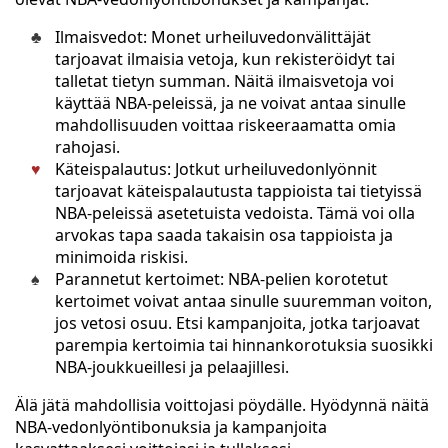
Ilmaisvedot: Monet urheiluvedonvälittäjät
tarjoavat ilmaisia vetoja, kun rekisteröidyt tai
talletat tietyn summan. Näitä ilmaisvetoja voi
käyttää NBA-peleissä, ja ne voivat antaa sinulle
mahdollisuuden voittaa riskeeraamatta omia
rahojasi.
Käteispalautus: Jotkut urheiluvedonlyönnit
tarjoavat käteispalautusta tappioista tai tietyissä
NBA-peleissä asetetuista vedoista. Tämä voi olla
arvokas tapa saada takaisin osa tappioista ja
minimoida riskisi.
Parannetut kertoimet: NBA-pelien korotetut
kertoimet voivat antaa sinulle suuremman voiton,
jos vetosi osuu. Etsi kampanjoita, jotka tarjoavat
parempia kertoimia tai hinnankorotuksia suosikki
NBA-joukkueillesi ja pelaajillesi.
Älä jätä mahdollisia voittojasi pöydälle. Hyödynnä näitä
NBA-vedonlyöntibonuksia ja kampanjoita