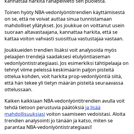
kannattaa harkita rahapeliveto sen puolesta.
Toinen hyöty NBA-vedonlyöntitrendien käyttämisestä
on se, että ne voivat auttaa sinua tunnistamaan
mahdolliset yllätykset. Jos joukkue on voittanut usein
suoraan altavastaajana, kannattaa harkita, että se
kattaa voiton vahvasti suosittua vastustajaa vastaan.
Joukkueiden trendien lisäksi voit analysoida myös
pelaajien trendejä saadaksesi etulyöntiaseman
vedonlyöntistrategiaasi. Jos esimerkiksi tähtipelaaja on
tehnyt viime peleissä keskimäärin paljon pisteitä
ottelua kohden, voit harkita prop-vedonlyöntiä siitä,
että hän tekee yli tietyn määrän pisteitä seuraavassa
ottelussaan.
Kaiken kaikkiaan NBA-vedonlyöntitrendien avulla voit
tehdä tietoon perustuvia päätöksiä
ja lisää
mahdollisuuksiasi
voiton saamiseen vedoistasi. Aloita
trendien analysointi jo tänään ja katso, miten se
parantaa NBA-vedonlyöntistrategiaasi!