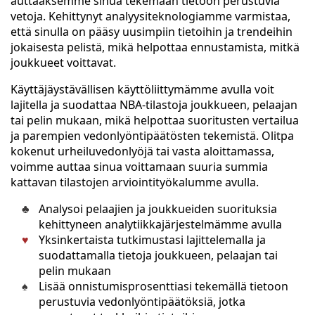
auttaaksemme sinua tekemään tietoon perustuvia
vetoja. Kehittynyt analyysiteknologiamme varmistaa,
että sinulla on pääsy uusimpiin tietoihin ja trendeihin
jokaisesta pelistä, mikä helpottaa ennustamista, mitkä
joukkueet voittavat.
Käyttäjäystävällisen käyttöliittymämme avulla voit
lajitella ja suodattaa NBA-tilastoja joukkueen, pelaajan
tai pelin mukaan, mikä helpottaa suoritusten vertailua
ja parempien vedonlyöntipäätösten tekemistä. Olitpa
kokenut urheiluvedonlyöjä tai vasta aloittamassa,
voimme auttaa sinua voittamaan suuria summia
kattavan tilastojen arviointityökalumme avulla.
Analysoi pelaajien ja joukkueiden suorituksia
kehittyneen analytiikkajärjestelmämme avulla
Yksinkertaista tutkimustasi lajittelemalla ja
suodattamalla tietoja joukkueen, pelaajan tai
pelin mukaan
Lisää onnistumisprosenttiasi tekemällä tietoon
perustuvia vedonlyöntipäätöksiä, jotka