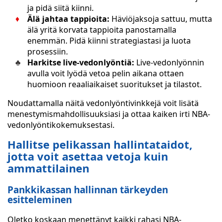
ja pidä siitä kiinni.
Älä jahtaa tappioita:
Häviöjaksoja sattuu, mutta
älä yritä korvata tappioita panostamalla
enemmän. Pidä kiinni strategiastasi ja luota
prosessiin.
Harkitse live-vedonlyöntiä:
Live-vedonlyönnin
avulla voit lyödä vetoa pelin aikana ottaen
huomioon reaaliaikaiset suoritukset ja tilastot.
Noudattamalla näitä vedonlyöntivinkkejä voit lisätä
menestymismahdollisuuksiasi ja ottaa kaiken irti NBA-
vedonlyöntikokemuksestasi.
Hallitse pelikassan hallintataidot,
jotta voit asettaa vetoja kuin
ammattilainen
Pankkikassan hallinnan tärkeyden
esitteleminen
Oletko koskaan menettänyt kaikki rahasi NBA-