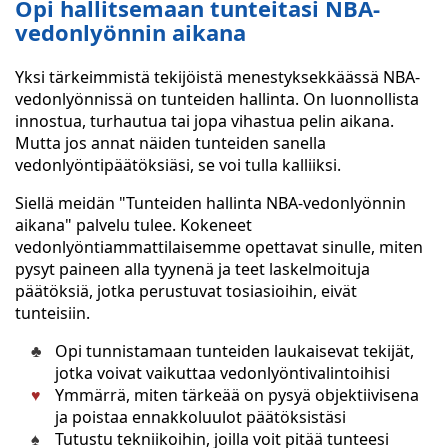
Opi hallitsemaan tunteitasi NBA-
vedonlyönnin aikana
Yksi tärkeimmistä tekijöistä menestyksekkäässä NBA-
vedonlyönnissä on tunteiden hallinta. On luonnollista
innostua, turhautua tai jopa vihastua pelin aikana.
Mutta jos annat näiden tunteiden sanella
vedonlyöntipäätöksiäsi, se voi tulla kalliiksi.
Siellä meidän "Tunteiden hallinta NBA-vedonlyönnin
aikana" palvelu tulee. Kokeneet
vedonlyöntiammattilaisemme opettavat sinulle, miten
pysyt paineen alla tyynenä ja teet laskelmoituja
päätöksiä, jotka perustuvat tosiasioihin, eivät
tunteisiin.
Opi tunnistamaan tunteiden laukaisevat tekijät,
jotka voivat vaikuttaa vedonlyöntivalintoihisi
Ymmärrä, miten tärkeää on pysyä objektiivisena
ja poistaa ennakkoluulot päätöksistäsi
Tutustu tekniikoihin, joilla voit pitää tunteesi