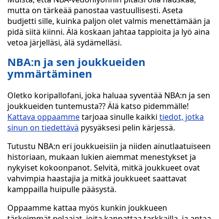
mutta on tärkeää panostaa vastuullisesti. Aseta
budjetti sille, kuinka paljon olet valmis menettämään ja
pidä siitä kiinni. Älä koskaan jahtaa tappioita ja lyö aina
vetoa järjelläsi, älä sydämelläsi.
NBA:n ja sen joukkueiden
ymmärtäminen
Oletko koripallofani, joka haluaa syventää NBA:n ja sen
joukkueiden tuntemusta?? Älä katso pidemmälle!
Kattava oppaamme
tarjoaa sinulle kaikki
tiedot, jotka
sinun on tiedettävä
pysyäksesi pelin kärjessä.
Tutustu NBA:n eri joukkueisiin ja niiden ainutlaatuiseen
historiaan, mukaan lukien aiemmat menestykset ja
nykyiset kokoonpanot. Selvitä, mitkä joukkueet ovat
vahvimpia haastajia ja mitkä joukkueet saattavat
kamppailla huipulle pääsystä.
Oppaamme kattaa myös kunkin joukkueen
tärkeimmät pelaajat, joita kannattaa tarkkailla, ja antaa