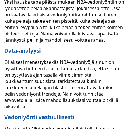
Yksi hauska tapa päästä mukaan NBA-vedonlyöntiin on
lyödä vetoa pelaajakannattajista. Jokaisessa ottelussa
on saatavilla erilaisia vedonlyöntitapahtumia, kuten
kuka pelaaja tekee eniten pisteitä, kuka pelaaja saa
eniten levypalloja tai kuka pelaaja tekee eniten kolmen
pisteen heittoja. Nämä voivat olla loistava tapa lisätä
jännitystä peliin ja mahdollisesti voittaa rahaa.
Data-analyysi
Ollaksesi menestyksekäs NBA-vedonlyöjä sinun on
pysyttävä tietojen tasalla. Tämä tarkoittaa, että sinun
on pysyttävä ajan tasalla viimeisimmistä
loukkaantumisuutisista, tarkistettava kunkin
joukkueen ja pelaajan tilastot ja seurattava kunkin
pelin vedonlyöntitrendejä. Näin voit tunnistaa
arvovetoja ja lisätä mahdollisuuksiasi voittaa pitkällä
aikavälillä.
Vedonlyönti vastuullisesti
Muista, että NBA-vedonlyönnin pitäisi olla hauskaa,