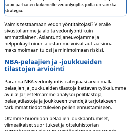
sopii parhaiten kokeneille vedonlyöjille, joilla on vankka
strategia.
Valmis testaamaan vedonlyöntitaitojasi? Vieraile
sivustollamme ja aloita vedonlyönti kuin
ammattilainen. Asiantuntijaneuvojamme ja
helppokäyttöinen alustamme voivat auttaa sinua
maksimoimaan tulosi ja minimoimaan riskisi.
NBA-pelaajien ja -joukkueiden
tilastojen arviointi
Paranna NBA-vedonlyöntistrategiaasi arvioimalla
pelaajien ja joukkueiden tilastoja kattavan työkalumme
avulla! Järjestelmämme analysoi pelitilastoja,
pelaajatilastoja ja joukkueen trendejä tarjotakseen
tarkimmat tiedot tulevien pelien ennustamiseen.
Otamme huomioon pelaajien loukkaantumiset,
viimeaikaiset suoritukset ja otteluhistorian