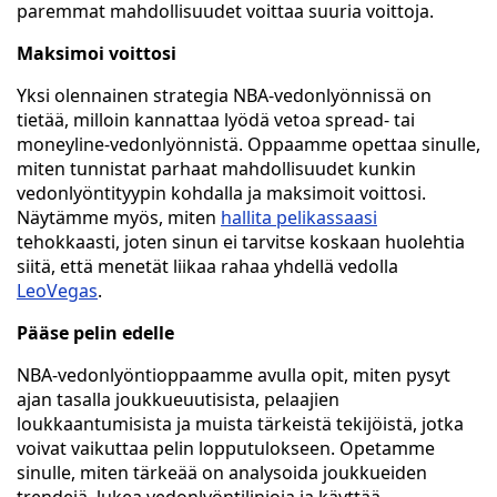
paremmat mahdollisuudet voittaa suuria voittoja.
Maksimoi voittosi
Yksi olennainen strategia NBA-vedonlyönnissä on
tietää, milloin kannattaa lyödä vetoa spread- tai
moneyline-vedonlyönnistä. Oppaamme opettaa sinulle,
miten tunnistat parhaat mahdollisuudet kunkin
vedonlyöntityypin kohdalla ja maksimoit voittosi.
Näytämme myös, miten
hallita pelikassaasi
tehokkaasti, joten sinun ei tarvitse koskaan huolehtia
siitä, että menetät liikaa rahaa yhdellä vedolla
LeoVegas
.
Pääse pelin edelle
NBA-vedonlyöntioppaamme avulla opit, miten pysyt
ajan tasalla joukkueuutisista, pelaajien
loukkaantumisista ja muista tärkeistä tekijöistä, jotka
voivat vaikuttaa pelin lopputulokseen. Opetamme
sinulle, miten tärkeää on analysoida joukkueiden