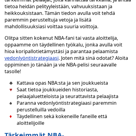
tietoa heidän pelityyleistään, vahvuuksistaan ja
heikkouksistaan. Tämän tiedon avulla voit tehdä
paremmin perusteltuja vetoja ja lisätä
mahdollisuuksiasi voittaa suuria voittoja.
Olitpa sitten kokenut NBA-fani tai vasta aloittelija,
oppaamme on täydellinen työkalu, jonka avulla voit
hioa koripallotietämystäsi ja parantaa pelaamista
vedonlyöntistrategiaasi
. Joten mitä sinä odotat? Aloita
oppiminen jo tänään ja vie NBA-pelisi seuraavalle
tasolle!
Kattava opas NBA:sta ja sen joukkueista
Saat tietoa joukkueiden historiasta,
pelaajaluetteloista ja seurattavista pelaajista
Paranna vedonlyöntistrategiaasi paremmin
perustelluilla vedoilla
Täydellinen sekä kokeneille faneille että
aloittelijoille
Tärkeimmät NBA-