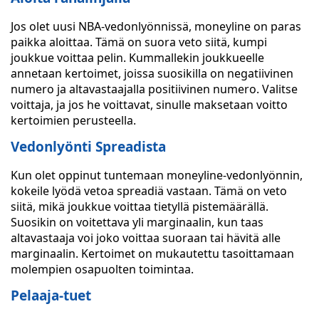
Jos olet uusi NBA-vedonlyönnissä, moneyline on paras
paikka aloittaa. Tämä on suora veto siitä, kumpi
joukkue voittaa pelin. Kummallekin joukkueelle
annetaan kertoimet, joissa suosikilla on negatiivinen
numero ja altavastaajalla positiivinen numero. Valitse
voittaja, ja jos he voittavat, sinulle maksetaan voitto
kertoimien perusteella.
Vedonlyönti Spreadista
Kun olet oppinut tuntemaan moneyline-vedonlyönnin,
kokeile lyödä vetoa spreadiä vastaan. Tämä on veto
siitä, mikä joukkue voittaa tietyllä pistemäärällä.
Suosikin on voitettava yli marginaalin, kun taas
altavastaaja voi joko voittaa suoraan tai hävitä alle
marginaalin. Kertoimet on mukautettu tasoittamaan
molempien osapuolten toimintaa.
Pelaaja-tuet