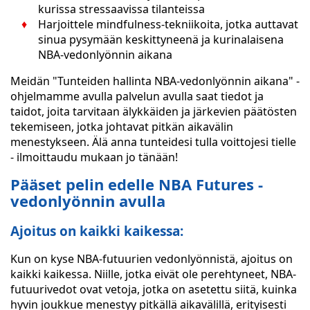
kurissa stressaavissa tilanteissa
Harjoittele mindfulness-tekniikoita, jotka auttavat
sinua pysymään keskittyneenä ja kurinalaisena
NBA-vedonlyönnin aikana
Meidän "Tunteiden hallinta NBA-vedonlyönnin aikana" -
ohjelmamme avulla palvelun avulla saat tiedot ja
taidot, joita tarvitaan älykkäiden ja järkevien päätösten
tekemiseen, jotka johtavat pitkän aikavälin
menestykseen. Älä anna tunteidesi tulla voittojesi tielle
- ilmoittaudu mukaan jo tänään!
Pääset pelin edelle NBA Futures -
vedonlyönnin avulla
Ajoitus on kaikki kaikessa:
Kun on kyse NBA-futuurien vedonlyönnistä, ajoitus on
kaikki kaikessa. Niille, jotka eivät ole perehtyneet, NBA-
futuurivedot ovat vetoja, jotka on asetettu siitä, kuinka
hyvin joukkue menestyy pitkällä aikavälillä, erityisesti