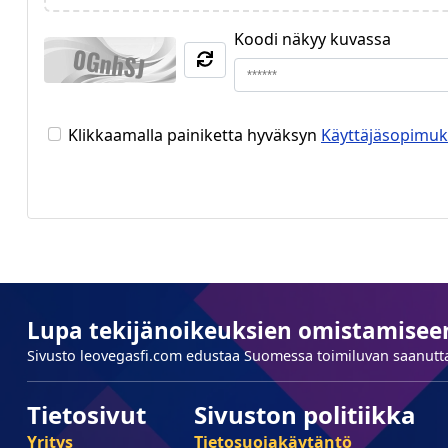
Koodi näkyy kuvassa
Klikkaamalla painiketta hyväksyn
Käyttäjäsopimu
Lupa tekijänoikeuksien omistamisee
Sivusto leovegasfi.com edustaa Suomessa toimiluvan saanutta
Tietosivut
Sivuston politiikka
Yritys
Tietosuojakäytäntö