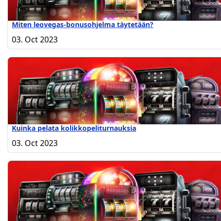
Miten leovegas-bonusohjelma täytetään?
03. Oct 2023
Kuinka pelata kolikkopeliturnauksia
03. Oct 2023