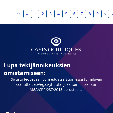
««
«
1
2
3
4
5
6
7
8
9
»
Lupa tekijänoikeuksien
omistamiseen:
Sivusto leovegasfi.com edustaa Suomessa toimiluvan
saanutta LeoVegas-yhtiötä, joka toimii lisenssin
MGA/CRP/237/2013 perusteella.