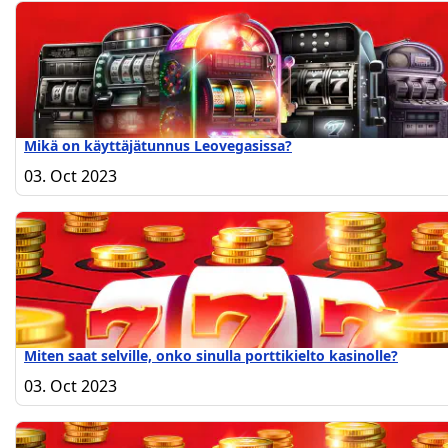
Mikä on käyttäjätunnus Leovegasissa?
03. Oct 2023
Miten saat selville, onko sinulla porttikielto kasinolle?
03. Oct 2023