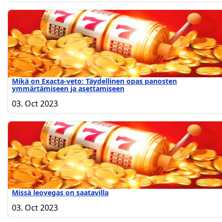
Mikä on Exacta-veto: Täydellinen opas panosten
ymmärtämiseen ja asettamiseen
03. Oct 2023
Missä leovegas on saatavilla
03. Oct 2023