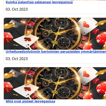
Kuinka palauttaa salasanasi leovegasissa
03. Oct 2023
Urheiluvedonlyönnin kertoimien perusteiden ymmärtämine
03. Oct 2023
Mitä ovat pisteet leovegasissa