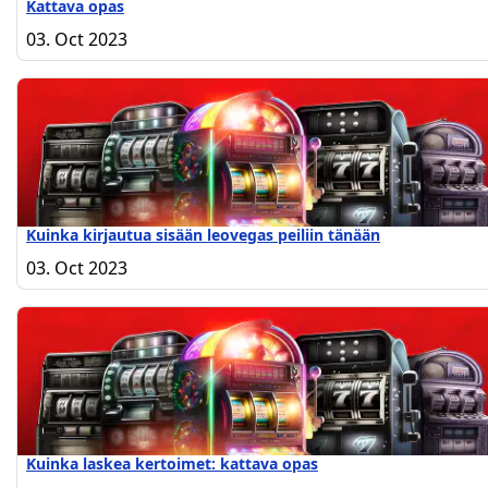
Kattava opas
03. Oct 2023
Kuinka kirjautua sisään leovegas peiliin tänään
03. Oct 2023
Kuinka laskea kertoimet: kattava opas