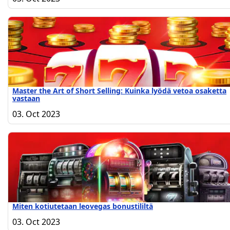
Master the Art of Short Selling: Kuinka lyödä vetoa osaketta
vastaan
03. Oct 2023
Miten kotiutetaan leovegas bonustililtä
03. Oct 2023