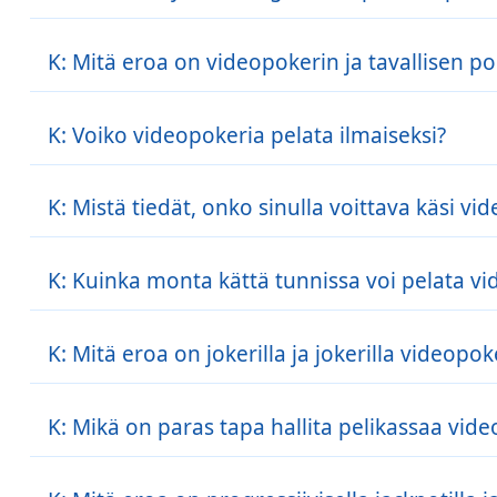
A: Hyvä strategia videopokerin pelaamiseen on ym
K: Mitä eroa on videopokerin ja tavallisen pok
maksimimäärä kolikoita. Lisäksi on tärkeää tutkia ai
V: Suurin ero videopokerin ja tavallisen pokerin väl
K: Voiko videopokeria pelata ilmaiseksi?
muita pelaajia vastaan. Lisäksi videopokerissa käytet
V: Kyllä, monet
nettikasinot tarjoavat
videopokerin i
K: Mistä tiedät, onko sinulla voittava käsi vi
rahaa.
V: Videopokerissa sinulla on voittava käsi, jos lopul
K: Kuinka monta kättä tunnissa voi pelata v
Voittotaulukko kertoo sinulle voittoon vaadittava
V: Videopokerissa pelattavien käsien määrä tunnissa
K: Mitä eroa on jokerilla ja jokerilla videopok
400-800 kättä tunnissa.
V: Jokeri videopokerissa on kortti, jota voidaan k
K: Mikä on paras tapa hallita pelikassaa vid
luomiseksi. Jokeri on puolestaan erityyppinen jokeri
V: Paras tapa hallita pelikassaa videopokeria pelatess