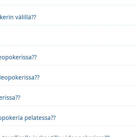
märtää kunkin käden todennäköisyys ja pelata aina
erin välillä??
na voittotaulukkoa ja harjoitella säännöllisesti.
illä on se, että videopokerissa pelaat konetta vastaan etkä
ään tiettyjä sääntöjä ja käsien sijoituksia.
lmaiset versiot, joiden avulla voit pelata riskeeraamatta
deopokerissa??
linen kätesi vastaa jotakin voittotaulukon käsistä.
ideopokerissa??
n vähimmäiskäden sekä kunkin voittavan käden voitot.
 riippuu pelistä ja koneesta. Yleensä voit odottaa pelaavas
erissa??
äyttää minkä tahansa muun kortin edustajana voittavan käde
eopokeria pelatessa??
kortti, jota käytetään vain tietyissä videopokeripeleissä.
a on asettaa budjetti ja pitää siitä kiinni. Lisäksi on