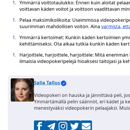
Ymmärrä voittotaulukko: Ennen kuin aloitat pelaam
voittavan käden voitot ja voittoon vaadittavan mi
Pelaa maksimikolikoita: Useimmissa videopokeripe
suurimman mahdollisen voiton. Aina
varmista, ett
Ymmärrä kertoimet: Kunkin käden kertoimien ymm
kehittämiseksi. Ota aikaa tutkia kunkin käden kert
Harjoittele, harjoittele, harjoittele: Mitä enemmän
ilmaisia videopokeripelejä hioaksesi taitojasi ja keh
Salla Tallus
Videopokeri on hauska ja jännittävä peli, jo
Ymmärtämällä pelin säännöt, eri kädet ja ke
menestyväksi videopokerin pelaajaksi. Muista