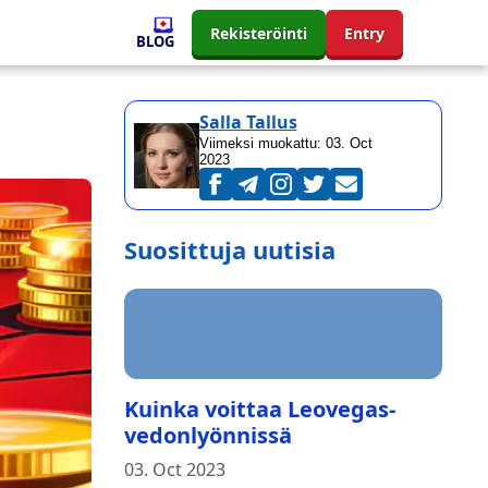
Rekisteröinti
Entry
BLOG
Salla Tallus
Viimeksi muokattu:
03. Oct
2023
Suosittuja uutisia
Kuinka voittaa Leovegas-
vedonlyönnissä
03. Oct 2023