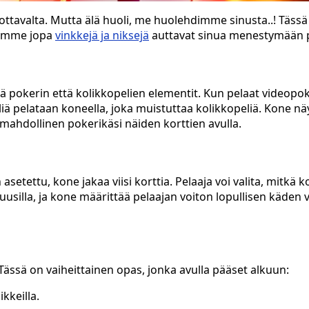
elottavalta. Mutta älä huoli, me huolehdimme sinusta..! Täss
namme jopa
vinkkejä ja niksejä
auttavat sinua menestymään p
ä pokerin että kolikkopelien elementit. Kun pelaat videopok
iä pelataan koneella, joka muistuttaa kolikkopeliä. Kone näy
 mahdollinen pokerikäsi näiden korttien avulla.
etettu, kone jakaa viisi korttia. Pelaaja voi valita, mitkä k
n uusilla, ja kone määrittää pelaajan voiton lopullisen käde
ässä on vaiheittainen opas, jonka avulla pääset alkuun:
kkeilla.