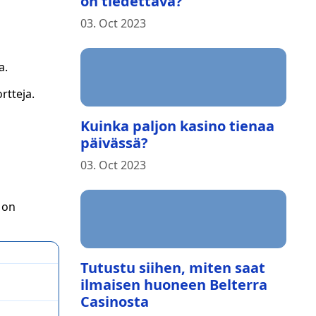
on tiedettävä?
03. Oct 2023
a.
rtteja.
Kuinka paljon kasino tienaa
päivässä?
03. Oct 2023
 on
Tutustu siihen, miten saat
ilmaisen huoneen Belterra
Casinosta