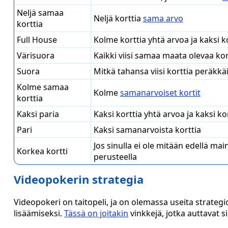
Neljä samaa
Neljä korttia
sama arvo
korttia
Full House
Kolme korttia yhtä arvoa ja kaksi ko
Värisuora
Kaikki viisi samaa maata olevaa kor
Suora
Mitkä tahansa viisi korttia peräkkä
Kolme samaa
Kolme
samanarvoiset kortit
korttia
Kaksi paria
Kaksi korttia yhtä arvoa ja kaksi ko
Pari
Kaksi samanarvoista korttia
Jos sinulla ei ole mitään edellä ma
Korkea kortti
perusteella
Videopokerin strategia
Videopokeri on taitopeli, ja on olemassa useita strategi
lisäämiseksi.
Tässä on joitakin
vinkkejä, jotka auttavat 