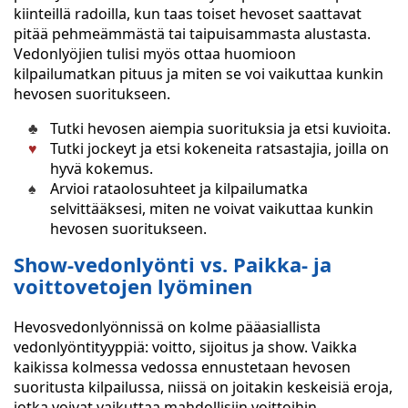
kiinteillä radoilla, kun taas toiset hevoset saattavat
pitää pehmeämmästä tai taipuisammasta alustasta.
Vedonlyöjien tulisi myös ottaa huomioon
kilpailumatkan pituus ja miten se voi vaikuttaa kunkin
hevosen suoritukseen.
Tutki hevosen aiempia suorituksia ja etsi kuvioita.
Tutki jockeyt ja etsi kokeneita ratsastajia, joilla on
hyvä kokemus.
Arvioi rataolosuhteet ja kilpailumatka
selvittääksesi, miten ne voivat vaikuttaa kunkin
hevosen suoritukseen.
Show-vedonlyönti vs. Paikka- ja
voittovetojen lyöminen
Hevosvedonlyönnissä on kolme pääasiallista
vedonlyöntityyppiä: voitto, sijoitus ja show. Vaikka
kaikissa kolmessa vedossa ennustetaan hevosen
suoritusta kilpailussa, niissä on joitakin keskeisiä eroja,
jotka voivat vaikuttaa mahdollisiin voittoihin.