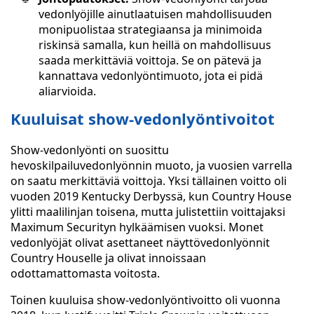
vedonlyöjille ainutlaatuisen mahdollisuuden
monipuolistaa strategiaansa ja minimoida
riskinsä samalla, kun heillä on mahdollisuus
saada merkittäviä voittoja. Se on pätevä ja
kannattava vedonlyöntimuoto, jota ei pidä
aliarvioida.
Kuuluisat show-vedonlyöntivoitot
Show-vedonlyönti on suosittu
hevoskilpailuvedonlyönnin muoto, ja vuosien varrella
on saatu merkittäviä voittoja. Yksi tällainen voitto oli
vuoden 2019 Kentucky Derbyssä, kun Country House
ylitti maalilinjan toisena, mutta julistettiin voittajaksi
Maximum Securityn hylkäämisen vuoksi. Monet
vedonlyöjät olivat asettaneet näyttövedonlyönnit
Country Houselle ja olivat innoissaan
odottamattomasta voitosta.
Toinen kuuluisa show-vedonlyöntivoitto oli vuonna