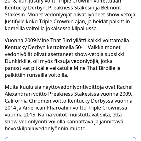
2018, kun Justify voitti Triple Crownin voitettuaan
Kentucky Derbyn, Preakness Stakesin ja Belmont
Stakesin. Monet vedonlyöjät olivat lyöneet show-vetoja
Justifylle koko Triple Crownin ajan, ja heidät palkittiin
komeilla voitoilla jokaisessa kilpailussa.
Vuonna 2009 Mine That Bird yllätti kaikki voittamalla
Kentucky Derbyn kertoimella 50-1. Vaikka monet
vedonlyöjät olivat asettaneet show-vetoja suosikki
Dunkirkille, oli myös fiksuja vedonlyöjiä, jotka
panostivat pitkälle veikatulle Mine That Birdille ja
palkittiin runsailla voitoilla.
Muita kuuluisia näyttövedonlyöntivoittoja ovat Rachel
Alexandran voitto Preakness Stakesissa vuonna 2009,
California Chromen voitto Kentucky Derbyssä vuonna
2014 ja American Pharoahin voitto Triple Crownissa
vuonna 2015. Nämä voitot muistuttavat siitä, että
show-vedonlyönti voi olla kannattava ja jännittävä
hevoskilpailuvedonlyönnin muoto.