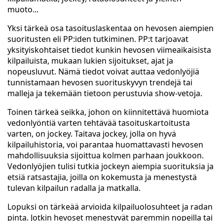
muoto...
Yksi tärkeä osa tasoituslaskentaa on hevosen aiempien
suoritusten eli PP:iden tutkiminen. PP:t tarjoavat
yksityiskohtaiset tiedot kunkin hevosen viimeaikaisista
kilpailuista, mukaan lukien sijoitukset, ajat ja
nopeusluvut. Nämä tiedot voivat auttaa vedonlyöjiä
tunnistamaan hevosen suorituskyvyn trendejä tai
malleja ja tekemään tietoon perustuvia show-vetoja.
Toinen tärkeä seikka, johon on kiinnitettävä huomiota
vedonlyöntiä varten tehtävää tasoituskartoitusta
varten, on jockey. Taitava jockey, jolla on hyvä
kilpailuhistoria, voi parantaa huomattavasti hevosen
mahdollisuuksia sijoittua kolmen parhaan joukkoon.
Vedonlyöjien tulisi tutkia jockeyn aiempia suorituksia ja
etsiä ratsastajia, joilla on kokemusta ja menestystä
tulevan kilpailun radalla ja matkalla.
Lopuksi on tärkeää arvioida kilpailuolosuhteet ja radan
pinta. Jotkin hevoset menestyvät paremmin nopeilla tai