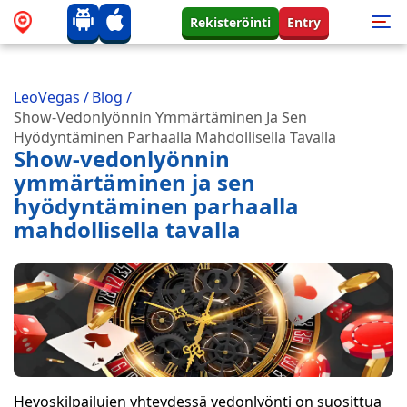
Rekisteröinti
Entry
LeoVegas
/
Blog
/
Show-Vedonlyönnin Ymmärtäminen Ja Sen
Hyödyntäminen Parhaalla Mahdollisella Tavalla
Show-vedonlyönnin
ymmärtäminen ja sen
hyödyntäminen parhaalla
mahdollisella tavalla
Hevoskilpailujen yhteydessä vedonlyönti on suosittua