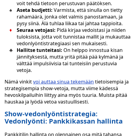
voit tehdä tietoon perustuvan päätöksen.
Aseta budjetti:
Varmista, että sinulla on tietty
rahamäärä, jonka olet valmis panostamaan, ja
pysy siinä. Älä tuhlaa liikaa tai jahtaa tappioita.
Seuraa vetojasi:
Pidä kirjaa vedoistasi ja niiden
tuloksista, jotta voit tunnistaa mallit ja mukauttaa
vedonlyöntistrategiaasi sen mukaisesti.
Hallitse tunteitasi:
On helppo innostua kisan
jännityksestä, mutta yritä pitää pää kylmänä ja
välttää impulsiivisia tai tunteisiin perustuvia
vetoja.
Nämä vinkit
voi auttaa sinua tekemään
tietoisempia ja
strategisempia show-vetoja, mutta viime kädessä
hevoskilpailuihin liittyy aina myös tuuria. Muista pitää
hauskaa ja lyödä vetoa vastuullisesti.
Show-vedonlyöntistrategia:
Vedonlyönti: Pankkikassan hallinta
Pankkitilin hallinta on olennainen osa mitä tahansa