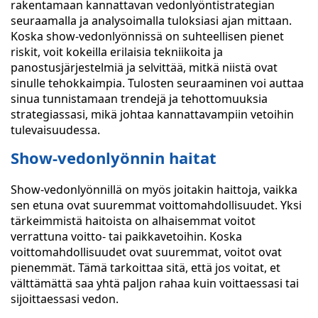
rakentamaan kannattavan vedonlyöntistrategian
seuraamalla ja analysoimalla tuloksiasi ajan mittaan.
Koska show-vedonlyönnissä on suhteellisen pienet
riskit, voit kokeilla erilaisia tekniikoita ja
panostusjärjestelmiä ja selvittää, mitkä niistä ovat
sinulle tehokkaimpia. Tulosten seuraaminen voi auttaa
sinua tunnistamaan trendejä ja tehottomuuksia
strategiassasi, mikä johtaa kannattavampiin vetoihin
tulevaisuudessa.
Show-vedonlyönnin haitat
Show-vedonlyönnillä on myös joitakin haittoja, vaikka
sen etuna ovat suuremmat voittomahdollisuudet. Yksi
tärkeimmistä haitoista on alhaisemmat voitot
verrattuna voitto- tai paikkavetoihin. Koska
voittomahdollisuudet ovat suuremmat, voitot ovat
pienemmät. Tämä tarkoittaa sitä, että jos voitat, et
välttämättä saa yhtä paljon rahaa kuin voittaessasi tai
sijoittaessasi vedon.