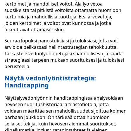
kertoimet ja mahdolliset voitot. Älä lyö vetoa
suosikeista tai pitkistä voitoista ottamatta huomioon
kertoimia ja mahdollisia tuottoja. Etsi arvovetoja,
joiden kertoimet ja voitot ovat kunnossa ja jotka
oikeuttavat ottamasi riskin.
Seuraa lopuksi panostuksiasi ja tuloksiasi, jotta voit
arvioida pelikassasi hallintastrategian tehokkuutta.
Tarkastele vedonlyöntitietojasi säännöllisesti ja säädä
strategiaasi tarpeen mukaan suorituksesi ja tuloksiesi
perusteella.
Näytä vedonlyöntistrategia:
Handicapping
Näyttelyvedonlyönnin handicappingissa analysoidaan
hevosen suoritushistoriaa ja tilastotietoja, jotta
voidaan määrittää sen mahdollisuudet sijoittua kolmen
parhaan joukkoon. On tärkeää ottaa huomioon
sellaiset tekijät kuin hevosen aiemmat suoritukset,
kilpailumatka, jockey, rataolosuhteet ja yleinen