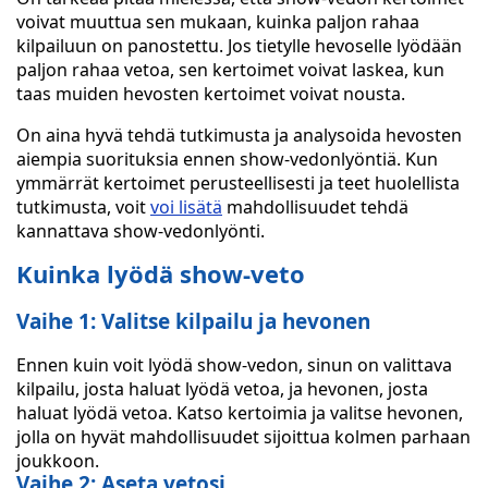
voivat muuttua sen mukaan, kuinka paljon rahaa
kilpailuun on panostettu. Jos tietylle hevoselle lyödään
paljon rahaa vetoa, sen kertoimet voivat laskea, kun
taas muiden hevosten kertoimet voivat nousta.
On aina hyvä tehdä tutkimusta ja analysoida hevosten
aiempia suorituksia ennen show-vedonlyöntiä. Kun
ymmärrät kertoimet perusteellisesti ja teet huolellista
tutkimusta, voit
voi lisätä
mahdollisuudet tehdä
kannattava show-vedonlyönti.
Kuinka lyödä show-veto
Vaihe 1: Valitse kilpailu ja hevonen
Ennen kuin voit lyödä show-vedon, sinun on valittava
kilpailu, josta haluat lyödä vetoa, ja hevonen, josta
haluat lyödä vetoa. Katso kertoimia ja valitse hevonen,
jolla on hyvät mahdollisuudet sijoittua kolmen parhaan
joukkoon.
Vaihe 2: Aseta vetosi