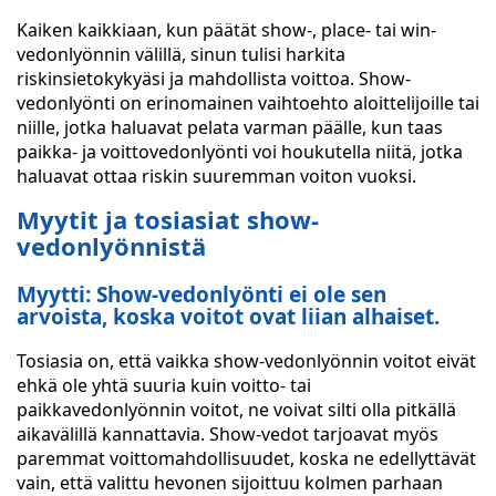
Kaiken kaikkiaan, kun päätät show-, place- tai win-
vedonlyönnin välillä, sinun tulisi harkita
riskinsietokykyäsi ja mahdollista voittoa. Show-
vedonlyönti on erinomainen vaihtoehto aloittelijoille tai
niille, jotka haluavat pelata varman päälle, kun taas
paikka- ja voittovedonlyönti voi houkutella niitä, jotka
haluavat ottaa riskin suuremman voiton vuoksi.
Myytit ja tosiasiat show-
vedonlyönnistä
Myytti: Show-vedonlyönti ei ole sen
arvoista, koska voitot ovat liian alhaiset.
Tosiasia on, että vaikka show-vedonlyönnin voitot eivät
ehkä ole yhtä suuria kuin voitto- tai
paikkavedonlyönnin voitot, ne voivat silti olla pitkällä
aikavälillä kannattavia. Show-vedot tarjoavat myös
paremmat voittomahdollisuudet, koska ne edellyttävät
vain, että valittu hevonen sijoittuu kolmen parhaan