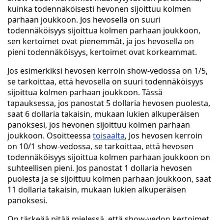
kuinka todennäköisesti hevonen sijoittuu kolmen
parhaan joukkoon. Jos hevosella on suuri
todennäköisyys sijoittua kolmen parhaan joukkoon,
sen kertoimet ovat pienemmät, ja jos hevosella on
pieni todennäköisyys, kertoimet ovat korkeammat.
Jos esimerkiksi hevosen kerroin show-vedossa on 1/5,
se tarkoittaa, että hevosella on suuri todennäköisyys
sijoittua kolmen parhaan joukkoon. Tässä
tapauksessa, jos panostat 5 dollaria hevosen puolesta,
saat 6 dollaria takaisin, mukaan lukien alkuperäisen
panoksesi, jos hevonen sijoittuu kolmen parhaan
joukkoon. Osoitteessa
toisaalta
, Jos hevosen kerroin
on 10/1 show-vedossa, se tarkoittaa, että hevosen
todennäköisyys sijoittua kolmen parhaan joukkoon on
suhteellisen pieni. Jos panostat 1 dollaria hevosen
puolesta ja se sijoittuu kolmen parhaan joukkoon, saat
11 dollaria takaisin, mukaan lukien alkuperäisen
panoksesi.
On tärkeää pitää mielessä, että show-vedon kertoimet