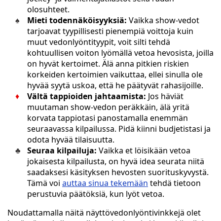
olosuhteet.
Mieti todennäköisyyksiä:
Vaikka show-vedot
tarjoavat tyypillisesti pienempiä voittoja kuin
muut vedonlyöntityypit, voit silti tehdä
kohtuullisen voiton lyömällä vetoa hevosista, joilla
on hyvät kertoimet. Älä anna pitkien riskien
korkeiden kertoimien vaikuttaa, ellei sinulla ole
hyvää syytä uskoa, että he päätyvät rahasijoille.
Vältä tappioiden jahtaamista:
Jos häviät
muutaman show-vedon peräkkäin, älä yritä
korvata tappiotasi panostamalla enemmän
seuraavassa kilpailussa. Pidä kiinni budjetistasi ja
odota hyvää tilaisuutta.
Seuraa kilpailuja:
Vaikka et löisikään vetoa
jokaisesta kilpailusta, on hyvä idea seurata niitä
saadaksesi käsityksen hevosten suorituskyvystä.
Tämä voi
auttaa sinua tekemään
tehdä tietoon
perustuvia päätöksiä, kun lyöt vetoa.
Noudattamalla näitä näyttövedonlyöntivinkkejä olet