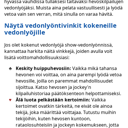
hyvässä vauhdissa tullaksesi taitavaksi hevoskilpailujen
vedonlyöjäksi. Muista aina pelata vastuullisesti ja lyödä
vetoa vain sen verran, mitä sinulla on varaa hävitä.
Näytä vedonlyöntivinkit kokeneille
vedonlyöjille
Jos olet kokenut vedonlyöjä show-vedonlyönnissä,
kannattaa harkita näitä vinkkejä, joiden avulla voit
lisätä voittomahdollisuuksiasi:
Keskity huippuhevosiin:
Vaikka mikä tahansa
hevonen voi voittaa, on aina parempi lyödä vetoa
hevosille, joilla on paremmat mahdollisuudet
sijoittua. Katso hevosen ja jockey'n
kilpailuhistoriaa päätöksenteon helpottamiseksi.
Älä luota pelkästään kertoimiin:
Vaikka
kertoimet ovatkin tärkeitä, ne eivät ole ainoa
tekijä, joka määrittää voittajaa. Tutustu muihin
tekijöihin, kuten hevosen kuntoon,
rataolosuhteisiin ja jockeyn kokemukseen, jotta