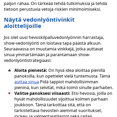
paljon rahaa. On tärkeää tehdä tutkimuksia ja tehdä
tietoon perustuvia vetoja riskien minimoimiseksi.
Näytä vedonlyöntivinkit
aloittelijoille
Jos olet uusi hevoskilpailuvedonlyönnin harrastaja,
show-vedonlyönti on loistava tapa päästä alkuun.
Seuraavassa on muutamia vinkkejä, jotka auttavat
sinua ymmärtämään ja parantamaan show-
vedonlyöntistrategiaasi:
Aloita pienestä:
On hyvä idea aloittaa pienillä
panoksilla, kun opettelet vielä tuntemusta. Tämä
auttaa sinua
Pidä tappiot mahdollisimman
pieninä, kun selvität, mikä toimii sinulle parhaiten.
Valitse panoksesi viisaasti:
Etsi hevosia, joilla on
hyvät mahdollisuudet sijoittua kolmen parhaan
joukkoon. Tämä tarkoittaa sitä, että on
tarkistettava hevosten aiemmat suoritukset,
jockey- ja valmentajatilastot sekä radan