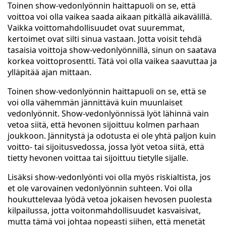
Toinen show-vedonlyönnin haittapuoli on se, että
voittoa voi olla vaikea saada aikaan pitkällä aikavälillä.
Vaikka voittomahdollisuudet ovat suuremmat,
kertoimet ovat silti sinua vastaan. Jotta voisit tehdä
tasaisia voittoja show-vedonlyönnillä, sinun on saatava
korkea voittoprosentti. Tätä voi olla vaikea saavuttaa ja
ylläpitää ajan mittaan.
Toinen show-vedonlyönnin haittapuoli on se, että se
voi olla vähemmän jännittävä kuin muunlaiset
vedonlyönnit. Show-vedonlyönnissä lyöt lähinnä vain
vetoa siitä, että hevonen sijoittuu kolmen parhaan
joukkoon. Jännitystä ja odotusta ei ole yhtä paljon kuin
voitto- tai sijoitusvedossa, jossa lyöt vetoa siitä, että
tietty hevonen voittaa tai sijoittuu tietylle sijalle.
Lisäksi show-vedonlyönti voi olla myös riskialtista, jos
et ole varovainen vedonlyönnin suhteen. Voi olla
houkuttelevaa lyödä vetoa jokaisen hevosen puolesta
kilpailussa, jotta voitonmahdollisuudet kasvaisivat,
mutta tämä voi johtaa nopeasti siihen, että menetät