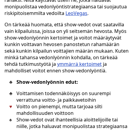
rahaksi. Niitä käyttävät usein ne, jotka haluavat
monipuolistaa vedonlyöntistrategiaansa tai suojautua
riskipitoisemmilta vedoilta
LeoVegas
.
On tärkeää huomata, että show-vedot ovat saatavilla
vain kilpailuissa, joissa on yli seitsemän hevosta. Myös
show-vedonlyönnin kertoimet ja voitot määräytyvät
kunkin voittavan hevosen panostetun rahamäärän
sekä kunkin kilpailun voittajien määrän mukaan. Kuten
minkä tahansa vedonlyönnin kohdalla, on tärkeää
tehdä tutkimustyötä ja
ymmärrä kertoimet
ja
mahdolliset voitot ennen show-vedonlyöntiä.
Show-vedonlyönnin edut:
Voittamisen todennäköisyys on suurempi
verrattuna voitto- ja paikkavetoihin
Voitto on pienempi, mutta tarjoaa silti
mahdollisuuden voittoon
Show-vedot ovat ihanteellisia aloittelijoille tai
niille, jotka haluavat monipuolistaa strategiaansa