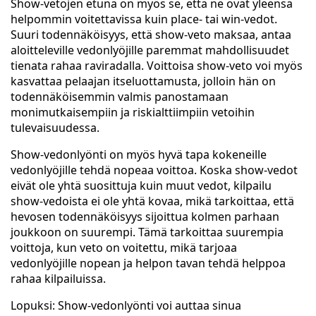
Show-vetojen etuna on myös se, että ne ovat yleensä
helpommin voitettavissa kuin place- tai win-vedot.
Suuri todennäköisyys, että show-veto maksaa, antaa
aloitteleville vedonlyöjille paremmat mahdollisuudet
tienata rahaa raviradalla. Voittoisa show-veto voi myös
kasvattaa pelaajan itseluottamusta, jolloin hän on
todennäköisemmin valmis panostamaan
monimutkaisempiin ja riskialttiimpiin vetoihin
tulevaisuudessa.
Show-vedonlyönti on myös hyvä tapa kokeneille
vedonlyöjille tehdä nopeaa voittoa. Koska show-vedot
eivät ole yhtä suosittuja kuin muut vedot, kilpailu
show-vedoista ei ole yhtä kovaa, mikä tarkoittaa, että
hevosen todennäköisyys sijoittua kolmen parhaan
joukkoon on suurempi. Tämä tarkoittaa suurempia
voittoja, kun veto on voitettu, mikä tarjoaa
vedonlyöjille nopean ja helpon tavan tehdä helppoa
rahaa kilpailuissa.
Lopuksi: Show-vedonlyönti voi auttaa sinua