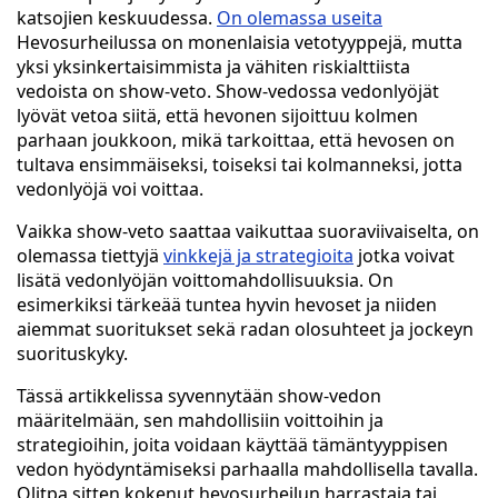
katsojien keskuudessa.
On olemassa useita
Hevosurheilussa on monenlaisia vetotyyppejä, mutta
yksi yksinkertaisimmista ja vähiten riskialttiista
vedoista on show-veto. Show-vedossa vedonlyöjät
lyövät vetoa siitä, että hevonen sijoittuu kolmen
parhaan joukkoon, mikä tarkoittaa, että hevosen on
tultava ensimmäiseksi, toiseksi tai kolmanneksi, jotta
vedonlyöjä voi voittaa.
Vaikka show-veto saattaa vaikuttaa suoraviivaiselta, on
olemassa tiettyjä
vinkkejä ja strategioita
jotka voivat
lisätä vedonlyöjän voittomahdollisuuksia. On
esimerkiksi tärkeää tuntea hyvin hevoset ja niiden
aiemmat suoritukset sekä radan olosuhteet ja jockeyn
suorituskyky.
Tässä artikkelissa syvennytään show-vedon
määritelmään, sen mahdollisiin voittoihin ja
strategioihin, joita voidaan käyttää tämäntyyppisen
vedon hyödyntämiseksi parhaalla mahdollisella tavalla.
Olitpa sitten kokenut hevosurheilun harrastaja tai