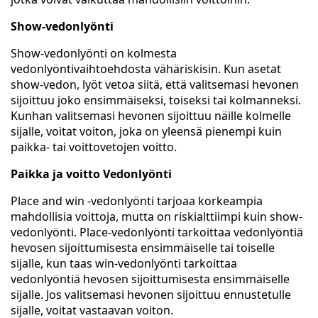
Show-vedonlyönti
Show-vedonlyönti on kolmesta
vedonlyöntivaihtoehdosta vähäriskisin. Kun asetat
show-vedon, lyöt vetoa siitä, että valitsemasi hevonen
sijoittuu joko ensimmäiseksi, toiseksi tai kolmanneksi.
Kunhan valitsemasi hevonen sijoittuu näille kolmelle
sijalle, voitat voiton, joka on yleensä pienempi kuin
paikka- tai voittovetojen voitto.
Paikka ja voitto Vedonlyönti
Place and win -vedonlyönti tarjoaa korkeampia
mahdollisia voittoja, mutta on riskialttiimpi kuin show-
vedonlyönti. Place-vedonlyönti tarkoittaa vedonlyöntiä
hevosen sijoittumisesta ensimmäiselle tai toiselle
sijalle, kun taas win-vedonlyönti tarkoittaa
vedonlyöntiä hevosen sijoittumisesta ensimmäiselle
sijalle. Jos valitsemasi hevonen sijoittuu ennustetulle
sijalle, voitat vastaavan voiton.