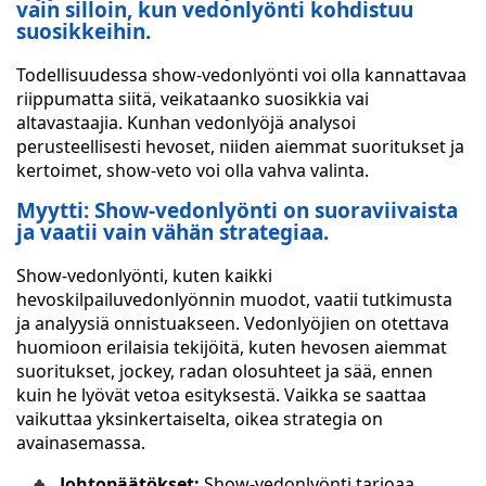
vain silloin, kun vedonlyönti kohdistuu
suosikkeihin.
Todellisuudessa show-vedonlyönti voi olla kannattavaa
riippumatta siitä, veikataanko suosikkia vai
altavastaajia. Kunhan vedonlyöjä analysoi
perusteellisesti hevoset, niiden aiemmat suoritukset ja
kertoimet, show-veto voi olla vahva valinta.
Myytti: Show-vedonlyönti on suoraviivaista
ja vaatii vain vähän strategiaa.
Show-vedonlyönti, kuten kaikki
hevoskilpailuvedonlyönnin muodot, vaatii tutkimusta
ja analyysiä onnistuakseen. Vedonlyöjien on otettava
huomioon erilaisia tekijöitä, kuten hevosen aiemmat
suoritukset, jockey, radan olosuhteet ja sää, ennen
kuin he lyövät vetoa esityksestä. Vaikka se saattaa
vaikuttaa yksinkertaiselta, oikea strategia on
avainasemassa.
Johtopäätökset:
Show-vedonlyönti tarjoaa