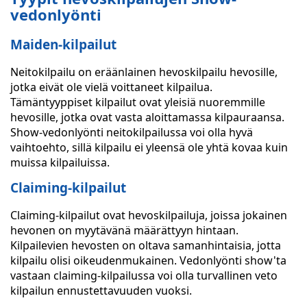
vedonlyönti
Maiden-kilpailut
Neitokilpailu on eräänlainen hevoskilpailu hevosille,
jotka eivät ole vielä voittaneet kilpailua.
Tämäntyyppiset kilpailut ovat yleisiä nuoremmille
hevosille, jotka ovat vasta aloittamassa kilpauraansa.
Show-vedonlyönti neitokilpailussa voi olla hyvä
vaihtoehto, sillä kilpailu ei yleensä ole yhtä kovaa kuin
muissa kilpailuissa.
Claiming-kilpailut
Claiming-kilpailut ovat hevoskilpailuja, joissa jokainen
hevonen on myytävänä määrättyyn hintaan.
Kilpailevien hevosten on oltava samanhintaisia, jotta
kilpailu olisi oikeudenmukainen. Vedonlyönti show'ta
vastaan claiming-kilpailussa voi olla turvallinen veto
kilpailun ennustettavuuden vuoksi.