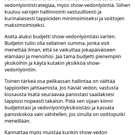
vedonlyöntistrategiaa, myös show-vedonlyöntiä. Siihen
kuuluu varojen hallinnointi vastuullisesti ja
kurinalaisesti tappioiden minimoimiseksi ja voittojen
maksimoimiseksi.
Aseta aluksi budjetti show-vedonlyöntiäsi varten.
Budjetin tulisi olla sellainen summa, jonka voit
menettää ilman, että se vaikuttaa jokapäiväiseen
elämääsi ja menoihisi. Jaa tämä budjetti pienempiin
yksiköihin ja käytä kutakin yksikköä show-
vedonlyöntiin.
Toinen tärkeä osa pelikassan hallintaa on välttää
tappioiden jahtaamista. Jos häviät vedon, vastusta
kiusausta lisätä seuraavaa panostasi saadaksesi
tappiosi nopeasti takaisin. Pidä sen sijaan kiinni
budjetistasi ja vedonlyöntiyksiköistäsi ja kasvata
panoskokoa vain vähitellen, jos sinulla on voittoputki
meneillään.
Kannattaa myös muistaa kunkin show-vedon