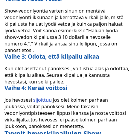
Show-vedonlyöntiä varten sinun on mentävä
vedonlyönti-ikkunaan ja kerrottava virkailijalle, mistä
kilpailusta haluat lyödä vetoa ja kuinka paljon haluat
lyödä vetoa. Voit sanoa esimerkiksi: "Haluan lyödä
show-vedon kilpailussa 3 10 dollarilla hevoselle
numero 4."." Virkailija antaa sinulle lipun, jossa on
panostietosi.
Vaihe 3: Odota, että kilpailu alkaa
Kun olet asettanut panoksesi, voit istua alas ja odottaa,
että kilpailu alkaa. Seuraa kilpailua ja kannusta
hevostasi, kun se kilpailee.
Vaihe 4: Kerää voittosi
Jos hevosesi
sijoittuu
Jos olet kolmen parhaan
joukossa, voitat panoksesi. Mene takaisin
vedonlyöntipisteeseen lippusi kanssa ja nosta voittosi
virkailijalta. Jos hevosesi ei pääse kolmen parhaan
joukkoon, panoksesi on menetetty.
Tyypit hevoskilpailujen Show-