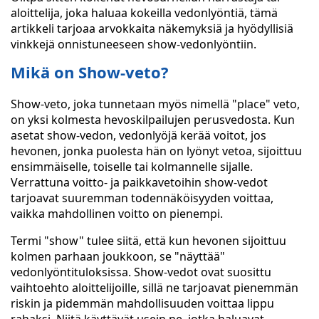
aloittelija, joka haluaa kokeilla vedonlyöntiä, tämä
artikkeli tarjoaa arvokkaita näkemyksiä ja hyödyllisiä
vinkkejä onnistuneeseen show-vedonlyöntiin.
Mikä on Show-veto?
Show-veto, joka tunnetaan myös nimellä "place" veto,
on yksi kolmesta hevoskilpailujen perusvedosta. Kun
asetat show-vedon, vedonlyöjä kerää voitot, jos
hevonen, jonka puolesta hän on lyönyt vetoa, sijoittuu
ensimmäiselle, toiselle tai kolmannelle sijalle.
Verrattuna voitto- ja paikkavetoihin show-vedot
tarjoavat suuremman todennäköisyyden voittaa,
vaikka mahdollinen voitto on pienempi.
Termi "show" tulee siitä, että kun hevonen sijoittuu
kolmen parhaan joukkoon, se "näyttää"
vedonlyöntituloksissa. Show-vedot ovat suosittu
vaihtoehto aloittelijoille, sillä ne tarjoavat pienemmän
riskin ja pidemmän mahdollisuuden voittaa lippu