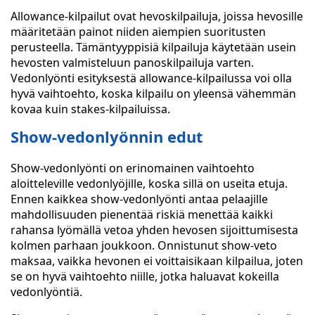
Allowance-kilpailut ovat hevoskilpailuja, joissa hevosille
määritetään painot niiden aiempien suoritusten
perusteella. Tämäntyyppisiä kilpailuja käytetään usein
hevosten valmisteluun panoskilpailuja varten.
Vedonlyönti esityksestä allowance-kilpailussa voi olla
hyvä vaihtoehto, koska kilpailu on yleensä vähemmän
kovaa kuin stakes-kilpailuissa.
Show-vedonlyönnin edut
Show-vedonlyönti on erinomainen vaihtoehto
aloitteleville vedonlyöjille, koska sillä on useita etuja.
Ennen kaikkea show-vedonlyönti antaa pelaajille
mahdollisuuden pienentää riskiä menettää kaikki
rahansa lyömällä vetoa yhden hevosen sijoittumisesta
kolmen parhaan joukkoon. Onnistunut show-veto
maksaa, vaikka hevonen ei voittaisikaan kilpailua, joten
se on hyvä vaihtoehto niille, jotka haluavat kokeilla
vedonlyöntiä.