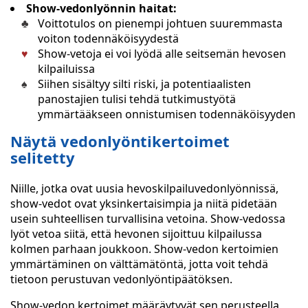
Show-vedonlyönnin haitat:
Voittotulos on pienempi johtuen suuremmasta
voiton todennäköisyydestä
Show-vetoja ei voi lyödä alle seitsemän hevosen
kilpailuissa
Siihen sisältyy silti riski, ja potentiaalisten
panostajien tulisi tehdä tutkimustyötä
ymmärtääkseen onnistumisen todennäköisyyden
Näytä vedonlyöntikertoimet
selitetty
Niille, jotka ovat uusia hevoskilpailuvedonlyönnissä,
show-vedot ovat yksinkertaisimpia ja niitä pidetään
usein suhteellisen turvallisina vetoina. Show-vedossa
lyöt vetoa siitä, että hevonen sijoittuu kilpailussa
kolmen parhaan joukkoon. Show-vedon kertoimien
ymmärtäminen on välttämätöntä, jotta voit tehdä
tietoon perustuvan vedonlyöntipäätöksen.
Show-vedon kertoimet määräytyvät sen perusteella,