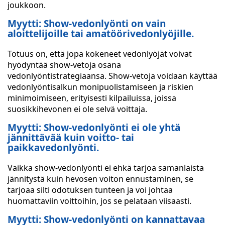
joukkoon.
Myytti: Show-vedonlyönti on vain
aloittelijoille tai amatöörivedonlyöjille.
Totuus on, että jopa kokeneet vedonlyöjät voivat
hyödyntää show-vetoja osana
vedonlyöntistrategiaansa. Show-vetoja voidaan käyttää
vedonlyöntisalkun monipuolistamiseen ja riskien
minimoimiseen, erityisesti kilpailuissa, joissa
suosikkihevonen ei ole selvä voittaja.
Myytti: Show-vedonlyönti ei ole yhtä
jännittävää kuin voitto- tai
paikkavedonlyönti.
Vaikka show-vedonlyönti ei ehkä tarjoa samanlaista
jännitystä kuin hevosen voiton ennustaminen, se
tarjoaa silti odotuksen tunteen ja voi johtaa
huomattaviin voittoihin, jos se pelataan viisaasti.
Myytti: Show-vedonlyönti on kannattavaa