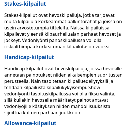
Stakes-kilpailut
Stakes-kilpailut ovat hevoskilpailuja, jotka tarjoavat
muita kilpailuja korkeammat palkintorahat ja joissa on
usein arvostetumpia titteleitä. Näissä kilpailuissa
kilpailevat yleensä kilpaurheilualan parhaat hevoset ja
jockeyt. Vedonlyönti panoskilpailussa voi olla
riskialttiimpaa korkeamman kilpailutason vuoksi.
Handicap-kilpailut
Handicap-kilpailut ovat hevoskilpailuja, joissa hevosille
annetaan painotukset niiden aikaisempien suoritusten
perusteella. Näin tasoitetaan kilpailuedellytyksiä ja
tehdään kilpailusta kilpailukykyisempi. Show-
vedonlyönti tasoituskilpailussa voi olla fiksu valinta,
sillä kullekin hevoselle määritetyt painot antavat
vedonlyöjille käsityksen niiden mahdollisuuksista
sijoittua kolmen parhaan joukkoon.
Allowance-kilpailut