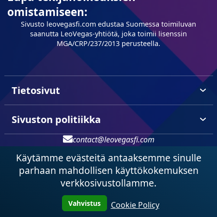
omistamiseen:
Sivusto leovegasfi.com edustaa Suomessa toimiluvan
saanutta LeoVegas-yhtiötä, joka toimii lisenssin
MGA/CRP/237/2013 perusteella.
Tietosivut
Sivuston politiikka
contact@leovegasfi.com
Käytämme evästeitä antaaksemme sinulle
(+358) 046 782 6138
parhaan mahdollisen käyttökokemuksen
paras nettikasino
Copyright © 2015-2026 Online tops casino
verkkosivustollamme.
Vahvistus
Cookie Policy