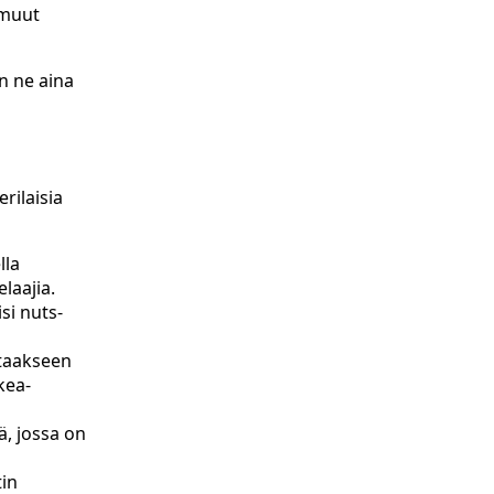
 muut
an ne aina
rilaisia
lla
laajia.
si nuts-
ttaakseen
kea-
ä, jossa on
tin