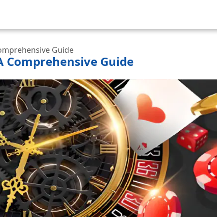
Comprehensive Guide
A Comprehensive Guide