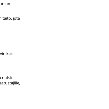
nun on
taito, jota
in käsi,
 nutsit,
stustajille,