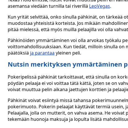
asemansa viedään turnilla tai riverillä
LeoVegas
.
Kun yrität selvittää, onko sinulla pähkinät, on tärkeää 
muodostaa yhteisistä korteista. Jos mikään mahdollinen 
pitää mielessä, että myös muilla pelaajilla voi olla vahvat
Pähkinöiden ymmärtäminen voi olla arvokas työkalu pelaa
voittomahdollisuuksiaan. Kun tiedät, milloin sinulla on m
päätöksiä
ja parantaa
yleinen peli.
Nutsin merkityksen ymmärtäminen p
Pokeripelissä pähkinät tarkoittavat, että sinulla on ko
pöydän pelaaja ei voi voittaa tätä kättä, joten se on v
voivat muuttua pelin aikana jaettujen korttien ja pelaa
Pähkinät voivat esiintyä missä tahansa pokerimuunnel
pokerimuoto. Pokerin pelaajat käyttävät termiä usein, ja 
Pelaajalla, jolla on mutterit, on vahva asema. He voivat
tekemään huonoja maksuja ja lopulta lisätä mahdollisuu