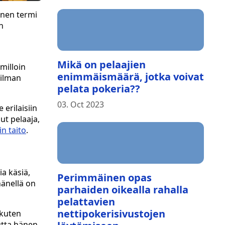
inen termi
n
Mikä on pelaajien
milloin
enimmäismäärä, jotka voivat
 ilman
pelata pokeria??
03. Oct 2023
erilaisiin
ut pelaaja,
in taito
.
ia käsiä,
Perimmäinen opas
hänellä on
parhaiden oikealla rahalla
pelattavien
nettipokerisivustojen
 kuten
mutta hänen