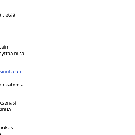
 tietää,
.
täin
yttää niitä
sinulla on
nen kätensä
ksenasi
sinua
ehokas
a