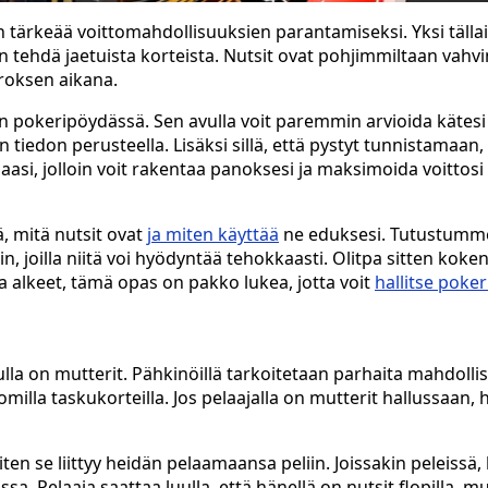
tärkeää voittomahdollisuuksien parantamiseksi. Yksi tälla
n tehdä jaetuista korteista. Nutsit ovat pohjimmiltaan vahvi
rroksen aikana.
un pokeripöydässä. Sen avulla voit paremmin arvioida kätesi
tiedon perusteella. Lisäksi sillä, että pystyt tunnistamaan, 
iaasi, jolloin voit rakentaa panoksesi ja maksimoida voittosi
, mitä nutsit ovat
ja miten käyttää
ne eduksesi. Tutustumme 
, joilla niitä voi hyödyntää tehokkaasti. Olitpa sitten koken
ppia alkeet, tämä opas on pakko lukea, jotta voit
hallitse poker
ulla on mutterit. Pähkinöillä tarkoitetaan parhaita mahdollis
omilla taskukorteilla. Jos pelaajalla on mutterit hallussaan, 
en se liittyy heidän pelaamaansa peliin. Joissakin peleissä,
ssa. Pelaaja saattaa luulla, että hänellä on nutsit flopilla, 