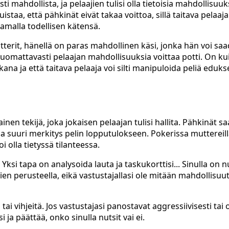
mahdollista, ja pelaajien tulisi olla tietoisia mahdollisuuks
staa, että pähkinät eivät takaa voittoa, sillä taitava pelaaja
amalla todellisen kätensä.
terit, hänellä on paras mahdollinen käsi, jonka hän voi sa
 huomattavasti pelaajan mahdollisuuksia voittaa potti. On ku
ana ja että taitava pelaaja voi silti manipuloida peliä eduks
n tekijä, joka jokaisen pelaajan tulisi hallita. Pähkinät sa
olla suuri merkitys pelin lopputulokseen. Pokerissa muttereil
i olla tietyssä tilanteessa.
ksi tapa on analysoida lauta ja taskukorttisi... Sinulla on nu
ien perusteella, eikä vastustajallasi ole mitään mahdollisuu
ai vihjeitä. Jos vastustajasi panostavat aggressiivisesti tai 
ja päättää, onko sinulla nutsit vai ei.