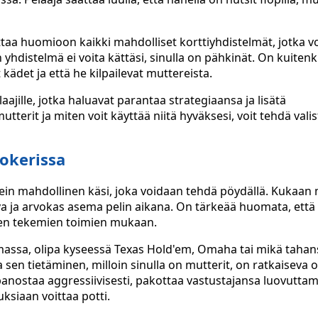
ottaa huomioon kaikki mahdolliset korttiyhdistelmät, jotka 
yhdistelmä ei voita kättäsi, sinulla on pähkinät. On kuitenk
 kädet ja että he kilpailevat muttereista.
jille, jotka haluavat parantaa strategiaansa ja lisätä
utterit ja miten voit käyttää niitä hyväksesi, voit tehdä vali
okerissa
rkein mahdollinen käsi, joka voidaan tehdä pöydällä. Kukaan
ahva ja arvokas asema pelin aikana. On tärkeää huomata, että
jien tekemien toimien mukaan.
massa, olipa kyseessä Texas Hold'em, Omaha tai mikä taha
sen tietäminen, milloin sinulla on mutterit, on ratkaiseva o
 panostaa aggressiivisesti, pakottaa vastustajansa luovuttam
ksiaan voittaa potti.