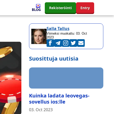
Rekisteröinti
Entry
BLOG
Salla Tallus
Viimeksi muokattu:
03. Oct
2023
Suosittuja uutisia
Kuinka ladata leovegas-
sovellus ios:lle
03. Oct 2023