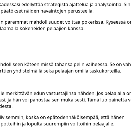
essäsi edellyttää strategista ajattelua ja analysointia. Si
vä päätökset näiden havaintojen perusteella.
 on paremmat mahdollisuudet voittaa pokerissa. Kyseessä on 
pelaamalla kokeneiden pelaajien kanssa.
hdolliseen käteen missä tahansa pelin vaiheessa. Se on vahv
rttien yhdistelmällä sekä pelaajan omilla taskukorteilla.
lle merkittävän edun vastustajiinsa nähden. Jos pelaajalla on
si, ja hän voi panostaa sen mukaisesti. Tämä luo painetta va
desta.
ssiivisemmin, koska on epätodennäköisempää, että hänen
otteihin ja lopulta suurempiin voittoihin pelaajalle.