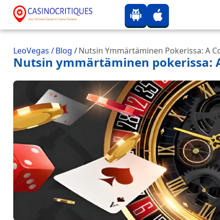
LeoVegas
/
Blog
/
Nutsin Ymmärtäminen Pokerissa: A 
Nutsin ymmärtäminen pokerissa: 