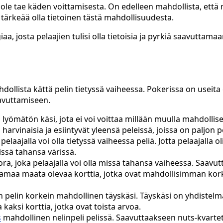
ole tae käden voittamisesta. On edelleen mahdollista, että
on tärkeää olla tietoinen tästä mahdollisuudesta.
a, josta pelaajien tulisi olla tietoisia ja pyrkiä saavuttama
ollista kättä pelin tietyssä vaiheessa. Pokerissa on useita e
aavuttamiseen.
lyömätön käsi, jota ei voi voittaa millään muulla mahdollise
harvinaisia ja esiintyvät yleensä peleissä, joissa on paljon pe
aajalla voi olla tietyssä vaiheessa peliä. Jotta pelaajalla oli
issä tahansa värissä.
a, joka pelaajalla voi olla missä tahansa vaiheessa. Saavu
ä samaa maata olevaa korttia, jotka ovat mahdollisimman kor
 pelin korkein mahdollinen täyskäsi. Täyskäsi on yhdistelm
 kaksi korttia, jotka ovat toista arvoa.
s
mahdollinen nelinpeli pelissä. Saavuttaakseen nuts-kvarte