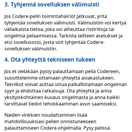
3. Tyhjennä sovelluksen välimuisti
Jos Codere-pelin toimintahäiriöt jatkuvat, yritä
tyhjentää sovelluksen välimuisti. Välimuistiin voi kertyä
väliaikaista tietoa, joka voi aiheuttaa ristiriitoja tai
ongelmia pelaamisessa. Tarkista laitteen asetukset ja
etsi sovellusosio, josta voit tyhjentää Codere-
sovelluksen välimuistin.
4. Ota yhteyttä tekniseen tukeen
Jos et vieläkään pysty palauttamaan peliä Codereen,
suosittelemme ottamaan yhteyttä asiakastukeen.
Teknikot voivat auttaa sinua paikallistamaan ongelman
syyn ja ehdottaa ratkaisuja. Ota yhteyttä ja anna
yksityiskohtainen kuvaus ongelmasta ja anna kaikki
tarvittavat tiedot tehokkaamman avun saamiseksi.
Näiden vinkkien noudattaminen lisää
mahdollisuuksiasi pelien onnistuneeseen
palauttamiseen Codere-ohjelmalla. Pysy pelissä