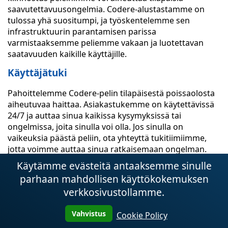
saavutettavuusongelmia. Codere-alustastamme on
tulossa yhä suositumpi, ja työskentelemme sen
infrastruktuurin parantamisen parissa
varmistaaksemme peliemme vakaan ja luotettavan
saatavuuden kaikille käyttäjille.
Käyttäjätuki
Pahoittelemme Codere-pelin tilapäisestä poissaolosta
aiheutuvaa haittaa. Asiakastukemme on käytettävissä
24/7 ja auttaa sinua kaikissa kysymyksissä tai
ongelmissa, joita sinulla voi olla. Jos sinulla on
vaikeuksia päästä peliin, ota yhteyttä tukitiimiimme,
jotta voimme auttaa sinua ratkaisemaan ongelman.
Käytämme evästeitä antaaksemme sinulle
Tilapäiset haitat
parhaan mahdollisen käyttökokemuksen
Pahoittelemme tilapäisiä haittoja, jotka johtuvat
verkkosivustollamme.
ongelmista pelin saatavuudessa Codere-alustassa.
Pidämme palvelumme laatua erittäin tärkeänä ja
Vahvistus
Cookie Policy
teemme parhaamme korjataksemme nämä ongelmat