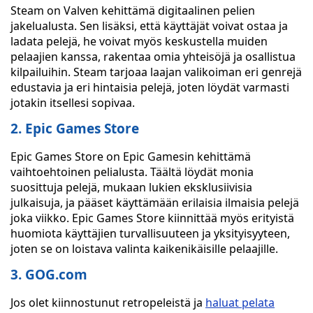
Steam on Valven kehittämä digitaalinen pelien
jakelualusta. Sen lisäksi, että käyttäjät voivat ostaa ja
ladata pelejä, he voivat myös keskustella muiden
pelaajien kanssa, rakentaa omia yhteisöjä ja osallistua
kilpailuihin. Steam tarjoaa laajan valikoiman eri genrejä
edustavia ja eri hintaisia pelejä, joten löydät varmasti
jotakin itsellesi sopivaa.
2. Epic Games Store
Epic Games Store on Epic Gamesin kehittämä
vaihtoehtoinen pelialusta. Täältä löydät monia
suosittuja pelejä, mukaan lukien eksklusiivisia
julkaisuja, ja pääset käyttämään erilaisia ilmaisia pelejä
joka viikko. Epic Games Store kiinnittää myös erityistä
huomiota käyttäjien turvallisuuteen ja yksityisyyteen,
joten se on loistava valinta kaikenikäisille pelaajille.
3. GOG.com
Jos olet kiinnostunut retropeleistä ja
haluat pelata