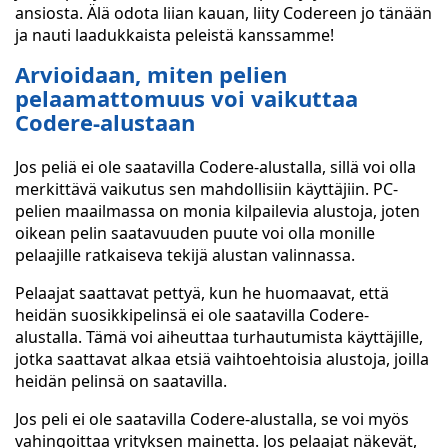
ansiosta. Älä odota liian kauan, liity Codereen jo tänään
ja nauti laadukkaista peleistä kanssamme!
Arvioidaan, miten pelien
pelaamattomuus voi vaikuttaa
Codere-alustaan
Jos peliä ei ole saatavilla Codere-alustalla, sillä voi olla
merkittävä vaikutus sen mahdollisiin käyttäjiin. PC-
pelien maailmassa on monia kilpailevia alustoja, joten
oikean pelin saatavuuden puute voi olla monille
pelaajille ratkaiseva tekijä alustan valinnassa.
Pelaajat saattavat pettyä, kun he huomaavat, että
heidän suosikkipelinsä ei ole saatavilla Codere-
alustalla. Tämä voi aiheuttaa turhautumista käyttäjille,
jotka saattavat alkaa etsiä vaihtoehtoisia alustoja, joilla
heidän pelinsä on saatavilla.
Jos peli ei ole saatavilla Codere-alustalla, se voi myös
vahingoittaa yrityksen mainetta. Jos pelaajat näkevät,