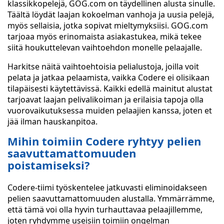
klassikkopelejä, GOG.com on täydellinen alusta sinulle.
Täältä löydät laajan kokoelman vanhoja ja uusia pelejä,
myös sellaisia, jotka sopivat mieltymyksiisi. GOG.com
tarjoaa myös erinomaista asiakastukea, mikä tekee
siitä houkuttelevan vaihtoehdon monelle pelaajalle.
Harkitse näitä vaihtoehtoisia pelialustoja, joilla voit
pelata ja jatkaa pelaamista, vaikka Codere ei olisikaan
tilapäisesti käytettävissä. Kaikki edellä mainitut alustat
tarjoavat laajan pelivalikoiman ja erilaisia tapoja olla
vuorovaikutuksessa muiden pelaajien kanssa, joten et
jää ilman hauskanpitoa.
Mihin toimiin Codere ryhtyy pelien
saavuttamattomuuden
poistamiseksi?
Codere-tiimi työskentelee jatkuvasti eliminoidakseen
pelien saavuttamattomuuden alustalla. Ymmärrämme,
että tämä voi olla hyvin turhauttavaa pelaajillemme,
joten ryhdymme useisiin toimiin ongelman