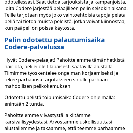
odotellessasi. Saat tietoa tarjouksista ja kampanjoista,
joita Codere järjestää pelaajilleen pelin seisokin aikana.
Teille tarjotaan myös joko vaihtoehtoisia tapoja pelata
peliä tai tietoa muista peleistä, jotka voivat kiinnostaa,
kun pääpeli on poissa käytöstä.
Pelin odotettu palautumisaika
Codere-palvelussa
Hyvät Codere-pelaajat! Pahoittelemme tämänhetkistä
häiriötä, peli ei ole tilapäisesti saatavilla alustalla.
Tiimimme työskentelee ongelman korjaamiseksi ja
tekee parhaansa tarjotakseen sinulle parhaan
mahdollisen pelikokemuksen.
Odotettu pelistä toipumisaika Codere-ohjelmalla:
enintään 2 tuntia.
Pahoittelemme viivästystä ja kiitämme
kärsivällisyydestäsi. Arvostamme uskollisuuttasi
alustallemme ja takaamme, että teemme parhaamme