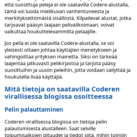
että suosittuja pelejä ei ole saatavilla Codere-alustalla,
tämä voi luoda mielikuvan vanhentuneesta ja
merkityksettömästä sisällöstä. Kilpailevat alustat, jotka
tarjoavat pääsyn laajaan pelivalikoimaan, voivat
vaikuttaa houkuttelevammilta pelaajille.
Jos peliä ei ole saatavilla Codere-alustalla, se voi
yleisesti ottaen johtaa käyttäjien menetykseen ja
vahingoittaa yrityksen mainetta. Siksi on tärkeää
laajentaa jatkuvasti pelikirjastoa ja tarjota pääsy
suosittuihin ja uusiin peleihin, jotta voidaan säilyttää ja
houkutella lisää käyttäjiä.
Mitä tietoja on saatavilla Coderen
virallisessa blogissa osoitteessa
Pelin palauttaminen
Coderen virallisessa blogissa on tietoja pelin
palautumisesta alustalleen. Saat selville
toipumisaikojen pituudet ja tiedot siitä, mihin toimiin