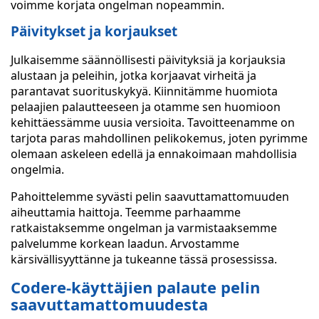
voimme korjata ongelman nopeammin.
Päivitykset ja korjaukset
Julkaisemme säännöllisesti päivityksiä ja korjauksia
alustaan ja peleihin, jotka korjaavat virheitä ja
parantavat suorituskykyä. Kiinnitämme huomiota
pelaajien palautteeseen ja otamme sen huomioon
kehittäessämme uusia versioita. Tavoitteenamme on
tarjota paras mahdollinen pelikokemus, joten pyrimme
olemaan askeleen edellä ja ennakoimaan mahdollisia
ongelmia.
Pahoittelemme syvästi pelin saavuttamattomuuden
aiheuttamia haittoja. Teemme parhaamme
ratkaistaksemme ongelman ja varmistaaksemme
palvelumme korkean laadun. Arvostamme
kärsivällisyyttänne ja tukeanne tässä prosessissa.
Codere-käyttäjien palaute pelin
saavuttamattomuudesta