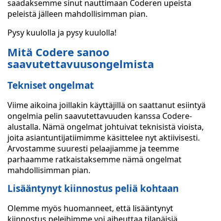
saadaksemme sinut nauttimaan Coderen upeista
peleistä jälleen mahdollisimman pian.
Pysy kuulolla ja pysy kuulolla!
Mitä Codere sanoo
saavutettavuusongelmista
Tekniset ongelmat
Viime aikoina joillakin käyttäjillä on saattanut esiintyä
ongelmia pelin saavutettavuuden kanssa Codere-
alustalla. Nämä ongelmat johtuivat teknisistä vioista,
joita asiantuntijatiimimme käsittelee nyt aktiivisesti.
Arvostamme suuresti pelaajiamme ja teemme
parhaamme ratkaistaksemme nämä ongelmat
mahdollisimman pian.
Lisääntynyt kiinnostus peliä kohtaan
Olemme myös huomanneet, että lisääntynyt
kiinnostus peleihimme voi aiheuttaa tilapäisiä