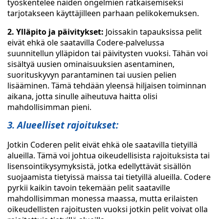
työskentelee näiden ongelmien ratkaisemiseksi
tarjotakseen käyttäjilleen parhaan pelikokemuksen.
2. Ylläpito ja päivitykset:
Joissakin tapauksissa pelit
eivät ehkä ole saatavilla Codere-palvelussa
suunnitellun ylläpidon tai päivitysten vuoksi. Tähän voi
sisältyä uusien ominaisuuksien asentaminen,
suorituskyvyn parantaminen tai uusien pelien
lisääminen. Tämä tehdään yleensä hiljaisen toiminnan
aikana, jotta sinulle aiheutuva haitta olisi
mahdollisimman pieni.
3. Alueelliset rajoitukset:
Jotkin Coderen pelit eivät ehkä ole saatavilla tietyillä
alueilla. Tämä voi johtua oikeudellisista rajoituksista tai
lisensointikysymyksistä, jotka edellyttävät sisällön
suojaamista tietyissä maissa tai tietyillä alueilla. Codere
pyrkii kaikin tavoin tekemään pelit saataville
mahdollisimman monessa maassa, mutta erilaisten
oikeudellisten rajoitusten vuoksi jotkin pelit voivat olla