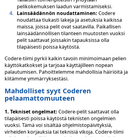
pelikokemuksen laadun varmistamiseksi.
Lainsäädännön noudattaminen:
Codere
noudattaa tiukasti lakeja ja asetuksia kaikissa
maissa, joissa pelit ovat saatavilla. Paikallisen
lainsäädännöllisen tilanteen muutosten vuoksi
pelit saattavat joissakin tapauksissa olla
tilapäisesti poissa käytöstä.
Codere-tiimi pyrkii kaikin tavoin minimoimaan pelien
käyttökatkokset ja tarjoaa käyttäjilleen nopean
palautumisen. Pahoittelemme mahdollisia häiriöitä ja
kiitämme ymmärryksestäsi.
Mahdolliset syyt Coderen
pelaamattomuuteen
1. Tekniset ongelmat:
Codere-pelit saattavat olla
tilapäisesti poissa käytöstä teknisten ongelmien
vuoksi. Tämä voi sisältää ohjelmistopäivityksiä,
virheiden korjauksia tai teknisiä vikoja. Codere-tiimi