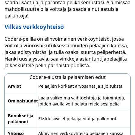
saada lisäetuja ja parantaa pelikokemustasi. Älä missaa
mahdollisuutta olla voittaja ja saada ainutlaatuisia
palkintoja!
Vilkas verkkoyhteisö
Codere-pelillä on elinvoimainen verkkoyhteisö, jossa
voit olla vuorovaikutuksessa muiden pelaajien kanssa,
jakaa edistymistäsi ja tulla osaksi suurta peliperhettä.
Hanki uusia ystäviä, saa vinkkejä asiantuntijapelaajilta
ja keskustele pelin parhaista puolista.
Codere-alustalla pelaamisen edut
Arviot
Pelaajien korkeat arvosanat ja sijoitukset
Laaja valikoima vaihtoehtoja ja toimintoja,
Ominaisuudet
joiden avulla voit pelata mieleisesi peliä
Bonukset ja
Eksklusiiviset pelaajaedut ja palkinnot
palkinnot
Yhteisö
Aktiivinen verkkoyhteisö pelaajien kanssa