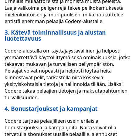
urheilusimulaattoreista ja monista muista peleistä.
Laaja valikoima peligenrejä tekee pelikokemuksesta
mielenkiintoisen ja monipuolisen, mikä houkuttelee
entistä enemmän pelaajia Codere-alustalle.
3. Kätevä toiminnallisuus ja alustan
luotettavuus
Codere-alustalla on käyttäjäystävällinen ja helposti
ymmärrettävä käyttöliittymä sekä ominaisuuksia, jotka
takaavat mukavan ja turvallisen peliympäristön.
Pelaajat voivat nopeasti ja helposti löytää heitä
kiinnostavat pelit, tarkastella niitä koskevia
yksityiskohtaisia tietoja ja hallinnoida tiliään. Lisäksi
Codere takaa pelaajien tietojen ja maksutapahtumien
turvallisuuden.
4. Bonustarjoukset ja kampanjat
Codere tarjoaa pelaajilleen usein erilaisia
bonustarjouksia ja kampanjoita. Näitä voivat olla
tervetuliaisbonukset uusille pelaajille, alennukset