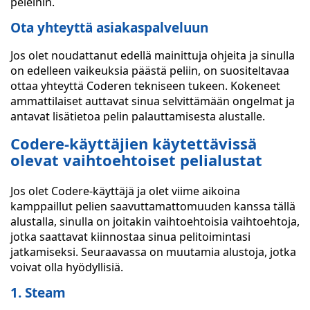
peleihin.
Ota yhteyttä asiakaspalveluun
Jos olet noudattanut edellä mainittuja ohjeita ja sinulla
on edelleen vaikeuksia päästä peliin, on suositeltavaa
ottaa yhteyttä Coderen tekniseen tukeen. Kokeneet
ammattilaiset auttavat sinua selvittämään ongelmat ja
antavat lisätietoa pelin palauttamisesta alustalle.
Codere-käyttäjien käytettävissä
olevat vaihtoehtoiset pelialustat
Jos olet Codere-käyttäjä ja olet viime aikoina
kamppaillut pelien saavuttamattomuuden kanssa tällä
alustalla, sinulla on joitakin vaihtoehtoisia vaihtoehtoja,
jotka saattavat kiinnostaa sinua pelitoimintasi
jatkamiseksi. Seuraavassa on muutamia alustoja, jotka
voivat olla hyödyllisiä.
1. Steam