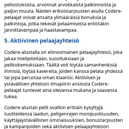
peliostoksista, arvonnat arvokkaista palkinnoista ja
paljon muuta. Näiden erikoistarjousten avulla Codere-
pelaajat voivat ansaita ylimääräisiä bonuksia ja
palkintoja, jotka tekevät pelaamisesta entistäkin
jännittävämpää ja haastavampaa.
5. Aktiivinen pelaajayhteisö
Codere-alustalla on elinvoimainen pelaajayhteisö, joka
jakaa mielipiteitään, suosituksiaan ja
pelikokemuksiaan. Täältä voit löytää samanhenkisiä
ihmisiä, löytää kavereita, joiden kanssa pelata yhdessä
tai jopa perustaa oman klaanisi. Aktiivisen ja
ystävällisen yhteisön ilmapiirin ansiosta Codere-
pelaajat tuntevat aina olevansa mukana ja saavansa
tukea.
Codere-alustan pelit ovatkin erittäin kysyttyjä
tuotteidensa laadun, peligenrejen monipuolisuuden,
käyttäjäystävällisten ominaisuuksien, bonustarjousten
ja kampanjoiden sekä aktiivisen pelaajayhteisön