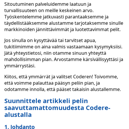
Sitoutuminen palveluidemme laatuun ja
turvallisuuteen on meille keskeinen arvo.
Työskentelemme jatkuvasti parantaaksemme ja
täydellistääksemme alustamme tarjotaksemme sinulle
markkinoiden jännittävimmät ja luotettavimmat pelit.
Jos sinulla on kysyttävää tai tarvitset apua,
tukitiimimme on aina valmis vastaamaan kysymyksiisi.
Jätä yhteystietosi, niin otamme sinuun yhteyttä
mahdollisimman pian. Arvostamme kärsivällisyyttäsi ja
ymmärrystäsi.
Kiitos, että ymmärrät ja valitset Coderen! Toivomme,
että voimme palauttaa pääsyn peliin pian, ja
odotamme innolla, että pääset takaisin alustallemme.
Suunnittele artikkeli pelin
saavuttamattomuudesta Codere-
alustalla
1. Johdanto