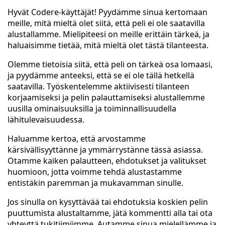
Hyvät Codere-käyttäjät! Pyydämme sinua kertomaan
meille, mitä mieltä olet siitä, että peli ei ole saatavilla
alustallamme. Mielipiteesi on meille erittäin tärkeä, ja
haluaisimme tietää, mitä mieltä olet tästä tilanteesta.
Olemme tietoisia siitä, että peli on tärkeä osa lomaasi,
ja pyydämme anteeksi, että se ei ole tällä hetkellä
saatavilla. Työskentelemme aktiivisesti tilanteen
korjaamiseksi ja pelin palauttamiseksi alustallemme
uusilla ominaisuuksilla ja toiminnallisuudella
lähitulevaisuudessa.
Haluamme kertoa, että arvostamme
kärsivällisyyttänne ja ymmärrystänne tässä asiassa.
Otamme kaiken palautteen, ehdotukset ja valitukset
huomioon, jotta voimme tehdä alustastamme
entistäkin paremman ja mukavamman sinulle.
Jos sinulla on kysyttävää tai ehdotuksia koskien pelin
puuttumista alustaltamme, jätä kommentti alla tai ota
yhteyttä tukitiimiimme. Autamme sinua mielellämme ja