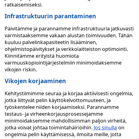
ratkaisemiseksi.
Infrastruktuurin parantaminen
Päivitämme ja parannamme infrastruktuuria jatkuvasti
varmistaaksemme vakaan alustan toimivuuden. Tähän
kuuluu palvelinkapasiteetin lisääminen,
ohjelmistopäivitykset ja verkkolaitteiston optimointi.
Kiinnitämme erityistä huomiota
varmuuskopiointijärjestelmiin minimoidaksemme
vikojen riskin.
Vikojen korjaaminen
Kehitystiimimme seuraa ja korjaa aktiivisesti ongelmia,
jotka liittyvät pelin käyttökelvottomuuteen, ja
työskentelee niiden korjaamiseksi. Parannamme
testaus- ja virheenkorjausprosessejamme
minimoidaksemme mahdollisimman paljon virheitä,
jotka voivat johtaa toimintahäiriöihin.
Jos sinulla
on
ongelmia pelin käyttämisessä, ilmoita meille, jotta