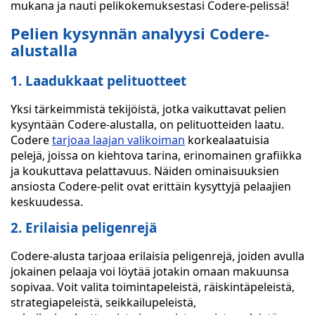
mukana ja nauti pelikokemuksestasi Codere-pelissä!
Pelien kysynnän analyysi Codere-
alustalla
1. Laadukkaat pelituotteet
Yksi tärkeimmistä tekijöistä, jotka vaikuttavat pelien
kysyntään Codere-alustalla, on pelituotteiden laatu.
Codere
tarjoaa laajan valikoiman
korkealaatuisia
pelejä, joissa on kiehtova tarina, erinomainen grafiikka
ja koukuttava pelattavuus. Näiden ominaisuuksien
ansiosta Codere-pelit ovat erittäin kysyttyjä pelaajien
keskuudessa.
2. Erilaisia peligenrejä
Codere-alusta tarjoaa erilaisia peligenrejä, joiden avulla
jokainen pelaaja voi löytää jotakin omaan makuunsa
sopivaa. Voit valita toimintapeleistä, räiskintäpeleistä,
strategiapeleistä, seikkailupeleistä,