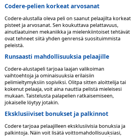
Codere-pelien korkeat arvosanat
Codere-alustalla oleva peli on saanut pelaajilta korkeat
pisteet ja arvosanat. Sen koukuttava pelattavuus,
ainutlaatuinen mekaniikka ja mielenkiintoiset tehtävät
ovat tehneet siitä yhden genrensä suosituimmista
peleistä.
Runsaasti mahdollisuuksia pelaajille
Codere-alustapeli tarjoaa laajan valikoiman
vaihtoehtoja ja ominaisuuksia erilaisiin
pelimieltymyksiin sopiviksi. Olitpa sitten aloittelija tai
kokenut pelaaja, voit aina nauttia pelistä mieleisesi
mukaan. Taistelusta palapelien ratkaisemiseen,
jokaiselle löytyy jotakin.
Eksklusiiviset bonukset ja palkinnot
Codere tarjoaa pelaajilleen eksklusiivisia bonuksia ja
palkintoja. Näin voit lisätä voittomahdollisuuksiasi,