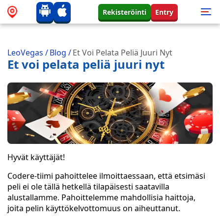
Rekisteröinti
Entry
LeoVegas
/
Blog
/
Et Voi Pelata Peliä Juuri Nyt
Et voi pelata peliä juuri nyt
Hyvät käyttäjät!
Codere-tiimi pahoittelee ilmoittaessaan, että etsimäsi
peli ei ole tällä hetkellä tilapäisesti saatavilla
alustallamme. Pahoittelemme mahdollisia haittoja,
joita pelin käyttökelvottomuus on aiheuttanut.