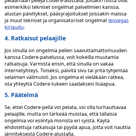
pelaamaan pelejä Codere-alustalla. Joitakin niistä ovat
esimerkiksi tekniset ongelmat palvelimien kanssa,
alustan päivitykset, pääsyrajoitukset joissakin maissa
ja muut tekniset ja organisatoriset ongelmat
leovegas
kirjaudu
.
4. Ratkaisut pelaajille
Jos sinulla on ongelmia pelien saavuttamattomuuden
kanssa Codere-palvelussa, voit kokeilla muutamia
ratkaisuja. Varmista ensin, että sinulla on vakaa
internetyhteys. Toiseksi, päivitä sivu tai yritä tyhjentää
selaimen välimuisti. Jos ongelma ei vieläkään ratkea,
ota yhteyttä Codere-tukeen saadaksesi lisäapua.
5. Päätelmä
Se, ettei Codere-peliä voi pelata, voi olla turhauttavaa
pelaajille, mutta on tärkeää muistaa, että tällaisia
ongelmia voi esiintyä monista eri syistä. Käytä
ehdotettuja ratkaisuja tai pyydä apua, jotta voit nauttia
jännityksestä Codere-alustalla.