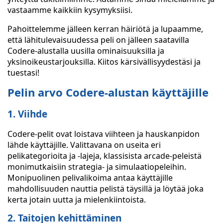
vastaamme kaikkiin kysymyksiisi.
Pahoittelemme jälleen kerran häiriötä ja lupaamme,
että lähitulevaisuudessa peli on jälleen saatavilla
Codere-alustalla uusilla ominaisuuksilla ja
yksinoikeustarjouksilla. Kiitos kärsivällisyydestäsi ja
tuestasi!
Pelin arvo Codere-alustan käyttäjille
1. Viihde
Codere-pelit ovat loistava viihteen ja hauskanpidon
lähde käyttäjille. Valittavana on useita eri
pelikategorioita ja -lajeja, klassisista arcade-peleistä
monimutkaisiin strategia- ja simulaatiopeleihin.
Monipuolinen pelivalikoima antaa käyttäjille
mahdollisuuden nauttia pelistä täysillä ja löytää joka
kerta jotain uutta ja mielenkiintoista.
2. Taitojen kehittäminen