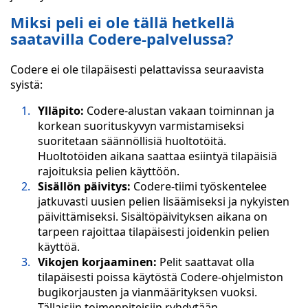
Miksi peli ei ole tällä hetkellä
saatavilla Codere-palvelussa?
Codere ei ole tilapäisesti pelattavissa seuraavista
syistä:
Ylläpito:
Codere-alustan vakaan toiminnan ja
korkean suorituskyvyn varmistamiseksi
suoritetaan säännöllisiä huoltotöitä.
Huoltotöiden aikana saattaa esiintyä tilapäisiä
rajoituksia pelien käyttöön.
Sisällön päivitys:
Codere-tiimi työskentelee
jatkuvasti uusien pelien lisäämiseksi ja nykyisten
päivittämiseksi. Sisältöpäivityksen aikana on
tarpeen rajoittaa tilapäisesti joidenkin pelien
käyttöä.
Vikojen korjaaminen:
Pelit saattavat olla
tilapäisesti poissa käytöstä Codere-ohjelmiston
bugikorjausten ja vianmäärityksen vuoksi.
Tällaisiin toimenpiteisiin ryhdytään