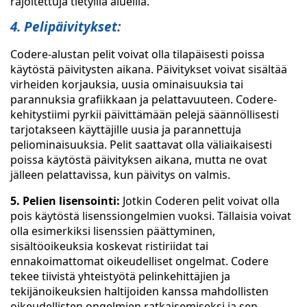
rajoitettuja tietyillä alueilla.
4. Pelipäivitykset:
Codere-alustan pelit voivat olla tilapäisesti poissa
käytöstä päivitysten aikana. Päivitykset voivat sisältää
virheiden korjauksia, uusia ominaisuuksia tai
parannuksia grafiikkaan ja pelattavuuteen. Codere-
kehitystiimi pyrkii päivittämään pelejä säännöllisesti
tarjotakseen käyttäjille uusia ja parannettuja
peliominaisuuksia. Pelit saattavat olla väliaikaisesti
poissa käytöstä päivityksen aikana, mutta ne ovat
jälleen pelattavissa, kun päivitys on valmis.
5. Pelien lisensointi:
Jotkin Coderen pelit voivat olla
pois käytöstä lisenssiongelmien vuoksi. Tällaisia voivat
olla esimerkiksi lisenssien päättyminen,
sisältöoikeuksia koskevat ristiriidat tai
ennakoimattomat oikeudelliset ongelmat. Codere
tekee tiivistä yhteistyötä pelinkehittäjien ja
tekijänoikeuksien haltijoiden kanssa mahdollisten
oikeudellisten ongelmien ratkaisemiseksi ja sen