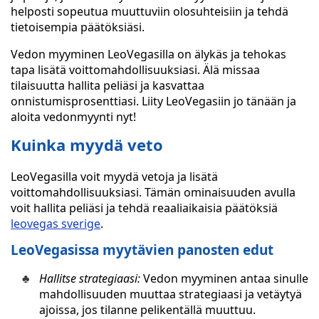
helposti sopeutua muuttuviin olosuhteisiin ja tehdä
tietoisempia päätöksiäsi.
Vedon myyminen LeoVegasilla on älykäs ja tehokas
tapa lisätä voittomahdollisuuksiasi. Älä missaa
tilaisuutta hallita peliäsi ja kasvattaa
onnistumisprosenttiasi. Liity LeoVegasiin jo tänään ja
aloita vedonmyynti nyt!
Kuinka myydä veto
LeoVegasilla voit myydä vetoja ja lisätä
voittomahdollisuuksiasi. Tämän ominaisuuden avulla
voit hallita peliäsi ja tehdä reaaliaikaisia päätöksiä
leovegas sverige
.
LeoVegasissa myytävien panosten edut
Hallitse strategiaasi:
Vedon myyminen antaa sinulle
mahdollisuuden muuttaa strategiaasi ja vetäytyä
ajoissa, jos tilanne pelikentällä muuttuu.