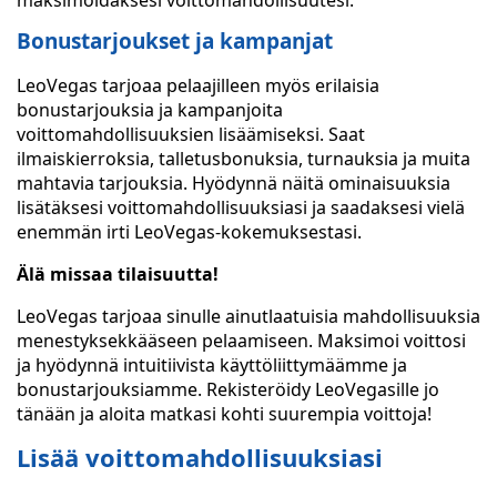
maksimoidaksesi voittomahdollisuutesi.
Bonustarjoukset ja kampanjat
LeoVegas tarjoaa pelaajilleen myös erilaisia
bonustarjouksia ja kampanjoita
voittomahdollisuuksien lisäämiseksi. Saat
ilmaiskierroksia, talletusbonuksia, turnauksia ja muita
mahtavia tarjouksia. Hyödynnä näitä ominaisuuksia
lisätäksesi voittomahdollisuuksiasi ja saadaksesi vielä
enemmän irti LeoVegas-kokemuksestasi.
Älä missaa tilaisuutta!
LeoVegas tarjoaa sinulle ainutlaatuisia mahdollisuuksia
menestyksekkääseen pelaamiseen. Maksimoi voittosi
ja hyödynnä intuitiivista käyttöliittymäämme ja
bonustarjouksiamme. Rekisteröidy LeoVegasille jo
tänään ja aloita matkasi kohti suurempia voittoja!
Lisää voittomahdollisuuksiasi