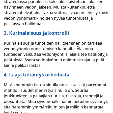
strategiassa panoksesi kaksinkertaistetaan jokaisen
hävinneen vedon jälkeen. Muista kuitenkin, että
strategiat eivät aina takaa voittoja, vaan ne edellyttävät
vedonlyöntimarkkinoiden hyvää tuntemusta ja
pelikassan hallintaa.
3. Kurinalaisuus ja kontrolli
Kurinalaisuus ja tunteiden hallitseminen on tärkeää
vedonlyönnin onnistumisen kannalta. Älä anna
tunteiden vaikuttaa vedonlyöntiisi äläkä tee hätiköityjä
päätöksiä. Aseta vedonlyönnin enimmäisrajat ja pidä
kiinni pelikassastasi.
4. Laaja tietämys urheilusta
Mitä enemmän tietoa sinulla on lajista, sitä paremmat
mahdollisuudet menestyä sinulla on. Seuraa
joukkueiden ja pelaajien uutisia, tilastoja, trendejä ja
olosuhteita. Mitä syvemmälle näihin tietoihin syvennyt,
sitä paremmin ymmärrät, miten ja milloin kannattaa
lyödä vetoa.