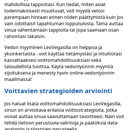
mahdollisia tappioitasi. Kun tiedät, miten asiat
todennäköisesti muuttuvat, voit myydä vetosi
parempaan hintaan ennen niiden päättymistä kuin jos
vain odottaisit tapahtuman lopputulosta. Tämä auttaa
sinua vähentämään tappioita tai jopa saamaan osan
rahoistasi takaisin.
Vedon myyminen LeoVegasilla on helppoa ja
yksinkertaista - voit käyttää tietämystäsi ja intuitiotasi
kasvattaaksesi voittomahdollisuuksiasi sekä
taloudellista tuottoa. Käytä vedonlyönnin myyntiä
sijoituksena ja menesty hyvin online-vedonlyönnin
maailmassa!
Voittavien strategioiden arviointi
Jos haluat lisätä voittomahdollisuuksiasi LeoVegasilla,
sinun on arvioitava erilaisia voittostrategioita, jotka
voivat auttaa sinua saavuttamaan tavoitteesi. Näin voit
tehdä tietoon perustuvia valintoja ja päätöksiä data-
analyysin ja tilastojen perusteella.