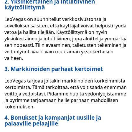
2. Yksinkertainen ja intuitiivinen
käyttöliittymä
LeoVegas on suunnitellut verkkosivustonsa ja
sovelluksensa siten, että käyttäjät voivat helposti lyödä
vetoa ja hallita tilejään. Käyttöliittymä on hyvin
yksinkertainen ja intuitiivinen, jopa aloittelija ymmärtää
sen nopeasti. Tilin avaaminen, talletusten tekeminen ja
vedonlyönti vaatii vain muutaman yksinkertaisen
vaiheen.
3. Markkinoiden parhaat kertoimet
LeoVegas tarjoaa joitakin markkinoiden korkeimmista
kertoimista. Tämä tarkoittaa, että voit saada enemmän
voittoja vedoistasi. Pidämme huolta vedonlyöjistämme
ja pyrimme tarjoamaan heille parhaan mahdollisen
kokemuksen.
4. Bonukset ja kampanjat uusille ja
palaaville pelaajille