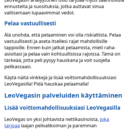
LeoVegasin analyyttinen osio tarjoaa myös säännöllisiä
ennusteita ja suosituksia, jotka auttavat sinua
valitsemaan lupaavimmat vedot.
Pelaa vastuullisesti
Älä unohda, että pelaaminen voi olla riskialtista. Pelaa
vastuullisesti ja aseta itsellesi rajat mahdollisille
tappioille. Ennen kuin jatkat pelaamista, mieti raha-
asioitasi ja pelaa vain kohtuullisissa rajoissa. Tämä on
tärkeää, jotta peli pysyy hauskana ja voit suojella
pelikassaasi.
Käytä näitä vinkkejä ja lisää voittomahdollisuuksiasi
LeoVegasilla! Pidä hauskaa pelaamalla!
LeoVegasin palveluiden käyttäminen
Lisää voittomahdollisuuksiasi LeoVegasilla
LeoVegas on yksi johtavista nettikasinoista,
joka
tarjoaa
laajan pelivalikoiman ja paremman