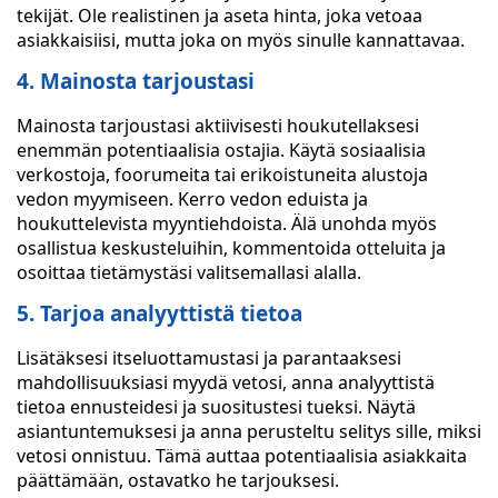
tekijät. Ole realistinen ja aseta hinta, joka vetoaa
asiakkaisiisi, mutta joka on myös sinulle kannattavaa.
4. Mainosta tarjoustasi
Mainosta tarjoustasi aktiivisesti houkutellaksesi
enemmän potentiaalisia ostajia. Käytä sosiaalisia
verkostoja, foorumeita tai erikoistuneita alustoja
vedon myymiseen. Kerro vedon eduista ja
houkuttelevista myyntiehdoista. Älä unohda myös
osallistua keskusteluihin, kommentoida otteluita ja
osoittaa tietämystäsi valitsemallasi alalla.
5. Tarjoa analyyttistä tietoa
Lisätäksesi itseluottamustasi ja parantaaksesi
mahdollisuuksiasi myydä vetosi, anna analyyttistä
tietoa ennusteidesi ja suositustesi tueksi. Näytä
asiantuntemuksesi ja anna perusteltu selitys sille, miksi
vetosi onnistuu. Tämä auttaa potentiaalisia asiakkaita
päättämään, ostavatko he tarjouksesi.