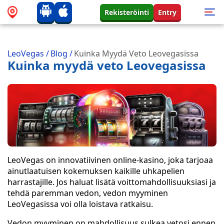
Rekisteröinti
Entry
LeoVegas
/
Blog
/
Kuinka Myydä Veto Leovegasissa
Kuinka myydä veto Leovegasissa
LeoVegas on innovatiivinen online-kasino, joka tarjoaa
ainutlaatuisen kokemuksen kaikille uhkapelien
harrastajille. Jos haluat lisätä voittomahdollisuuksiasi ja
tehdä paremman vedon, vedon myyminen
LeoVegasissa voi olla loistava ratkaisu.
Vedon myyminen on mahdollisuus sulkea vetosi ennen