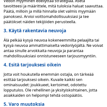
Vedon myyminen edellyttää strategiaa. Aseta
tavoitteesi ja määrittele, mitä tuloksia haluat saavuttaa.
Päätä, milloin ja millä hinnalla olet valmis myymään
panoksesi. Arvioi voittomahdollisuuksiasi ja tee
päätökset näiden tekijöiden perusteella.
3. Käytä rakentavia neuvoja
Älä pelkää kysyä neuvoa kokeneemmilta pelaajilta tai
kysyä neuvoa ammattimaiselta vedonlyöjältä. Ne voivat
antaa sinulle arvokkaita neuvoja ja parantaa
mahdollisuuksiasi onnistuneeseen tarjousmyyntiin.
4. Esitä tarjouksesi oikein
Jotta voit houkutella enemmän ostajia, on tärkeää
esittää tarjouksesi oikein. Kuvaile kaikki sen
ominaisuudet: joukkueet, kertoimet, odotettu
lopputulos. Ole rehellinen ja yksityiskohtainen, jotta
asiakkaiden on helpompi tehdä ostopäätös.
5. Varo muutoksia