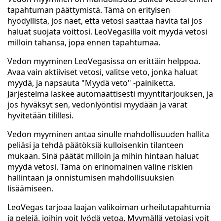
tapahtuman päättymistä. Tämä on erityisen
hyödyllistä, jos näet, että vetosi saattaa hävitä tai jos
haluat suojata voittosi. LeoVegasilla voit myydä vetosi
milloin tahansa, jopa ennen tapahtumaa.
Vedon myyminen LeoVegasissa on erittäin helppoa.
Avaa vain aktiiviset vetosi, valitse veto, jonka haluat
myydä, ja napsauta "Myydä veto" -painiketta.
Järjestelmä laskee automaattisesti myyntitarjouksen, ja
jos hyväksyt sen, vedonlyöntisi myydään ja varat
hyvitetään tilillesi.
Vedon myyminen antaa sinulle mahdollisuuden hallita
peliäsi ja tehdä päätöksiä kulloisenkin tilanteen
mukaan. Sinä päätät milloin ja mihin hintaan haluat
myydä vetosi. Tämä on erinomainen väline riskien
hallintaan ja onnistumisen mahdollisuuksien
lisäämiseen.
LeoVegas tarjoaa laajan valikoiman urheilutapahtumia
ja pelejä, joihin voit lyödä vetoa. Myymällä vetojasi voit