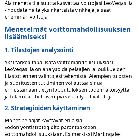
Älä menetä tilaisuutta kasvattaa voittojasi LeoVegasilla
- noudata näitä yksinkertaisia vinkkejä ja saat
enemmän voittoja!
Menetelmät voittomahdollisuuksien
lisäämiseksi
1. Tilastojen analysointi
Yksi tärkeä tapa lisätä voittomahdollisuuksiasi
LeoVegasilla on analysoida pelaajien ja joukkueiden
tilastot ennen valintojesi tekemistä. Aiempien tulosten
ja suoritusten tutkiminen voi auttaa sinua
ennustamaan tietyn lopputuloksen todennäköisyyttä
ja tekemään tietoisempia vedonlyöntivalintoja.
2. Strategioiden käyttäminen
Monet pelaajat käyttävät erilaisia
vedonlyöntistrategioita parantaakseen
voittomahdollisuuksiaan. Esimerkiksi Martingale-