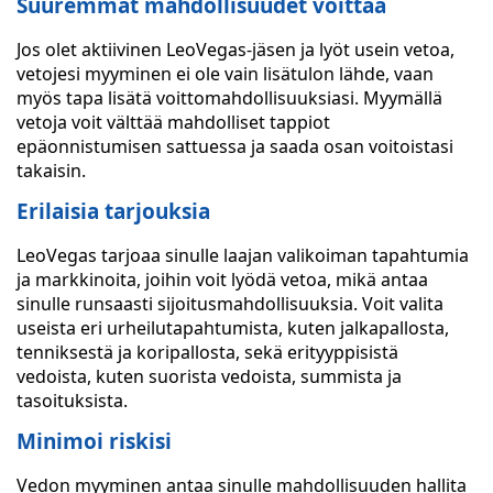
Suuremmat mahdollisuudet voittaa
Jos olet aktiivinen LeoVegas-jäsen ja lyöt usein vetoa,
vetojesi myyminen ei ole vain lisätulon lähde, vaan
myös tapa lisätä voittomahdollisuuksiasi. Myymällä
vetoja voit välttää mahdolliset tappiot
epäonnistumisen sattuessa ja saada osan voitoistasi
takaisin.
Erilaisia tarjouksia
LeoVegas tarjoaa sinulle laajan valikoiman tapahtumia
ja markkinoita, joihin voit lyödä vetoa, mikä antaa
sinulle runsaasti sijoitusmahdollisuuksia. Voit valita
useista eri urheilutapahtumista, kuten jalkapallosta,
tenniksestä ja koripallosta, sekä erityyppisistä
vedoista, kuten suorista vedoista, summista ja
tasoituksista.
Minimoi riskisi
Vedon myyminen antaa sinulle mahdollisuuden hallita