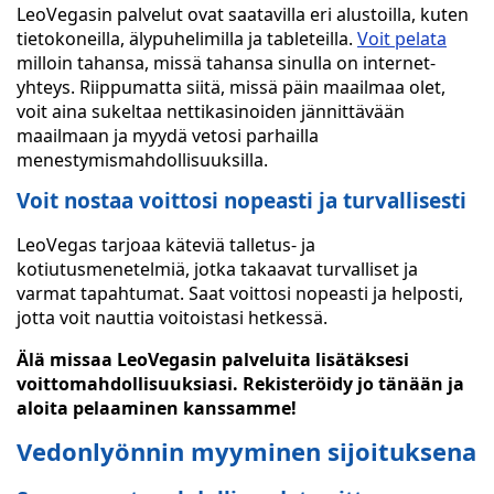
LeoVegasin palvelut ovat saatavilla eri alustoilla, kuten
tietokoneilla, älypuhelimilla ja tableteilla.
Voit pelata
milloin tahansa, missä tahansa sinulla on internet-
yhteys. Riippumatta siitä, missä päin maailmaa olet,
voit aina sukeltaa nettikasinoiden jännittävään
maailmaan ja myydä vetosi parhailla
menestymismahdollisuuksilla.
Voit nostaa voittosi nopeasti ja turvallisesti
LeoVegas tarjoaa käteviä talletus- ja
kotiutusmenetelmiä, jotka takaavat turvalliset ja
varmat tapahtumat. Saat voittosi nopeasti ja helposti,
jotta voit nauttia voitoistasi hetkessä.
Älä missaa LeoVegasin palveluita lisätäksesi
voittomahdollisuuksiasi. Rekisteröidy jo tänään ja
aloita pelaaminen kanssamme!
Vedonlyönnin myyminen sijoituksena