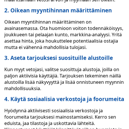
2. Oikean myyntihinnan määrittäminen
Oikean myyntihinnan määrittäminen on
avainasemassa. Ota huomioon voiton todennäköisyys,
joukkueen tai pelaajan kunto, markkina-analyysi. Yritä
asettaa hinta, joka houkuttelee potentiaalisia ostajia
mutta ei vähennä mahdollisia tulojasi.
3. Aseta tarjouksesi suosituille alustoille
Kun myyt vetojasi, valitse suosittuja alustoja, joilla on
paljon aktiivisia käyttäjiä. Tarjouksen tekeminen näillä
alustoilla lisää näkyvyyttä ja lisää onnistuneen myynnin
mahdollisuuksia.
4. Käytä sosiaalisia verkostoja ja foorumeita
Hyödynnä aktiivisesti sosiaalisia verkostoja ja
foorumeita tarjouksesi mainostamiseksi. Kerro sen
eduista, jaa tilastoja ja uskottavia lähteitä.