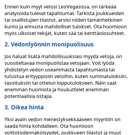
Ennen kuin myyt vetosi LeoVegasissa, on tärkeää
analysoida tulevat tapahtumat. Tarkista joukkueiden
tai osallistujien tilastot, arvioi niiden tämänhetkinen
kunto ja ennusta mahdolliset tulokset. Ota huomioon
myös ulkoiset tekijät, kuten sää tai kenttäolosuhteet.
2. Vedonlyönnin monipuolisuus
Jos haluat lisätä mahdollisuuksiasi myydä vetoja, on
suositeltavaa monipuolistaa vetojaan. Voit lyödä
yhdistetyn vedon useammasta tapahtumasta tai
tutustua erityyppisiin vetoihin, kuten summatuloksiin,
tasoituksiin tai ottelun lopputulokseen. Näin saat
enemmän huomiota ja houkuttelet enemmän
potentiaalisia ostajia.
3. Oikea hinta
Yksi avain vedon menestyksekkääseen myyntiin on
saada hinta kohdalleen. Ota huomioon
voittotodennäköisyydet, joukkueen tilastot ja muut