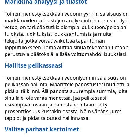
Markkina-analyysi ja tilastot
Toinen menestyksekkään vedonmyynnin salaisuus on
markkinoiden ja tilastojen analysointi. Ennen kuin lyöt
vetoa, on tärkeää tutkia aiempia joukkueen/pelaajan
tuloksia, luokituksia, loukkaantumisia ja muita
tekijöitä, jotka voivat vaikuttaa tapahtuman
lopputulokseen. Tämä auttaa sinua tekemään tietoon
perustuvia päätöksiä ja lisää voittomahdollisuuksiasi.
Hallitse pelikassaasi
Toinen menestyksekkään vedonlyönnin salaisuus on
pelikassan hallinta. Määrittele panostustesi budjetti ja
pidä siitä kiinni. Älä panosta suurempia summia, joita
sinulla ei ole varaa menettää. Jaa pelikassasi
useampaan osaan ja panosta enintään tietty
prosenttiosuus kustakin osasta. Näin vältät suuret
tappiot ja pidät taloutesi hallinnassa.
Valitse parhaat kertoimet