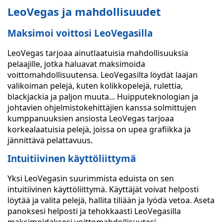
LeoVegas ja mahdollisuudet
Maksimoi voittosi LeoVegasilla
LeoVegas tarjoaa ainutlaatuisia mahdollisuuksia
pelaajille, jotka haluavat maksimoida
voittomahdollisuutensa. LeoVegasilta löydät laajan
valikoiman pelejä, kuten kolikkopelejä, rulettia,
blackjackia ja paljon muuta... Huipputeknologian ja
johtavien ohjelmistokehittäjien kanssa solmittujen
kumppanuuksien ansiosta LeoVegas tarjoaa
korkealaatuisia pelejä, joissa on upea grafiikka ja
jännittävä pelattavuus.
Intuitiivinen käyttöliittymä
Yksi LeoVegasin suurimmista eduista on sen
intuitiivinen käyttöliittymä. Käyttäjät voivat helposti
löytää ja valita pelejä, hallita tiliään ja lyödä vetoa. Aseta
panoksesi helposti ja tehokkaasti LeoVegasilla