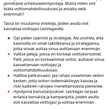
jännittäviä urheiluvedonlyöntejä. Mutta miten voit
lisätä voittomahdollisuuksiasi ja ansaita vielä
enemmän?
Tässä on muutamia vinkkejä, joiden avulla voit
kasvattaa voittojasi LeoVegasilla:
Opi pelien säännöt ja strategiat. Älä unohda, että
kasinoilla on omat taktiikkansa ja strategiansa,
jotka voivat auttaa sinua voittamaan enemmän.
Valitse pelejä, joissa on korkeat voittokertoimet.
Pelit, joissa on korkeammat voitot, auttavat sinua
kasvattamaan voittojasi ja
voittomahdollisuuksiasi.
Hallitse pelikassaasi. Jaa rahasi useamman vedon
kesken, jotta voiton todennäköisyys kasvaa ja
riski kaikkien rahojesi menettämisestä pienenee.
Hyödynnä bonustarjoukset. LeoVegas tarjoaa
erilaisia bonuksia ja kampanjoita, joiden avulla
voit kasvattaa voittojasi ja voittaa enemmän.