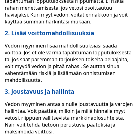
tapahtuman lopputuloksesta riippumatta. Ei riskiä
rahan menettämisestä, jos vetosi osoittautuu
häviäjäksi. Kun myyt vedon, voitat ennakkoon ja voit
käyttää summan harkintasi mukaan.
2. Lisää voittomahdollisuuksia
Vedon myyminen lisää mahdollisuuksiasi saada
voittoa. Jos et ole varma tapahtuman lopputuloksesta
tai jos saat paremman tarjouksen toiselta pelaajalta,
voit myydä vedon ja pitää rahasi. Se auttaa sinua
vähentämään riskiä ja lisäämään onnistumisen
mahdollisuutta.
3. Joustavuus ja hallinta
Vedon myyminen antaa sinulle joustavuutta ja varojen
hallintaa. Voit päättää, milloin ja millä hinnalla myyt
vetosi, riippuen vallitsevista markkinaolosuhteista.
Näin voit tehdä tietoon perustuvia päätöksiä ja
maksimoida voittosi.