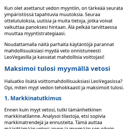
Kun olet asettanut vedon myyntiin, on tärkeää seurata
ympäristössä tapahtuvia muutoksia. Seuraa
ottelutuloksia, uutisia ja muita tietoja, jotka voivat
vaikuttaa panoksesi hintaan. Älä pelkää tarvittaessa
muuttaa myyntistrategiaasi.
Noudattamalla näitä parhaita käytäntöjä parannat
mahdollisuuksiasi myydä veto onnistuneesti
LeoVegasilla ja kasvatat mahdollisia voittojasi!
Maksimoi tulosi myymällä vetosi
Haluatko lisätä voittomahdollisuuksiasi LeoVegasissa?
Opi, miten myyt vedon tehokkaasti ja maksimoit tulosi.
1. Markkinatutkimus
Ennen kuin myyt vetosi, tutki tämänhetkinen
markkinatilanne. Analysoi tilastoja, etsi sopivia
markkinatrendejä ja ennusteita. Tämä auttaa
määrittämään vetosi arvon ja myymään sen oikein.