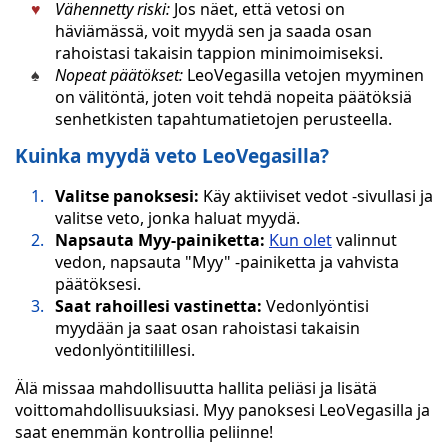
Vähennetty riski:
Jos näet, että vetosi on
häviämässä, voit myydä sen ja saada osan
rahoistasi takaisin tappion minimoimiseksi.
Nopeat päätökset:
LeoVegasilla vetojen myyminen
on välitöntä, joten voit tehdä nopeita päätöksiä
senhetkisten tapahtumatietojen perusteella.
Kuinka myydä veto LeoVegasilla?
Valitse panoksesi:
Käy aktiiviset vedot -sivullasi ja
valitse veto, jonka haluat myydä.
Napsauta Myy-painiketta:
Kun olet
valinnut
vedon, napsauta "Myy" -painiketta ja vahvista
päätöksesi.
Saat rahoillesi vastinetta:
Vedonlyöntisi
myydään ja saat osan rahoistasi takaisin
vedonlyöntitilillesi.
Älä missaa mahdollisuutta hallita peliäsi ja lisätä
voittomahdollisuuksiasi. Myy panoksesi LeoVegasilla ja
saat enemmän kontrollia peliinne!