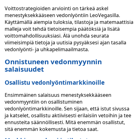
Voittostrategioiden arviointi on tärkeä askel
menestyksekkääseen vedonlyöntiin LeoVegasilla.
Käyttämällä aiempia tuloksia, tilastoja ja matemaattisia
malleja voit tehdä tietoisempia päätöksiä ja lisätä
voittomahdollisuuksiasi. Älä unohda seurata
viimeisimpiä tietoja ja uutisia pysyäksesi ajan tasalla
vedonlyönti- ja uhkapelimaailmasta.
Onnistuneen vedonmyynnin
salaisuudet
Osallistu vedonlyöntimarkkinoille
Ensimmäinen salaisuus menestyksekkääseen
vedonmyyntiin on osallistuminen
vedonlyöntimarkkinoille. Sen sijaan, että istut sivussa
ja katselet, osallistu aktiivisesti erilaisiin vetoihin ja tee
ennusteita säännöllisesti. Mitä enemmän osallistut,
sitä enemmän kokemusta ja tietoa saat.