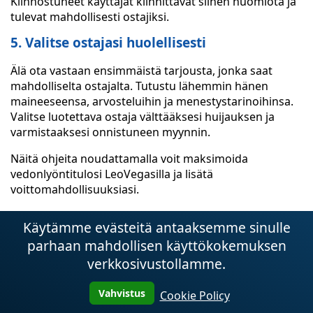
Kiinnostuneet käyttäjät kiinnittävät siihen huomiota ja
tulevat mahdollisesti ostajiksi.
5. Valitse ostajasi huolellisesti
Älä ota vastaan ensimmäistä tarjousta, jonka saat
mahdolliselta ostajalta. Tutustu lähemmin hänen
maineeseensa, arvosteluihin ja menestystarinoihinsa.
Valitse luotettava ostaja välttääksesi huijauksen ja
varmistaaksesi onnistuneen myynnin.
Näitä ohjeita noudattamalla voit maksimoida
vedonlyöntitulosi LeoVegasilla ja lisätä
voittomahdollisuuksiasi.
Henkilökohtaiset neuvot
Käytämme evästeitä antaaksemme sinulle
LeoVegasilta
parhaan mahdollisen käyttökokemuksen
verkkosivustollamme.
LeoVegas on johtava online-vedonvälittäjä, joka tarjoaa
laajan valikoiman urheiluvedonlyönti- ja kasinopelejä.
Vahvistus
Cookie Policy
Pyrimme tarjoamaan pelaajillemme parhaan
mahdollisen kokemuksen ja parhaat mahdollisuudet