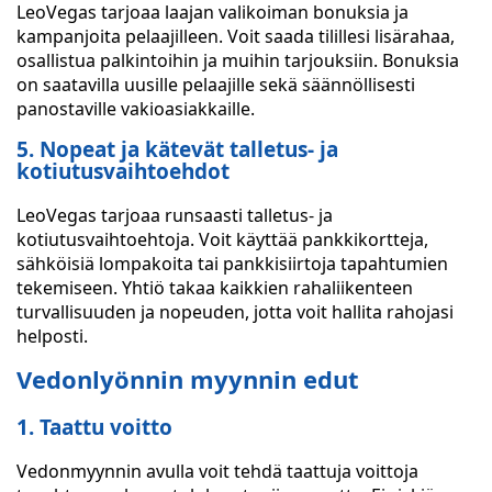
LeoVegas tarjoaa laajan valikoiman bonuksia ja
kampanjoita pelaajilleen. Voit saada tilillesi lisärahaa,
osallistua palkintoihin ja muihin tarjouksiin. Bonuksia
on saatavilla uusille pelaajille sekä säännöllisesti
panostaville vakioasiakkaille.
5. Nopeat ja kätevät talletus- ja
kotiutusvaihtoehdot
LeoVegas tarjoaa runsaasti talletus- ja
kotiutusvaihtoehtoja. Voit käyttää pankkikortteja,
sähköisiä lompakoita tai pankkisiirtoja tapahtumien
tekemiseen. Yhtiö takaa kaikkien rahaliikenteen
turvallisuuden ja nopeuden, jotta voit hallita rahojasi
helposti.
Vedonlyönnin myynnin edut
1. Taattu voitto
Vedonmyynnin avulla voit tehdä taattuja voittoja