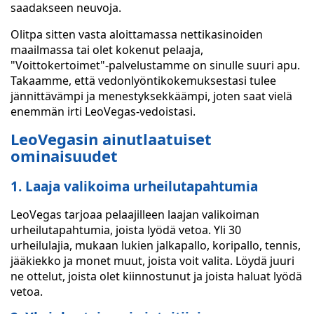
saadakseen neuvoja.
Olitpa sitten vasta aloittamassa nettikasinoiden
maailmassa tai olet kokenut pelaaja,
"Voittokertoimet"-palvelustamme on sinulle suuri apu.
Takaamme, että vedonlyöntikokemuksestasi tulee
jännittävämpi ja menestyksekkäämpi, joten saat vielä
enemmän irti LeoVegas-vedoistasi.
LeoVegasin ainutlaatuiset
ominaisuudet
1. Laaja valikoima urheilutapahtumia
LeoVegas tarjoaa pelaajilleen laajan valikoiman
urheilutapahtumia, joista lyödä vetoa. Yli 30
urheilulajia, mukaan lukien jalkapallo, koripallo, tennis,
jääkiekko ja monet muut, joista voit valita. Löydä juuri
ne ottelut, joista olet kiinnostunut ja joista haluat lyödä
vetoa.