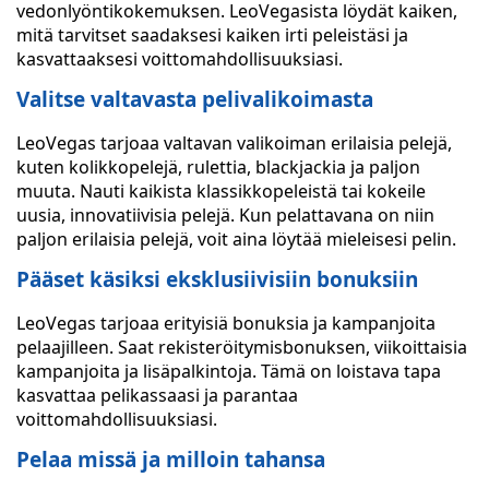
vedonlyöntikokemuksen. LeoVegasista löydät kaiken,
mitä tarvitset saadaksesi kaiken irti peleistäsi ja
kasvattaaksesi voittomahdollisuuksiasi.
Valitse valtavasta pelivalikoimasta
LeoVegas tarjoaa valtavan valikoiman erilaisia pelejä,
kuten kolikkopelejä, rulettia, blackjackia ja paljon
muuta. Nauti kaikista klassikkopeleistä tai kokeile
uusia, innovatiivisia pelejä. Kun pelattavana on niin
paljon erilaisia pelejä, voit aina löytää mieleisesi pelin.
Pääset käsiksi eksklusiivisiin bonuksiin
LeoVegas tarjoaa erityisiä bonuksia ja kampanjoita
pelaajilleen. Saat rekisteröitymisbonuksen, viikoittaisia
kampanjoita ja lisäpalkintoja. Tämä on loistava tapa
kasvattaa pelikassaasi ja parantaa
voittomahdollisuuksiasi.
Pelaa missä ja milloin tahansa