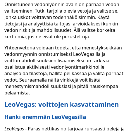
Onnistuneen vedonlyönnin avain on parhaan vedon
valitseminen. Tutki tarjolla olevia vetoja ja valitse se,
jonka uskot voittavan todennäköisimmin. Käytä
tietojasi ja analyyttisiä taitojasi arvioidaksesi kunkin
vedon riskit ja mahdollisuudet. Älä valitse korkeita
kertoimia, jos ne eivät ole perusteltuja.
Yhteenvetona voidaan todeta, että menestyksekkään
vedonmyynnin onnistumiseksi LeoVegasilla ja
voittomahdollisuuksien lisäämiseksi on tärkeää
osallistua aktiivisesti vedonlyöntimarkkinoille,
analysoida tilastoja, hallita pelikassaa ja valita parhaat
vedot. Seuraamalla näitä vinkkejä voit lisätä
menestymismahdollisuuksiasi ja pitää hauskempaa
pelaamista.
LeoVegas: voittojen kasvattaminen
Hanki enemmän LeoVegasilla
LeoVegas
- Paras nettikasino tarjoaa runsaasti pelejä ja