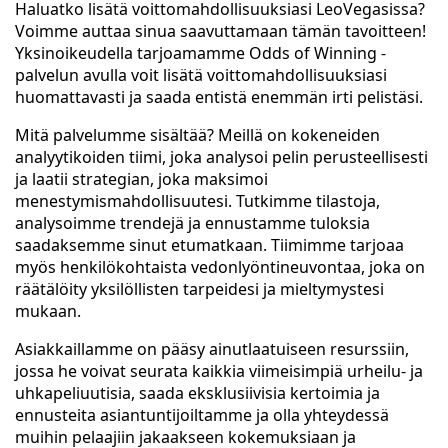
Haluatko lisätä voittomahdollisuuksiasi LeoVegasissa?
Voimme auttaa sinua saavuttamaan tämän tavoitteen!
Yksinoikeudella tarjoamamme Odds of Winning -
palvelun avulla voit lisätä voittomahdollisuuksiasi
huomattavasti ja saada entistä enemmän irti pelistäsi.
Mitä palvelumme sisältää? Meillä on kokeneiden
analyytikoiden tiimi, joka analysoi pelin perusteellisesti
ja laatii strategian, joka maksimoi
menestymismahdollisuutesi. Tutkimme tilastoja,
analysoimme trendejä ja ennustamme tuloksia
saadaksemme sinut etumatkaan. Tiimimme tarjoaa
myös henkilökohtaista vedonlyöntineuvontaa, joka on
räätälöity yksilöllisten tarpeidesi ja mieltymystesi
mukaan.
Asiakkaillamme on pääsy ainutlaatuiseen resurssiin,
jossa he voivat seurata kaikkia viimeisimpiä urheilu- ja
uhkapeliuutisia, saada eksklusiivisia kertoimia ja
ennusteita asiantuntijoiltamme ja olla yhteydessä
muihin pelaajiin jakaakseen kokemuksiaan ja