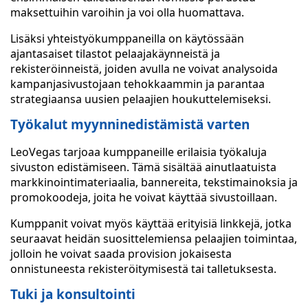
maksettuihin varoihin ja voi olla huomattava.
Lisäksi yhteistyökumppaneilla on käytössään
ajantasaiset tilastot pelaajakäynneistä ja
rekisteröinneistä, joiden avulla ne voivat analysoida
kampanjasivustojaan tehokkaammin ja parantaa
strategiaansa uusien pelaajien houkuttelemiseksi.
Työkalut myynninedistämistä varten
LeoVegas tarjoaa kumppaneille erilaisia työkaluja
sivuston edistämiseen. Tämä sisältää ainutlaatuista
markkinointimateriaalia, bannereita, tekstimainoksia ja
promokoodeja, joita he voivat käyttää sivustoillaan.
Kumppanit voivat myös käyttää erityisiä linkkejä, jotka
seuraavat heidän suosittelemiensa pelaajien toimintaa,
jolloin he voivat saada provision jokaisesta
onnistuneesta rekisteröitymisestä tai talletuksesta.
Tuki ja konsultointi