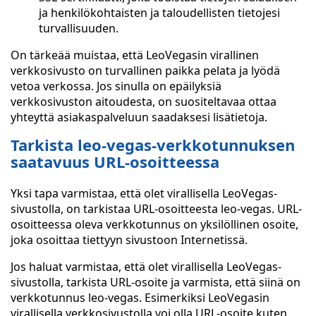
ja henkilökohtaisten ja taloudellisten tietojesi
turvallisuuden.
On tärkeää muistaa, että LeoVegasin virallinen
verkkosivusto on turvallinen paikka pelata ja lyödä
vetoa verkossa. Jos sinulla on epäilyksiä
verkkosivuston aitoudesta, on suositeltavaa ottaa
yhteyttä asiakaspalveluun saadaksesi lisätietoja.
Tarkista leo-vegas-verkkotunnuksen
saatavuus URL-osoitteessa
Yksi tapa varmistaa, että olet virallisella LeoVegas-
sivustolla, on tarkistaa URL-osoitteesta leo-vegas. URL-
osoitteessa oleva verkkotunnus on yksilöllinen osoite,
joka osoittaa tiettyyn sivustoon Internetissä.
Jos haluat varmistaa, että olet virallisella LeoVegas-
sivustolla, tarkista URL-osoite ja varmista, että siinä on
verkkotunnus leo-vegas. Esimerkiksi LeoVegasin
virallisella verkkosivustolla voi olla URL-osoite kuten