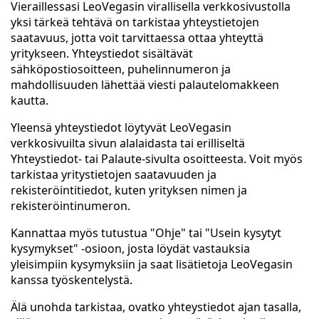
Vieraillessasi LeoVegasin virallisella verkkosivustolla
yksi tärkeä tehtävä on tarkistaa yhteystietojen
saatavuus, jotta voit tarvittaessa ottaa yhteyttä
yritykseen. Yhteystiedot sisältävät
sähköpostiosoitteen, puhelinnumeron ja
mahdollisuuden lähettää viesti palautelomakkeen
kautta.
Yleensä yhteystiedot löytyvät LeoVegasin
verkkosivuilta sivun alalaidasta tai erilliseltä
Yhteystiedot- tai Palaute-sivulta osoitteesta. Voit myös
tarkistaa yritystietojen saatavuuden ja
rekisteröintitiedot, kuten yrityksen nimen ja
rekisteröintinumeron.
Kannattaa myös tutustua "Ohje" tai "Usein kysytyt
kysymykset" -osioon, josta löydät vastauksia
yleisimpiin kysymyksiin ja saat lisätietoja LeoVegasin
kanssa työskentelystä.
Älä unohda tarkistaa, ovatko yhteystiedot ajan tasalla,