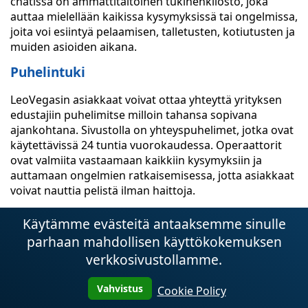
chatissa on ammattitaitoinen tukihenkilöstö, joka
auttaa mielellään kaikissa kysymyksissä tai ongelmissa,
joita voi esiintyä pelaamisen, talletusten, kotiutusten ja
muiden asioiden aikana.
Puhelintuki
LeoVegasin asiakkaat voivat ottaa yhteyttä yrityksen
edustajiin puhelimitse milloin tahansa sopivana
ajankohtana. Sivustolla on yhteyspuhelimet, jotka ovat
käytettävissä 24 tuntia vuorokaudessa. Operaattorit
ovat valmiita vastaamaan kaikkiin kysymyksiin ja
auttamaan ongelmien ratkaisemisessa, jotta asiakkaat
voivat nauttia pelistä ilman haittoja.
Sähköposti
Käytämme evästeitä antaaksemme sinulle
parhaan mahdollisen käyttökokemuksen
Asiakkaat voivat ottaa yhteyttä LeoVegas-tukeen
verkkosivustollamme.
sähköpostitse. Yhteydenottosähköpostiosoitteet eri
kysymysten osalta ovat saatavilla verkkosivustolla.
Tukitiimi vastaa kaikkiin sähköposteihin ajoissa ja
Vahvistus
Cookie Policy
pyrkii ratkaisemaan kaikki ongelmat mahdollisimman