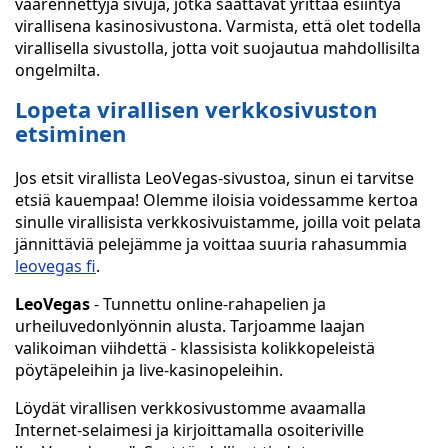
väärennettyjä sivuja, jotka saattavat yrittää esiintyä
virallisena kasinosivustona. Varmista, että olet todella
virallisella sivustolla, jotta voit suojautua mahdollisilta
ongelmilta.
Lopeta virallisen verkkosivuston
etsiminen
Jos etsit virallista LeoVegas-sivustoa, sinun ei tarvitse
etsiä kauempaa! Olemme iloisia voidessamme kertoa
sinulle virallisista verkkosivuistamme, joilla voit pelata
jännittäviä pelejämme ja voittaa suuria rahasummia
leovegas fi
.
LeoVegas
- Tunnettu online-rahapelien ja
urheiluvedonlyönnin alusta. Tarjoamme laajan
valikoiman viihdettä - klassisista kolikkopeleistä
pöytäpeleihin ja live-kasinopeleihin.
Löydät virallisen verkkosivustomme avaamalla
Internet-selaimesi ja kirjoittamalla osoiteriville