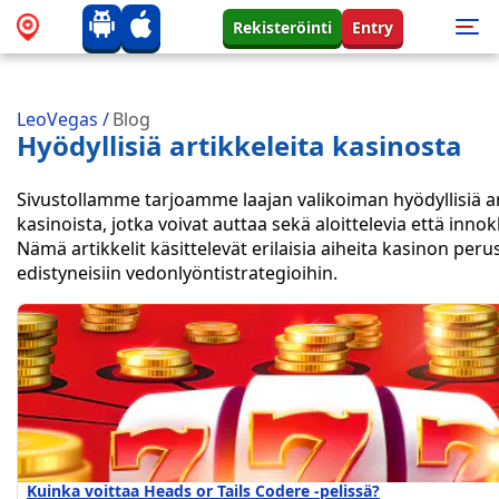
Rekisteröinti
Entry
LeoVegas
/
Blog
Hyödyllisiä artikkeleita kasinosta
Sivustollamme tarjoamme laajan valikoiman hyödyllisiä ar
kasinoista, jotka voivat auttaa sekä aloittelevia että innok
Nämä artikkelit käsittelevät erilaisia aiheita kasinon per
edistyneisiin vedonlyöntistrategioihin.
Kuinka voittaa Heads or Tails Codere -pelissä?