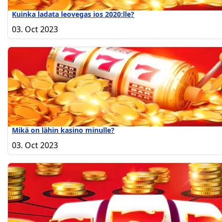
Kuinka ladata leovegas ios 2020:lle?
03. Oct 2023
Mikä on lähin kasino minulle?
03. Oct 2023