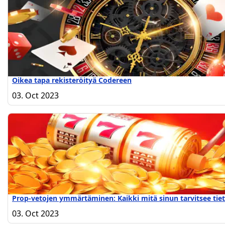
Oikea tapa rekisteröityä Codereen
03. Oct 2023
Prop-vetojen ymmärtäminen: Kaikki mitä sinun tarvitsee tie
03. Oct 2023