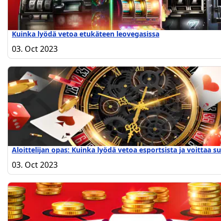
Kuinka lyödä vetoa etukäteen leovegasissa
03. Oct 2023
Aloittelijan opas: Kuinka lyödä vetoa esportsista ja voittaa 
03. Oct 2023