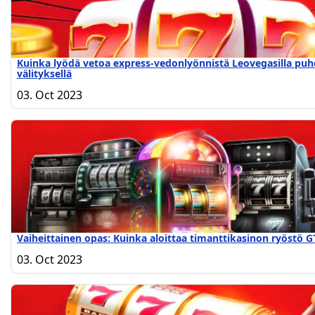
Kuinka lyödä vetoa express-vedonlyönnistä Leovegasilla pu
välityksellä
03. Oct 2023
Vaiheittainen opas: Kuinka aloittaa timanttikasinon ryöstö 
03. Oct 2023