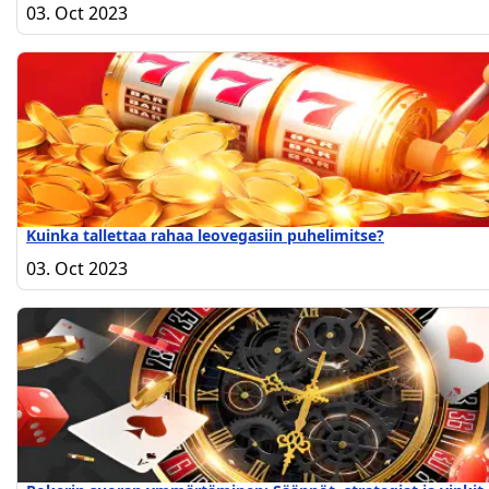
03. Oct 2023
Kuinka tallettaa rahaa leovegasiin puhelimitse?
03. Oct 2023