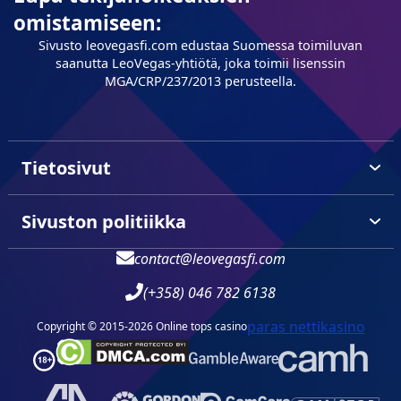
omistamiseen:
Sivusto leovegasfi.com edustaa Suomessa toimiluvan
saanutta LeoVegas-yhtiötä, joka toimii lisenssin
MGA/CRP/237/2013 perusteella.
Tietosivut
Sivuston politiikka
contact@leovegasfi.com
(+358) 046 782 6138
paras nettikasino
Copyright © 2015-2026 Online tops casino