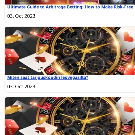
Ultimate Guide to Arbitrage Betting: How to Make Risk-Free 
03. Oct 2023
Miten saat tarjouskoodin leovegasilta?
03. Oct 2023