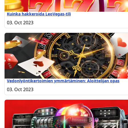
Kuinka hakkeroida LeoVegas-tili
03. Oct 2023
Vedonlyöntikertoimien ymmärtäminen: Aloittelijan opas
03. Oct 2023