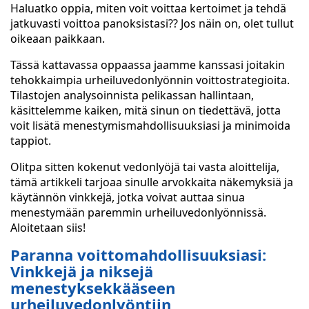
Haluatko oppia, miten voit voittaa kertoimet ja tehdä
jatkuvasti voittoa panoksistasi?? Jos näin on, olet tullut
oikeaan paikkaan.
Tässä kattavassa oppaassa jaamme kanssasi joitakin
tehokkaimpia urheiluvedonlyönnin voittostrategioita.
Tilastojen analysoinnista pelikassan hallintaan,
käsittelemme kaiken, mitä sinun on tiedettävä, jotta
voit lisätä menestymismahdollisuuksiasi ja minimoida
tappiot.
Olitpa sitten kokenut vedonlyöjä tai vasta aloittelija,
tämä artikkeli tarjoaa sinulle arvokkaita näkemyksiä ja
käytännön vinkkejä, jotka voivat auttaa sinua
menestymään paremmin urheiluvedonlyönnissä.
Aloitetaan siis!
Paranna voittomahdollisuuksiasi:
Vinkkejä ja niksejä
menestyksekkääseen
urheiluvedonlyöntiin