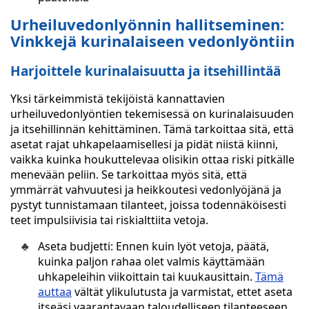
Urheiluvedonlyönnin hallitseminen:
Vinkkejä kurinalaiseen vedonlyöntiin
Harjoittele kurinalaisuutta ja itsehillintää
Yksi tärkeimmistä tekijöistä kannattavien
urheiluvedonlyöntien tekemisessä on kurinalaisuuden
ja itsehillinnän kehittäminen. Tämä tarkoittaa sitä, että
asetat rajat uhkapelaamisellesi ja pidät niistä kiinni,
vaikka kuinka houkuttelevaa olisikin ottaa riski pitkälle
menevään peliin. Se tarkoittaa myös sitä, että
ymmärrät vahvuutesi ja heikkoutesi vedonlyöjänä ja
pystyt tunnistamaan tilanteet, joissa todennäköisesti
teet impulsiivisia tai riskialttiita vetoja.
Aseta budjetti: Ennen kuin lyöt vetoja, päätä,
kuinka paljon rahaa olet valmis käyttämään
uhkapeleihin viikoittain tai kuukausittain.
Tämä
auttaa
vältät ylikulutusta ja varmistat, ettet aseta
itseäsi vaarantavaan taloudelliseen tilanteeseen.