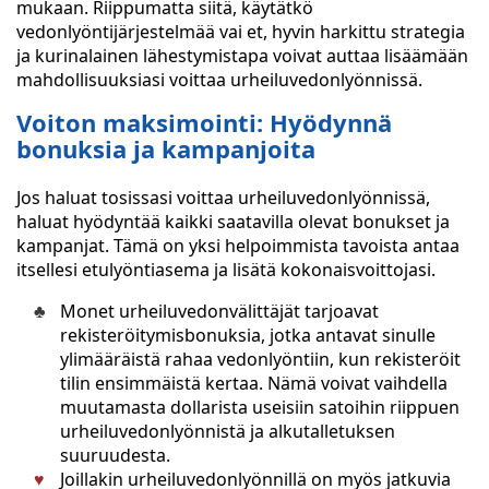
mukaan. Riippumatta siitä, käytätkö
vedonlyöntijärjestelmää vai et, hyvin harkittu strategia
ja kurinalainen lähestymistapa voivat auttaa lisäämään
mahdollisuuksiasi voittaa urheiluvedonlyönnissä.
Voiton maksimointi: Hyödynnä
bonuksia ja kampanjoita
Jos haluat tosissasi voittaa urheiluvedonlyönnissä,
haluat hyödyntää kaikki saatavilla olevat bonukset ja
kampanjat. Tämä on yksi helpoimmista tavoista antaa
itsellesi etulyöntiasema ja lisätä kokonaisvoittojasi.
Monet urheiluvedonvälittäjät tarjoavat
rekisteröitymisbonuksia, jotka antavat sinulle
ylimääräistä rahaa vedonlyöntiin, kun rekisteröit
tilin ensimmäistä kertaa. Nämä voivat vaihdella
muutamasta dollarista useisiin satoihin riippuen
urheiluvedonlyönnistä ja alkutalletuksen
suuruudesta.
Joillakin urheiluvedonlyönnillä on myös jatkuvia