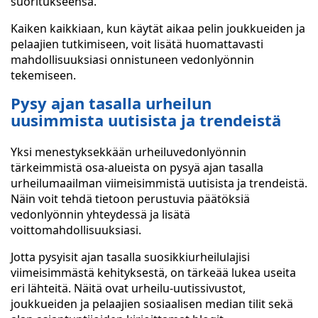
suoritukseensa.
Kaiken kaikkiaan, kun käytät aikaa pelin joukkueiden ja
pelaajien tutkimiseen, voit lisätä huomattavasti
mahdollisuuksiasi onnistuneen vedonlyönnin
tekemiseen.
Pysy ajan tasalla urheilun
uusimmista uutisista ja trendeistä
Yksi menestyksekkään urheiluvedonlyönnin
tärkeimmistä osa-alueista on pysyä ajan tasalla
urheilumaailman viimeisimmistä uutisista ja trendeistä.
Näin voit tehdä tietoon perustuvia päätöksiä
vedonlyönnin yhteydessä ja lisätä
voittomahdollisuuksiasi.
Jotta pysyisit ajan tasalla suosikkiurheilulajisi
viimeisimmästä kehityksestä, on tärkeää lukea useita
eri lähteitä. Näitä ovat urheilu-uutissivustot,
joukkueiden ja pelaajien sosiaalisen median tilit sekä