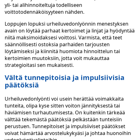
yli- tai alihinnoiteltuja todelliseen
voittotodennäköisyyteen nähden.
Loppujen lopuksi urheiluvedonlyönnin menestyksen
avain on löytää parhaat kertoimet ja linjat ja hyödyntää
niitä maksimoidaksesi voittosi. Varmista, että teet
säännöllisesti ostoksia parhaiden tarjousten
löytämiseksi ja kiinnitä huomiota hinnoittelun tai
kertoimien muutoksiin, jotta voit mukauttaa
strategioitasi sen mukaisesti.
Vältä tunnepitoisia ja impulsiivisia
päätöksiä
Urheiluvedonlyönti voi usein herättää voimakkaita
tunteita, olipa kyse sitten voiton jännityksestä tai
häviämisen turhautumisesta. On kuitenkin tärkeää
välttää tekemästä päätöksiä pelkästään tunteisiin
perustuen. Tunnepitoiset ja impulsiiviset päätökset
voivat hämärtää arvostelukykyäsi ja johtaa huonoihin