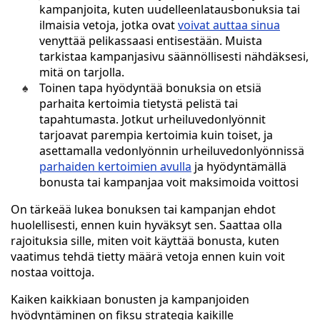
kampanjoita, kuten uudelleenlatausbonuksia tai
ilmaisia vetoja, jotka ovat
voivat auttaa sinua
venyttää pelikassaasi entisestään. Muista
tarkistaa kampanjasivu säännöllisesti nähdäksesi,
mitä on tarjolla.
Toinen tapa hyödyntää bonuksia on etsiä
parhaita kertoimia tietystä pelistä tai
tapahtumasta. Jotkut urheiluvedonlyönnit
tarjoavat parempia kertoimia kuin toiset, ja
asettamalla vedonlyönnin urheiluvedonlyönnissä
parhaiden kertoimien avulla
ja hyödyntämällä
bonusta tai kampanjaa voit maksimoida voittosi
On tärkeää lukea bonuksen tai kampanjan ehdot
huolellisesti, ennen kuin hyväksyt sen. Saattaa olla
rajoituksia sille, miten voit käyttää bonusta, kuten
vaatimus tehdä tietty määrä vetoja ennen kuin voit
nostaa voittoja.
Kaiken kaikkiaan bonusten ja kampanjoiden
hyödyntäminen on fiksu strategia kaikille