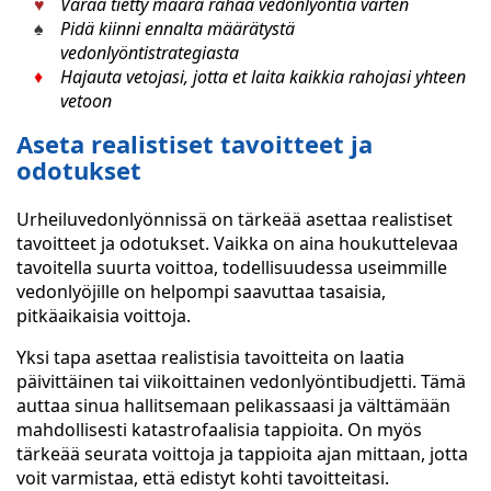
Varaa tietty määrä rahaa vedonlyöntiä varten
Pidä kiinni ennalta määrätystä
vedonlyöntistrategiasta
Hajauta vetojasi, jotta et laita kaikkia rahojasi yhteen
vetoon
Aseta realistiset tavoitteet ja
odotukset
Urheiluvedonlyönnissä on tärkeää asettaa realistiset
tavoitteet ja odotukset. Vaikka on aina houkuttelevaa
tavoitella suurta voittoa, todellisuudessa useimmille
vedonlyöjille on helpompi saavuttaa tasaisia,
pitkäaikaisia voittoja.
Yksi tapa asettaa realistisia tavoitteita on laatia
päivittäinen tai viikoittainen vedonlyöntibudjetti. Tämä
auttaa sinua hallitsemaan pelikassaasi ja välttämään
mahdollisesti katastrofaalisia tappioita. On myös
tärkeää seurata voittoja ja tappioita ajan mittaan, jotta
voit varmistaa, että edistyt kohti tavoitteitasi.