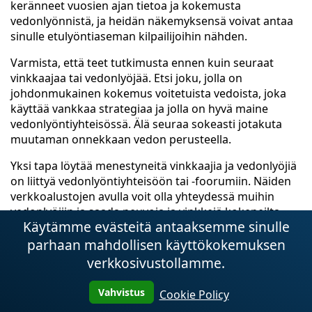
keränneet vuosien ajan tietoa ja kokemusta
vedonlyönnistä, ja heidän näkemyksensä voivat antaa
sinulle etulyöntiaseman kilpailijoihin nähden.
Varmista, että teet tutkimusta ennen kuin seuraat
vinkkaajaa tai vedonlyöjää. Etsi joku, jolla on
johdonmukainen kokemus voitetuista vedoista, joka
käyttää vankkaa strategiaa ja jolla on hyvä maine
vedonlyöntiyhteisössä. Älä seuraa sokeasti jotakuta
muutaman onnekkaan vedon perusteella.
Yksi tapa löytää menestyneitä vinkkaajia ja vedonlyöjiä
on liittyä vedonlyöntiyhteisöön tai -foorumiin. Näiden
verkkoalustojen avulla voit olla yhteydessä muihin
vedonlyöjiin ja saada neuvoja ja vinkkejä kokeneilta
Käytämme evästeitä antaaksemme sinulle
pelaajilta. Voit myös kysyä suosituksia ja lukea
arvosteluja eri vinkkaajista ennen kuin päätät seurata
parhaan mahdollisen käyttökokemuksen
heitä.
verkkosivustollamme.
Vinkki:
Ole varovainen huijareiden kanssa, jotka
Vahvistus
Cookie Policy
väittävät, että heillä on sisäpiiritietoa tai taattuja