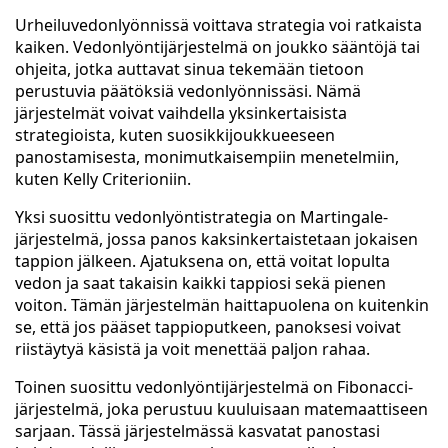
Urheiluvedonlyönnissä voittava strategia voi ratkaista
kaiken. Vedonlyöntijärjestelmä on joukko sääntöjä tai
ohjeita, jotka auttavat sinua tekemään tietoon
perustuvia päätöksiä vedonlyönnissäsi. Nämä
järjestelmät voivat vaihdella yksinkertaisista
strategioista, kuten suosikkijoukkueeseen
panostamisesta, monimutkaisempiin menetelmiin,
kuten Kelly Criterioniin.
Yksi suosittu vedonlyöntistrategia on Martingale-
järjestelmä, jossa panos kaksinkertaistetaan jokaisen
tappion jälkeen. Ajatuksena on, että voitat lopulta
vedon ja saat takaisin kaikki tappiosi sekä pienen
voiton. Tämän järjestelmän haittapuolena on kuitenkin
se, että jos pääset tappioputkeen, panoksesi voivat
riistäytyä käsistä ja voit menettää paljon rahaa.
Toinen suosittu vedonlyöntijärjestelmä on Fibonacci-
järjestelmä, joka perustuu kuuluisaan matemaattiseen
sarjaan. Tässä järjestelmässä kasvatat panostasi