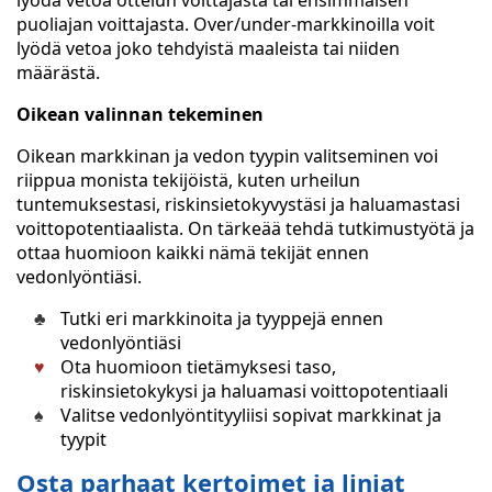
lyödä vetoa ottelun voittajasta tai ensimmäisen
puoliajan voittajasta. Over/under-markkinoilla voit
lyödä vetoa joko tehdyistä maaleista tai niiden
määrästä.
Oikean valinnan tekeminen
Oikean markkinan ja vedon tyypin valitseminen voi
riippua monista tekijöistä, kuten urheilun
tuntemuksestasi, riskinsietokyvystäsi ja haluamastasi
voittopotentiaalista. On tärkeää tehdä tutkimustyötä ja
ottaa huomioon kaikki nämä tekijät ennen
vedonlyöntiäsi.
Tutki eri markkinoita ja tyyppejä ennen
vedonlyöntiäsi
Ota huomioon tietämyksesi taso,
riskinsietokykysi ja haluamasi voittopotentiaali
Valitse vedonlyöntityyliisi sopivat markkinat ja
tyypit
Osta parhaat kertoimet ja linjat