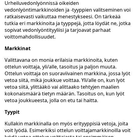
Urheiluvedonlyönnissä oikeiden
vedonlyöntimarkkinoiden ja -tyyppien valitseminen voi
ratkaisevasti vaikuttaa menestykseesi. On tärkeää
tutkia eri markkinoita ja tyyppejä, jotta löydät ne, jotka
sopivat vedonlyöntityyliisi ja tarjoavat parhaat
voittomahdollisuudet.
Markkinat
Valittavana on monia erilaisia markkinoita, kuten
ottelun voittaja, yli/alle, tasoitus ja paljon muuta.
Ottelun voittaja on suoraviivainen markkina, jossa lyöt
vetoa siitä, mikä joukkue voittaa. Yli/alle on, kun lyöt
vetoa siitä, ylittääkö vai alittaako tehtyjen maalien
kokonaismäärä tietyn määrän. Tasoitus on, kun lyöt
vetoa joukkueesta, jolla on etu tai haitta.
Tyypit
Kullakin markkinalla on myös erityyppisiä vetoja, joita
voit lyödä. Esimerkiksi ottelun voittajamarkkinoilla voit