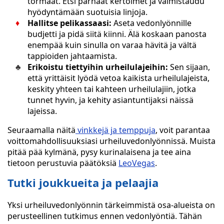
törmäät. Etsi parhaat kertoimet ja valmistaudu
hyödyntämään suotuisia linjoja.
Hallitse pelikassaasi:
Aseta vedonlyönnille
budjetti ja pidä siitä kiinni. Älä koskaan panosta
enempää kuin sinulla on varaa hävitä ja vältä
tappioiden jahtaamista.
Erikoistu tiettyihin urheilulajeihin:
Sen sijaan,
että yrittäisit lyödä vetoa kaikista urheilulajeista,
keskity yhteen tai kahteen urheilulajiin, jotka
tunnet hyvin, ja kehity asiantuntijaksi näissä
lajeissa.
Seuraamalla näitä
vinkkejä ja temppuja
, voit parantaa
voittomahdollisuuksiasi urheiluvedonlyönnissä. Muista
pitää pää kylmänä, pysy kurinalaisena ja tee aina
tietoon perustuvia päätöksiä
LeoVegas
.
Tutki joukkueita ja pelaajia
Yksi urheiluvedonlyönnin tärkeimmistä osa-alueista on
perusteellinen tutkimus ennen vedonlyöntiä. Tähän