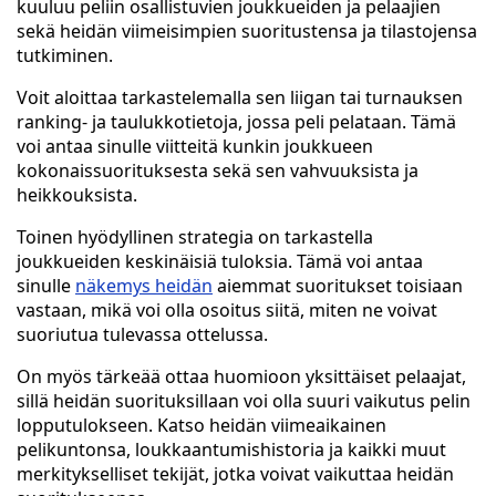
kuuluu peliin osallistuvien joukkueiden ja pelaajien
sekä heidän viimeisimpien suoritustensa ja tilastojensa
tutkiminen.
Voit aloittaa tarkastelemalla sen liigan tai turnauksen
ranking- ja taulukkotietoja, jossa peli pelataan. Tämä
voi antaa sinulle viitteitä kunkin joukkueen
kokonaissuorituksesta sekä sen vahvuuksista ja
heikkouksista.
Toinen hyödyllinen strategia on tarkastella
joukkueiden keskinäisiä tuloksia. Tämä voi antaa
sinulle
näkemys heidän
aiemmat suoritukset toisiaan
vastaan, mikä voi olla osoitus siitä, miten ne voivat
suoriutua tulevassa ottelussa.
On myös tärkeää ottaa huomioon yksittäiset pelaajat,
sillä heidän suorituksillaan voi olla suuri vaikutus pelin
lopputulokseen. Katso heidän viimeaikainen
pelikuntonsa, loukkaantumishistoria ja kaikki muut
merkitykselliset tekijät, jotka voivat vaikuttaa heidän