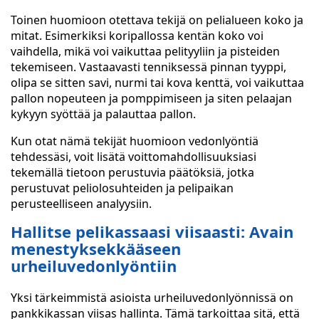
Toinen huomioon otettava tekijä on pelialueen koko ja
mitat. Esimerkiksi koripallossa kentän koko voi
vaihdella, mikä voi vaikuttaa pelityyliin ja pisteiden
tekemiseen. Vastaavasti tenniksessä pinnan tyyppi,
olipa se sitten savi, nurmi tai kova kenttä, voi vaikuttaa
pallon nopeuteen ja pomppimiseen ja siten pelaajan
kykyyn syöttää ja palauttaa pallon.
Kun otat nämä tekijät huomioon vedonlyöntiä
tehdessäsi, voit lisätä voittomahdollisuuksiasi
tekemällä tietoon perustuvia päätöksiä, jotka
perustuvat peliolosuhteiden ja pelipaikan
perusteelliseen analyysiin.
Hallitse pelikassaasi viisaasti: Avain
menestyksekkääseen
urheiluvedonlyöntiin
Yksi tärkeimmistä asioista urheiluvedonlyönnissä on
pankkikassan viisas hallinta. Tämä tarkoittaa sitä, että