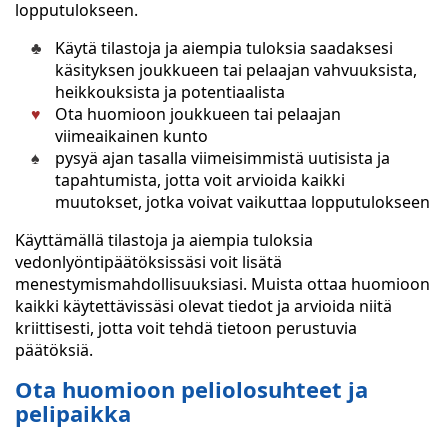
lopputulokseen.
Käytä tilastoja ja aiempia tuloksia saadaksesi
käsityksen joukkueen tai pelaajan vahvuuksista,
heikkouksista ja potentiaalista
Ota huomioon joukkueen tai pelaajan
viimeaikainen kunto
pysyä ajan tasalla viimeisimmistä uutisista ja
tapahtumista, jotta voit arvioida kaikki
muutokset, jotka voivat vaikuttaa lopputulokseen
Käyttämällä tilastoja ja aiempia tuloksia
vedonlyöntipäätöksissäsi voit lisätä
menestymismahdollisuuksiasi. Muista ottaa huomioon
kaikki käytettävissäsi olevat tiedot ja arvioida niitä
kriittisesti, jotta voit tehdä tietoon perustuvia
päätöksiä.
Ota huomioon peliolosuhteet ja
pelipaikka