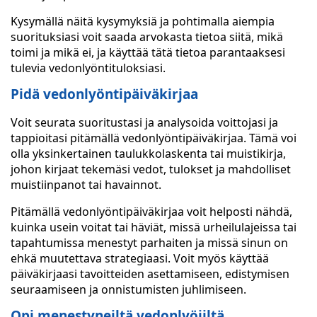
Kysymällä näitä kysymyksiä ja pohtimalla aiempia
suorituksiasi voit saada arvokasta tietoa siitä, mikä
toimi ja mikä ei, ja käyttää tätä tietoa parantaaksesi
tulevia vedonlyöntituloksiasi.
Pidä vedonlyöntipäiväkirjaa
Voit seurata suoritustasi ja analysoida voittojasi ja
tappioitasi pitämällä vedonlyöntipäiväkirjaa. Tämä voi
olla yksinkertainen taulukkolaskenta tai muistikirja,
johon kirjaat tekemäsi vedot, tulokset ja mahdolliset
muistiinpanot tai havainnot.
Pitämällä vedonlyöntipäiväkirjaa voit helposti nähdä,
kuinka usein voitat tai häviät, missä urheilulajeissa tai
tapahtumissa menestyt parhaiten ja missä sinun on
ehkä muutettava strategiaasi. Voit myös käyttää
päiväkirjaasi tavoitteiden asettamiseen, edistymisen
seuraamiseen ja onnistumisten juhlimiseen.
Opi menestyneiltä vedonlyöjiltä