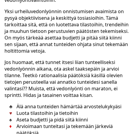
vedonlyöntivalintoihin.
Yksi urheiluvedonlyönnin onnistumisen avaimista on
pysyä objektiivisena ja keskittyä tosiasioihin. Tämä
tarkoittaa sitä, että on luotettava tilastoihin, trendeihin
ja muuhun tietoon perustuvien päätösten tekemiseksi.
On myös tärkeää asettaa budjetti ja pitää siitä kiinni
sen sijaan, että annat tunteiden ohjata sinut tekemään
holtittomia vetoja.
Jos huomaat, että tunnet itsesi liian tunteelliseksi
vedonlyönnin aikana, ota askel taaksepäin ja arvioi
tilanne. Teetkö rationaalisia päätöksiä käsillä olevien
tietojen perusteella vai annatko tunteidesi sanella
valintasi?? Muista, että vedonlyönti on maraton, ei
sprintti. Hidas ja tasainen voittaa kisan.
Älä anna tunteiden hämärtää arvostelukykyäsi
Luota tilastoihin ja tietoihin
Aseta budjetti ja pidä siitä kiinni
Arvioimaan tunteitasi ja tekemään järkeviä
päätöksiä