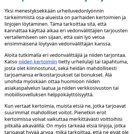
Yksi menestyksekkään urheiluvedonlyönnin
tärkeimmistä osa-alueista on parhaiden kertoimien ja
linjojen löytäminen. Tämä tarkoittaa sitä, että
kannattaa käyttää aikaa eri vedonvälittäjien tarjousten
vertailemiseen sen sijaan, että vain lyö vetoa
ensimmäisenä löytyvän vedonvälittäjän kanssa.
Aloita tutkimalla eri vedonvälittäjiä ja niiden tarjontaa.
Katso
niiden kertoimiin
tietty urheilulaji tai tapahtuma,
josta olet kiinnostunut, sekä heidän mahdollisesti
tarjoamansa erikoistarjoukset tai bonukset. Älä
unohda myöskään ottaa huomioon niiden
asiakaspalvelun laatua ja niiden verkkosivuston tai
mobiilisovelluksen helppokäyttöisyyttä.
Kun vertaat kertoimia, muista etsiä ne, jotka tarjoavat
suurimmat mahdolliset voitot. Pienetkin erot
kertoimissa voivat vaikuttaa merkittävästi voittoihisi
pitkällä aikavälillä. On myös tärkeää etsiä linjoja, jotka
tarjoavat hyvää arvoa, mikä tarkoittaa, että ne eivät ole