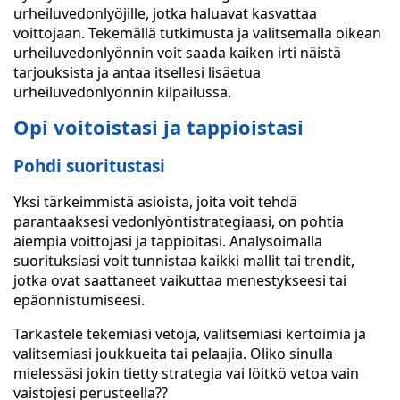
urheiluvedonlyöjille, jotka haluavat kasvattaa
voittojaan. Tekemällä tutkimusta ja valitsemalla oikean
urheiluvedonlyönnin voit saada kaiken irti näistä
tarjouksista ja antaa itsellesi lisäetua
urheiluvedonlyönnin kilpailussa.
Opi voitoistasi ja tappioistasi
Pohdi suoritustasi
Yksi tärkeimmistä asioista, joita voit tehdä
parantaaksesi vedonlyöntistrategiaasi, on pohtia
aiempia voittojasi ja tappioitasi. Analysoimalla
suorituksiasi voit tunnistaa kaikki mallit tai trendit,
jotka ovat saattaneet vaikuttaa menestykseesi tai
epäonnistumiseesi.
Tarkastele tekemiäsi vetoja, valitsemiasi kertoimia ja
valitsemiasi joukkueita tai pelaajia. Oliko sinulla
mielessäsi jokin tietty strategia vai löitkö vetoa vain
vaistojesi perusteella??