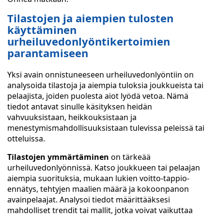
Tilastojen ja aiempien tulosten
käyttäminen
urheiluvedonlyöntikertoimien
parantamiseen
Yksi avain onnistuneeseen urheiluvedonlyöntiin on
analysoida tilastoja ja aiempia tuloksia joukkueista tai
pelaajista, joiden puolesta aiot lyödä vetoa. Nämä
tiedot antavat sinulle käsityksen heidän
vahvuuksistaan, heikkouksistaan ja
menestymismahdollisuuksistaan tulevissa peleissä tai
otteluissa.
Tilastojen ymmärtäminen
on tärkeää
urheiluvedonlyönnissä. Katso joukkueen tai pelaajan
aiempia suorituksia, mukaan lukien voitto-tappio-
ennätys, tehtyjen maalien määrä ja kokoonpanon
avainpelaajat. Analysoi tiedot määrittääksesi
mahdolliset trendit tai mallit, jotka voivat vaikuttaa