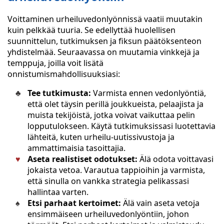
Voittaminen urheiluvedonlyönnissä vaatii muutakin
kuin pelkkää tuuria. Se edellyttää huolellisen
suunnittelun, tutkimuksen ja fiksun päätöksenteon
yhdistelmää. Seuraavassa on muutamia vinkkejä ja
temppuja, joilla voit lisätä
onnistumismahdollisuuksiasi:
Tee tutkimusta:
Varmista ennen vedonlyöntiä,
että olet täysin perillä joukkueista, pelaajista ja
muista tekijöistä, jotka voivat vaikuttaa pelin
lopputulokseen. Käytä tutkimuksissasi luotettavia
lähteitä, kuten urheilu-uutissivustoja ja
ammattimaisia tasoittajia.
Aseta realistiset odotukset:
Älä odota voittavasi
jokaista vetoa. Varautua tappioihin ja varmista,
että sinulla on vankka strategia pelikassasi
hallintaa varten.
Etsi parhaat kertoimet:
Älä vain aseta vetoja
ensimmäiseen urheiluvedonlyöntiin, johon