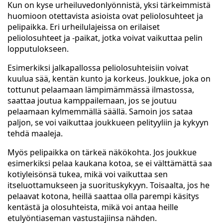
Kun on kyse urheiluvedonlyönnistä, yksi tärkeimmistä
huomioon otettavista asioista ovat peliolosuhteet ja
pelipaikka. Eri urheilulajeissa on erilaiset
peliolosuhteet ja -paikat, jotka voivat vaikuttaa pelin
lopputulokseen.
Esimerkiksi jalkapallossa peliolosuhteisiin voivat
kuulua sää, kentän kunto ja korkeus. Joukkue, joka on
tottunut pelaamaan lämpimämmässä ilmastossa,
saattaa joutua kamppailemaan, jos se joutuu
pelaamaan kylmemmällä säällä. Samoin jos sataa
paljon, se voi vaikuttaa joukkueen pelityyliin ja kykyyn
tehdä maaleja.
Myös pelipaikka on tärkeä näkökohta. Jos joukkue
esimerkiksi pelaa kaukana kotoa, se ei välttämättä saa
kotiyleisönsä tukea, mikä voi vaikuttaa sen
itseluottamukseen ja suorituskykyyn. Toisaalta, jos he
pelaavat kotona, heillä saattaa olla parempi käsitys
kentästä ja olosuhteista, mikä voi antaa heille
etulyöntiaseman vastustajiinsa nähden.