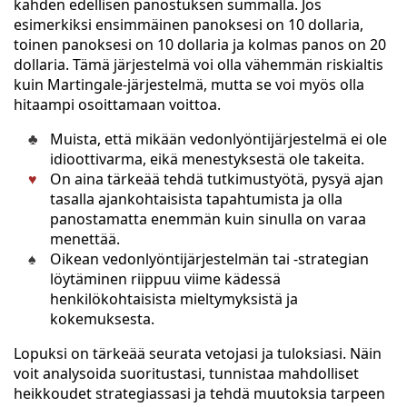
kahden edellisen panostuksen summalla. Jos
esimerkiksi ensimmäinen panoksesi on 10 dollaria,
toinen panoksesi on 10 dollaria ja kolmas panos on 20
dollaria. Tämä järjestelmä voi olla vähemmän riskialtis
kuin Martingale-järjestelmä, mutta se voi myös olla
hitaampi osoittamaan voittoa.
Muista, että mikään vedonlyöntijärjestelmä ei ole
idioottivarma, eikä menestyksestä ole takeita.
On aina tärkeää tehdä tutkimustyötä, pysyä ajan
tasalla ajankohtaisista tapahtumista ja olla
panostamatta enemmän kuin sinulla on varaa
menettää.
Oikean vedonlyöntijärjestelmän tai -strategian
löytäminen riippuu viime kädessä
henkilökohtaisista mieltymyksistä ja
kokemuksesta.
Lopuksi on tärkeää seurata vetojasi ja tuloksiasi. Näin
voit analysoida suoritustasi, tunnistaa mahdolliset
heikkoudet strategiassasi ja tehdä muutoksia tarpeen