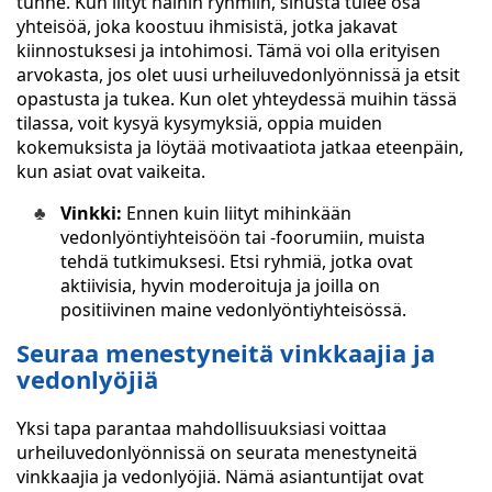
tunne. Kun liityt näihin ryhmiin, sinusta tulee osa
yhteisöä, joka koostuu ihmisistä, jotka jakavat
kiinnostuksesi ja intohimosi. Tämä voi olla erityisen
arvokasta, jos olet uusi urheiluvedonlyönnissä ja etsit
opastusta ja tukea. Kun olet yhteydessä muihin tässä
tilassa, voit kysyä kysymyksiä, oppia muiden
kokemuksista ja löytää motivaatiota jatkaa eteenpäin,
kun asiat ovat vaikeita.
Vinkki:
Ennen kuin liityt mihinkään
vedonlyöntiyhteisöön tai -foorumiin, muista
tehdä tutkimuksesi. Etsi ryhmiä, jotka ovat
aktiivisia, hyvin moderoituja ja joilla on
positiivinen maine vedonlyöntiyhteisössä.
Seuraa menestyneitä vinkkaajia ja
vedonlyöjiä
Yksi tapa parantaa mahdollisuuksiasi voittaa
urheiluvedonlyönnissä on seurata menestyneitä
vinkkaajia ja vedonlyöjiä. Nämä asiantuntijat ovat