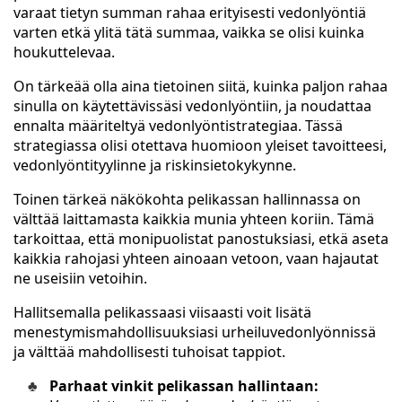
varaat tietyn summan rahaa erityisesti vedonlyöntiä
varten etkä ylitä tätä summaa, vaikka se olisi kuinka
houkuttelevaa.
On tärkeää olla aina tietoinen siitä, kuinka paljon rahaa
sinulla on käytettävissäsi vedonlyöntiin, ja noudattaa
ennalta määriteltyä vedonlyöntistrategiaa. Tässä
strategiassa olisi otettava huomioon yleiset tavoitteesi,
vedonlyöntityylinne ja riskinsietokykynne.
Toinen tärkeä näkökohta pelikassan hallinnassa on
välttää laittamasta kaikkia munia yhteen koriin. Tämä
tarkoittaa, että monipuolistat panostuksiasi, etkä aseta
kaikkia rahojasi yhteen ainoaan vetoon, vaan hajautat
ne useisiin vetoihin.
Hallitsemalla pelikassaasi viisaasti voit lisätä
menestymismahdollisuuksiasi urheiluvedonlyönnissä
ja välttää mahdollisesti tuhoisat tappiot.
Parhaat vinkit pelikassan hallintaan: