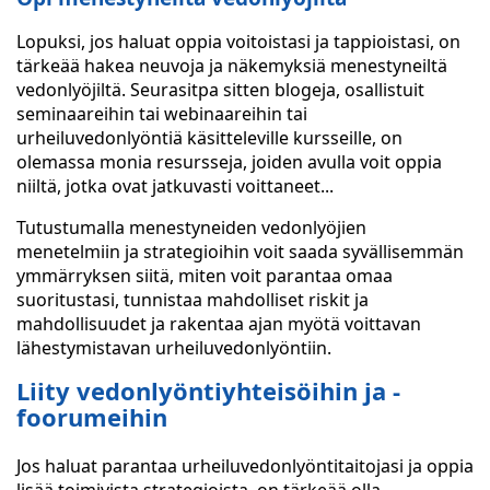
Lopuksi, jos haluat oppia voitoistasi ja tappioistasi, on
tärkeää hakea neuvoja ja näkemyksiä menestyneiltä
vedonlyöjiltä. Seurasitpa sitten blogeja, osallistuit
seminaareihin tai webinaareihin tai
urheiluvedonlyöntiä käsitteleville kursseille, on
olemassa monia resursseja, joiden avulla voit oppia
niiltä, jotka ovat jatkuvasti voittaneet...
Tutustumalla menestyneiden vedonlyöjien
menetelmiin ja strategioihin voit saada syvällisemmän
ymmärryksen siitä, miten voit parantaa omaa
suoritustasi, tunnistaa mahdolliset riskit ja
mahdollisuudet ja rakentaa ajan myötä voittavan
lähestymistavan urheiluvedonlyöntiin.
Liity vedonlyöntiyhteisöihin ja -
foorumeihin
Jos haluat parantaa urheiluvedonlyöntitaitojasi ja oppia