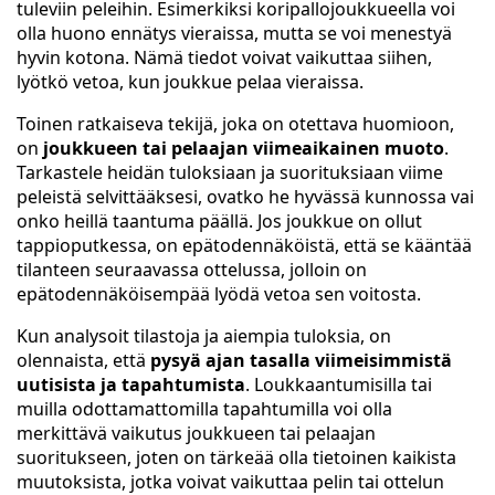
tuleviin peleihin. Esimerkiksi koripallojoukkueella voi
olla huono ennätys vieraissa, mutta se voi menestyä
hyvin kotona. Nämä tiedot voivat vaikuttaa siihen,
lyötkö vetoa, kun joukkue pelaa vieraissa.
Toinen ratkaiseva tekijä, joka on otettava huomioon,
on
joukkueen tai pelaajan viimeaikainen muoto
.
Tarkastele heidän tuloksiaan ja suorituksiaan viime
peleistä selvittääksesi, ovatko he hyvässä kunnossa vai
onko heillä taantuma päällä. Jos joukkue on ollut
tappioputkessa, on epätodennäköistä, että se kääntää
tilanteen seuraavassa ottelussa, jolloin on
epätodennäköisempää lyödä vetoa sen voitosta.
Kun analysoit tilastoja ja aiempia tuloksia, on
olennaista, että
pysyä ajan tasalla viimeisimmistä
uutisista ja tapahtumista
. Loukkaantumisilla tai
muilla odottamattomilla tapahtumilla voi olla
merkittävä vaikutus joukkueen tai pelaajan
suoritukseen, joten on tärkeää olla tietoinen kaikista
muutoksista, jotka voivat vaikuttaa pelin tai ottelun