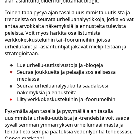
alan asiantuntijoiden kirjoittamat blogit.
Toinen tapa pysyä ajan tasalla uusimmista uutisista ja
trendeistä on seurata urheiluanalyytikkoja, jotka voivat
antaa arvokkaita näkemyksiä ja ennusteita tulevista
peleistä. Voit myös harkita osallistumista
verkkokeskusteluihin tai -foorumeihin, joissa
urheilufanit ja -asiantuntijat jakavat mielipiteitään ja
strategioitaan.
Lue urheilu-uutissivustoja ja -blogeja
Seuraa joukkueita ja pelaajia sosiaalisessa
mediassa
Seuraa urheiluanalyytikoita saadaksesi
näkemyksiä ja ennusteita
Liity verkkokeskusteluihin ja -foorumeihin
Pysymällä ajan tasalla ja pysymällä ajan tasalla
uusimmista urheilu-uutisista ja -trendeistä voit saada
syvällisemmän ymmärryksen urheilumaailmasta ja
tehdä tietoisempia päätöksiä vedonlyöntiä tehdessäsi.
Onnea matkaan!