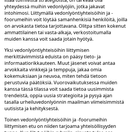
lisää toimivista strategioista, on tärkeää olla
yhteydessä muihin vedonlyöjiin, jotka jakavat
intohimosi. Liittymällä vedonlyöntiyhteisöihin ja -
foorumeihin voit löytää samanhenkisiä henkilöitä, joilla
on arvokasta tietoa tarjottavana. Olitpa sitten kokenut
ammattilainen tai vasta-alkaja, verkostoitumalla
muiden kanssa voit saada jotain hyötyä.
Yksi vedonlyöntiyhteisöihin liittymisen
merkittävimmistä eduista on pääsy tieto- ja
informaatiorikkauteen. Muut jäsenet voivat antaa
arvokkaita vinkkejä ja temppuja, jakaa omia
kokemuksiaan ja neuvoa, miten tehdä tietoon
perustuvia päätöksiä. Vuorovaikutuksessa muiden
kanssa tässä tilassa voit saada tietoa uusimmista
trendeistä, oppia uusia strategioita ja pysyä ajan
tasalla urheiluvedonlyönnin maailman viimeisimmistä
uutisista ja kehityksestä.
Toinen vedonlyöntiyhteisöihin ja -foorumeihin
liittymisen etu on niiden tarjoama yhteisöllisyyden