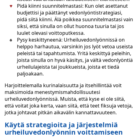
Pidä kiinni suunnitelmastasi: Kun olet asettanut
budjettisi ja päättänyt vedonlyöntistrategiasi,
pidä siitä kiinni. Älä poikkea suunnitelmastasi vain
siksi, että sinulla on ollut huonoa tuuria tai jos
luulet olevasi voittoputkessa.
Pysy keskittyneenä: Urheiluvedonlyönnissä on
helppo harhautua, varsinkin jos lyöt vetoa useista
peleistä tai tapahtumista. Yritä keskittyä peleihin,
joista sinulla on hyvä käsitys, ja vältä vedonlyöntiä
urheilulajeista tai joukkueista, joista et tiedä
paljoakaan.
Harjoittelemalla kurinalaisuutta ja itsehillintää voit
maksimoida menestymismahdollisuutesi
urheiluvedonlyönnissä. Muista, että kyse ei ole siitä,
että voitat joka kerta, vaan siitä, että teet fiksuja vetoja,
jotka johtavat pitkän aikavälin kannattavuuteen.
Käytä strategioita ja järjestelmiä
urheiluvedonlyönnin voittamiseen