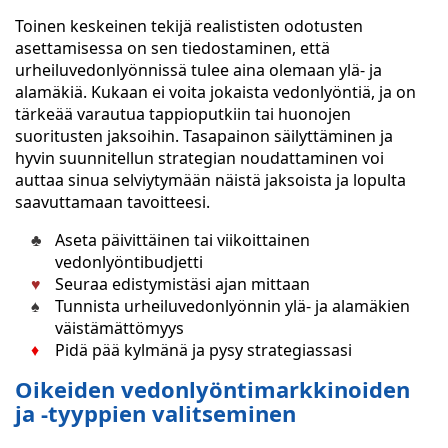
Toinen keskeinen tekijä realististen odotusten
asettamisessa on sen tiedostaminen, että
urheiluvedonlyönnissä tulee aina olemaan ylä- ja
alamäkiä. Kukaan ei voita jokaista vedonlyöntiä, ja on
tärkeää varautua tappioputkiin tai huonojen
suoritusten jaksoihin. Tasapainon säilyttäminen ja
hyvin suunnitellun strategian noudattaminen voi
auttaa sinua selviytymään näistä jaksoista ja lopulta
saavuttamaan tavoitteesi.
Aseta päivittäinen tai viikoittainen
vedonlyöntibudjetti
Seuraa edistymistäsi ajan mittaan
Tunnista urheiluvedonlyönnin ylä- ja alamäkien
väistämättömyys
Pidä pää kylmänä ja pysy strategiassasi
Oikeiden vedonlyöntimarkkinoiden
ja -tyyppien valitseminen