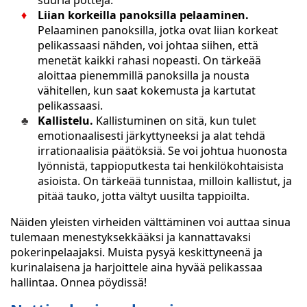
suuria potteja.
Liian korkeilla panoksilla pelaaminen.
Pelaaminen panoksilla, jotka ovat liian korkeat
pelikassaasi nähden, voi johtaa siihen, että
menetät kaikki rahasi nopeasti. On tärkeää
aloittaa pienemmillä panoksilla ja nousta
vähitellen, kun saat kokemusta ja kartutat
pelikassaasi.
Kallistelu.
Kallistuminen on sitä, kun tulet
emotionaalisesti järkyttyneeksi ja alat tehdä
irrationaalisia päätöksiä. Se voi johtua huonosta
lyönnistä, tappioputkesta tai henkilökohtaisista
asioista. On tärkeää tunnistaa, milloin kallistut, ja
pitää tauko, jotta vältyt uusilta tappioilta.
Näiden yleisten virheiden välttäminen voi auttaa sinua
tulemaan menestyksekkääksi ja kannattavaksi
pokerinpelaajaksi. Muista pysyä keskittyneenä ja
kurinalaisena ja harjoittele aina hyvää pelikassaa
hallintaa. Onnea pöydissä!