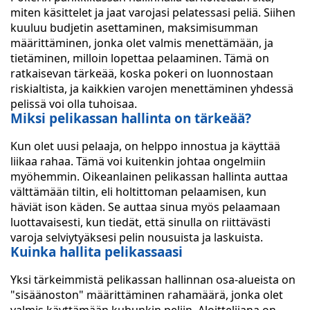
miten käsittelet ja jaat varojasi pelatessasi peliä. Siihen
kuuluu budjetin asettaminen, maksimisumman
määrittäminen, jonka olet valmis menettämään, ja
tietäminen, milloin lopettaa pelaaminen. Tämä on
ratkaisevan tärkeää, koska pokeri on luonnostaan
riskialtista, ja kaikkien varojen menettäminen yhdessä
pelissä voi olla tuhoisaa.
Miksi pelikassan hallinta on tärkeää?
Kun olet uusi pelaaja, on helppo innostua ja käyttää
liikaa rahaa. Tämä voi kuitenkin johtaa ongelmiin
myöhemmin. Oikeanlainen pelikassan hallinta auttaa
välttämään tiltin, eli holtittoman pelaamisen, kun
häviät ison käden. Se auttaa sinua myös pelaamaan
luottavaisesti, kun tiedät, että sinulla on riittävästi
varoja selviytyäksesi pelin nousuista ja laskuista.
Kuinka hallita pelikassaasi
Yksi tärkeimmistä pelikassan hallinnan osa-alueista on
"sisäänoston" määrittäminen rahamäärä, jonka olet