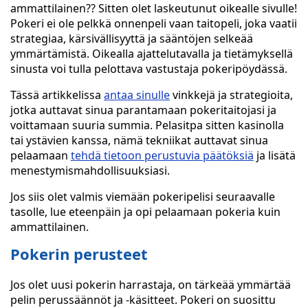
ammattilainen?? Sitten olet laskeutunut oikealle sivulle!
Pokeri ei ole pelkkä onnenpeli vaan taitopeli, joka vaatii
strategiaa, kärsivällisyyttä ja sääntöjen selkeää
ymmärtämistä. Oikealla ajattelutavalla ja tietämyksellä
sinusta voi tulla pelottava vastustaja pokeripöydässä.
Tässä artikkelissa
antaa sinulle
vinkkejä ja strategioita,
jotka auttavat sinua parantamaan pokeritaitojasi ja
voittamaan suuria summia. Pelasitpa sitten kasinolla
tai ystävien kanssa, nämä tekniikat auttavat sinua
pelaamaan
tehdä tietoon perustuvia päätöksiä
ja lisätä
menestymismahdollisuuksiasi.
Jos siis olet valmis viemään pokeripelisi seuraavalle
tasolle, lue eteenpäin ja opi pelaamaan pokeria kuin
ammattilainen.
Pokerin perusteet
Jos olet uusi pokerin harrastaja, on tärkeää ymmärtää
pelin perussäännöt ja -käsitteet. Pokeri on suosittu