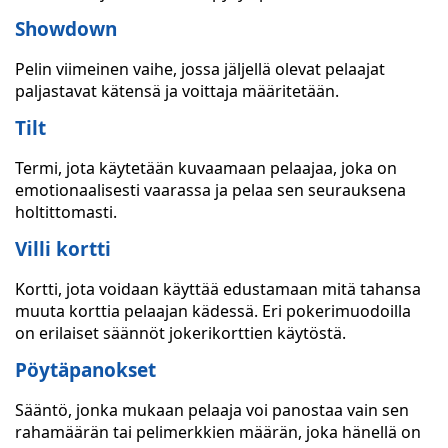
Showdown
Pelin viimeinen vaihe, jossa jäljellä olevat pelaajat
paljastavat kätensä ja voittaja määritetään.
Tilt
Termi, jota käytetään kuvaamaan pelaajaa, joka on
emotionaalisesti vaarassa ja pelaa sen seurauksena
holtittomasti.
Villi kortti
Kortti, jota voidaan käyttää edustamaan mitä tahansa
muuta korttia pelaajan kädessä. Eri pokerimuodoilla
on erilaiset säännöt jokerikorttien käytöstä.
Pöytäpanokset
Sääntö, jonka mukaan pelaaja voi panostaa vain sen
rahamäärän tai pelimerkkien määrän, joka hänellä on