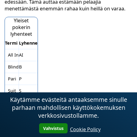
edessään. Tämä auttaa estämään pelaajia
menettämästä enemmän rahaa kuin heillä on varaa.
Yleiset
pokerin
lyhenteet
Termi
Lyhenne
All In
AI
Blind
B
Pari
P
Suit
S
Käytämme evästeitä antaaksemme sinulle
parhaan mahdollisen käyttökokemuksen
Salla Tallus
verkkosivustollamme.
Viimeksi muokattu:
03. Oct 2023
Vahvistus
Cookie Policy