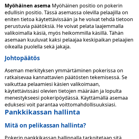
Myöhäinen asema
Myöhäinen positio on pokerin
edullisin positio. Tässä asemassa olevilla pelaajilla on
eniten tietoa käytettävissään ja he voivat tehdä tietoon
perustuvia päätöksiä. He voivat pelata laajemmalla
valikoimalla käsiä, myös heikommilla käsillä. Tähän
asemaan kuuluvat kaksi pelaajaa keskipaikan pelaajien
oikealla puolella sekä jakaja.
Johtopäätös
Aseman merkityksen ymmärtäminen pokerissa on
ratkaisevaa kannattavien päätösten tekemisessä. Se
vaikuttaa pelaamiesi käsien valikoimaan,
käytettävissäsi olevien tietojen määrään ja lopulta
menestykseesi pokeripöydässä. Käyttämällä asemaa
eduksesi voit parantaa voittomahdollisuuksiasi.
Pankkikassan hallinta
Mitä on pelikassan hallinta?
Pokerin pankkikassan hallinnalla tarkoitetaan sitä,