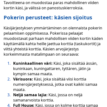
Tavoitteena on muodostaa paras mahdollinen viiden
kortin käsi, ja välissä on panostuskierroksia.
Pokerin perusteet: käsien sijoitus
Käsijärjestyksen ymmärtäminen on olennaista pokerin
pelaamisen oppimisessa. Pokerissa pelaajat
muodostavat parhaan mahdollisen viiden kortin käden
käyttämällä kahta heille jaettua korttia (taskukortit) ja
viittä yhteistä korttia. Käsien arvojärjestys
korkeimmasta matalimpaan on seuraava:
Kuninkaallinen väri:
Käsi, joka sisältää ässän,
kuninkaan, kuningattaren, tyttären, jätin ja
kympin samaa maata.
Värisuora:
Käsi, joka sisältää viisi korttia
numerojärjestyksessä, jotka ovat kaikki samaa
maata.
Neljä samaa lajia:
Käsi, jossa on neljä
samanarvoista korttia.
Full House:
Käsi, jossa on kolme korttia samaa