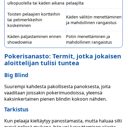
ulkopuolella tai käden aikana
pelaajilta
Toisten pelaajien kortteihin
Käden välitön menettäminen
tai pelimerkkeihin
ja mahdollinen rangaistus
koskeminen
Käden paljastaminen ennen
Potin menettäminen ja
showdownia
mahdollinen rangaistus
Pokerisanasto: Termit, jotka jokaisen
aloittelijan tulisi tuntea
Big Blind
Suurempi kahdesta pakollisesta panoksesta, joita
vaaditaan joissakin pokerimuodoissa, yleensä
kaksinkertainen pienen blindin kokoon nähden.
Tarkistus
Kun pelaaja kieltäytyy panostamasta, mutta haluaa silti