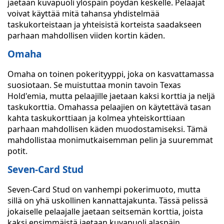
jaetaan kuvapuoli ylöspäin pöydän keskelle. Pelaajat
voivat käyttää mitä tahansa yhdistelmää
taskukorteistaan ja yhteisistä korteista saadakseen
parhaan mahdollisen viiden kortin käden.
Omaha
Omaha on toinen pokerityyppi, joka on kasvattamassa
suosiotaan. Se muistuttaa monin tavoin Texas
Hold'emia, mutta pelaajille jaetaan kaksi korttia ja neljä
taskukorttia. Omahassa pelaajien on käytettävä tasan
kahta taskukorttiaan ja kolmea yhteiskorttiaan
parhaan mahdollisen käden muodostamiseksi. Tämä
mahdollistaa monimutkaisemman pelin ja suuremmat
potit.
Seven-Card Stud
Seven-Card Stud on vanhempi pokerimuoto, mutta
sillä on yhä uskollinen kannattajakunta. Tässä pelissä
jokaiselle pelaajalle jaetaan seitsemän korttia, joista
kaksi ensimmäistä jaetaan kuvapuoli alaspäin.