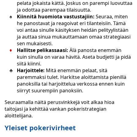
pelata jokaista kättä. Joskus on parempi luovuttaa
ja odottaa parempaa tilaisuutta.
Kiinnitä huomiota vastustajiin:
Seuraa, miten
he panostavat ja reagoivat eri tilanteisiin. Tämä
voi antaa sinulle käsityksen heidän pelityylistään
ja auttaa sinua mukauttamaan omaa strategiaasi
sen mukaisesti.
Hallitse pelikassaasi:
Älä panosta enemmän
kuin sinulla on varaa hävitä. Aseta budjetti ja pidä
siitä kiinni.
Harjoittele:
Mitä enemmän pelaat, sitä
paremmaksi tulet. Harkitse aloittamista pienillä
panoksilla tai harjoittelua verkossa ennen kuin
siirryt suurempiin panoksiin.
Seuraamalla näitä perusvinkkejä voit alkaa hioa
taitojasi ja kehittää vankan pokeristrategian
aloittelijana.
Yleiset pokerivirheet