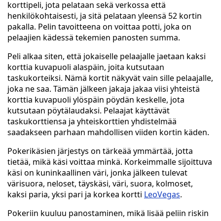
korttipeli, jota pelataan sekä verkossa että
henkilökohtaisesti, ja sitä pelataan yleensä 52 kortin
pakalla. Pelin tavoitteena on voittaa potti, joka on
pelaajien kädessä tekemien panosten summa.
Peli alkaa siten, että jokaiselle pelaajalle jaetaan kaksi
korttia kuvapuoli alaspäin, joita kutsutaan
taskukorteiksi. Nämä kortit näkyvät vain sille pelaajalle,
joka ne saa. Tämän jälkeen jakaja jakaa viisi yhteistä
korttia kuvapuoli ylöspäin pöydän keskelle, jota
kutsutaan pöytälaudaksi. Pelaajat käyttävät
taskukorttiensa ja yhteiskorttien yhdistelmää
saadakseen parhaan mahdollisen viiden kortin käden.
Pokerikäsien järjestys on tärkeää ymmärtää, jotta
tietää, mikä käsi voittaa minkä. Korkeimmalle sijoittuva
käsi on kuninkaallinen väri, jonka jälkeen tulevat
värisuora, neloset, täyskäsi, väri, suora, kolmoset,
kaksi paria, yksi pari ja korkea kortti
LeoVegas
.
Pokeriin kuuluu panostaminen, mikä lisää peliin riskin