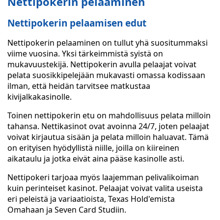
Nettipokerin pelaaminen
Nettipokerin pelaamisen edut
Nettipokerin pelaaminen on tullut yhä suositummaksi
viime vuosina. Yksi tärkeimmistä syistä on
mukavuustekijä. Nettipokerin avulla pelaajat voivat
pelata suosikkipelejään mukavasti omassa kodissaan
ilman, että heidän tarvitsee matkustaa
kivijalkakasinolle.
Toinen nettipokerin etu on mahdollisuus pelata milloin
tahansa. Nettikasinot ovat avoinna 24/7, joten pelaajat
voivat kirjautua sisään ja pelata milloin haluavat. Tämä
on erityisen hyödyllistä niille, joilla on kiireinen
aikataulu ja jotka eivät aina pääse kasinolle asti.
Nettipokeri tarjoaa myös laajemman pelivalikoiman
kuin perinteiset kasinot. Pelaajat voivat valita useista
eri peleistä ja variaatioista, Texas Hold'emista
Omahaan ja Seven Card Studiin.