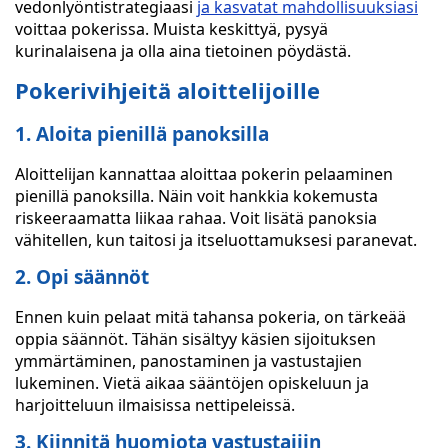
vedonlyöntistrategiaasi
ja kasvatat mahdollisuuksiasi
voittaa pokerissa. Muista keskittyä, pysyä
kurinalaisena ja olla aina tietoinen pöydästä.
Pokerivihjeitä aloittelijoille
1. Aloita pienillä panoksilla
Aloittelijan kannattaa aloittaa pokerin pelaaminen
pienillä panoksilla. Näin voit hankkia kokemusta
riskeeraamatta liikaa rahaa. Voit lisätä panoksia
vähitellen, kun taitosi ja itseluottamuksesi paranevat.
2. Opi säännöt
Ennen kuin pelaat mitä tahansa pokeria, on tärkeää
oppia säännöt. Tähän sisältyy käsien sijoituksen
ymmärtäminen, panostaminen ja vastustajien
lukeminen. Vietä aikaa sääntöjen opiskeluun ja
harjoitteluun ilmaisissa nettipeleissä.
3. Kiinnitä huomiota vastustajiin