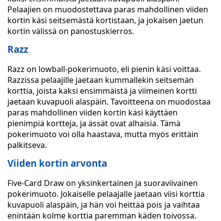
Pelaajien on muodostettava paras mahdollinen viiden
kortin käsi seitsemästä kortistaan, ja jokaisen jaetun
kortin välissä on panostuskierros.
Razz
Razz on lowball-pokerimuoto, eli pienin käsi voittaa.
Razzissa pelaajille jaetaan kummallekin seitsemän
korttia, joista kaksi ensimmäistä ja viimeinen kortti
jaetaan kuvapuoli alaspäin. Tavoitteena on muodostaa
paras mahdollinen viiden kortin käsi käyttäen
pienimpiä kortteja, ja ässät ovat alhaisia. Tämä
pokerimuoto voi olla haastava, mutta myös erittäin
palkitseva.
Viiden kortin arvonta
Five-Card Draw on yksinkertainen ja suoraviivainen
pokerimuoto. Jokaiselle pelaajalle jaetaan viisi korttia
kuvapuoli alaspäin, ja hän voi heittää pois ja vaihtaa
enintään kolme korttia paremman käden toivossa.