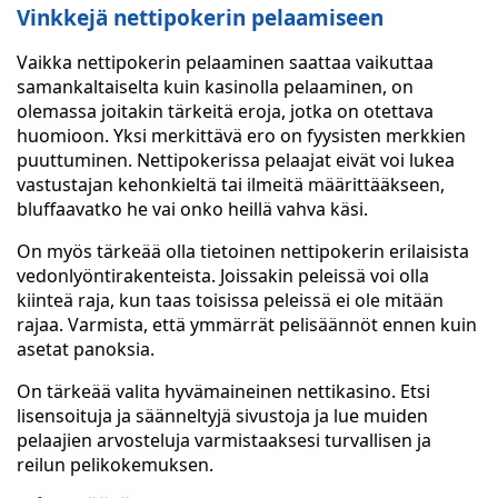
Vinkkejä nettipokerin pelaamiseen
Vaikka nettipokerin pelaaminen saattaa vaikuttaa
samankaltaiselta kuin kasinolla pelaaminen, on
olemassa joitakin tärkeitä eroja, jotka on otettava
huomioon. Yksi merkittävä ero on fyysisten merkkien
puuttuminen. Nettipokerissa pelaajat eivät voi lukea
vastustajan kehonkieltä tai ilmeitä määrittääkseen,
bluffaavatko he vai onko heillä vahva käsi.
On myös tärkeää olla tietoinen nettipokerin erilaisista
vedonlyöntirakenteista. Joissakin peleissä voi olla
kiinteä raja, kun taas toisissa peleissä ei ole mitään
rajaa. Varmista, että ymmärrät pelisäännöt ennen kuin
asetat panoksia.
On tärkeää valita hyvämaineinen nettikasino. Etsi
lisensoituja ja säänneltyjä sivustoja ja lue muiden
pelaajien arvosteluja varmistaaksesi turvallisen ja
reilun pelikokemuksen.