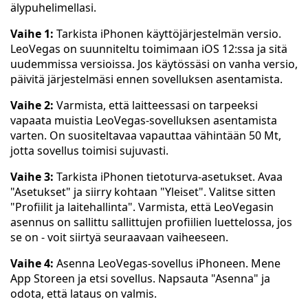
älypuhelimellasi.
Vaihe 1:
Tarkista iPhonen käyttöjärjestelmän versio.
LeoVegas on suunniteltu toimimaan iOS 12:ssa ja sitä
uudemmissa versioissa. Jos käytössäsi on vanha versio,
päivitä järjestelmäsi ennen sovelluksen asentamista.
Vaihe 2:
Varmista, että laitteessasi on tarpeeksi
vapaata muistia LeoVegas-sovelluksen asentamista
varten. On suositeltavaa vapauttaa vähintään 50 Mt,
jotta sovellus toimisi sujuvasti.
Vaihe 3:
Tarkista iPhonen tietoturva-asetukset. Avaa
"Asetukset" ja siirry kohtaan "Yleiset". Valitse sitten
"Profiilit ja laitehallinta". Varmista, että LeoVegasin
asennus on sallittu sallittujen profiilien luettelossa, jos
se on - voit siirtyä seuraavaan vaiheeseen.
Vaihe 4:
Asenna LeoVegas-sovellus iPhoneen. Mene
App Storeen ja etsi sovellus. Napsauta "Asenna" ja
odota, että lataus on valmis.