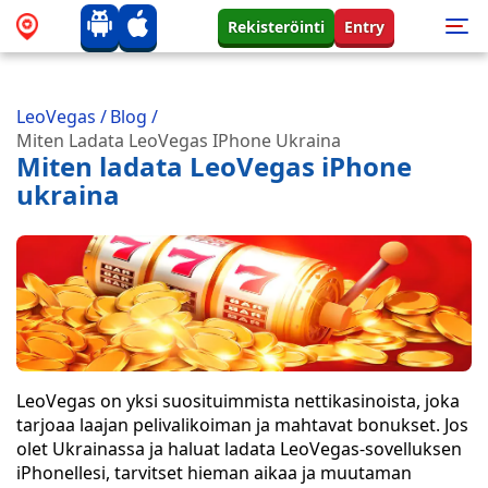
Rekisteröinti
Entry
LeoVegas
/
Blog
/
Miten Ladata LeoVegas IPhone Ukraina
Miten ladata LeoVegas iPhone
ukraina
LeoVegas on yksi suosituimmista nettikasinoista, joka
tarjoaa laajan pelivalikoiman ja mahtavat bonukset. Jos
olet Ukrainassa ja haluat ladata LeoVegas-sovelluksen
iPhonellesi, tarvitset hieman aikaa ja muutaman