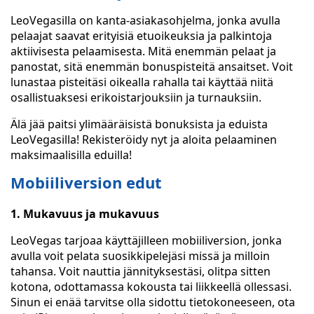
LeoVegasilla on kanta-asiakasohjelma, jonka avulla
pelaajat saavat erityisiä etuoikeuksia ja palkintoja
aktiivisesta pelaamisesta. Mitä enemmän pelaat ja
panostat, sitä enemmän bonuspisteitä ansaitset. Voit
lunastaa pisteitäsi oikealla rahalla tai käyttää niitä
osallistuaksesi erikoistarjouksiin ja turnauksiin.
Älä jää paitsi ylimääräisistä bonuksista ja eduista
LeoVegasilla! Rekisteröidy nyt ja aloita pelaaminen
maksimaalisilla eduilla!
Mobiiliversion edut
1. Mukavuus ja mukavuus
LeoVegas tarjoaa käyttäjilleen mobiiliversion, jonka
avulla voit pelata suosikkipelejäsi missä ja milloin
tahansa. Voit nauttia jännityksestäsi, olitpa sitten
kotona, odottamassa kokousta tai liikkeellä ollessasi.
Sinun ei enää tarvitse olla sidottu tietokoneeseen, ota