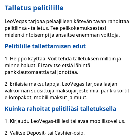
Talletus pelitilille
LeoVegas tarjoaa pelaajilleen kätevän tavan rahoittaa
pelitilinsä - talletus. Tee pelikokemuksestasi
mielenkiintoisempi ja ansaitse enemmän voittoja.
Pelitilille tallettamisen edut
1. Helppo käyttää. Voit tehdä talletuksen milloin ja
minne haluat. Ei tarvitse etsiä lähintä
pankkiautomaattia tai jonottaa.
2. Erilaisia maksutapoja. LeoVegas tarjoaa laajan
valikoiman suosittuja maksujärjestelmiä: pankkikortit,
e-lompakot, mobiilimaksut ja muut.
Kuinka rahoitat pelitiliäsi talletuksella
1. Kirjaudu LeoVegas-tilillesi tai avaa mobiilisovellus.
2. Valitse Deposit- tai Cashier-osio.