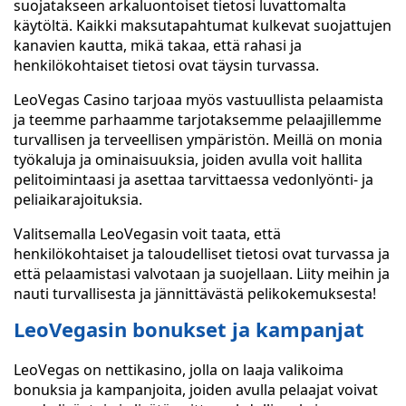
suojatakseen arkaluontoiset tietosi luvattomalta
käytöltä. Kaikki maksutapahtumat kulkevat suojattujen
kanavien kautta, mikä takaa, että rahasi ja
henkilökohtaiset tietosi ovat täysin turvassa.
LeoVegas Casino tarjoaa myös vastuullista pelaamista
ja teemme parhaamme tarjotaksemme pelaajillemme
turvallisen ja terveellisen ympäristön. Meillä on monia
työkaluja ja ominaisuuksia, joiden avulla voit hallita
pelitoimintaasi ja asettaa tarvittaessa vedonlyönti- ja
peliaikarajoituksia.
Valitsemalla LeoVegasin voit taata, että
henkilökohtaiset ja taloudelliset tietosi ovat turvassa ja
että pelaamistasi valvotaan ja suojellaan. Liity meihin ja
nauti turvallisesta ja jännittävästä pelikokemuksesta!
LeoVegasin bonukset ja kampanjat
LeoVegas on nettikasino, jolla on laaja valikoima
bonuksia ja kampanjoita, joiden avulla pelaajat voivat