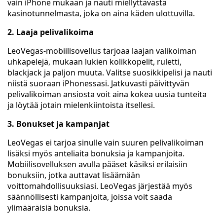
vain iPhone mukaan ja nauti miellyttävästä
kasinotunnelmasta, joka on aina käden ulottuvilla.
2. Laaja pelivalikoima
LeoVegas-mobiilisovellus tarjoaa laajan valikoiman
uhkapelejä, mukaan lukien kolikkopelit, ruletti,
blackjack ja paljon muuta. Valitse suosikkipelisi ja nauti
niistä suoraan iPhonessasi. Jatkuvasti päivittyvän
pelivalikoiman ansiosta voit aina kokea uusia tunteita
ja löytää jotain mielenkiintoista itsellesi.
3. Bonukset ja kampanjat
LeoVegas ei tarjoa sinulle vain suuren pelivalikoiman
lisäksi myös anteliaita bonuksia ja kampanjoita.
Mobiilisovelluksen avulla pääset käsiksi erilaisiin
bonuksiin, jotka auttavat lisäämään
voittomahdollisuuksiasi. LeoVegas järjestää myös
säännöllisesti kampanjoita, joissa voit saada
ylimääräisiä bonuksia.