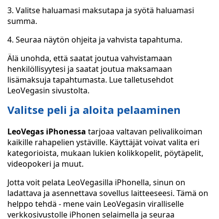
3. Valitse haluamasi maksutapa ja syötä haluamasi
summa.
4. Seuraa näytön ohjeita ja vahvista tapahtuma.
Älä unohda, että saatat joutua vahvistamaan
henkilöllisyytesi ja saatat joutua maksamaan
lisämaksuja tapahtumasta. Lue talletusehdot
LeoVegasin sivustolta.
Valitse peli ja aloita pelaaminen
LeoVegas iPhonessa
tarjoaa valtavan pelivalikoiman
kaikille rahapelien ystäville. Käyttäjät voivat valita eri
kategorioista, mukaan lukien kolikkopelit, pöytäpelit,
videopokeri ja muut.
Jotta voit pelata LeoVegasilla iPhonella, sinun on
ladattava ja asennettava sovellus laitteeseesi. Tämä on
helppo tehdä - mene vain LeoVegasin viralliselle
verkkosivustolle iPhonen selaimella ja seuraa