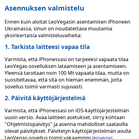
Asennuksen valmistelu
Ennen kuin aloitat LeoVegasin asentamisen iPhoneen
Ukrainassa, sinun on noudatettava muutamia
yksinkertaisia valmisteluvaiheita:
1. Tarkista laitteesi vapaa tila
Varmista, että iPhonessasi on tarpeeksi vapaata tilaa
LeoVegas-sovelluksen lataamiseen ja asentamiseen.
Yleensä tarvitaan noin 100 Mt vapaata tilaa, mutta on
suositeltavaa, että sitä on hieman enemmän, jotta
sovellus toimii varmasti sujuvasti.
2. Päivitä käyttöjärjestelmä
Varmista, että iPhonessasi on iOS-käyttöjärjestelmän
uusin versio. Avaa laitteen asetukset, siirry kohtaan
"Ohjelmistopäivitys" ja asenna mahdolliset saatavilla
olevat päivitykset. Päivitetyn käyttöjärjestelmän avulla
LeoVegas-sovellus toimii vakaammin
leovegas