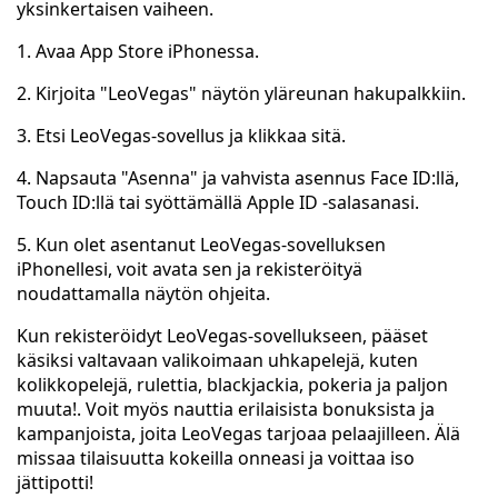
yksinkertaisen vaiheen.
1. Avaa App Store iPhonessa.
2. Kirjoita "LeoVegas" näytön yläreunan hakupalkkiin.
3. Etsi LeoVegas-sovellus ja klikkaa sitä.
4. Napsauta "Asenna" ja vahvista asennus Face ID:llä,
Touch ID:llä tai syöttämällä Apple ID -salasanasi.
5. Kun olet asentanut LeoVegas-sovelluksen
iPhonellesi, voit avata sen ja rekisteröityä
noudattamalla näytön ohjeita.
Kun rekisteröidyt LeoVegas-sovellukseen, pääset
käsiksi valtavaan valikoimaan uhkapelejä, kuten
kolikkopelejä, rulettia, blackjackia, pokeria ja paljon
muuta!. Voit myös nauttia erilaisista bonuksista ja
kampanjoista, joita LeoVegas tarjoaa pelaajilleen. Älä
missaa tilaisuutta kokeilla onneasi ja voittaa iso
jättipotti!