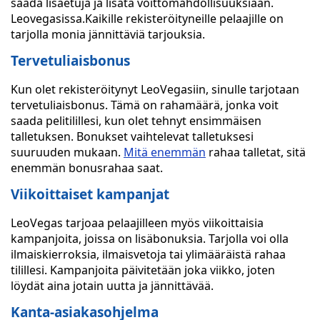
saada lisäetuja ja lisätä voittomahdollisuuksiaan.
Leovegasissa.Kaikille rekisteröityneille pelaajille on
tarjolla monia jännittäviä tarjouksia.
Tervetuliaisbonus
Kun olet rekisteröitynyt LeoVegasiin, sinulle tarjotaan
tervetuliaisbonus. Tämä on rahamäärä, jonka voit
saada pelitilillesi, kun olet tehnyt ensimmäisen
talletuksen. Bonukset vaihtelevat talletuksesi
suuruuden mukaan.
Mitä enemmän
rahaa talletat, sitä
enemmän bonusrahaa saat.
Viikoittaiset kampanjat
LeoVegas tarjoaa pelaajilleen myös viikoittaisia
kampanjoita, joissa on lisäbonuksia. Tarjolla voi olla
ilmaiskierroksia, ilmaisvetoja tai ylimääräistä rahaa
tilillesi. Kampanjoita päivitetään joka viikko, joten
löydät aina jotain uutta ja jännittävää.
Kanta-asiakasohjelma