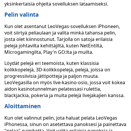
yksinkertaisia ohjeita sovelluksen lataamiseksi.
Pelin valinta
Kun olet asentanut LeoVegas-sovelluksen iPhoneen,
voit siirtyä peliaulaan ja valita minkä tahansa pelin,
josta olet kiinnostunut. Tarjolla on satoja erilaisia
pelejä johtavilta kehittäjiltä, kuten NetEntiltä,
Microgamingilta, Play'n GO:lta ja muilta.
Löydät pelejä eri teemoista, kuten klassisia
kolikkopelejä, 3D-kolikkopelejä, pelejä, joissa on
progressiivisia jättipotteja ja paljon muuta.
LeoVegasilla on myös live-kasino-osio, jossa voit kokea
aidon kasinotunnelman pelatessasi rulettia,
blackjackia, pokeria ja muita pelejä livejakajien kanssa.
Aloittaminen
Kun olet valinnut pelin, jota haluat pelata LeoVegas
iPhonessa, sinun on asetettava panoksesi ja painettava
"pelaa"-painiketta. Voit valita erilaisia panoksia ja