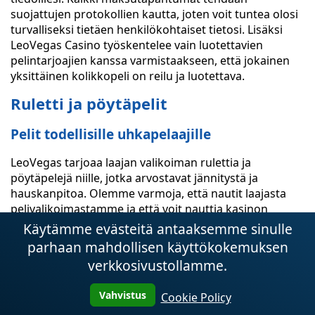
suojattujen protokollien kautta, joten voit tuntea olosi
turvalliseksi tietäen henkilökohtaiset tietosi. Lisäksi
LeoVegas Casino työskentelee vain luotettavien
pelintarjoajien kanssa varmistaakseen, että jokainen
yksittäinen kolikkopeli on reilu ja luotettava.
Ruletti ja pöytäpelit
Pelit todellisille uhkapelaajille
LeoVegas tarjoaa laajan valikoiman rulettia ja
pöytäpelejä niille, jotka arvostavat jännitystä ja
hauskanpitoa. Olemme varmoja, että nautit laajasta
pelivalikoimastamme ja että voit nauttia kasinon
tunnelmasta mukavasti omasta kodistasi käsin.
Käytämme evästeitä antaaksemme sinulle
parhaan mahdollisen käyttökokemuksen
Valtava pelivalikoima ja mahdollisuus
pelata rahasta
verkkosivustollamme.
Meillä on suosituimmat ruletti- ja pöytäpelit:
Vahvistus
Cookie Policy
eurooppalainen ruletti, amerikkalainen ruletti,