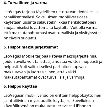
4. Turvallinen ja varma
LeoVegas tarjoaa täydellisen tietoturvan tiedoillesi ja
rahaliikenteellesi. Sovelluksen mobiiliversiossa
käytetään uusinta salaustekniikkaa henkilötietojesi
suojaamiseksi luvattomalta käytöltä. Voit olla varma,
että maksutapahtumasi ovat turvallisia ja yksityisyytesi
on täysin suojattu.
5. Helpot maksujärjestelmät
LeoVegas Mobile tarjoaa käteviä maksujärjestelmiä,
joiden avulla voit tallettaa ja nostaa voittosi nopeasti ja
helposti. Voit valita itsellesi parhaiten sopivan
maksutavan ja luottaa siihen, että kaikki
maksutapahtumat ovat turvallisia ja varmoja.
6. Helppo käyttää
LeoVegasin mobiiliversio on erittäin helppokäyttöinen
ja intuitiivinen myös uusille käyttäjille. Sovelluksen
käyttöliittymä on mukautettu erityisesti iPhonen