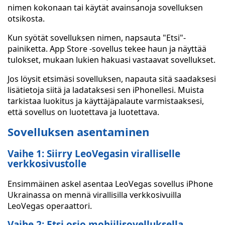
nimen kokonaan tai käytät avainsanoja sovelluksen
otsikosta.
Kun syötät sovelluksen nimen, napsauta "Etsi"-
painiketta. App Store -sovellus tekee haun ja näyttää
tulokset, mukaan lukien hakuasi vastaavat sovellukset.
Jos löysit etsimäsi sovelluksen, napauta sitä saadaksesi
lisätietoja siitä ja ladataksesi sen iPhonellesi. Muista
tarkistaa luokitus ja käyttäjäpalaute varmistaaksesi,
että sovellus on luotettava ja luotettava.
Sovelluksen asentaminen
Vaihe 1: Siirry LeoVegasin viralliselle
verkkosivustolle
Ensimmäinen askel asentaa LeoVegas sovellus iPhone
Ukrainassa on mennä virallisilla verkkosivuilla
LeoVegas operaattori.
Vaihe 2: Etsi osio mobiilisovelluksella