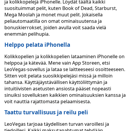
ja kolikkopelejä iPhonelle. Löydät täältä kaikki
suosituimmat pelit, kuten Book of Dead, Starburst,
Mega Moolah ja monet muut pelit. Jokaisella
peliautomaatilla on omat ominaisuutensa ja
bonuskierrokset, joiden avulla voit saada vielä
enemmän pelihupia.
Helppo pelata iPhonella
Kolikkopelien ja kolikkopelien lataaminen iPhonelle on
helppoa ja kätevää. Mene vain App Storeen, etsi
LeoVegas-sovellus ja lataa se laitteeseesi osoitteeseen.
Sitten voit pelata suosikkipelejäsi missä ja milloin
tahansa. Käyttäjäystävällisen käyttöliittymän ja
intuitiivisten asetusten ansiosta pääset nopeasti
sinuiksi sovelluksen kaikkien ominaisuuksien kanssa ja
voit nauttia rajattomasta pelaamisesta.
Taattu turvallisuus ja reilu peli
LeoVegas tarjoaa täydellisen turvan varoillesi ja
tiedoillesi. Kaikki maksutapahtumat tehdään