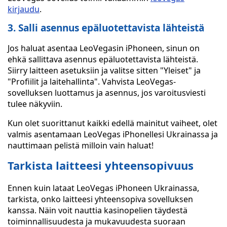
kirjaudu
.
3. Salli asennus epäluotettavista lähteistä
Jos haluat asentaa LeoVegasin iPhoneen, sinun on
ehkä sallittava asennus epäluotettavista lähteistä.
Siirry laitteen asetuksiin ja valitse sitten "Yleiset" ja
"Profiilit ja laitehallinta". Vahvista LeoVegas-
sovelluksen luottamus ja asennus, jos varoitusviesti
tulee näkyviin.
Kun olet suorittanut kaikki edellä mainitut vaiheet, olet
valmis asentamaan LeoVegas iPhonellesi Ukrainassa ja
nauttimaan pelistä milloin vain haluat!
Tarkista laitteesi yhteensopivuus
Ennen kuin lataat LeoVegas iPhoneen Ukrainassa,
tarkista, onko laitteesi yhteensopiva sovelluksen
kanssa. Näin voit nauttia kasinopelien täydestä
toiminnallisuudesta ja mukavuudesta suoraan