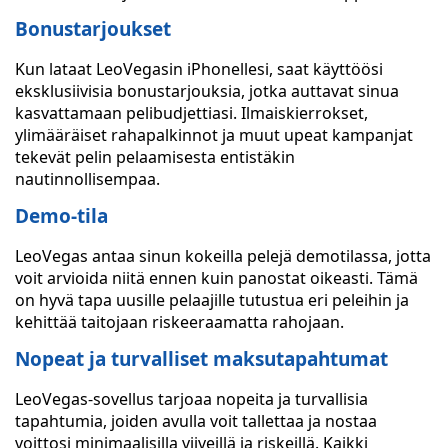
Bonustarjoukset
Kun lataat LeoVegasin iPhonellesi, saat käyttöösi
eksklusiivisia bonustarjouksia, jotka auttavat sinua
kasvattamaan pelibudjettiasi. Ilmaiskierrokset,
ylimääräiset rahapalkinnot ja muut upeat kampanjat
tekevät pelin pelaamisesta entistäkin
nautinnollisempaa.
Demo-tila
LeoVegas antaa sinun kokeilla pelejä demotilassa, jotta
voit arvioida niitä ennen kuin panostat oikeasti. Tämä
on hyvä tapa uusille pelaajille tutustua eri peleihin ja
kehittää taitojaan riskeeraamatta rahojaan.
Nopeat ja turvalliset maksutapahtumat
LeoVegas-sovellus tarjoaa nopeita ja turvallisia
tapahtumia, joiden avulla voit tallettaa ja nostaa
voittosi minimaalisilla viiveillä ja riskeillä. Kaikki