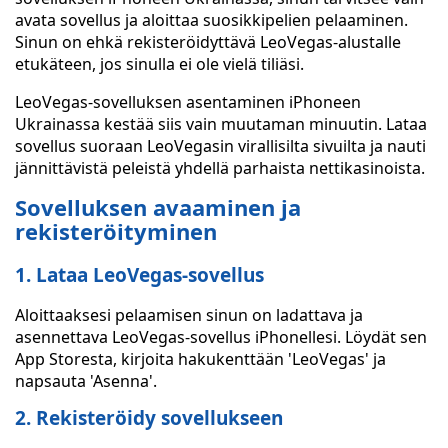
avata sovellus ja aloittaa suosikkipelien pelaaminen.
Sinun on ehkä rekisteröidyttävä LeoVegas-alustalle
etukäteen, jos sinulla ei ole vielä tiliäsi.
LeoVegas-sovelluksen asentaminen iPhoneen
Ukrainassa kestää siis vain muutaman minuutin. Lataa
sovellus suoraan LeoVegasin virallisilta sivuilta ja nauti
jännittävistä peleistä yhdellä parhaista nettikasinoista.
Sovelluksen avaaminen ja
rekisteröityminen
1. Lataa LeoVegas-sovellus
Aloittaaksesi pelaamisen sinun on ladattava ja
asennettava LeoVegas-sovellus iPhonellesi. Löydät sen
App Storesta, kirjoita hakukenttään 'LeoVegas' ja
napsauta 'Asenna'.
2. Rekisteröidy sovellukseen