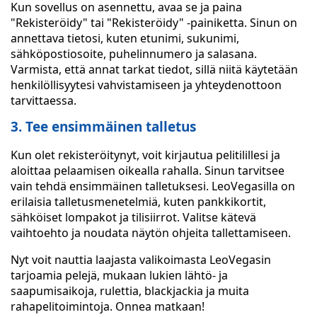
Kun sovellus on asennettu, avaa se ja paina
"Rekisteröidy" tai "Rekisteröidy" -painiketta. Sinun on
annettava tietosi, kuten etunimi, sukunimi,
sähköpostiosoite, puhelinnumero ja salasana.
Varmista, että annat tarkat tiedot, sillä niitä käytetään
henkilöllisyytesi vahvistamiseen ja yhteydenottoon
tarvittaessa.
3. Tee ensimmäinen talletus
Kun olet rekisteröitynyt, voit kirjautua pelitilillesi ja
aloittaa pelaamisen oikealla rahalla. Sinun tarvitsee
vain tehdä ensimmäinen talletuksesi. LeoVegasilla on
erilaisia talletusmenetelmiä, kuten pankkikortit,
sähköiset lompakot ja tilisiirrot. Valitse kätevä
vaihtoehto ja noudata näytön ohjeita tallettamiseen.
Nyt voit nauttia laajasta valikoimasta LeoVegasin
tarjoamia pelejä, mukaan lukien lähtö- ja
saapumisaikoja, rulettia, blackjackia ja muita
rahapelitoimintoja. Onnea matkaan!