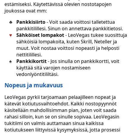
estämiseksi. Käytettävissä olevien nostotapojen
joukossa ovat mm:
Pankkisiirto
- Voit saada voittosi talletettua
pankkitilillesi. Sinun on annettava pankkitietosi.
Sähköiset lompakot
- LeoVegas tukee suosittuja
sähköisiä lompakoita, kuten Skrill, Neteller ja
muut. Voit nostaa voittosi nopeasti ja helposti
nettitilillesi.
Pankkikortit
- Jos sinulla on pankkikortti, voit
käyttää sitä varojen nostamiseen
vedonlyöntitililtäsi.
Nopeus ja mukavuus
LeoVegas pyrkii tarjoamaan pelaajilleen nopeat ja
kätevät kotiutusvaihtoehdot. Kaikki nostopyynnöt
käsitellään mahdollisimman pian, joten voit saada
rahasi silloin, kun se on sinulle sopivaa. LeoVegasin
tukitiimi on valmis auttamaan sinua kaikissa
kotiutukseen liittyvissä kysymyksissä, jotta prosessi