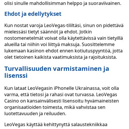
olisi sinulle mahdollisimman helppo ja suoraviivainen.
Ehdot ja edellytykset
Kun nostat varoja LeoVegas-tililtäsi, sinun on pidettävä
mielessäsi tietyt säännöt ja ehdot. Jotkin
nostomenetelmät voivat olla käytettävissä vain tietyillä
alueilla tai niihin voi liittyä maksuja. Suosittelemme
lukemaan kasinon ehdot ennen kotiutuspyyntöä, jotta
olet tietoinen kaikista vaatimuksista ja rajoituksista.
Turvallisuuden varmistaminen ja
lisenssi
Kun lataat LeoVegasin iPhonelle Ukrainassa, voit olla
varma, että tietosi ja rahasi ovat turvassa. LeoVegas
Casino on kansainvälisesti lisensoitu hyvämaineisten
organisaatioiden toimesta, mikä vahvistaa sen
luotettavuuden ja reiluuden.
LeoVegas käyttää kehittynyttä salaustekniikkaa