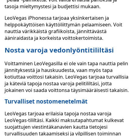
tasoja mieltymystesi ja budjettisi mukaan.
LeoVegas iPhonessa tarjoaa yksinkertaisen ja
helppokäyttöisen käyttöliittymän pelaamiseen. Voit
nauttia värikkäistä grafiikoista, jännittävästä
ääniraidasta ja korkeista voittokertoimista.
Nosta varoja vedonlyöntitililtäsi
Voittaminen LeoVegasilla ei ole vain tapa nauttia pelin
jännityksestä ja hauskuudesta, vaan myös tapa
kotiuttaa voittosi takaisin. LeoVegas tarjoaa turvallisia
ja käteviä tapoja nostaa varoja pelitililtäsi, jotta
jokainen voi saada voittonsa täysimääräisesti takaisin.
Turvalliset nostomenetelmät
LeoVegas tarjoaa erilaisia tapoja nostaa varoja
LeoVegas-tililtäsi. Kaikki maksutapahtumat kulkevat
suojattujen viestintäkanavien kautta tietojesi
turvallisuuden takaamiseksi ja vilpillisen toiminnan