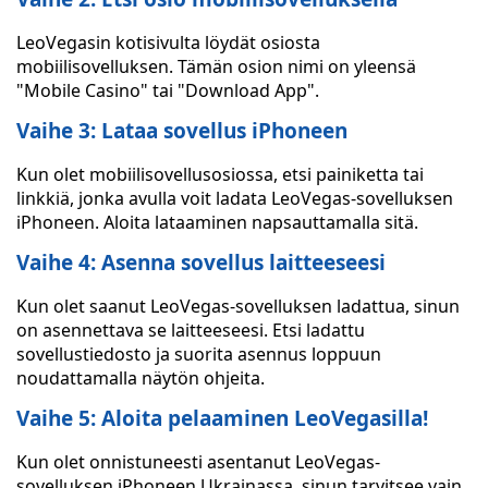
LeoVegasin kotisivulta löydät osiosta
mobiilisovelluksen. Tämän osion nimi on yleensä
"Mobile Casino" tai "Download App".
Vaihe 3: Lataa sovellus iPhoneen
Kun olet mobiilisovellusosiossa, etsi painiketta tai
linkkiä, jonka avulla voit ladata LeoVegas-sovelluksen
iPhoneen. Aloita lataaminen napsauttamalla sitä.
Vaihe 4: Asenna sovellus laitteeseesi
Kun olet saanut LeoVegas-sovelluksen ladattua, sinun
on asennettava se laitteeseesi. Etsi ladattu
sovellustiedosto ja suorita asennus loppuun
noudattamalla näytön ohjeita.
Vaihe 5: Aloita pelaaminen LeoVegasilla!
Kun olet onnistuneesti asentanut LeoVegas-
sovelluksen iPhoneen Ukrainassa, sinun tarvitsee vain