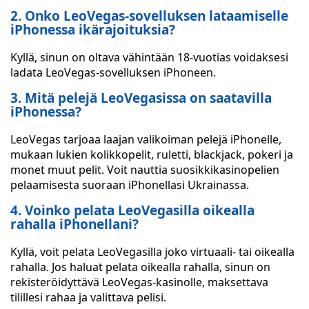
2. Onko LeoVegas-sovelluksen lataamiselle
iPhonessa ikärajoituksia?
Kyllä, sinun on oltava vähintään 18-vuotias voidaksesi
ladata LeoVegas-sovelluksen iPhoneen.
3. Mitä pelejä LeoVegasissa on saatavilla
iPhonessa?
LeoVegas tarjoaa laajan valikoiman pelejä iPhonelle,
mukaan lukien kolikkopelit, ruletti, blackjack, pokeri ja
monet muut pelit. Voit nauttia suosikkikasinopelien
pelaamisesta suoraan iPhonellasi Ukrainassa.
4. Voinko pelata LeoVegasilla oikealla
rahalla iPhonellani?
Kyllä, voit pelata LeoVegasilla joko virtuaali- tai oikealla
rahalla. Jos haluat pelata oikealla rahalla, sinun on
rekisteröidyttävä LeoVegas-kasinolle, maksettava
tilillesi rahaa ja valittava pelisi.