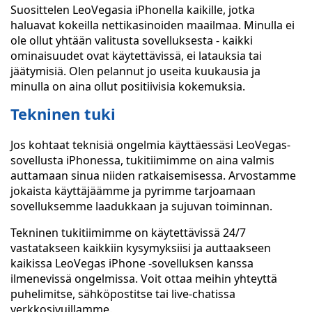
Suosittelen LeoVegasia iPhonella kaikille, jotka
haluavat kokeilla nettikasinoiden maailmaa. Minulla ei
ole ollut yhtään valitusta sovelluksesta - kaikki
ominaisuudet ovat käytettävissä, ei latauksia tai
jäätymisiä. Olen pelannut jo useita kuukausia ja
minulla on aina ollut positiivisia kokemuksia.
Tekninen tuki
Jos kohtaat teknisiä ongelmia käyttäessäsi LeoVegas-
sovellusta iPhonessa, tukitiimimme on aina valmis
auttamaan sinua niiden ratkaisemisessa. Arvostamme
jokaista käyttäjäämme ja pyrimme tarjoamaan
sovelluksemme laadukkaan ja sujuvan toiminnan.
Tekninen tukitiimimme on käytettävissä 24/7
vastatakseen kaikkiin kysymyksiisi ja auttaakseen
kaikissa LeoVegas iPhone -sovelluksen kanssa
ilmenevissä ongelmissa. Voit ottaa meihin yhteyttä
puhelimitse, sähköpostitse tai live-chatissa
verkkosivuillamme.