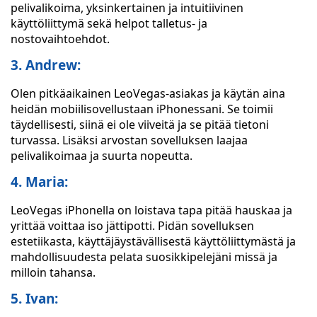
pelivalikoima, yksinkertainen ja intuitiivinen
käyttöliittymä sekä helpot talletus- ja
nostovaihtoehdot.
3. Andrew:
Olen pitkäaikainen LeoVegas-asiakas ja käytän aina
heidän mobiilisovellustaan iPhonessani. Se toimii
täydellisesti, siinä ei ole viiveitä ja se pitää tietoni
turvassa. Lisäksi arvostan sovelluksen laajaa
pelivalikoimaa ja suurta nopeutta.
4. Maria:
LeoVegas iPhonella on loistava tapa pitää hauskaa ja
yrittää voittaa iso jättipotti. Pidän sovelluksen
estetiikasta, käyttäjäystävällisestä käyttöliittymästä ja
mahdollisuudesta pelata suosikkipelejäni missä ja
milloin tahansa.
5. Ivan: