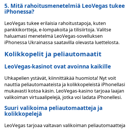
5. Mitä rahoitusmenetelmiä LeoVegas tukee
iPhonessa?
LeoVegas tukee erilaisia rahoitustapoja, kuten
pankkikortteja, e-lompakoita ja tilisiirtoja. Valitse
haluamasi menetelmä LeoVegas-sovelluksen
iPhonessa Ukrainassa saatavilla olevasta luettelosta.
Kolikkopelit ja peliautomaatit
LeoVegas-kasinot ovat avoinna kaikille
Uhkapelien ystävät, kiinnittäkää huomiota! Nyt voit
nauttia peliautomaateista ja kolikkopeleistä iPhonellasi
mukavasti kotoa käsin. LeoVegas-kasino tarjoaa laajan
valikoiman virtuaalipelejä, jotka voi ladata iPhonellesi.
Suuri valikoima peliautomaatteja ja
kolikkopelejä
LeoVegas tarjoaa valtavan valikoiman peliautomaatteja