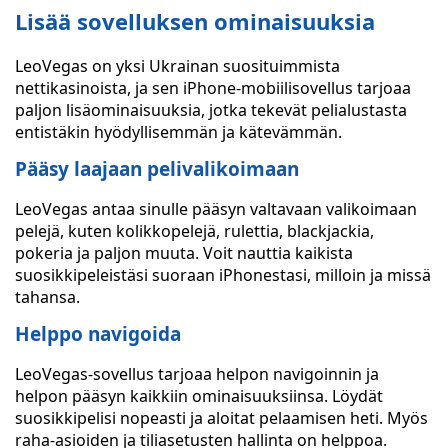
Lisää sovelluksen ominaisuuksia
LeoVegas on yksi Ukrainan suosituimmista
nettikasinoista, ja sen iPhone-mobiilisovellus tarjoaa
paljon lisäominaisuuksia, jotka tekevät pelialustasta
entistäkin hyödyllisemmän ja kätevämmän.
Pääsy laajaan pelivalikoimaan
LeoVegas antaa sinulle pääsyn valtavaan valikoimaan
pelejä, kuten kolikkopelejä, rulettia, blackjackia,
pokeria ja paljon muuta. Voit nauttia kaikista
suosikkipeleistäsi suoraan iPhonestasi, milloin ja missä
tahansa.
Helppo navigoida
LeoVegas-sovellus tarjoaa helpon navigoinnin ja
helpon pääsyn kaikkiin ominaisuuksiinsa. Löydät
suosikkipelisi nopeasti ja aloitat pelaamisen heti. Myös
raha-asioiden ja tiliasetusten hallinta on helppoa.