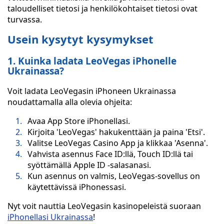
taloudelliset tietosi ja henkilökohtaiset tietosi ovat
turvassa.
Usein kysytyt kysymykset
1. Kuinka ladata LeoVegas iPhonelle
Ukrainassa?
Voit ladata LeoVegasin iPhoneen Ukrainassa
noudattamalla alla olevia ohjeita:
Avaa App Store iPhonellasi.
Kirjoita 'LeoVegas' hakukenttään ja paina 'Etsi'.
Valitse LeoVegas Casino App ja klikkaa 'Asenna'.
Vahvista asennus Face ID:llä, Touch ID:llä tai
syöttämällä Apple ID -salasanasi.
Kun asennus on valmis, LeoVegas-sovellus on
käytettävissä iPhonessasi.
Nyt voit nauttia LeoVegasin kasinopeleistä suoraan
iPhonellasi Ukrainassa
!