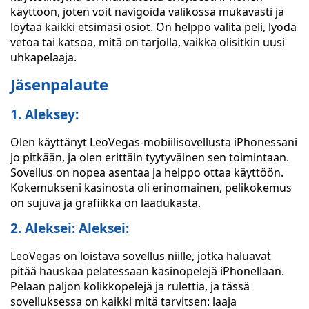
käyttöön, joten voit navigoida valikossa mukavasti ja
löytää kaikki etsimäsi osiot. On helppo valita peli, lyödä
vetoa tai katsoa, mitä on tarjolla, vaikka olisitkin uusi
uhkapelaaja.
Jäsenpalaute
1. Aleksey:
Olen käyttänyt LeoVegas-mobiilisovellusta iPhonessani
jo pitkään, ja olen erittäin tyytyväinen sen toimintaan.
Sovellus on nopea asentaa ja helppo ottaa käyttöön.
Kokemukseni kasinosta oli erinomainen, pelikokemus
on sujuva ja grafiikka on laadukasta.
2. Aleksei: Aleksei:
LeoVegas on loistava sovellus niille, jotka haluavat
pitää hauskaa pelatessaan kasinopelejä iPhonellaan.
Pelaan paljon kolikkopelejä ja rulettia, ja tässä
sovelluksessa on kaikki mitä tarvitsen: laaja