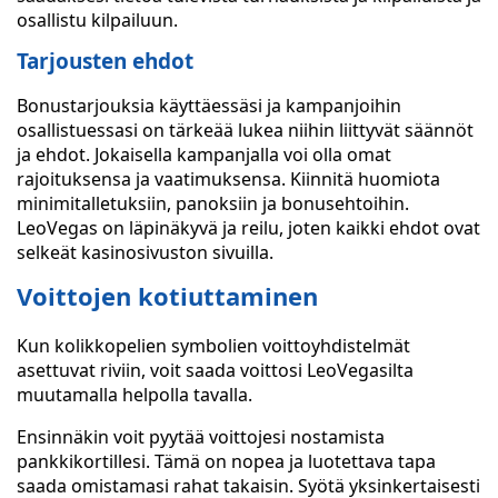
osallistu kilpailuun.
Tarjousten ehdot
Bonustarjouksia käyttäessäsi ja kampanjoihin
osallistuessasi on tärkeää lukea niihin liittyvät säännöt
ja ehdot. Jokaisella kampanjalla voi olla omat
rajoituksensa ja vaatimuksensa. Kiinnitä huomiota
minimitalletuksiin, panoksiin ja bonusehtoihin.
LeoVegas on läpinäkyvä ja reilu, joten kaikki ehdot ovat
selkeät kasinosivuston sivuilla.
Voittojen kotiuttaminen
Kun kolikkopelien symbolien voittoyhdistelmät
asettuvat riviin, voit saada voittosi LeoVegasilta
muutamalla helpolla tavalla.
Ensinnäkin voit pyytää voittojesi nostamista
pankkikortillesi. Tämä on nopea ja luotettava tapa
saada omistamasi rahat takaisin. Syötä yksinkertaisesti