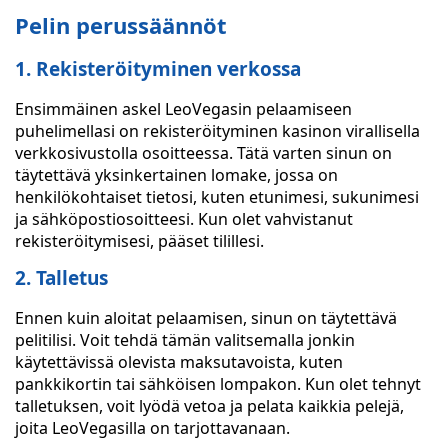
Pelin perussäännöt
1. Rekisteröityminen verkossa
Ensimmäinen askel LeoVegasin pelaamiseen
puhelimellasi on rekisteröityminen kasinon virallisella
verkkosivustolla osoitteessa. Tätä varten sinun on
täytettävä yksinkertainen lomake, jossa on
henkilökohtaiset tietosi, kuten etunimesi, sukunimesi
ja sähköpostiosoitteesi. Kun olet vahvistanut
rekisteröitymisesi, pääset tilillesi.
2. Talletus
Ennen kuin aloitat pelaamisen, sinun on täytettävä
pelitilisi. Voit tehdä tämän valitsemalla jonkin
käytettävissä olevista maksutavoista, kuten
pankkikortin tai sähköisen lompakon. Kun olet tehnyt
talletuksen, voit lyödä vetoa ja pelata kaikkia pelejä,
joita LeoVegasilla on tarjottavanaan.