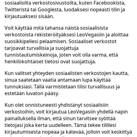
sosiaalisilta verkostosivustoilta, kuten Facebookista,
Twitteristä tai Googlesta, luodaksesi nopeasti tilin ja
kirjautuaksesi sisään.
Voit käyttää mitä tahansa näistä sosiaalisista
verkostoista rekisteröityäksesi LeoVegasiin ja aloittaa
suosikkipeliesi pelaamisen. Sosiaaliset verkostot
tarjoavat turvallisia ja suojattuja
tunnistautumiskeinoja, joten voit olla varma, että
henkilökohtaiset tietosi ovat suojattuja.
Kun valitset yhteyden sosiaalisten verkostojen kautta,
sinua saatetaan vaatia antamaan lupa käyttää
tunnuksiasi. Tällä varmistetaan tilisi turvallisuus ja
estetään luvaton pääsy.
Kun olet onnistuneesti yhdistänyt sosiaalisiin
verkostoihin, voit kirjautua LeoVegasiin yhdellä napin
painalluksella ilman, että sinun tarvitsee syöttää
tietojasi joka kerta uudelleen. Tämä tekee tilillesi
kirjautumisesta nopeaa ja kätevää, jolloin voit keskittyä