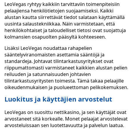
LeoVegas ryhtyy kaikkiin tarvittaviin toimenpiteisiin
pelaajiensa henkilötietojen suojaamiseksi. Kaikki
alustan kautta siirrettävät tiedot salataan käyttämällä
uusinta salaustekniikkaa. Näin varmistetaan, että
henkilökohtaiset ja taloudelliset tietosi ovat suojattuja
kolmansien osapuolten pääsyltä kohteeseen.
Lisäksi LeoVegas noudattaa rahapelien
sääntelyviranomaisten asettamia sääntöjä ja
standardeja. Johtavat tilintarkastusyritykset ovat
riippumattomasti varmistaneet kaikkien alustan pelien
reiluuden ja satunnaisuuden johtavien
tilintarkastusyritysten toimesta. Tämä takaa pelaajille
oikeudenmukaisen ja puolueettoman pelikokemuksen.
Luokitus ja käyttäjien arvostelut
LeoVegas on suosittu nettikasino, ja sen käyttäjät ovat
arvostaneet sitä korkealle. Monet pelaajat arvostelevat
arvosteluissaan sen luotettavuutta ja palvelun laatua.