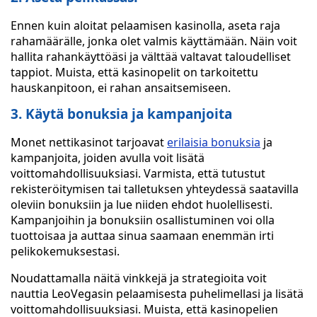
Ennen kuin aloitat pelaamisen kasinolla, aseta raja
rahamäärälle, jonka olet valmis käyttämään. Näin voit
hallita rahankäyttöäsi ja välttää valtavat taloudelliset
tappiot. Muista, että kasinopelit on tarkoitettu
hauskanpitoon, ei rahan ansaitsemiseen.
3. Käytä bonuksia ja kampanjoita
Monet nettikasinot tarjoavat
erilaisia bonuksia
ja
kampanjoita, joiden avulla voit lisätä
voittomahdollisuuksiasi. Varmista, että tutustut
rekisteröitymisen tai talletuksen yhteydessä saatavilla
oleviin bonuksiin ja lue niiden ehdot huolellisesti.
Kampanjoihin ja bonuksiin osallistuminen voi olla
tuottoisaa ja auttaa sinua saamaan enemmän irti
pelikokemuksestasi.
Noudattamalla näitä vinkkejä ja strategioita voit
nauttia LeoVegasin pelaamisesta puhelimellasi ja lisätä
voittomahdollisuuksiasi. Muista, että kasinopelien