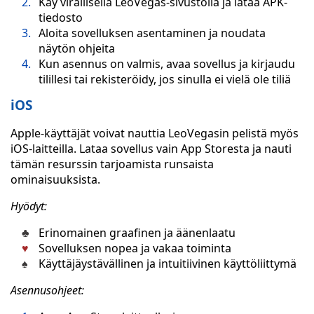
Käy virallisella LeoVegas-sivustolla ja lataa APK-
tiedosto
Aloita sovelluksen asentaminen ja noudata
näytön ohjeita
Kun asennus on valmis, avaa sovellus ja kirjaudu
tilillesi tai rekisteröidy, jos sinulla ei vielä ole tiliä
iOS
Apple-käyttäjät voivat nauttia LeoVegasin pelistä myös
iOS-laitteilla. Lataa sovellus vain App Storesta ja nauti
tämän resurssin tarjoamista runsaista
ominaisuuksista.
Hyödyt:
Erinomainen graafinen ja äänenlaatu
Sovelluksen nopea ja vakaa toiminta
Käyttäjäystävällinen ja intuitiivinen käyttöliittymä
Asennusohjeet: