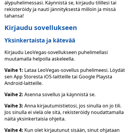
älypuhelimessasi. Käynnistä se, kirjaudu tilillesi tai
rekisteröidy ja nauti jännityksestä milloin ja missä
tahansa!
Kirjaudu sovellukseen
Yksinkertaista ja kätevää
Kirjaudu LeoVegas-sovellukseen puhelimellasi
muutamalla helpolla askeleella.
Vaihe 1:
Lataa LeoVegas-sovellus puhelimeesi. Löydät
sen App Storesta iOS-laitteille tai Google Playsta
Android-laitteille.
Vaihe 2:
Asenna sovellus ja käynnistä se.
Vaihe 3:
Anna kirjautumistietosi, jos sinulla on jo tili.
Jos sinulla ei vielä ole sitä, rekisteröidy noudattamalla
näitä yksinkertaisia ohjeita.
Vaihe 4:
Kun olet kirjautunut sisään, sinut ohjataan