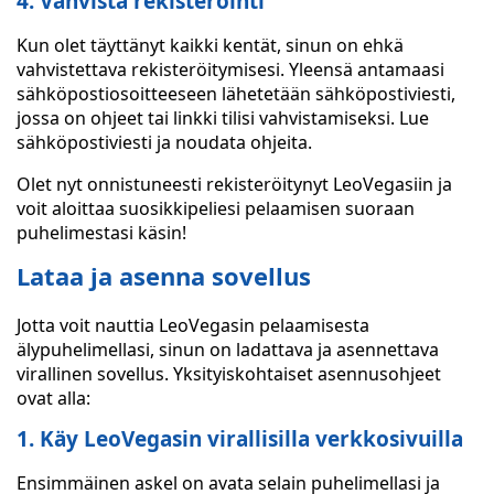
4. Vahvista rekisteröinti
Kun olet täyttänyt kaikki kentät, sinun on ehkä
vahvistettava rekisteröitymisesi. Yleensä antamaasi
sähköpostiosoitteeseen lähetetään sähköpostiviesti,
jossa on ohjeet tai linkki tilisi vahvistamiseksi. Lue
sähköpostiviesti ja noudata ohjeita.
Olet nyt onnistuneesti rekisteröitynyt LeoVegasiin ja
voit aloittaa suosikkipeliesi pelaamisen suoraan
puhelimestasi käsin!
Lataa ja asenna sovellus
Jotta voit nauttia LeoVegasin pelaamisesta
älypuhelimellasi, sinun on ladattava ja asennettava
virallinen sovellus. Yksityiskohtaiset asennusohjeet
ovat alla:
1. Käy LeoVegasin virallisilla verkkosivuilla
Ensimmäinen askel on avata selain puhelimellasi ja