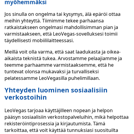
myöhemmäksi
Jos sinulla on ongelma tai kysymys, älä epäröi ottaa
meihin yhteyttä. Tiimimme tekee parhaansa
ratkaistakseen ongelmasi mahdollisimman pian ja
varmistaakseen, että LeoVegas-sovelluksesi toimii
täydellisesti mobiililaitteessasi.
Meillä voit olla varma, että saat laadukasta ja oikea-
aikaista teknistä tukea. Arvostamme pelaajiamme ja
teemme parhaamme varmistaaksemme, että he
tuntevat olonsa mukavaksi ja turvalliseksi
pelatessamme LeoVegasilla puhelimillaan.
Yhteyden luominen sosiaalisiin
verkostoihin
LeoVegas tarjoaa käyttäjilleen nopean ja helpon
pääsyn sosiaalisiin verkostopalveluihin, mikä helpottaa
rekisteröintiprosessia ja kirjautumista. Tämä
tarkoittaa, että voit käyttää tunnuksiasi suosituilta