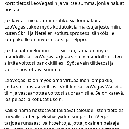
korttitietosi LeoVegasiin ja valitse summa, jonka haluat
nostaa.
Jos käytät mieluummin sähköisiä lompakoita,
LeoVegas tukee myös kotiutuksia maksujärjestelmiin,
kuten Skrill ja Neteller. Kotiutusprosessi sähköisille
lompakoille on myös nopea ja helppo.
Jos haluat mieluummin tilisiirron, tämä on myös
mahdollista. LeoVegas tarjoaa sinulle mahdollisuuden
siirtää voittosi pankkitilillesi. Syötä vain tilitietosi ja
valitse nostettava summa.
LeoVegasilla on myös oma virtuaalinen lompakko,
josta voit nostaa voittosi. Voit luoda LeoVegas Wallet -
tilin ja vastaanottaa voittosi suoraan sille. Se on kätevä,
jos pelaat ja kotiutat usein.
Kaikki nämä nostotavat takaavat taloudellisten tietojesi
turvallisuuden ja yksityisyyden suojan. LeoVegas
tarjoaa runsaasti vaihtoehtoja, jotta jokainen pelaaja