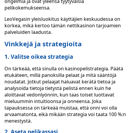
ongelmia ja ovat yleensä tyytyväisiä
pelikokemukseensa.
LeoVegasin yleisluokitus käyttäjien keskuudessa on
korkea, mikä kertoo tämän nettikasinon tarjoamien
palveluiden laadusta.
Vinkkejä ja strategioita
1. Valitse oikea strategia
On tärkeää, että sinulla on kasinopelistrategia. Päätä
etukäteen, millä panoksilla pelaat ja mitä sääntöjä
noudatat. Jotkut pelaajat haluavat kerätä tietoa ja
analysoida tietoja tietystä pelistä ennen kuin he
aloittavat vedonlyönnin, kun taas toiset luottavat
mieluummin intuitioonsa ja onneensa. Joka
tapauksessa on tärkeää muistaa, että onni voi olla
arvaamatonta, eikä mikään strategia voi taata 100 %:n
menestystä.
2. Aseta pelikassasi