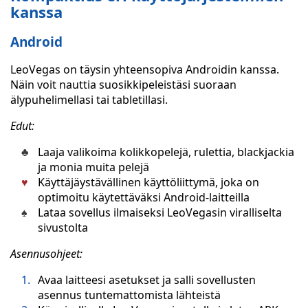
kanssa
Android
LeoVegas on täysin yhteensopiva Androidin kanssa.
Näin voit nauttia suosikkipeleistäsi suoraan
älypuhelimellasi tai tabletillasi.
Edut:
Laaja valikoima kolikkopelejä, rulettia, blackjackia
ja monia muita pelejä
Käyttäjäystävällinen käyttöliittymä, joka on
optimoitu käytettäväksi Android-laitteilla
Lataa sovellus ilmaiseksi LeoVegasin viralliselta
sivustolta
Asennusohjeet:
Avaa laitteesi asetukset ja salli sovellusten
asennus tuntemattomista lähteistä