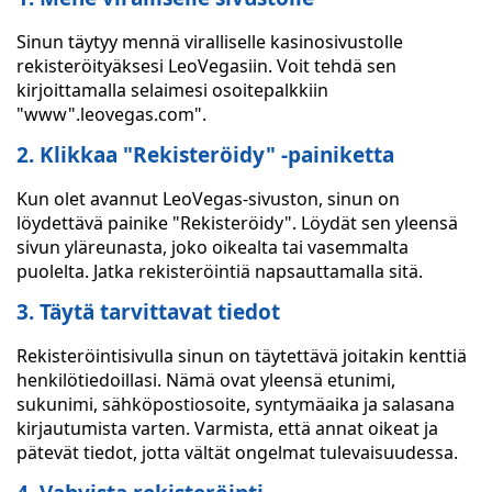
Sinun täytyy mennä viralliselle kasinosivustolle
rekisteröityäksesi LeoVegasiin. Voit tehdä sen
kirjoittamalla selaimesi osoitepalkkiin
"www".leovegas.com".
2. Klikkaa "Rekisteröidy" -painiketta
Kun olet avannut LeoVegas-sivuston, sinun on
löydettävä painike "Rekisteröidy". Löydät sen yleensä
sivun yläreunasta, joko oikealta tai vasemmalta
puolelta. Jatka rekisteröintiä napsauttamalla sitä.
3. Täytä tarvittavat tiedot
Rekisteröintisivulla sinun on täytettävä joitakin kenttiä
henkilötiedoillasi. Nämä ovat yleensä etunimi,
sukunimi, sähköpostiosoite, syntymäaika ja salasana
kirjautumista varten. Varmista, että annat oikeat ja
pätevät tiedot, jotta vältät ongelmat tulevaisuudessa.