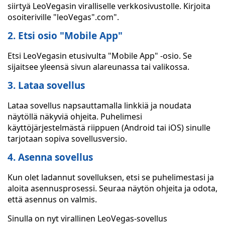
siirtyä LeoVegasin viralliselle verkkosivustolle. Kirjoita
osoiteriville "leoVegas".com".
2. Etsi osio "Mobile App"
Etsi LeoVegasin etusivulta "Mobile App" -osio. Se
sijaitsee yleensä sivun alareunassa tai valikossa.
3. Lataa sovellus
Lataa sovellus napsauttamalla linkkiä ja noudata
näytöllä näkyviä ohjeita. Puhelimesi
käyttöjärjestelmästä riippuen (Android tai iOS) sinulle
tarjotaan sopiva sovellusversio.
4. Asenna sovellus
Kun olet ladannut sovelluksen, etsi se puhelimestasi ja
aloita asennusprosessi. Seuraa näytön ohjeita ja odota,
että asennus on valmis.
Sinulla on nyt virallinen LeoVegas-sovellus