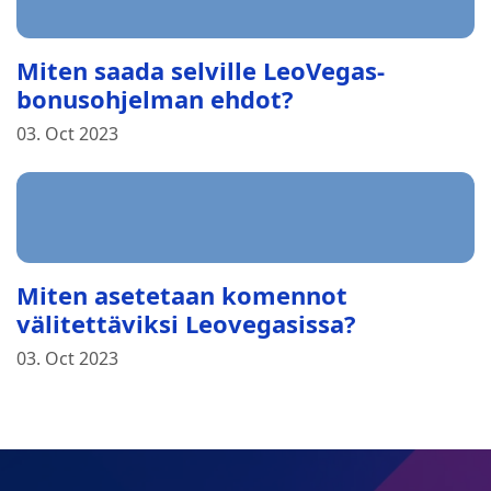
Miten saada selville LeoVegas-
bonusohjelman ehdot?
03. Oct 2023
Miten asetetaan komennot
välitettäviksi Leovegasissa?
03. Oct 2023