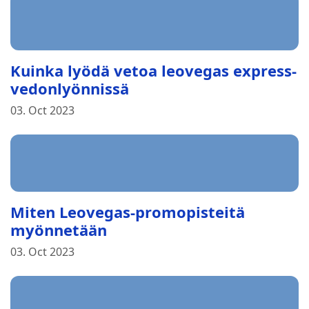
Kuinka lyödä vetoa leovegas express-
vedonlyönnissä
03. Oct 2023
Miten Leovegas-promopisteitä
myönnetään
03. Oct 2023