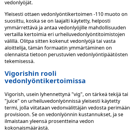
vedonlyöjät.
Yleisesti ottaen vedonlyöntikertoimen -110 muoto on
suosittu, koska se on laajalti käytetty, helposti
ymmärrettävä ja antaa vedonlyöjille mahdollisuuden
vertailla kertoimia eri urheiluvedonlyöntitoimistojen
välillä. Olitpa sitten kokenut vedonlyöjä tai vasta
aloittelija, tämän formaatin ymmärtäminen on
olennaista tietoon perustuvien vedonlyöntipäätösten
tekemisessä.
Vigorishin rooli
vedonlyöntikertoimissa
Vigorish, usein lyhennettynä "vig", on tärkeä tekijä tai
"juice" on urheiluvedonlyönnissä yleisesti käytetty
termi, jolla viitataan vedonvälittäjän vedosta perimään
provisioon. Se on vedonlyönnin kustannukset, ja se
ilmaistaan yleensä prosentteina vedon
kokonaismäärästä.