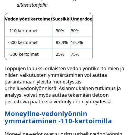
altavastaajalla.
Vedonlyöntikertoimet
Suosikki
Underdog
-110 kertoimet
50%
50%
-500 kertoimet
83.3%
16.7%
+300 kertoimet
25%
75%
Loppujen lopuksi erilaisten vedonlyöntikertoimien ja
niiden vaikutusten ymmärtäminen voi auttaa
parantamaan yleistä menestystäsi
urheiluvedonlyönnissä. Asianmukainen tutkimus ja
analyysi voivat myös auttaa tekemään tietoon
perustuvia päätöksiä vedonlyönnin yhteydessä.
Moneyline-vedonlyönnin
ymmärtäminen -110-kertoimilla
Moneyline-vedot ovat suosittu urheiluvedonlyönnin