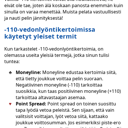
eivät ole tae, joten älä koskaan panosta enemmän kuin
sinulla on varaa menettää. Muista pelata vastuullisesti
ja nauti pelin jännityksestä!
-110-vedonlyöntikertoimissa
käytetyt yleiset termit
Kun tarkastelet -110-vedonlyöntikertoimia, on
olemassa useita yleisiä termejä, jotka sinun tulisi
tuntea:
Moneyline:
Moneyline edustaa kertoimia siitä,
että tietty joukkue voittaa pelin suoraan.
Negatiivinen moneyline (-110) tarkoittaa
suosikkia, kun taas positiivinen moneyline (+110)
tarkoittaa altavastaajan asemaa.
Point Spread:
Point spread on toinen suosittu
tapa lyödä vetoa peleistä. Sen sijaan, että vain
valitsisit voittajan, lyöt vetoa siitä, kattaako
joukkue voittosumman. Jos esimerkiksi piste-ero