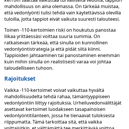
kerroin saattaa vaikuttaa turvalliselta vedolta, tappion
mahdollisuus on aina olemassa. On tärkeää muistaa,
että vedonlyönti tulisi tehdä vain käytettävissä olevilla
tuloilla, jotta tappiot eivät vaikuta suuresti talouteesi.
Toinen -110-kertoimien riski on houkutus panostaa
liikaa yrittäessäsi voittaa suuria summia. On
ratkaisevan tärkeää, että sinulla on kunnollinen
vedonlyöntistrategia ja että pidät siitä kiinni.
Tappioiden jahtaaminen tai panostaminen enemmän
kuin mihin sinulla on realistisesti varaa voi johtaa
taloudelliseen tuhoon.
Rajoitukset
Vaikka -110-kertoimet voivat vaikuttaa hyvältä
mahdollisuudelta tehdä rahaa, tämäntyyppiseen
vedonlyöntiin liittyy rajoituksia. Urheiluvedonvälittäjät
asettavat kertoimet luodakseen tasapainoisen
vedonlyöntitilanteen, jossa he tienaavat tuloksesta
riippumatta. Tämä tarkoittaa sitä, että vaikka
voittaisitkin, et välttämättä tee merkittävää voittoa.