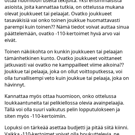
ottaa huomioon useita tekijöitä. Yksi ensimmäisistä
asioista, joita kannattaa tutkia, on ottelussa mukana
olevat joukkueet tai pelaajat. Ovatko joukkueet
tasaväkisiä vai onko toinen joukkue huomattavasti
parempi kuin toinen?? Nämä tiedot voivat auttaa sinua
päättelemään, ovatko -110-kertoimet hyvä arvo vai
eivät.
Toinen näkökohta on kunkin joukkueen tai pelaajan
tämänhetkinen kunto. Ovatko joukkueet voittaneet
jatkuvasti vai ovatko ne kamppailleet viime aikoina??
Joukkue tai pelaaja, joka on ollut voittoputkessa, voi
olla turvallisempi veto kuin joukkue tai pelaaja, joka on
hävinnyt.
Kannattaa myös ottaa huomioon, onko ottelussa
loukkaantuneita tai pelikiellossa olevia avainpelaajia.
Tällä voi olla suuri vaikutus pelin lopputulokseen ja
siten myös -110-kertoimiin.
Lopuksi on tärkeää asettaa budjetti ja pitää siitä kiinni.
Vaikka -110-kertoimet voivat olla houkuttelevia, ne