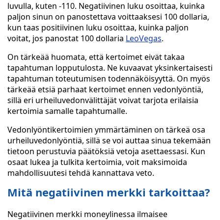
luvulla, kuten -110. Negatiivinen luku osoittaa, kuinka
paljon sinun on panostettava voittaaksesi 100 dollaria,
kun taas positiivinen luku osoittaa, kuinka paljon
voitat, jos panostat 100 dollaria
LeoVegas
.
On tärkeää huomata, että kertoimet eivät takaa
tapahtuman lopputulosta. Ne kuvaavat yksinkertaisesti
tapahtuman toteutumisen todennäköisyyttä. On myös
tärkeää etsiä parhaat kertoimet ennen vedonlyöntiä,
sillä eri urheiluvedonvälittäjät voivat tarjota erilaisia
kertoimia samalle tapahtumalle.
Vedonlyöntikertoimien ymmärtäminen on tärkeä osa
urheiluvedonlyöntiä, sillä se voi auttaa sinua tekemään
tietoon perustuvia päätöksiä vetoja asettaessasi. Kun
osaat lukea ja tulkita kertoimia, voit maksimoida
mahdollisuutesi tehdä kannattava veto.
Mitä negatiivinen merkki tarkoittaa?
Negatiivinen merkki moneylinessa ilmaisee