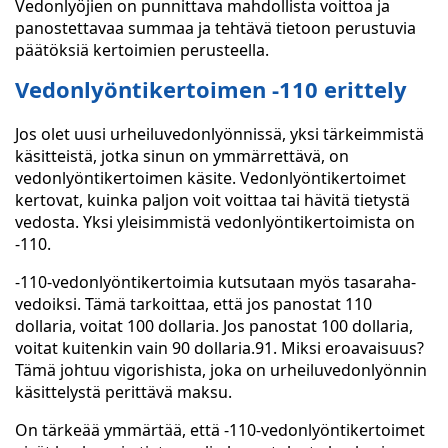
Vedonlyöjien on punnittava mahdollista voittoa ja
panostettavaa summaa ja tehtävä tietoon perustuvia
päätöksiä kertoimien perusteella.
Vedonlyöntikertoimen -110 erittely
Jos olet uusi urheiluvedonlyönnissä, yksi tärkeimmistä
käsitteistä, jotka sinun on ymmärrettävä, on
vedonlyöntikertoimen käsite. Vedonlyöntikertoimet
kertovat, kuinka paljon voit voittaa tai hävitä tietystä
vedosta. Yksi yleisimmistä vedonlyöntikertoimista on
-110.
-110-vedonlyöntikertoimia kutsutaan myös tasaraha-
vedoiksi. Tämä tarkoittaa, että jos panostat 110
dollaria, voitat 100 dollaria. Jos panostat 100 dollaria,
voitat kuitenkin vain 90 dollaria.91. Miksi eroavaisuus?
Tämä johtuu vigorishista, joka on urheiluvedonlyönnin
käsittelystä perittävä maksu.
On tärkeää ymmärtää, että -110-vedonlyöntikertoimet