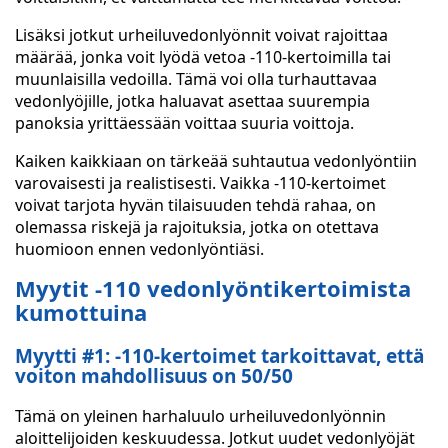
Lisäksi jotkut urheiluvedonlyönnit voivat rajoittaa
määrää, jonka voit lyödä vetoa -110-kertoimilla tai
muunlaisilla vedoilla. Tämä voi olla turhauttavaa
vedonlyöjille, jotka haluavat asettaa suurempia
panoksia yrittäessään voittaa suuria voittoja.
Kaiken kaikkiaan on tärkeää suhtautua vedonlyöntiin
varovaisesti ja realistisesti. Vaikka -110-kertoimet
voivat tarjota hyvän tilaisuuden tehdä rahaa, on
olemassa riskejä ja rajoituksia, jotka on otettava
huomioon ennen vedonlyöntiäsi.
Myytit -110 vedonlyöntikertoimista
kumottuina
Myytti #1: -110-kertoimet tarkoittavat, että
voiton mahdollisuus on 50/50
Tämä on yleinen harhaluulo urheiluvedonlyönnin
aloittelijoiden keskuudessa. Jotkut uudet vedonlyöjät