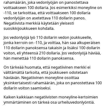
rahamäärän, joka vedonlyöjän on panostettava
voittaakseen 100 dollaria. Jos esimerkiksi moneyline on
-110, se tarkoittaa, että voittaakseen 100 dollaria
vedonlyöjän on asetettava 110 dollarin panos.
Negatiivista merkkiä käytetään yleisesti
suosikkijoukkueen kohdalla.
Jos vedonlyöjä lyö 110 dollarin vedon joukkueelle,
jonka kerroin on -110, ja voittaa, hän saa alkuperäisen
110 dollarin panoksensa takaisin ja lisäksi 100 dollarin
voiton, eli yhteensä 210 dollaria. Jos vedonlyöjä häviää,
hän menettää 110 dollarin panoksensa.
On tärkeää huomata, että negatiivinen merkki ei
välttämättä tarkoita, että joukkueen odotetaan
häviävän. Negatiivinen moneyline osoittaa
yksinkertaisesti rahamäärän, joka on panostettava 100
dollarin voiton saamiseksi.
Kaiken kaikkiaan negatiivisten moneyline-kertoimien
ymmärtäminen on tärkeä osa urheiluvedonlyöntiä.