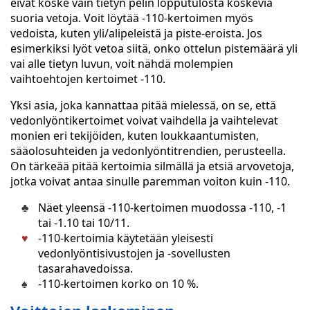
eivät koske vain tietyn pelin lopputulosta koskevia
suoria vetoja. Voit löytää -110-kertoimen myös
vedoista, kuten yli/alipeleistä ja piste-eroista. Jos
esimerkiksi lyöt vetoa siitä, onko ottelun pistemäärä yli
vai alle tietyn luvun, voit nähdä molempien
vaihtoehtojen kertoimet -110.
Yksi asia, joka kannattaa pitää mielessä, on se, että
vedonlyöntikertoimet voivat vaihdella ja vaihtelevat
monien eri tekijöiden, kuten loukkaantumisten,
sääolosuhteiden ja vedonlyöntitrendien, perusteella.
On tärkeää pitää kertoimia silmällä ja etsiä arvovetoja,
jotka voivat antaa sinulle paremman voiton kuin -110.
Näet yleensä -110-kertoimen muodossa -110, -1
tai -1.10 tai 10/11.
-110-kertoimia käytetään yleisesti
vedonlyöntisivustojen ja -sovellusten
tasarahavedoissa.
-110-kertoimen korko on 10 %.