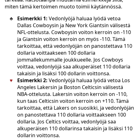
miten tämä kertoimen muoto toimii käytännössä.
Esimerkki 1:
Vedonlyöjä haluaa lyödä vetoa
Dallas Cowboysin ja New York Giantsin välisestä
NFL-ottelusta. Cowboysin voiton kerroin on -110
ja Giantsin voiton kerroin on myös -110. Tämä
tarkoittaa, että vedonlyöjän on panostettava 110
dollaria voittaakseen 100 dollaria
jommallekummalle joukkueelle. Jos Cowboys
voittaa, vedonlyöjä saa alkuperäiset 110 dollaria
takaisin ja lisäksi 100 dollarin voittonsa.
Esimerkki 2:
Vedonlyöjä haluaa lyödä vetoa Los
Angeles Lakersin ja Boston Celticsin välisestä
NBA-ottelusta. Lakersin voiton kerroin on -110,
kun taas Celticsin voiton kerroin on +110. Tämä
tarkoittaa, että Lakers on suosikki, ja vedonlyöjän
on panostettava 110 dollaria voittaakseen 100
dollaria. Jos Celtics voittaa, vedonlyöjä saa
alkuperäisen 110 dollarinsa takaisin ja lisäksi 110
dollarin voittonsa.