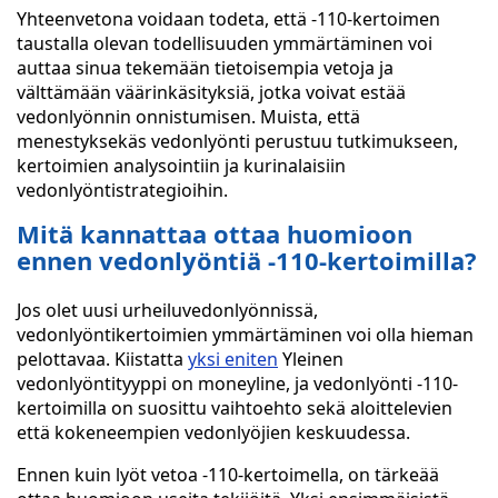
Yhteenvetona voidaan todeta, että -110-kertoimen
taustalla olevan todellisuuden ymmärtäminen voi
auttaa sinua tekemään tietoisempia vetoja ja
välttämään väärinkäsityksiä, jotka voivat estää
vedonlyönnin onnistumisen. Muista, että
menestyksekäs vedonlyönti perustuu tutkimukseen,
kertoimien analysointiin ja kurinalaisiin
vedonlyöntistrategioihin.
Mitä kannattaa ottaa huomioon
ennen vedonlyöntiä -110-kertoimilla?
Jos olet uusi urheiluvedonlyönnissä,
vedonlyöntikertoimien ymmärtäminen voi olla hieman
pelottavaa. Kiistatta
yksi eniten
Yleinen
vedonlyöntityyppi on moneyline, ja vedonlyönti -110-
kertoimilla on suosittu vaihtoehto sekä aloittelevien
että kokeneempien vedonlyöjien keskuudessa.
Ennen kuin lyöt vetoa -110-kertoimella, on tärkeää