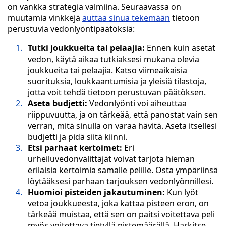
on vankka strategia valmiina. Seuraavassa on
muutamia vinkkejä
auttaa sinua tekemään
tietoon
perustuvia vedonlyöntipäätöksiä:
Tutki joukkueita tai pelaajia:
Ennen kuin asetat
vedon, käytä aikaa tutkiaksesi mukana olevia
joukkueita tai pelaajia. Katso viimeaikaisia
suorituksia, loukkaantumisia ja yleisiä tilastoja,
jotta voit tehdä tietoon perustuvan päätöksen.
Aseta budjetti:
Vedonlyönti voi aiheuttaa
riippuvuutta, ja on tärkeää, että panostat vain sen
verran, mitä sinulla on varaa hävitä. Aseta itsellesi
budjetti ja pidä siitä kiinni.
Etsi parhaat kertoimet:
Eri
urheiluvedonvälittäjät voivat tarjota hieman
erilaisia kertoimia samalle pelille. Osta ympäriinsä
löytääksesi parhaan tarjouksen vedonlyönnillesi.
Huomioi pisteiden jakautuminen:
Kun lyöt
vetoa joukkueesta, joka kattaa pisteen eron, on
tärkeää muistaa, että sen on paitsi voitettava peli
myös voitettava tietyllä pistemäärällä. Harkitse