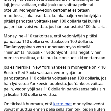
laji, jossa valitaan, mikä joukkue voittaa pelin tai
ottelun. Moneyline-vedon kertoimet esitetään
muodossa, joka osoittaa, kuinka paljon vedonlyöjän
pitäisi panostaa voittaakseen 100 dollaria tai kuinka
paljon hän voisi voittaa, jos hän panostaisi 100 dollaria.
Moneyline -110 tarkoittaa, että vedonlyöjän pitäisi
panostaa 110 dollaria voittaakseen 100 dollaria.
Tämäntyyppinen veto tunnetaan myös nimellä
"miinus" tai "suosikki" vedonlyönti, sillä negatiivinen
numero osoittaa, että joukkue on suosikki voittamaan.
Jos esimerkiksi New York Yankeesin moneyline on -110
Boston Red Soxia vastaan, vedonlyöjän on
panostettava 110 dollaria voittaakseen 100 dollaria, jos
hän lyö vetoa Yankeesin puolesta. Jos Yankees voittaa
pelin, vedonlyöjä saa 110 dollarin panoksensa takaisin
ja lisäksi 100 dollaria voittoa.
On tärkeää huomata, että
kertoimet
moneyline-vedot
voivat muuttua ennen peliä sellaisten tekijöiden kuten