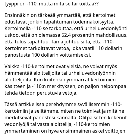
tyyppi on -110, mutta mitä se tarkoittaa??
Ensinnäkin on tärkeää ymmärtää, että kertoimet
edustavat jonkin tapahtuman todennäköisyyttä.
Kertoimella -110 se tarkoittaa, että urheiluvedonlyönti
uskoo, että on olemassa 52.4 prosentin mahdollisuus,
että tulos tapahtuu. Tämä johtuu siitä, että -110-
kertoimet tarkoittavat vetoa, joka vaatii 110 dollarin
panostusta 100 dollarin voittamiseksi.
Vaikka -110-kertoimet ovat yleisiä, ne voivat myös
hämmentää aloittelijoita tai urheiluvedonlyönnin
aloittelijoita. Kun kuitenkin ymmärrät kertoimien
käsitteen ja -110:n merkityksen, on paljon helpompaa
tehdä tietoon perustuvia vetoja.
Tässä artikkelissa perehdymme syvällisemmin -110-
kertoimiin ja selitämme, miten ne toimivat ja mitä ne
merkitsevät panostesi kannalta. Olitpa sitten kokenut
vedonlyöjä tai vasta aloittelija, -110-kertoimien
ymmärtäminen on hyvä ensimmäinen askel voittojen