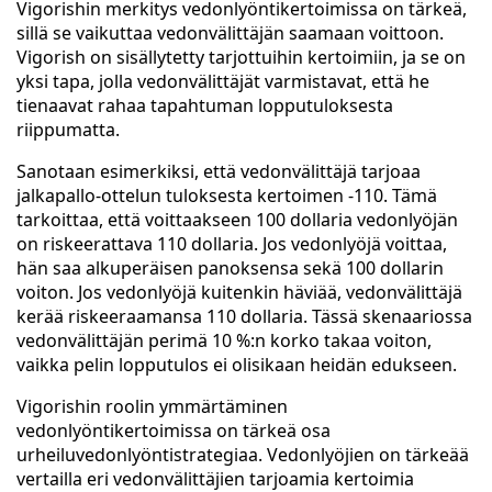
Vigorishin merkitys vedonlyöntikertoimissa on tärkeä,
sillä se vaikuttaa vedonvälittäjän saamaan voittoon.
Vigorish on sisällytetty tarjottuihin kertoimiin, ja se on
yksi tapa, jolla vedonvälittäjät varmistavat, että he
tienaavat rahaa tapahtuman lopputuloksesta
riippumatta.
Sanotaan esimerkiksi, että vedonvälittäjä tarjoaa
jalkapallo-ottelun tuloksesta kertoimen -110. Tämä
tarkoittaa, että voittaakseen 100 dollaria vedonlyöjän
on riskeerattava 110 dollaria. Jos vedonlyöjä voittaa,
hän saa alkuperäisen panoksensa sekä 100 dollarin
voiton. Jos vedonlyöjä kuitenkin häviää, vedonvälittäjä
kerää riskeeraamansa 110 dollaria. Tässä skenaariossa
vedonvälittäjän perimä 10 %:n korko takaa voiton,
vaikka pelin lopputulos ei olisikaan heidän edukseen.
Vigorishin roolin ymmärtäminen
vedonlyöntikertoimissa on tärkeä osa
urheiluvedonlyöntistrategiaa. Vedonlyöjien on tärkeää
vertailla eri vedonvälittäjien tarjoamia kertoimia