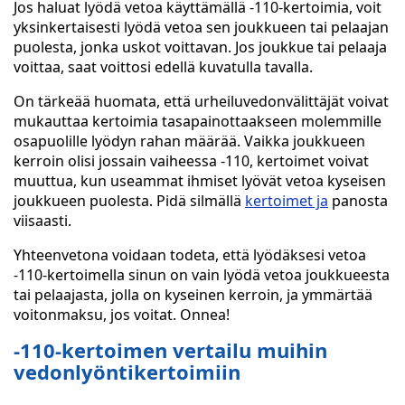
Jos haluat lyödä vetoa käyttämällä -110-kertoimia, voit
yksinkertaisesti lyödä vetoa sen joukkueen tai pelaajan
puolesta, jonka uskot voittavan. Jos joukkue tai pelaaja
voittaa, saat voittosi edellä kuvatulla tavalla.
On tärkeää huomata, että urheiluvedonvälittäjät voivat
mukauttaa kertoimia tasapainottaakseen molemmille
osapuolille lyödyn rahan määrää. Vaikka joukkueen
kerroin olisi jossain vaiheessa -110, kertoimet voivat
muuttua, kun useammat ihmiset lyövät vetoa kyseisen
joukkueen puolesta. Pidä silmällä
kertoimet ja
panosta
viisaasti.
Yhteenvetona voidaan todeta, että lyödäksesi vetoa
-110-kertoimella sinun on vain lyödä vetoa joukkueesta
tai pelaajasta, jolla on kyseinen kerroin, ja ymmärtää
voitonmaksu, jos voitat. Onnea!
-110-kertoimen vertailu muihin
vedonlyöntikertoimiin