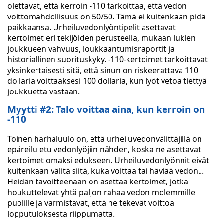
olettavat, että kerroin -110 tarkoittaa, että vedon
voittomahdollisuus on 50/50. Tämä ei kuitenkaan pidä
paikkaansa. Urheiluvedonlyöntipelit asettavat
kertoimet eri tekijöiden perusteella, mukaan lukien
joukkueen vahvuus, loukkaantumisraportit ja
historiallinen suorituskyky. -110-kertoimet tarkoittavat
yksinkertaisesti sitä, että sinun on riskeerattava 110
dollaria voittaaksesi 100 dollaria, kun lyöt vetoa tiettyä
joukkuetta vastaan.
Myytti #2: Talo voittaa aina, kun kerroin on
-110
Toinen harhaluulo on, että urheiluvedonvälittäjillä on
epäreilu etu vedonlyöjiin nähden, koska ne asettavat
kertoimet omaksi edukseen. Urheiluvedonlyönnit eivät
kuitenkaan välitä siitä, kuka voittaa tai häviää vedon...
Heidän tavoitteenaan on asettaa kertoimet, jotka
houkuttelevat yhtä paljon rahaa vedon molemmille
puolille ja varmistavat, että he tekevät voittoa
lopputuloksesta riippumatta.