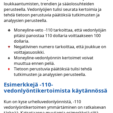
loukkaantumisten, trendien ja sääolosuhteiden
perusteella. Vedonlyöjien tulisi seurata kertoimia ja
tehdä tietoon perustuvia päätöksiä tutkimusten ja
analyysien perusteella.
Moneyline-veto -110 tarkoittaa, että vedonlyöjän
pitäisi panostaa 110 dollaria voittaakseen 100
dollaria.
Negatiivinen numero tarkoittaa, että joukkue on
voittajasuosikki.
Moneyline-vedonlyönnin kertoimet voivat
muuttua ennen peliä.
Tietoon perustuvia päätöksiä tulisi tehdä
tutkimusten ja analyysien perusteella.
Esimerkkejä -110-
vedonlyöntikertoimista käytännössä
Kun on kyse urheiluvedonlyönnistä, -110
vedonlyöntikertoimen ymmärtäminen on ratkaisevan
tärkeää. Katsotaanpa muutamia esimerkkejä siitä,