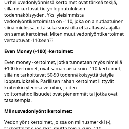
Urheiluvedonlyönnissä kertoimet ovat tärkeä tekijä,
sillä ne kertovat tietyn lopputuloksen
todennäköisyyden. Yksi yleisimmistä
vedonlyöntikertoimista on -110, joka on ainutlaatuinen
siinä mielessä, että sekä suosikilla että altavastaajalla
on samat kertoimet. Miten muut vedonlyöntikertoimet
vertautuvat -110:een??
Even Money (+100) -kertoimet:
Even money -kertoimet, jotka tunnetaan myös nimellä
+100-kertoimet, ovat samanlaisia kuin -110-kertoimet,
sillä ne tarkoittavat 50-50 todennäköisyyttä tietylle
lopputulokselle. Parillisen rahan kertoimet liittyvät
kuitenkin yleensä vetoihin, joiden
voittomahdollisuudet ovat pienemmät tai jotka ovat
tasaisempia.
Miinusvedonlyöntikertoimet:
Vedonlyöntikertoimet, joissa on miinusmerkki (-),
tarkoittavat suosikkia, mutta toisin kuin -110-