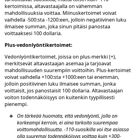
kertoimissa, altavastaajalla on vähemmän
mahdollisuuksia voittaa. Miinuskertoimet voivat
vaihdella -500:sta -1200:een, jolloin negatiivinen luku
ilmaisee summan, joka sinun pitäisi panostaa
voittaaksesi 100 dollaria.
Plus-vedonlyöntikertoimet:
Vedonlyöntikertoimet, joissa on plus-merkki (+),
merkitsevät altavastaajan asemaa ja tarjoavat
mahdollisuuden suurempiin voittoihin. Plus-kertoimet
voivat vaihdella +100:sta +1000:een tai enemmän,
jolloin positiivinen luku ilmaisee summan, jonka
voittaisit, jos panostaisit 100 dollaria. Altavastaajan
voiton todennäköisyys on kuitenkin tyypillisesti
pienempi.
On tärkeää huomata, että vedonlyönti, jolla on
korkeampi kerroin, ei aina tarkoita suurempaa
voittomahdollisuutta. -110-suosikilla voi itse asiassa
olla suurempi todennäköisyys voittaa kuin +300-