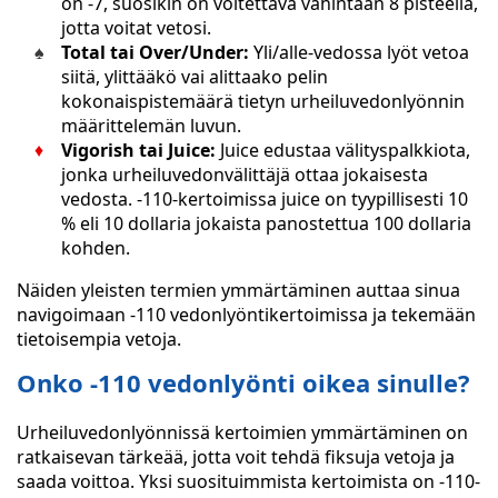
on -7, suosikin on voitettava vähintään 8 pisteellä,
jotta voitat vetosi.
Total tai Over/Under:
Yli/alle-vedossa lyöt vetoa
siitä, ylittääkö vai alittaako pelin
kokonaispistemäärä tietyn urheiluvedonlyönnin
määrittelemän luvun.
Vigorish tai Juice:
Juice edustaa välityspalkkiota,
jonka urheiluvedonvälittäjä ottaa jokaisesta
vedosta. -110-kertoimissa juice on tyypillisesti 10
% eli 10 dollaria jokaista panostettua 100 dollaria
kohden.
Näiden yleisten termien ymmärtäminen auttaa sinua
navigoimaan -110 vedonlyöntikertoimissa ja tekemään
tietoisempia vetoja.
Onko -110 vedonlyönti oikea sinulle?
Urheiluvedonlyönnissä kertoimien ymmärtäminen on
ratkaisevan tärkeää, jotta voit tehdä fiksuja vetoja ja
saada voittoa. Yksi suosituimmista kertoimista on -110-