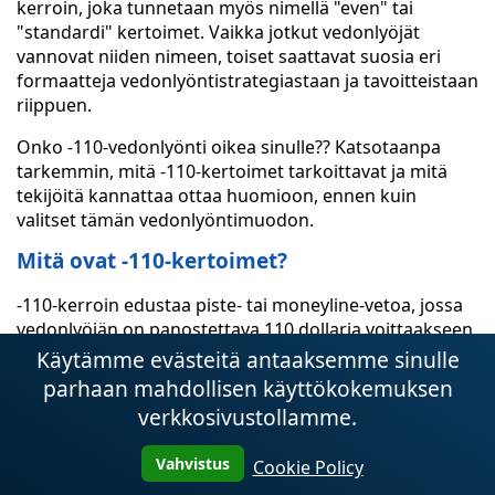
kerroin, joka tunnetaan myös nimellä "even" tai
"standardi" kertoimet. Vaikka jotkut vedonlyöjät
vannovat niiden nimeen, toiset saattavat suosia eri
formaatteja vedonlyöntistrategiastaan ja tavoitteistaan
riippuen.
Onko -110-vedonlyönti oikea sinulle?? Katsotaanpa
tarkemmin, mitä -110-kertoimet tarkoittavat ja mitä
tekijöitä kannattaa ottaa huomioon, ennen kuin
valitset tämän vedonlyöntimuodon.
Mitä ovat -110-kertoimet?
-110-kerroin edustaa piste- tai moneyline-vetoa, jossa
vedonlyöjän on panostettava 110 dollaria voittaakseen
100 dollarin voiton tai muun valuutan vastineen.
Käytämme evästeitä antaaksemme sinulle
Pohjimmiltaan se tarkoittaa, että urheiluvedonvälittäjä
parhaan mahdollisen käyttökokemuksen
veloittaa pienen provision jokaisesta vedosta. Jos
verkkosivustollamme.
häviät vedon, menetät 110 dollaria. Jos voitat, saat 110
dollaria takaisin ja lisäksi 100 dollaria voittoa.
Vahvistus
Cookie Policy
Mitä tekijöitä kannattaa ottaa huomioon,