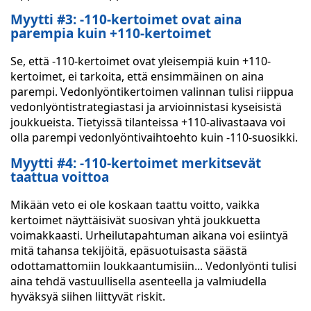
Myytti #3: -110-kertoimet ovat aina
parempia kuin +110-kertoimet
Se, että -110-kertoimet ovat yleisempiä kuin +110-
kertoimet, ei tarkoita, että ensimmäinen on aina
parempi. Vedonlyöntikertoimen valinnan tulisi riippua
vedonlyöntistrategiastasi ja arvioinnistasi kyseisistä
joukkueista. Tietyissä tilanteissa +110-alivastaava voi
olla parempi vedonlyöntivaihtoehto kuin -110-suosikki.
Myytti #4: -110-kertoimet merkitsevät
taattua voittoa
Mikään veto ei ole koskaan taattu voitto, vaikka
kertoimet näyttäisivät suosivan yhtä joukkuetta
voimakkaasti. Urheilutapahtuman aikana voi esiintyä
mitä tahansa tekijöitä, epäsuotuisasta säästä
odottamattomiin loukkaantumisiin... Vedonlyönti tulisi
aina tehdä vastuullisella asenteella ja valmiudella
hyväksyä siihen liittyvät riskit.