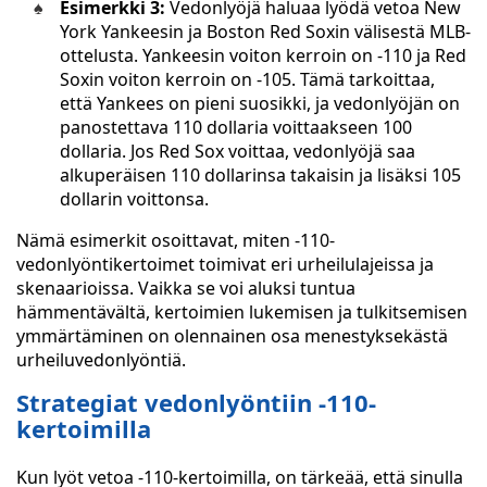
Esimerkki 3:
Vedonlyöjä haluaa lyödä vetoa New
York Yankeesin ja Boston Red Soxin välisestä MLB-
ottelusta. Yankeesin voiton kerroin on -110 ja Red
Soxin voiton kerroin on -105. Tämä tarkoittaa,
että Yankees on pieni suosikki, ja vedonlyöjän on
panostettava 110 dollaria voittaakseen 100
dollaria. Jos Red Sox voittaa, vedonlyöjä saa
alkuperäisen 110 dollarinsa takaisin ja lisäksi 105
dollarin voittonsa.
Nämä esimerkit osoittavat, miten -110-
vedonlyöntikertoimet toimivat eri urheilulajeissa ja
skenaarioissa. Vaikka se voi aluksi tuntua
hämmentävältä, kertoimien lukemisen ja tulkitsemisen
ymmärtäminen on olennainen osa menestyksekästä
urheiluvedonlyöntiä.
Strategiat vedonlyöntiin -110-
kertoimilla
Kun lyöt vetoa -110-kertoimilla, on tärkeää, että sinulla