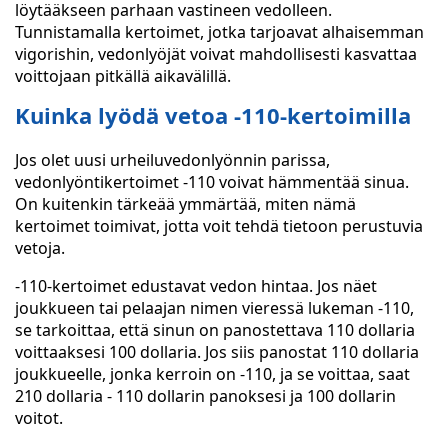
löytääkseen parhaan vastineen vedolleen.
Tunnistamalla kertoimet, jotka tarjoavat alhaisemman
vigorishin, vedonlyöjät voivat mahdollisesti kasvattaa
voittojaan pitkällä aikavälillä.
Kuinka lyödä vetoa -110-kertoimilla
Jos olet uusi urheiluvedonlyönnin parissa,
vedonlyöntikertoimet -110 voivat hämmentää sinua.
On kuitenkin tärkeää ymmärtää, miten nämä
kertoimet toimivat, jotta voit tehdä tietoon perustuvia
vetoja.
-110-kertoimet edustavat vedon hintaa. Jos näet
joukkueen tai pelaajan nimen vieressä lukeman -110,
se tarkoittaa, että sinun on panostettava 110 dollaria
voittaaksesi 100 dollaria. Jos siis panostat 110 dollaria
joukkueelle, jonka kerroin on -110, ja se voittaa, saat
210 dollaria - 110 dollarin panoksesi ja 100 dollarin
voitot.