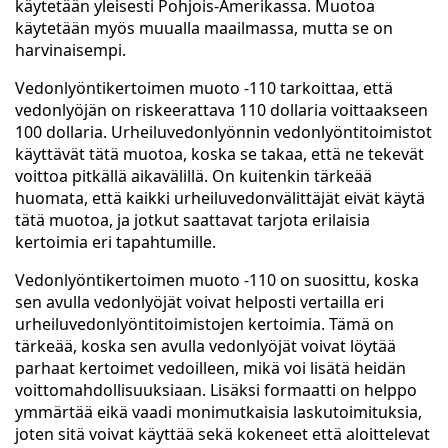
käytetään yleisesti Pohjois-Amerikassa. Muotoa
käytetään myös muualla maailmassa, mutta se on
harvinaisempi.
Vedonlyöntikertoimen muoto -110 tarkoittaa, että
vedonlyöjän on riskeerattava 110 dollaria voittaakseen
100 dollaria. Urheiluvedonlyönnin vedonlyöntitoimistot
käyttävät tätä muotoa, koska se takaa, että ne tekevät
voittoa pitkällä aikavälillä. On kuitenkin tärkeää
huomata, että kaikki urheiluvedonvälittäjät eivät käytä
tätä muotoa, ja jotkut saattavat tarjota erilaisia
kertoimia eri tapahtumille.
Vedonlyöntikertoimen muoto -110 on suosittu, koska
sen avulla vedonlyöjät voivat helposti vertailla eri
urheiluvedonlyöntitoimistojen kertoimia. Tämä on
tärkeää, koska sen avulla vedonlyöjät voivat löytää
parhaat kertoimet vedoilleen, mikä voi lisätä heidän
voittomahdollisuuksiaan. Lisäksi formaatti on helppo
ymmärtää eikä vaadi monimutkaisia laskutoimituksia,
joten sitä voivat käyttää sekä kokeneet että aloittelevat