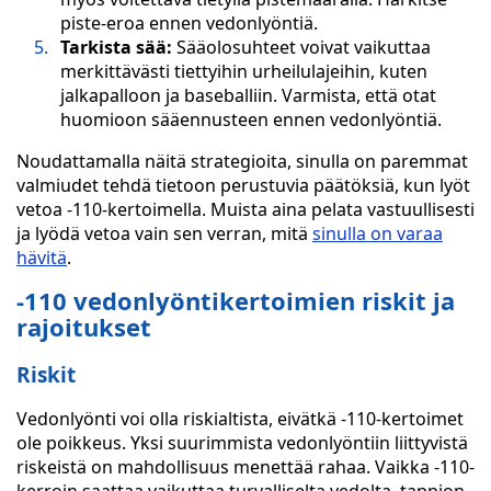
piste-eroa ennen vedonlyöntiä.
Tarkista sää:
Sääolosuhteet voivat vaikuttaa
merkittävästi tiettyihin urheilulajeihin, kuten
jalkapalloon ja baseballiin. Varmista, että otat
huomioon sääennusteen ennen vedonlyöntiä.
Noudattamalla näitä strategioita, sinulla on paremmat
valmiudet tehdä tietoon perustuvia päätöksiä, kun lyöt
vetoa -110-kertoimella. Muista aina pelata vastuullisesti
ja lyödä vetoa vain sen verran, mitä
sinulla on varaa
hävitä
.
-110 vedonlyöntikertoimien riskit ja
rajoitukset
Riskit
Vedonlyönti voi olla riskialtista, eivätkä -110-kertoimet
ole poikkeus. Yksi suurimmista vedonlyöntiin liittyvistä
riskeistä on mahdollisuus menettää rahaa. Vaikka -110-