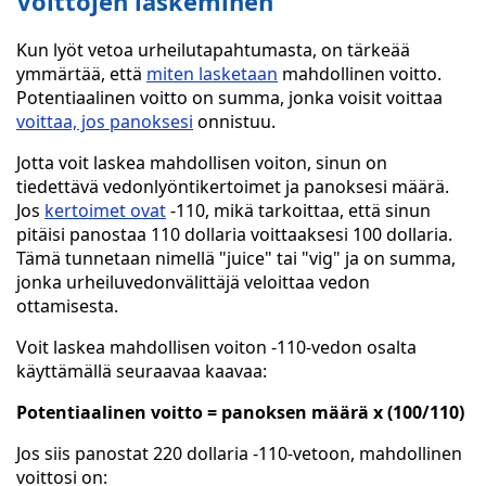
Voittojen laskeminen
Kun lyöt vetoa urheilutapahtumasta, on tärkeää
ymmärtää, että
miten lasketaan
mahdollinen voitto.
Potentiaalinen voitto on summa, jonka voisit voittaa
voittaa, jos panoksesi
onnistuu.
Jotta voit laskea mahdollisen voiton, sinun on
tiedettävä vedonlyöntikertoimet ja panoksesi määrä.
Jos
kertoimet ovat
-110, mikä tarkoittaa, että sinun
pitäisi panostaa 110 dollaria voittaaksesi 100 dollaria.
Tämä tunnetaan nimellä "juice" tai "vig" ja on summa,
jonka urheiluvedonvälittäjä veloittaa vedon
ottamisesta.
Voit laskea mahdollisen voiton -110-vedon osalta
käyttämällä seuraavaa kaavaa:
Potentiaalinen voitto = panoksen määrä x (100/110)
Jos siis panostat 220 dollaria -110-vetoon, mahdollinen
voittosi on: