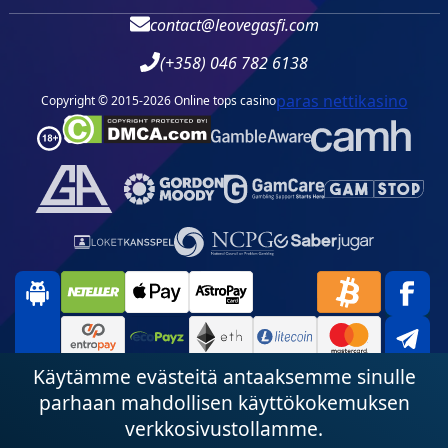
contact@leovegasfi.com
(+358) 046 782 6138
paras nettikasino
Copyright © 2015-2026 Online tops casino
Käytämme evästeitä antaaksemme sinulle
parhaan mahdollisen käyttökokemuksen
verkkosivustollamme.