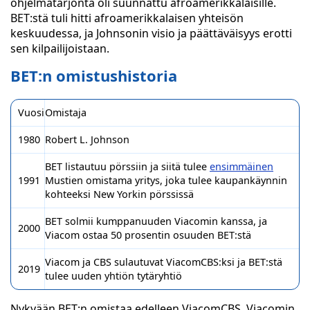
ohjelmatarjonta oli suunnattu afroamerikkalaisille.
BET:stä tuli hitti afroamerikkalaisen yhteisön
keskuudessa, ja Johnsonin visio ja päättäväisyys erotti
sen kilpailijoistaan.
BET:n omistushistoria
Vuosi
Omistaja
1980
Robert L. Johnson
BET listautuu pörssiin ja siitä tulee
ensimmäinen
1991
Mustien omistama yritys, joka tulee kaupankäynnin
kohteeksi New Yorkin pörssissä
BET solmii kumppanuuden Viacomin kanssa, ja
2000
Viacom ostaa 50 prosentin osuuden BET:stä
Viacom ja CBS sulautuvat ViacomCBS:ksi ja BET:stä
2019
tulee uuden yhtiön tytäryhtiö
Nykyään BET:n omistaa edelleen ViacomCBS, Viacomin