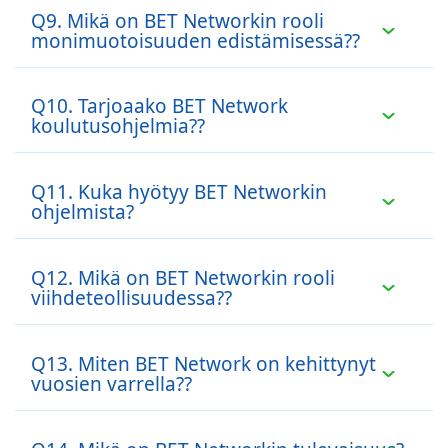
BET Network on tärkeä ääni
ViacomCBS:n omistus on auttanut
Q9. Mikä on BET Networkin rooli
afroamerikkalaisessa kulttuurissa ja
laajentamaan BETin ulottuvuutta ja
monimuotoisuuden edistämisessä??
viihteessä, sillä se tarjoaa
vaikutusvaltaa lisäämällä uusia ohjelmia
afroamerikkalaisille taiteilijoille,
ja ohjelmia, jotka heijastavat
näyttelijöille ja muusikoille foorumin,
BET Networkin ohjelmatarjonta edistää
afroamerikkalaisen kulttuurin
jossa he voivat esitellä kykyjään. BET on
Q10. Tarjoaako BET Network
monimuotoisuutta esittelemällä
monimuotoisuutta ja rikkautta.
auttanut edistämään afroamerikkalaista
koulutusohjelmia??
afroamerikkalaisen kulttuurin rikkautta
kulttuuria ja viihdettä, ja se on ollut
ja monimuotoisuutta. BET on toiminut
muutoksen katalysaattori media-alalla.
muutoksen katalysaattorina media-
BET Network tarjoaa koulutusohjelmia,
alalla ja auttanut edistämään
Q11. Kuka hyötyy BET Networkin
kuten dokumentteja, joissa käsitellään
monimuotoisuutta ja osallisuutta
ohjelmista?
afroamerikkalaisen historian ja
televisiossa ja viihteessä.
kulttuurin eri näkökohtia. BET on myös
tehnyt yhteistyötä oppilaitosten kanssa
BET Networkin ohjelmatarjonta
tarjotakseen harjoittelupaikkoja ja
Q12. Mikä on BET Networkin rooli
hyödyttää kaikkia afroamerikkalaisesta
stipendejä opiskelijoille, jotka ovat
viihdeteollisuudessa??
kulttuurista ja viihteestä kiinnostuneita.
kiinnostuneita media- ja viihdealan
BET:n ohjelmatarjonta on auttanut
urasta.
edistämään afroamerikkalaista
BET Network on tärkeä toimija
kulttuuria ja viihdettä, ja se on ollut
Q13. Miten BET Network on kehittynyt
viihdeteollisuudessa, sillä se tarjoaa
katalysaattorina muutokselle media-
vuosien varrella??
afroamerikkalaisille taiteilijoille,
alalla.
näyttelijöille ja muusikoille foorumin,
jossa he voivat esitellä kykyjään. BET on
BET Network on kehittynyt vuosien
auttanut edistämään monimuotoisuutta