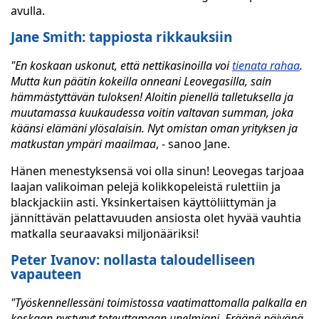
avulla.
Jane Smith: tappiosta rikkauksiin
"En koskaan uskonut, että nettikasinoilla voi
tienata rahaa
.
Mutta kun päätin kokeilla onneani Leovegasilla, sain
hämmästyttävän tuloksen! Aloitin pienellä talletuksella ja
muutamassa kuukaudessa voitin valtavan summan, joka
käänsi elämäni ylösalaisin. Nyt omistan oman yrityksen ja
matkustan ympäri maailmaa
, - sanoo Jane.
Hänen menestyksensä voi olla sinun! Leovegas tarjoaa
laajan valikoiman pelejä kolikkopeleistä rulettiin ja
blackjackiin asti. Yksinkertaisen käyttöliittymän ja
jännittävän pelattavuuden ansiosta olet hyvää vauhtia
matkalla seuraavaksi miljonääriksi!
Peter Ivanov: nollasta taloudelliseen
vapauteen
"Työskennellessäni toimistossa vaatimattomalla palkalla en
koskaan pystynyt toteuttamaan unelmiani. Eräänä päivänä