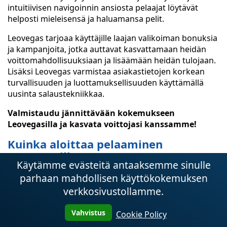
intuitiivisen navigoinnin ansiosta pelaajat löytävät
helposti mieleisensä ja haluamansa pelit.
Leovegas tarjoaa käyttäjille laajan valikoiman bonuksia
ja kampanjoita, jotka auttavat kasvattamaan heidän
voittomahdollisuuksiaan ja lisäämään heidän tulojaan.
Lisäksi Leovegas varmistaa asiakastietojen korkean
turvallisuuden ja luottamuksellisuuden käyttämällä
uusinta salaustekniikkaa.
Valmistaudu jännittävään kokemukseen
Leovegasilla ja kasvata voittojasi kanssamme!
Kuinka aloittaa pelaaminen
Leovegasilla
Käytämme evästeitä antaaksemme sinulle
parhaan mahdollisen käyttökokemuksen
Vaihe 1: Rekisteröidy
verkkosivustollamme.
Aloittaaksesi pelaamisen Leovegasilla sinun täytyy
tehdä yksinkertainen rekisteröinti. Klikkaa
Vahvistus
Cookie Policy
'Rekisteröidy', täytä henkilökohtaiset tietosi ja luo