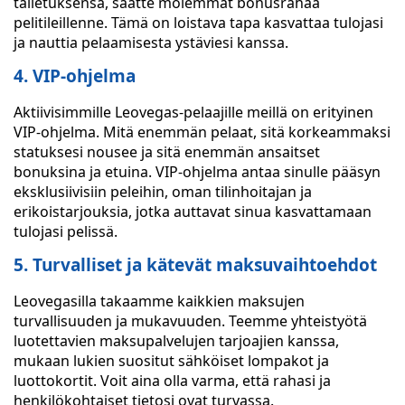
talletuksensa, saatte molemmat bonusrahaa
pelitileillenne. Tämä on loistava tapa kasvattaa tulojasi
ja nauttia pelaamisesta ystäviesi kanssa.
4. VIP-ohjelma
Aktiivisimmille Leovegas-pelaajille meillä on erityinen
VIP-ohjelma. Mitä enemmän pelaat, sitä korkeammaksi
statuksesi nousee ja sitä enemmän ansaitset
bonuksina ja etuina. VIP-ohjelma antaa sinulle pääsyn
eksklusiivisiin peleihin, oman tilinhoitajan ja
erikoistarjouksia, jotka auttavat sinua kasvattamaan
tulojasi pelissä.
5. Turvalliset ja kätevät maksuvaihtoehdot
Leovegasilla takaamme kaikkien maksujen
turvallisuuden ja mukavuuden. Teemme yhteistyötä
luotettavien maksupalvelujen tarjoajien kanssa,
mukaan lukien suositut sähköiset lompakot ja
luottokortit. Voit aina olla varma, että rahasi ja
henkilökohtaiset tietosi ovat turvassa.