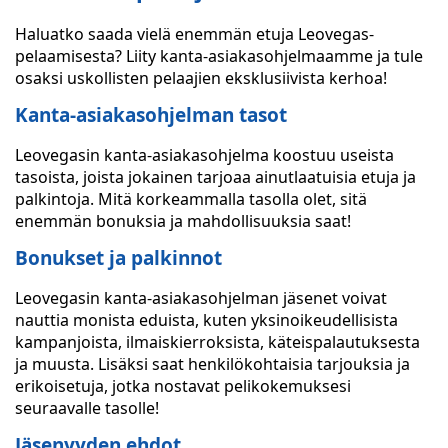
Haluatko saada vielä enemmän etuja Leovegas-
pelaamisesta? Liity kanta-asiakasohjelmaamme ja tule
osaksi uskollisten pelaajien eksklusiivista kerhoa!
Kanta-asiakasohjelman tasot
Leovegasin kanta-asiakasohjelma koostuu useista
tasoista, joista jokainen tarjoaa ainutlaatuisia etuja ja
palkintoja. Mitä korkeammalla tasolla olet, sitä
enemmän bonuksia ja mahdollisuuksia saat!
Bonukset ja palkinnot
Leovegasin kanta-asiakasohjelman jäsenet voivat
nauttia monista eduista, kuten yksinoikeudellisista
kampanjoista, ilmaiskierroksista, käteispalautuksesta
ja muusta. Lisäksi saat henkilökohtaisia tarjouksia ja
erikoisetuja, jotka nostavat pelikokemuksesi
seuraavalle tasolle!
Jäsenyyden ehdot