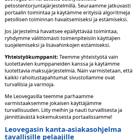
petostentorjuntajärjestelmillä. Seuraamme jatkuvasti
portaalin toimintaa ja käytämme erityisiä algoritmeja
petollisen toiminnan havaitsemiseksi ja estämiseksi.
Jos järjestelmä havaitsee epäilyttävää toimintaa,
ryhdymme välittömästi toimenpiteisiin käyttäjien
suojelemiseksi ja lisävahinkojen estämiseksi.
Yhteistyökumppanit:
Teemme yhteistyötä vain
luotettavien kumppaneiden kanssa ja käytämme
luotettavia maksujärjestelmiä. Näin varmistetaan, että
kaikki rahoitustapahtumat sivustollamme ovat
turvallisia ja varmoja.
Me Leovegasilla teemme parhaamme
varmistaaksemme jokaisen käyttäjämme
turvallisuuden. Liity meihin ja nauti turvallisesta ja
jännittävästä kokemuksesta portaalissamme!
Leovegasin kanta-asiakasohjelma
tavallisille pelaajille