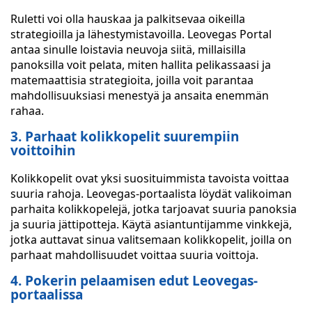
Ruletti voi olla hauskaa ja palkitsevaa oikeilla
strategioilla ja lähestymistavoilla. Leovegas Portal
antaa sinulle loistavia neuvoja siitä, millaisilla
panoksilla voit pelata, miten hallita pelikassaasi ja
matemaattisia strategioita, joilla voit parantaa
mahdollisuuksiasi menestyä ja ansaita enemmän
rahaa.
3. Parhaat kolikkopelit suurempiin
voittoihin
Kolikkopelit ovat yksi suosituimmista tavoista voittaa
suuria rahoja. Leovegas-portaalista löydät valikoiman
parhaita kolikkopelejä, jotka tarjoavat suuria panoksia
ja suuria jättipotteja. Käytä asiantuntijamme vinkkejä,
jotka auttavat sinua valitsemaan kolikkopelit, joilla on
parhaat mahdollisuudet voittaa suuria voittoja.
4. Pokerin pelaamisen edut Leovegas-
portaalissa