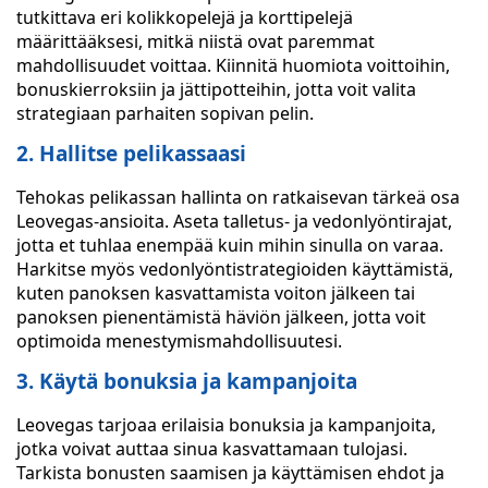
tutkittava eri kolikkopelejä ja korttipelejä
määrittääksesi, mitkä niistä ovat paremmat
mahdollisuudet voittaa. Kiinnitä huomiota voittoihin,
bonuskierroksiin ja jättipotteihin, jotta voit valita
strategiaan parhaiten sopivan pelin.
2. Hallitse pelikassaasi
Tehokas pelikassan hallinta on ratkaisevan tärkeä osa
Leovegas-ansioita. Aseta talletus- ja vedonlyöntirajat,
jotta et tuhlaa enempää kuin mihin sinulla on varaa.
Harkitse myös vedonlyöntistrategioiden käyttämistä,
kuten panoksen kasvattamista voiton jälkeen tai
panoksen pienentämistä häviön jälkeen, jotta voit
optimoida menestymismahdollisuutesi.
3. Käytä bonuksia ja kampanjoita
Leovegas tarjoaa erilaisia bonuksia ja kampanjoita,
jotka voivat auttaa sinua kasvattamaan tulojasi.
Tarkista bonusten saamisen ja käyttämisen ehdot ja