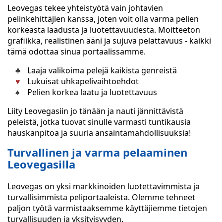
Leovegas tekee yhteistyötä vain johtavien
pelinkehittäjien kanssa, joten voit olla varma pelien
korkeasta laadusta ja luotettavuudesta. Moitteeton
grafiikka, realistinen ääni ja sujuva pelattavuus - kaikki
tämä odottaa sinua portaalissamme.
Laaja valikoima pelejä kaikista genreistä
Lukuisat uhkapelivaihtoehdot
Pelien korkea laatu ja luotettavuus
Liity Leovegasiin jo tänään ja nauti jännittävistä
peleistä, jotka tuovat sinulle varmasti tuntikausia
hauskanpitoa ja suuria ansaintamahdollisuuksia!
Turvallinen ja varma pelaaminen
Leovegasilla
Leovegas on yksi markkinoiden luotettavimmista ja
turvallisimmista peliportaaleista. Olemme tehneet
paljon työtä varmistaaksemme käyttäjiemme tietojen
turvallisuuden ja yksityisyyden.