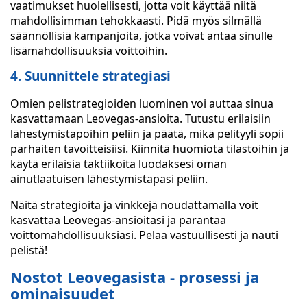
vaatimukset huolellisesti, jotta voit käyttää niitä
mahdollisimman tehokkaasti. Pidä myös silmällä
säännöllisiä kampanjoita, jotka voivat antaa sinulle
lisämahdollisuuksia voittoihin.
4. Suunnittele strategiasi
Omien pelistrategioiden luominen voi auttaa sinua
kasvattamaan Leovegas-ansioita. Tutustu erilaisiin
lähestymistapoihin peliin ja päätä, mikä pelityyli sopii
parhaiten tavoitteisiisi. Kiinnitä huomiota tilastoihin ja
käytä erilaisia taktiikoita luodaksesi oman
ainutlaatuisen lähestymistapasi peliin.
Näitä strategioita ja vinkkejä noudattamalla voit
kasvattaa Leovegas-ansioitasi ja parantaa
voittomahdollisuuksiasi. Pelaa vastuullisesti ja nauti
pelistä!
Nostot Leovegasista - prosessi ja
ominaisuudet