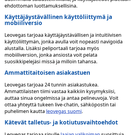
ehdottoman luottamuksellisina.
Käyttäjäystävällinen käyttöliittymä ja
mobiiliversio
Leovegas tarjoaa käyttäjäystävällisen ja intuitiivisen
käyttöliittymän, jonka avulla voit nopeasti navigoida
alustalla. Lisäksi peliportaali tarjoaa myös
mobiiliversion, jonka ansiosta voit pelata
suosikkipelejäsi missä ja milloin tahansa.
Ammattitaitoisen asiakastuen
Leovegas tarjoaa 24 tunnin asiakastukea.
Ammattilaisten tiimi vastaa kaikkiin kysymyksiisi,
auttaa sinua ongelmissa ja antaa pelineuvoja. Voit
ottaa yhteyttä tukeen live-chatin, sähköpostin tai
puhelimen kautta
leovegas suomi
.
Kätevät talletus- ja kotiutusvaihtoehdot
Leovegas tarjoaa sinulle
laajan valikoiman
suosittuja