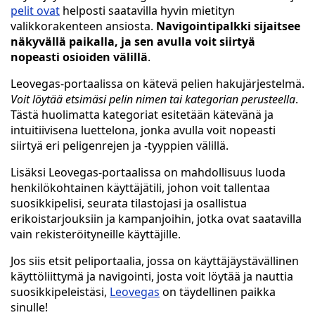
pelit ovat
helposti saatavilla hyvin mietityn
valikkorakenteen ansiosta.
Navigointipalkki sijaitsee
näkyvällä paikalla, ja sen avulla voit siirtyä
nopeasti osioiden välillä
.
Leovegas-portaalissa on kätevä pelien hakujärjestelmä.
Voit löytää etsimäsi pelin nimen tai kategorian perusteella
.
Tästä huolimatta kategoriat esitetään kätevänä ja
intuitiivisena luettelona, jonka avulla voit nopeasti
siirtyä eri peligenrejen ja -tyyppien välillä.
Lisäksi Leovegas-portaalissa on mahdollisuus luoda
henkilökohtainen käyttäjätili, johon voit tallentaa
suosikkipelisi, seurata tilastojasi ja osallistua
erikoistarjouksiin ja kampanjoihin, jotka ovat saatavilla
vain rekisteröityneille käyttäjille.
Jos siis etsit peliportaalia, jossa on käyttäjäystävällinen
käyttöliittymä ja navigointi, josta voit löytää ja nauttia
suosikkipeleistäsi,
Leovegas
on täydellinen paikka
sinulle!