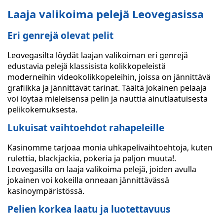
Laaja valikoima pelejä Leovegasissa
Eri genrejä olevat pelit
Leovegasilta löydät laajan valikoiman eri genrejä
edustavia pelejä klassisista kolikkopeleistä
moderneihin videokolikkopeleihin, joissa on jännittävä
grafiikka ja jännittävät tarinat. Täältä jokainen pelaaja
voi löytää mieleisensä pelin ja nauttia ainutlaatuisesta
pelikokemuksesta.
Lukuisat vaihtoehdot rahapeleille
Kasinomme tarjoaa monia uhkapelivaihtoehtoja, kuten
rulettia, blackjackia, pokeria ja paljon muuta!.
Leovegasilla on laaja valikoima pelejä, joiden avulla
jokainen voi kokeilla onneaan jännittävässä
kasinoympäristössä.
Pelien korkea laatu ja luotettavuus