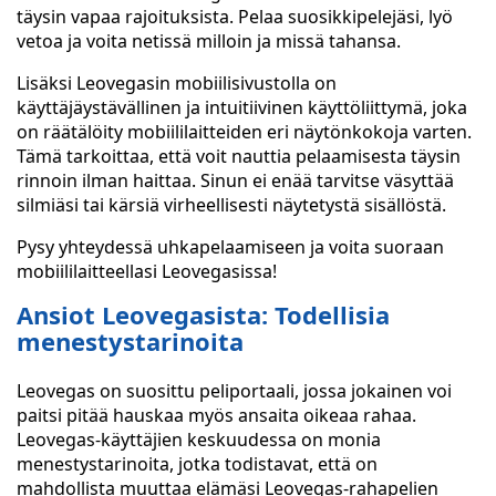
täysin vapaa rajoituksista. Pelaa suosikkipelejäsi, lyö
vetoa ja voita netissä milloin ja missä tahansa.
Lisäksi Leovegasin mobiilisivustolla on
käyttäjäystävällinen ja intuitiivinen käyttöliittymä, joka
on räätälöity mobiililaitteiden eri näytönkokoja varten.
Tämä tarkoittaa, että voit nauttia pelaamisesta täysin
rinnoin ilman haittaa. Sinun ei enää tarvitse väsyttää
silmiäsi tai kärsiä virheellisesti näytetystä sisällöstä.
Pysy yhteydessä uhkapelaamiseen ja voita suoraan
mobiililaitteellasi Leovegasissa!
Ansiot Leovegasista: Todellisia
menestystarinoita
Leovegas on suosittu peliportaali, jossa jokainen voi
paitsi pitää hauskaa myös ansaita oikeaa rahaa.
Leovegas-käyttäjien keskuudessa on monia
menestystarinoita, jotka todistavat, että on
mahdollista muuttaa elämäsi Leovegas-rahapelien