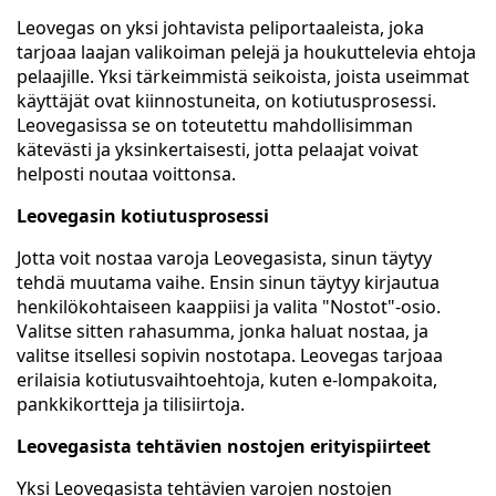
Leovegas on yksi johtavista peliportaaleista, joka
tarjoaa laajan valikoiman pelejä ja houkuttelevia ehtoja
pelaajille. Yksi tärkeimmistä seikoista, joista useimmat
käyttäjät ovat kiinnostuneita, on kotiutusprosessi.
Leovegasissa se on toteutettu mahdollisimman
kätevästi ja yksinkertaisesti, jotta pelaajat voivat
helposti noutaa voittonsa.
Leovegasin kotiutusprosessi
Jotta voit nostaa varoja Leovegasista, sinun täytyy
tehdä muutama vaihe. Ensin sinun täytyy kirjautua
henkilökohtaiseen kaappiisi ja valita "Nostot"-osio.
Valitse sitten rahasumma, jonka haluat nostaa, ja
valitse itsellesi sopivin nostotapa. Leovegas tarjoaa
erilaisia kotiutusvaihtoehtoja, kuten e-lompakoita,
pankkikortteja ja tilisiirtoja.
Leovegasista tehtävien nostojen erityispiirteet
Yksi Leovegasista tehtävien varojen nostojen