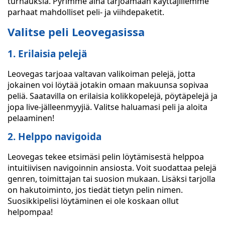
turnauksia. Pyrimme aina tarjoamaan käyttäjillemme
parhaat mahdolliset peli- ja viihdepaketit.
Valitse peli Leovegasissa
1. Erilaisia pelejä
Leovegas tarjoaa valtavan valikoiman pelejä, jotta
jokainen voi löytää jotakin omaan makuunsa sopivaa
peliä. Saatavilla on erilaisia kolikkopelejä, pöytäpelejä ja
jopa live-jälleenmyyjiä. Valitse haluamasi peli ja aloita
pelaaminen!
2. Helppo navigoida
Leovegas tekee etsimäsi pelin löytämisestä helppoa
intuitiivisen navigoinnin ansiosta. Voit suodattaa pelejä
genren, toimittajan tai suosion mukaan. Lisäksi tarjolla
on hakutoiminto, jos tiedät tietyn pelin nimen.
Suosikkipelisi löytäminen ei ole koskaan ollut
helpompaa!