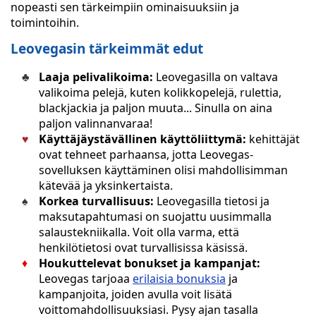
nopeasti sen tärkeimpiin ominaisuuksiin ja
toimintoihin.
Leovegasin tärkeimmät edut
Laaja pelivalikoima:
Leovegasilla on valtava
valikoima pelejä, kuten kolikkopelejä, rulettia,
blackjackia ja paljon muuta... Sinulla on aina
paljon valinnanvaraa!
Käyttäjäystävällinen käyttöliittymä:
kehittäjät
ovat tehneet parhaansa, jotta Leovegas-
sovelluksen käyttäminen olisi mahdollisimman
kätevää ja yksinkertaista.
Korkea turvallisuus:
Leovegasilla tietosi ja
maksutapahtumasi on suojattu uusimmalla
salaustekniikalla. Voit olla varma, että
henkilötietosi ovat turvallisissa käsissä.
Houkuttelevat bonukset ja kampanjat:
Leovegas tarjoaa
erilaisia bonuksia
ja
kampanjoita, joiden avulla voit lisätä
voittomahdollisuuksiasi. Pysy ajan tasalla