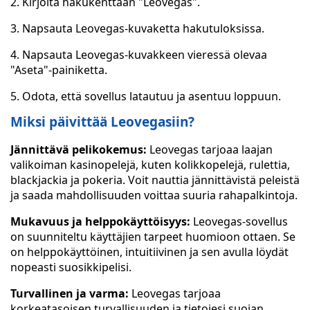
2. Kirjoita hakukenttään "Leovegas".
3. Napsauta Leovegas-kuvaketta hakutuloksissa.
4. Napsauta Leovegas-kuvakkeen vieressä olevaa
"Aseta"-painiketta.
5. Odota, että sovellus latautuu ja asentuu loppuun.
Miksi päivittää Leovegasiin?
Jännittävä pelikokemus:
Leovegas tarjoaa laajan
valikoiman kasinopelejä, kuten kolikkopelejä, rulettia,
blackjackia ja pokeria. Voit nauttia jännittävistä peleistä
ja saada mahdollisuuden voittaa suuria rahapalkintoja.
Mukavuus ja helppokäyttöisyys:
Leovegas-sovellus
on suunniteltu käyttäjien tarpeet huomioon ottaen. Se
on helppokäyttöinen, intuitiivinen ja sen avulla löydät
nopeasti suosikkipelisi.
Turvallinen ja varma:
Leovegas tarjoaa
korkeatasoisen turvallisuuden ja tietojesi suojan.