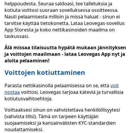
helppoudesta. Seuraa saldoasi, tee talletuksia ja
kotiuta voittosi suoraan sovelluksessa osoitteessa.
Nauti pelaamisesta milloin ja missä haluat - sinun ei
tarvitse käyttää tietokonetta. Lataa Leovegas-sovellus
App Storesta ja koko nettikasinoiden maailma on
taskussasi.
Älä missaa tilaisuutta hypätä mukaan jännityksen
ja voittojen maailmaan - lataa Leovegas App nyt ja
aloita pelaaminen!
Voittojen kotiuttaminen
Parasta nettikasinolla pelaamisessa on se, että
voit
nostaa
voittosi. Leovegas tarjoaa käteviä ja turvallisia
kotiutusvaihtoehtoja.
Voittaaksesi sinun on vahvistettava henkilöllisyytesi
(vahvista tilisi). Tämä on tarpeen käyttäjän
suojaamiseksi ja kansainvälisten KYC-standardien
noudattamiseksi.