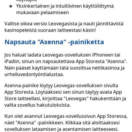
Yksinkertainen ja intuitiivinen käyttöliittymä
mukavaan pelaamiseen
Valitse oikea versio Leovegasista ja nauti jännittävistä
kasinopeleistä suoraan laitteestasi käsin!
Napsauta "Asenna" -painiketta
Jos haluat ladata Leovegas-sovelluksen iPhoneen tai
iPadiin, sinun on napsautettava App Storesta "Asenna".
Näin pääset käyttämään tätä suosittua nettikasinoa ja
urheiluvedonlyöntialustaa.
Asenna-painike löytyy Leovegas-sovelluksen sivulta
App Storesta. Löytääksesi sen sinun täytyy avata App
Store laitteellasi, kirjoittaa "Leovegas" hakukenttään ja
valita sovellus hakutuloksista.
Kun olet avannut Leovegas-sovellussivun App Storessa,
näet "Asenna" -painikkeen. Klikkaa sitä aloittaaksesi
sovelluksen lataamisen ja asentamisen laitteeseesi.