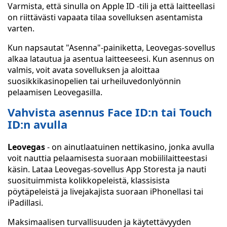
Varmista, että sinulla on Apple ID -tili ja että laitteellasi
on riittävästi vapaata tilaa sovelluksen asentamista
varten.
Kun napsautat "Asenna"-painiketta, Leovegas-sovellus
alkaa latautua ja asentua laitteeseesi. Kun asennus on
valmis, voit avata sovelluksen ja aloittaa
suosikkikasinopelien tai urheiluvedonlyönnin
pelaamisen Leovegasilla.
Vahvista asennus Face ID:n tai Touch
ID:n avulla
Leovegas
- on ainutlaatuinen nettikasino, jonka avulla
voit nauttia pelaamisesta suoraan mobiililaitteestasi
käsin. Lataa Leovegas-sovellus App Storesta ja nauti
suosituimmista kolikkopeleistä, klassisista
pöytäpeleistä ja livejakajista suoraan iPhonellasi tai
iPadillasi.
Maksimaalisen turvallisuuden ja käytettävyyden