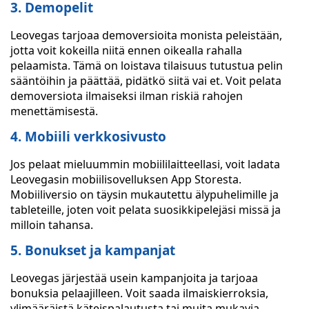
3. Demopelit
Leovegas tarjoaa demoversioita monista peleistään,
jotta voit kokeilla niitä ennen oikealla rahalla
pelaamista. Tämä on loistava tilaisuus tutustua pelin
sääntöihin ja päättää, pidätkö siitä vai et. Voit pelata
demoversiota ilmaiseksi ilman riskiä rahojen
menettämisestä.
4. Mobiili verkkosivusto
Jos pelaat mieluummin mobiililaitteellasi, voit ladata
Leovegasin mobiilisovelluksen App Storesta.
Mobiiliversio on täysin mukautettu älypuhelimille ja
tableteille, joten voit pelata suosikkipelejäsi missä ja
milloin tahansa.
5. Bonukset ja kampanjat
Leovegas järjestää usein kampanjoita ja tarjoaa
bonuksia pelaajilleen. Voit saada ilmaiskierroksia,
ylimääräistä käteispalautusta tai muita mukavia