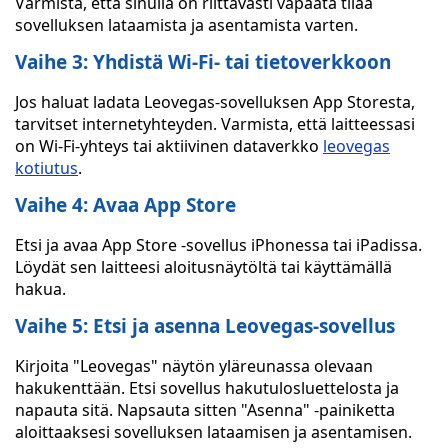
Varmista, että sinulla on riittävästi vapaata tilaa
sovelluksen lataamista ja asentamista varten.
Vaihe 3: Yhdistä Wi-Fi- tai tietoverkkoon
Jos haluat ladata Leovegas-sovelluksen App Storesta,
tarvitset internetyhteyden. Varmista, että laitteessasi
on Wi-Fi-yhteys tai aktiivinen dataverkko
leovegas
kotiutus
.
Vaihe 4: Avaa App Store
Etsi ja avaa App Store -sovellus iPhonessa tai iPadissa.
Löydät sen laitteesi aloitusnäytöltä tai käyttämällä
hakua.
Vaihe 5: Etsi ja asenna Leovegas-sovellus
Kirjoita "Leovegas" näytön yläreunassa olevaan
hakukenttään. Etsi sovellus hakutulosluettelosta ja
napauta sitä. Napsauta sitten "Asenna" -painiketta
aloittaaksesi sovelluksen lataamisen ja asentamisen.