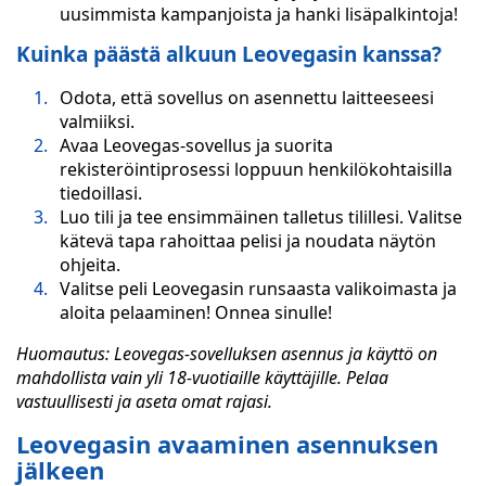
uusimmista kampanjoista ja hanki lisäpalkintoja!
Kuinka päästä alkuun Leovegasin kanssa?
Odota, että sovellus on asennettu laitteeseesi
valmiiksi.
Avaa Leovegas-sovellus ja suorita
rekisteröintiprosessi loppuun henkilökohtaisilla
tiedoillasi.
Luo tili ja tee ensimmäinen talletus tilillesi. Valitse
kätevä tapa rahoittaa pelisi ja noudata näytön
ohjeita.
Valitse peli Leovegasin runsaasta valikoimasta ja
aloita pelaaminen! Onnea sinulle!
Huomautus: Leovegas-sovelluksen asennus ja käyttö on
mahdollista vain yli 18-vuotiaille käyttäjille. Pelaa
vastuullisesti ja aseta omat rajasi.
Leovegasin avaaminen asennuksen
jälkeen