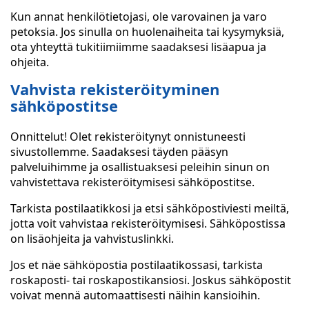
Kun annat henkilötietojasi, ole varovainen ja varo
petoksia. Jos sinulla on huolenaiheita tai kysymyksiä,
ota yhteyttä tukitiimiimme saadaksesi lisäapua ja
ohjeita.
Vahvista rekisteröityminen
sähköpostitse
Onnittelut! Olet rekisteröitynyt onnistuneesti
sivustollemme. Saadaksesi täyden pääsyn
palveluihimme ja osallistuaksesi peleihin sinun on
vahvistettava rekisteröitymisesi sähköpostitse.
Tarkista postilaatikkosi ja etsi sähköpostiviesti meiltä,
jotta voit vahvistaa rekisteröitymisesi. Sähköpostissa
on lisäohjeita ja vahvistuslinkki.
Jos et näe sähköpostia postilaatikossasi, tarkista
roskaposti- tai roskapostikansiosi. Joskus sähköpostit
voivat mennä automaattisesti näihin kansioihin.