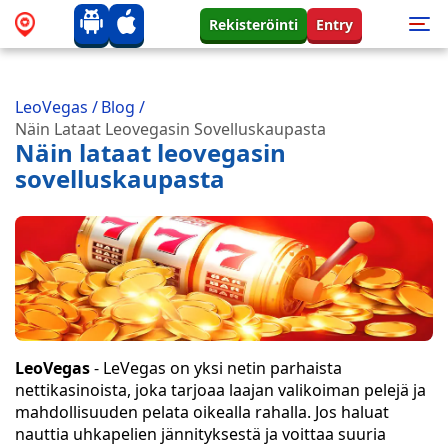
Rekisteröinti
Entry
LeoVegas
/
Blog
/
Näin Lataat Leovegasin Sovelluskaupasta
Näin lataat leovegasin
sovelluskaupasta
LeoVegas
- LeVegas on yksi netin parhaista
nettikasinoista, joka tarjoaa laajan valikoiman pelejä ja
mahdollisuuden pelata oikealla rahalla. Jos haluat
nauttia uhkapelien jännityksestä ja voittaa suuria