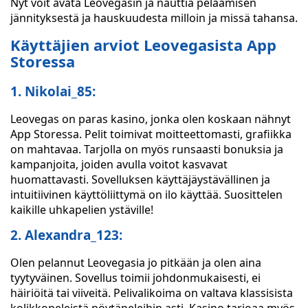
Nyt voit avata Leovegasin ja nauttia pelaamisen
jännityksestä ja hauskuudesta milloin ja missä tahansa.
Käyttäjien arviot Leovegasista App
Storessa
1. Nikolai_85:
Leovegas on paras kasino, jonka olen koskaan nähnyt
App Storessa. Pelit toimivat moitteettomasti, grafiikka
on mahtavaa. Tarjolla on myös runsaasti bonuksia ja
kampanjoita, joiden avulla voitot kasvavat
huomattavasti. Sovelluksen käyttäjäystävällinen ja
intuitiivinen käyttöliittymä on ilo käyttää. Suosittelen
kaikille uhkapelien ystäville!
2. Alexandra_123:
Olen pelannut Leovegasia jo pitkään ja olen aina
tyytyväinen. Sovellus toimii johdonmukaisesti, ei
häiriöitä tai viiveitä. Pelivalikoima on valtava klassisista