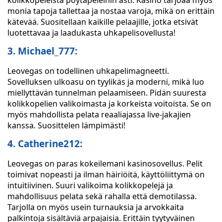
kolikkopeleistä pöytäpeleihin asti. Kasino tarjoaa myös
monia tapoja tallettaa ja nostaa varoja, mikä on erittäin
kätevää. Suositellaan kaikille pelaajille, jotka etsivät
luotettavaa ja laadukasta uhkapelisovellusta!
3. Michael_777:
Leovegas on todellinen uhkapelimagneetti.
Sovelluksen ulkoasu on tyylikäs ja moderni, mikä luo
miellyttävän tunnelman pelaamiseen. Pidän suuresta
kolikkopelien valikoimasta ja korkeista voitoista. Se on
myös mahdollista pelata reaaliajassa live-jakajien
kanssa. Suosittelen lämpimästi!
4. Catherine212:
Leovegas on paras kokeilemani kasinosovellus. Pelit
toimivat nopeasti ja ilman häiriöitä, käyttöliittymä on
intuitiivinen. Suuri valikoima kolikkopelejä ja
mahdollisuus pelata sekä rahalla että demotilassa.
Tarjolla on myös usein turnauksia ja arvokkaita
palkintoja sisältäviä arpajaisia. Erittäin tyytyväinen