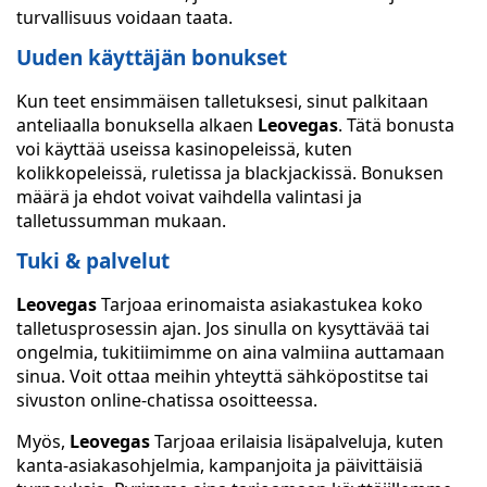
turvallisuus voidaan taata.
Uuden käyttäjän bonukset
Kun teet ensimmäisen talletuksesi, sinut palkitaan
anteliaalla bonuksella alkaen
Leovegas
. Tätä bonusta
voi käyttää useissa kasinopeleissä, kuten
kolikkopeleissä, ruletissa ja blackjackissä. Bonuksen
määrä ja ehdot voivat vaihdella valintasi ja
talletussumman mukaan.
Tuki & palvelut
Leovegas
Tarjoaa erinomaista asiakastukea koko
talletusprosessin ajan. Jos sinulla on kysyttävää tai
ongelmia, tukitiimimme on aina valmiina auttamaan
sinua. Voit ottaa meihin yhteyttä sähköpostitse tai
sivuston online-chatissa osoitteessa.
Myös,
Leovegas
Tarjoaa erilaisia lisäpalveluja, kuten
kanta-asiakasohjelmia, kampanjoita ja päivittäisiä