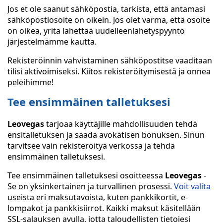
Jos et ole saanut sähköpostia, tarkista, että antamasi
sähköpostiosoite on oikein. Jos olet varma, että osoite
on oikea, yritä lähettää uudelleenlähetyspyyntö
järjestelmämme kautta.
Rekisteröinnin vahvistaminen sähköpostitse vaaditaan
tilisi aktivoimiseksi. Kiitos rekisteröitymisestä ja onnea
peleihimme!
Tee ensimmäinen talletuksesi
Leovegas
tarjoaa käyttäjille mahdollisuuden tehdä
ensitalletuksen ja saada avokätisen bonuksen. Sinun
tarvitsee vain rekisteröityä verkossa ja tehdä
ensimmäinen talletuksesi.
Tee ensimmäinen talletuksesi osoitteessa
Leovegas
-
Se on yksinkertainen ja turvallinen prosessi.
Voit valita
useista eri maksutavoista, kuten pankkikortit, e-
lompakot ja pankkisiirrot. Kaikki maksut käsitellään
SSL-salauksen avulla, jotta taloudellisten tietojesi