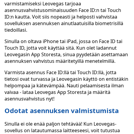
varmistamiseksi Leovegas tarjoaa
asennusvahvistusominaisuuden Face ID:n tai Touch
ID:n kautta. Voit siis nopeasti ja helposti vahvistaa
sovelluksen asennuksen ainutlaatuisilla biometrisillä
tiedoillasi.
Sinulla on oltava iPhone tai iPad, jossa on Face ID tai
Touch ID, jotta voit käyttää sitä. Kun olet ladannut
Leovegasin App Storesta, sinua pyydetään asettamaan
asennuksen vahvistus määritetyillä menetelmillä.
Varmista asennus Face ID:llä tai Touch ID:llä, jotta
tietosi ovat turvassa ja Leovegasin käyttö on entistäkin
helpompaa ja kätevämpää. Nauti pelaamisesta ilman
vaivaa - lataa Leovegas App Storesta ja määritä
asennusvahvistus nyt!
Odotat asennuksen valmistumista
Sinulla ei ole enää paljon tehtävää! Kun Leovegas-
sovellus on latautumassa laitteeseesi, voit tutustua