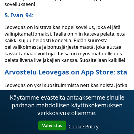
sovellukseen!
5. Ivan_94:
Leovegas on loistava kasinopelisovellus, joka ei jätä
välinpitämättömäksi. Täällä on niin kätevä pelata, että
kaikki sujuu helposti koneella. Pidän suuresta
pelivalikoimasta ja bonusjärjestelmästä, joka auttaa
kasvattamaan voittoja. Tässä on myös mahdollisuus
pelata livenä live jakajien kanssa. Suositellaan kaikille!
Arvostelu Leovegas on App Store: sta
Leovegas on yksi suosituimmista nettikasinoista, jotka
tarjoavat oikean rahan pelejä iOS-käyttäjille. Leovegas-
Käytämme evästeitä antaaksemme sinulle
sovellus on saanut App Storessa korkeat arvosanat
parhaan mahdollisen käyttökokemuksen
luotettavuudestaan, helppokäyttöisyydestään ja
suuresta pelivalikoimastaan.
verkkosivustollamme.
Luotettavuus ja turvallisuus
Vahvistus
Cookie Policy