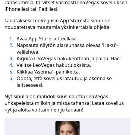
rahasummia, tarvitset varmasti LeoVegas-sovelluksen
iPhonellesi tai iPadillesi.
Ladataksesi LeoVegasin App Storesta sinun on
noudatettava muutamia yksinkertaisia ohjeita:
Avaa App Store laitteellasi.
Napsauta näytön alareunassa olevaa 'Haku'-
välilehteä.
Kirjoita LeoVegas hakukenttään ja paina 'Hae'.
Valitse LeoVegas hakutuloksista.
Klikkaa 'Asenna' -painiketta.
Odota, että sovellus latautuu ja asenna se
laitteeseesi.
Nyt sinulla on mahdollisuus nauttia LeoVegas-
uhkapeleistä milloin ja missä tahansa! Lataa sovellus
nyt ja aloita voittaminen jo tänään!