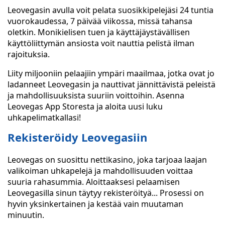
Leovegasin avulla voit pelata suosikkipelejäsi 24 tuntia
vuorokaudessa, 7 päivää viikossa, missä tahansa
oletkin. Monikielisen tuen ja käyttäjäystävällisen
käyttöliittymän ansiosta voit nauttia pelistä ilman
rajoituksia.
Liity miljooniin pelaajiin ympäri maailmaa, jotka ovat jo
ladanneet Leovegasin ja nauttivat jännittävistä peleistä
ja mahdollisuuksista suuriin voittoihin. Asenna
Leovegas App Storesta ja aloita uusi luku
uhkapelimatkallasi!
Rekisteröidy Leovegasiin
Leovegas on suosittu nettikasino, joka tarjoaa laajan
valikoiman uhkapelejä ja mahdollisuuden voittaa
suuria rahasummia. Aloittaaksesi pelaamisen
Leovegasilla sinun täytyy rekisteröityä... Prosessi on
hyvin yksinkertainen ja kestää vain muutaman
minuutin.