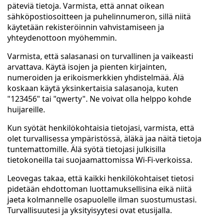
päteviä tietoja. Varmista, että annat oikean
sähköpostiosoitteen ja puhelinnumeron, sillä niitä
käytetään rekisteröinnin vahvistamiseen ja
yhteydenottoon myöhemmin.
Varmista, että salasanasi on turvallinen ja vaikeasti
arvattava. Käytä isojen ja pienten kirjainten,
numeroiden ja erikoismerkkien yhdistelmää. Älä
koskaan käytä yksinkertaisia salasanoja, kuten
"123456" tai "qwerty". Ne voivat olla helppo kohde
huijareille.
Kun syötät henkilökohtaisia tietojasi, varmista, että
olet turvallisessa ympäristössä, äläkä jaa näitä tietoja
tuntemattomille. Älä syötä tietojasi julkisilla
tietokoneilla tai suojaamattomissa Wi-Fi-verkoissa.
Leovegas takaa, että kaikki henkilökohtaiset tietosi
pidetään ehdottoman luottamuksellisina eikä niitä
jaeta kolmannelle osapuolelle ilman suostumustasi.
Turvallisuutesi ja yksityisyytesi ovat etusijalla.