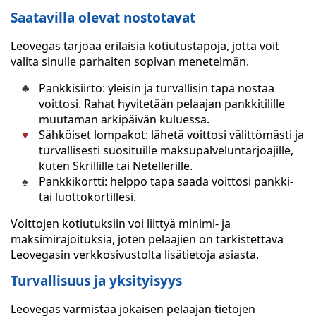
Saatavilla olevat nostotavat
Leovegas tarjoaa erilaisia kotiutustapoja, jotta voit
valita sinulle parhaiten sopivan menetelmän.
Pankkisiirto: yleisin ja turvallisin tapa nostaa
voittosi. Rahat hyvitetään pelaajan pankkitilille
muutaman arkipäivän kuluessa.
Sähköiset lompakot: lähetä voittosi välittömästi ja
turvallisesti suosituille maksupalveluntarjoajille,
kuten Skrillille tai Netellerille.
Pankkikortti: helppo tapa saada voittosi pankki-
tai luottokortillesi.
Voittojen kotiutuksiin voi liittyä minimi- ja
maksimirajoituksia, joten pelaajien on tarkistettava
Leovegasin verkkosivustolta lisätietoja asiasta.
Turvallisuus ja yksityisyys
Leovegas varmistaa jokaisen pelaajan tietojen