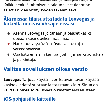
Kaikki henkilökohtaiset ja taloudelliset tiedot on
salattu niiden yksityisyyden takaamiseksi.
Älä missaa tilaisuutta ladata Leovegas ja
kokeilla onneasi uhkapeleissäsi!
Asenna Leovegas jo tänään ja pääset käsiksi
upeaan kasinopelien maailmaan.
Hanki uusia ystäviä ja löydä vastustajia
verkkopeleissä.
Osallistu erilaisiin kampanjoihin ja hanki bonuksia
ja palkintoja.
Valitse sovelluksen oikea versio
Leovegas
Tarjoaa käyttäjilleen kätevän tavan käyttää
kasinoviihdettä suoraan laitteestaan käsin. Sinun on
valittava oikea sovellusversio käyttämääsi alustaan.
iOS-pohjaisille laitteille