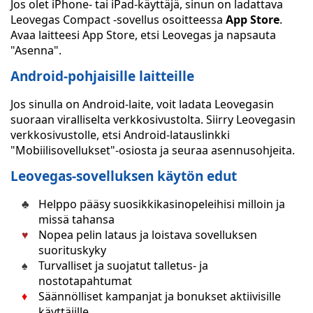
Jos olet iPhone- tai iPad-käyttäjä, sinun on ladattava
Leovegas Compact -sovellus osoitteessa
App Store
.
Avaa laitteesi App Store, etsi Leovegas ja napsauta
"Asenna".
Android-pohjaisille laitteille
Jos sinulla on Android-laite, voit ladata Leovegasin
suoraan viralliselta verkkosivustolta. Siirry Leovegasin
verkkosivustolle, etsi Android-latauslinkki
"Mobiilisovellukset"-osiosta ja seuraa asennusohjeita.
Leovegas-sovelluksen käytön edut
Helppo pääsy suosikkikasinopeleihisi milloin ja
missä tahansa
Nopea pelin lataus ja loistava sovelluksen
suorituskyky
Turvalliset ja suojatut talletus- ja
nostotapahtumat
Säännölliset kampanjat ja bonukset aktiivisille
käyttäjille