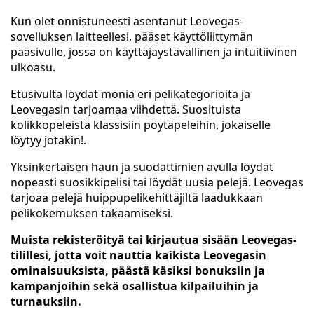
Kun olet onnistuneesti asentanut Leovegas-
sovelluksen laitteellesi, pääset käyttöliittymän
pääsivulle, jossa on käyttäjäystävällinen ja intuitiivinen
ulkoasu.
Etusivulta löydät monia eri pelikategorioita ja
Leovegasin tarjoamaa viihdettä. Suosituista
kolikkopeleistä klassisiin pöytäpeleihin, jokaiselle
löytyy jotakin!.
Yksinkertaisen haun ja suodattimien avulla löydät
nopeasti suosikkipelisi tai löydät uusia pelejä. Leovegas
tarjoaa pelejä huippupelikehittäjiltä laadukkaan
pelikokemuksen takaamiseksi.
Muista rekisteröityä tai kirjautua sisään Leovegas-
tilillesi, jotta voit nauttia kaikista Leovegasin
ominaisuuksista, päästä käsiksi bonuksiin ja
kampanjoihin sekä osallistua kilpailuihin ja
turnauksiin.