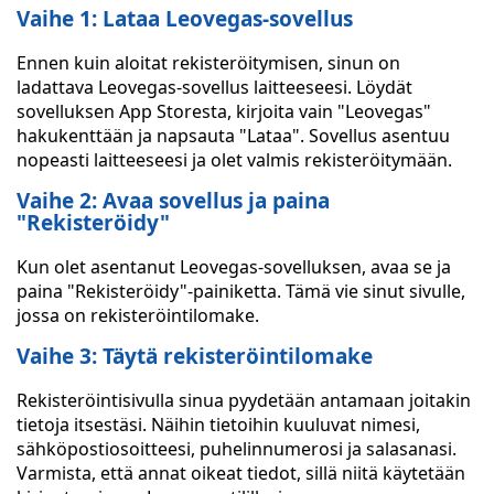
Vaihe 1: Lataa Leovegas-sovellus
Ennen kuin aloitat rekisteröitymisen, sinun on
ladattava Leovegas-sovellus laitteeseesi. Löydät
sovelluksen App Storesta, kirjoita vain "Leovegas"
hakukenttään ja napsauta "Lataa". Sovellus asentuu
nopeasti laitteeseesi ja olet valmis rekisteröitymään.
Vaihe 2: Avaa sovellus ja paina
"Rekisteröidy"
Kun olet asentanut Leovegas-sovelluksen, avaa se ja
paina "Rekisteröidy"-painiketta. Tämä vie sinut sivulle,
jossa on rekisteröintilomake.
Vaihe 3: Täytä rekisteröintilomake
Rekisteröintisivulla sinua pyydetään antamaan joitakin
tietoja itsestäsi. Näihin tietoihin kuuluvat nimesi,
sähköpostiosoitteesi, puhelinnumerosi ja salasanasi.
Varmista, että annat oikeat tiedot, sillä niitä käytetään