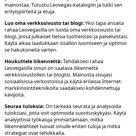
mainostaa. Tutustu Leovegas-katalogiin ja tutki sen
erityispiirteitä ja etuja.
Luo oma verkkosivusto tai blogi:
Yksi tapa ansaita
rahaa Leovegasilla on luoda oma verkkosivusto tai
blogi, jossa julkaiset tietoa tuotteistasi ja palveluistasi.
Käytä aikaa laadukkaan sisällön luomiseen ja optimoi
se hakukoneita varten.
Houkuttele liikennettä:
Tehdäksesi rahaa
Leovegasilla sinun on saatava liikennettä
verkkosivustollesi tai blogiisi. Mainosta sivujasi
sosiaalisissa verkostoissa ja käytä erilaisia Internet-
markkinointitekniikoita saadaksesi kohdennettuja
kävijöitä.
Seuraa tuloksia:
On tärkeää seurata ja analysoida
tuloksiasi, jotta voit optimoida suorituskykyäsi. Käytä
analyyttisiä työkaluja ymmärtämään, mitkä
liikennelähteet tuovat sinulle eniten tuloja ja mitkä
strategiat ovat tehokkaita.