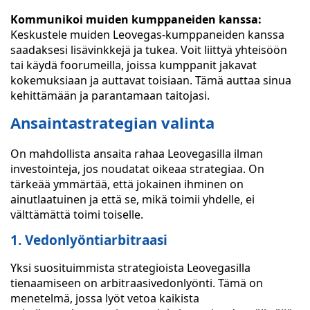
Kommunikoi muiden kumppaneiden kanssa:
Keskustele muiden Leovegas-kumppaneiden kanssa
saadaksesi lisävinkkejä ja tukea. Voit liittyä yhteisöön
tai käydä foorumeilla, joissa kumppanit jakavat
kokemuksiaan ja auttavat toisiaan. Tämä auttaa sinua
kehittämään ja parantamaan taitojasi.
Ansaintastrategian valinta
On mahdollista ansaita rahaa Leovegasilla ilman
investointeja, jos noudatat oikeaa strategiaa. On
tärkeää ymmärtää, että jokainen ihminen on
ainutlaatuinen ja että se, mikä toimii yhdelle, ei
välttämättä toimi toiselle.
1. Vedonlyöntiarbitraasi
Yksi suosituimmista strategioista Leovegasilla
tienaamiseen on arbitraasivedonlyönti. Tämä on
menetelmä, jossa lyöt vetoa kaikista