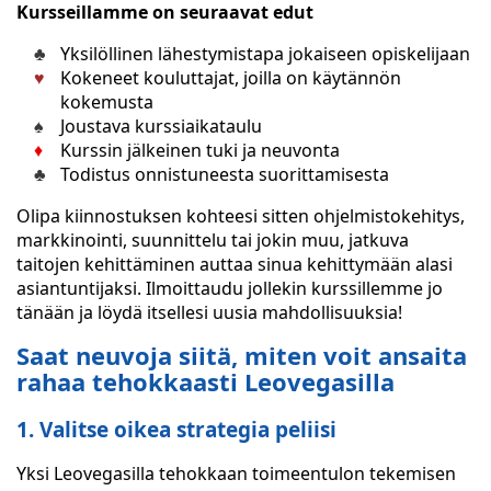
Kursseillamme on seuraavat edut
Yksilöllinen lähestymistapa jokaiseen opiskelijaan
Kokeneet kouluttajat, joilla on käytännön
kokemusta
Joustava kurssiaikataulu
Kurssin jälkeinen tuki ja neuvonta
Todistus onnistuneesta suorittamisesta
Olipa kiinnostuksen kohteesi sitten ohjelmistokehitys,
markkinointi, suunnittelu tai jokin muu, jatkuva
taitojen kehittäminen auttaa sinua kehittymään alasi
asiantuntijaksi. Ilmoittaudu jollekin kurssillemme jo
tänään ja löydä itsellesi uusia mahdollisuuksia!
Saat neuvoja siitä, miten voit ansaita
rahaa tehokkaasti Leovegasilla
1. Valitse oikea strategia peliisi
Yksi Leovegasilla tehokkaan toimeentulon tekemisen