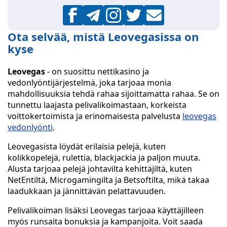
Ota selvää, mistä Leovegasissa on
kyse
Leovegas
- on suosittu nettikasino ja
vedonlyöntijärjestelmä, joka tarjoaa monia
mahdollisuuksia tehdä rahaa sijoittamatta rahaa. Se on
tunnettu laajasta pelivalikoimastaan, korkeista
voittokertoimista ja erinomaisesta palvelusta
leovegas
vedonlyönti
.
Leovegasista löydät erilaisia pelejä, kuten
kolikkopelejä, rulettia, blackjackia ja paljon muuta.
Alusta tarjoaa pelejä johtavilta kehittäjiltä, kuten
NetEntiltä, Microgamingilta ja Betsoftilta, mikä takaa
laadukkaan ja jännittävän pelattavuuden.
Pelivalikoiman lisäksi Leovegas tarjoaa käyttäjilleen
myös runsaita bonuksia ja kampanjoita. Voit saada