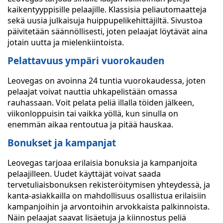
kaikentyyppisille pelaajille. Klassisia peliautomaatteja
sekä uusia julkaisuja huippupelikehittäjiltä. Sivustoa
päivitetään säännöllisesti, joten pelaajat löytävät aina
jotain uutta ja mielenkiintoista.
Pelattavuus ympäri vuorokauden
Leovegas on avoinna 24 tuntia vuorokaudessa, joten
pelaajat voivat nauttia uhkapelistään omassa
rauhassaan. Voit pelata peliä illalla töiden jälkeen,
viikonloppuisin tai vaikka yöllä, kun sinulla on
enemmän aikaa rentoutua ja pitää hauskaa.
Bonukset ja kampanjat
Leovegas tarjoaa erilaisia bonuksia ja kampanjoita
pelaajilleen. Uudet käyttäjät voivat saada
tervetuliaisbonuksen rekisteröitymisen yhteydessä, ja
kanta-asiakkailla on mahdollisuus osallistua erilaisiin
kampanjoihin ja arvontoihin arvokkaista palkinnoista.
Näin pelaajat saavat lisäetuja ja kiinnostus peliä