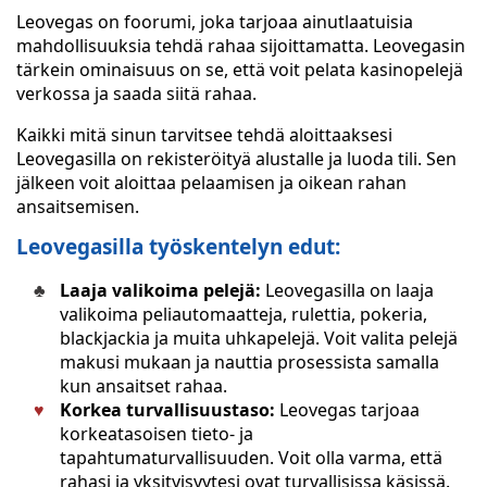
Leovegas on foorumi, joka tarjoaa ainutlaatuisia
mahdollisuuksia tehdä rahaa sijoittamatta. Leovegasin
tärkein ominaisuus on se, että voit pelata kasinopelejä
verkossa ja saada siitä rahaa.
Kaikki mitä sinun tarvitsee tehdä aloittaaksesi
Leovegasilla on rekisteröityä alustalle ja luoda tili. Sen
jälkeen voit aloittaa pelaamisen ja oikean rahan
ansaitsemisen.
Leovegasilla työskentelyn edut:
Laaja valikoima pelejä:
Leovegasilla on laaja
valikoima peliautomaatteja, rulettia, pokeria,
blackjackia ja muita uhkapelejä. Voit valita pelejä
makusi mukaan ja nauttia prosessista samalla
kun ansaitset rahaa.
Korkea turvallisuustaso:
Leovegas tarjoaa
korkeatasoisen tieto- ja
tapahtumaturvallisuuden. Voit olla varma, että
rahasi ja yksityisyytesi ovat turvallisissa käsissä.