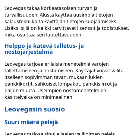
Leovegas takaa korkeatasoisen turvan ja
turvallisuuden. Alusta käyttää uusimpia tietojen
salaustekniikoita käyttäjän tietojen suojaamiseksi.
Lisäksi sillä on kaikki tarvittavat lisenssit ja todistukset,
mikä osoittaa sen luotettavuuden.
Helppo ja kätevä talletus- ja
nostojärjestelmä
Leovegas tarjoaa erilaisia menetelmiä varojen
tallettamiseen ja nostamiseen. Käyttäjät voivat valita
itselleen sopivimman tavan, mukaan lukien
pankkikortit, sähköiset lompakot, pankkisiirrot ja
paljon muuta. Useimpien nostomenetelmien
käsittelyaika on minimaalinen.
Leovegasin suosio
Suuri määrä pelejä
Leovegas tarjoaa sinulle laajan valikoiman pelejä