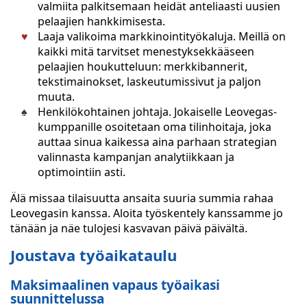
valmiita palkitsemaan heidät anteliaasti uusien
pelaajien hankkimisesta.
Laaja valikoima markkinointityökaluja. Meillä on
kaikki mitä tarvitset menestyksekkääseen
pelaajien houkutteluun: merkkibannerit,
tekstimainokset, laskeutumissivut ja paljon
muuta.
Henkilökohtainen johtaja. Jokaiselle Leovegas-
kumppanille osoitetaan oma tilinhoitaja, joka
auttaa sinua kaikessa aina parhaan strategian
valinnasta kampanjan analytiikkaan ja
optimointiin asti.
Älä missaa tilaisuutta ansaita suuria summia rahaa
Leovegasin kanssa. Aloita työskentely kanssamme jo
tänään ja näe tulojesi kasvavan päivä päivältä.
Joustava työaikataulu
Maksimaalinen vapaus työaikasi
suunnittelussa