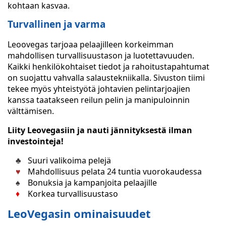
kohtaan kasvaa.
Turvallinen ja varma
Leoovegas tarjoaa pelaajilleen korkeimman
mahdollisen turvallisuustason ja luotettavuuden.
Kaikki henkilökohtaiset tiedot ja rahoitustapahtumat
on suojattu vahvalla salaustekniikalla. Sivuston tiimi
tekee myös yhteistyötä johtavien pelintarjoajien
kanssa taatakseen reilun pelin ja manipuloinnin
välttämisen.
Liity Leovegasiin ja nauti jännityksestä ilman
investointeja!
Suuri valikoima pelejä
Mahdollisuus pelata 24 tuntia vuorokaudessa
Bonuksia ja kampanjoita pelaajille
Korkea turvallisuustaso
LeoVegasin ominaisuudet