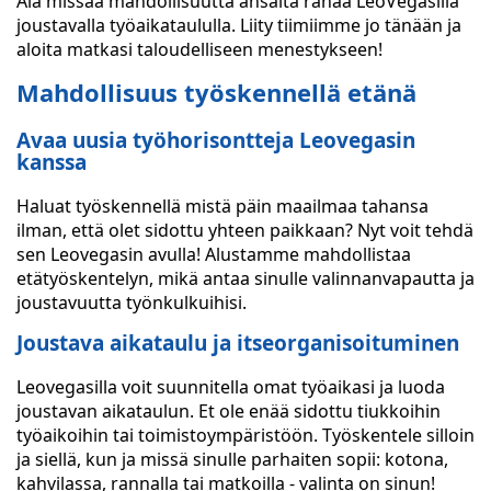
Älä missaa mahdollisuutta ansaita rahaa LeoVegasilla
joustavalla työaikataululla. Liity tiimiimme jo tänään ja
aloita matkasi taloudelliseen menestykseen!
Mahdollisuus työskennellä etänä
Avaa uusia työhorisontteja Leovegasin
kanssa
Haluat työskennellä mistä päin maailmaa tahansa
ilman, että olet sidottu yhteen paikkaan? Nyt voit tehdä
sen Leovegasin avulla! Alustamme mahdollistaa
etätyöskentelyn, mikä antaa sinulle valinnanvapautta ja
joustavuutta työnkulkuihisi.
Joustava aikataulu ja itseorganisoituminen
Leovegasilla voit suunnitella omat työaikasi ja luoda
joustavan aikataulun. Et ole enää sidottu tiukkoihin
työaikoihin tai toimistoympäristöön. Työskentele silloin
ja siellä, kun ja missä sinulle parhaiten sopii: kotona,
kahvilassa, rannalla tai matkoilla - valinta on sinun!