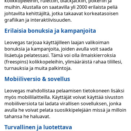
kolikkopeleihin, rulettiin, blackjackiin, pokeriin ja
muihin. Alustalla on saatavilla yli 2000 erilaista peliä
johtavilta kehittäjiltä, jotka takaavat korkeatasoisen
grafiikan ja interaktiivisuuden.
Erilaisia bonuksia ja kampanjoita
Leovegas tarjoaa käyttäjilleen laajan valikoiman
bonuksia ja kampanjoita, joiden avulla voit saada
lisäetuja pelatessasi. Tämä voi olla ilmaiskierroksia
(freespins) kolikkopeleihin, ylimääräistä rahaa tilillesi,
turnauksia ja muita palkintoja.
Mobiiliversio & sovellus
Leovegas mahdollistaa pelaamisen tietokoneen lisäksi
myös mobiililaitteilla. Käyttäjät voivat käyttää sivuston
mobiiliversiota tai ladata virallisen sovelluksen, jonka
avulla he voivat pelata suosikkipelejään missä ja milloin
tahansa he haluavat.
Turvallinen ja luotettava