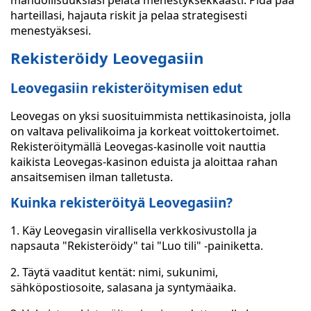
mahdollisuuksiasi pelata menestyksekkäästi. Pidä pää
harteillasi, hajauta riskit ja pelaa strategisesti
menestyäksesi.
Rekisteröidy Leovegasiin
Leovegasiin rekisteröitymisen edut
Leovegas on yksi suosituimmista nettikasinoista, jolla
on valtava pelivalikoima ja korkeat voittokertoimet.
Rekisteröitymällä Leovegas-kasinolle voit nauttia
kaikista Leovegas-kasinon eduista ja aloittaa rahan
ansaitsemisen ilman talletusta.
Kuinka rekisteröityä Leovegasiin?
1. Käy Leovegasin virallisella verkkosivustolla ja
napsauta "Rekisteröidy" tai "Luo tili" -painiketta.
2. Täytä vaaditut kentät: nimi, sukunimi,
sähköpostiosoite, salasana ja syntymäaika.