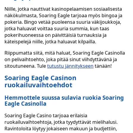
Niille, jotka nauttivat kasinopelaamisen sosiaalisesta
näkökulmasta, Soaring Eagle tarjoaa myös bingoa ja
pokeria. Bingo vetää puoleensa suuria väkijoukkoja,
jotka haluavat voittaa suuria summia, kun taas
pokerihuoneessa on päivittäisiä turnauksia ja
käteispelejä niille, jotka haluavat kilpailla.
Riippumatta siitä, mitä haluat, Soaring Eagle Casinolla
on pelivaihtoehto, joka pitää sinut viihdyttävänä ja
sitoutuneena. Tule
tutustu jännitykseen
tänään!
Soaring Eagle Casinon
ruokailuvaihtoehdot
Hemmottele suussa sulavia ruokia Soaring
Eagle Casinolla
Soaring Eagle Casino tarjoaa erilaisia
ruokailuvaihtoehtoja, jotka tyydyttävät mielihalusi.
Ravintoloita löytyy jokaiseen makuun ja budjettiin,