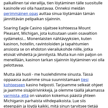
paikallinen tai vierailija, tien löytäminen tälle suositulle
kasinolle voi olla haastavaa. Onneksi meidän
perimmäinen opas
auttaa sinua löytämään tämän
jännittävän pelipaikan sijainnin.
Soaring Eagle Casino sijaitsee kohteessa Mount
Pleasant, Michigan, jota kutsutaan usein osavaltion
sydämeksi… Monenlaisten nähtävyyksien, kuten
kasinon, hotellin, ravintoloiden ja tapahtumien
ansiosta se on ehdoton vierailukohde niille, jotka
etsivät viihdettä ja jännitystä. Mutta kun niin paljon on
meneillään, kasinon tarkan sijainnin löytäminen voi olla
pelottavaa.
Mutta älä huoli - me huolehdimme sinusta. Tässä
oppaassa autamme sinua suunnistamaan
tiesi
kohteeseen
kasino helposti. Tarjoamme selkeät ohjeet
ja jaamme sisäpiirivinkkejä, ja olemme täällä jakamassa
varmista, että
on vaivaton kokemus päästä yhteen
Michiganin parhaista viihdepaikoista. Lue siis
eteenpäin ja löydä kaikki, mitä sinun tarvitsee tietää