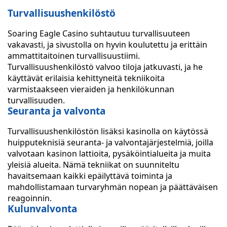
Turvallisuushenkilöstö
Soaring Eagle Casino suhtautuu turvallisuuteen
vakavasti, ja sivustolla on hyvin koulutettu ja erittäin
ammattitaitoinen turvallisuustiimi.
Turvallisuushenkilöstö valvoo tiloja jatkuvasti, ja he
käyttävät erilaisia kehittyneitä tekniikoita
varmistaakseen vieraiden ja henkilökunnan
turvallisuuden.
Seuranta ja valvonta
Turvallisuushenkilöstön lisäksi kasinolla on käytössä
huipputeknisiä seuranta- ja valvontajärjestelmiä, joilla
valvotaan kasinon lattioita, pysäköintialueita ja muita
yleisiä alueita. Nämä tekniikat on suunniteltu
havaitsemaan kaikki epäilyttävä toiminta ja
mahdollistamaan turvaryhmän nopean ja päättäväisen
reagoinnin.
Kulunvalvonta