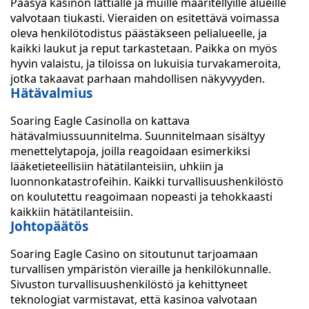
Pääsyä kasinon lattialle ja muille määritellyille alueille
valvotaan tiukasti. Vieraiden on esitettävä voimassa
oleva henkilötodistus päästäkseen pelialueelle, ja
kaikki laukut ja reput tarkastetaan. Paikka on myös
hyvin valaistu, ja tiloissa on lukuisia turvakameroita,
jotka takaavat parhaan mahdollisen näkyvyyden.
Hätävalmius
Soaring Eagle Casinolla on kattava
hätävalmiussuunnitelma. Suunnitelmaan sisältyy
menettelytapoja, joilla reagoidaan esimerkiksi
lääketieteellisiin hätätilanteisiin, uhkiin ja
luonnonkatastrofeihin. Kaikki turvallisuushenkilöstö
on koulutettu reagoimaan nopeasti ja tehokkaasti
kaikkiin hätätilanteisiin.
Johtopäätös
Soaring Eagle Casino on sitoutunut tarjoamaan
turvallisen ympäristön vieraille ja henkilökunnalle.
Sivuston turvallisuushenkilöstö ja kehittyneet
teknologiat varmistavat, että kasinoa valvotaan