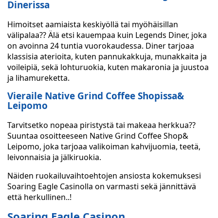
Dinerissa
Himoitset aamiaista keskiyöllä tai myöhäisillan
välipalaa?? Älä etsi kauempaa kuin Legends Diner, joka
on avoinna 24 tuntia vuorokaudessa. Diner tarjoaa
klassisia aterioita, kuten pannukakkuja, munakkaita ja
voileipiä, sekä lohturuokia, kuten makaronia ja juustoa
ja lihamureketta.
Vieraile Native Grind Coffee Shopissa&
Leipomo
Tarvitsetko nopeaa piristystä tai makeaa herkkua??
Suuntaa osoitteeseen Native Grind Coffee Shop&
Leipomo, joka tarjoaa valikoiman kahvijuomia, teetä,
leivonnaisia ja jälkiruokia.
Näiden ruokailuvaihtoehtojen ansiosta kokemuksesi
Soaring Eagle Casinolla on varmasti sekä jännittävä
että herkullinen..!
Soaring Eagle Casinon