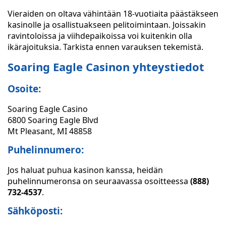
Vieraiden on oltava vähintään 18-vuotiaita päästäkseen
kasinolle ja osallistuakseen pelitoimintaan. Joissakin
ravintoloissa ja viihdepaikoissa voi kuitenkin olla
ikärajoituksia. Tarkista ennen varauksen tekemistä.
Soaring Eagle Casinon yhteystiedot
Osoite:
Soaring Eagle Casino
6800 Soaring Eagle Blvd
Mt Pleasant, MI 48858
Puhelinnumero:
Jos haluat puhua kasinon kanssa, heidän
puhelinnumeronsa on seuraavassa osoitteessa
(888)
732-4537
.
Sähköposti: