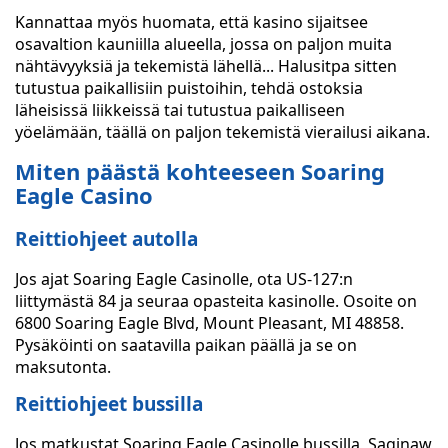
Kannattaa myös huomata, että kasino sijaitsee
osavaltion kauniilla alueella, jossa on paljon muita
nähtävyyksiä ja tekemistä lähellä... Halusitpa sitten
tutustua paikallisiin puistoihin, tehdä ostoksia
läheisissä liikkeissä tai tutustua paikalliseen
yöelämään, täällä on paljon tekemistä vierailusi aikana.
Miten päästä kohteeseen Soaring
Eagle Casino
Reittiohjeet autolla
Jos ajat Soaring Eagle Casinolle, ota US-127:n
liittymästä 84 ja seuraa opasteita kasinolle. Osoite on
6800 Soaring Eagle Blvd, Mount Pleasant, MI 48858.
Pysäköinti on saatavilla paikan päällä ja se on
maksutonta.
Reittiohjeet bussilla
Jos matkustat Soaring Eagle Casinolle bussilla, Saginaw