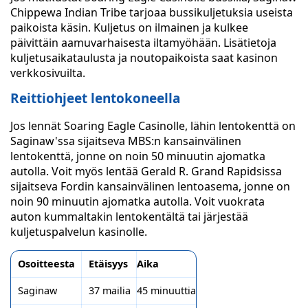
Chippewa Indian Tribe tarjoaa bussikuljetuksia useista
paikoista käsin. Kuljetus on ilmainen ja kulkee
päivittäin aamuvarhaisesta iltamyöhään. Lisätietoja
kuljetusaikataulusta ja noutopaikoista saat kasinon
verkkosivuilta.
Reittiohjeet lentokoneella
Jos lennät Soaring Eagle Casinolle, lähin lentokenttä on
Saginaw'ssa sijaitseva MBS:n kansainvälinen
lentokenttä, jonne on noin 50 minuutin ajomatka
autolla. Voit myös lentää Gerald R. Grand Rapidsissa
sijaitseva Fordin kansainvälinen lentoasema, jonne on
noin 90 minuutin ajomatka autolla. Voit vuokrata
auton kummaltakin lentokentältä tai järjestää
kuljetuspalvelun kasinolle.
Osoitteesta
Etäisyys
Aika
Saginaw
37 mailia
45 minuuttia