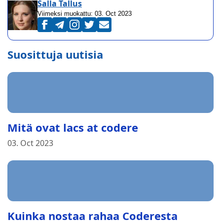
Salla Tallus
Viimeksi muokattu:
03. Oct 2023
Suosittuja uutisia
Mitä ovat lacs at codere
03. Oct 2023
Kuinka nostaa rahaa Coderesta