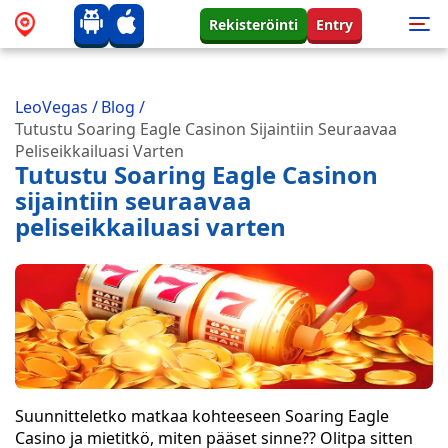
Rekisteröinti
Entry
LeoVegas
/
Blog
/
Tutustu Soaring Eagle Casinon Sijaintiin Seuraavaa
Peliseikkailuasi Varten
Tutustu Soaring Eagle Casinon
sijaintiin seuraavaa
peliseikkailuasi varten
Suunnitteletko matkaa kohteeseen Soaring Eagle
Casino ja mietitkö, miten pääset sinne?? Olitpa sitten