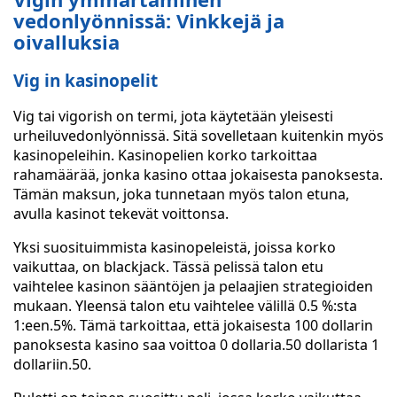
vedonlyönnissä: Vinkkejä ja
oivalluksia
Vig in kasinopelit
Vig tai vigorish on termi, jota käytetään yleisesti
urheiluvedonlyönnissä. Sitä sovelletaan kuitenkin myös
kasinopeleihin. Kasinopelien korko tarkoittaa
rahamäärää, jonka kasino ottaa jokaisesta panoksesta.
Tämän maksun, joka tunnetaan myös talon etuna,
avulla kasinot tekevät voittonsa.
Yksi suosituimmista kasinopeleistä, joissa korko
vaikuttaa, on blackjack. Tässä pelissä talon etu
vaihtelee kasinon sääntöjen ja pelaajien strategioiden
mukaan. Yleensä talon etu vaihtelee välillä 0.5 %:sta
1:een.5%. Tämä tarkoittaa, että jokaisesta 100 dollarin
panoksesta kasino saa voittoa 0 dollaria.50 dollarista 1
dollariin.50.