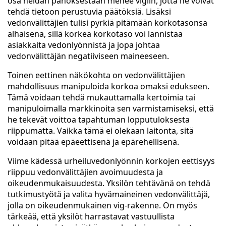
osa heidän panoksestaan menee vigiin, jotta he voivat
tehdä tietoon perustuvia päätöksiä. Lisäksi
vedonvälittäjien tulisi pyrkiä pitämään korkotasonsa
alhaisena, sillä korkea korkotaso voi lannistaa
asiakkaita vedonlyönnistä ja jopa johtaa
vedonvälittäjän negatiiviseen maineeseen.
Toinen eettinen näkökohta on vedonvälittäjien
mahdollisuus manipuloida korkoa omaksi edukseen.
Tämä voidaan tehdä mukauttamalla kertoimia tai
manipuloimalla markkinoita sen varmistamiseksi, että
he tekevät voittoa tapahtuman lopputuloksesta
riippumatta. Vaikka tämä ei olekaan laitonta, sitä
voidaan pitää epäeettisenä ja epärehellisenä.
Viime kädessä urheiluvedonlyönnin korkojen eettisyys
riippuu vedonvälittäjien avoimuudesta ja
oikeudenmukaisuudesta. Yksilön tehtävänä on tehdä
tutkimustyötä ja valita hyvämaineinen vedonvälittäjä,
jolla on oikeudenmukainen vig-rakenne. On myös
tärkeää, että yksilöt harrastavat vastuullista