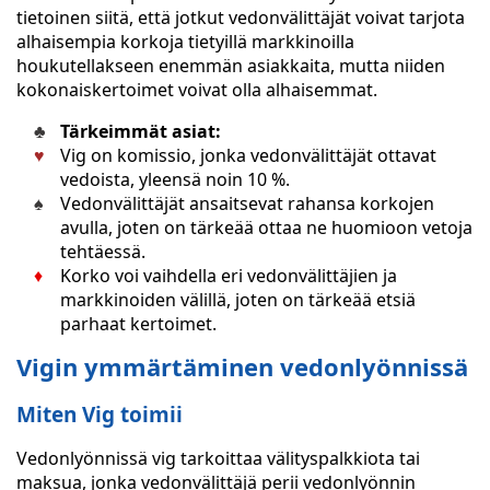
tietoinen siitä, että jotkut vedonvälittäjät voivat tarjota
alhaisempia korkoja tietyillä markkinoilla
houkutellakseen enemmän asiakkaita, mutta niiden
kokonaiskertoimet voivat olla alhaisemmat.
Tärkeimmät asiat:
Vig on komissio, jonka vedonvälittäjät ottavat
vedoista, yleensä noin 10 %.
Vedonvälittäjät ansaitsevat rahansa korkojen
avulla, joten on tärkeää ottaa ne huomioon vetoja
tehtäessä.
Korko voi vaihdella eri vedonvälittäjien ja
markkinoiden välillä, joten on tärkeää etsiä
parhaat kertoimet.
Vigin ymmärtäminen vedonlyönnissä
Miten Vig toimii
Vedonlyönnissä vig tarkoittaa välityspalkkiota tai
maksua, jonka vedonvälittäjä perii vedonlyönnin