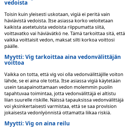
vedoista
Toisin kuin yleisesti uskotaan, vigiä ei peritä vain
häviävistä vedoista. Itse asiassa korko veloitetaan
kaikista asetetuista vedoista riippumatta siitä,
voittavatko vai häviävätkö ne. Tämä tarkoittaa sitä, että
vaikka voittaisit vedon, maksat silti korkoa voittosi
päälle.
Myytti: Vig tarkoittaa aina vedonvälittäjän
voittoa
Vaikka on totta, että vig voi olla vedonvälittäjille voiton
lähde, se ei aina ole totta. Itse asiassa vigiä käytetään
usein tasapainottamaan vedon molemmin puolin
tapahtuvaa toimintaa, jotta vedonvälittäjä ei altistu
liian suurelle riskille. Näissä tapauksissa vedonvälittäjä
voi yksinkertaisesti varmistaa, että se saa provision
jokaisesta vedonlyönnistä ottamatta liikaa riskiä.
Myytti: Vig on aina reilu