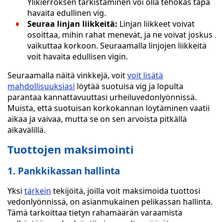
Ylikierroksen tarkistaminen voi olla tehokas tapa
havaita edullinen vig.
Seuraa linjan liikkeitä:
Linjan liikkeet voivat
osoittaa, mihin rahat menevät, ja ne voivat joskus
vaikuttaa korkoon. Seuraamalla linjojen liikkeitä
voit havaita edullisen vigin.
Seuraamalla näitä vinkkejä, voit
voit lisätä
mahdollisuuksiasi
löytää suotuisa vig ja lopulta
parantaa kannattavuuttasi urheiluvedonlyönnissä.
Muista, että suotuisan korkokannan löytäminen vaatii
aikaa ja vaivaa, mutta se on sen arvoista pitkällä
aikavälillä.
Tuottojen maksimointi
1. Pankkikassan hallinta
Yksi
tärkein
tekijöitä, joilla voit maksimoida tuottosi
vedonlyönnissä, on asianmukainen pelikassan hallinta.
Tämä tarkoittaa tietyn rahamäärän varaamista