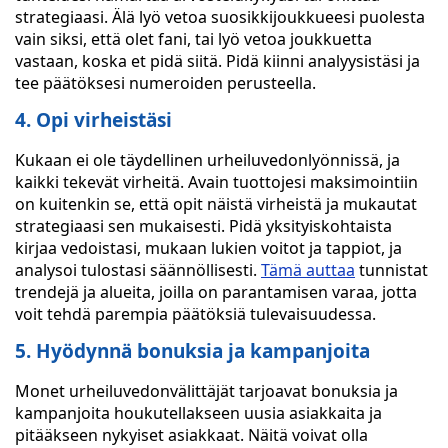
strategiaasi. Älä lyö vetoa suosikkijoukkueesi puolesta
vain siksi, että olet fani, tai lyö vetoa joukkuetta
vastaan, koska et pidä siitä. Pidä kiinni analyysistäsi ja
tee päätöksesi numeroiden perusteella.
4. Opi virheistäsi
Kukaan ei ole täydellinen urheiluvedonlyönnissä, ja
kaikki tekevät virheitä. Avain tuottojesi maksimointiin
on kuitenkin se, että opit näistä virheistä ja mukautat
strategiaasi sen mukaisesti. Pidä yksityiskohtaista
kirjaa vedoistasi, mukaan lukien voitot ja tappiot, ja
analysoi tulostasi säännöllisesti.
Tämä auttaa
tunnistat
trendejä ja alueita, joilla on parantamisen varaa, jotta
voit tehdä parempia päätöksiä tulevaisuudessa.
5. Hyödynnä bonuksia ja kampanjoita
Monet urheiluvedonvälittäjät tarjoavat bonuksia ja
kampanjoita houkutellakseen uusia asiakkaita ja
pitääkseen nykyiset asiakkaat. Näitä voivat olla