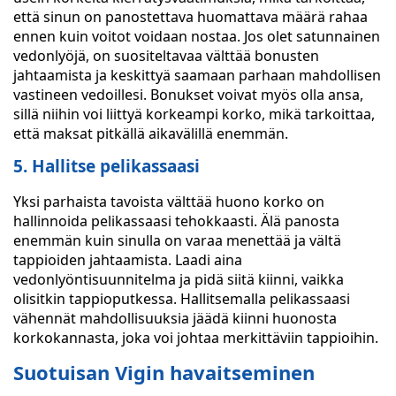
että sinun on panostettava huomattava määrä rahaa
ennen kuin voitot voidaan nostaa. Jos olet satunnainen
vedonlyöjä, on suositeltavaa välttää bonusten
jahtaamista ja keskittyä saamaan parhaan mahdollisen
vastineen vedoillesi. Bonukset voivat myös olla ansa,
sillä niihin voi liittyä korkeampi korko, mikä tarkoittaa,
että maksat pitkällä aikavälillä enemmän.
5. Hallitse pelikassaasi
Yksi parhaista tavoista välttää huono korko on
hallinnoida pelikassaasi tehokkaasti. Älä panosta
enemmän kuin sinulla on varaa menettää ja vältä
tappioiden jahtaamista. Laadi aina
vedonlyöntisuunnitelma ja pidä siitä kiinni, vaikka
olisitkin tappioputkessa. Hallitsemalla pelikassaasi
vähennät mahdollisuuksia jäädä kiinni huonosta
korkokannasta, joka voi johtaa merkittäviin tappioihin.
Suotuisan Vigin havaitseminen