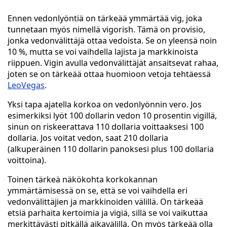
Ennen vedonlyöntiä on tärkeää ymmärtää vig, joka
tunnetaan myös nimellä vigorish. Tämä on provisio,
jonka vedonvälittäjä ottaa vedoista. Se on yleensä noin
10 %, mutta se voi vaihdella lajista ja markkinoista
riippuen. Vigin avulla vedonvälittäjät ansaitsevat rahaa,
joten se on tärkeää ottaa huomioon vetoja tehtäessä
LeoVegas
.
Yksi tapa ajatella korkoa on vedonlyönnin vero. Jos
esimerkiksi lyöt 100 dollarin vedon 10 prosentin vigillä,
sinun on riskeerattava 110 dollaria voittaaksesi 100
dollaria. Jos voitat vedon, saat 210 dollaria
(alkuperäinen 110 dollarin panoksesi plus 100 dollaria
voittoina).
Toinen tärkeä näkökohta korkokannan
ymmärtämisessä on se, että se voi vaihdella eri
vedonvälittäjien ja markkinoiden välillä. On tärkeää
etsiä parhaita kertoimia ja vigiä, sillä se voi vaikuttaa
merkittävästi pitkällä aikavälillä. On myös tärkeää olla