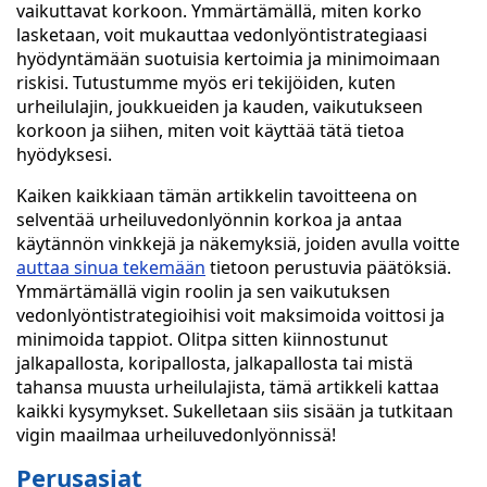
vaikuttavat korkoon. Ymmärtämällä, miten korko
lasketaan, voit mukauttaa vedonlyöntistrategiaasi
hyödyntämään suotuisia kertoimia ja minimoimaan
riskisi. Tutustumme myös eri tekijöiden, kuten
urheilulajin, joukkueiden ja kauden, vaikutukseen
korkoon ja siihen, miten voit käyttää tätä tietoa
hyödyksesi.
Kaiken kaikkiaan tämän artikkelin tavoitteena on
selventää urheiluvedonlyönnin korkoa ja antaa
käytännön vinkkejä ja näkemyksiä, joiden avulla voitte
auttaa sinua tekemään
tietoon perustuvia päätöksiä.
Ymmärtämällä vigin roolin ja sen vaikutuksen
vedonlyöntistrategioihisi voit maksimoida voittosi ja
minimoida tappiot. Olitpa sitten kiinnostunut
jalkapallosta, koripallosta, jalkapallosta tai mistä
tahansa muusta urheilulajista, tämä artikkeli kattaa
kaikki kysymykset. Sukelletaan siis sisään ja tutkitaan
vigin maailmaa urheiluvedonlyönnissä!
Perusasiat