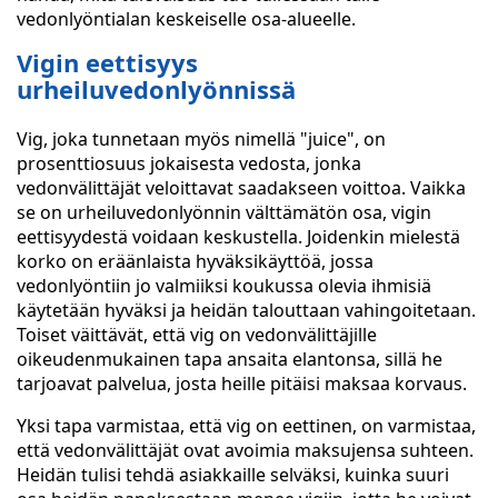
vedonlyöntialan keskeiselle osa-alueelle.
Vigin eettisyys
urheiluvedonlyönnissä
Vig, joka tunnetaan myös nimellä "juice", on
prosenttiosuus jokaisesta vedosta, jonka
vedonvälittäjät veloittavat saadakseen voittoa. Vaikka
se on urheiluvedonlyönnin välttämätön osa, vigin
eettisyydestä voidaan keskustella. Joidenkin mielestä
korko on eräänlaista hyväksikäyttöä, jossa
vedonlyöntiin jo valmiiksi koukussa olevia ihmisiä
käytetään hyväksi ja heidän talouttaan vahingoitetaan.
Toiset väittävät, että vig on vedonvälittäjille
oikeudenmukainen tapa ansaita elantonsa, sillä he
tarjoavat palvelua, josta heille pitäisi maksaa korvaus.
Yksi tapa varmistaa, että vig on eettinen, on varmistaa,
että vedonvälittäjät ovat avoimia maksujensa suhteen.
Heidän tulisi tehdä asiakkaille selväksi, kuinka suuri