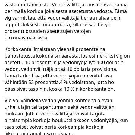
vastaanottamisesta. Vedonvälittäjät ansaitsevat rahaa
perimällä korkoa jokaisesta asetetusta vedosta. Tämä
vig varmistaa, että vedonvälittäjä tienaa rahaa pelin
lopputuloksesta riippumatta, sillä se saa tietyn
prosenttiosuuden asetettujen vetojen
kokonaismäärästä.
Korkokanta ilmaistaan yleensä prosentteina
panostetusta kokonaismäärästä. Jos esimerkiksi vig on
asetettu 10 prosenttiin ja vedonlyöjä lyö 100 dollarin
vedon, vedonvälittäjä pitää 10 dollaria provisiona.
Tämä tarkoittaa, että vedonlyöjän on voitettava
vähintään 52 prosenttia.4 % vedoistaan, jotta he
pääsisivät tasoihin, koska 10 %:n korkokanta on.
Vig voi vaihdella vedonlyönnin kohteena olevan
urheilulajin tai tapahtuman sekä vedonvälittäjän
mukaan. Jotkut vedonvälittäjät voivat tarjota
alhaisempia korkoja houkutellakseen vedonlyöjiä, kun
taas toiset voivat periä korkeampia korkoja
liiketoimintamallinsa mukaan.