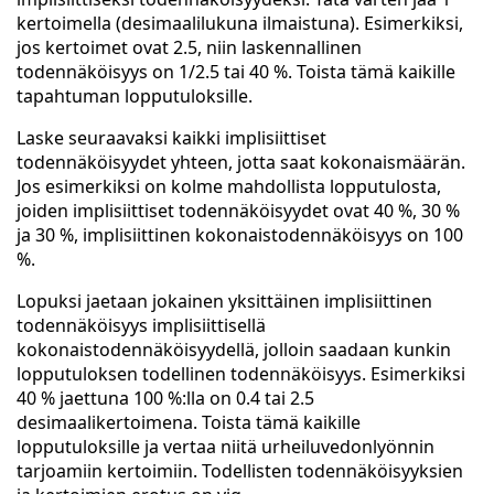
kertoimella (desimaalilukuna ilmaistuna). Esimerkiksi,
jos kertoimet ovat 2.5, niin laskennallinen
todennäköisyys on 1/2.5 tai 40 %. Toista tämä kaikille
tapahtuman lopputuloksille.
Laske seuraavaksi kaikki implisiittiset
todennäköisyydet yhteen, jotta saat kokonaismäärän.
Jos esimerkiksi on kolme mahdollista lopputulosta,
joiden implisiittiset todennäköisyydet ovat 40 %, 30 %
ja 30 %, implisiittinen kokonaistodennäköisyys on 100
%.
Lopuksi jaetaan jokainen yksittäinen implisiittinen
todennäköisyys implisiittisellä
kokonaistodennäköisyydellä, jolloin saadaan kunkin
lopputuloksen todellinen todennäköisyys. Esimerkiksi
40 % jaettuna 100 %:lla on 0.4 tai 2.5
desimaalikertoimena. Toista tämä kaikille
lopputuloksille ja vertaa niitä urheiluvedonlyönnin
tarjoamiin kertoimiin. Todellisten todennäköisyyksien