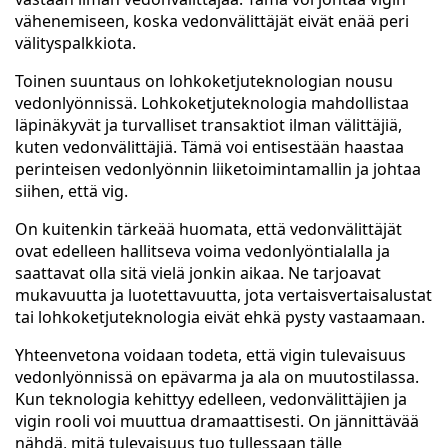
vähenemiseen, koska vedonvälittäjät eivät enää peri
välityspalkkiota.
Toinen suuntaus on lohkoketjuteknologian nousu
vedonlyönnissä. Lohkoketjuteknologia mahdollistaa
läpinäkyvät ja turvalliset transaktiot ilman välittäjiä,
kuten vedonvälittäjiä. Tämä voi entisestään haastaa
perinteisen vedonlyönnin liiketoimintamallin ja johtaa
siihen, että vig.
On kuitenkin tärkeää huomata, että vedonvälittäjät
ovat edelleen hallitseva voima vedonlyöntialalla ja
saattavat olla sitä vielä jonkin aikaa. Ne tarjoavat
mukavuutta ja luotettavuutta, jota vertaisvertaisalustat
tai lohkoketjuteknologia eivät ehkä pysty vastaamaan.
Yhteenvetona voidaan todeta, että vigin tulevaisuus
vedonlyönnissä on epävarma ja ala on muutostilassa.
Kun teknologia kehittyy edelleen, vedonvälittäjien ja
vigin rooli voi muuttua dramaattisesti. On jännittävää
nähdä, mitä tulevaisuus tuo tullessaan tälle