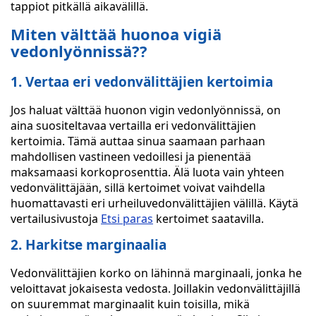
tappiot pitkällä aikavälillä.
Miten välttää huonoa vigiä
vedonlyönnissä??
1. Vertaa eri vedonvälittäjien kertoimia
Jos haluat välttää huonon vigin vedonlyönnissä, on
aina suositeltavaa vertailla eri vedonvälittäjien
kertoimia. Tämä auttaa sinua saamaan parhaan
mahdollisen vastineen vedoillesi ja pienentää
maksamaasi korkoprosenttia. Älä luota vain yhteen
vedonvälittäjään, sillä kertoimet voivat vaihdella
huomattavasti eri urheiluvedonvälittäjien välillä. Käytä
vertailusivustoja
Etsi paras
kertoimet saatavilla.
2. Harkitse marginaalia
Vedonvälittäjien korko on lähinnä marginaali, jonka he
veloittavat jokaisesta vedosta. Joillakin vedonvälittäjillä
on suuremmat marginaalit kuin toisilla, mikä