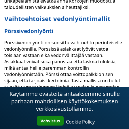
uhkapelaamista eivätkä anna korkojen muodostua
taloudellisten vaikeuksien aiheuttajiksi.
Vaihtoehtoiset vedonlyöntimallit
Pörssivedonlyönti
Pörssivedonlyönti on suosittu vaihtoehto perinteiselle
vedonlyönnille. Pörssissä asiakkaat lyövät vetoa
toisiaan vastaan eikä vedonvälittäjää vastaan.
Asiakkaat voivat sekä panostaa että laskea tuloksia,
mikä antaa heille paremman kontrollin
vedonlyönnistään. Pörssi ottaa voittopalkkion sen
sijaan, että tarjoaisi kertoimia. Tästä mallista on tullut
suosittu sen tarjoaman läpinäkyvyyden ja parempien
Käytämme evästeitä antaaksemme sinulle
kertoimien paremman potentiaalin vuoksi.
Spread-vedonlyönti
parhaan mahdollisen käyttökokemuksen
verkkosivustollamme.
Spread-vedonlyönti on toinen vaihtoehto perinteiselle
vedonlyönnille. Tässä mallissa vedot asetetaan
Vahvistus
Cookie Policy
tapahtuman lopputuloksesta, johon liittyy spread, joka