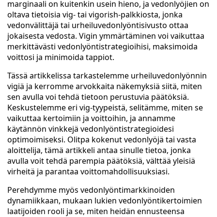
marginaali on kuitenkin usein hieno, ja vedonlyöjien on
oltava tietoisia vig- tai vigorish-palkkiosta, jonka
vedonvälittäjä tai urheiluvedonlyöntisivusto ottaa
jokaisesta vedosta. Vigin ymmärtäminen voi vaikuttaa
merkittävästi vedonlyöntistrategioihisi, maksimoida
voittosi ja minimoida tappiot.
Tässä artikkelissa tarkastelemme urheiluvedonlyönnin
vigiä ja kerromme arvokkaita näkemyksiä siitä, miten
sen avulla voi tehdä tietoon perustuvia päätöksiä.
Keskustelemme eri vig-tyypeistä, selitämme, miten se
vaikuttaa kertoimiin ja voittoihin, ja annamme
käytännön vinkkejä vedonlyöntistrategioidesi
optimoimiseksi. Olitpa kokenut vedonlyöjä tai vasta
aloittelija, tämä artikkeli antaa sinulle tietoa, jonka
avulla voit tehdä parempia päätöksiä, välttää yleisiä
virheitä ja parantaa voittomahdollisuuksiasi.
Perehdymme myös vedonlyöntimarkkinoiden
dynamiikkaan, mukaan lukien vedonlyöntikertoimien
laatijoiden rooli ja se, miten heidän ennusteensa