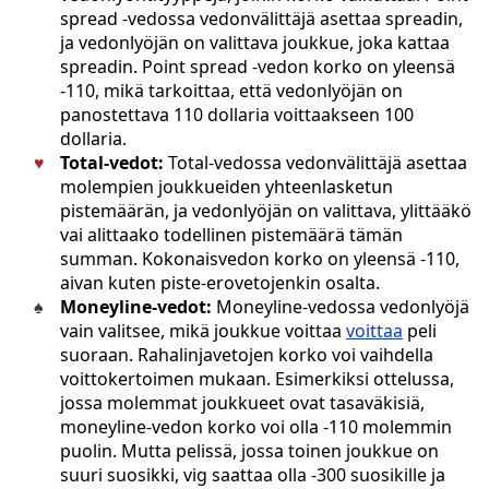
spread -vedossa vedonvälittäjä asettaa spreadin,
ja vedonlyöjän on valittava joukkue, joka kattaa
spreadin. Point spread -vedon korko on yleensä
-110, mikä tarkoittaa, että vedonlyöjän on
panostettava 110 dollaria voittaakseen 100
dollaria.
Total-vedot:
Total-vedossa vedonvälittäjä asettaa
molempien joukkueiden yhteenlasketun
pistemäärän, ja vedonlyöjän on valittava, ylittääkö
vai alittaako todellinen pistemäärä tämän
summan. Kokonaisvedon korko on yleensä -110,
aivan kuten piste-erovetojenkin osalta.
Moneyline-vedot:
Moneyline-vedossa vedonlyöjä
vain valitsee, mikä joukkue voittaa
voittaa
peli
suoraan. Rahalinjavetojen korko voi vaihdella
voittokertoimen mukaan. Esimerkiksi ottelussa,
jossa molemmat joukkueet ovat tasaväkisiä,
moneyline-vedon korko voi olla -110 molemmin
puolin. Mutta pelissä, jossa toinen joukkue on
suuri suosikki, vig saattaa olla -300 suosikille ja