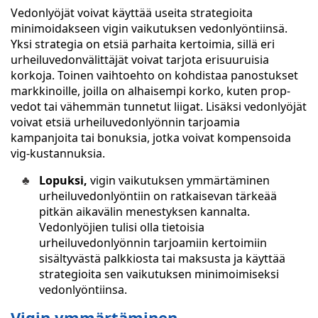
Vedonlyöjät voivat käyttää useita strategioita
minimoidakseen vigin vaikutuksen vedonlyöntiinsä.
Yksi strategia on etsiä parhaita kertoimia, sillä eri
urheiluvedonvälittäjät voivat tarjota erisuuruisia
korkoja. Toinen vaihtoehto on kohdistaa panostukset
markkinoille, joilla on alhaisempi korko, kuten prop-
vedot tai vähemmän tunnetut liigat. Lisäksi vedonlyöjät
voivat etsiä urheiluvedonlyönnin tarjoamia
kampanjoita tai bonuksia, jotka voivat kompensoida
vig-kustannuksia.
Lopuksi,
vigin vaikutuksen ymmärtäminen
urheiluvedonlyöntiin on ratkaisevan tärkeää
pitkän aikavälin menestyksen kannalta.
Vedonlyöjien tulisi olla tietoisia
urheiluvedonlyönnin tarjoamiin kertoimiin
sisältyvästä palkkiosta tai maksusta ja käyttää
strategioita sen vaikutuksen minimoimiseksi
vedonlyöntiinsa.
Vigin ymmärtäminen