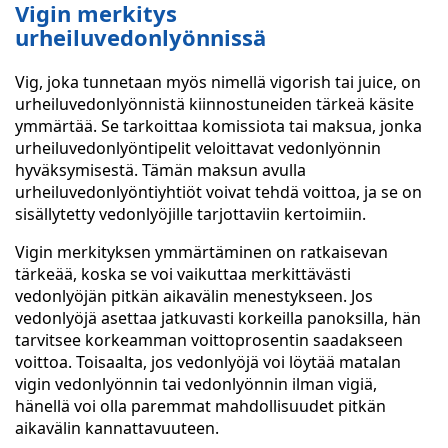
Vigin merkitys
urheiluvedonlyönnissä
Vig, joka tunnetaan myös nimellä vigorish tai juice, on
urheiluvedonlyönnistä kiinnostuneiden tärkeä käsite
ymmärtää. Se tarkoittaa komissiota tai maksua, jonka
urheiluvedonlyöntipelit veloittavat vedonlyönnin
hyväksymisestä. Tämän maksun avulla
urheiluvedonlyöntiyhtiöt voivat tehdä voittoa, ja se on
sisällytetty vedonlyöjille tarjottaviin kertoimiin.
Vigin merkityksen ymmärtäminen on ratkaisevan
tärkeää, koska se voi vaikuttaa merkittävästi
vedonlyöjän pitkän aikavälin menestykseen. Jos
vedonlyöjä asettaa jatkuvasti korkeilla panoksilla, hän
tarvitsee korkeamman voittoprosentin saadakseen
voittoa. Toisaalta, jos vedonlyöjä voi löytää matalan
vigin vedonlyönnin tai vedonlyönnin ilman vigiä,
hänellä voi olla paremmat mahdollisuudet pitkän
aikavälin kannattavuuteen.