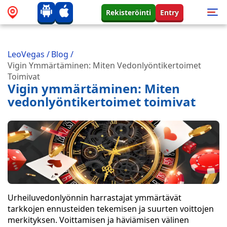
Rekisteröinti
Entry
LeoVegas
/
Blog
/
Vigin Ymmärtäminen: Miten Vedonlyöntikertoimet
Toimivat
Vigin ymmärtäminen: Miten
vedonlyöntikertoimet toimivat
Urheiluvedonlyönnin harrastajat ymmärtävät
tarkkojen ennusteiden tekemisen ja suurten voittojen
merkityksen. Voittamisen ja häviämisen välinen