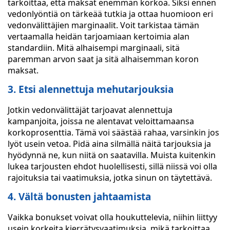
tarkoittaa, että maksat enemmän korkoa. Siksi ennen
vedonlyöntiä on tärkeää tutkia ja ottaa huomioon eri
vedonvälittäjien marginaalit. Voit tarkistaa tämän
vertaamalla heidän tarjoamiaan kertoimia alan
standardiin. Mitä alhaisempi marginaali, sitä
paremman arvon saat ja sitä alhaisemman koron
maksat.
3. Etsi alennettuja mehutarjouksia
Jotkin vedonvälittäjät tarjoavat alennettuja
kampanjoita, joissa ne alentavat veloittamaansa
korkoprosenttia. Tämä voi säästää rahaa, varsinkin jos
lyöt usein vetoa. Pidä aina silmällä näitä tarjouksia ja
hyödynnä ne, kun niitä on saatavilla. Muista kuitenkin
lukea tarjousten ehdot huolellisesti, sillä niissä voi olla
rajoituksia tai vaatimuksia, jotka sinun on täytettävä.
4. Vältä bonusten jahtaamista
Vaikka bonukset voivat olla houkuttelevia, niihin liittyy
usein korkeita kierrätysvaatimuksia, mikä tarkoittaa,