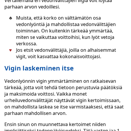
Vertailemalla eri vedonvälittäjien vigiä voit löytää
parhaan arvon vedoillesi.
Muista, että korko on välttämätön osa
vedonlyöntiä ja mahdollistaa vedonvälittäjien
toiminnan. On kuitenkin tärkeää ymmärtää,
miten se vaikuttaa voittoihisi, kun lyöt vetoja
verkossa.
Jos etsit vedonvälittäjiä, joilla on alhaisemmat
vigit, voit kasvattaa kokonaisvoittojasi.
Vigin laskeminen itse
Vedonlyönnin vigin ymmärtäminen on ratkaisevan
tärkeää, jotta voit tehdä tietoon perustuvia päätöksiä
ja maksimoida voittosi. Vaikka monet
urheiluvedonvälittäjät näyttävät vigin kertoimissaan,
on mahdollista laskea se itse varmistaaksesi, että saat
parhaan mahdollisen arvon.
Ensin sinun on muunnettava kertoimet niiden
implisiittiseksi todennäköisyydeksi. Tätä varten jaa 1