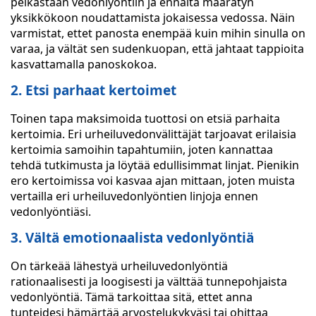
pelkästään vedonlyöntiin ja ennalta määrätyn
yksikkökoon noudattamista jokaisessa vedossa. Näin
varmistat, ettet panosta enempää kuin mihin sinulla on
varaa, ja vältät sen sudenkuopan, että jahtaat tappioita
kasvattamalla panoskokoa.
2. Etsi parhaat kertoimet
Toinen tapa maksimoida tuottosi on etsiä parhaita
kertoimia. Eri urheiluvedonvälittäjät tarjoavat erilaisia
kertoimia samoihin tapahtumiin, joten kannattaa
tehdä tutkimusta ja löytää edullisimmat linjat. Pienikin
ero kertoimissa voi kasvaa ajan mittaan, joten muista
vertailla eri urheiluvedonlyöntien linjoja ennen
vedonlyöntiäsi.
3. Vältä emotionaalista vedonlyöntiä
On tärkeää lähestyä urheiluvedonlyöntiä
rationaalisesti ja loogisesti ja välttää tunnepohjaista
vedonlyöntiä. Tämä tarkoittaa sitä, ettet anna
tunteidesi hämärtää arvostelukykyäsi tai ohittaa