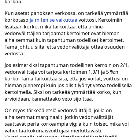
korkoa.
Kun asetat panoksen verkossa, on tärkeää ymmärtää
korkotaso
ja miten se vaikuttaa
voittosi. Kertoimiin
lisätään korko, mikä tarkoittaa, että online-
vedonvälittäjien tarjoamat kertoimet ovat hieman
alhaisemmat kuin tapahtuman todelliset kertoimet.
Tämä johtuu siitä, että vedonvälittäjä ottaa osuuden
vedosta.
Jos esimerkiksi tapahtuman todellinen kerroin on 2/1,
vedonvälittäjä voi tarjota kertoimen 1.9/1 ja 5 %:n
korko. Tämä tarkoittaa sitä, että jos voitat, voittosi on
hieman pienempi kuin jos olisit lyönyt vetoa todellisella
kertoimella. Siksi on tärkeää ymmärtää korko, kun
arvioidaan, kannattaako veto sijoittaa.
On myös tärkeää etsiä vedonvälittäjiä, joilla on
alhaisemmat marginaalit. Jotkin vedonvälittäjät
saattavat periä korkeampia vig:iä kuin toiset, mikä voi
vähentää kokonaisvoittojasi merkittävästi.