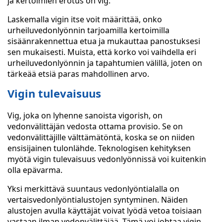
ja kertoimien erotus on vig.
Laskemalla vigin itse voit määrittää, onko
urheiluvedonlyönnin tarjoamilla kertoimilla
sisäänrakennettua etua ja mukauttaa panostuksesi
sen mukaisesti. Muista, että korko voi vaihdella eri
urheiluvedonlyönnin ja tapahtumien välillä, joten on
tärkeää etsiä paras mahdollinen arvo.
Vigin tulevaisuus
Vig, joka on lyhenne sanoista vigorish, on
vedonvälittäjän vedosta ottama provisio. Se on
vedonvälittäjille välttämätöntä, koska se on niiden
ensisijainen tulonlähde. Teknologisen kehityksen
myötä vigin tulevaisuus vedonlyönnissä voi kuitenkin
olla epävarma.
Yksi merkittävä suuntaus vedonlyöntialalla on
vertaisvedonlyöntialustojen syntyminen. Näiden
alustojen avulla käyttäjät voivat lyödä vetoa toisiaan
vastaan ilman vedonvälittäjää. Tämä voi johtaa vigin