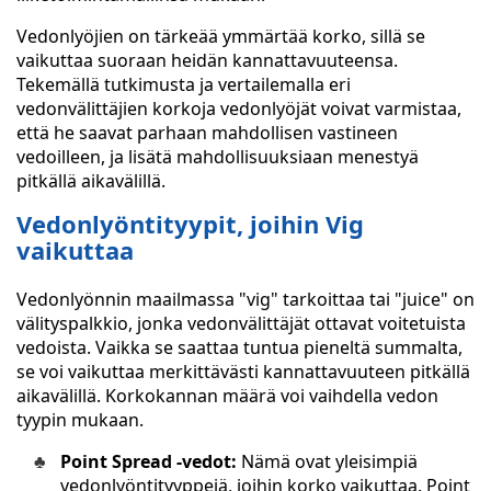
Vedonlyöjien on tärkeää ymmärtää korko, sillä se
vaikuttaa suoraan heidän kannattavuuteensa.
Tekemällä tutkimusta ja vertailemalla eri
vedonvälittäjien korkoja vedonlyöjät voivat varmistaa,
että he saavat parhaan mahdollisen vastineen
vedoilleen, ja lisätä mahdollisuuksiaan menestyä
pitkällä aikavälillä.
Vedonlyöntityypit, joihin Vig
vaikuttaa
Vedonlyönnin maailmassa "vig" tarkoittaa tai "juice" on
välityspalkkio, jonka vedonvälittäjät ottavat voitetuista
vedoista. Vaikka se saattaa tuntua pieneltä summalta,
se voi vaikuttaa merkittävästi kannattavuuteen pitkällä
aikavälillä. Korkokannan määrä voi vaihdella vedon
tyypin mukaan.
Point Spread -vedot:
Nämä ovat yleisimpiä
vedonlyöntityyppejä, joihin korko vaikuttaa. Point