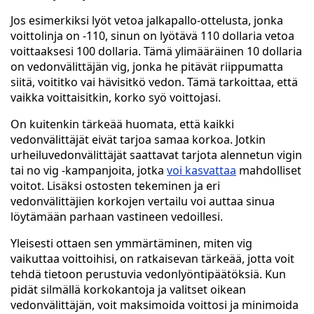
Jos esimerkiksi lyöt vetoa jalkapallo-ottelusta, jonka
voittolinja on -110, sinun on lyötävä 110 dollaria vetoa
voittaaksesi 100 dollaria. Tämä ylimääräinen 10 dollaria
on vedonvälittäjän vig, jonka he pitävät riippumatta
siitä, voititko vai hävisitkö vedon. Tämä tarkoittaa, että
vaikka voittaisitkin, korko syö voittojasi.
On kuitenkin tärkeää huomata, että kaikki
vedonvälittäjät eivät tarjoa samaa korkoa. Jotkin
urheiluvedonvälittäjät saattavat tarjota alennetun vigin
tai no vig -kampanjoita, jotka
voi kasvattaa
mahdolliset
voitot. Lisäksi ostosten tekeminen ja eri
vedonvälittäjien korkojen vertailu voi auttaa sinua
löytämään parhaan vastineen vedoillesi.
Yleisesti ottaen sen ymmärtäminen, miten vig
vaikuttaa voittoihisi, on ratkaisevan tärkeää, jotta voit
tehdä tietoon perustuvia vedonlyöntipäätöksiä. Kun
pidät silmällä korkokantoja ja valitset oikean
vedonvälittäjän, voit maksimoida voittosi ja minimoida