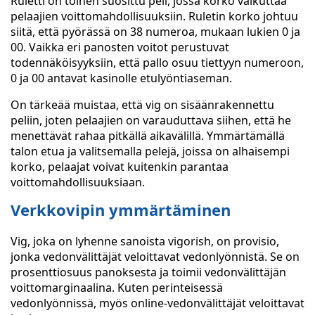
Ruletti on toinen suosittu peli, jossa korko vaikuttaa
pelaajien voittomahdollisuuksiin. Ruletin korko johtuu
siitä, että pyörässä on 38 numeroa, mukaan lukien 0 ja
00. Vaikka eri panosten voitot perustuvat
todennäköisyyksiin, että pallo osuu tiettyyn numeroon,
0 ja 00 antavat kasinolle etulyöntiaseman.
On tärkeää muistaa, että vig on sisäänrakennettu
peliin, joten pelaajien on varauduttava siihen, että he
menettävät rahaa pitkällä aikavälillä. Ymmärtämällä
talon etua ja valitsemalla pelejä, joissa on alhaisempi
korko, pelaajat voivat kuitenkin parantaa
voittomahdollisuuksiaan.
Verkkovipin ymmärtäminen
Vig, joka on lyhenne sanoista vigorish, on provisio,
jonka vedonvälittäjät veloittavat vedonlyönnistä. Se on
prosenttiosuus panoksesta ja toimii vedonvälittäjän
voittomarginaalina. Kuten perinteisessä
vedonlyönnissä, myös online-vedonvälittäjät veloittavat