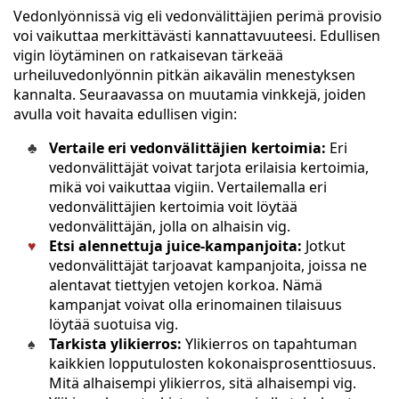
Vedonlyönnissä vig eli vedonvälittäjien perimä provisio
voi vaikuttaa merkittävästi kannattavuuteesi. Edullisen
vigin löytäminen on ratkaisevan tärkeää
urheiluvedonlyönnin pitkän aikavälin menestyksen
kannalta. Seuraavassa on muutamia vinkkejä, joiden
avulla voit havaita edullisen vigin:
Vertaile eri vedonvälittäjien kertoimia:
Eri
vedonvälittäjät voivat tarjota erilaisia kertoimia,
mikä voi vaikuttaa vigiin. Vertailemalla eri
vedonvälittäjien kertoimia voit löytää
vedonvälittäjän, jolla on alhaisin vig.
Etsi alennettuja juice-kampanjoita:
Jotkut
vedonvälittäjät tarjoavat kampanjoita, joissa ne
alentavat tiettyjen vetojen korkoa. Nämä
kampanjat voivat olla erinomainen tilaisuus
löytää suotuisa vig.
Tarkista ylikierros:
Ylikierros on tapahtuman
kaikkien lopputulosten kokonaisprosenttiosuus.
Mitä alhaisempi ylikierros, sitä alhaisempi vig.