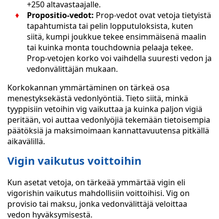
+250 altavastaajalle.
Propositio-vedot:
Prop-vedot ovat vetoja tietyistä
tapahtumista tai pelin lopputuloksista, kuten
siitä, kumpi joukkue tekee ensimmäisenä maalin
tai kuinka monta touchdownia pelaaja tekee.
Prop-vetojen korko voi vaihdella suuresti vedon ja
vedonvälittäjän mukaan.
Korkokannan ymmärtäminen on tärkeä osa
menestyksekästä vedonlyöntiä. Tieto siitä, minkä
tyyppisiin vetoihin vig vaikuttaa ja kuinka paljon vigiä
peritään, voi auttaa vedonlyöjiä tekemään tietoisempia
päätöksiä ja maksimoimaan kannattavuutensa pitkällä
aikavälillä.
Vigin vaikutus voittoihin
Kun asetat vetoja, on tärkeää ymmärtää vigin eli
vigorishin vaikutus mahdollisiin voittoihisi. Vig on
provisio tai maksu, jonka vedonvälittäjä veloittaa
vedon hyväksymisestä.