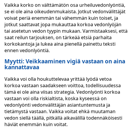
Vaikka korko on välttämätön osa urheiluvedonlyöntiä,
se ei ole aina oikeudenmukaista. Jotkut vedonvälittäjät
voivat periä enemmän tai vähemmän kuin toiset, ja
jotkut saattavat jopa mukauttaa korkoa vedonlyöjän
tai asetetun vedon tyypin mukaan. Varmistaaksesi, että
saat reilun tarjouksen, on tärkeää etsiä parhaita
korkokantoja ja lukea aina pienellä painettu teksti
ennen vedonlyöntiä.
Myytti: Veikkaaminen vigiä vastaan on aina
kannattavaa
Vaikka voi olla houkuttelevaa yrittää lyödä vetoa
korkoa vastaan saadakseen voittoa, todellisuudessa
tämä ei ole aina viisas strategia. Vedonlyönti korkoa
vastaan voi olla riskialtista, koska kyseessä on
vedonlyönti vedonvälittäjän asiantuntemusta ja
tietämystä vastaan. Vaikka voitat ehkä muutaman
vedon siellä täällä, pitkällä aikavälillä todennäköisesti
häviät enemmän kuin voitat.