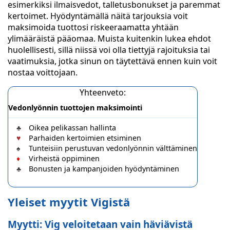
esimerkiksi ilmaisvedot, talletusbonukset ja paremmat
kertoimet. Hyödyntämällä näitä tarjouksia voit
maksimoida tuottosi riskeeraamatta yhtään
ylimääräistä pääomaa. Muista kuitenkin lukea ehdot
huolellisesti, sillä niissä voi olla tiettyjä rajoituksia tai
vaatimuksia, jotka sinun on täytettävä ennen kuin voit
nostaa voittojaan.
Yhteenveto:
Vedonlyönnin tuottojen maksimointi
Oikea pelikassan hallinta
Parhaiden kertoimien etsiminen
Tunteisiin perustuvan vedonlyönnin välttäminen
Virheistä oppiminen
Bonusten ja kampanjoiden hyödyntäminen
Yleiset myytit Vigistä
Myytti: Vig veloitetaan vain häviävistä