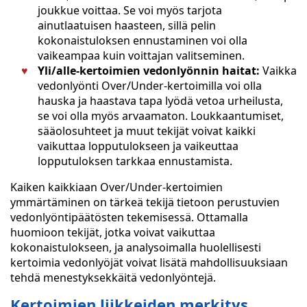
joukkue voittaa. Se voi myös tarjota
ainutlaatuisen haasteen, sillä pelin
kokonaistuloksen ennustaminen voi olla
vaikeampaa kuin voittajan valitseminen.
Yli/alle-kertoimien vedonlyönnin haitat:
Vaikka
vedonlyönti Over/Under-kertoimilla voi olla
hauska ja haastava tapa lyödä vetoa urheilusta,
se voi olla myös arvaamaton. Loukkaantumiset,
sääolosuhteet ja muut tekijät voivat kaikki
vaikuttaa lopputulokseen ja vaikeuttaa
lopputuloksen tarkkaa ennustamista.
Kaiken kaikkiaan Over/Under-kertoimien
ymmärtäminen on tärkeä tekijä tietoon perustuvien
vedonlyöntipäätösten tekemisessä. Ottamalla
huomioon tekijät, jotka voivat vaikuttaa
kokonaistulokseen, ja analysoimalla huolellisesti
kertoimia vedonlyöjät voivat lisätä mahdollisuuksiaan
tehdä menestyksekkäitä vedonlyöntejä.
Kertoimien liikkeiden merkitys