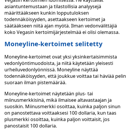
Vegasin kertoimien luomisessa. He käyttävät
asiantuntemustaan ja tilastollisia analyysejä
määrittääkseen kunkin lopputuloksen
todennäköisyyden, asettaakseen kertoimet ja
säätääkseen niitä ajan myötä. Ilman vedonvälittäjiä
koko Vegasin kertoimijärjestelmää ei olisi olemassa.
Moneyline-kertoimet selitetty
Moneyline-kertoimet ovat yksi yksinkertaisimmista
vedonlyöntimuodoista, ja niitä käytetään yleisesti
urheiluvedonlyönnissä. Moneyline näyttää
todennäköisyyden, että joukkue voittaa tai häviää pelin
suoraan ilman pistemäärää.
Moneyline-kertoimet näytetään plus- tai
miinusmerkkisinä, mikä ilmaisee altavastaajan ja
suosikin. Miinusmerkki osoittaa, kuinka paljon sinun
on panostettava voittaaksesi 100 dollaria, kun taas
plusmerkki osoittaa, kuinka paljon voittaisit, jos
panostaisit 100 dollaria.