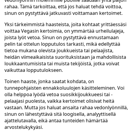
vedonlyönnin molemmille puolille saadaan yhtä paljon
rahaa. Tämä tarkoittaa, että jos haluat tehdä voittoa,
sinun on pystyttävä jatkuvasti voittamaan kertoimet.
Yksi tärkeimmistä haasteista, joita kohtaat yrittäessäsi
voittaa Vegasin kertoimia, on ymmärtää urheilulajeja,
joista lyöt vetoa. Sinun on pystyttävä ennustamaan
pelin tai ottelun lopputulos tarkasti, mikä edellyttää
tietoa mukana olevista joukkueista tai pelaajista,
heidän viimeaikaisista suorituksistaan ja mahdollisista
loukkaantumisista tai muista tekijöistä, jotka voivat
vaikuttaa lopputulokseen.
Toinen haaste, jonka saatat kohdata, on
tunnepohjaisten ennakkoluulojen käsitteleminen. Voi
olla helppoa lyödä vetoa suosikkijoukkueesi tai -
pelaajasi puolesta, vaikka kertoimet olisivat heitä
vastaan. Mutta jos haluat ansaita rahaa vedonlyönnillä,
sinun on lähestyttävä sitä loogisella, analyyttisellä
ajattelutavalla, eikä antaa tunteiden hämärtää
arvostelukykyäsi.