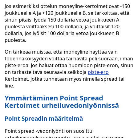
Jos esimerkiksi ottelun moneyline-kertoimet ovat -150
joukkueelle A ja +120 joukkueelle B, se tarkoittaa, että
sinun pitäisi lyödä 150 dollaria vetoa joukkueen A
puolesta voittaaksesi 100 dollaria, ja voittaisit 120
dollaria, jos lyöisit 100 dollaria vetoa joukkueen B
puolesta.
On tärkeää muistaa, että moneyline näyttää vain
todennäköisyyden voittaa tai hävitä peli suoraan, ilman
piste-eroa. Jos haluat ottaa huomioon piste-eron, sinun
on tarkasteltava seuraavia seikkoja
piste-ero
Kertoimet, jotka tunnetaan myös nimellä spread tai
line.
Ymmärtäminen Point Spread
Kertoimet urheiluvedonlyönnissä
Point Spreadin määritelmä
Point spread -vedonlyönti on suosittu
urheiluvedonlyönnin muoto, jossa asetetaan panos