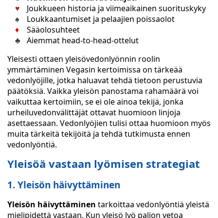
Joukkueen historia ja viimeaikainen suorituskyky
Loukkaantumiset ja pelaajien poissaolot
Sääolosuhteet
Aiemmat head-to-head-ottelut
Yleisesti ottaen yleisövedonlyönnin roolin
ymmärtäminen Vegasin kertoimissa on tärkeää
vedonlyöjille, jotka haluavat tehdä tietoon perustuvia
päätöksiä. Vaikka yleisön panostama rahamäärä voi
vaikuttaa kertoimiin, se ei ole ainoa tekijä, jonka
urheiluvedonvälittäjät ottavat huomioon linjoja
asettaessaan. Vedonlyöjien tulisi ottaa huomioon myös
muita tärkeitä tekijöitä ja tehdä tutkimusta ennen
vedonlyöntiä.
Yleisöä vastaan lyömisen strategiat
1. Yleisön häivyttäminen
Yleisön häivyttäminen
tarkoittaa vedonlyöntiä yleistä
mielipidettä vastaan. Kun yleisö lyö paljon vetoa