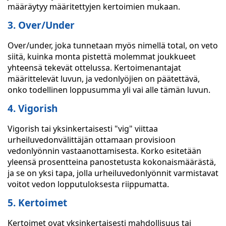
määräytyy määritettyjen kertoimien mukaan.
3. Over/Under
Over/under, joka tunnetaan myös nimellä total, on veto
siitä, kuinka monta pistettä molemmat joukkueet
yhteensä tekevät ottelussa. Kertoimenantajat
määrittelevät luvun, ja vedonlyöjien on päätettävä,
onko todellinen loppusumma yli vai alle tämän luvun.
4. Vigorish
Vigorish tai yksinkertaisesti "vig" viittaa
urheiluvedonvälittäjän ottamaan provisioon
vedonlyönnin vastaanottamisesta. Korko esitetään
yleensä prosentteina panostetusta kokonaismäärästä,
ja se on yksi tapa, jolla urheiluvedonlyönnit varmistavat
voitot vedon lopputuloksesta riippumatta.
5. Kertoimet
Kertoimet ovat yksinkertaisesti mahdollisuus tai