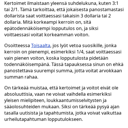
Kertoimet ilmaistaan yleensä suhdelukuna, kuten 3:1
tai 2/1. Tämä tarkoittaa, että jokaisesta panostamastasi
dollarista saat voittaessasi takaisin 3 dollaria tai 2
dollaria. Mitä korkeampi kerroin on, sitä
epätodennäköisempi lopputulos on, ja siksi
voittaessasi voitat korkeamman voiton.
Osoitteessa
Toisaalta
, jos lyöt vetoa suosikille, jonka
kerroin on pienempi, esimerkiksi 1/4, saat voittaessasi
vain pienen voiton, koska lopputulosta pidetään
todennäköisempänä. Tässä tapauksessa sinun on ehkä
panostettava suurempi summa, jotta voitat arvokkaan
summan rahaa.
On tärkeää muistaa, että kertoimet ja voitot eivät ole
absoluuttisia, vaan ne voivat vaihdella esimerkiksi
yleisen mielipiteen, loukkaantumisselvitysten ja
sääolosuhteiden mukaan. Siksi on tärkeää pysyä ajan
tasalla uutisista ja tapahtumista, jotka voivat vaikuttaa
urheilutapahtuman lopputulokseen.