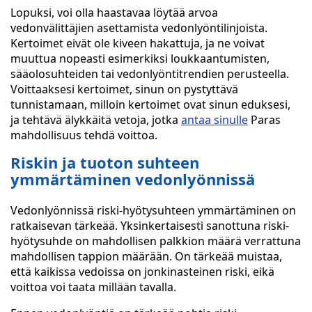
Lopuksi, voi olla haastavaa löytää arvoa
vedonvälittäjien asettamista vedonlyöntilinjoista.
Kertoimet eivät ole kiveen hakattuja, ja ne voivat
muuttua nopeasti esimerkiksi loukkaantumisten,
sääolosuhteiden tai vedonlyöntitrendien perusteella.
Voittaaksesi kertoimet, sinun on pystyttävä
tunnistamaan, milloin kertoimet ovat sinun eduksesi,
ja tehtävä älykkäitä vetoja, jotka
antaa sinulle
Paras
mahdollisuus tehdä voittoa.
Riskin ja tuoton suhteen
ymmärtäminen vedonlyönnissä
Vedonlyönnissä riski-hyötysuhteen ymmärtäminen on
ratkaisevan tärkeää. Yksinkertaisesti sanottuna riski-
hyötysuhde on mahdollisen palkkion määrä verrattuna
mahdollisen tappion määrään. On tärkeää muistaa,
että kaikissa vedoissa on jonkinasteinen riski, eikä
voittoa voi taata millään tavalla.