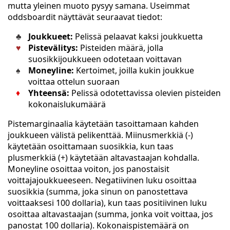
mutta yleinen muoto pysyy samana. Useimmat
oddsboardit näyttävät seuraavat tiedot:
Joukkueet:
Pelissä pelaavat kaksi joukkuetta
Pistevälitys:
Pisteiden määrä, jolla
suosikkijoukkueen odotetaan voittavan
Moneyline:
Kertoimet, joilla kukin joukkue
voittaa ottelun suoraan
Yhteensä:
Pelissä odotettavissa olevien pisteiden
kokonaislukumäärä
Pistemarginaalia käytetään tasoittamaan kahden
joukkueen välistä pelikenttää. Miinusmerkkiä (-)
käytetään osoittamaan suosikkia, kun taas
plusmerkkiä (+) käytetään altavastaajan kohdalla.
Moneyline osoittaa voiton, jos panostaisit
voittajajoukkueeseen. Negatiivinen luku osoittaa
suosikkia (summa, joka sinun on panostettava
voittaaksesi 100 dollaria), kun taas positiivinen luku
osoittaa altavastaajan (summa, jonka voit voittaa, jos
panostat 100 dollaria). Kokonaispistemäärä on