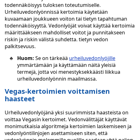
todennäköisyys tuloksen toteutumiselle.
Urheiluvedonlyönnissä kertoimia käytetään
kuvaamaan joukkueen voiton tai tietyn tapahtuman
todennäköisyyttä. Vedonlyöjät voivat käyttää kertoimia
määrittääkseen mahdolliset voitot ja punnitakseen
riskin ja riskin välistä suhdetta. tietyn vedon
palkitsevuus.
Huom:
Se on tärkeää
urheiluvedonlyöjille
ymmärtämään ja käyttämään näitä yleisiä
termejä, jotta voi menestyksekkäästi liikkua
urheiluvedonlyönnin maailmassa.
Vegas-kertoimien voittamisen
haasteet
Urheiluvedonlyöjänä yksi suurimmista haasteista on
voittaa Vegasin kertoimet. Vedonvälittäjät käyttävät
monimutkaisia algoritmeja kertoimien laskemiseen ja
vedonlyöntilinjojen asettamiseen siten, että