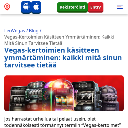
Rekisteröinti
Entry
LeoVegas
/
Blog
/
Vegas-Kertoimien Käsitteen Ymmärtäminen: Kaikki
Mitä Sinun Tarvitsee Tietää
Vegas-kertoimien käsitteen
ymmärtäminen: kaikki mitä sinun
tarvitsee tietää
Jos harrastat urheilua tai pelaat usein, olet
todennäköisesti törmännyt termiin “Vegas-kertoimet”