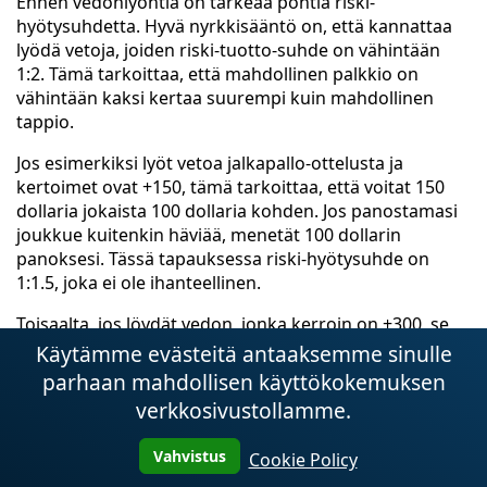
Ennen vedonlyöntiä on tärkeää pohtia riski-
hyötysuhdetta. Hyvä nyrkkisääntö on, että kannattaa
lyödä vetoja, joiden riski-tuotto-suhde on vähintään
1:2. Tämä tarkoittaa, että mahdollinen palkkio on
vähintään kaksi kertaa suurempi kuin mahdollinen
tappio.
Jos esimerkiksi lyöt vetoa jalkapallo-ottelusta ja
kertoimet ovat +150, tämä tarkoittaa, että voitat 150
dollaria jokaista 100 dollaria kohden. Jos panostamasi
joukkue kuitenkin häviää, menetät 100 dollarin
panoksesi. Tässä tapauksessa riski-hyötysuhde on
1:1.5, joka ei ole ihanteellinen.
Toisaalta, jos löydät vedon, jonka kerroin on +300, se
tarkoittaa, että voitat 300 dollaria jokaista 100 dollaria
Käytämme evästeitä antaaksemme sinulle
kohden. Jos joukkue, jolle panostat, häviää, menetät
parhaan mahdollisen käyttökokemuksen
silti vain 100 dollarin panoksesi. Tässä tapauksessa
verkkosivustollamme.
riski-tuotto-suhde on 1:3, mikä on paljon edullisempi.
Vahvistus
Cookie Policy
Vaikka korkea riski-tuotto-suhde voi olla houkutteleva,
on tärkeää muistaa, että suurempi mahdollinen