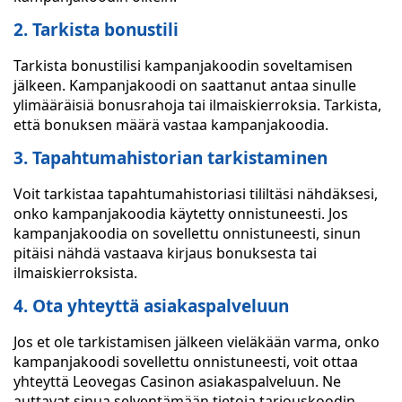
2. Tarkista bonustili
Tarkista bonustilisi kampanjakoodin soveltamisen
jälkeen. Kampanjakoodi on saattanut antaa sinulle
ylimääräisiä bonusrahoja tai ilmaiskierroksia. Tarkista,
että bonuksen määrä vastaa kampanjakoodia.
3. Tapahtumahistorian tarkistaminen
Voit tarkistaa tapahtumahistoriasi tililtäsi nähdäksesi,
onko kampanjakoodia käytetty onnistuneesti. Jos
kampanjakoodia on sovellettu onnistuneesti, sinun
pitäisi nähdä vastaava kirjaus bonuksesta tai
ilmaiskierroksista.
4. Ota yhteyttä asiakaspalveluun
Jos et ole tarkistamisen jälkeen vieläkään varma, onko
kampanjakoodi sovellettu onnistuneesti, voit ottaa
yhteyttä Leovegas Casinon asiakaspalveluun. Ne
auttavat sinua selventämään tietoja tarjouskoodin