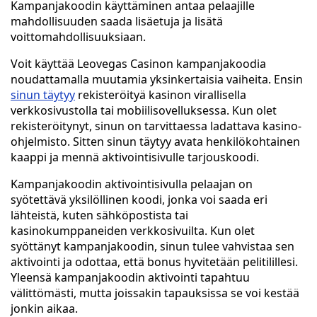
Kampanjakoodin käyttäminen antaa pelaajille
mahdollisuuden saada lisäetuja ja lisätä
voittomahdollisuuksiaan.
Voit käyttää Leovegas Casinon kampanjakoodia
noudattamalla muutamia yksinkertaisia vaiheita. Ensin
sinun täytyy
rekisteröityä kasinon virallisella
verkkosivustolla tai mobiilisovelluksessa. Kun olet
rekisteröitynyt, sinun on tarvittaessa ladattava kasino-
ohjelmisto. Sitten sinun täytyy avata henkilökohtainen
kaappi ja mennä aktivointisivulle tarjouskoodi.
Kampanjakoodin aktivointisivulla pelaajan on
syötettävä yksilöllinen koodi, jonka voi saada eri
lähteistä, kuten sähköpostista tai
kasinokumppaneiden verkkosivuilta. Kun olet
syöttänyt kampanjakoodin, sinun tulee vahvistaa sen
aktivointi ja odottaa, että bonus hyvitetään pelitilillesi.
Yleensä kampanjakoodin aktivointi tapahtuu
välittömästi, mutta joissakin tapauksissa se voi kestää
jonkin aikaa.