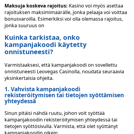
Maksuja koskeva rajoitus:
Kasino voi myös asettaa
rajoituksen maksimimäärälle, jonka pelaaja voi voittaa
bonusvaroilla. Esimerkiksi voi olla olemassa rajoitus,
jonka suuruus on
Kuinka tarkistaa, onko
kampanjakoodi käytetty
onnistuneesti?
Varmistaaksesi, että kampanjakoodi on sovellettu
onnistuneesti Leovegas Casinolla, noudata seuraavia
yksinkertaisia ohjeita.
1. Vahvista kampanjakoodi
rekisteröitymisen tai tietojen syöttämisen
yhteydessä
Sinun pitäisi nähdä ruutu, johon voit syöttää
kampanjakoodin rekisteröitymisen yhteydessä tai
tietojen syöttösivulla. Varmista, että olet syöttänyt
kampanjakoodin oikein.