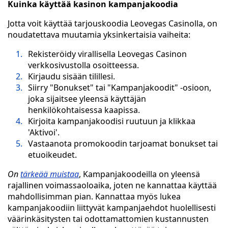
Kuinka käyttää kasinon kampanjakoodia
Jotta voit käyttää tarjouskoodia Leovegas Casinolla, on
noudatettava muutamia yksinkertaisia vaiheita:
Rekisteröidy virallisella Leovegas Casinon
verkkosivustolla osoitteessa.
Kirjaudu sisään tilillesi.
Siirry "Bonukset" tai "Kampanjakoodit" -osioon,
joka sijaitsee yleensä käyttäjän
henkilökohtaisessa kaapissa.
Kirjoita kampanjakoodisi ruutuun ja klikkaa
'Aktivoi'.
Vastaanota promokoodin tarjoamat bonukset tai
etuoikeudet.
On
tärkeää muistaa
, Kampanjakoodeilla on yleensä
rajallinen voimassaoloaika, joten ne kannattaa käyttää
mahdollisimman pian. Kannattaa myös lukea
kampanjakoodiin liittyvät kampanjaehdot huolellisesti
väärinkäsitysten tai odottamattomien kustannusten