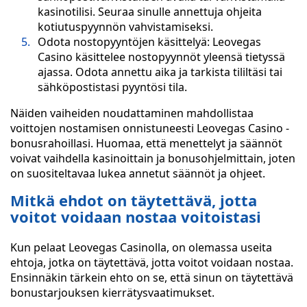
kasinotilisi. Seuraa sinulle annettuja ohjeita
kotiutuspyynnön vahvistamiseksi.
Odota nostopyyntöjen käsittelyä: Leovegas
Casino käsittelee nostopyynnöt yleensä tietyssä
ajassa. Odota annettu aika ja tarkista tililtäsi tai
sähköpostistasi pyyntösi tila.
Näiden vaiheiden noudattaminen mahdollistaa
voittojen nostamisen onnistuneesti Leovegas Casino -
bonusrahoillasi. Huomaa, että menettelyt ja säännöt
voivat vaihdella kasinoittain ja bonusohjelmittain, joten
on suositeltavaa lukea annetut säännöt ja ohjeet.
Mitkä ehdot on täytettävä, jotta
voitot voidaan nostaa voitoistasi
Kun pelaat Leovegas Casinolla, on olemassa useita
ehtoja, jotka on täytettävä, jotta voitot voidaan nostaa.
Ensinnäkin tärkein ehto on se, että sinun on täytettävä
bonustarjouksen kierrätysvaatimukset.