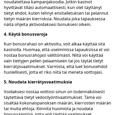
noudatettava kampanjakoodia. Jotkin kasinot
hyvittävät tiliäsi automaattisesti, kun olet täyttänyt
tietyt ehdot, kuten tehnyt ensitalletuksen tai pelannut
tietyn määrän kierroksia. Noudata joka tapauksessa
näitä ohjeita aktivoidaksesi bonuksesi oikein.
4. Käytä bonusvaroja
Kun bonusrahasi on aktivoitu, voit alkaa käyttää sitä
kasinolla. Huomaa, että useimmissa tapauksissa et voi
nostaa bonusrahojasi välittömästi. Niitä voi käyttää
vain tiettyjen pelien pelaamiseen tai jos täytät tietyt
kierrätysvaatimukset. Varmista, että luet bonusehdot
huolellisesti, jotta et riko niitä tai menetä voittojasi.
5. Noudata kierrätysvaatimuksia
Voidaksesi nostaa voittosi sinun on todennäköisesti
täytettävä tietyt vedonlyöntivaatimukset. Tämä voi
sisältää kokonaispanoksen määrän, kierrosten määrän
tai muita ehtoja. Kiinnitä huomiota ja noudata
bonussääntöjä, jotta voit täyttää vaatimukset