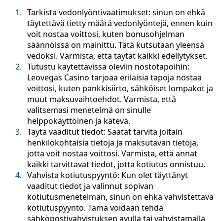
Tarkista vedonlyöntivaatimukset: sinun on ehkä
täytettävä tietty määrä vedonlyöntejä, ennen kuin
voit nostaa voittosi, kuten bonusohjelman
säännöissä on mainittu. Tätä kutsutaan yleensä
vedoksi. Varmista, että täytät kaikki edellytykset.
Tutustu käytettävissä oleviin nostotapoihin:
Leovegas Casino tarjoaa erilaisia tapoja nostaa
voittosi, kuten pankkisiirto, sähköiset lompakot ja
muut maksuvaihtoehdot. Varmista, että
valitsemasi menetelmä on sinulle
helppokäyttöinen ja kätevä.
Täytä vaaditut tiedot: Saatat tarvita joitain
henkilökohtaisia tietoja ja maksutavan tietoja,
jotta voit nostaa voittosi. Varmista, että annat
kaikki tarvittavat tiedot, jotta kotiutus onnistuu.
Vahvista kotiutuspyyntö: Kun olet täyttänyt
vaaditut tiedot ja valinnut sopivan
kotiutusmenetelmän, sinun on ehkä vahvistettava
kotiutuspyyntö. Tämä voidaan tehdä
sähköpostivahvistuksen avulla tai vahvistamalla