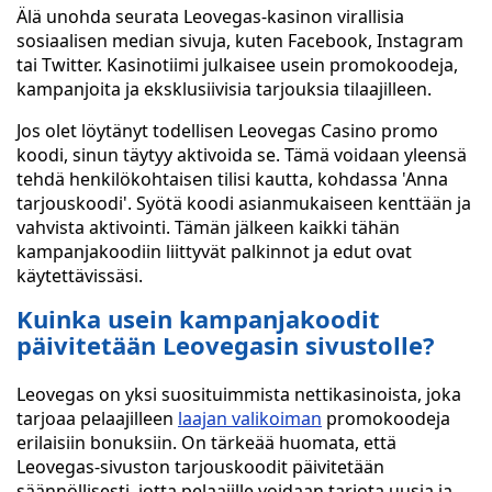
Älä unohda seurata Leovegas-kasinon virallisia
sosiaalisen median sivuja, kuten Facebook, Instagram
tai Twitter. Kasinotiimi julkaisee usein promokoodeja,
kampanjoita ja eksklusiivisia tarjouksia tilaajilleen.
Jos olet löytänyt todellisen Leovegas Casino promo
koodi, sinun täytyy aktivoida se. Tämä voidaan yleensä
tehdä henkilökohtaisen tilisi kautta, kohdassa 'Anna
tarjouskoodi'. Syötä koodi asianmukaiseen kenttään ja
vahvista aktivointi. Tämän jälkeen kaikki tähän
kampanjakoodiin liittyvät palkinnot ja edut ovat
käytettävissäsi.
Kuinka usein kampanjakoodit
päivitetään Leovegasin sivustolle?
Leovegas on yksi suosituimmista nettikasinoista, joka
tarjoaa pelaajilleen
laajan valikoiman
promokoodeja
erilaisiin bonuksiin. On tärkeää huomata, että
Leovegas-sivuston tarjouskoodit päivitetään
säännöllisesti, jotta pelaajille voidaan tarjota uusia ja