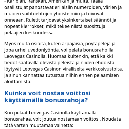
- Karibian, Ranskan, Amerikan ja muita. Täällä
osallistujat panostavat erilaisiin numeroiden, värien ja
muiden vaihtoehtojen yhdistelmiin ja toivovat
onneaan. Ruletit tarjoavat yksinkertaiset säännöt ja
nopeat kierrokset, mikä tekee niistä suosittuja
pelaajien keskuudessa.
Myös muita osioita, kuten arpajaisia, pöytäpelejä ja
jopa urheiluvedonlyöntiä, voi pelata bonusrahoilla
Leovegas Casinolla. Huomaa kuitenkin, että kaikki
tiedot saatavilla olevista peleistä ja niiden ehdoista
löytyvät Leovegas Casinon viralliselta verkkosivustolta,
ja sinun kannattaa tutustua niihin ennen pelaamisen
aloittamista.
Kuinka voit nostaa voittosi
käyttämällä bonusrahoja?
Kun pelaat Leovegas Casinolla käyttämällä
bonusrahaa, voit joutua nostamaan voittosi. Noudata
tätä varten muutamaa vaihetta: