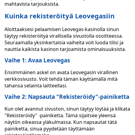
mahtavista tarjouksista.
Kuinka rekisteröityä Leovegasiin
Aloittaaksesi pelaamisen Leovegas-kasinolla sinun
täytyy rekisteröityä virallisella sivustolla osoitteessa.
Seuraamalla yksinkertaisia vaiheita voit luoda tilisi ja
nauttia kaikista kasinon tarjoamista ominaisuuksista.
Vaihe 1: Avaa Leovegas
Ensimmäinen askel on avata Leovegasin virallinen
verkkosivusto. Voit tehdä tämän käyttämällä mitä
tahansa selainta laitteellasi.
Vaihe 2: Napsauta "Rekisteröidy"-painiketta
Kun olet avannut sivuston, sinun täytyy löytää ja klikata
"Rekisteröidy" -painiketta. Tämä sijaitsee yleensä
näytön oikeassa yläkulmassa. Kun napsautat tätä
painiketta, sinua pyydetään täyttämään