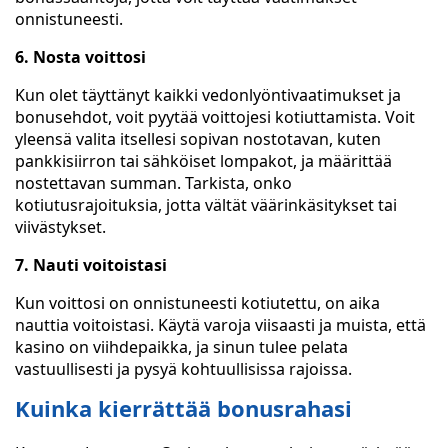
onnistuneesti.
6. Nosta voittosi
Kun olet täyttänyt kaikki vedonlyöntivaatimukset ja
bonusehdot, voit pyytää voittojesi kotiuttamista. Voit
yleensä valita itsellesi sopivan nostotavan, kuten
pankkisiirron tai sähköiset lompakot, ja määrittää
nostettavan summan. Tarkista, onko
kotiutusrajoituksia, jotta vältät väärinkäsitykset tai
viivästykset.
7. Nauti voitoistasi
Kun voittosi on onnistuneesti kotiutettu, on aika
nauttia voitoistasi. Käytä varoja viisaasti ja muista, että
kasino on viihdepaikka, ja sinun tulee pelata
vastuullisesti ja pysyä kohtuullisissa rajoissa.
Kuinka kierrättää bonusrahasi