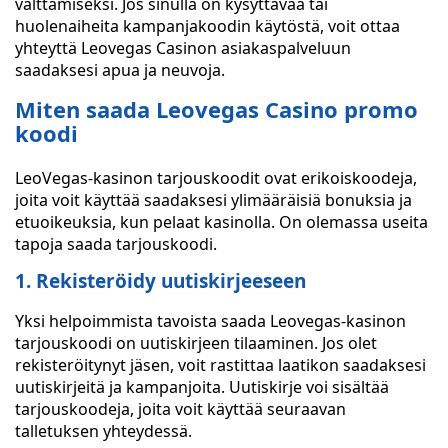
välttämiseksi. Jos sinulla on kysyttävää tai
huolenaiheita kampanjakoodin käytöstä, voit ottaa
yhteyttä Leovegas Casinon asiakaspalveluun
saadaksesi apua ja neuvoja.
Miten saada Leovegas Casino promo
koodi
LeoVegas-kasinon tarjouskoodit ovat erikoiskoodeja,
joita voit käyttää saadaksesi ylimääräisiä bonuksia ja
etuoikeuksia, kun pelaat kasinolla. On olemassa useita
tapoja saada tarjouskoodi.
1. Rekisteröidy uutiskirjeeseen
Yksi helpoimmista tavoista saada Leovegas-kasinon
tarjouskoodi on uutiskirjeen tilaaminen. Jos olet
rekisteröitynyt jäsen, voit rastittaa laatikon saadaksesi
uutiskirjeitä ja kampanjoita. Uutiskirje voi sisältää
tarjouskoodeja, joita voit käyttää seuraavan
talletuksen yhteydessä.