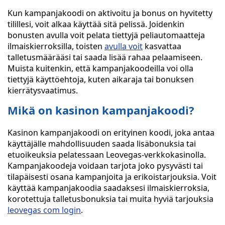
Kun kampanjakoodi on aktivoitu ja bonus on hyvitetty
tilillesi, voit alkaa käyttää sitä pelissä. Joidenkin
bonusten avulla voit pelata tiettyjä peliautomaatteja
ilmaiskierroksilla, toisten
avulla voit
kasvattaa
talletusmäärääsi tai saada lisää rahaa pelaamiseen.
Muista kuitenkin, että kampanjakoodeilla voi olla
tiettyjä käyttöehtoja, kuten aikaraja tai bonuksen
kierrätysvaatimus.
Mikä on kasinon kampanjakoodi?
Kasinon kampanjakoodi on erityinen koodi, joka antaa
käyttäjälle mahdollisuuden saada lisäbonuksia tai
etuoikeuksia pelatessaan Leovegas-verkkokasinolla.
Kampanjakoodeja voidaan tarjota joko pysyvästi tai
tilapäisesti osana kampanjoita ja erikoistarjouksia. Voit
käyttää kampanjakoodia saadaksesi ilmaiskierroksia,
korotettuja talletusbonuksia tai muita hyviä tarjouksia
leovegas com login
.