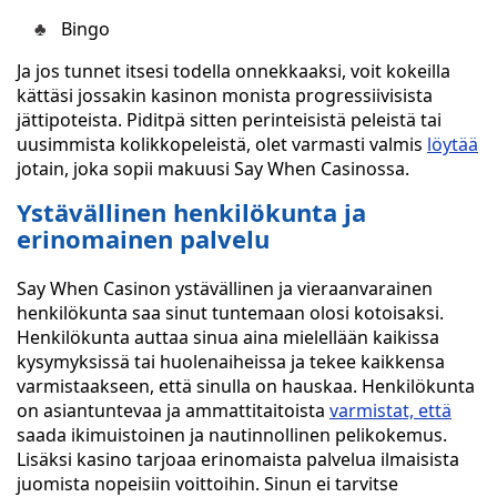
Bingo
Ja jos tunnet itsesi todella onnekkaaksi, voit kokeilla
kättäsi jossakin kasinon monista progressiivisista
jättipoteista. Piditpä sitten perinteisistä peleistä tai
uusimmista kolikkopeleistä, olet varmasti valmis
löytää
jotain, joka sopii makuusi Say When Casinossa.
Ystävällinen henkilökunta ja
erinomainen palvelu
Say When Casinon ystävällinen ja vieraanvarainen
henkilökunta saa sinut tuntemaan olosi kotoisaksi.
Henkilökunta auttaa sinua aina mielellään kaikissa
kysymyksissä tai huolenaiheissa ja tekee kaikkensa
varmistaakseen, että sinulla on hauskaa. Henkilökunta
on asiantuntevaa ja ammattitaitoista
varmistat, että
saada ikimuistoinen ja nautinnollinen pelikokemus.
Lisäksi kasino tarjoaa erinomaista palvelua ilmaisista
juomista nopeisiin voittoihin. Sinun ei tarvitse