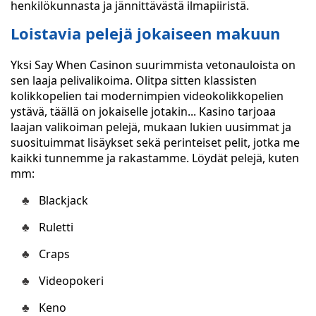
henkilökunnasta ja jännittävästä ilmapiiristä.
Loistavia pelejä jokaiseen makuun
Yksi Say When Casinon suurimmista vetonauloista on
sen laaja pelivalikoima. Olitpa sitten klassisten
kolikkopelien tai modernimpien videokolikkopelien
ystävä, täällä on jokaiselle jotakin... Kasino tarjoaa
laajan valikoiman pelejä, mukaan lukien uusimmat ja
suosituimmat lisäykset sekä perinteiset pelit, jotka me
kaikki tunnemme ja rakastamme. Löydät pelejä, kuten
mm:
Blackjack
Ruletti
Craps
Videopokeri
Keno