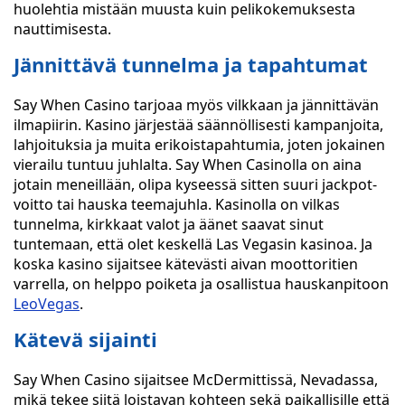
huolehtia mistään muusta kuin pelikokemuksesta
nauttimisesta.
Jännittävä tunnelma ja tapahtumat
Say When Casino tarjoaa myös vilkkaan ja jännittävän
ilmapiirin. Kasino järjestää säännöllisesti kampanjoita,
lahjoituksia ja muita erikoistapahtumia, joten jokainen
vierailu tuntuu juhlalta. Say When Casinolla on aina
jotain meneillään, olipa kyseessä sitten suuri jackpot-
voitto tai hauska teemajuhla. Kasinolla on vilkas
tunnelma, kirkkaat valot ja äänet saavat sinut
tuntemaan, että olet keskellä Las Vegasin kasinoa. Ja
koska kasino sijaitsee kätevästi aivan moottoritien
varrella, on helppo poiketa ja osallistua hauskanpitoon
LeoVegas
.
Kätevä sijainti
Say When Casino sijaitsee McDermittissä, Nevadassa,
mikä tekee siitä loistavan kohteen sekä paikallisille että