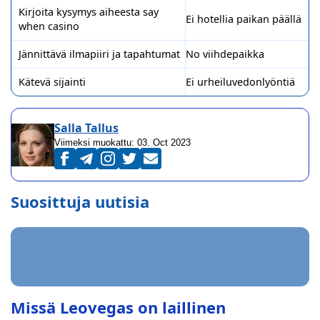
Kirjoita kysymys aiheesta say
Ei hotellia paikan päällä
when casino
Jännittävä ilmapiiri ja tapahtumat
No viihdepaikka
Kätevä sijainti
Ei urheiluvedonlyöntiä
Salla Tallus
Viimeksi muokattu:
03. Oct 2023
Suosittuja uutisia
Missä Leovegas on laillinen