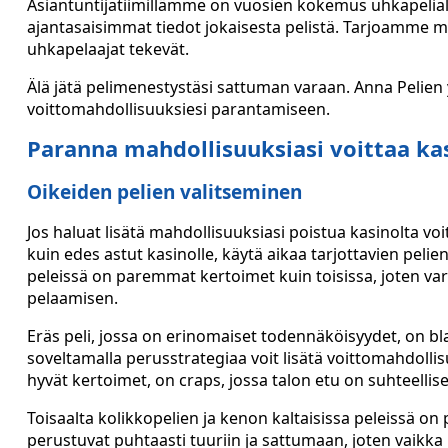
Asiantuntijatiimillämme on vuosien kokemus uhkapeli
ajantasaisimmat tiedot jokaisesta pelistä. Tarjoamme myös
uhkapelaajat tekevät.
Älä jätä pelimenestystäsi sattuman varaan. Anna Pelien y
voittomahdollisuuksiesi parantamiseen.
Paranna mahdollisuuksiasi voittaa ka
Oikeiden pelien valitseminen
Jos haluat lisätä mahdollisuuksiasi poistua kasinolta vo
kuin edes astut kasinolle, käytä aikaa tarjottavien peli
peleissä on paremmat kertoimet kuin toisissa, joten va
pelaamisen.
Eräs peli, jossa on erinomaiset todennäköisyydet, on bla
soveltamalla perusstrategiaa voit lisätä voittomahdollis
hyvät kertoimet, on craps, jossa talon etu on suhteellise
Toisaalta kolikkopelien ja kenon kaltaisissa peleissä o
perustuvat puhtaasti tuuriin ja sattumaan, joten vaikka ni