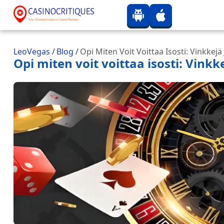
LeoVegas
/
Blog
/
Opi Miten Voit Voittaa Isosti: Vinkke
Opi miten voit voittaa isosti: Vin