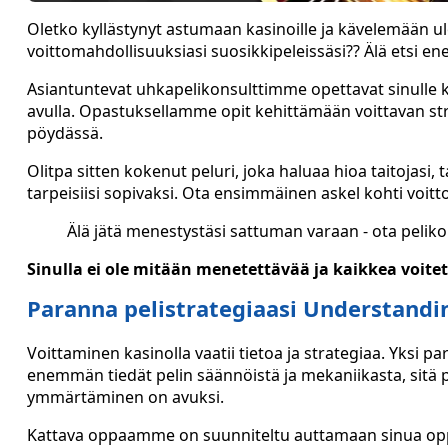
Oletko kyllästynyt astumaan kasinoille ja kävelemään ulo
voittomahdollisuuksiasi suosikkipeleissäsi?? Älä etsi e
Asiantuntevat uhkapelikonsulttimme opettavat sinulle
avulla. Opastuksellamme opit kehittämään voittavan st
pöydässä.
Olitpa sitten kokenut peluri, joka haluaa hioa taitojasi,
tarpeisiisi sopivaksi. Ota ensimmäinen askel kohti voitt
Älä jätä menestystäsi sattuman varaan - ota pelikok
Sinulla ei ole mitään menetettävää ja kaikkea voitett
Paranna pelistrategiaasi Understandi
Voittaminen kasinolla vaatii tietoa ja strategiaa. Yksi pa
enemmän tiedät pelin säännöistä ja mekaniikasta, sitä 
ymmärtäminen on avuksi.
Kattava oppaamme on suunniteltu auttamaan sinua oppim