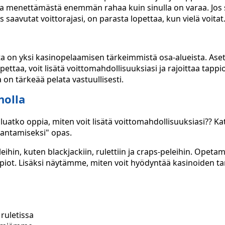
ja menettämästä enemmän rahaa kuin sinulla on varaa. Jos 
os saavutat voittorajasi, on parasta lopettaa, kun vielä voitat
a on yksi kasinopelaamisen tärkeimmistä osa-alueista. Ase
opettaa, voit lisätä voittomahdollisuuksiasi ja rajoittaa tappio
 on tärkeää pelata vastuullisesti.
nolla
luatko oppia, miten voit lisätä voittomahdollisuuksiasi?? Ka
rantamiseksi" opas.
ihin, kuten blackjackiin, rulettiin ja craps-peleihin. Opeta
ppiot. Lisäksi näytämme, miten voit hyödyntää kasinoiden t
 ruletissa