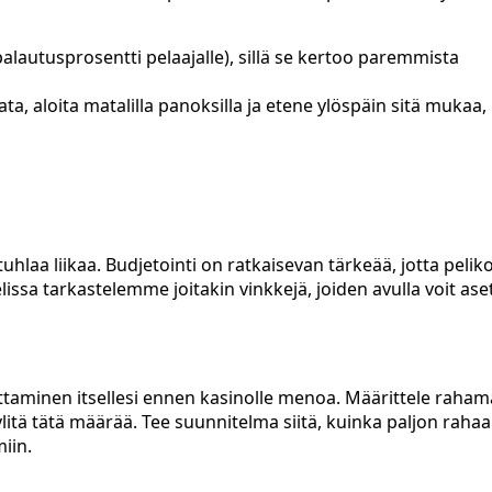
palautusprosentti pelaajalle), sillä se kertoo paremmista
ta, aloita matalilla panoksilla ja etene ylöspäin sitä mukaa,
 tuhlaa liikaa. Budjetointi on ratkaisevan tärkeää, jotta pel
issa tarkastelemme joitakin vinkkejä, joiden avulla voit ase
taminen itsellesi ennen kasinolle menoa. Määrittele raham
ylitä tätä määrää. Tee suunnitelma siitä, kuinka paljon rahaa
iin.