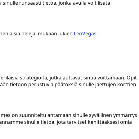
inulle runsaasti tietoa, jonka avulla voit lisätä
nlaisia pelejä, mukaan lukien
LeoVegas
:
ilaisia strategioita, jotka auttavat sinua voittamaan. Opit
än tietoon perustuvia päätöksiä sinulle jaettujen korttien
ames on suunniteltu antamaan sinulle syvällinen ymmärrys 
 annamme sinulle tietoa, jota tarvitset kehittääksesi omia