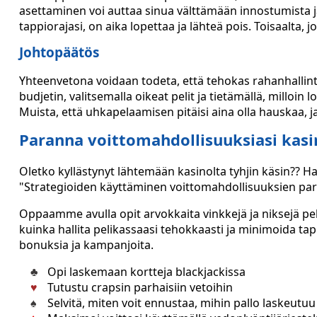
asettaminen voi auttaa sinua välttämään innostumista 
tappiorajasi, on aika lopettaa ja lähteä pois. Toisaalta, j
Johtopäätös
Yhteenvetona voidaan todeta, että tehokas rahanhallint
budjetin, valitsemalla oikeat pelit ja tietämällä, milloin l
Muista, että uhkapelaamisen pitäisi aina olla hauskaa, ja
Paranna voittomahdollisuuksiasi kasi
Oletko kyllästynyt lähtemään kasinolta tyhjin käsin?? Ha
"Strategioiden käyttäminen voittomahdollisuuksien pa
Oppaamme avulla opit arvokkaita vinkkejä ja niksejä pele
kuinka hallita pelikassaasi tehokkaasti ja minimoida ta
bonuksia ja kampanjoita.
Opi laskemaan kortteja blackjackissa
Tutustu crapsin parhaisiin vetoihin
Selvitä, miten voit ennustaa, mihin pallo laskeutuu