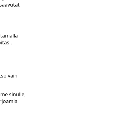
saavutat
.
ttamalla
itasi.
tso vain
mme sinulle,
arjoamia