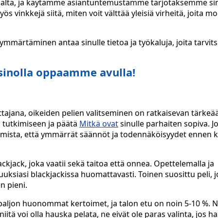
alalta, ja käytämme asiantuntemustamme tarjotaksemme sin
 vinkkejä siitä, miten voit välttää yleisiä virheitä, joita m
mmärtäminen antaa sinulle tietoa ja työkaluja, joita tarvits
sinolla oppaamme avulla!
ittajana, oikeiden pelien valitseminen on ratkaisevan tärkeä
en tutkimiseen ja päätä
Mitkä ovat
sinulle parhaiten sopiva. J
rmista, että ymmärrät säännöt ja todennäköisyydet ennen ku
ckjack, joka vaatii sekä taitoa että onnea. Opettelemalla ja
uuksiasi blackjackissa huomattavasti. Toinen suosittu peli, 
n pieni.
n paljon huonommat kertoimet, ja talon etu on noin 5-10 %. 
itä voi olla hauska pelata, ne eivät ole paras valinta, jos ha