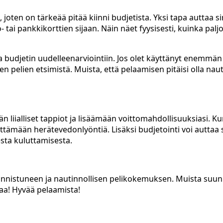
, joten on tärkeää pitää kiinni budjetista. Yksi tapa auttaa s
ai pankkikorttien sijaan. Näin näet fyysisesti, kuinka paljo
ka budjetin uudelleenarviointiin. Jos olet käyttänyt enemmän
n pelien etsimistä. Muista, että pelaamisen pitäisi olla naut
 liialliset tappiot ja lisäämään voittomahdollisuuksiasi. Ku
ttämään herätevedonlyöntiä. Lisäksi budjetointi voi auttaa 
sesta kuluttamisesta.
a onnistuneen ja nautinnollisen pelikokemuksen. Muista suun
kaa! Hyvää pelaamista!