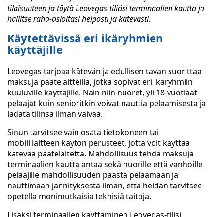
tilaisuuteen ja täytä Leovegas-tiliäsi terminaalien kautta ja
hallitse raha-asioitasi helposti ja kätevästi.
Käytettävissä eri ikäryhmien
käyttäjille
Leovegas tarjoaa kätevän ja edullisen tavan suorittaa
maksuja päätelaitteilla, jotka sopivat eri ikäryhmiin
kuuluville käyttäjille. Näin niin nuoret, yli 18-vuotiaat
pelaajat kuin senioritkin voivat nauttia pelaamisesta ja
ladata tilinsä ilman vaivaa.
Sinun tarvitsee vain osata tietokoneen tai
mobiililaitteen käytön perusteet, jotta voit käyttää
kätevää päätelaitetta. Mahdollisuus tehdä maksuja
terminaalien kautta antaa sekä nuorille että vanhoille
pelaajille mahdollisuuden päästä pelaamaan ja
nauttimaan jännityksestä ilman, että heidän tarvitsee
opetella monimutkaisia teknisiä taitoja.
Lisäksi terminaalien käyttäminen Leovegas-tilisi