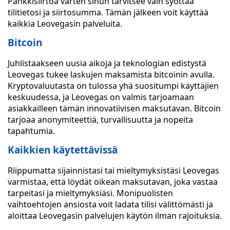
Pankkisiirtoa varten sinun tarvitsee vain syöttää
tilitietosi ja siirtosumma. Tämän jälkeen voit käyttää
kaikkia Leovegasin palveluita.
Bitcoin
Juhlistaakseen uusia aikoja ja teknologian edistystä
Leovegas tukee laskujen maksamista bitcoinin avulla.
Kryptovaluutasta on tulossa yhä suositumpi käyttäjien
keskuudessa, ja Leovegas on valmis tarjoamaan
asiakkailleen tämän innovatiivisen maksutavan. Bitcoin
tarjoaa anonymiteettiä, turvallisuutta ja nopeita
tapahtumia.
Kaikkien käytettävissä
Riippumatta sijainnistasi tai mieltymyksistäsi Leovegas
varmistaa, että löydät oikean maksutavan, joka vastaa
tarpeitasi ja mieltymyksiäsi. Monipuolisten
vaihtoehtojen ansiosta voit ladata tilisi välittömästi ja
aloittaa Leovegasin palvelujen käytön ilman rajoituksia.