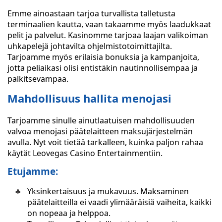
Emme ainoastaan tarjoa turvallista talletusta
terminaalien kautta, vaan takaamme myös laadukkaat
pelit ja palvelut. Kasinomme tarjoaa laajan valikoiman
uhkapelejä johtavilta ohjelmistotoimittajilta.
Tarjoamme myös erilaisia bonuksia ja kampanjoita,
jotta peliaikasi olisi entistäkin nautinnollisempaa ja
palkitsevampaa.
Mahdollisuus hallita menojasi
Tarjoamme sinulle ainutlaatuisen mahdollisuuden
valvoa menojasi päätelaitteen maksujärjestelmän
avulla. Nyt voit tietää tarkalleen, kuinka paljon rahaa
käytät Leovegas Casino Entertainmentiin.
Etujamme:
Yksinkertaisuus ja mukavuus. Maksaminen
päätelaitteilla ei vaadi ylimääräisiä vaiheita, kaikki
on nopeaa ja helppoa.