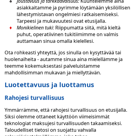
Joustavuus ja tarkkaavaisuus:
Kuuntelemme aina
asiakkaitamme ja pyrimme löytämään yksilöllisen
lähestymistavan ongelmiesi ratkaisemiseksi.
Tarpeesi ja mukavuutesi ovat etusijalla.
Monikielinen tuki:
Riippumatta siitä, mitä kieltä
puhut, operatiivinen tukitiimimme on valmis
auttamaan sinua omalla kielellesi.
Ota rohkeasti yhteyttä, jos sinulla on kysyttävää tai
huolenaiheita - autamme sinua aina mielellämme ja
teemme kokemuksestasi palveluistamme
mahdollisimman mukavan ja miellyttävän.
Luotettavuus ja luottamus
Rahojesi turvallisuus
Ymmärrämme, että rahojesi turvallisuus on etusijalla.
Siksi olemme ottaneet käyttöön viimeisimmät
teknologiat maksujesi turvallisuuden takaamiseksi.
Taloudelliset tietosi on suojattu vahvalla