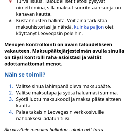
Turvallisuus. Taloudelliset tietosi pysyvät
nimettöminä, sillä maksut suoritetaan suojatun
kanavan kautta.
Kustannusten hallinta. Voit aina tarkistaa
maksuhistoriasi ja nähdä,
kuinka paljon
olet
käyttänyt Leovegasin peleihin.
Menojen kontrollointi on avain taloudelliseen
vakauteen. Maksupäätejärjestelmän avulla sinulla
on täysi kontrolli raha-asioistasi ja vältät
odottamattomat menot.
Näin se toimii?
Valitse sinua lähimpänä oleva maksupääte.
Valitse maksutapa ja syötä haluamasi summa.
Syötä luotu maksukoodi ja maksa päätelaitteen
kautta.
Palaa takaisin Leovegasin verkkosivuille
nähdäksesi ladatun tilisi.
Älä viivyttele menojen hallintaa - aloita nyt! Tartu