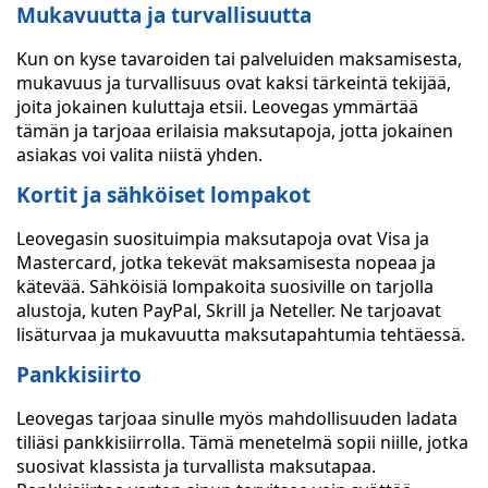
Mukavuutta ja turvallisuutta
Kun on kyse tavaroiden tai palveluiden maksamisesta,
mukavuus ja turvallisuus ovat kaksi tärkeintä tekijää,
joita jokainen kuluttaja etsii. Leovegas ymmärtää
tämän ja tarjoaa erilaisia maksutapoja, jotta jokainen
asiakas voi valita niistä yhden.
Kortit ja sähköiset lompakot
Leovegasin suosituimpia maksutapoja ovat Visa ja
Mastercard, jotka tekevät maksamisesta nopeaa ja
kätevää. Sähköisiä lompakoita suosiville on tarjolla
alustoja, kuten PayPal, Skrill ja Neteller. Ne tarjoavat
lisäturvaa ja mukavuutta maksutapahtumia tehtäessä.
Pankkisiirto
Leovegas tarjoaa sinulle myös mahdollisuuden ladata
tiliäsi pankkisiirrolla. Tämä menetelmä sopii niille, jotka
suosivat klassista ja turvallista maksutapaa.