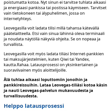
poistumatta kotoa. Nyt sinun ei tarvitse tuhlata aikaasi
ja energiaasi pankissa tai postissa käymiseen. Tarvitset
vain tietokoneen tai älypuhelimen, jossa on
internetyhteys.
Leovegasilla voit ladata tilisi millä tahansa kätevällä
päätelaitteella. Etsi vain sinua lähinnä oleva terminaali
ja noudata näytöllä näkyviä ohjeita. Se on nopeaa ja
turvallista.
Leovegasilla voit myös ladata tiliäsi Internet-pankkien
tai maksujärjestelmien, kuten Qiwi tai Yandex,
kautta.Rahaa. Latausprosessi on yksinkertainen ja
suoraviivainen myös aloittelijoille.
Älä tuhlaa aikaasi loputtomiin jonoihin ja
pankkireissuihin. Lataa Leovegas-tiliäsi kotoa käsin
ja nauti Leovegas-palvelun mukavuudesta ja
turvallisuudesta.
Helppo latausprosessi