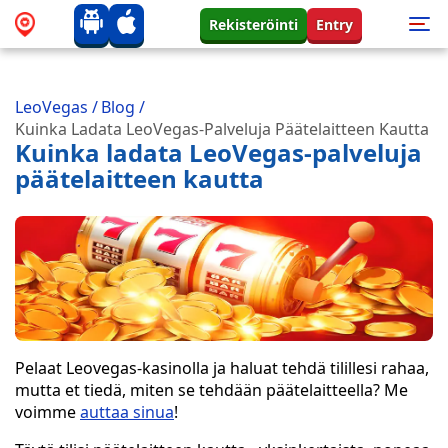
Rekisteröinti
Entry
LeoVegas
/
Blog
/
Kuinka Ladata LeoVegas-Palveluja Päätelaitteen Kautta
Kuinka ladata LeoVegas-palveluja
päätelaitteen kautta
Pelaat Leovegas-kasinolla ja haluat tehdä tilillesi rahaa,
mutta et tiedä, miten se tehdään päätelaitteella? Me
voimme
auttaa sinua
!