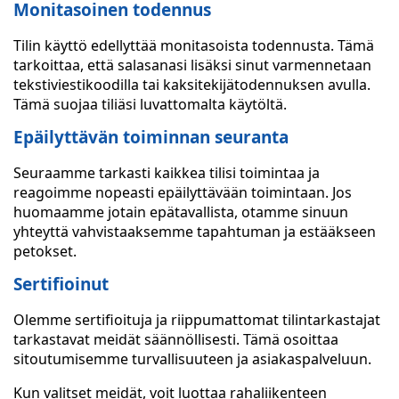
Monitasoinen todennus
Tilin käyttö edellyttää monitasoista todennusta. Tämä
tarkoittaa, että salasanasi lisäksi sinut varmennetaan
tekstiviestikoodilla tai kaksitekijätodennuksen avulla.
Tämä suojaa tiliäsi luvattomalta käytöltä.
Epäilyttävän toiminnan seuranta
Seuraamme tarkasti kaikkea tilisi toimintaa ja
reagoimme nopeasti epäilyttävään toimintaan. Jos
huomaamme jotain epätavallista, otamme sinuun
yhteyttä vahvistaaksemme tapahtuman ja estääkseen
petokset.
Sertifioinut
Olemme sertifioituja ja riippumattomat tilintarkastajat
tarkastavat meidät säännöllisesti. Tämä osoittaa
sitoutumisemme turvallisuuteen ja asiakaspalveluun.
Kun valitset meidät, voit luottaa rahaliikenteen