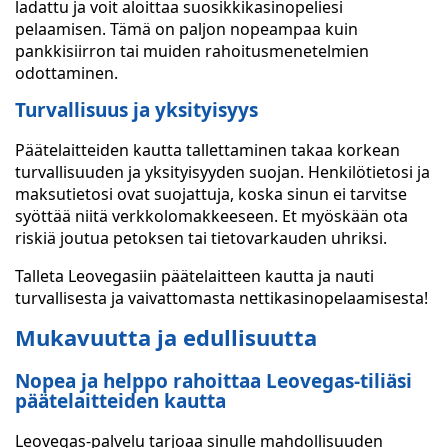
ladattu ja voit aloittaa suosikkikasinopeliesi
pelaamisen. Tämä on paljon nopeampaa kuin
pankkisiirron tai muiden rahoitusmenetelmien
odottaminen.
Turvallisuus ja yksityisyys
Päätelaitteiden kautta tallettaminen takaa korkean
turvallisuuden ja yksityisyyden suojan. Henkilötietosi ja
maksutietosi ovat suojattuja, koska sinun ei tarvitse
syöttää niitä verkkolomakkeeseen. Et myöskään ota
riskiä joutua petoksen tai tietovarkauden uhriksi.
Talleta Leovegasiin päätelaitteen kautta ja nauti
turvallisesta ja vaivattomasta nettikasinopelaamisesta!
Mukavuutta ja edullisuutta
Nopea ja helppo rahoittaa Leovegas-tiliäsi
päätelaitteiden kautta
Leovegas-palvelu tarjoaa sinulle mahdollisuuden