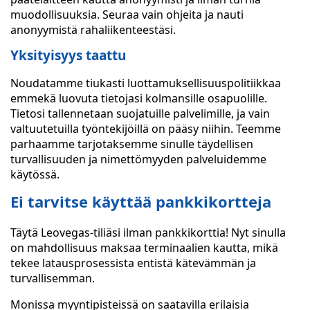
muodollisuuksia. Seuraa vain ohjeita ja nauti
anonyymistä rahaliikenteestäsi.
Yksityisyys taattu
Noudatamme tiukasti luottamuksellisuuspolitiikkaa
emmekä luovuta tietojasi kolmansille osapuolille.
Tietosi tallennetaan suojatuille palvelimille, ja vain
valtuutetuilla työntekijöillä on pääsy niihin. Teemme
parhaamme tarjotaksemme sinulle täydellisen
turvallisuuden ja nimettömyyden palveluidemme
käytössä.
Ei tarvitse käyttää pankkikortteja
Täytä Leovegas-tiliäsi ilman pankkikorttia! Nyt sinulla
on mahdollisuus maksaa terminaalien kautta, mikä
tekee latausprosessista entistä kätevämmän ja
turvallisemman.
Monissa myyntipisteissä on saatavilla erilaisia