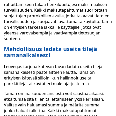
rahoittamiseen takaa henkilötietojesi maksimaalisen
turvallisuuden. Kaikki maksutapahtumat suoritetaan
suojattujen protokollien avulla, jotka takaavat tietojen
turvallisuuden ja suojaavat luvattomalta käytöltä. Tämä
on erityisen tärkeää iäkkäille käyttäjille, jotka ovat
yleensä varovaisempia ja vaativampia tietosuojan
suhteen.
Mahdollisuus ladata useita tilejä
samanaikaisesti
Leovegas tarjoaa kätevän tavan ladata useita tilejä
samanaikaisesti päätelaitteen kautta. Tämä on
erityisen kätevää silloin, kun hallinnoit useita
pankkitilejä tai käytät eri maksujärjestelmiä.
Tämän ominaisuuden ansiosta voit säästää aikaasi,
etkä tuhlaa sitä tilien tallettamiseen yksi kerrallaan.
Valitse vain haluamasi summa ja määritä summa,
jonka haluat tallettaa. Kaikki maksutapahtumat