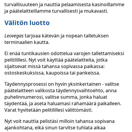
turvallisuuteen ja nauttia pelaamisesta kasinoillamme
ja päätelaitteillamme turvallisesti ja mukavasti.
Välitön luotto
Leovegas
tarjoaa kätevän ja nopean talletuksen
terminaalien kautta.
Ei enää tuntikausien odottelua varojen tallettamiseksi
pelitilillesi. Nyt voit käyttää päätelaitteita, jotka
sijaitsevat missä tahansa sopivassa paikassa:
ostoskeskuksissa, kaupoissa tai pankeissa.
Täydennysprosessi on hyvin yksinkertainen - valitse
päätelaitteen valikosta täydennysvaihtoehto, anna
puhelinnumerosi, valitse summa, jonka haluat
täydentää, ja aseta haluamasi rahamäärä paikalleen.
Varat hyvitetään pelitilillesi välittömästi.
Nyt voit nauttia pelistäsi milloin tahansa sopivana
ajankohtana, eikä sinun tarvitse tuhlata aikaa