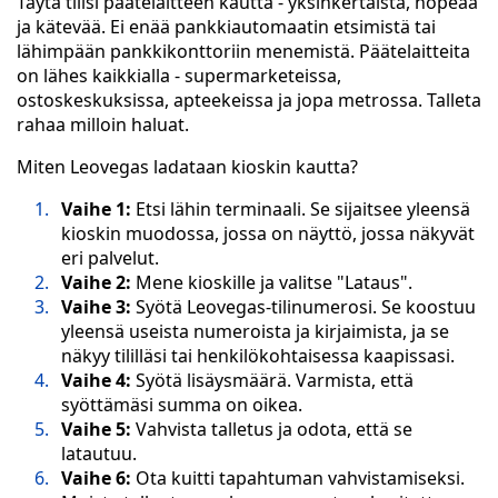
Täytä tilisi päätelaitteen kautta - yksinkertaista, nopeaa
ja kätevää. Ei enää pankkiautomaatin etsimistä tai
lähimpään pankkikonttoriin menemistä. Päätelaitteita
on lähes kaikkialla - supermarketeissa,
ostoskeskuksissa, apteekeissa ja jopa metrossa. Talleta
rahaa milloin haluat.
Miten Leovegas ladataan kioskin kautta?
Vaihe 1:
Etsi lähin terminaali. Se sijaitsee yleensä
kioskin muodossa, jossa on näyttö, jossa näkyvät
eri palvelut.
Vaihe 2:
Mene kioskille ja valitse "Lataus".
Vaihe 3:
Syötä Leovegas-tilinumerosi. Se koostuu
yleensä useista numeroista ja kirjaimista, ja se
näkyy tililläsi tai henkilökohtaisessa kaapissasi.
Vaihe 4:
Syötä lisäysmäärä. Varmista, että
syöttämäsi summa on oikea.
Vaihe 5:
Vahvista talletus ja odota, että se
latautuu.
Vaihe 6:
Ota kuitti tapahtuman vahvistamiseksi.