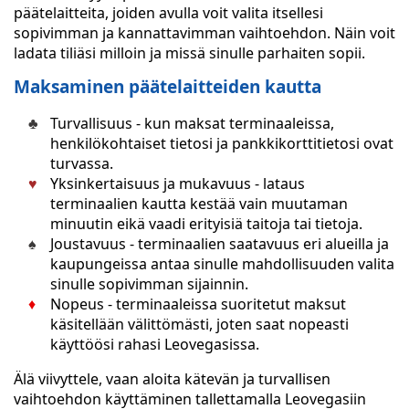
päätelaitteita, joiden avulla voit valita itsellesi
sopivimman ja kannattavimman vaihtoehdon. Näin voit
ladata tiliäsi milloin ja missä sinulle parhaiten sopii.
Maksaminen päätelaitteiden kautta
Turvallisuus - kun maksat terminaaleissa,
henkilökohtaiset tietosi ja pankkikorttitietosi ovat
turvassa.
Yksinkertaisuus ja mukavuus - lataus
terminaalien kautta kestää vain muutaman
minuutin eikä vaadi erityisiä taitoja tai tietoja.
Joustavuus - terminaalien saatavuus eri alueilla ja
kaupungeissa antaa sinulle mahdollisuuden valita
sinulle sopivimman sijainnin.
Nopeus - terminaaleissa suoritetut maksut
käsitellään välittömästi, joten saat nopeasti
käyttöösi rahasi Leovegasissa.
Älä viivyttele, vaan aloita kätevän ja turvallisen
vaihtoehdon käyttäminen tallettamalla Leovegasiin