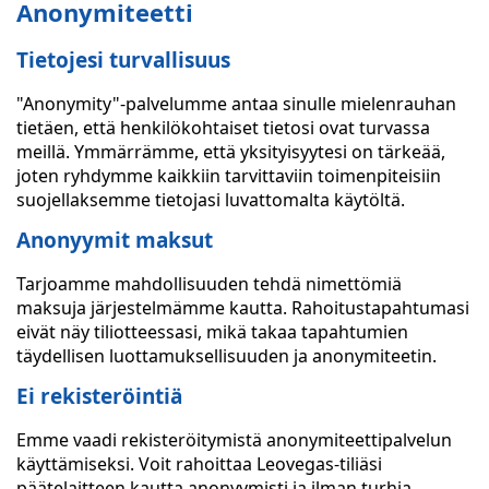
Anonymiteetti
Tietojesi turvallisuus
"Anonymity"-palvelumme antaa sinulle mielenrauhan
tietäen, että henkilökohtaiset tietosi ovat turvassa
meillä. Ymmärrämme, että yksityisyytesi on tärkeää,
joten ryhdymme kaikkiin tarvittaviin toimenpiteisiin
suojellaksemme tietojasi luvattomalta käytöltä.
Anonyymit maksut
Tarjoamme mahdollisuuden tehdä nimettömiä
maksuja järjestelmämme kautta. Rahoitustapahtumasi
eivät näy tiliotteessasi, mikä takaa tapahtumien
täydellisen luottamuksellisuuden ja anonymiteetin.
Ei rekisteröintiä
Emme vaadi rekisteröitymistä anonymiteettipalvelun
käyttämiseksi. Voit rahoittaa Leovegas-tiliäsi
päätelaitteen kautta anonyymisti ja ilman turhia