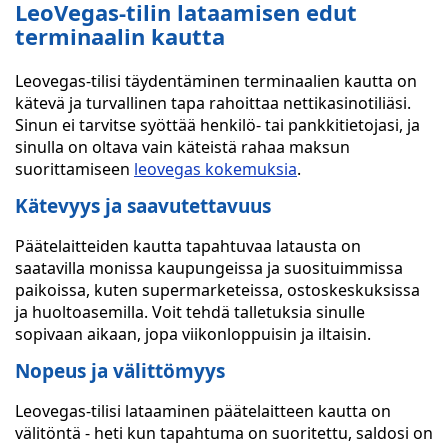
LeoVegas-tilin lataamisen edut
terminaalin kautta
Leovegas-tilisi täydentäminen terminaalien kautta on
kätevä ja turvallinen tapa rahoittaa nettikasinotiliäsi.
Sinun ei tarvitse syöttää henkilö- tai pankkitietojasi, ja
sinulla on oltava vain käteistä rahaa maksun
suorittamiseen
leovegas kokemuksia
.
Kätevyys ja saavutettavuus
Päätelaitteiden kautta tapahtuvaa latausta on
saatavilla monissa kaupungeissa ja suosituimmissa
paikoissa, kuten supermarketeissa, ostoskeskuksissa
ja huoltoasemilla. Voit tehdä talletuksia sinulle
sopivaan aikaan, jopa viikonloppuisin ja iltaisin.
Nopeus ja välittömyys
Leovegas-tilisi lataaminen päätelaitteen kautta on
välitöntä - heti kun tapahtuma on suoritettu, saldosi on