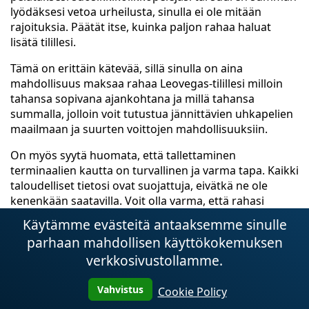
lyödäksesi vetoa urheilusta, sinulla ei ole mitään
rajoituksia. Päätät itse, kuinka paljon rahaa haluat
lisätä tilillesi.
Tämä on erittäin kätevää, sillä sinulla on aina
mahdollisuus maksaa rahaa Leovegas-tilillesi milloin
tahansa sopivana ajankohtana ja millä tahansa
summalla, jolloin voit tutustua jännittävien uhkapelien
maailmaan ja suurten voittojen mahdollisuuksiin.
On myös syytä huomata, että tallettaminen
terminaalien kautta on turvallinen ja varma tapa. Kaikki
taloudelliset tietosi ovat suojattuja, eivätkä ne ole
kenenkään saatavilla. Voit olla varma, että rahasi
hyvitetään välittömästi ja turvallisesti.
Käytämme evästeitä antaaksemme sinulle
Mahdollisuus käyttää päätelaitteesi
parhaan mahdollisen käyttökokemuksen
voittoja
verkkosivustollamme.
Vahvistus
Kun käytät Leovegas-päätettä, saat ainutlaatuisen
Cookie Policy
mahdollisuuden paitsi tallettaa tilisi ja aloittaa