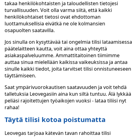
takaa henkilökohtaisten ja taloudellisten tietojesi
turvallisuuden. Voit olla varma siitä, että kaikki
henkilökohtaiset tietosi ovat ehdottoman
luottamuksellisia eivätkä ne ole kolmansien
osapuolten saatavilla.
Jos sinulla on kysyttävää tai ongelmia tilisi lataamisessa
päätelaitteen kautta, voit aina ottaa yhteyttä
asiakaspalveluumme. Ammattitaitoinen tiimimme
auttaa sinua mielellään kaikissa vaikeuksissa ja antaa
sinulle kaikki tiedot, joita tarvitset tilisi onnistuneeseen
täyttämiseen.
Saat ympärivuorokautisen saatavuuden ja voit tehdä
talletuksia Leovegasiin aina kun siltä tuntuu. Älä lykkää
peliäsi rajoitettujen työaikojen vuoksi - lataa tiliisi nyt
rahaa!
Täytä tilisi kotoa poistumatta
Leovegas tarjoaa kätevän tavan rahoittaa tilisi