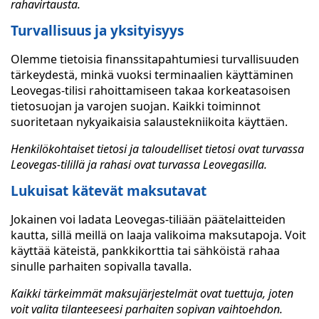
rahavirtausta.
Turvallisuus ja yksityisyys
Olemme tietoisia finanssitapahtumiesi turvallisuuden
tärkeydestä, minkä vuoksi terminaalien käyttäminen
Leovegas-tilisi rahoittamiseen takaa korkeatasoisen
tietosuojan ja varojen suojan. Kaikki toiminnot
suoritetaan nykyaikaisia salaustekniikoita käyttäen.
Henkilökohtaiset tietosi ja taloudelliset tietosi ovat turvassa
Leovegas-tilillä ja rahasi ovat turvassa Leovegasilla.
Lukuisat kätevät maksutavat
Jokainen voi ladata Leovegas-tiliään päätelaitteiden
kautta, sillä meillä on laaja valikoima maksutapoja. Voit
käyttää käteistä, pankkikorttia tai sähköistä rahaa
sinulle parhaiten sopivalla tavalla.
Kaikki tärkeimmät maksujärjestelmät ovat tuettuja, joten
voit valita tilanteeseesi parhaiten sopivan vaihtoehdon.