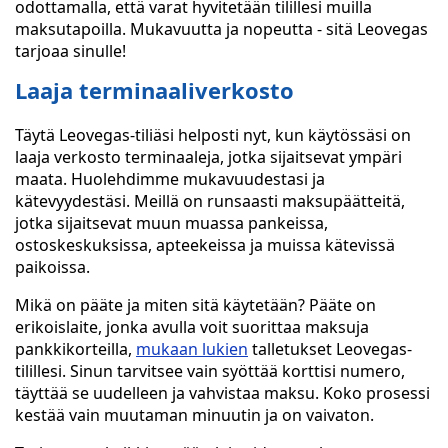
odottamalla, että varat hyvitetään tilillesi muilla
maksutapoilla. Mukavuutta ja nopeutta - sitä Leovegas
tarjoaa sinulle!
Laaja terminaaliverkosto
Täytä Leovegas-tiliäsi helposti nyt, kun käytössäsi on
laaja verkosto terminaaleja, jotka sijaitsevat ympäri
maata. Huolehdimme mukavuudestasi ja
kätevyydestäsi. Meillä on runsaasti maksupäätteitä,
jotka sijaitsevat muun muassa pankeissa,
ostoskeskuksissa, apteekeissa ja muissa kätevissä
paikoissa.
Mikä on pääte ja miten sitä käytetään? Pääte on
erikoislaite, jonka avulla voit suorittaa maksuja
pankkikorteilla,
mukaan lukien
talletukset Leovegas-
tilillesi. Sinun tarvitsee vain syöttää korttisi numero,
täyttää se uudelleen ja vahvistaa maksu. Koko prosessi
kestää vain muutaman minuutin ja on vaivaton.