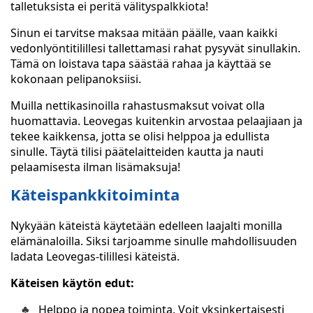
talletuksista ei peritä välityspalkkiota!
Sinun ei tarvitse maksaa mitään päälle, vaan kaikki
vedonlyöntitilillesi tallettamasi rahat pysyvät sinullakin.
Tämä on loistava tapa säästää rahaa ja käyttää se
kokonaan pelipanoksiisi.
Muilla nettikasinoilla rahastusmaksut voivat olla
huomattavia. Leovegas kuitenkin arvostaa pelaajiaan ja
tekee kaikkensa, jotta se olisi helppoa ja edullista
sinulle. Täytä tilisi päätelaitteiden kautta ja nauti
pelaamisesta ilman lisämaksuja!
Käteispankkitoiminta
Nykyään käteistä käytetään edelleen laajalti monilla
elämänaloilla. Siksi tarjoamme sinulle mahdollisuuden
ladata Leovegas-tilillesi käteistä.
Käteisen käytön edut:
Helppo ja nopea toiminta. Voit yksinkertaisesti