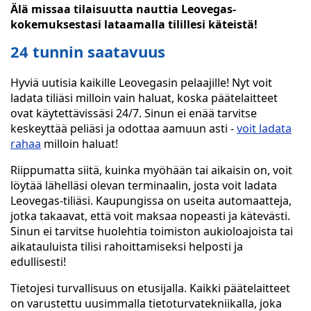
Älä missaa tilaisuutta nauttia Leovegas-
kokemuksestasi lataamalla tilillesi käteistä!
24 tunnin saatavuus
Hyviä uutisia kaikille Leovegasin pelaajille! Nyt voit
ladata tiliäsi milloin vain haluat, koska päätelaitteet
ovat käytettävissäsi 24/7. Sinun ei enää tarvitse
keskeyttää peliäsi ja odottaa aamuun asti -
voit ladata
rahaa
milloin haluat!
Riippumatta siitä, kuinka myöhään tai aikaisin on, voit
löytää lähelläsi olevan terminaalin, josta voit ladata
Leovegas-tiliäsi. Kaupungissa on useita automaatteja,
jotka takaavat, että voit maksaa nopeasti ja kätevästi.
Sinun ei tarvitse huolehtia toimiston aukioloajoista tai
aikatauluista tilisi rahoittamiseksi helposti ja
edullisesti!
Tietojesi turvallisuus on etusijalla. Kaikki päätelaitteet
on varustettu uusimmalla tietoturvatekniikalla, joka