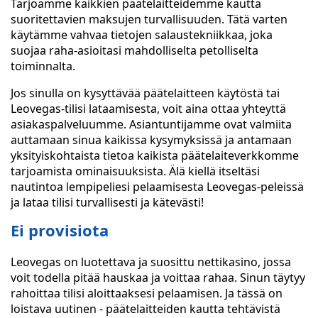
Tarjoamme kaikkien päätelaitteidemme kautta
suoritettavien maksujen turvallisuuden. Tätä varten
käytämme vahvaa tietojen salaustekniikkaa, joka
suojaa raha-asioitasi mahdolliselta petolliselta
toiminnalta.
Jos sinulla on kysyttävää päätelaitteen käytöstä tai
Leovegas-tilisi lataamisesta, voit aina ottaa yhteyttä
asiakaspalveluumme. Asiantuntijamme ovat valmiita
auttamaan sinua kaikissa kysymyksissä ja antamaan
yksityiskohtaista tietoa kaikista päätelaiteverkkomme
tarjoamista ominaisuuksista. Älä kiellä itseltäsi
nautintoa lempipeliesi pelaamisesta Leovegas-peleissä
ja lataa tilisi turvallisesti ja kätevästi!
Ei provisiota
Leovegas on luotettava ja suosittu nettikasino, jossa
voit todella pitää hauskaa ja voittaa rahaa. Sinun täytyy
rahoittaa tilisi aloittaaksesi pelaamisen. Ja tässä on
loistava uutinen - päätelaitteiden kautta tehtävistä