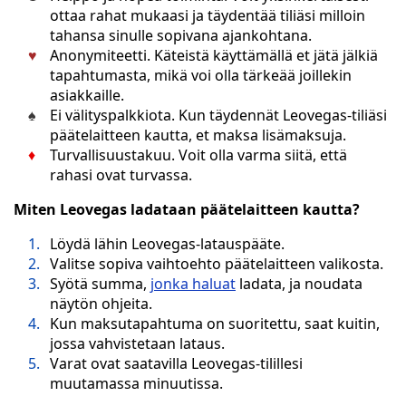
ottaa rahat mukaasi ja täydentää tiliäsi milloin
tahansa sinulle sopivana ajankohtana.
Anonymiteetti. Käteistä käyttämällä et jätä jälkiä
tapahtumasta, mikä voi olla tärkeää joillekin
asiakkaille.
Ei välityspalkkiota. Kun täydennät Leovegas-tiliäsi
päätelaitteen kautta, et maksa lisämaksuja.
Turvallisuustakuu. Voit olla varma siitä, että
rahasi ovat turvassa.
Miten Leovegas ladataan päätelaitteen kautta?
Löydä lähin Leovegas-latauspääte.
Valitse sopiva vaihtoehto päätelaitteen valikosta.
Syötä summa,
jonka haluat
ladata, ja noudata
näytön ohjeita.
Kun maksutapahtuma on suoritettu, saat kuitin,
jossa vahvistetaan lataus.
Varat ovat saatavilla Leovegas-tilillesi
muutamassa minuutissa.