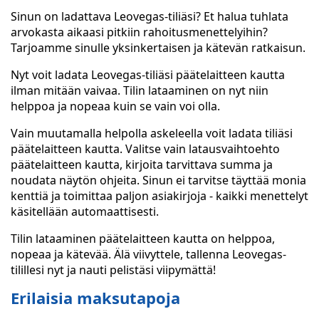
Sinun on ladattava Leovegas-tiliäsi? Et halua tuhlata
arvokasta aikaasi pitkiin rahoitusmenettelyihin?
Tarjoamme sinulle yksinkertaisen ja kätevän ratkaisun.
Nyt voit ladata Leovegas-tiliäsi päätelaitteen kautta
ilman mitään vaivaa. Tilin lataaminen on nyt niin
helppoa ja nopeaa kuin se vain voi olla.
Vain muutamalla helpolla askeleella voit ladata tiliäsi
päätelaitteen kautta. Valitse vain latausvaihtoehto
päätelaitteen kautta, kirjoita tarvittava summa ja
noudata näytön ohjeita. Sinun ei tarvitse täyttää monia
kenttiä ja toimittaa paljon asiakirjoja - kaikki menettelyt
käsitellään automaattisesti.
Tilin lataaminen päätelaitteen kautta on helppoa,
nopeaa ja kätevää. Älä viivyttele, tallenna Leovegas-
tilillesi nyt ja nauti pelistäsi viipymättä!
Erilaisia maksutapoja