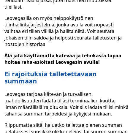
tehdään reaaliajassa, joten näet heti muutokset
tileilläsi.
Leovegasilla on myös helppokäyttöinen
tilinhallintajärjestelmä, jonka avulla voit nopeasti
vaihtaa eri tilien välillä ja hallita niitä. Voit seurata
jokaisen tilin saldoa ja helposti seurata talletusten ja
nostojen historiaa
Älä jätä käyttämättä kätevää ja tehokasta tapaa
hoitaa raha-asioitasi Leovegasin avulla!
Ei rajoituksia talletettavaan
summaan
Leovegas tarjoaa kätevän ja turvallisen
mahdollisuuden ladata tiliäsi terminaalien kautta,
ilman määrällisiä rajoituksia. Voit siis ladata tiliisi minkä
tahansa summan tarpeidesi ja kykyjesi mukaan.
Riippumatta siitä, haluatko tallettaa pienen summan
pelataksesi suosikkikolikkopelejäsi tai suuren summan