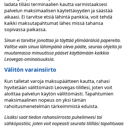
ladata tiliäsi terminaalien kautta varmistaaksesi
palvelun maksimaalisen käytettävyyden ja säästää
aikaasi. Ei tarvitse etsiä lähintä pankkia, voit tehdä
kaikki maksutapahtumat lähes missä tahansa
sopivassa paikassa.
Sinun ei tarvitse jonottaa ja täyttää ylimääräisiä papereita.
Valitse vain sinua lähimpänä oleva pääte, seuraa ohjeita ja
muutamassa minuutissa pääset käyttämään kaikkia
Leovegas-ominaisuuksia.
Välitön varainsiirto
Kun talletat varoja maksupäätteen kautta, rahasi
hyvitetään välittömästi Leovegas-tilillesi, joten voit
aloittaa palvelun käytön välittömästi. Tapahtumien
maksimaalinen nopeus on yksi tämän
rahoitusmenetelmän tärkeimmistä eduista.
Lisäksi saat tiedon rahansiirrosta puhelimeesi tai
sähköpostiisi, joten voit nopeasti seurata tililläsi tapahtuvaa