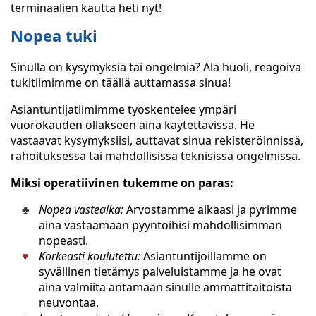
terminaalien kautta heti nyt!
Nopea tuki
Sinulla on kysymyksiä tai ongelmia? Älä huoli, reagoiva
tukitiimimme on täällä auttamassa sinua!
Asiantuntijatiimimme työskentelee ympäri
vuorokauden ollakseen aina käytettävissä. He
vastaavat kysymyksiisi, auttavat sinua rekisteröinnissä,
rahoituksessa tai mahdollisissa teknisissä ongelmissa.
Miksi operatiivinen tukemme on paras:
Nopea vasteaika:
Arvostamme aikaasi ja pyrimme
aina vastaamaan pyyntöihisi mahdollisimman
nopeasti.
Korkeasti koulutettu:
Asiantuntijoillamme on
syvällinen tietämys palveluistamme ja he ovat
aina valmiita antamaan sinulle ammattitaitoista
neuvontaa.