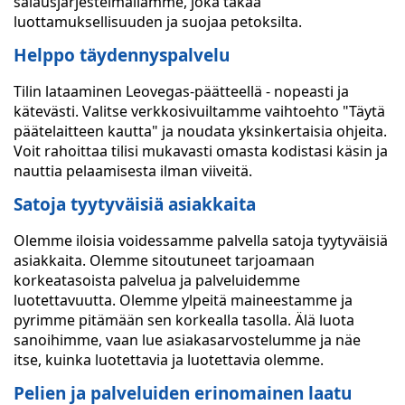
salausjärjestelmällämme, joka takaa
luottamuksellisuuden ja suojaa petoksilta.
Helppo täydennyspalvelu
Tilin lataaminen Leovegas-päätteellä - nopeasti ja
kätevästi. Valitse verkkosivuiltamme vaihtoehto "Täytä
päätelaitteen kautta" ja noudata yksinkertaisia ohjeita.
Voit rahoittaa tilisi mukavasti omasta kodistasi käsin ja
nauttia pelaamisesta ilman viiveitä.
Satoja tyytyväisiä asiakkaita
Olemme iloisia voidessamme palvella satoja tyytyväisiä
asiakkaita. Olemme sitoutuneet tarjoamaan
korkeatasoista palvelua ja palveluidemme
luotettavuutta. Olemme ylpeitä maineestamme ja
pyrimme pitämään sen korkealla tasolla. Älä luota
sanoihimme, vaan lue asiakasarvostelumme ja näe
itse, kuinka luotettavia ja luotettavia olemme.
Pelien ja palveluiden erinomainen laatu