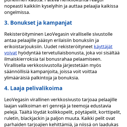
nopeasti kaikkiin kyselyihin ja auttaa pelaajia kaikissa
ongelmissa.
3. Bonukset ja kampanjat
Rekisteröityminen LeoVegasin viralliselle sivustolle
antaa pelaajille pääsyn erilaisiin bonuksiin ja
erikoistarjouksiin. Uudet rekisteröityneet
käyttäjät
voivat
hyödyntää tervetuliaisbonusta, joka voi sisältää
ilmaiskierroksia tai bonusrahaa pelaamiseen.
Virallisella verkkosivustolla järjestetään myös
säännöllisiä kampanjoita, joissa voit voittaa
ylimääräisiä palkintoja ja bonuksia.
4. Laaja pelivalikoima
LeoVegasin virallinen verkkosivusto tarjoaa pelaajille
laajan valikoiman eri genrejä ja teemoja edustavia
pelejä. Täältä löydät kolikkopelit, pöytäpelit, korttipelit,
ruletin, blackjackin ja paljon muuta. Kaikki pelit ovat
parhaiden tarjoajien kehittämiä, ja niissä on laadukas