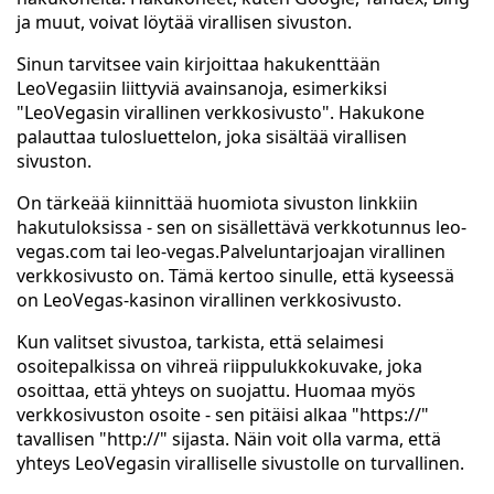
ja muut, voivat löytää virallisen sivuston.
Sinun tarvitsee vain kirjoittaa hakukenttään
LeoVegasiin liittyviä avainsanoja, esimerkiksi
"LeoVegasin virallinen verkkosivusto". Hakukone
palauttaa tulosluettelon, joka sisältää virallisen
sivuston.
On tärkeää kiinnittää huomiota sivuston linkkiin
hakutuloksissa - sen on sisällettävä verkkotunnus leo-
vegas.com tai leo-vegas.Palveluntarjoajan virallinen
verkkosivusto on. Tämä kertoo sinulle, että kyseessä
on LeoVegas-kasinon virallinen verkkosivusto.
Kun valitset sivustoa, tarkista, että selaimesi
osoitepalkissa on vihreä riippulukkokuvake, joka
osoittaa, että yhteys on suojattu. Huomaa myös
verkkosivuston osoite - sen pitäisi alkaa "https://"
tavallisen "http://" sijasta. Näin voit olla varma, että
yhteys LeoVegasin viralliselle sivustolle on turvallinen.