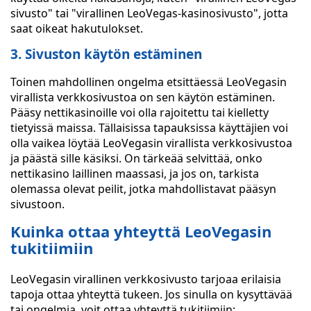
sivusto" tai "virallinen LeoVegas-kasinosivusto", jotta
saat oikeat hakutulokset.
3. Sivuston käytön estäminen
Toinen mahdollinen ongelma etsittäessä LeoVegasin
virallista verkkosivustoa on sen käytön estäminen.
Pääsy nettikasinoille voi olla rajoitettu tai kielletty
tietyissä maissa. Tällaisissa tapauksissa käyttäjien voi
olla vaikea löytää LeoVegasin virallista verkkosivustoa
ja päästä sille käsiksi. On tärkeää selvittää, onko
nettikasino laillinen maassasi, ja jos on, tarkista
olemassa olevat peilit, jotka mahdollistavat pääsyn
sivustoon.
Kuinka ottaa yhteyttä LeoVegasin
tukitiimiin
LeoVegasin virallinen verkkosivusto tarjoaa erilaisia
tapoja ottaa yhteyttä tukeen. Jos sinulla on kysyttävää
tai ongelmia, voit ottaa yhteyttä tukitiimiin: