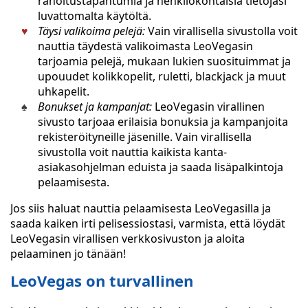
rahoitustapahtumia ja henkilökohtaisia tietojasi
luvattomalta käytöltä.
Täysi valikoima pelejä:
Vain virallisella sivustolla voit
nauttia täydestä valikoimasta LeoVegasin
tarjoamia pelejä, mukaan lukien suosituimmat ja
upouudet kolikkopelit, ruletti, blackjack ja muut
uhkapelit.
Bonukset ja kampanjat:
LeoVegasin virallinen
sivusto tarjoaa erilaisia bonuksia ja kampanjoita
rekisteröityneille jäsenille. Vain virallisella
sivustolla voit nauttia kaikista kanta-
asiakasohjelman eduista ja saada lisäpalkintoja
pelaamisesta.
Jos siis haluat nauttia pelaamisesta LeoVegasilla ja
saada kaiken irti pelisessiostasi, varmista, että löydät
LeoVegasin virallisen verkkosivuston ja aloita
pelaaminen jo tänään!
LeoVegas on turvallinen