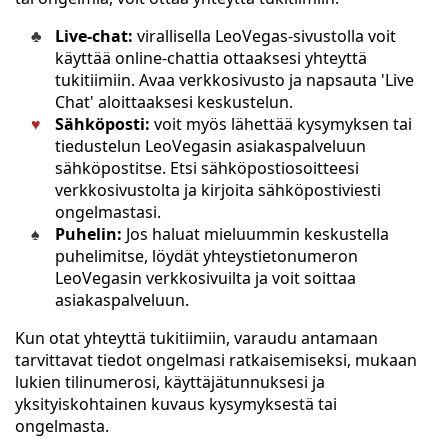
Live-chat:
virallisella LeoVegas-sivustolla voit
käyttää online-chattia ottaaksesi yhteyttä
tukitiimiin. Avaa verkkosivusto ja napsauta 'Live
Chat' aloittaaksesi keskustelun.
Sähköposti:
voit myös lähettää kysymyksen tai
tiedustelun LeoVegasin asiakaspalveluun
sähköpostitse. Etsi sähköpostiosoitteesi
verkkosivustolta ja kirjoita sähköpostiviesti
ongelmastasi.
Puhelin:
Jos haluat mieluummin keskustella
puhelimitse, löydät yhteystietonumeron
LeoVegasin verkkosivuilta ja voit soittaa
asiakaspalveluun.
Kun otat yhteyttä tukitiimiin, varaudu antamaan
tarvittavat tiedot ongelmasi ratkaisemiseksi, mukaan
lukien tilinumerosi, käyttäjätunnuksesi ja
yksityiskohtainen kuvaus kysymyksestä tai
ongelmasta.