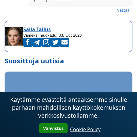
Salla Tallus
Viimeksi muokattu:
03. Oct 2023
Suosittuja uutisia
Käytämme evästeitä antaaksemme sinulle
Kuinka täytät passitiedot
parhaan mahdollisen käyttökokemuksen
leovegasissa
verkkosivustollamme.
03. Oct 2023
Vahvistus
Cookie Policy