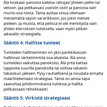
Älä koskaan panosta kaikkia rahojasi yhteen peliin tai
vetoon. Jaa pelikassasi useisiin osiin ja panosta vain
murto-osa niistä. Tämä auttaa sinua olemaan
menemättä täysin vararikkoon, jos jokin menee
pieleen. Ja muista, että pelissä ei ole merkitystä vain
yhden kierroksen tuloksella, vaan myös pitkän
aikavälin strategialla.
Sääntö 4: Hallitse tunteet
Tunteiden hallitseminen on yksi pankkikassan
hallinnan tärkeimmistä osa-alueista. Älä anna
tunteidesi vaikuttaa panoksiisi. Älä yritä kattaa
tappioita suurilla panoksilla tai voittaa takaisin
takaiskun jälkeen. Pysy rauhallisena ja noudata ennalta
määrittelemääsi strategiaa. Tämä on ainoa tapa
saavuttaa johdonmukaisia tuloksia ja hallita
pelikassaasi tehokkaasti.
Sääntö 5: Virkistä strategiaasi