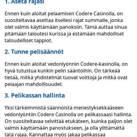
1. Aseta rajasi
Ennen kuin aloitat pelaamisen Codere Casinolla, on
suositeltavaa asettaa itsellesi rajat summalle, jonka
olet valmis käyttämään panoksiin. Tämä auttaa sinua
pitämään taloutesi kurissa ja estämään mahdolliset
taloudelliset tappiot.
2. Tunne pelisäännöt
Ennen kuin aloitat vedonlyönnin Codere-kasinolla, on
hyvä tutustua kunkin pelin sääntöihin. On tärkeää
tietää, mitkä yhdistelmät tuovat voittoja ja mitkä ovat
pelaajan mahdollisuudet.
3. Pelikassan hallinta
Yksi tärkeimmistä säännöistä menestyksekkääseen
vedonlyöntiin Codere Casinolla on pelikassaasi hallinta.
On suositeltavaa selvittää etukäteen, kuinka paljon olet
valmis käyttämään panostukseen, ja olla ylittämättä
tätä rajaa. Kannattaa myös jakaa pelikassaa