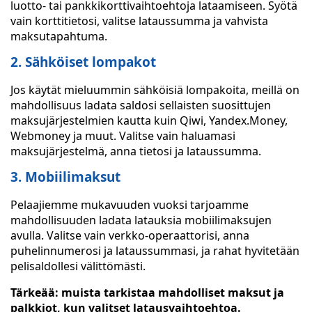
luotto- tai pankkikorttivaihtoehtoja lataamiseen. Syötä
vain korttitietosi, valitse lataussumma ja vahvista
maksutapahtuma.
2. Sähköiset lompakot
Jos käytät mieluummin sähköisiä lompakoita, meillä on
mahdollisuus ladata saldosi sellaisten suosittujen
maksujärjestelmien kautta kuin Qiwi, Yandex.Money,
Webmoney ja muut. Valitse vain haluamasi
maksujärjestelmä, anna tietosi ja lataussumma.
3. Mobiilimaksut
Pelaajiemme mukavuuden vuoksi tarjoamme
mahdollisuuden ladata latauksia mobiilimaksujen
avulla. Valitse vain verkko-operaattorisi, anna
puhelinnumerosi ja lataussummasi, ja rahat hyvitetään
pelisaldollesi välittömästi.
Tärkeää: muista tarkistaa mahdolliset maksut ja
palkkiot, kun valitset latausvaihtoehtoa.