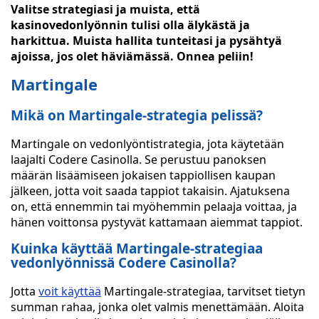
Valitse strategiasi ja muista, että
kasinovedonlyönnin tulisi olla älykästä ja
harkittua. Muista hallita tunteitasi ja pysähtyä
ajoissa, jos olet häviämässä. Onnea peliin!
Martingale
Mikä on Martingale-strategia pelissä?
Martingale on vedonlyöntistrategia, jota käytetään
laajalti Codere Casinolla. Se perustuu panoksen
määrän lisäämiseen jokaisen tappiollisen kaupan
jälkeen, jotta voit saada tappiot takaisin. Ajatuksena
on, että ennemmin tai myöhemmin pelaaja voittaa, ja
hänen voittonsa pystyvät kattamaan aiemmat tappiot.
Kuinka käyttää Martingale-strategiaa
vedonlyönnissä Codere Casinolla?
Jotta
voit käyttää
Martingale-strategiaa, tarvitset tietyn
summan rahaa, jonka olet valmis menettämään. Aloita