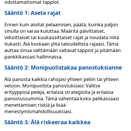
odottamattomat tappiot.
Sääntö 1: Aseta rajat
Ennen kuin aloitat pelaamisen, päätä, kuinka paljon
sinulla on varaa kuluttaa. Määritä päivittäiset,
viikoittaiset tai kuukausittaiset rajat ja noudata niitä
tiukasti. Älä koskaan ylitä taloudellista rajaasi. Tämä
auttaa sinua välttämään valtavat tappiot ja pitämään
pankkikassasi hallinnassa.
Sääntö 2: Monipuolistakaa panostuksianne
Älä panosta kaikkia rahojasi yhteen peliin tai yhteen
vetoon. Monipuolista panostuksiasi: Valitse
erityyppisiä pelejä, erilaisia strategioita ja erilaisia
panostussummia. Tämä vähentää koko pelikassaasi
menettämisen riskiä ja lisää
menestymismahdollisuuksiasi.
Sääntö 3: Älä riskeeraa kaikkea