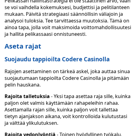
Pelikassan hallintastrategia ei ole staattinen arvo, vaan
se voi vaihdella kokemuksesi, budjettisi ja pelitilanteen
mukaan. Päivitä strategiaasi säännöllisin väliajoin ja
analysoi tuloksia. Tee tarvittaessa muutoksia. Tämä on
ainoa tapa, jolla voit maksimoida voittomahdollisuutesi
ja hallita pelikassaasi onnistuneesti.
Aseta rajat
Suojaudu tappioilta Codere Casinolla
Rajojen asettaminen on tärkeä askel, joka auttaa sinua
suojautumaan tappioilta Codere Casinolla ja pitämään
pelin hauskana.
Rajoita talletuksia
- Yksi tapa asettaa raja sille, kuinka
paljon olet valmis käyttämään rahapeleihin rahaa.
Asettamalla rajan sille, kuinka paljon voit tallettaa
tietyn ajanjakson aikana, voit kontrolloida kulutustasi
ja välttää ylikulutuksen.
Rajoita vedonlyöntiä
- Toinen hyödyllinen työkalu,