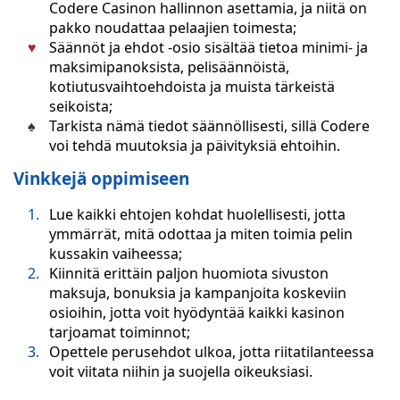
Codere Casinon hallinnon asettamia, ja niitä on
pakko noudattaa pelaajien toimesta;
Säännöt ja ehdot -osio sisältää tietoa minimi- ja
maksimipanoksista, pelisäännöistä,
kotiutusvaihtoehdoista ja muista tärkeistä
seikoista;
Tarkista nämä tiedot säännöllisesti, sillä Codere
voi tehdä muutoksia ja päivityksiä ehtoihin.
Vinkkejä oppimiseen
Lue kaikki ehtojen kohdat huolellisesti, jotta
ymmärrät, mitä odottaa ja miten toimia pelin
kussakin vaiheessa;
Kiinnitä erittäin paljon huomiota sivuston
maksuja, bonuksia ja kampanjoita koskeviin
osioihin, jotta voit hyödyntää kaikki kasinon
tarjoamat toiminnot;
Opettele perusehdot ulkoa, jotta riitatilanteessa
voit viitata niihin ja suojella oikeuksiasi.