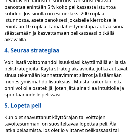
pelattavien panosten suuruus. On suositeltavaa
panostaa enintään 5 % koko pelikassasta istuntoa
kohden. Jos sinulla on esimerkiksi 200 ruplaa
istunnossa, aseta panoksesi jokaiselle kierrokselle
enintään 10 ruplaa. Tämä lähestymistapa auttaa sinua
säästämään ja kasvattamaan pelikassaasi pitkällä
aikavälillä.
4. Seuraa strategiaa
Voit lisätä voittomahdollisuuksiasi käyttämällä erilaisia
pelistrategioita. Käytä strategiakaavioita, jotka auttavat
sinua tekemään kannattavimmat siirrot ja lisäämään
menestymismahdollisuuksiasi. Muista kuitenkin, että
onni voi olla osatekijä, joten jätä aina tilaa intuitiolle ja
spontaaniudelle pelissäsi.
5. Lopeta peli
Kun olet saavuttanut käyttörajan tai voittojen
tavoitesumman, on suositeltavaa lopettaa peli. Älä
jatka pelaamista, jos olet jo ylittänyt pelikassaasi tai