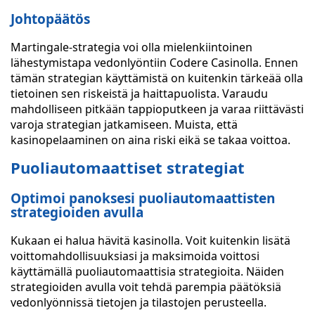
Johtopäätös
Martingale-strategia voi olla mielenkiintoinen
lähestymistapa vedonlyöntiin Codere Casinolla. Ennen
tämän strategian käyttämistä on kuitenkin tärkeää olla
tietoinen sen riskeistä ja haittapuolista. Varaudu
mahdolliseen pitkään tappioputkeen ja varaa riittävästi
varoja strategian jatkamiseen. Muista, että
kasinopelaaminen on aina riski eikä se takaa voittoa.
Puoliautomaattiset strategiat
Optimoi panoksesi puoliautomaattisten
strategioiden avulla
Kukaan ei halua hävitä kasinolla. Voit kuitenkin lisätä
voittomahdollisuuksiasi ja maksimoida voittosi
käyttämällä puoliautomaattisia strategioita. Näiden
strategioiden avulla voit tehdä parempia päätöksiä
vedonlyönnissä tietojen ja tilastojen perusteella.