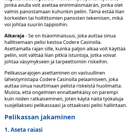
jonka avulla voit asettaa enimmäismäärän, jonka olet
valmis panostamaan kuhunkin peliin. Tämä estää liian
korkeiden tai holtittomien panosten tekemisen, mikä
voi johtaa suuriin tappioihin.
Aikaraja
- Se on lisäominaisuus, joka auttaa sinua
hallitsemaan pelisi kestoa Codere Casinolla.
Asettamalla rajan sille, kuinka paljon aikaa voit käyttää
peliin, voit välttää liian pitkiä istuntoja, jotka voivat
johtaa väsymykseen ja tarpeettomiin riskeihin.
Pelikassarajojen asettaminen on vastuullinen
lähestymistapa Codere Casinolla pelaamiseen, joka
auttaa sinua nauttimaan pelistä riskeistä huolimatta.
Muista, että ongelmien ennaltaehkäisy on parempi
kuin niiden ratkaiseminen, joten käytä näitä työkaluja
suojellaksesi pelikassaasi ja ottaaksesi pelisi hallintaan.
Pelikassan jakaminen
1. Aseta rajasi