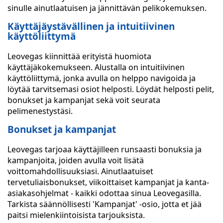
sinulle ainutlaatuisen ja jännittävän pelikokemuksen.
Käyttäjäystävällinen ja intuitiivinen
käyttöliittymä
Leovegas kiinnittää erityistä huomiota
käyttäjäkokemukseen. Alustalla on intuitiivinen
käyttöliittymä, jonka avulla on helppo navigoida ja
löytää tarvitsemasi osiot helposti. Löydät helposti pelit,
bonukset ja kampanjat sekä voit seurata
pelimenestystäsi.
Bonukset ja kampanjat
Leovegas tarjoaa käyttäjilleen runsaasti bonuksia ja
kampanjoita, joiden avulla voit lisätä
voittomahdollisuuksiasi. Ainutlaatuiset
tervetuliaisbonukset, viikoittaiset kampanjat ja kanta-
asiakasohjelmat - kaikki odottaa sinua Leovegasilla.
Tarkista säännöllisesti 'Kampanjat' -osio, jotta et jää
paitsi mielenkiintoisista tarjouksista.