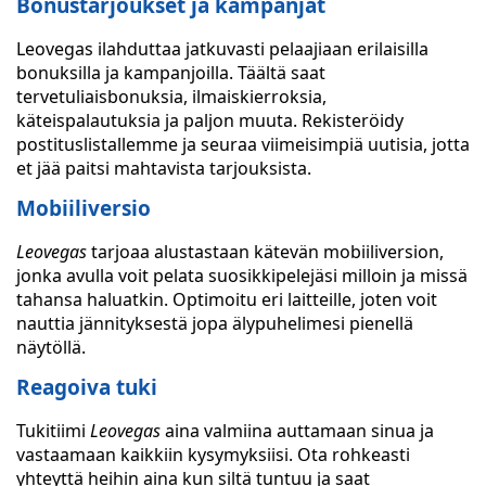
Bonustarjoukset ja kampanjat
Leovegas ilahduttaa jatkuvasti pelaajiaan erilaisilla
bonuksilla ja kampanjoilla. Täältä saat
tervetuliaisbonuksia, ilmaiskierroksia,
käteispalautuksia ja paljon muuta. Rekisteröidy
postituslistallemme ja seuraa viimeisimpiä uutisia, jotta
et jää paitsi mahtavista tarjouksista.
Mobiiliversio
Leovegas
tarjoaa alustastaan kätevän mobiiliversion,
jonka avulla voit pelata suosikkipelejäsi milloin ja missä
tahansa haluatkin. Optimoitu eri laitteille, joten voit
nauttia jännityksestä jopa älypuhelimesi pienellä
näytöllä.
Reagoiva tuki
Tukitiimi
Leovegas
aina valmiina auttamaan sinua ja
vastaamaan kaikkiin kysymyksiisi. Ota rohkeasti
yhteyttä heihin aina kun siltä tuntuu ja saat