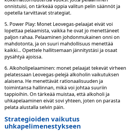
onnistuisi, on tärkeää oppia valitun pelin säännöt ja
opetella tarvittavat strategiat.
5. Power Play: Monet Leovegas-pelaajat eivät voi
lopettaa pelaamista, vaikka he ovat jo menettäneet
paljon rahaa. Pelaaminen johdonmukainen onni on
mahdotonta, ja on suuri mahdollisuus menettää
kaikki... Opettele hallitsemaan jännitystäsi ja osaat
pysähtyä ajoissa.
6. Alkoholipelaaminen: monet pelaajat tekevät virheen
pelatessaan Leovegas-pelejä alkoholin vaikutuksen
alaisena. He menettävät rationaalisuuden ja
toimintansa hallinnan, mikä voi johtaa suuriin
tappioihin. On tärkeää muistaa, että alkoholi ja
uhkapelaaminen eivät sovi yhteen, joten on parasta
pelata alustalla selvin päin.
Strategioiden vaikutus
uhkapelimenestykseen