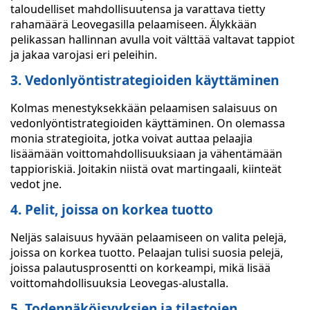
taloudelliset mahdollisuutensa ja varattava tietty
rahamäärä Leovegasilla pelaamiseen. Älykkään
pelikassan hallinnan avulla voit välttää valtavat tappiot
ja jakaa varojasi eri peleihin.
3. Vedonlyöntistrategioiden käyttäminen
Kolmas menestyksekkään pelaamisen salaisuus on
vedonlyöntistrategioiden käyttäminen. On olemassa
monia strategioita, jotka voivat auttaa pelaajia
lisäämään voittomahdollisuuksiaan ja vähentämään
tappioriskiä. Joitakin niistä ovat martingaali, kiinteät
vedot jne.
4. Pelit, joissa on korkea tuotto
Neljäs salaisuus hyvään pelaamiseen on valita pelejä,
joissa on korkea tuotto. Pelaajan tulisi suosia pelejä,
joissa palautusprosentti on korkeampi, mikä lisää
voittomahdollisuuksia Leovegas-alustalla.
5. Todennäköisyyksien ja tilastojen