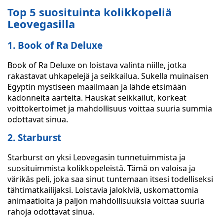
Top 5 suosituinta kolikkopeliä
Leovegasilla
1. Book of Ra Deluxe
Book of Ra Deluxe on loistava valinta niille, jotka
rakastavat uhkapelejä ja seikkailua. Sukella muinaisen
Egyptin mystiseen maailmaan ja lähde etsimään
kadonneita aarteita. Hauskat seikkailut, korkeat
voittokertoimet ja mahdollisuus voittaa suuria summia
odottavat sinua.
2. Starburst
Starburst on yksi Leovegasin tunnetuimmista ja
suosituimmista kolikkopeleistä. Tämä on valoisa ja
värikäs peli, joka saa sinut tuntemaan itsesi todelliseksi
tähtimatkailijaksi. Loistavia jalokiviä, uskomattomia
animaatioita ja paljon mahdollisuuksia voittaa suuria
rahoja odottavat sinua.