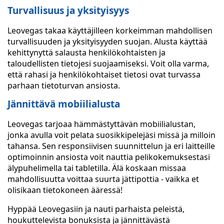
Turvallisuus ja yksityisyys
Leovegas takaa käyttäjilleen korkeimman mahdollisen
turvallisuuden ja yksityisyyden suojan. Alusta käyttää
kehittynyttä salausta henkilökohtaisten ja
taloudellisten tietojesi suojaamiseksi. Voit olla varma,
että rahasi ja henkilökohtaiset tietosi ovat turvassa
parhaan tietoturvan ansiosta.
Jännittävä mobiilialusta
Leovegas tarjoaa hämmästyttävän mobiilialustan,
jonka avulla voit pelata suosikkipelejäsi missä ja milloin
tahansa. Sen responsiivisen suunnittelun ja eri laitteille
optimoinnin ansiosta voit nauttia pelikokemuksestasi
älypuhelimella tai tabletilla. Älä koskaan missaa
mahdollisuutta voittaa suurta jättipottia - vaikka et
olisikaan tietokoneen ääressä!
Hyppää Leovegasiin ja nauti parhaista peleistä,
houkuttelevista bonuksista ja jännittävästä