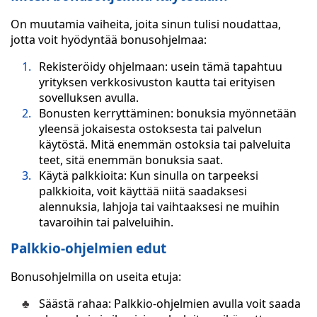
On muutamia vaiheita, joita sinun tulisi noudattaa,
jotta voit hyödyntää bonusohjelmaa:
Rekisteröidy ohjelmaan: usein tämä tapahtuu
yrityksen verkkosivuston kautta tai erityisen
sovelluksen avulla.
Bonusten kerryttäminen: bonuksia myönnetään
yleensä jokaisesta ostoksesta tai palvelun
käytöstä. Mitä enemmän ostoksia tai palveluita
teet, sitä enemmän bonuksia saat.
Käytä palkkioita: Kun sinulla on tarpeeksi
palkkioita, voit käyttää niitä saadaksesi
alennuksia, lahjoja tai vaihtaaksesi ne muihin
tavaroihin tai palveluihin.
Palkkio-ohjelmien edut
Bonusohjelmilla on useita etuja:
Säästä rahaa: Palkkio-ohjelmien avulla voit saada