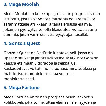
3. Mega Moolah
Mega Moolah on kolikkopeli, jossa on progressiivinen
jättipotti, josta voit voittaa miljoonia dollareita. Liity
safarimatkalle Afrikkaan ja tapaa erilaisia eläimiä.
Jokainen pyöräytys voi olla tilaisuutesi voittaa suuria
summia, joten varmista, että pysyt ajan tasalla!.
4. Gonzo's Quest
Gonzo's Quest on NetEntin kiehtova peli, jossa on
upeat grafiikat ja jännittävä tarina. Matkusta Gonzon
kanssa etsimään Eldoradoa ja seikkailua.
Kaskadoituvat voitot, monia bonusominaisuuksia ja
mahdollisuus moninkertaistaa voittosi
moninkertaisesti.
5. Mega Fortune
Mega Fortune on toinen progressiivisen jackpotin
kolikkopeli, joka voi muuttaa elämäsi. Ylellisyyden ja