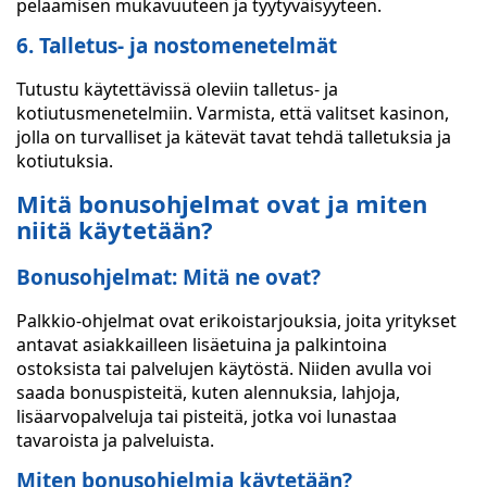
pelaamisen mukavuuteen ja tyytyväisyyteen.
6. Talletus- ja nostomenetelmät
Tutustu käytettävissä oleviin talletus- ja
kotiutusmenetelmiin. Varmista, että valitset kasinon,
jolla on turvalliset ja kätevät tavat tehdä talletuksia ja
kotiutuksia.
Mitä bonusohjelmat ovat ja miten
niitä käytetään?
Bonusohjelmat: Mitä ne ovat?
Palkkio-ohjelmat ovat erikoistarjouksia, joita yritykset
antavat asiakkailleen lisäetuina ja palkintoina
ostoksista tai palvelujen käytöstä. Niiden avulla voi
saada bonuspisteitä, kuten alennuksia, lahjoja,
lisäarvopalveluja tai pisteitä, jotka voi lunastaa
tavaroista ja palveluista.
Miten bonusohjelmia käytetään?