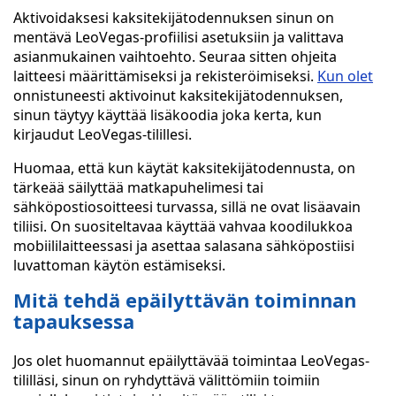
Aktivoidaksesi kaksitekijätodennuksen sinun on
mentävä LeoVegas-profiilisi asetuksiin ja valittava
asianmukainen vaihtoehto. Seuraa sitten ohjeita
laitteesi määrittämiseksi ja rekisteröimiseksi.
Kun olet
onnistuneesti aktivoinut kaksitekijätodennuksen,
sinun täytyy käyttää lisäkoodia joka kerta, kun
kirjaudut LeoVegas-tilillesi.
Huomaa, että kun käytät kaksitekijätodennusta, on
tärkeää säilyttää matkapuhelimesi tai
sähköpostiosoitteesi turvassa, sillä ne ovat lisäavain
tiliisi. On suositeltavaa käyttää vahvaa koodilukkoa
mobiililaitteessasi ja asettaa salasana sähköpostiisi
luvattoman käytön estämiseksi.
Mitä tehdä epäilyttävän toiminnan
tapauksessa
Jos olet huomannut epäilyttävää toimintaa LeoVegas-
tililläsi, sinun on ryhdyttävä välittömiin toimiin