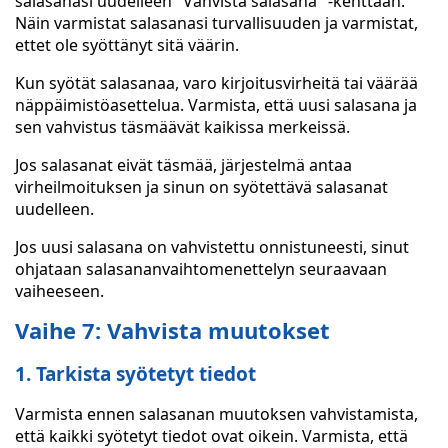
salasanasi uudelleen "Vahvista salasana" -kenttään.
Näin varmistat salasanasi turvallisuuden ja varmistat,
ettet ole syöttänyt sitä väärin.
Kun syötät salasanaa, varo kirjoitusvirheitä tai väärää
näppäimistöasettelua. Varmista, että uusi salasana ja
sen vahvistus täsmäävät kaikissa merkeissä.
Jos salasanat eivät täsmää, järjestelmä antaa
virheilmoituksen ja sinun on syötettävä salasanat
uudelleen.
Jos uusi salasana on vahvistettu onnistuneesti, sinut
ohjataan salasananvaihtomenettelyn seuraavaan
vaiheeseen.
Vaihe 7: Vahvista muutokset
1. Tarkista syötetyt tiedot
Varmista ennen salasanan muutoksen vahvistamista,
että kaikki syötetyt tiedot ovat oikein. Varmista, että