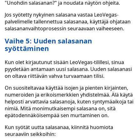
"Unohdin salasanan?" ja noudata näytön ohjeita.
Jos syötetty nykyinen salasana vastaa LeoVegas-
palvelimelle tallennettua salasanaa, käyttäjä ohjataan
salasananvaihtoprosessin seuraavaan vaiheeseen.
Vaihe 5: Uuden salasanan
syöttäminen
Kun olet kirjautunut sisään LeoVegas-tilillesi, sinua
pyydetään antamaan uusi salasana. Uuden salasanasi
on oltava riittävän vahva turvaamaan tilisi.
On suositeltavaa käyttää isojen ja pienten kirjainten,
numeroiden ja erikoismerkkien yhdistelmää. Älä käytä
helposti arvattavia salasanoja, kuten syntymäaikoja tai
nimiä. Mitä monimutkaisempi salasana on, sitä
epätodennäköisempää sen murtaminen on.
Kun syötät uutta salasanaa, kiinnitä huomiota
seuraaviin seikkoihin: