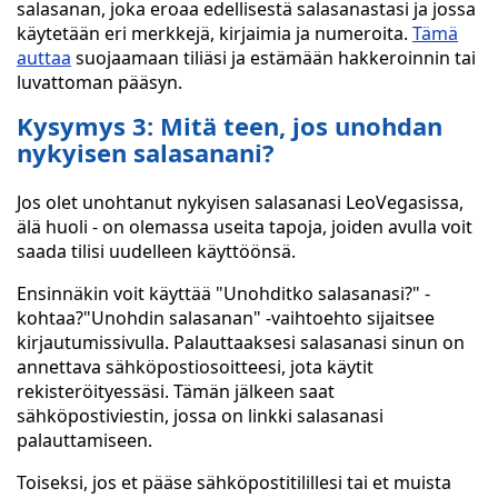
salasanan, joka eroaa edellisestä salasanastasi ja jossa
käytetään eri merkkejä, kirjaimia ja numeroita.
Tämä
auttaa
suojaamaan tiliäsi ja estämään hakkeroinnin tai
luvattoman pääsyn.
Kysymys 3: Mitä teen, jos unohdan
nykyisen salasanani?
Jos olet unohtanut nykyisen salasanasi LeoVegasissa,
älä huoli - on olemassa useita tapoja, joiden avulla voit
saada tilisi uudelleen käyttöönsä.
Ensinnäkin voit käyttää "Unohditko salasanasi?" -
kohtaa?"Unohdin salasanan" -vaihtoehto sijaitsee
kirjautumissivulla. Palauttaaksesi salasanasi sinun on
annettava sähköpostiosoitteesi, jota käytit
rekisteröityessäsi. Tämän jälkeen saat
sähköpostiviestin, jossa on linkki salasanasi
palauttamiseen.
Toiseksi, jos et pääse sähköpostitilillesi tai et muista