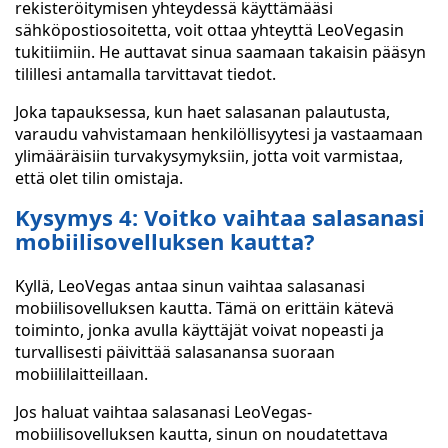
rekisteröitymisen yhteydessä käyttämääsi
sähköpostiosoitetta, voit ottaa yhteyttä LeoVegasin
tukitiimiin. He auttavat sinua saamaan takaisin pääsyn
tilillesi antamalla tarvittavat tiedot.
Joka tapauksessa, kun haet salasanan palautusta,
varaudu vahvistamaan henkilöllisyytesi ja vastaamaan
ylimääräisiin turvakysymyksiin, jotta voit varmistaa,
että olet tilin omistaja.
Kysymys 4: Voitko vaihtaa salasanasi
mobiilisovelluksen kautta?
Kyllä, LeoVegas antaa sinun vaihtaa salasanasi
mobiilisovelluksen kautta. Tämä on erittäin kätevä
toiminto, jonka avulla käyttäjät voivat nopeasti ja
turvallisesti päivittää salasanansa suoraan
mobiililaitteillaan.
Jos haluat vaihtaa salasanasi LeoVegas-
mobiilisovelluksen kautta, sinun on noudatettava