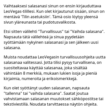
Vaihtaaksesi salasanasi sinun on ensin kirjauduttava
LeoVegas-tilillesi. Kun olet kirjautunut sisään, sinun on
mentävä 'Tilin asetuksiin'. Tämä osio löytyy yleensä
sivun yläreunasta tai pudotusvalikosta.
Etsi sitten välilehti "Turvallisuus" tai "Vaihda salasana".
Napsauta tätä välilehteä ja sinua pyydetään
syöttämään nykyinen salasanasi ja sen jälkeen uusi
salasana.
Muista noudattaa LeoVegasin turvallisuusohjeita uutta
salasanaa valitessasi. Jotta tilisi pysyy turvallisena, on
suositeltavaa käyttää salasanaa, joka sisältää
vähintään 8 merkkiä, mukaan lukien isoja ja pieniä
kirjaimia, numeroita ja erikoismerkkejä.
Kun olet syöttänyt uuden salasanan, napsauta
"tallenna" tai "vaihda salasana". Saatat joutua
vahvistamaan salasanan muutokset sähköpostitse tai
tekstiviestillä. Noudata tarvittaessa näytön ohjeita.