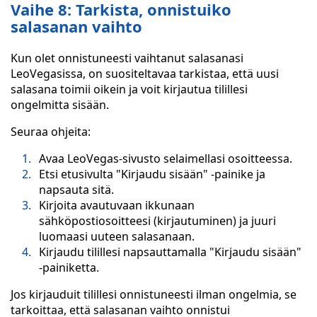
Vaihe 8: Tarkista, onnistuiko
salasanan vaihto
Kun olet onnistuneesti vaihtanut salasanasi
LeoVegasissa, on suositeltavaa tarkistaa, että uusi
salasana toimii oikein ja voit kirjautua tilillesi
ongelmitta sisään.
Seuraa ohjeita:
Avaa LeoVegas-sivusto selaimellasi osoitteessa.
Etsi etusivulta "Kirjaudu sisään" -painike ja
napsauta sitä.
Kirjoita avautuvaan ikkunaan
sähköpostiosoitteesi (kirjautuminen) ja juuri
luomaasi uuteen salasanaan.
Kirjaudu tilillesi napsauttamalla "Kirjaudu sisään"
-painiketta.
Jos kirjauduit tilillesi onnistuneesti ilman ongelmia, se
tarkoittaa, että salasanan vaihto onnistui