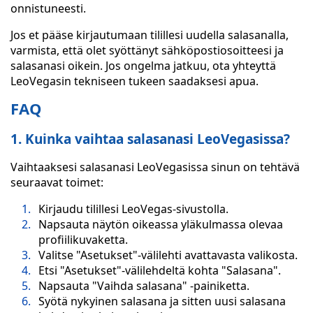
onnistuneesti.
Jos et pääse kirjautumaan tilillesi uudella salasanalla,
varmista, että olet syöttänyt sähköpostiosoitteesi ja
salasanasi oikein. Jos ongelma jatkuu, ota yhteyttä
LeoVegasin tekniseen tukeen saadaksesi apua.
FAQ
1. Kuinka vaihtaa salasanasi LeoVegasissa?
Vaihtaaksesi salasanasi LeoVegasissa sinun on tehtävä
seuraavat toimet:
Kirjaudu tilillesi LeoVegas-sivustolla.
Napsauta näytön oikeassa yläkulmassa olevaa
profiilikuvaketta.
Valitse "Asetukset"-välilehti avattavasta valikosta.
Etsi "Asetukset"-välilehdeltä kohta "Salasana".
Napsauta "Vaihda salasana" -painiketta.
Syötä nykyinen salasana ja sitten uusi salasana