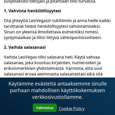
suojellaksesi tietojasi ja pitämään tilisi turvassa.
1. Vahvista henkilöllisyytesi
Ota yhteyttä LeoVegasin tukitiimiin ja anna heille kaikki
tarvittavat tiedot henkilöllisyytesi vahvistamiseksi.
Sinun on yleensä ilmoitettava esimerkiksi nimesi,
syntymäaikasi ja tiliisi liittyvä sähköpostiosoitteesi.
2. Vaihda salasanasi
Vaihda LeoVegas-tilisi salasana heti. Käytä vahvaa
salasanaa, joka koostuu kirjainten, numeroiden ja
erikoismerkkien yhdistelmästä. Varmista, että uusi
salasanasi eroaa aiemmasta salasanastasi eikä sitä
käytetä muissa verkkopalveluissa.
Käytämme evästeitä antaaksemme sinulle
3. Aseta muita turvatoimia
parhaan mahdollisen käyttökokemuksen
verkkosivustollamme.
On suositeltavaa ottaa kaksitekijätodennus käyttöön
LeoVegas-tilillesi. Tämä lisää lisäturvaa vaatimalla, että
Vahvistus
Cookie Policy
sinun on annettava lisäkoodi tai käytettävä