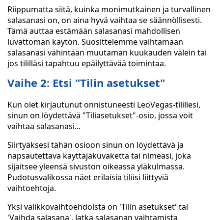
Riippumatta siitä, kuinka monimutkainen ja turvallinen
salasanasi on, on aina hyvä vaihtaa se säännöllisesti.
Tämä auttaa estämään salasanasi mahdollisen
luvattoman käytön. Suosittelemme vaihtamaan
salasanasi vähintään muutaman kuukauden välein tai
jos tililläsi tapahtuu epäilyttävää toimintaa.
Vaihe 2: Etsi "Tilin asetukset"
Kun olet kirjautunut onnistuneesti LeoVegas-tilillesi,
sinun on löydettävä "Tiliasetukset"-osio, jossa voit
vaihtaa salasanasi...
Siirtyäksesi tähän osioon sinun on löydettävä ja
napsautettava käyttäjäkuvaketta tai nimeäsi, joka
sijaitsee yleensä sivuston oikeassa yläkulmassa.
Pudotusvalikossa näet erilaisia tiliisi liittyviä
vaihtoehtoja.
Yksi valikkovaihtoehdoista on 'Tilin asetukset' tai
'Vaihda salasana'. Jatka salasanan vaihtamista