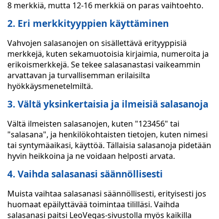
8 merkkiä, mutta 12-16 merkkiä on paras vaihtoehto.
2. Eri merkkityyppien käyttäminen
Vahvojen salasanojen on sisällettävä erityyppisiä
merkkejä, kuten sekamuotoisia kirjaimia, numeroita ja
erikoismerkkejä. Se tekee salasanastasi vaikeammin
arvattavan ja turvallisemman erilaisilta
hyökkäysmenetelmiltä.
3. Vältä yksinkertaisia ja ilmeisiä salasanoja
Vältä ilmeisten salasanojen, kuten "123456" tai
"salasana", ja henkilökohtaisten tietojen, kuten nimesi
tai syntymäaikasi, käyttöä. Tällaisia salasanoja pidetään
hyvin heikkoina ja ne voidaan helposti arvata.
4. Vaihda salasanasi säännöllisesti
Muista vaihtaa salasanasi säännöllisesti, erityisesti jos
huomaat epäilyttävää toimintaa tililläsi. Vaihda
salasanasi paitsi LeoVegas-sivustolla myös kaikilla