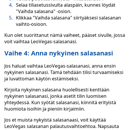
Selaa tiliasetussivulta alaspäin, kunnes löydät
"Vaihda salasana" -osion.
Klikkaa "Vaihda salasana" siirtyäksesi salasanan
vaihto-osioon.
Kun olet suorittanut nämä vaiheet, pääset sivulle, jossa
voit vaihtaa LeoVegas-salasanasi.
Vaihe 4: Anna nykyinen salasanasi
Jos haluat vaihtaa LeoVegas-salasanasi, anna ensin
nykyinen salasanasi. Tämä tehdään tilisi turvaamiseksi
ja luvattoman käytön estämiseksi.
Kirjoita nykyinen salasana huolellisesti kenttään
nykyinen salasanasi, jonka asetit tilin luomisen
yhteydessä. Kun syötät salasanasi, kiinnitä erityistä
huomiota isoihin ja pieniin kirjaimiin.
Jos et muista nykyistä salasanaasi, voit käyttää
LeoVegas salasanan palautusvaihtoehtoa. Napsauta