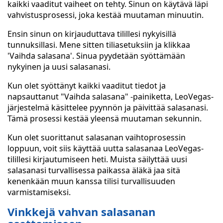
kaikki vaaditut vaiheet on tehty. Sinun on käytävä läpi
vahvistusprosessi, joka kestää muutaman minuutin.
Ensin sinun on kirjauduttava tilillesi nykyisillä
tunnuksillasi. Mene sitten tiliasetuksiin ja klikkaa
'Vaihda salasana'. Sinua pyydetään syöttämään
nykyinen ja uusi salasanasi.
Kun olet syöttänyt kaikki vaaditut tiedot ja
napsauttanut "Vaihda salasana" -painiketta, LeoVegas-
järjestelmä käsittelee pyynnön ja päivittää salasanasi.
Tämä prosessi kestää yleensä muutaman sekunnin.
Kun olet suorittanut salasanan vaihtoprosessin
loppuun, voit siis käyttää uutta salasanaa LeoVegas-
tilillesi kirjautumiseen heti. Muista säilyttää uusi
salasanasi turvallisessa paikassa äläkä jaa sitä
kenenkään muun kanssa tilisi turvallisuuden
varmistamiseksi.
Vinkkejä vahvan salasanan