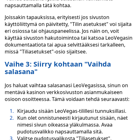
napsauttamalla tätä kohtaa.
Joissakin tapauksissa, erityisesti jos sivuston
käyttöliittymä on päivitetty, "Tilin asetukset" voi sijaita
eri osiossa tai ohjauspaneelissa. Jos näin on, voit
käyttää sivuston hakutoimintoa tai katsoa LeoVegasin
dokumentaatiota tai apua selvittääksesi tarkalleen,
missä "Tiliasetukset"-osio sijaitsee.
Vaihe 3: Siirry kohtaan "Vaihda
salasana"
Jos haluat vaihtaa salasanasi LeoVegasissa, sinun on
mentävä kasinon verkkosivuston asianmukaiseen
osioon osoitteessa. Tämä voidaan tehdä seuraavasti:
Kirjaudu sisään LeoVegas-tilillesi tunnuksillasi.
Kun olet onnistuneesti kirjautunut sisään, näet
nimesi sivun oikeassa yläkulmassa. Avaa
pudotusvalikko napsauttamalla sitä.
Valitse pudotusvalikosta "Tiliasetukset".