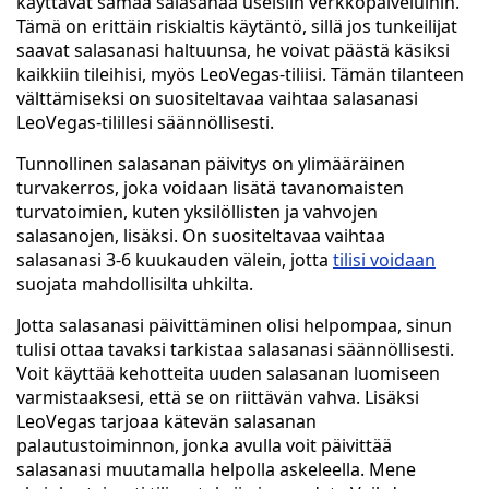
käyttävät samaa salasanaa useisiin verkkopalveluihin.
Tämä on erittäin riskialtis käytäntö, sillä jos tunkeilijat
saavat salasanasi haltuunsa, he voivat päästä käsiksi
kaikkiin tileihisi, myös LeoVegas-tiliisi. Tämän tilanteen
välttämiseksi on suositeltavaa vaihtaa salasanasi
LeoVegas-tilillesi säännöllisesti.
Tunnollinen salasanan päivitys on ylimääräinen
turvakerros, joka voidaan lisätä tavanomaisten
turvatoimien, kuten yksilöllisten ja vahvojen
salasanojen, lisäksi. On suositeltavaa vaihtaa
salasanasi 3-6 kuukauden välein, jotta
tilisi voidaan
suojata mahdollisilta uhkilta.
Jotta salasanasi päivittäminen olisi helpompaa, sinun
tulisi ottaa tavaksi tarkistaa salasanasi säännöllisesti.
Voit käyttää kehotteita uuden salasanan luomiseen
varmistaaksesi, että se on riittävän vahva. Lisäksi
LeoVegas tarjoaa kätevän salasanan
palautustoiminnon, jonka avulla voit päivittää
salasanasi muutamalla helpolla askeleella. Mene