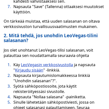
kahdesti vahvistaaksesi sen.
Napsauta "Save" (Tallenna) ottaaksesi muutokset
käyttöön.
On tärkeää muistaa, että uuden salasanan on oltava
verkkosivuston turvallisuusvaatimusten mukainen.
2. Mitä tehdä, jos unohdin LeoVegas-tilini
salasanan?
Jos olet unohtanut LeoVegas-tilisi salasanan, voit
palauttaa sen noudattamalla seuraavia ohjeita
Käy
LeoVegasin verkkosivustolla
ja napsauta
"
Kirjaudu sisään
" -linkkiä.
Napsauta kirjautumislomakkeessa linkkiä
"Unohdin salasanan"?".
Syötä sähköpostiosoite, jota käytit
rekisteröityessäsi sivustolle.
Napsauta "Nollaa salasana" -painiketta.
Sinulle lähetetään sähköpostiviesti, jossa on
ohjeet salasanasi palauttamiseen. Seuraa