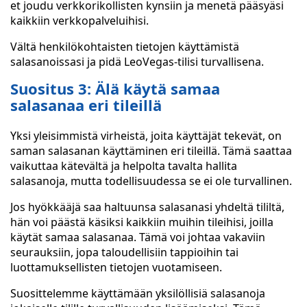
et joudu verkkorikollisten kynsiin ja menetä pääsyäsi
kaikkiin verkkopalveluihisi.
Vältä henkilökohtaisten tietojen käyttämistä
salasanoissasi ja pidä LeoVegas-tilisi turvallisena.
Suositus 3: Älä käytä samaa
salasanaa eri tileillä
Yksi yleisimmistä virheistä, joita käyttäjät tekevät, on
saman salasanan käyttäminen eri tileillä. Tämä saattaa
vaikuttaa kätevältä ja helpolta tavalta hallita
salasanoja, mutta todellisuudessa se ei ole turvallinen.
Jos hyökkääjä saa haltuunsa salasanasi yhdeltä tililtä,
hän voi päästä käsiksi kaikkiin muihin tileihisi, joilla
käytät samaa salasanaa. Tämä voi johtaa vakaviin
seurauksiin, jopa taloudellisiin tappioihin tai
luottamuksellisten tietojen vuotamiseen.
Suosittelemme käyttämään yksilöllisiä salasanoja