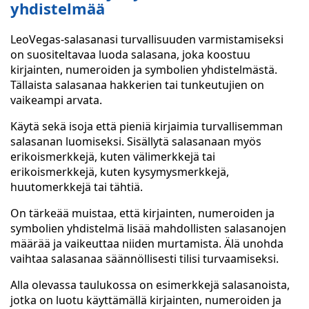
yhdistelmää
LeoVegas-salasanasi turvallisuuden varmistamiseksi
on suositeltavaa luoda salasana, joka koostuu
kirjainten, numeroiden ja symbolien yhdistelmästä.
Tällaista salasanaa hakkerien tai tunkeutujien on
vaikeampi arvata.
Käytä sekä isoja että pieniä kirjaimia turvallisemman
salasanan luomiseksi. Sisällytä salasanaan myös
erikoismerkkejä, kuten välimerkkejä tai
erikoismerkkejä, kuten kysymysmerkkejä,
huutomerkkejä tai tähtiä.
On tärkeää muistaa, että kirjainten, numeroiden ja
symbolien yhdistelmä lisää mahdollisten salasanojen
määrää ja vaikeuttaa niiden murtamista. Älä unohda
vaihtaa salasanaa säännöllisesti tilisi turvaamiseksi.
Alla olevassa taulukossa on esimerkkejä salasanoista,
jotka on luotu käyttämällä kirjainten, numeroiden ja