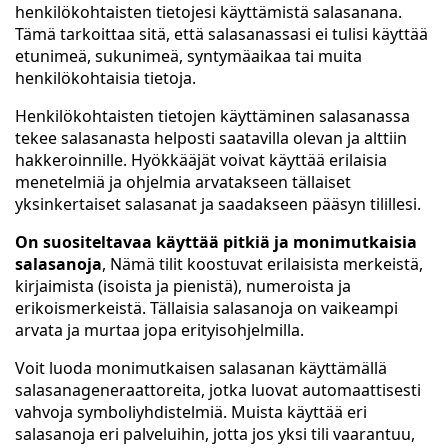
henkilökohtaisten tietojesi käyttämistä salasanana.
Tämä tarkoittaa sitä, että salasanassasi ei tulisi käyttää
etunimeä, sukunimeä, syntymäaikaa tai muita
henkilökohtaisia tietoja.
Henkilökohtaisten tietojen käyttäminen salasanassa
tekee salasanasta helposti saatavilla olevan ja alttiin
hakkeroinnille. Hyökkääjät voivat käyttää erilaisia
menetelmiä ja ohjelmia arvatakseen tällaiset
yksinkertaiset salasanat ja saadakseen pääsyn tilillesi.
On suositeltavaa käyttää pitkiä ja monimutkaisia
salasanoja
, Nämä tilit koostuvat erilaisista merkeistä,
kirjaimista (isoista ja pienistä), numeroista ja
erikoismerkeistä. Tällaisia salasanoja on vaikeampi
arvata ja murtaa jopa erityisohjelmilla.
Voit luoda monimutkaisen salasanan käyttämällä
salasanageneraattoreita, jotka luovat automaattisesti
vahvoja symboliyhdistelmiä. Muista käyttää eri
salasanoja eri palveluihin, jotta jos yksi tili vaarantuu,