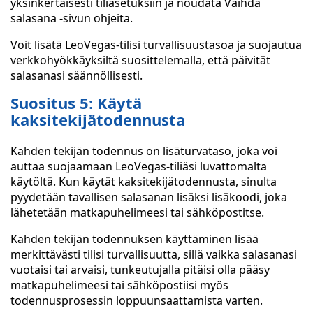
yksinkertaisesti tiliasetuksiin ja noudata Vaihda
salasana -sivun ohjeita.
Voit lisätä LeoVegas-tilisi turvallisuustasoa ja suojautua
verkkohyökkäyksiltä suosittelemalla, että päivität
salasanasi säännöllisesti.
Suositus 5: Käytä
kaksitekijätodennusta
Kahden tekijän todennus on lisäturvataso, joka voi
auttaa suojaamaan LeoVegas-tiliäsi luvattomalta
käytöltä. Kun käytät kaksitekijätodennusta, sinulta
pyydetään tavallisen salasanan lisäksi lisäkoodi, joka
lähetetään matkapuhelimeesi tai sähköpostitse.
Kahden tekijän todennuksen käyttäminen lisää
merkittävästi tilisi turvallisuutta, sillä vaikka salasanasi
vuotaisi tai arvaisi, tunkeutujalla pitäisi olla pääsy
matkapuhelimeesi tai sähköpostiisi myös
todennusprosessin loppuunsaattamista varten.