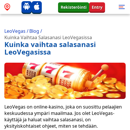
Rekisteröinti
Entry
LeoVegas
/
Blog
/
Kuinka Vaihtaa Salasanasi LeoVegasissa
Kuinka vaihtaa salasanasi
LeoVegasissa
LeoVegas on online-kasino, joka on suosittu pelaajien
keskuudessa ympäri maailmaa. Jos olet LeoVegas-
käyttäjä ja haluat vaihtaa salasanasi, on
yksityiskohtaiset ohjeet, miten se tehdään.