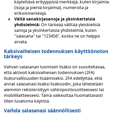
käytettävä erityyppisiä merkkejä, kuten kirjaimia
(isoja ja pieniä kirjaimia), numeroita ja
erikoismerkkejä.
Vältä sanakirjasanoja ja yksinkertaisia
yhdistelmiä:
On tärkeää välttää yleiskielisiä
sanoja ja yksinkertaisia yhdistelmiä, kuten
"salasana" tai "123456", koska ne on helppo
arvata.
Kaksivaiheisen todennuksen käyttöönoton
tärkeys
Vahvan salasanan luomisen lisäksi on suositeltavaa,
että aktivoit kaksivaiheisen todennuksen (2FA)
lisäturvallisuuden lisäämiseksi. 2FA edellyttää, että
annat salasanasi lisäksi lisäkoodin, joka lähetetään
aiemmin rekisteröityyn sähköpostiosoitteeseesi tai
mobiililaitteeseesi. Tämä vaikeuttaa huomattavasti
tilien luvatonta käyttöä.
Vaihda salasanasi säännöllisesti