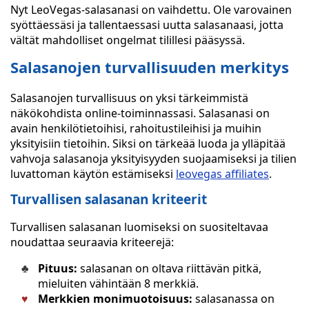
Nyt LeoVegas-salasanasi on vaihdettu. Ole varovainen
syöttäessäsi ja tallentaessasi uutta salasanaasi, jotta
vältät mahdolliset ongelmat tilillesi pääsyssä.
Salasanojen turvallisuuden merkitys
Salasanojen turvallisuus on yksi tärkeimmistä
näkökohdista online-toiminnassasi. Salasanasi on
avain henkilötietoihisi, rahoitustileihisi ja muihin
yksityisiin tietoihin. Siksi on tärkeää luoda ja ylläpitää
vahvoja salasanoja yksityisyyden suojaamiseksi ja tilien
luvattoman käytön estämiseksi
leovegas affiliates
.
Turvallisen salasanan kriteerit
Turvallisen salasanan luomiseksi on suositeltavaa
noudattaa seuraavia kriteerejä:
Pituus:
salasanan on oltava riittävän pitkä,
mieluiten vähintään 8 merkkiä.
Merkkien monimuotoisuus:
salasanassa on