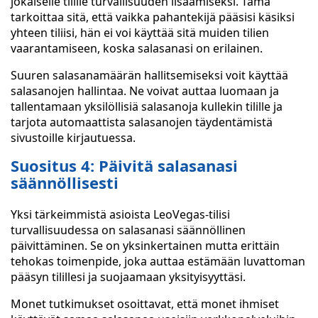
jokaiselle tilille turvallisuuden lisäämiseksi. Tämä
tarkoittaa sitä, että vaikka pahantekijä pääsisi käsiksi
yhteen tiliisi, hän ei voi käyttää sitä muiden tilien
vaarantamiseen, koska salasanasi on erilainen.
Suuren salasanamäärän hallitsemiseksi voit käyttää
salasanojen hallintaa. Ne voivat auttaa luomaan ja
tallentamaan yksilöllisiä salasanoja kullekin tilille ja
tarjota automaattista salasanojen täydentämistä
sivustoille kirjautuessa.
Suositus 4: Päivitä salasanasi
säännöllisesti
Yksi tärkeimmistä asioista LeoVegas-tilisi
turvallisuudessa on salasanasi säännöllinen
päivittäminen. Se on yksinkertainen mutta erittäin
tehokas toimenpide, joka auttaa estämään luvattoman
pääsyn tilillesi ja suojaamaan yksityisyyttäsi.
Monet tutkimukset osoittavat, että monet ihmiset