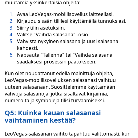
muutamia yksinkertaisia ohjeita:
Avaa LeoVegas-mobiilisovellus laitteellasi.
Kirjaudu sisään tilillesi käyttämällä tunnuksiasi.
Siirry tilin asetuksiin.
Valitse "Vaihda salasana" -osio.
Vahvista nykyinen salasana ja uusi salasana
kahdesti.
Napsauta "Tallenna" tai "Vaihda salasana"
saadaksesi prosessin päätökseen.
Kun olet noudattanut edellä mainittuja ohjeita,
LeoVegas-mobiilisovelluksen salasanasi vaihtuu
uuteen salasanaan. Suosittelemme käyttämään
vahvoja salasanoja, jotka sisältävät kirjaimia,
numeroita ja symboleja tilisi turvaamiseksi.
Q5: Kuinka kauan salasanasi
vaihtaminen kestää?
LeoVegas-salasanan vaihto tapahtuu välittömästi, kun