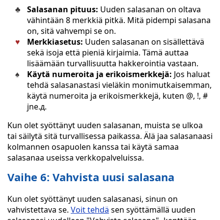
Salasanan pituus:
Uuden salasanan on oltava
vähintään 8 merkkiä pitkä. Mitä pidempi salasana
on, sitä vahvempi se on.
Merkkiasetus:
Uuden salasanan on sisällettävä
sekä isoja että pieniä kirjaimia. Tämä auttaa
lisäämään turvallisuutta hakkerointia vastaan.
Käytä numeroita ja erikoismerkkejä:
Jos haluat
tehdä salasanastasi vieläkin monimutkaisemman,
käytä numeroita ja erikoismerkkejä, kuten @, !, #
jne.д.
Kun olet syöttänyt uuden salasanan, muista se ulkoa
tai säilytä sitä turvallisessa paikassa. Älä jaa salasanaasi
kolmannen osapuolen kanssa tai käytä samaa
salasanaa useissa verkkopalveluissa.
Vaihe 6: Vahvista uusi salasana
Kun olet syöttänyt uuden salasanasi, sinun on
vahvistettava se.
Voit tehdä
sen syöttämällä uuden