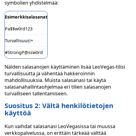
symbolien yhdistelmää:
Esimerkkisalasanat
Pa$$w0rd123
Turvallisuus!+
#StrongP@ssw0rd
Näiden salasanojen käyttäminen lisää LeoVegas-tilisi
turvallisuutta ja vähentää hakkeroinnin
mahdollisuuksia. Muista salasanasi tai käytä
salasanahallintaohjelmaa eri tilien salasanojen
turvalliseen tallentamiseen.
Suositus 2: Vältä henkilötietojen
käyttöä
Kun vaihdat salasanasi LeoVegasissa tai muussa
verkkopalvelussa, on erittäin tärkeää välttää