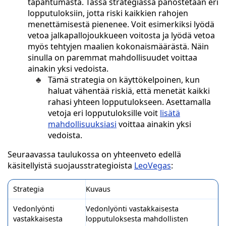
tapahtumasta. Tässä strategiassa panostetaan eri
lopputuloksiin, jotta riski kaikkien rahojen
menettämisestä pienenee. Voit esimerkiksi lyödä
vetoa jalkapallojoukkueen voitosta ja lyödä vetoa
myös tehtyjen maalien kokonaismäärästä. Näin
sinulla on paremmat mahdollisuudet voittaa
ainakin yksi vedoista.
Tämä strategia on käyttökelpoinen, kun
haluat vähentää riskiä, että menetät kaikki
rahasi yhteen lopputulokseen. Asettamalla
vetoja eri lopputuloksille voit
lisätä
mahdollisuuksiasi
voittaa ainakin yksi
vedoista.
Seuraavassa taulukossa on yhteenveto edellä
käsitellyistä suojausstrategioista
LeoVegas
:
Strategia
Kuvaus
Vedonlyönti
Vedonlyönti vastakkaisesta
vastakkaisesta
lopputuloksesta mahdollisten