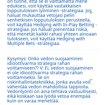
on tunne, että se ei välttämättä mene
eduksesi, voit käyttää vastakkaisen
lopputuloksen lyöminen -strategiaa. Jos
haluat mukauttaa vetojasi pelin
senhetkisen lopputuloksen perusteella,
voit käyttää Hedging with In-Play Betting -
strategiaa. Jos haluat pienentää riskiä,
että menetät kaikki rahasi yhteen ainoaan
tulokseen, voit käyttää Hedging with
Multiple Bets -strategiaa.
Kysymys: Onko vedon suojaaminen
idioottivarma strategia rahan
voittamiseen?? V: Ei, vedon suojaaminen
ei ole idioottivarma strategia rahan
voittamiseksi. Se on
riskinhallintatekniikka, jonka avulla voit
vähentää vedon mahdollisia tappioita.
Vedonlyönti on aina tehtävä vastuullisesti,
eikä koskaan saa lyödä vetoa enempää
kuin on varaa menettää.