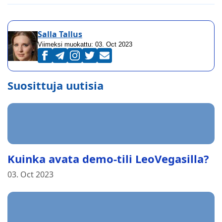
Salla Tallus
Viimeksi muokattu:
03. Oct 2023
Suosittuja uutisia
Kuinka avata demo-tili LeoVegasilla?
03. Oct 2023