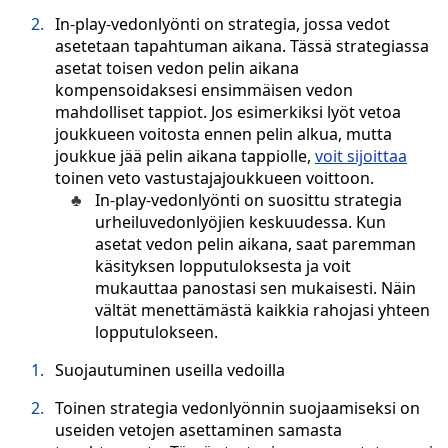
In-play-vedonlyönti on strategia, jossa vedot
asetetaan tapahtuman aikana. Tässä strategiassa
asetat toisen vedon pelin aikana
kompensoidaksesi ensimmäisen vedon
mahdolliset tappiot. Jos esimerkiksi lyöt vetoa
joukkueen voitosta ennen pelin alkua, mutta
joukkue jää pelin aikana tappiolle,
voit sijoittaa
toinen veto vastustajajoukkueen voittoon.
In-play-vedonlyönti on suosittu strategia
urheiluvedonlyöjien keskuudessa. Kun
asetat vedon pelin aikana, saat paremman
käsityksen lopputuloksesta ja voit
mukauttaa panostasi sen mukaisesti. Näin
vältät menettämästä kaikkia rahojasi yhteen
lopputulokseen.
Suojautuminen useilla vedoilla
Toinen strategia vedonlyönnin suojaamiseksi on
useiden vetojen asettaminen samasta