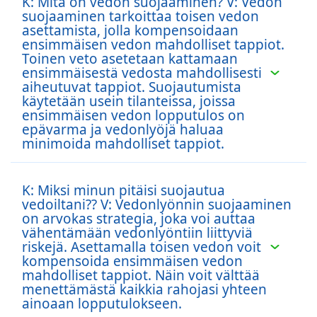
K: Mitä on vedon suojaaminen? V: Vedon
suojaaminen tarkoittaa toisen vedon
asettamista, jolla kompensoidaan
ensimmäisen vedon mahdolliset tappiot.
Toinen veto asetetaan kattamaan
ensimmäisestä vedosta mahdollisesti
aiheutuvat tappiot. Suojautumista
käytetään usein tilanteissa, joissa
ensimmäisen vedon lopputulos on
epävarma ja vedonlyöjä haluaa
minimoida mahdolliset tappiot.
K: Miksi minun pitäisi suojautua
vedoiltani?? V: Vedonlyönnin suojaaminen
on arvokas strategia, joka voi auttaa
vähentämään vedonlyöntiin liittyviä
riskejä. Asettamalla toisen vedon voit
kompensoida ensimmäisen vedon
mahdolliset tappiot. Näin voit välttää
menettämästä kaikkia rahojasi yhteen
ainoaan lopputulokseen.