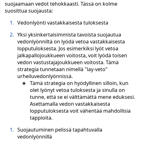
suojaamaan vedot tehokkaasti. Tässä on kolme
suosittua suojausta:
Vedonlyönti vastakkaisesta tuloksesta
Yksi yksinkertaisimmista tavoista suojautua
vedonlyönniltä on lyödä vetoa vastakkaisesta
lopputuloksesta. Jos esimerkiksi lyöt vetoa
jalkapallojoukkueen voitosta, voit lyödä toisen
vedon vastustajajoukkueen voitosta. Tämä
strategia tunnetaan nimellä "lay-veto"
urheiluvedonlyönnissä.
Tämä strategia on hyödyllinen silloin, kun
olet lyönyt vetoa tuloksesta ja sinulla on
tunne, että se ei välttämättä mene eduksesi.
Asettamalla vedon vastakkaisesta
lopputuloksesta voit vähentää mahdollisia
tappioita.
Suojautuminen pelissä tapahtuvalla
vedonlyönnillä