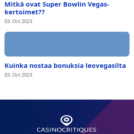
Mitkä ovat Super Bowlin Vegas-
kertoimet??
03. Oct 2023
Kuinka nostaa bonuksia leovegasilta
03. Oct 2023