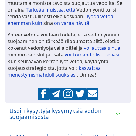
muutamia monista tavoista suojautua vedoilta. Se
on aina
Tärkeää muistaa, että
Vedonlyönti tulisi
tehdä vastuullisesti eikä koskaan..
lyödä vetoa
enemmän kuin
sinä
on varaa hävitä
.
Yhteenvetona voidaan todeta, että vedonlyönnin
suojaaminen on tärkeää riippumatta siitä, oletko
kokenut vedonlyöjä vai aloittelija
voi auttaa sinua
minimoida riskit ja lisätä
voittomahdollisuuksiasi
.
Kun seuraavan kerran lyöt vetoa, käytä yhtä
suojausstrategioista, jotta voit
kasvattaa
menestymismahdollisuuksiasi
. Onnea!
Usein kysyttyjä kysymyksiä vedon
suojaamisesta