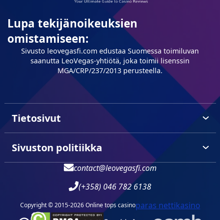
Lupa tekijänoikeuksien
omistamiseen:
Sivusto leovegasfi.com edustaa Suomessa toimiluvan
saanutta LeoVegas-yhtiötä, joka toimii lisenssin
MGA/CRP/237/2013 perusteella.
Tietosivut
Sivuston politiikka
contact@leovegasfi.com
(+358) 046 782 6138
paras nettikasino
Copyright © 2015-2026 Online tops casino