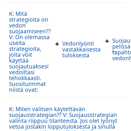
K: Mitä
strategioita on
vedon
suojaamiseen??
V: On olemassa
Suoja
useita
Vedonlyönti
pelissä
strategioita,
vastakkaisesta
tapaht
joita voit
tuloksesta
vedonl
käyttää
suojautuaksesi
vedoiltasi
tehokkaasti.
Suosituimmat
niistä ovat:
K: Miten valitsen käytettävän
suojausstrategian?? V: Suojausstrategian
valinta riippuu tilanteesta. Jos olet lyönyt
vetoa jostakin lopputuloksesta ja sinulla