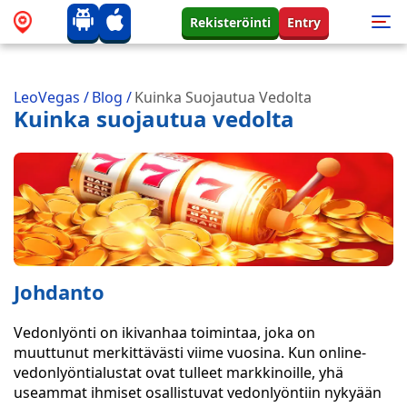
Rekisteröinti
Entry
LeoVegas
/
Blog
/
Kuinka Suojautua Vedolta
Kuinka suojautua vedolta
Johdanto
Vedonlyönti on ikivanhaa toimintaa, joka on
muuttunut merkittävästi viime vuosina. Kun online-
vedonlyöntialustat ovat tulleet markkinoille, yhä
useammat ihmiset osallistuvat vedonlyöntiin nykyään