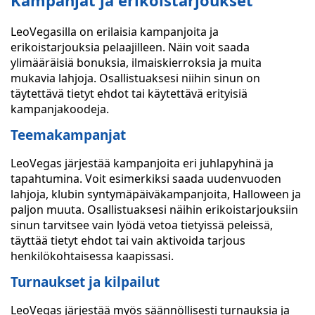
Kampanjat ja erikoistarjoukset
LeoVegasilla on erilaisia kampanjoita ja
erikoistarjouksia pelaajilleen. Näin voit saada
ylimääräisiä bonuksia, ilmaiskierroksia ja muita
mukavia lahjoja. Osallistuaksesi niihin sinun on
täytettävä tietyt ehdot tai käytettävä erityisiä
kampanjakoodeja.
Teemakampanjat
LeoVegas järjestää kampanjoita eri juhlapyhinä ja
tapahtumina. Voit esimerkiksi saada uudenvuoden
lahjoja, klubin syntymäpäiväkampanjoita, Halloween ja
paljon muuta. Osallistuaksesi näihin erikoistarjouksiin
sinun tarvitsee vain lyödä vetoa tietyissä peleissä,
täyttää tietyt ehdot tai vain aktivoida tarjous
henkilökohtaisessa kaapissasi.
Turnaukset ja kilpailut
LeoVegas järjestää myös säännöllisesti turnauksia ja