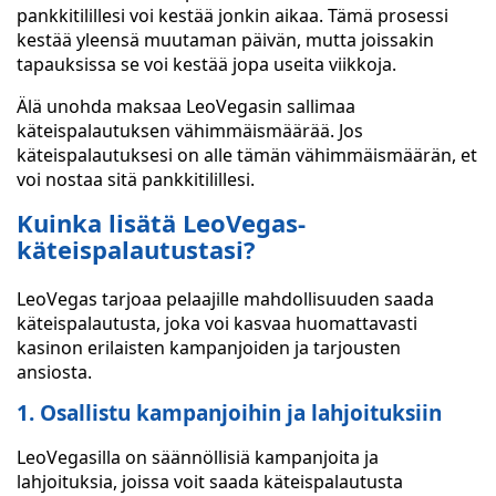
pankkitilillesi voi kestää jonkin aikaa. Tämä prosessi
kestää yleensä muutaman päivän, mutta joissakin
tapauksissa se voi kestää jopa useita viikkoja.
Älä unohda maksaa LeoVegasin sallimaa
käteispalautuksen vähimmäismäärää. Jos
käteispalautuksesi on alle tämän vähimmäismäärän, et
voi nostaa sitä pankkitilillesi.
Kuinka lisätä LeoVegas-
käteispalautustasi?
LeoVegas tarjoaa pelaajille mahdollisuuden saada
käteispalautusta, joka voi kasvaa huomattavasti
kasinon erilaisten kampanjoiden ja tarjousten
ansiosta.
1. Osallistu kampanjoihin ja lahjoituksiin
LeoVegasilla on säännöllisiä kampanjoita ja
lahjoituksia, joissa voit saada käteispalautusta