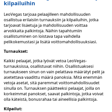
kilpailuihin
LeoVegas tarjoaa pelaajilleen mahdollisuuden
osallistua erilaisiin turnauksiin ja kilpailuihin, jotka
tarjoavat lisäetuja ja mahdollisuuden voittaa
arvokkaita palkintoja. Näihin tapahtumiin
osallistuminen on loistava tapa vaihdella
pelikokemustasi ja lisätä voittomahdollisuuksiasi.
Turnaukset:
Kaikki pelaajat, jotka lyövät vetoa LeoVegas-
turnauksissa, osallistuvat niihin. Osallistuaksesi
turnaukseen sinun on vain pelattava määrätyt pelit ja
asetettava vaadittu määrä panoksia. Mitä enemmän
vetoja asetat, sitä paremmat voittomahdollisuudet
sinulla on. Turnauksen päätteeksi pelaajat, joilla on
korkeimmat panokset, saavat palkintoja, jotka voivat
olla käteistä, bonusrahaa tai aineellisia palkintoja.
Kilpailut: