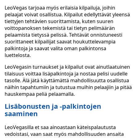
LeoVegas tarjoaa myös erilaisia kilpailuja, joihin
pelaajat voivat osallistua. Kilpailut edellyttävät yleensä
tiettyjen tehtävien suorittamista, kuten suuren
voittopanoksen tekemistä tai tietyn pelimäärän
pelaamista tietyssä pelissä. Tehtävät onnistuneesti
suorittaneet kilpailijat saavat houkuttelevampia
palkintoja ja saavat valita oman palkintonsa
luettelosta.
LeoVegasin turnaukset ja kilpailut ovat ainutlaatuinen
tilaisuus voittaa lisäpalkintoja ja nostaa pelisi uudelle
tasolle. Älä jätä käyttämättä mahdollisuutta osallistua
näihin tapahtumiin ja tutustua muihin pelaajiin ja pitää
hauskempaa peliä pelaamalla.
Lisäbonusten ja -palkintojen
saaminen
LeoVegasilla et saa ainoastaan käteispalautusta
vedoistasi, vaan saat myös mahdollisuuden ansaita