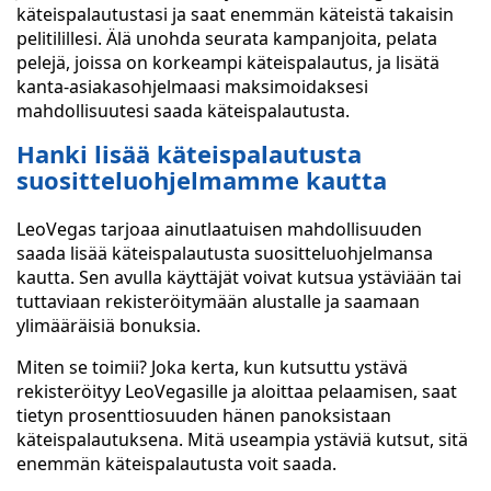
käteispalautustasi ja saat enemmän käteistä takaisin
pelitilillesi. Älä unohda seurata kampanjoita, pelata
pelejä, joissa on korkeampi käteispalautus, ja lisätä
kanta-asiakasohjelmaasi maksimoidaksesi
mahdollisuutesi saada käteispalautusta.
Hanki lisää käteispalautusta
suositteluohjelmamme kautta
LeoVegas tarjoaa ainutlaatuisen mahdollisuuden
saada lisää käteispalautusta suositteluohjelmansa
kautta. Sen avulla käyttäjät voivat kutsua ystäviään tai
tuttaviaan rekisteröitymään alustalle ja saamaan
ylimääräisiä bonuksia.
Miten se toimii? Joka kerta, kun kutsuttu ystävä
rekisteröityy LeoVegasille ja aloittaa pelaamisen, saat
tietyn prosenttiosuuden hänen panoksistaan
käteispalautuksena. Mitä useampia ystäviä kutsut, sitä
enemmän käteispalautusta voit saada.