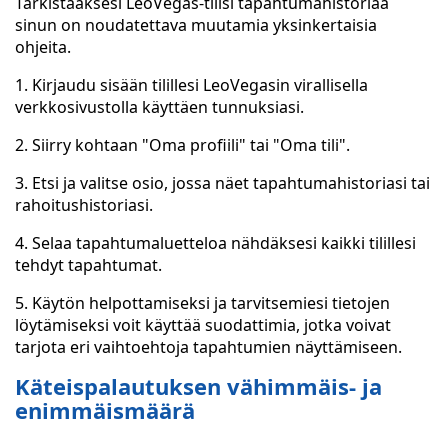
Tarkistaaksesi LeoVegas-tilisi tapahtumahistoriaa
sinun on noudatettava muutamia yksinkertaisia
ohjeita.
1. Kirjaudu sisään tilillesi LeoVegasin virallisella
verkkosivustolla käyttäen tunnuksiasi.
2. Siirry kohtaan "Oma profiili" tai "Oma tili".
3. Etsi ja valitse osio, jossa näet tapahtumahistoriasi tai
rahoitushistoriasi.
4. Selaa tapahtumaluetteloa nähdäksesi kaikki tilillesi
tehdyt tapahtumat.
5. Käytön helpottamiseksi ja tarvitsemiesi tietojen
löytämiseksi voit käyttää suodattimia, jotka voivat
tarjota eri vaihtoehtoja tapahtumien näyttämiseen.
Käteispalautuksen vähimmäis- ja
enimmäismäärä