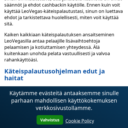
säännöt ja ehdot cashbackin käytölle. Ennen kuin voit
käyttää LeoVegas-käteispalautustasi, sinun on luettava
ehdot ja tarkistettava huolellisesti, miten voit käyttää
sitä.
Kaiken kaikkiaan käteispalautuksen ansaitseminen
LeoVegasilla antaa pelaajille lisävaihtoehtoja
pelaamisen ja kotiuttamisen yhteydessä. Älä
kuitenkaan unohda pelata vastuullisesti ja valvoa
rahankäyttöäsi.
Käteispalautusohjelman edut ja
haitat
LeoVegasin cashback-ohjelma
tarjoaa sinulle
lukuisia
Käytämme evästeitä antaaksemme sinulle
etuja ja mukavuuksia, joiden ansiosta palvelun
parhaan mahdollisen käyttökokemuksen
käyttäminen kannattaa ja on kätevää:
verkkosivustollamme.
Käteispalautusohjelman edut
Vahvistus
Cookie Policy
Mahdollisuus saada osittainen palautus