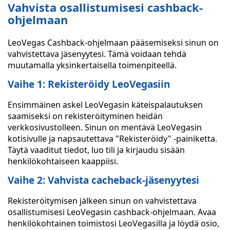
Vahvista osallistumisesi cashback-
ohjelmaan
LeoVegas Cashback-ohjelmaan pääsemiseksi sinun on
vahvistettava jäsenyytesi. Tämä voidaan tehdä
muutamalla yksinkertaisella toimenpiteellä.
Vaihe 1: Rekisteröidy LeoVegasiin
Ensimmäinen askel LeoVegasin käteispalautuksen
saamiseksi on rekisteröityminen heidän
verkkosivustolleen. Sinun on mentävä LeoVegasin
kotisivulle ja napsautettava "Rekisteröidy" -painiketta.
Täytä vaaditut tiedot, luo tili ja kirjaudu sisään
henkilökohtaiseen kaappiisi.
Vaihe 2: Vahvista cacheback-jäsenyytesi
Rekisteröitymisen jälkeen sinun on vahvistettava
osallistumisesi LeoVegasin cashback-ohjelmaan. Avaa
henkilökohtainen toimistosi LeoVegasilla ja löydä osio,