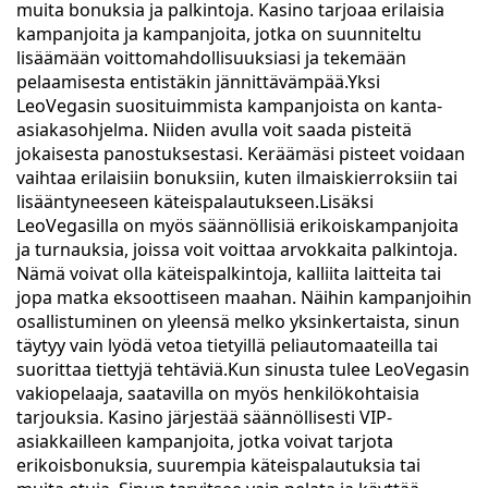
muita bonuksia ja palkintoja. Kasino tarjoaa erilaisia
kampanjoita ja kampanjoita, jotka on suunniteltu
lisäämään voittomahdollisuuksiasi ja tekemään
pelaamisesta entistäkin jännittävämpää.Yksi
LeoVegasin suosituimmista kampanjoista on kanta-
asiakasohjelma. Niiden avulla voit saada pisteitä
jokaisesta panostuksestasi. Keräämäsi pisteet voidaan
vaihtaa erilaisiin bonuksiin, kuten ilmaiskierroksiin tai
lisääntyneeseen käteispalautukseen.Lisäksi
LeoVegasilla on myös säännöllisiä erikoiskampanjoita
ja turnauksia, joissa voit voittaa arvokkaita palkintoja.
Nämä voivat olla käteispalkintoja, kalliita laitteita tai
jopa matka eksoottiseen maahan. Näihin kampanjoihin
osallistuminen on yleensä melko yksinkertaista, sinun
täytyy vain lyödä vetoa tietyillä peliautomaateilla tai
suorittaa tiettyjä tehtäviä.Kun sinusta tulee LeoVegasin
vakiopelaaja, saatavilla on myös henkilökohtaisia
tarjouksia. Kasino järjestää säännöllisesti VIP-
asiakkailleen kampanjoita, jotka voivat tarjota
erikoisbonuksia, suurempia käteispalautuksia tai