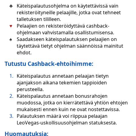
Käteispalautusohjelma on käytettävissä vain
rekisteröityneille pelaajille, jotka ovat tehneet
talletuksen tililleen.
Pelaajien on rekisteröidyttävä cashback-
ohjelmaan vahvistamalla osallistumisensa.
Saadakseen käteispalautuksen pelaajien on
täytettävä tietyt ohjelman säännöissä mainitut
ehdot.
Tutustu Cashback-ehtoihimme:
Käteispalautus annetaan pelaajan tietyn
ajanjakson aikana tekemien tappioiden
perusteella.
Käteispalautus annetaan bonusrahojen
muodossa, jotka on kierrätettävä yhtiön ehtojen
mukaisesti ennen kuin ne ovat nostettavissa.
Palautuksen määrä voi riippua pelaajan
LeoVegas-uskollisuusohjelman statuksesta.
Huomautuksia: