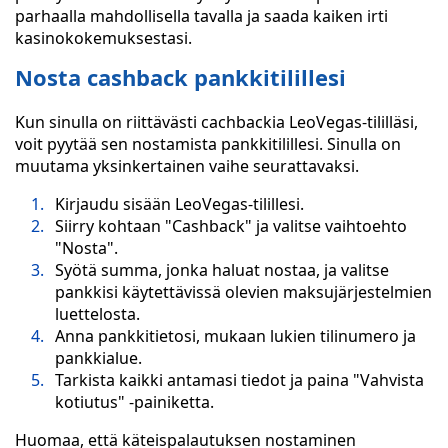
parhaalla mahdollisella tavalla ja saada kaiken irti
kasinokokemuksestasi.
Nosta cashback pankkitilillesi
Kun sinulla on riittävästi cachbackia LeoVegas-tililläsi,
voit pyytää sen nostamista pankkitilillesi. Sinulla on
muutama yksinkertainen vaihe seurattavaksi.
Kirjaudu sisään LeoVegas-tilillesi.
Siirry kohtaan "Cashback" ja valitse vaihtoehto
"Nosta".
Syötä summa, jonka haluat nostaa, ja valitse
pankkisi käytettävissä olevien maksujärjestelmien
luettelosta.
Anna pankkitietosi, mukaan lukien tilinumero ja
pankkialue.
Tarkista kaikki antamasi tiedot ja paina "Vahvista
kotiutus" -painiketta.
Huomaa, että käteispalautuksen nostaminen