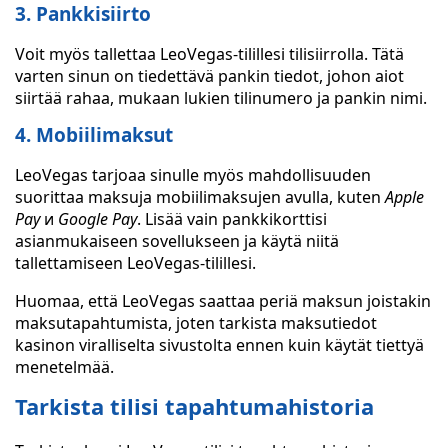
3. Pankkisiirto
Voit myös tallettaa LeoVegas-tilillesi tilisiirrolla. Tätä
varten sinun on tiedettävä pankin tiedot, johon aiot
siirtää rahaa, mukaan lukien tilinumero ja pankin nimi.
4. Mobiilimaksut
LeoVegas tarjoaa sinulle myös mahdollisuuden
suorittaa maksuja mobiilimaksujen avulla, kuten
Apple
Pay
и
Google Pay
. Lisää vain pankkikorttisi
asianmukaiseen sovellukseen ja käytä niitä
tallettamiseen LeoVegas-tilillesi.
Huomaa, että LeoVegas saattaa periä maksun joistakin
maksutapahtumista, joten tarkista maksutiedot
kasinon viralliselta sivustolta ennen kuin käytät tiettyä
menetelmää.
Tarkista tilisi tapahtumahistoria