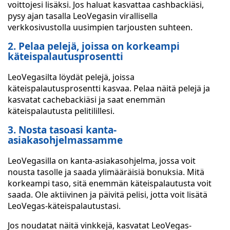
voittojesi lisäksi. Jos haluat kasvattaa cashbackiäsi,
pysy ajan tasalla LeoVegasin virallisella
verkkosivustolla uusimpien tarjousten suhteen.
2. Pelaa pelejä, joissa on korkeampi
käteispalautusprosentti
LeoVegasilta löydät pelejä, joissa
käteispalautusprosentti kasvaa. Pelaa näitä pelejä ja
kasvatat cachebackiäsi ja saat enemmän
käteispalautusta pelitilillesi.
3. Nosta tasoasi kanta-
asiakasohjelmassamme
LeoVegasilla on kanta-asiakasohjelma, jossa voit
nousta tasolle ja saada ylimääräisiä bonuksia. Mitä
korkeampi taso, sitä enemmän käteispalautusta voit
saada. Ole aktiivinen ja päivitä pelisi, jotta voit lisätä
LeoVegas-käteispalautustasi.
Jos noudatat näitä vinkkejä, kasvatat LeoVegas-