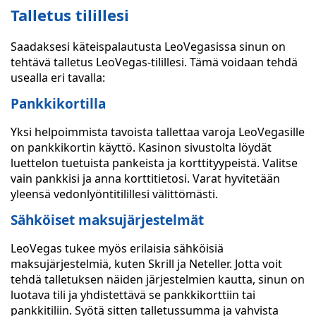
Talletus tilillesi
Saadaksesi käteispalautusta LeoVegasissa sinun on
tehtävä talletus LeoVegas-tilillesi. Tämä voidaan tehdä
usealla eri tavalla:
Pankkikortilla
Yksi helpoimmista tavoista tallettaa varoja LeoVegasille
on pankkikortin käyttö. Kasinon sivustolta löydät
luettelon tuetuista pankeista ja korttityypeistä. Valitse
vain pankkisi ja anna korttitietosi. Varat hyvitetään
yleensä vedonlyöntitilillesi välittömästi.
Sähköiset maksujärjestelmät
LeoVegas tukee myös erilaisia sähköisiä
maksujärjestelmiä, kuten Skrill ja Neteller. Jotta voit
tehdä talletuksen näiden järjestelmien kautta, sinun on
luotava tili ja yhdistettävä se pankkikorttiin tai
pankkitiliin. Syötä sitten talletussumma ja vahvista