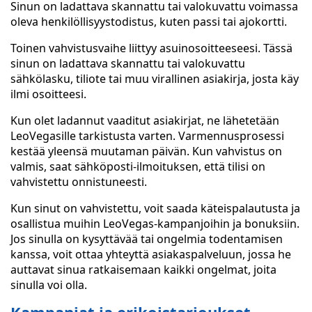
Sinun on ladattava skannattu tai valokuvattu voimassa
oleva henkilöllisyystodistus, kuten passi tai ajokortti.
Toinen vahvistusvaihe liittyy asuinosoitteeseesi. Tässä
sinun on ladattava skannattu tai valokuvattu
sähkölasku, tiliote tai muu virallinen asiakirja, josta käy
ilmi osoitteesi.
Kun olet ladannut vaaditut asiakirjat, ne lähetetään
LeoVegasille tarkistusta varten. Varmennusprosessi
kestää yleensä muutaman päivän. Kun vahvistus on
valmis, saat sähköposti-ilmoituksen, että tilisi on
vahvistettu onnistuneesti.
Kun sinut on vahvistettu, voit saada käteispalautusta ja
osallistua muihin LeoVegas-kampanjoihin ja bonuksiin.
Jos sinulla on kysyttävää tai ongelmia todentamisen
kanssa, voit ottaa yhteyttä asiakaspalveluun, jossa he
auttavat sinua ratkaisemaan kaikki ongelmat, joita
sinulla voi olla.