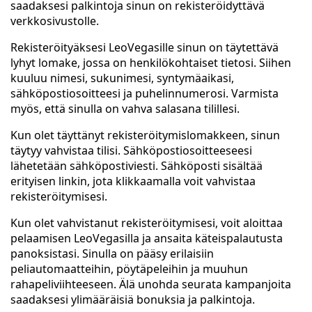
saadaksesi palkintoja sinun on rekisteröidyttävä
verkkosivustolle.
Rekisteröityäksesi LeoVegasille sinun on täytettävä
lyhyt lomake, jossa on henkilökohtaiset tietosi. Siihen
kuuluu nimesi, sukunimesi, syntymäaikasi,
sähköpostiosoitteesi ja puhelinnumerosi. Varmista
myös, että sinulla on vahva salasana tilillesi.
Kun olet täyttänyt rekisteröitymislomakkeen, sinun
täytyy vahvistaa tilisi. Sähköpostiosoitteeseesi
lähetetään sähköpostiviesti. Sähköposti sisältää
erityisen linkin, jota klikkaamalla voit vahvistaa
rekisteröitymisesi.
Kun olet vahvistanut rekisteröitymisesi, voit aloittaa
pelaamisen LeoVegasilla ja ansaita käteispalautusta
panoksistasi. Sinulla on pääsy erilaisiin
peliautomaatteihin, pöytäpeleihin ja muuhun
rahapeliviihteeseen. Älä unohda seurata kampanjoita
saadaksesi ylimääräisiä bonuksia ja palkintoja.