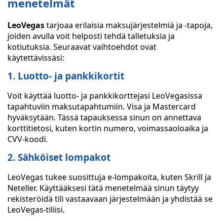
menetelmät
LeoVegas
tarjoaa erilaisia maksujärjestelmiä ja -tapoja,
joiden avulla voit helposti tehdä talletuksia ja
kotiutuksia. Seuraavat vaihtoehdot ovat
käytettävissäsi:
1. Luotto- ja pankkikortit
Voit käyttää luotto- ja pankkikorttejasi LeoVegasissa
tapahtuviin maksutapahtumiin. Visa ja Mastercard
hyväksytään. Tässä tapauksessa sinun on annettava
korttitietosi, kuten kortin numero, voimassaoloaika ja
CVV-koodi.
2. Sähköiset lompakot
LeoVegas tukee suosittuja e-lompakoita, kuten Skrill ja
Neteller. Käyttääksesi tätä menetelmää sinun täytyy
rekisteröidä tili vastaavaan järjestelmään ja yhdistää se
LeoVegas-tiliisi.