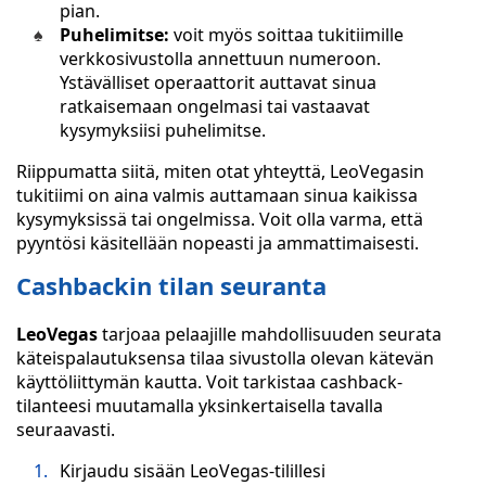
pian.
Puhelimitse:
voit myös soittaa tukitiimille
verkkosivustolla annettuun numeroon.
Ystävälliset operaattorit auttavat sinua
ratkaisemaan ongelmasi tai vastaavat
kysymyksiisi puhelimitse.
Riippumatta siitä, miten otat yhteyttä, LeoVegasin
tukitiimi on aina valmis auttamaan sinua kaikissa
kysymyksissä tai ongelmissa. Voit olla varma, että
pyyntösi käsitellään nopeasti ja ammattimaisesti.
Cashbackin tilan seuranta
LeoVegas
tarjoaa pelaajille mahdollisuuden seurata
käteispalautuksensa tilaa sivustolla olevan kätevän
käyttöliittymän kautta. Voit tarkistaa cashback-
tilanteesi muutamalla yksinkertaisella tavalla
seuraavasti.
Kirjaudu sisään LeoVegas-tilillesi