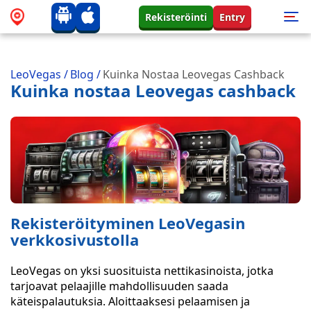
Rekisteröinti
Entry
LeoVegas
/
Blog
/
Kuinka Nostaa Leovegas Cashback
Kuinka nostaa Leovegas cashback
Rekisteröityminen LeoVegasin
verkkosivustolla
LeoVegas on yksi suosituista nettikasinoista, jotka
tarjoavat pelaajille mahdollisuuden saada
käteispalautuksia. Aloittaaksesi pelaamisen ja