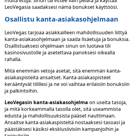
muita etuja. Sinun tarvitsee vain pelata ja käyttää
LeoVegasia saadaksesi nämä bonukset käyttöösi.
Osallistu kanta-asiakasohjelmaan
LeoVegas tarjoaa asiakkailleen mahdollisuuden liittyä
kanta-asiakasohjelmaan ja saada lisäetuja ja bonuksia.
Osallistuaksesi ohjelmaan sinun on luotava tili
kasinosivustolle ja asetettava panoksesi oikealla
rahalla.
Mitä enemmän vetoja asetat, sitä enemmän kanta-
asiakaspisteitä ansaitset. Kanta-asiakaspisteet
kerääntyvät tilillesi ja ne voi vaihtaa erilaisiin bonuksiin
ja palkintoihin.
LeoVegasin kanta-asiakasohjelma
on useita tasoja,
ja mitä korkeammalla tasolla olet, sitä useammista
eduista ja mahdollisuuksista pääset nauttimaan.
Ansaitse kanta-asiakaspisteitä nostaaksesi tasoasi ja
päästäksesi käsiksi eksklusiivisiin kampanjoihin ja
tarjouksiin.