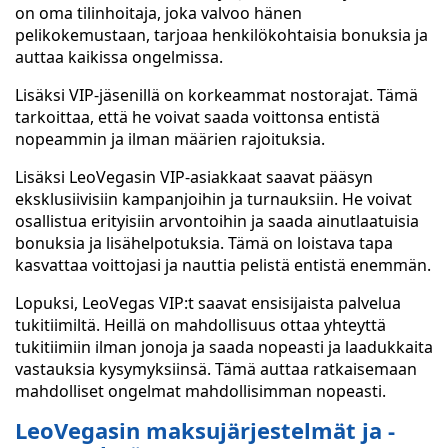
on oma tilinhoitaja, joka valvoo hänen
pelikokemustaan, tarjoaa henkilökohtaisia bonuksia ja
auttaa kaikissa ongelmissa.
Lisäksi VIP-jäsenillä on korkeammat nostorajat. Tämä
tarkoittaa, että he voivat saada voittonsa entistä
nopeammin ja ilman määrien rajoituksia.
Lisäksi LeoVegasin VIP-asiakkaat saavat pääsyn
eksklusiivisiin kampanjoihin ja turnauksiin. He voivat
osallistua erityisiin arvontoihin ja saada ainutlaatuisia
bonuksia ja lisähelpotuksia. Tämä on loistava tapa
kasvattaa voittojasi ja nauttia pelistä entistä enemmän.
Lopuksi, LeoVegas VIP:t saavat ensisijaista palvelua
tukitiimiltä. Heillä on mahdollisuus ottaa yhteyttä
tukitiimiin ilman jonoja ja saada nopeasti ja laadukkaita
vastauksia kysymyksiinsä. Tämä auttaa ratkaisemaan
mahdolliset ongelmat mahdollisimman nopeasti.
LeoVegasin maksujärjestelmät ja -