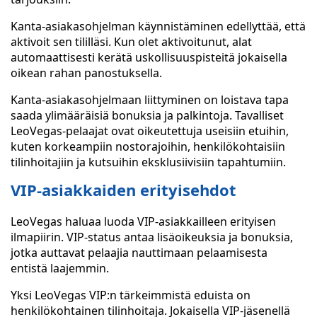
Kanta-asiakasohjelman käynnistäminen edellyttää, että
aktivoit sen tililläsi. Kun olet aktivoitunut, alat
automaattisesti kerätä uskollisuuspisteitä jokaisella
oikean rahan panostuksella.
Kanta-asiakasohjelmaan liittyminen on loistava tapa
saada ylimääräisiä bonuksia ja palkintoja. Tavalliset
LeoVegas-pelaajat ovat oikeutettuja useisiin etuihin,
kuten korkeampiin nostorajoihin, henkilökohtaisiin
tilinhoitajiin ja kutsuihin eksklusiivisiin tapahtumiin.
VIP-asiakkaiden erityisehdot
LeoVegas haluaa luoda VIP-asiakkailleen erityisen
ilmapiirin. VIP-status antaa lisäoikeuksia ja bonuksia,
jotka auttavat pelaajia nauttimaan pelaamisesta
entistä laajemmin.
Yksi LeoVegas VIP:n tärkeimmistä eduista on
henkilökohtainen tilinhoitaja. Jokaisella VIP-jäsenellä