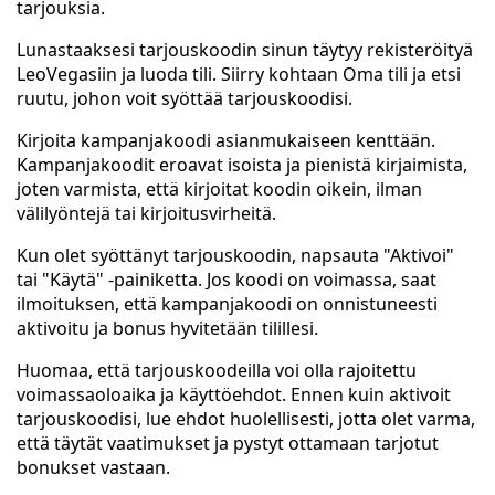
tarjouksia.
Lunastaaksesi tarjouskoodin sinun täytyy rekisteröityä
LeoVegasiin ja luoda tili. Siirry kohtaan Oma tili ja etsi
ruutu, johon voit syöttää tarjouskoodisi.
Kirjoita kampanjakoodi asianmukaiseen kenttään.
Kampanjakoodit eroavat isoista ja pienistä kirjaimista,
joten varmista, että kirjoitat koodin oikein, ilman
välilyöntejä tai kirjoitusvirheitä.
Kun olet syöttänyt tarjouskoodin, napsauta "Aktivoi"
tai "Käytä" -painiketta. Jos koodi on voimassa, saat
ilmoituksen, että kampanjakoodi on onnistuneesti
aktivoitu ja bonus hyvitetään tilillesi.
Huomaa, että tarjouskoodeilla voi olla rajoitettu
voimassaoloaika ja käyttöehdot. Ennen kuin aktivoit
tarjouskoodisi, lue ehdot huolellisesti, jotta olet varma,
että täytät vaatimukset ja pystyt ottamaan tarjotut
bonukset vastaan.