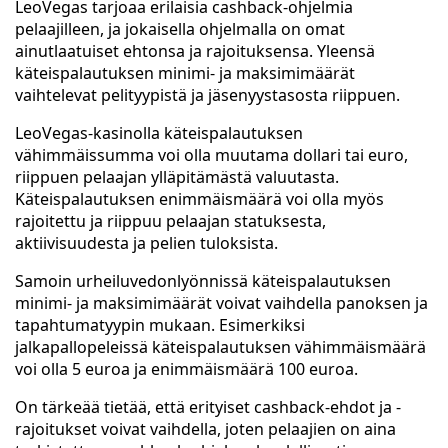
LeoVegas tarjoaa erilaisia cashback-ohjelmia
pelaajilleen, ja jokaisella ohjelmalla on omat
ainutlaatuiset ehtonsa ja rajoituksensa. Yleensä
käteispalautuksen minimi- ja maksimimäärät
vaihtelevat pelityypistä ja jäsenyystasosta riippuen.
LeoVegas-kasinolla käteispalautuksen
vähimmäissumma voi olla muutama dollari tai euro,
riippuen pelaajan ylläpitämästä valuutasta.
Käteispalautuksen enimmäismäärä voi olla myös
rajoitettu ja riippuu pelaajan statuksesta,
aktiivisuudesta ja pelien tuloksista.
Samoin urheiluvedonlyönnissä käteispalautuksen
minimi- ja maksimimäärät voivat vaihdella panoksen ja
tapahtumatyypin mukaan. Esimerkiksi
jalkapallopeleissä käteispalautuksen vähimmäismäärä
voi olla 5 euroa ja enimmäismäärä 100 euroa.
On tärkeää tietää, että erityiset cashback-ehdot ja -
rajoitukset voivat vaihdella, joten pelaajien on aina