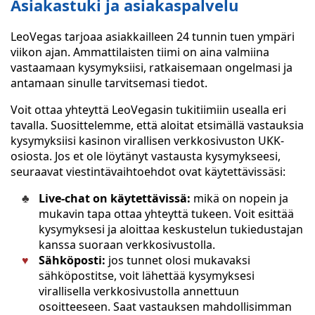
Asiakastuki ja asiakaspalvelu
LeoVegas tarjoaa asiakkailleen 24 tunnin tuen ympäri
viikon ajan. Ammattilaisten tiimi on aina valmiina
vastaamaan kysymyksiisi, ratkaisemaan ongelmasi ja
antamaan sinulle tarvitsemasi tiedot.
Voit ottaa yhteyttä LeoVegasin tukitiimiin usealla eri
tavalla. Suosittelemme, että aloitat etsimällä vastauksia
kysymyksiisi kasinon virallisen verkkosivuston UKK-
osiosta. Jos et ole löytänyt vastausta kysymykseesi,
seuraavat viestintävaihtoehdot ovat käytettävissäsi:
Live-chat on käytettävissä:
mikä on nopein ja
mukavin tapa ottaa yhteyttä tukeen. Voit esittää
kysymyksesi ja aloittaa keskustelun tukiedustajan
kanssa suoraan verkkosivustolla.
Sähköposti:
jos tunnet olosi mukavaksi
sähköpostitse, voit lähettää kysymyksesi
virallisella verkkosivustolla annettuun
osoitteeseen. Saat vastauksen mahdollisimman