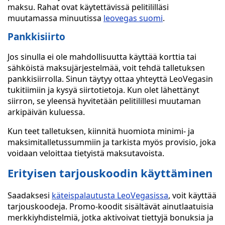
maksu. Rahat ovat käytettävissä pelitililläsi
muutamassa minuutissa
leovegas suomi
.
Pankkisiirto
Jos sinulla ei ole mahdollisuutta käyttää korttia tai
sähköistä maksujärjestelmää, voit tehdä talletuksen
pankkisiirrolla. Sinun täytyy ottaa yhteyttä LeoVegasin
tukitiimiin ja kysyä siirtotietoja. Kun olet lähettänyt
siirron, se yleensä hyvitetään pelitilillesi muutaman
arkipäivän kuluessa.
Kun teet talletuksen, kiinnitä huomiota minimi- ja
maksimitalletussummiin ja tarkista myös provisio, joka
voidaan veloittaa tietyistä maksutavoista.
Erityisen tarjouskoodin käyttäminen
Saadaksesi
käteispalautusta LeoVegasissa
, voit käyttää
tarjouskoodeja. Promo-koodit sisältävät ainutlaatuisia
merkkiyhdistelmiä, jotka aktivoivat tiettyjä bonuksia ja