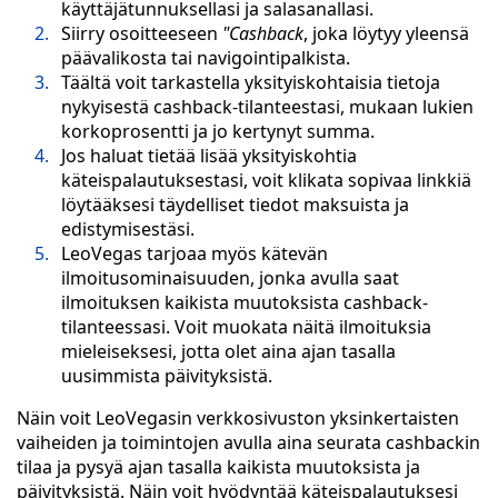
käyttäjätunnuksellasi ja salasanallasi.
Siirry osoitteeseen
"Cashback
, joka löytyy yleensä
päävalikosta tai navigointipalkista.
Täältä voit tarkastella yksityiskohtaisia tietoja
nykyisestä cashback-tilanteestasi, mukaan lukien
korkoprosentti ja jo kertynyt summa.
Jos haluat tietää lisää yksityiskohtia
käteispalautuksestasi, voit klikata sopivaa linkkiä
löytääksesi täydelliset tiedot maksuista ja
edistymisestäsi.
LeoVegas tarjoaa myös kätevän
ilmoitusominaisuuden, jonka avulla saat
ilmoituksen kaikista muutoksista cashback-
tilanteessasi. Voit muokata näitä ilmoituksia
mieleiseksesi, jotta olet aina ajan tasalla
uusimmista päivityksistä.
Näin voit LeoVegasin verkkosivuston yksinkertaisten
vaiheiden ja toimintojen avulla aina seurata cashbackin
tilaa ja pysyä ajan tasalla kaikista muutoksista ja
päivityksistä. Näin voit hyödyntää käteispalautuksesi