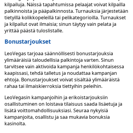
kilpailuja. Näissä tapahtumissa pelaajat voivat kilpailla
palkinnoista ja pääpalkinnosta. Turnauksia järjestetään
tietyillä kolikkopeleillä tai pelikategorioilla. Turnaukset
ja kilpailut ovat ilmaisia; sinun täytyy vain pelata ja
yrittää päästä tuloslistalle.
Bonustarjoukset
LeoVegas tarjoaa säännöllisesti bonustarjouksia
ylimääräisiä taloudellisia palkintoja varten. Sinun
tarvitsee vain aktivoida kampanja henkilökohtaisessa
kaapissasi, tehdä talletus ja noudattaa kampanjan
ehtoja. Bonustarjoukset voivat sisältää ylimääräistä
rahaa tai ilmaiskierroksia tiettyihin peleihin.
LeoVegasin kampanjoihin ja erikoistarjouksiin
osallistuminen on loistava tilaisuus saada lisäetuja ja
lisätä voittomahdollisuuksiasi. Seuraa nykyisiä
kampanjoita, osallistu ja saa mukavia bonuksia
kasinolta.