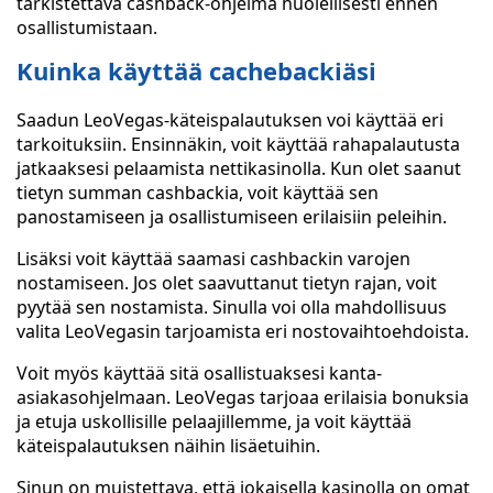
tarkistettava cashback-ohjelma huolellisesti ennen
osallistumistaan.
Kuinka käyttää cachebackiäsi
Saadun LeoVegas-käteispalautuksen voi käyttää eri
tarkoituksiin. Ensinnäkin, voit käyttää rahapalautusta
jatkaaksesi pelaamista nettikasinolla. Kun olet saanut
tietyn summan cashbackia, voit käyttää sen
panostamiseen ja osallistumiseen erilaisiin peleihin.
Lisäksi voit käyttää saamasi cashbackin varojen
nostamiseen. Jos olet saavuttanut tietyn rajan, voit
pyytää sen nostamista. Sinulla voi olla mahdollisuus
valita LeoVegasin tarjoamista eri nostovaihtoehdoista.
Voit myös käyttää sitä osallistuaksesi kanta-
asiakasohjelmaan. LeoVegas tarjoaa erilaisia bonuksia
ja etuja uskollisille pelaajillemme, ja voit käyttää
käteispalautuksen näihin lisäetuihin.
Sinun on muistettava, että jokaisella kasinolla on omat