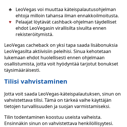
LeoVegas voi muuttaa käteispalautusohjelman
ehtoja milloin tahansa ilman ennakkoilmoitusta.
Pelaajat löytävät cashback-ohjelman täydelliset
ehdot LeoVegasin virallisilta sivuilta ennen
rekisteröitymistä.
LeoVegas cacheback on yksi tapa saada lisäbonuksia
LeoVegasilta aktiivisiin peleihisi. Sinua kehotetaan
lukemaan ehdot huolellisesti ennen ohjelmaan
osallistumista, jotta voit hyödyntää tarjotut bonukset
täysimääräisesti.
Tilisi vahvistaminen
Jotta voit saada LeoVegas-käteispalautuksen, sinun on
vahvistettava tilisi. Tämä on tärkeä vaihe käyttäjän
tietojen turvallisuuden ja suojan varmistamiseksi.
Tilin todentaminen koostuu useista vaiheista.
Ensinnäkin sinun on vahvistettava henkilöllisyytesi.