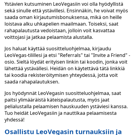
Ystävien kutsuminen LeoVegasiin voi olla hyödyllistä
sekä sinulle että ystävillesi. Ensinnäkin, he voivat myös
saada oman kirjautumisbonuksensa, mikä on heille
loistava alku uhkapelien maailmaan. Toiseksi, saat
rahapalautusta vedoistaan, jolloin voit kasvattaa
voittojasi ja jatkaa pelaamista alustalla.
Jos haluat käyttää suositteluohjelmaa, kirjaudu
LeoVegas-tilillesi ja etsi "Referrals" tai "Invite a Friend" -
osio. Sieltä löydät erityisen linkin tai koodin, jonka voit
lähettää ystävällesi. Heidän on käytettävä tätä linkkiä
tai koodia rekisteröitymisen yhteydessä, jotta voit
saada rahapalautuksen.
Jos hyödynnät LeoVegasin suositteluohjelmaa, saat
paitsi ylimääräistä käteispalautusta, myös jaat
pelialustalla pelaamisen hauskuuden ystäviesi kanssa.
Tuo heidät LeoVegasiin ja nauttikaa pelaamisesta
yhdessä!
Osallistu LeoVegasin turnauksiin ja