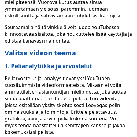
mielipiteensä. Vuorovaikutus auttaa sinua
ymmärtämään yleisöäsi paremmin, luomaan
uskollisuutta ja vahvistamaan suhdettasi katsojiisi.
Seuraamalla näitä vinkkejä voit luoda YouTubessa
kiinnostavaa sisältöä, joka houkuttelee lisää käyttäjiä ja
edistää kanavasi mainontaa.
Valitse videon teema
1. Pelianalytiikka ja arvostelut
Peliarvostelut ja -analyysit ovat yksi YouTuben
suosituimmista videoformaateista. Mikään ei voita
ammattilaisen asiantuntijan mielipidettä, joka auttaa
sinua päättämään, mitä peliä pelata. Luo videoita,
joissa esitellään yksityiskohtaisesti Leovegas-pelin
ominaisuuksia ja toimintoja. Erittele pelattavuus,
grafiikka, ääni ja arvioi peliä kokonaisuutena. Voit
myös tehdä haastatteluja kehittäjien kanssa ja jakaa
kokemuksiasi pelistä.