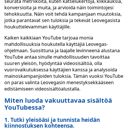
seurata metriikoita, kuten katselukertoja, klikkauksia,
konversioita ja muita, ja arvioida näin toimintojesi
tehokkuutta. Näin voit tehdä kampanjaan muutoksia,
jotka parantavat sen tuloksia ja tekevät Leovegasista
houkuttelevamman käyttäjille.
Kaiken kaikkiaan YouTube tarjoaa monia
mahdollisuuksia houkutella käyttäjiä Leovegas-
ohjelmaan. Suosittuna ja laajalle levinneenä alustana
YouTube antaa sinulle mahdollisuuden tavoittaa
suuren yleisön, hyödyntää videosisältöä, olla
vuorovaikutuksessa käyttäjien kanssa ja analysoida
mainoskampanjoiden tuloksia. Tämän vuoksi YouTube
on paras valinta Leovegasin menestyksekkääseen
edistämiseen videosisältöalustalla.
Miten luoda vakuuttavaa sisältöä
YouTubessa?
1. Tutki yleisöäsi ja tunnista heidän
kiinnostuksen kohteensa.