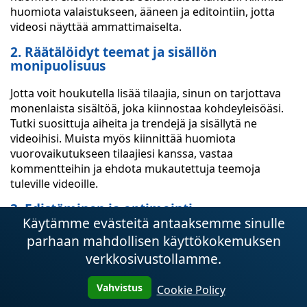
huomiota valaistukseen, ääneen ja editointiin, jotta
videosi näyttää ammattimaiselta.
2. Räätälöidyt teemat ja sisällön
monipuolisuus
Jotta voit houkutella lisää tilaajia, sinun on tarjottava
monenlaista sisältöä, joka kiinnostaa kohdeyleisöäsi.
Tutki suosittuja aiheita ja trendejä ja sisällytä ne
videoihisi. Muista myös kiinnittää huomiota
vuorovaikutukseen tilaajiesi kanssa, vastaa
kommentteihin ja ehdota mukautettuja teemoja
tuleville videoille.
3. Edistäminen ja optimointi
Käytämme evästeitä antaaksemme sinulle
Jotta videosi löytyisi helposti ja houkuttelisi enemmän
parhaan mahdollisen käyttökokemuksen
tilaajia, kiinnitä huomiota avainsanoihin ja tunnisteisiin.
verkkosivustollamme.
Käytä YouTube-tilastoja analysoidaksesi
markkinarakosi suosittuja pyyntöjä ja sisällytä ne
Vahvistus
Cookie Policy
videosi otsikkoon, kuvaukseen ja tunnisteisiin. Muista