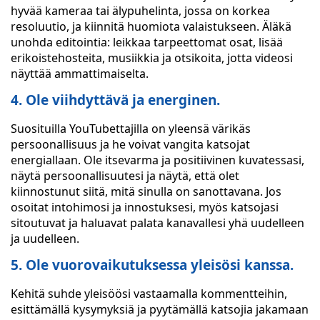
hyvää kameraa tai älypuhelinta, jossa on korkea
resoluutio, ja kiinnitä huomiota valaistukseen. Äläkä
unohda editointia: leikkaa tarpeettomat osat, lisää
erikoistehosteita, musiikkia ja otsikoita, jotta videosi
näyttää ammattimaiselta.
4. Ole viihdyttävä ja energinen.
Suosituilla YouTubettajilla on yleensä värikäs
persoonallisuus ja he voivat vangita katsojat
energiallaan. Ole itsevarma ja positiivinen kuvatessasi,
näytä persoonallisuutesi ja näytä, että olet
kiinnostunut siitä, mitä sinulla on sanottavana. Jos
osoitat intohimosi ja innostuksesi, myös katsojasi
sitoutuvat ja haluavat palata kanavallesi yhä uudelleen
ja uudelleen.
5. Ole vuorovaikutuksessa yleisösi kanssa.
Kehitä suhde yleisöösi vastaamalla kommentteihin,
esittämällä kysymyksiä ja pyytämällä katsojia jakamaan