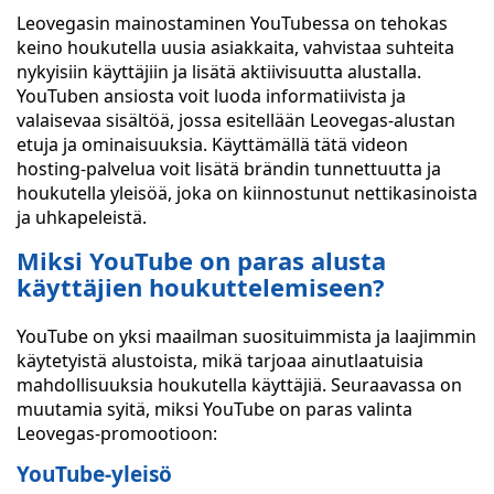
Leovegasin mainostaminen YouTubessa on tehokas
keino houkutella uusia asiakkaita, vahvistaa suhteita
nykyisiin käyttäjiin ja lisätä aktiivisuutta alustalla.
YouTuben ansiosta voit luoda informatiivista ja
valaisevaa sisältöä, jossa esitellään Leovegas-alustan
etuja ja ominaisuuksia. Käyttämällä tätä videon
hosting-palvelua voit lisätä brändin tunnettuutta ja
houkutella yleisöä, joka on kiinnostunut nettikasinoista
ja uhkapeleistä.
Miksi YouTube on paras alusta
käyttäjien houkuttelemiseen?
YouTube on yksi maailman suosituimmista ja laajimmin
käytetyistä alustoista, mikä tarjoaa ainutlaatuisia
mahdollisuuksia houkutella käyttäjiä. Seuraavassa on
muutamia syitä, miksi YouTube on paras valinta
Leovegas-promootioon:
YouTube-yleisö