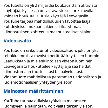
YouTubella on yli 2 miljardia kuukausittain aktiivista
käyttäjää. Kyseessä on valtava yleisö, jonka avulla
voidaan houkutella uusia käyttäjiä Leovegasiin.
YouTube tarjoaa mahdollisuuden tavoittaa laaja
kohdeyleisö, mukaan lukien eri ikäryhmät,
kiinnostuksen kohteet ja maantieteelliset sijainnit.
Videosisältö
YouTube on erikoistunut videosisältöön, joka on yksi
tehokkaimmista tavoista herättää käyttäjien huomio.
Laadukkaan ja mielenkiintoisen videon luominen
Leovegasista houkuttelee käyttäjiä ja saa heidät
kiinnostumaan tuotteestasi tai palvelustasi.
Videomuoto mahdollistaa paremman tiedonsiirron ja
luo emotionaalisen yhteyden yleisöön.
Mainosten määrittäminen
YouTube tarjoaa erilaisia työkaluja mainosten
luomiseen ja hallintaan. Voit valita tarkan yleisön,