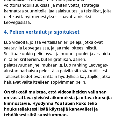
voittomahdollisuuksiasi ja miten voittajistrategia
kannattaa suunnitella. Jaa salaisuutesi ja tekniikat, joita
olet käyttänyt menestyksesi saavuttamiseksi
Leovegasissa.
4. Pelien vertailut ja sijoitukset
Luo videoita, joissa vertaillaan eri pelejä, jotka ovat
saatavilla Leovegasissa, ja jaa mielipiteesi niistä.
Selittää kunkin pelin hyvät ja huonot puolet ja arvioida
niitä eri kriteerien, kuten grafiikan, äänen,
pelattavuuden jne. mukaan. д. Luo ranking Leovegas-
alustan parhaista peleistä ja päivitä sitä säännöllisesti.
Tällaiset tiedot ovat erittäin hyödyllisiä käyttäjille, jotka
haluavat valita itselleen sopivimman pelin.
On tärkeää muistaa, että videoaiheiden valinnan
on vastattava yleisösi aikomuksia ja oltava katsojia
kiinnostavia. Hyödynnä YouTuben koko teho
houkutellaksesi lisää käyttäjiä kanavallesi ja
tehdäksesi siitä suositumman.