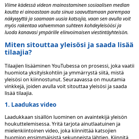
Viime kädessä videon mainostaminen sosiaalisen median
kautta ei ainoastaan auta sinua saavuttamaan parempaa
näkyvyyttä ja saamaan uusia katsojia, vaan sen avulla voit
myös rakentaa vahvemman suhteen kohdeyleisöösi ja
luoda kanavasi ympärille elinvoimaisen viestintäyhteisön.
Miten sitouttaa yleisösi ja saada lisää
tilaajia?
Tilaajien lisääminen YouTubessa on prosessi, joka vaatii
huomiota yksityiskohtiin ja ymmärrystä siitä, mistä
yleisösi on kiinnostunut. Seuraavassa on muutamia
vinkkejä, joiden avulla voit sitouttaa yleisösi ja saada
lisää tilaajia.
1. Laadukas video
Laadukkaan sisällön luominen on avaintekijä yleisön
houkuttelemisessa. Yritä tarjota ainutlaatuinen ja
mielenkiintoinen video, joka kiinnittää katsojien
huomion ensimmäisistä sekunneista lähtien. Kiinnitä