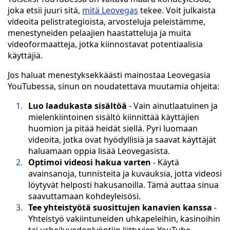
joka etsii juuri sitä,
mitä Leovegas
tekee. Voit julkaista
videoita pelistrategioista, arvosteluja peleistämme,
menestyneiden pelaajien haastatteluja ja muita
videoformaatteja, jotka kiinnostavat potentiaalisia
käyttäjiä.
Jos haluat menestyksekkäästi mainostaa Leovegasia
YouTubessa, sinun on noudatettava muutamia ohjeita:
Luo laadukasta sisältöä
- Vain ainutlaatuinen ja
mielenkiintoinen sisältö kiinnittää käyttäjien
huomion ja pitää heidät siellä. Pyri luomaan
videoita, jotka ovat hyödyllisiä ja saavat käyttäjät
haluamaan oppia lisää Leovegasista.
Optimoi videosi hakua varten
- Käytä
avainsanoja, tunnisteita ja kuvauksia, jotta videosi
löytyvät helposti hakusanoilla. Tämä auttaa sinua
saavuttamaan kohdeyleisösi.
Tee yhteistyötä suosittujen kanavien kanssa
-
Yhteistyö vakiintuneiden uhkapeleihin, kasinoihin