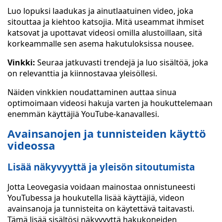
Luo lopuksi laadukas ja ainutlaatuinen video, joka
sitouttaa ja kiehtoo katsojia. Mitä useammat ihmiset
katsovat ja upottavat videosi omilla alustoillaan, sitä
korkeammalle sen asema hakutuloksissa nousee.
Vinkki:
Seuraa jatkuvasti trendejä ja luo sisältöä, joka
on relevanttia ja kiinnostavaa yleisöllesi.
Näiden vinkkien noudattaminen auttaa sinua
optimoimaan videosi hakuja varten ja houkuttelemaan
enemmän käyttäjiä YouTube-kanavallesi.
Avainsanojen ja tunnisteiden käyttö
videossa
Lisää näkyvyyttä ja yleisön sitoutumista
Jotta Leovegasia voidaan mainostaa onnistuneesti
YouTubessa ja houkutella lisää käyttäjiä, videon
avainsanoja ja tunnisteita on käytettävä taitavasti.
Tämä lisää sisältösi näkyvyyttä hakukoneiden