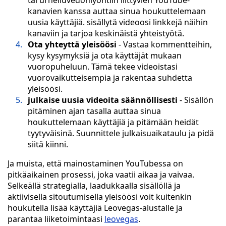
tai urheiluvedonlyöntiin liittyvien YouTube-
kanavien kanssa auttaa sinua houkuttelemaan
uusia käyttäjiä. sisällytä videoosi linkkejä näihin
kanaviin ja tarjoa keskinäistä yhteistyötä.
Ota yhteyttä yleisöösi
- Vastaa kommentteihin,
kysy kysymyksiä ja ota käyttäjät mukaan
vuoropuheluun. Tämä tekee videoistasi
vuorovaikutteisempia ja rakentaa suhdetta
yleisöösi.
julkaise uusia videoita säännöllisesti
- Sisällön
pitäminen ajan tasalla auttaa sinua
houkuttelemaan käyttäjiä ja pitämään heidät
tyytyväisinä. Suunnittele julkaisuaikataulu ja pidä
siitä kiinni.
Ja muista, että mainostaminen YouTubessa on
pitkäaikainen prosessi, joka vaatii aikaa ja vaivaa.
Selkeällä strategialla, laadukkaalla sisällöllä ja
aktiivisella sitoutumisella yleisöösi voit kuitenkin
houkutella lisää käyttäjiä Leovegas-alustalle ja
parantaa liiketoimintaasi
leovegas
.