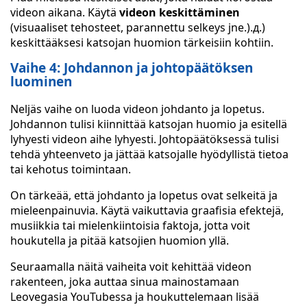
videon aikana. Käytä
videon keskittäminen
(visuaaliset tehosteet, parannettu selkeys jne.).д.)
keskittääksesi katsojan huomion tärkeisiin kohtiin.
Vaihe 4: Johdannon ja johtopäätöksen
luominen
Neljäs vaihe on luoda videon johdanto ja lopetus.
Johdannon tulisi kiinnittää katsojan huomio ja esitellä
lyhyesti videon aihe lyhyesti. Johtopäätöksessä tulisi
tehdä yhteenveto ja jättää katsojalle hyödyllistä tietoa
tai kehotus toimintaan.
On tärkeää, että johdanto ja lopetus ovat selkeitä ja
mieleenpainuvia. Käytä vaikuttavia graafisia efektejä,
musiikkia tai mielenkiintoisia faktoja, jotta voit
houkutella ja pitää katsojien huomion yllä.
Seuraamalla näitä vaiheita voit kehittää videon
rakenteen, joka auttaa sinua mainostamaan
Leovegasia YouTubessa ja houkuttelemaan lisää