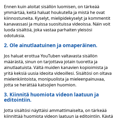
Ennen kuin aloitat sisällön luomisen, on tärkeää
ymmärtää, keitä haluat houkutella ja mistä he ovat
kiinnostuneita. Kyselyt, mielipidekyselyt ja kommentit
kanavassasi ja muissa suosituissa videoissa. Näin voit
luoda sisältöä, joka vastaa parhaiten yleisösi
odotuksia.
2. Ole ainutlaatuinen ja omaperäinen.
Jos haluat erottua YouTuben valtavasta sisällön
määrästä, sinun on tarjottava jotain tuoretta ja
ainutlaatuista. Vältä muiden kanavien kopioimista ja
yritä keksiä uusia ideoita videoillesi. Sisältösi on oltava
mielenkiintoista, monipuolista ja mieleenpainuvaa,
jotta se herättää katsojien huomion.
3. Kiinnitä huomiota videon laatuun ja
editointiin.
Jotta sisältösi näyttäisi ammattimaiselta, on tärkeää
kiinnittää huomiota videon laatuun ja editointiin. Käytä