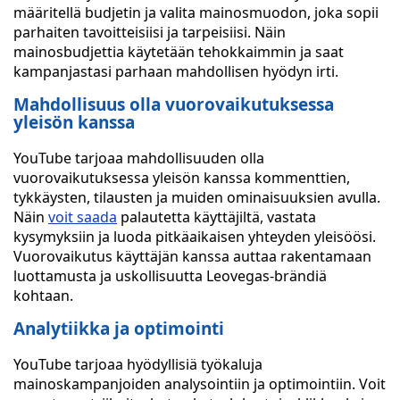
määritellä budjetin ja valita mainosmuodon, joka sopii
parhaiten tavoitteisiisi ja tarpeisiisi. Näin
mainosbudjettia käytetään tehokkaimmin ja saat
kampanjastasi parhaan mahdollisen hyödyn irti.
Mahdollisuus olla vuorovaikutuksessa
yleisön kanssa
YouTube tarjoaa mahdollisuuden olla
vuorovaikutuksessa yleisön kanssa kommenttien,
tykkäysten, tilausten ja muiden ominaisuuksien avulla.
Näin
voit saada
palautetta käyttäjiltä, vastata
kysymyksiin ja luoda pitkäaikaisen yhteyden yleisöösi.
Vuorovaikutus käyttäjän kanssa auttaa rakentamaan
luottamusta ja uskollisuutta Leovegas-brändiä
kohtaan.
Analytiikka ja optimointi
YouTube tarjoaa hyödyllisiä työkaluja
mainoskampanjoiden analysointiin ja optimointiin. Voit