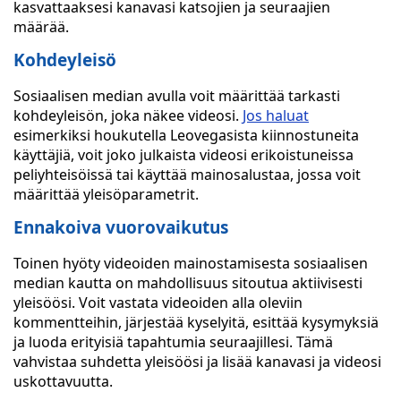
kasvattaaksesi kanavasi katsojien ja seuraajien
määrää.
Kohdeyleisö
Sosiaalisen median avulla voit määrittää tarkasti
kohdeyleisön, joka näkee videosi.
Jos haluat
esimerkiksi houkutella Leovegasista kiinnostuneita
käyttäjiä, voit joko julkaista videosi erikoistuneissa
peliyhteisöissä tai käyttää mainosalustaa, jossa voit
määrittää yleisöparametrit.
Ennakoiva vuorovaikutus
Toinen hyöty videoiden mainostamisesta sosiaalisen
median kautta on mahdollisuus sitoutua aktiivisesti
yleisöösi. Voit vastata videoiden alla oleviin
kommentteihin, järjestää kyselyitä, esittää kysymyksiä
ja luoda erityisiä tapahtumia seuraajillesi. Tämä
vahvistaa suhdetta yleisöösi ja lisää kanavasi ja videosi
uskottavuutta.