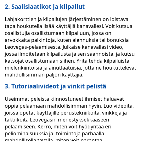
2. Saalislaatikot ja kilpailut
Lahjakorttien ja kilpailujen järjestäminen on loistava
tapa houkutella lisää käyttäjiä kanavallesi. Voit kutsua
osallistujia osallistumaan kilpailuun, jossa on
arvokkaita palkintoja, kuten alennuksia tai bonuksia
Leovegas-pelaamisesta. Julkaise kanavallasi video,
jossa ilmoitetaan kilpailusta ja sen säännöistä, ja kutsu
katsojat osallistumaan siihen. Yritä tehdä kilpailuista
mielenkiintoisia ja ainutlaatuisia, jotta ne houkuttelevat
mahdollisimman paljon käyttäjiä.
3. Tutoriaalivideot ja vinkit pelistä
Useimmat peleistä kiinnostuneet ihmiset haluavat
oppia pelaamaan mahdollisimman hyvin. Luo videoita,
joissa opetat käyttäjille perustekniikoita, vinkkejä ja
taktiikoita Leovegasin menestyksekkääseen
pelaamiseen. Kerro, miten voit hyödyntää eri
peliominaisuuksia ja -toimintoja parhaalla
mahdollisella tavalla, miten voit parantaa