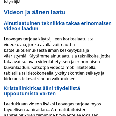
käyttäjiä.
Videon ja äänen laatu
Ainutlaatuinen tekniikka takaa erinomaisen
videon laadun
Leovegas tarjoaa käyttäjilleen korkealaatuista
videokuvaa, jonka avulla voit nauttia
katselukokemuksesta ilman keskeytyksiä ja
vääristymiä. Käytämme ainutlaatuisia tekniikoita, jotka
takaavat sujuvan videolähetyksen ja erinomaisen
kuvanlaadun. Katsotpa videota mobiililaitteella,
tabletilla tai tietokoneella, yksityiskohtien selkeys ja
kirkkaus tekevät sinuun vaikutuksen.
Kristallinkirkas ääni täydellistä
uppoutumista varten
Laadukkaan videon lisäksi Leovegas tarjoaa myös
täydellisen ääniraidan... Ammattitaitoisten
ääniteknikkojen tiimimme työskentelee jokaisen