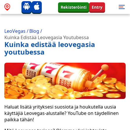
Rekisteröinti
Entry
LeoVegas
/
Blog
/
Kuinka Edistää Leovegasia Youtubessa
Kuinka edistää leovegasia
youtubessa
Haluat lisätä yrityksesi suosiota ja houkutella uusia
käyttäjiä Leovegas-alustalle? YouTube on täydellinen
paikka tähän!