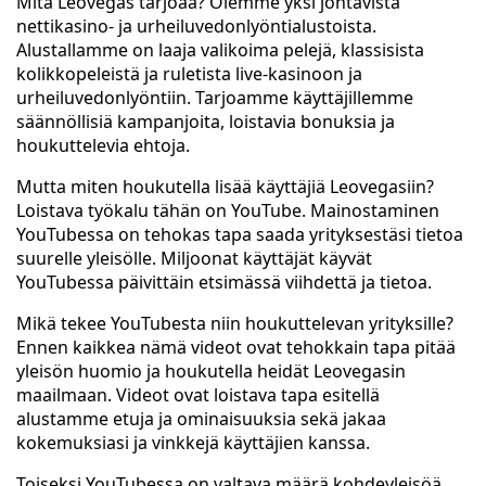
Mitä Leovegas tarjoaa? Olemme yksi johtavista
nettikasino- ja urheiluvedonlyöntialustoista.
Alustallamme on laaja valikoima pelejä, klassisista
kolikkopeleistä ja ruletista live-kasinoon ja
urheiluvedonlyöntiin. Tarjoamme käyttäjillemme
säännöllisiä kampanjoita, loistavia bonuksia ja
houkuttelevia ehtoja.
Mutta miten houkutella lisää käyttäjiä Leovegasiin?
Loistava työkalu tähän on YouTube. Mainostaminen
YouTubessa on tehokas tapa saada yrityksestäsi tietoa
suurelle yleisölle. Miljoonat käyttäjät käyvät
YouTubessa päivittäin etsimässä viihdettä ja tietoa.
Mikä tekee YouTubesta niin houkuttelevan yrityksille?
Ennen kaikkea nämä videot ovat tehokkain tapa pitää
yleisön huomio ja houkutella heidät Leovegasin
maailmaan. Videot ovat loistava tapa esitellä
alustamme etuja ja ominaisuuksia sekä jakaa
kokemuksiasi ja vinkkejä käyttäjien kanssa.
Toiseksi YouTubessa on valtava määrä kohdeyleisöä,