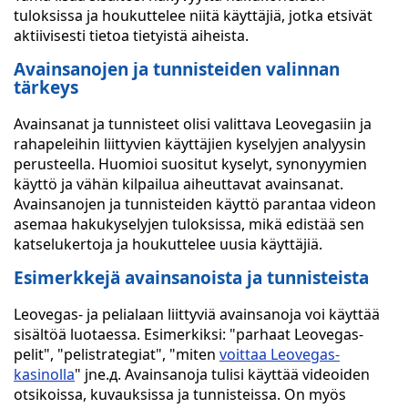
tuloksissa ja houkuttelee niitä käyttäjiä, jotka etsivät
aktiivisesti tietoa tietyistä aiheista.
Avainsanojen ja tunnisteiden valinnan
tärkeys
Avainsanat ja tunnisteet olisi valittava Leovegasiin ja
rahapeleihin liittyvien käyttäjien kyselyjen analyysin
perusteella. Huomioi suositut kyselyt, synonyymien
käyttö ja vähän kilpailua aiheuttavat avainsanat.
Avainsanojen ja tunnisteiden käyttö parantaa videon
asemaa hakukyselyjen tuloksissa, mikä edistää sen
katselukertoja ja houkuttelee uusia käyttäjiä.
Esimerkkejä avainsanoista ja tunnisteista
Leovegas- ja pelialaan liittyviä avainsanoja voi käyttää
sisältöä luotaessa. Esimerkiksi: "parhaat Leovegas-
pelit", "pelistrategiat", "miten
voittaa Leovegas-
kasinolla
" jne.д. Avainsanoja tulisi käyttää videoiden
otsikoissa, kuvauksissa ja tunnisteissa. On myös