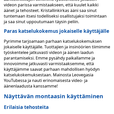
videon parissa varmistaakseen, että kuulet kaikki
äänet ja tehosteet. Kristallinkirkas ääni saa sinut
tuntemaan itsesi todelliseksi osallistujaksi toimintaan
ja saa sinut uppoutumaan täysin peliin.
Paras katselukokemus jokaiselle käyttäjälle
Pyrimme tarjoamaan parhaan katselukokemuksen
jokaiselle käyttäjälle. Tuottajien ja insinöörien tiimimme
työskentelee jatkuvasti videon ja äänen laadun
parantamiseksi. Emme pysähdy paikallamme ja
innovoimme jatkuvasti varmistaaksemme, että
käyttäjämme saavat parhaan mahdollisen hyödyn
katselukokemuksestaan. Mainosta Leovegasia
YouTubessa ja nauti erinomaisesta video- ja
äänenlaadusta kanssamme!
Näyttävän montaasin käyttäminen
Erilaisia tehosteita