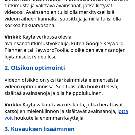
tutkimusta ja valittava avainsanat, jotka liittyvät
videoosi. Avainsanojen tulisi olla merkityksellisiä
videon aiheen kannalta, suosittuja ja niillä tulisi olla
korkea hakuarvosana.
Vinkki:
Käytä verkossa olevia
avainsanatutkimustyökaluja, kuten Google Keyword
Planneria tai KeywordToolia.io oikeiden avainsanojen
löytämiseksi videollesi.
2. Otsikon optimointi
Videon otsikko on yksi tärkeimmistä elementeistä
videon optimoinnissa. Sen tulisi olla houkutteleva,
sisältää avainsanoja ja olla helppolukuinen.
Vinkki:
Käytä vakuuttavia otsikoita, jotka herättävät
katsojien mielenkiinnon ja sisältävät avainsanoja,
jotta
voit
houkutella enemmän käyttäjiä.
3. Kuvauksen lisääminen