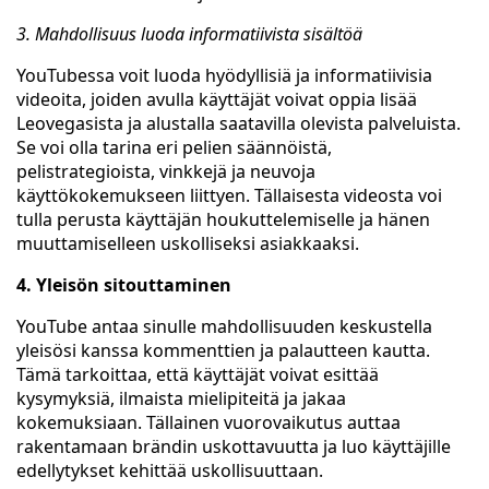
3. Mahdollisuus luoda informatiivista sisältöä
YouTubessa voit luoda hyödyllisiä ja informatiivisia
videoita, joiden avulla käyttäjät voivat oppia lisää
Leovegasista ja alustalla saatavilla olevista palveluista.
Se voi olla tarina eri pelien säännöistä,
pelistrategioista, vinkkejä ja neuvoja
käyttökokemukseen liittyen. Tällaisesta videosta voi
tulla perusta käyttäjän houkuttelemiselle ja hänen
muuttamiselleen uskolliseksi asiakkaaksi.
4. Yleisön sitouttaminen
YouTube antaa sinulle mahdollisuuden keskustella
yleisösi kanssa kommenttien ja palautteen kautta.
Tämä tarkoittaa, että käyttäjät voivat esittää
kysymyksiä, ilmaista mielipiteitä ja jakaa
kokemuksiaan. Tällainen vuorovaikutus auttaa
rakentamaan brändin uskottavuutta ja luo käyttäjille
edellytykset kehittää uskollisuuttaan.