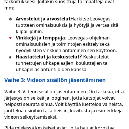
tarkoitukseesi. Joitakin suosittuja formaatteja ovat
mm:
Arvostelut ja arvostelut
Harkitse Leovegas-
tuotteen ominaisuuksia ja hyötyjä ja vertaa sitä
kilpailijoihin.
Vinkkejä ja temppuja
: Leovegas-ohjelman
ominaisuuksien ja toimintojen esittely sekä
hyödyllisten vinkkien antaminen sen käyttöön.
Haastattelut ja keskustelut
Ÿ Keskustelut
tunnettujen uhkapelaajien, kouluttajien tai
uhkapeliasiantuntijoiden kanssa.
Vaihe 3: Videon sisällön jäsentäminen
Vaihe 3: Videon sisällön jäsentäminen. On tärkeää, että
järjestys on selkeä ja looginen, jotta katsojat voivat
helposti seurata sinua. Voit käyttää luetteloa vaiheista,
jaottelua osioihin tai aiheisiin, kuvitusta ja esimerkkejä
videon selkeyttämiseksi.
Pidä mielessä keskeiset asiat, joita haluat korostaa