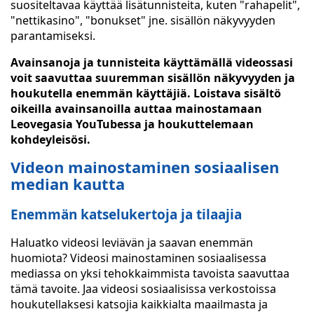
suositeltavaa käyttää lisätunnisteita, kuten "rahapelit",
"nettikasino", "bonukset" jne. sisällön näkyvyyden
parantamiseksi.
Avainsanoja ja tunnisteita käyttämällä videossasi
voit saavuttaa suuremman sisällön näkyvyyden ja
houkutella enemmän käyttäjiä. Loistava sisältö
oikeilla avainsanoilla auttaa mainostamaan
Leovegasia YouTubessa ja houkuttelemaan
kohdeyleisösi.
Videon mainostaminen sosiaalisen
median kautta
Enemmän katselukertoja ja tilaajia
Haluatko videosi leviävän ja saavan enemmän
huomiota? Videosi mainostaminen sosiaalisessa
mediassa on yksi tehokkaimmista tavoista saavuttaa
tämä tavoite. Jaa videosi sosiaalisissa verkostoissa
houkutellaksesi katsojia kaikkialta maailmasta ja