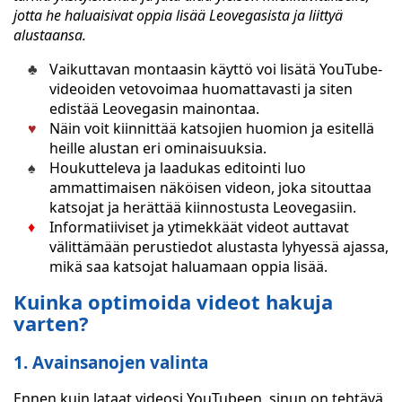
jotta he haluaisivat oppia lisää Leovegasista ja liittyä
alustaansa.
Vaikuttavan montaasin käyttö voi lisätä YouTube-
videoiden vetovoimaa huomattavasti ja siten
edistää Leovegasin mainontaa.
Näin voit kiinnittää katsojien huomion ja esitellä
heille alustan eri ominaisuuksia.
Houkutteleva ja laadukas editointi luo
ammattimaisen näköisen videon, joka sitouttaa
katsojat ja herättää kiinnostusta Leovegasiin.
Informatiiviset ja ytimekkäät videot auttavat
välittämään perustiedot alustasta lyhyessä ajassa,
mikä saa katsojat haluamaan oppia lisää.
Kuinka optimoida videot hakuja
varten?
1. Avainsanojen valinta
Ennen kuin lataat videosi YouTubeen, sinun on tehtävä