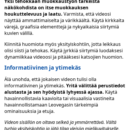
Yksi tehokkaan muokkaustyön tärkeistä
näkökohdista on itse muokkauksen
houkuttelevuus ja laatu.
Varmista, että videosi
näyttää ammattimaiselta ja värikkäältä. Käytä kirkkaita
värejä, graafisia elementtejä ja nykyaikaisia siirtymiä
kuvien välillä.
Kiinnitä huomiota myös yksityiskohtiin, jotta leikkaus
olisi siisti ja tehokas. Käytä jyrkkiä siirtymiä luodaksesi
dynamiikkaa videoosi ja pitääksesi katsojien huomion.
Informatiivinen ja ytimekäs
Älä unohda, että jokaisen videon tulisi olla
informatiivinen ja ytimekäs.
Yritä välittää perustiedot
alustasta ja sen hyödyistä lyhyessä ajassa.
Käytä
havainnollistavia kaavioita tai visuaalisia vastineita
havainnollistamaan Leovegasin tärkeimpiä
ominaisuuksia ja etuja.
Videon sisällön on oltava selkeä ja ymmärrettävä. Vältä
turhia yksityiskohtia ja jätä tilaa yleisön mielikuvitukselle,