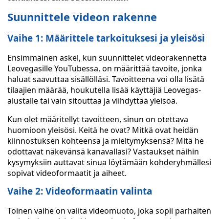
Suunnittele videon rakenne
Vaihe 1: Määrittele tarkoituksesi ja yleisösi
Ensimmäinen askel, kun suunnittelet videorakennetta
Leovegasille YouTubessa, on määrittää tavoite, jonka
haluat saavuttaa sisällölläsi. Tavoitteena voi olla lisätä
tilaajien määrää, houkutella lisää käyttäjiä Leovegas-
alustalle tai vain sitouttaa ja viihdyttää yleisöä.
Kun olet määritellyt tavoitteen, sinun on otettava
huomioon yleisösi. Keitä he ovat? Mitkä ovat heidän
kiinnostuksen kohteensa ja mieltymyksensä? Mitä he
odottavat näkevänsä kanavallasi? Vastaukset näihin
kysymyksiin auttavat sinua löytämään kohderyhmällesi
sopivat videoformaatit ja aiheet.
Vaihe 2: Videoformaatin valinta
Toinen vaihe on valita videomuoto, joka sopii parhaiten