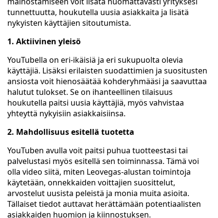
mainostamiseen voit lisätä huomattavasti yrityksesi
tunnettuutta, houkutella uusia asiakkaita ja lisätä
nykyisten käyttäjien sitoutumista.
1. Aktiivinen yleisö
YouTubella on eri-ikäisiä ja eri sukupuolta olevia
käyttäjiä. Lisäksi erilaisten suodattimien ja suositusten
ansiosta voit hienosäätää kohderyhmääsi ja saavuttaa
halutut tulokset. Se on ihanteellinen tilaisuus
houkutella paitsi uusia käyttäjiä, myös vahvistaa
yhteyttä nykyisiin asiakkaisiinsa.
2. Mahdollisuus esitellä tuotetta
YouTuben avulla voit paitsi puhua tuotteestasi tai
palvelustasi myös esitellä sen toiminnassa. Tämä voi
olla video siitä, miten Leovegas-alustan toimintoja
käytetään, onnekkaiden voittajien suosittelut,
arvostelut uusista peleistä ja monia muita asioita.
Tällaiset tiedot auttavat herättämään potentiaalisten
asiakkaiden huomion ja kiinnostuksen.