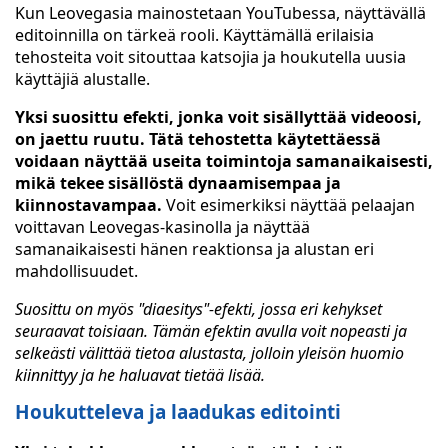
Kun Leovegasia mainostetaan YouTubessa, näyttävällä
editoinnilla on tärkeä rooli. Käyttämällä erilaisia
tehosteita voit sitouttaa katsojia ja houkutella uusia
käyttäjiä alustalle.
Yksi suosittu efekti, jonka voit sisällyttää videoosi,
on jaettu ruutu. Tätä tehostetta käytettäessä
voidaan näyttää useita toimintoja samanaikaisesti,
mikä tekee sisällöstä dynaamisempaa ja
kiinnostavampaa.
Voit esimerkiksi näyttää pelaajan
voittavan Leovegas-kasinolla ja näyttää
samanaikaisesti hänen reaktionsa ja alustan eri
mahdollisuudet.
Suosittu on myös "diaesitys"-efekti, jossa eri kehykset
seuraavat toisiaan. Tämän efektin avulla voit nopeasti ja
selkeästi välittää tietoa alustasta, jolloin yleisön huomio
kiinnittyy ja he haluavat tietää lisää.
Houkutteleva ja laadukas editointi