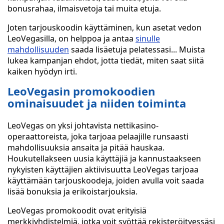
bonusrahaa, ilmaisvetoja tai muita etuja.
Joten tarjouskoodin käyttäminen, kun asetat vedon
LeoVegasilla, on helppoa ja antaa
sinulle
mahdollisuuden
saada lisäetuja pelatessasi... Muista
lukea kampanjan ehdot, jotta tiedät, miten saat siitä
kaiken hyödyn irti.
LeoVegasin promokoodien
ominaisuudet ja niiden toiminta
LeoVegas on yksi johtavista nettikasino-
operaattoreista, joka tarjoaa pelaajille runsaasti
mahdollisuuksia ansaita ja pitää hauskaa.
Houkutellakseen uusia käyttäjiä ja kannustaakseen
nykyisten käyttäjien aktiivisuutta LeoVegas tarjoaa
käyttämään tarjouskoodeja, joiden avulla voit saada
lisää bonuksia ja erikoistarjouksia.
LeoVegas promokoodit ovat erityisiä
merkkiyhdistelmiä, jotka voit syöttää rekisteröityessäsi