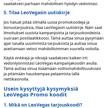
saadaksesi parhaan mahdollisen hyödyn vedoistasi.
5. Tilaa LeoVegasin uutiskirje
Jos haluat pitää silmällä uusia promokoodeja ja
bonustarjouksia, tilaa LeoVegasin uutiskirje. Näin saat
ilmoitukset uusista kampanjoista ja tarjouskoodeista
suoraan postilaatikkoosi. Tämä auttaa sinua pysymään
ajan tasalla uusimmista tarjouksista ja auttaa sinua
asettamaan vetosi mahdollisimman suurella voitolla.
Käytä vinkkejä ja niksejä saadaksesi kaiken irti
vedonlyönnistäsi LeoVegas-kampanjakoodin avulla.
Tämä auttaa sinua lisäämään voittomahdollisuuksiasi
ja pitämään hauskempaa pelaamista tällä
nettikasinolla.
Usein kysyttyjä kysymyksiä
LeoVegas Promo koodit
1. Mikä on LeoVegas tarjouskoodi?