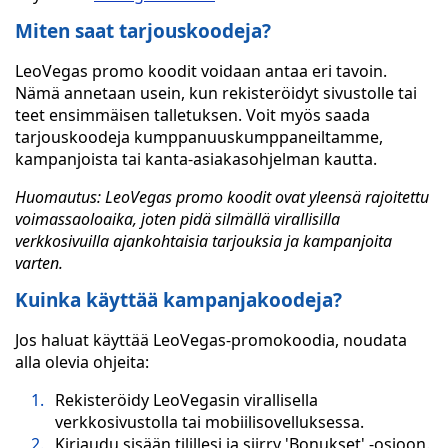
Miten saat tarjouskoodeja?
LeoVegas promo koodit voidaan antaa eri tavoin.
Nämä annetaan usein, kun rekisteröidyt sivustolle tai
teet ensimmäisen talletuksen. Voit myös saada
tarjouskoodeja kumppanuuskumppaneiltamme,
kampanjoista tai kanta-asiakasohjelman kautta.
Huomautus: LeoVegas promo koodit ovat yleensä rajoitettu
voimassaoloaika, joten pidä silmällä virallisilla
verkkosivuilla ajankohtaisia tarjouksia ja kampanjoita
varten.
Kuinka käyttää kampanjakoodeja?
Jos haluat käyttää LeoVegas-promokoodia, noudata
alla olevia ohjeita:
Rekisteröidy LeoVegasin virallisella
verkkosivustolla tai mobiilisovelluksessa.
Kirjaudu sisään tilillesi ja siirry 'Bonukset' -osioon.