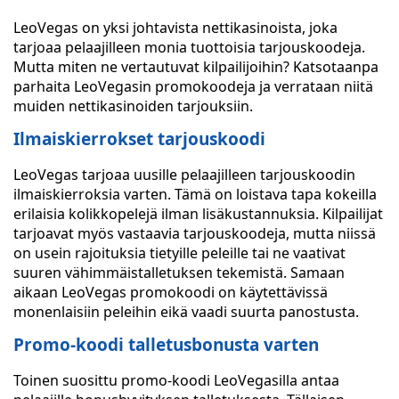
LeoVegas on yksi johtavista nettikasinoista, joka
tarjoaa pelaajilleen monia tuottoisia tarjouskoodeja.
Mutta miten ne vertautuvat kilpailijoihin? Katsotaanpa
parhaita LeoVegasin promokoodeja ja verrataan niitä
muiden nettikasinoiden tarjouksiin.
Ilmaiskierrokset tarjouskoodi
LeoVegas tarjoaa uusille pelaajilleen tarjouskoodin
ilmaiskierroksia varten. Tämä on loistava tapa kokeilla
erilaisia kolikkopelejä ilman lisäkustannuksia. Kilpailijat
tarjoavat myös vastaavia tarjouskoodeja, mutta niissä
on usein rajoituksia tietyille peleille tai ne vaativat
suuren vähimmäistalletuksen tekemistä. Samaan
aikaan LeoVegas promokoodi on käytettävissä
monenlaisiin peleihin eikä vaadi suurta panostusta.
Promo-koodi talletusbonusta varten
Toinen suosittu promo-koodi LeoVegasilla antaa