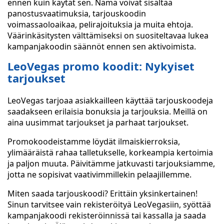
ennen kuin käytät sen. Nämä voivat sisältää
panostusvaatimuksia, tarjouskoodin
voimassaoloaikaa, pelirajoituksia ja muita ehtoja.
Väärinkäsitysten välttämiseksi on suositeltavaa lukea
kampanjakoodin säännöt ennen sen aktivoimista.
LeoVegas promo koodit: Nykyiset
tarjoukset
LeoVegas tarjoaa asiakkailleen käyttää tarjouskoodeja
saadakseen erilaisia bonuksia ja tarjouksia. Meillä on
aina uusimmat tarjoukset ja parhaat tarjoukset.
Promokoodeistamme löydät ilmaiskierroksia,
ylimääräistä rahaa talletukselle, korkeampia kertoimia
ja paljon muuta. Päivitämme jatkuvasti tarjouksiamme,
jotta ne sopisivat vaativimmillekin pelaajillemme.
Miten saada tarjouskoodi? Erittäin yksinkertainen!
Sinun tarvitsee vain rekisteröityä LeoVegasiin, syöttää
kampanjakoodi rekisteröinnissä tai kassalla ja saada