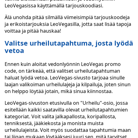
LeoVegasissa käyttämällä tarjouskoodiasi.
Älä unohda pitää silmällä viimeisimpiä tarjouskoodeja
ja erikoistarjouksia LeoVegasilla, jotta saat lisää tapoja
voittaa ja pitää hauskaa!
Valitse urheilutapahtuma, josta lyödä
vetoa
Ennen kuin aloitat vedonlyönnin LeoVegas promo
code, on tärkeää, että valitset urheilutapahtuman
haluat lyödä vetoa. LeoVegas-sivusto tarjoaa sinulle
laajan valikoiman urheilulajeja ja kilpailuja, joten sinun
on helppo löytää jotain, mikä sinua kiinnostaa.
LeoVegas-sivuston etusivulla on "Urheilu"-osio, jossa
esitellään kaikki saatavilla olevat urheilutapahtumien
kategoriat. Voit valita jalkapallosta, koripallosta,
tenniksestä, jääkiekosta ja monista muista
urheilulajeista. Voit myös suodattaa tapahtumia maan
tai liigan mukaan löytääksesi juuri sen, mitä tarvitset.