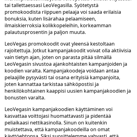
tai tallettaessasi LeoVegasilla. Syötetystä
promokoodista riippuen pelaaja voi saada erilaisia
bonuksia, kuten lisärahaa pelaamiseen,
ilmaiskierroksia kolikkopeleihin, korkeamman
palautusprosentin ja paljon muuta.
LeoVegas promokoodit ovat yleensä kestoltaan
rajoitettuja. Jotkut kampanjakoodit voivat olla aktiivisia
vain tietyn ajan, joten on parasta pitää silmällä
LeoVegasin sivustoa ajankohtaisten kampanjoiden ja
koodien varalta. Kampanjakoodeja voidaan antaa
pelaajille pysyvästi tai osana erityisiä kampanjoita,
joten kannattaa tarkistaa sähköpostisi ja
henkilökohtainen kaappisi uusien kampanjakoodien ja
bonusten varalta.
LeoVegasin kampanjakoodien käyttäminen voi
kasvattaa voittojasi huomattavasti ja pidentää
peliaikaasi nettikasinolla. Sinun on kuitenkin
muistettava, että kampanjakoodeilla on omat
käyttöehtonsa. Siksi suosittelemme vahvasti, että