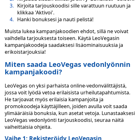
Kirjoita tarjouskoodisi sille varattuun ruutuun ja
klikkaa 'Aktivoi'.
Hanki bonuksesi ja nauti pelistä!
Muista lukea kampanjakoodien ehdot, sillä ne voivat
vaihdella tarjouksesta toiseen. Käytä LeoVegasin
kampanjakoodeja saadaksesi lisäominaisuuksia ja
erikoistarjouksia!
Miten saada LeoVegas vedonlyönnin
kampanjakoodi?
LeoVegas on yksi parhaista online-vedonvälittäjistä,
jossa voit lyödä vetoa erilaisista urheilutapahtumista.
He tarjoavat myös erilaisia kampanjoita ja
promokoodeja käyttäjilleen, joiden avulla voit saada
ylimääräisiä bonuksia, kun asetat vetoja. Lunastaaksesi
LeoVegas vedonlyönti tarjouskoodisi, seuraa näitä
vaiheittaisia ohjeita.
Vaihe 1: Rekisteröidy LeoVegasin