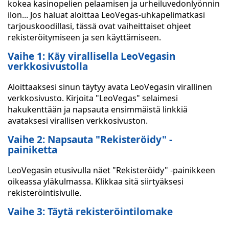
kokea kasinopelien pelaamisen ja urheiluvedonlyönnin
ilon... Jos haluat aloittaa LeoVegas-uhkapelimatkasi
tarjouskoodillasi, tässä ovat vaiheittaiset ohjeet
rekisteröitymiseen ja sen käyttämiseen.
Vaihe 1: Käy virallisella LeoVegasin
verkkosivustolla
Aloittaaksesi sinun täytyy avata LeoVegasin virallinen
verkkosivusto. Kirjoita "LeoVegas" selaimesi
hakukenttään ja napsauta ensimmäistä linkkiä
avataksesi virallisen verkkosivuston.
Vaihe 2: Napsauta "Rekisteröidy" -
painiketta
LeoVegasin etusivulla näet "Rekisteröidy" -painikkeen
oikeassa yläkulmassa. Klikkaa sitä siirtyäksesi
rekisteröintisivulle.
Vaihe 3: Täytä rekisteröintilomake