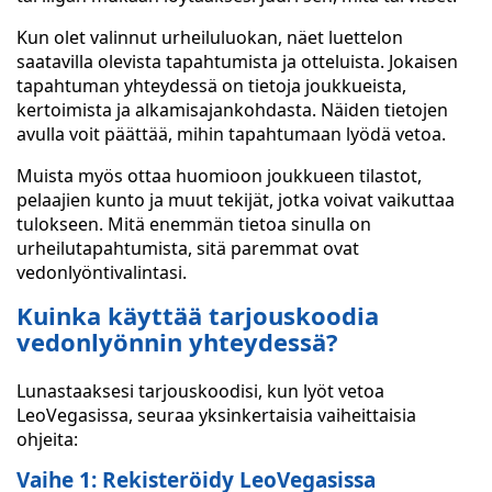
Kun olet valinnut urheiluluokan, näet luettelon
saatavilla olevista tapahtumista ja otteluista. Jokaisen
tapahtuman yhteydessä on tietoja joukkueista,
kertoimista ja alkamisajankohdasta. Näiden tietojen
avulla voit päättää, mihin tapahtumaan lyödä vetoa.
Muista myös ottaa huomioon joukkueen tilastot,
pelaajien kunto ja muut tekijät, jotka voivat vaikuttaa
tulokseen. Mitä enemmän tietoa sinulla on
urheilutapahtumista, sitä paremmat ovat
vedonlyöntivalintasi.
Kuinka käyttää tarjouskoodia
vedonlyönnin yhteydessä?
Lunastaaksesi tarjouskoodisi, kun lyöt vetoa
LeoVegasissa, seuraa yksinkertaisia vaiheittaisia
ohjeita:
Vaihe 1: Rekisteröidy LeoVegasissa