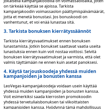
Jokaisella kampanjakoodilla on voimassaoloaika, joten
on tärkeää käyttää se ajoissa. Tarkista
kampanjakoodin voimassaolon päättymispäivämäärät,
jotta et menetä bonustasi. Jos bonuskoodi on
vanhentunut, et voi enää lunastaa sitä.
3. Tarkista bonuksen kierrätyssäännöt
Tarkista kierrätysvaatimukset ennen bonuksen
lunastamista. Jotkin bonukset saattavat vaatia useita
lunastuksia ennen kuin voit nostaa voittosi. Selvitä
bonuksen kierrätysvaatimukset ja varmista, että olet
valmis täyttämään ne ennen kuin asetat panoksesi.
4. Käytä tarjouskoodeja yhdessä muiden
kampanjoiden ja bonusten kanssa
LeoVegas-kampanjakoodeja voidaan usein käyttää
yhdessä muiden kampanjoiden ja bonusten kanssa.
Voit esimerkiksi saada kierrosten promokoodin
yhdessä tervetuliaisbonuksen tai viikoittaisten
kampanjoiden kanssa. Hyödynnä tämä mahdollisuus