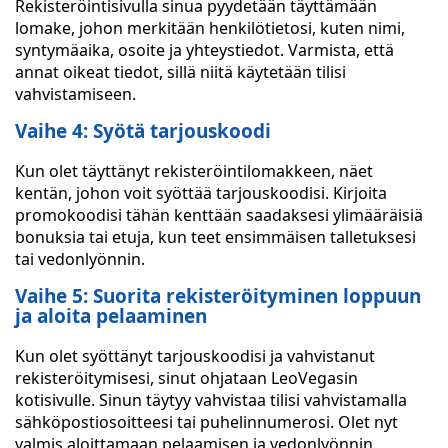
Rekisteröintisivulla sinua pyydetään täyttämään
lomake, johon merkitään henkilötietosi, kuten nimi,
syntymäaika, osoite ja yhteystiedot. Varmista, että
annat oikeat tiedot, sillä niitä käytetään tilisi
vahvistamiseen.
Vaihe 4: Syötä tarjouskoodi
Kun olet täyttänyt rekisteröintilomakkeen, näet
kentän, johon voit syöttää tarjouskoodisi. Kirjoita
promokoodisi tähän kenttään saadaksesi ylimääräisiä
bonuksia tai etuja, kun teet ensimmäisen talletuksesi
tai vedonlyönnin.
Vaihe 5: Suorita rekisteröityminen loppuun
ja aloita pelaaminen
Kun olet syöttänyt tarjouskoodisi ja vahvistanut
rekisteröitymisesi, sinut ohjataan LeoVegasin
kotisivulle. Sinun täytyy vahvistaa tilisi vahvistamalla
sähköpostiosoitteesi tai puhelinnumerosi. Olet nyt
valmis aloittamaan pelaamisen ja vedonlyönnin