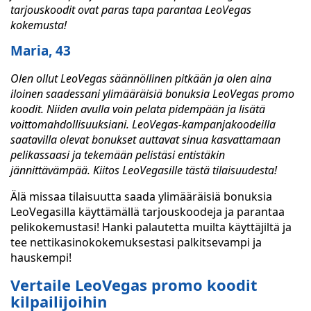
tarjouskoodit ovat paras tapa parantaa LeoVegas
kokemusta!
Maria, 43
Olen ollut LeoVegas säännöllinen pitkään ja olen aina
iloinen saadessani ylimääräisiä bonuksia LeoVegas promo
koodit. Niiden avulla voin pelata pidempään ja lisätä
voittomahdollisuuksiani. LeoVegas-kampanjakoodeilla
saatavilla olevat bonukset auttavat sinua kasvattamaan
pelikassaasi ja tekemään pelistäsi entistäkin
jännittävämpää. Kiitos LeoVegasille tästä tilaisuudesta!
Älä missaa tilaisuutta saada ylimääräisiä bonuksia
LeoVegasilla käyttämällä tarjouskoodeja ja parantaa
pelikokemustasi! Hanki palautetta muilta käyttäjiltä ja
tee nettikasinokokemuksestasi palkitsevampi ja
hauskempi!
Vertaile LeoVegas promo koodit
kilpailijoihin