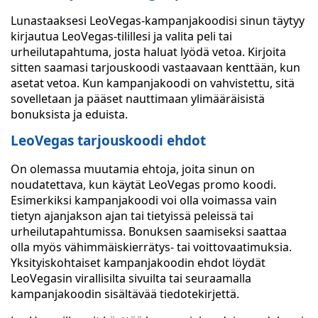
Lunastaaksesi LeoVegas-kampanjakoodisi sinun täytyy
kirjautua LeoVegas-tilillesi ja valita peli tai
urheilutapahtuma, josta haluat lyödä vetoa. Kirjoita
sitten saamasi tarjouskoodi vastaavaan kenttään, kun
asetat vetoa. Kun kampanjakoodi on vahvistettu, sitä
sovelletaan ja pääset nauttimaan ylimääräisistä
bonuksista ja eduista.
LeoVegas tarjouskoodi ehdot
On olemassa muutamia ehtoja, joita sinun on
noudatettava, kun käytät LeoVegas promo koodi.
Esimerkiksi kampanjakoodi voi olla voimassa vain
tietyn ajanjakson ajan tai tietyissä peleissä tai
urheilutapahtumissa. Bonuksen saamiseksi saattaa
olla myös vähimmäiskierrätys- tai voittovaatimuksia.
Yksityiskohtaiset kampanjakoodin ehdot löydät
LeoVegasin virallisilta sivuilta tai seuraamalla
kampanjakoodin sisältävää tiedotekirjettä.