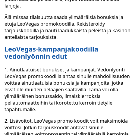
lahjoja.
Älä missaa tilaisuutta saada ylimääräisiä bonuksia ja
etuja LeoVegas promokoodilla. Rekisteröidy
tarjouskoodilla ja nauti laadukkaista peleistä ja kasinon
anteliaista tarjouksista.
LeoVegas-kampanjakoodilla
vedonlyönnin edut
1. Ainutlaatuiset bonukset ja kampanjat. Vedonlyönti
LeoVegas promokoodilla antaa sinulle mahdollisuuden
voittaa ainutlaatuisia bonuksia ja kampanjoita, jotka
eivät ole muiden pelaajien saatavilla. Tämä voi olla
ylimääräinen bonussaldo, ilmaiskierroksia
peliautomaatteihin tai korotettu kerroin tietylle
tapahtumalle.
2. Lisävoitot. LeoVegas promo koodit voit maksimoida
voittosi. Jotkin tarjouskoodit antavat sinulle
ylimääräisen voittoprosentin tai ylimääräisiä kertoimia,