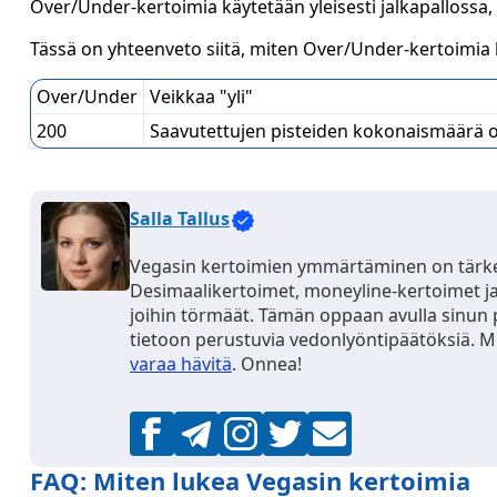
Over/Under-kertoimia käytetään yleisesti jalkapallossa, 
Tässä on yhteenveto siitä, miten Over/Under-kertoimia 
Over/Under
Veikkaa "yli"
200
Saavutettujen pisteiden kokonaismäärä o
Salla Tallus
Vegasin kertoimien ymmärtäminen on tärke
Desimaalikertoimet, moneyline-kertoimet j
joihin törmäät. Tämän oppaan avulla sinun
tietoon perustuvia vedonlyöntipäätöksiä. Mu
varaa hävitä
. Onnea!
FAQ: Miten lukea Vegasin kertoimia