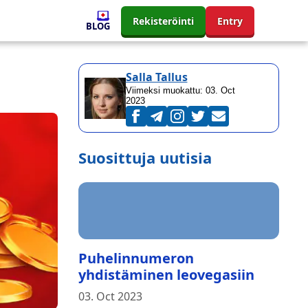
Rekisteröinti
Entry
BLOG
Salla Tallus
Viimeksi muokattu:
03. Oct
2023
Suosittuja uutisia
Puhelinnumeron
yhdistäminen leovegasiin
03. Oct 2023