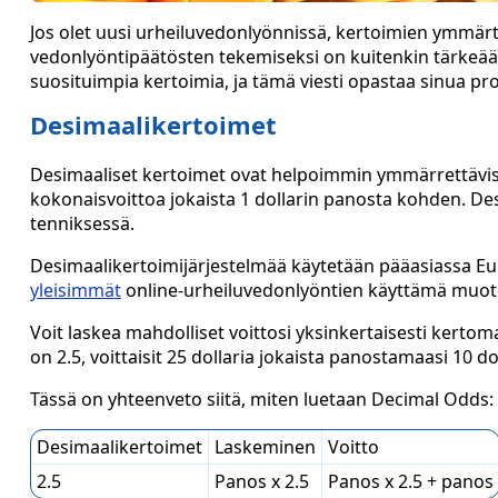
Jos olet uusi urheiluvedonlyönnissä, kertoimien ymmärt
vedonlyöntipäätösten tekemiseksi on kuitenkin tärkeää
suosituimpia kertoimia, ja tämä viesti opastaa sinua pr
Desimaalikertoimet
Desimaaliset kertoimet ovat helpoimmin ymmärrettäviss
kokonaisvoittoa jokaista 1 dollarin panosta kohden. Desi
tenniksessä.
Desimaalikertoimijärjestelmää käytetään pääasiassa Eu
yleisimmät
online-urheiluvedonlyöntien käyttämä muot
Voit laskea mahdolliset voittosi yksinkertaisesti kerto
on 2.5, voittaisit 25 dollaria jokaista panostamaasi 10 d
Tässä on yhteenveto siitä, miten luetaan Decimal Odds:
Desimaalikertoimet
Laskeminen
Voitto
2.5
Panos x 2.5
Panos x 2.5 + panos