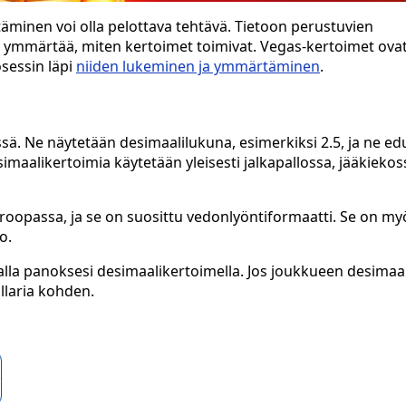
äminen voi olla pelottava tehtävä. Tietoon perustuvien
 ymmärtää, miten kertoimet toimivat. Vegas-kertoimet ova
osessin läpi
niiden lukeminen ja ymmärtäminen
.
ä. Ne näytetään desimaalilukuna, esimerkiksi 2.5, ja ne ed
maalikertoimia käytetään yleisesti jalkapallossa, jääkiekos
roopassa, ja se on suosittu vedonlyöntiformaatti. Se on my
o.
malla panoksesi desimaalikertoimella. Jos joukkueen desimaa
ollaria kohden.