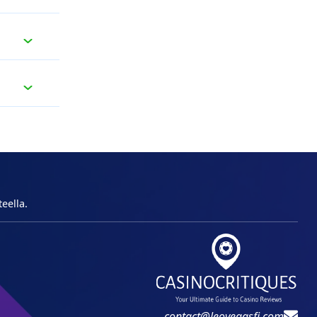
eella.
contact@leovegasfi.com