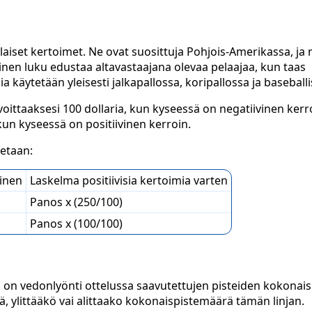
iset kertoimet. Ne ovat suosittuja Pohjois-Amerikassa, ja 
ivinen luku edustaa altavastaajana olevaa pelaajaa, kun taas
 käytetään yleisesti jalkapallossa, koripallossa ja baseballi
ttaaksesi 100 dollaria, kun kyseessä on negatiivinen kerro
kun kyseessä on positiivinen kerroin.
uetaan:
minen
Laskelma positiivisia kertoimia varten
Panos x (250/100)
Panos x (100/100)
, on vedonlyönti ottelussa saavutettujen pisteiden kokonai
itä, ylittääkö vai alittaako kokonaispistemäärä tämän linjan.