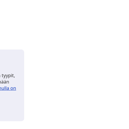
.
tyypit,
emään
nulla on