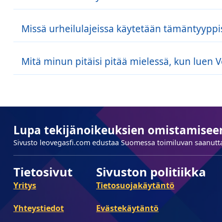
kokonaispistemäärä tämän linjan.
Voit lyödä vetoa siitä, ylittääkö vai alittaako koko
Missä urheilulajeissa käytetään tämäntyyppi
Desimaalikertoimia, moneyline-kertoimia ja over/und
Mitä minun pitäisi pitää mielessä, kun luen 
koripallossa, baseballissa, jalkapallossa, jääkiekoss
Muista aina pelata vastuullisesti ja älä koskaan pa
kertoimet voivat muuttua ja vaihdella eri urheiluved
kertoimia
löytää paras
arvoa vedollesi.
Lupa tekijänoikeuksien omistamisee
Sivusto leovegasfi.com edustaa Suomessa toimiluvan saanutta
Tietosivut
Sivuston politiikka
Yritys
Tietosuojakäytäntö
Yhteystiedot
Evästekäytäntö