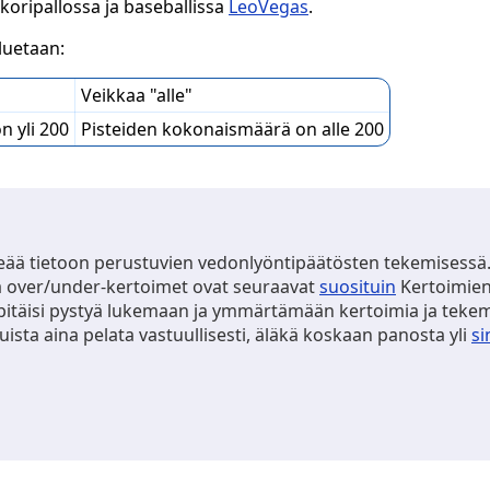
koripallossa ja baseballissa
LeoVegas
.
luetaan:
Veikkaa "alle"
n yli 200
Pisteiden kokonaismäärä on alle 200
ää tietoon perustuvien vedonlyöntipäätösten tekemisessä
a over/under-kertoimet ovat seuraavat
suosituin
Kertoimien 
 pitäisi pystyä lukemaan ja ymmärtämään kertoimia ja tek
ista aina pelata vastuullisesti, äläkä koskaan panosta yli
si