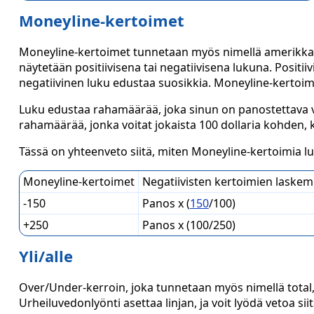
Moneyline-kertoimet
Moneyline-kertoimet tunnetaan myös nimellä amerikkala
näytetään positiivisena tai negatiivisena lukuna. Positi
negatiivinen luku edustaa suosikkia. Moneyline-kertoimia
Luku edustaa rahamäärää, joka sinun on panostettava voi
rahamäärää, jonka voitat jokaista 100 dollaria kohden, 
Tässä on yhteenveto siitä, miten Moneyline-kertoimia l
Moneyline-kertoimet
Negatiivisten kertoimien laske
-150
Panos x (
150
/100)
+250
Panos x (100/250)
Yli/alle
Over/Under-kerroin, joka tunnetaan myös nimellä total
Urheiluvedonlyönti asettaa linjan, ja voit lyödä vetoa si