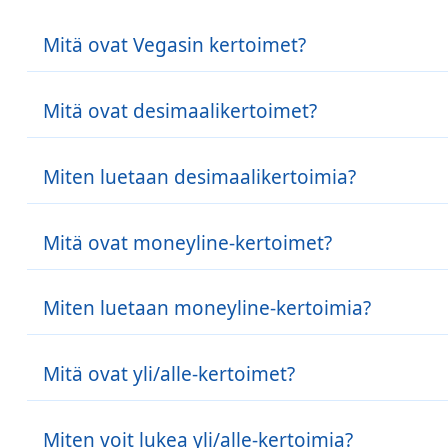
Mitä ovat Vegasin kertoimet?
Vegas-kertoimet ovat vedonlyöntikertoimien tyyppi
Mitä ovat desimaalikertoimet?
edustavat tietyn lopputuloksen todennäköisyyttä 
Desimaalikertoimet ovat lähinnä Euroopassa käytet
Miten luetaan desimaalikertoimia?
esimerkiksi 2.5, ja ne edustavat kokonaisvoittoa jo
Voit laskea mahdollisen voittosi kertomalla panoks
Mitä ovat moneyline-kertoimet?
2...5, voitat 25 dollaria jokaista panostamaasi 10 do
Moneyline-kertoimet ovat Pohjois-Amerikassa suositt
Miten luetaan moneyline-kertoimia?
lukuna. Positiivinen luku edustaa altavastaajana ol
Luku edustaa rahamäärää, joka sinun on panostettav
Mitä ovat yli/alle-kertoimet?
kerroin, ja rahamäärää, jonka voitat jokaista 100 do
Over/Under-kertoimet, jotka tunnetaan myös nimellä
Miten voit lukea yli/alle-kertoimia?
kokonaismäärästä. Urheiluvedonlyönti asettaa linjan, 