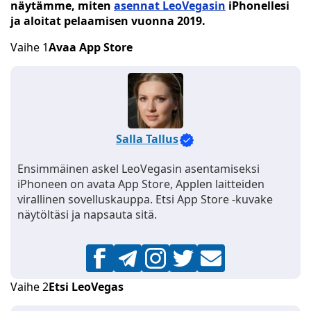
näytämme, miten
asennat LeoVegasin
iPhonellesi
ja aloitat pelaamisen vuonna 2019.
Vaihe 1
Avaa App Store
Salla Tallus
Ensimmäinen askel LeoVegasin asentamiseksi
iPhoneen on avata App Store, Applen laitteiden
virallinen sovelluskauppa. Etsi App Store -kuvake
näytöltäsi ja napsauta sitä.
Vaihe 2
Etsi LeoVegas