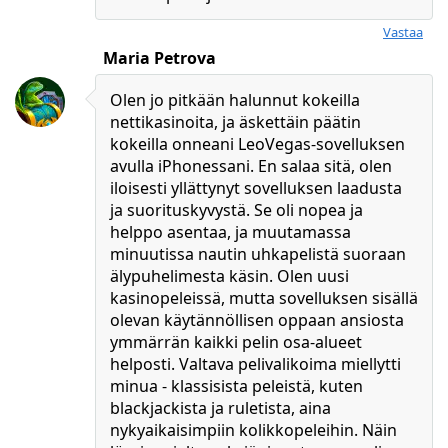
Maria Petrova
Olen jo pitkään halunnut kokeilla
nettikasinoita, ja äskettäin päätin
kokeilla onneani LeoVegas-sovelluksen
avulla iPhonessani. En salaa sitä, olen
iloisesti yllättynyt sovelluksen laadusta
ja suorituskyvystä. Se oli nopea ja
helppo asentaa, ja muutamassa
minuutissa nautin uhkapelistä suoraan
älypuhelimesta käsin. Olen uusi
kasinopeleissä, mutta sovelluksen sisällä
olevan käytännöllisen oppaan ansiosta
ymmärrän kaikki pelin osa-alueet
helposti. Valtava pelivalikoima miellytti
minua - klassisista peleistä, kuten
blackjackista ja ruletista, aina
nykyaikaisimpiin kolikkopeleihin. Näin