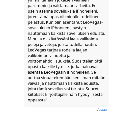
ymmärtämään jokaisen vaiheen
paremmin ja välttämään virheitä. En
usein asenna sovelluksia iPhonelleni,
joten tämä opas oli minulle todellinen
pelastus. Kun olin asentanut LeoVegas-
sovelluksen iPhoneeni, pystyin
nauttimaan kaikista sovelluksen eduista.
Minulla oli käytössäni laaja valikoima
pelejä ja vetoja, joista todella nautin.
LeoVegas tarjoaa todella laajan
valikoiman viihdettä ja
voittomahdollisuuksia. Suosittelen tätä
opasta kaikille tytöille, jotka haluavat
asentaa LeoVegasin iPhonelleen. Se
auttaa sinua tekemään sen ilman mitään
vaivaa ja nauttimaan kaikista eduista,
joita tämä sovellus voi tarjota. Suuret
kiitokset kirjoittajalle näin hyödyllisestä
oppaasta!