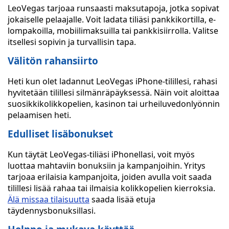
LeoVegas tarjoaa runsaasti maksutapoja, jotka sopivat
jokaiselle pelaajalle. Voit ladata tiliäsi pankkikortilla, e-
lompakoilla, mobiilimaksuilla tai pankkisiirrolla. Valitse
itsellesi sopivin ja turvallisin tapa.
Välitön rahansiirto
Heti kun olet ladannut LeoVegas iPhone-tilillesi, rahasi
hyvitetään tilillesi silmänräpäyksessä. Näin voit aloittaa
suosikkikolikkopelien, kasinon tai urheiluvedonlyönnin
pelaamisen heti.
Edulliset lisäbonukset
Kun täytät LeoVegas-tiliäsi iPhonellasi, voit myös
luottaa mahtaviin bonuksiin ja kampanjoihin. Yritys
tarjoaa erilaisia kampanjoita, joiden avulla voit saada
tilillesi lisää rahaa tai ilmaisia kolikkopelien kierroksia.
Älä missaa tilaisuutta
saada lisää etuja
täydennysbonuksillasi.