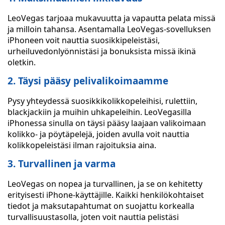
LeoVegas tarjoaa mukavuutta ja vapautta pelata missä
ja milloin tahansa. Asentamalla LeoVegas-sovelluksen
iPhoneen voit nauttia suosikkipeleistäsi,
urheiluvedonlyönnistäsi ja bonuksista missä ikinä
oletkin.
2. Täysi pääsy pelivalikoimaamme
Pysy yhteydessä suosikkikolikkopeleihisi, rulettiin,
blackjackiin ja muihin uhkapeleihin. LeoVegasilla
iPhonessa sinulla on täysi pääsy laajaan valikoimaan
kolikko- ja pöytäpelejä, joiden avulla voit nauttia
kolikkopeleistäsi ilman rajoituksia aina.
3. Turvallinen ja varma
LeoVegas on nopea ja turvallinen, ja se on kehitetty
erityisesti iPhone-käyttäjille. Kaikki henkilökohtaiset
tiedot ja maksutapahtumat on suojattu korkealla
turvallisuustasolla, joten voit nauttia pelistäsi