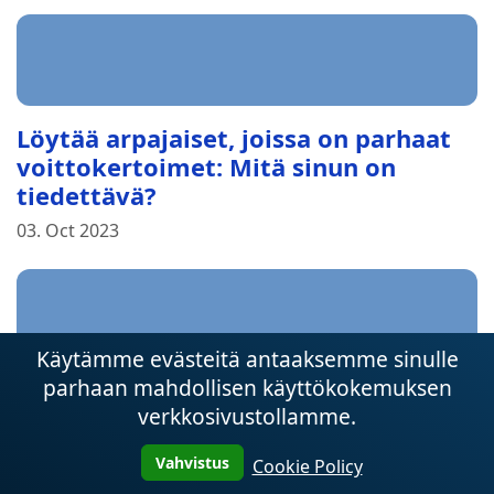
Löytää arpajaiset, joissa on parhaat
voittokertoimet: Mitä sinun on
tiedettävä?
03. Oct 2023
Käytämme evästeitä antaaksemme sinulle
parhaan mahdollisen käyttökokemuksen
Kuinka huijata kolikkopelejä
verkkosivustollamme.
leovegasissa
03. Oct 2023
Vahvistus
Cookie Policy