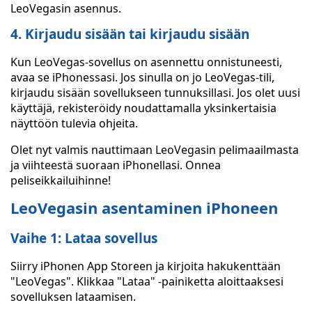
LeoVegasin asennus.
4. Kirjaudu sisään tai kirjaudu sisään
Kun LeoVegas-sovellus on asennettu onnistuneesti,
avaa se iPhonessasi. Jos sinulla on jo LeoVegas-tili,
kirjaudu sisään sovellukseen tunnuksillasi. Jos olet uusi
käyttäjä, rekisteröidy noudattamalla yksinkertaisia
näyttöön tulevia ohjeita.
Olet nyt valmis nauttimaan LeoVegasin pelimaailmasta
ja viihteestä suoraan iPhonellasi. Onnea
peliseikkailuihinne!
LeoVegasin asentaminen iPhoneen
Vaihe 1: Lataa sovellus
Siirry iPhonen App Storeen ja kirjoita hakukenttään
"LeoVegas". Klikkaa "Lataa" -painiketta aloittaaksesi
sovelluksen lataamisen.