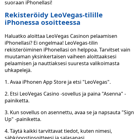
suoraan iPhonellasi!
Rekisteröidy LeoVegas-tilille
iPhonessa osoitteessa
Haluatko aloittaa LeoVegas Casinon pelaamisen
iPhonellasi? Ei ongelmaa! LeoVegas-tilin
rekisteröiminen iPhonellasi on helppoa. Tarvitset vain
muutaman yksinkertaisen vaiheen aloittaaksesi
pelaamisen ja nauttiaksesi suuresta valikoimasta
uhkapelejä.
1. Avaa iPhonen App Store ja etsi "LeoVegas".
2. Etsi LeoVegas Casino -sovellus ja paina "Asenna" -
painiketta.
3. Kun sovellus on asennettu, avaa se ja napsauta "Sign
Up" -painiketta.
4. Täytä kaikki tarvittavat tiedot, kuten nimesi,
sähköpostiosoitteesi ja salasanasi.