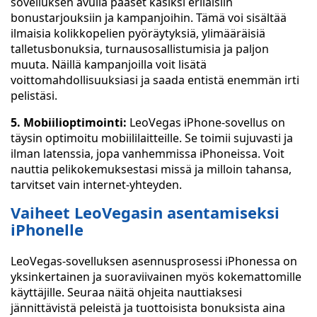
sovelluksen avulla pääset käsiksi erilaisiin
bonustarjouksiin ja kampanjoihin. Tämä voi sisältää
ilmaisia kolikkopelien pyöräytyksiä, ylimääräisiä
talletusbonuksia, turnausosallistumisia ja paljon
muuta. Näillä kampanjoilla voit lisätä
voittomahdollisuuksiasi ja saada entistä enemmän irti
pelistäsi.
5. Mobiilioptimointi:
LeoVegas iPhone-sovellus on
täysin optimoitu mobiililaitteille. Se toimii sujuvasti ja
ilman latenssia, jopa vanhemmissa iPhoneissa. Voit
nauttia pelikokemuksestasi missä ja milloin tahansa,
tarvitset vain internet-yhteyden.
Vaiheet LeoVegasin asentamiseksi
iPhonelle
LeoVegas-sovelluksen asennusprosessi iPhonessa on
yksinkertainen ja suoraviivainen myös kokemattomille
käyttäjille. Seuraa näitä ohjeita nauttiaksesi
jännittävistä peleistä ja tuottoisista bonuksista aina