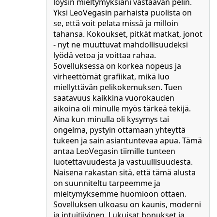
löysin mieltymyksiäni vastaavan pelin.
Yksi LeoVegasin parhaista puolista on
se, että voit pelata missä ja milloin
tahansa. Kokoukset, pitkät matkat, jonot
- nyt ne muuttuvat mahdollisuudeksi
lyödä vetoa ja voittaa rahaa.
Sovelluksessa on korkea nopeus ja
virheettömät grafiikat, mikä luo
miellyttävän pelikokemuksen. Tuen
saatavuus kaikkina vuorokauden
aikoina oli minulle myös tärkeä tekijä.
Aina kun minulla oli kysymys tai
ongelma, pystyin ottamaan yhteyttä
tukeen ja sain asiantuntevaa apua. Tämä
antaa LeoVegasin tiimille tunteen
luotettavuudesta ja vastuullisuudesta.
Naisena rakastan sitä, että tämä alusta
on suunniteltu tarpeemme ja
mieltymyksemme huomioon ottaen.
Sovelluksen ulkoasu on kaunis, moderni
ja intuitiivinen. Lukuisat bonukset ja