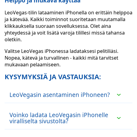
Helppo ja mukava käyttää
LeoVegas-tilin lataaminen iPhonella on erittäin helppoa
ja kätevää. Kaikki toiminnot suoritetaan muutamalla
klikkauksella suoraan sovelluksessa. Olet aina
yhteydessä ja voit lisätä varoja tilillesi missä tahansa
oletkin.
Valitse LeoVegas iPhonessa ladataksesi pelitiliäsi.
Nopea, kätevä ja turvallinen - kaikki mitä tarvitset
mukavaan pelaamiseen.
KYSYMYKSIÄ JA VASTAUKSIA:
LeoVegasin asentaminen iPhoneen?
Asenna LeoVegas iPhonelle menemällä App
Storeen, etsi sovellus, napsauta "Asenna" -
Voinko ladata LeoVegasin iPhonelle
painiketta ja odota, että sovellus latautuu ja
viralliselta sivustolta?
asentuu.
Ei,
voit ladata LeoVegas
-sovelluksen vain