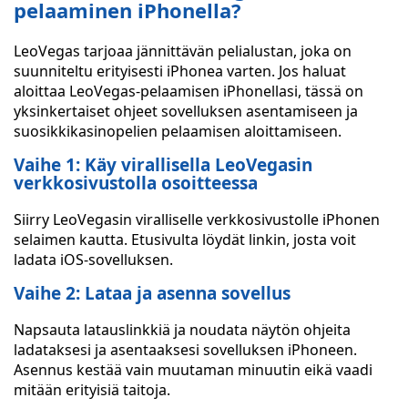
pelaaminen iPhonella?
LeoVegas tarjoaa jännittävän pelialustan, joka on
suunniteltu erityisesti iPhonea varten. Jos haluat
aloittaa LeoVegas-pelaamisen iPhonellasi, tässä on
yksinkertaiset ohjeet sovelluksen asentamiseen ja
suosikkikasinopelien pelaamisen aloittamiseen.
Vaihe 1: Käy virallisella LeoVegasin
verkkosivustolla osoitteessa
Siirry LeoVegasin viralliselle verkkosivustolle iPhonen
selaimen kautta. Etusivulta löydät linkin, josta voit
ladata iOS-sovelluksen.
Vaihe 2: Lataa ja asenna sovellus
Napsauta latauslinkkiä ja noudata näytön ohjeita
ladataksesi ja asentaaksesi sovelluksen iPhoneen.
Asennus kestää vain muutaman minuutin eikä vaadi
mitään erityisiä taitoja.