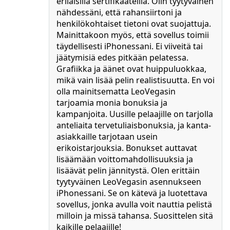
erilaisilla sertifikaateilla. Olin tyytyväinen
nähdessäni, että rahansiirtoni ja
henkilökohtaiset tietoni ovat suojattuja.
Mainittakoon myös, että sovellus toimii
täydellisesti iPhonessani. Ei viiveitä tai
jäätymisiä edes pitkään pelatessa.
Grafiikka ja äänet ovat huippuluokkaa,
mikä vain lisää pelin realistisuutta. En voi
olla mainitsematta LeoVegasin
tarjoamia monia bonuksia ja
kampanjoita. Uusille pelaajille on tarjolla
anteliaita tervetuliaisbonuksia, ja kanta-
asiakkaille tarjotaan usein
erikoistarjouksia. Bonukset auttavat
lisäämään voittomahdollisuuksia ja
lisäävät pelin jännitystä. Olen erittäin
tyytyväinen LeoVegasin asennukseen
iPhonessani. Se on kätevä ja luotettava
sovellus, jonka avulla voit nauttia pelistä
milloin ja missä tahansa. Suosittelen sitä
kaikille pelaajille!