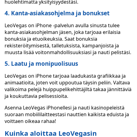
huolehtimatta yksityisyydestäsi.
4. Kanta-asiakasohjelma ja bonukset
LeoVegas on iPhone -palvelun avulla sinusta tulee
kanta-asiakasohjelman jäsen, joka tarjoaa erilaisia
bonuksia ja etuoikeuksia. Saat bonuksia
rekisteröitymisestä, talletuksista, kampanjoista ja
muusta lisää voitonmahdollisuuksiasi ja nauti pelistäsi.
5. Laatu ja monipuolisuus
LeoVegas on iPhone tarjoaa laadukasta grafiikkaa ja
animaatioita, joten voit uppoutua täysin peliin. Valtava
valikoima pelejä huippupelikehittäjiltä takaa jännittäviä
ja koukuttavia pelisessioita.
Asenna LeoVegas iPhonellesi ja nauti kasinopeleistä
suoraan mobiililaitteestasi nauttien kaikista eduista ja
voittaen oikeaa rahaa!
Kuinka aloittaa LeoVegasin