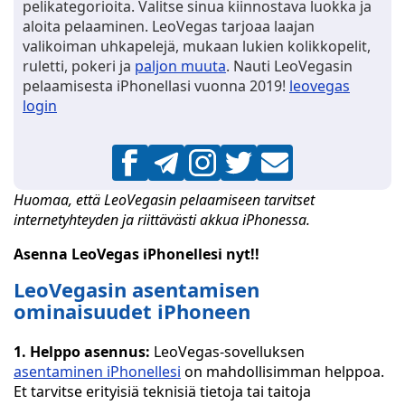
pelikategorioita. Valitse sinua kiinnostava luokka ja
aloita pelaaminen. LeoVegas tarjoaa laajan
valikoiman uhkapelejä, mukaan lukien kolikkopelit,
ruletti, pokeri ja
paljon muuta
. Nauti LeoVegasin
pelaamisesta iPhonellasi vuonna 2019!
leovegas
login
Huomaa, että LeoVegasin pelaamiseen tarvitset
internetyhteyden ja riittävästi akkua iPhonessa.
Asenna LeoVegas iPhonellesi nyt!!
LeoVegasin asentamisen
ominaisuudet iPhoneen
1. Helppo asennus:
LeoVegas-sovelluksen
asentaminen iPhonellesi
on mahdollisimman helppoa.
Et tarvitse erityisiä teknisiä tietoja tai taitoja