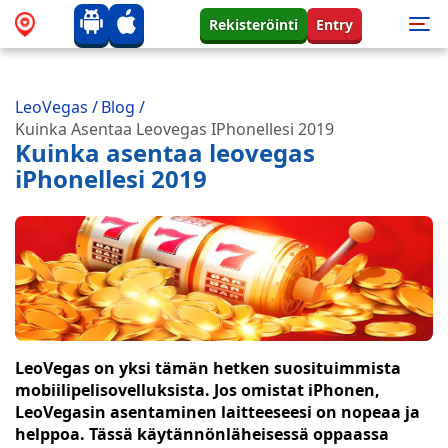
Rekisteröinti
Entry
LeoVegas
/
Blog
/
Kuinka Asentaa Leovegas IPhonellesi 2019
Kuinka asentaa leovegas
iPhonellesi 2019
LeoVegas on yksi tämän hetken suosituimmista
mobiilipelisovelluksista. Jos omistat iPhonen,
LeoVegasin asentaminen laitteeseesi on nopeaa ja
helppoa. Tässä käytännönläheisessä oppaassa