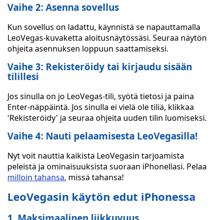
Vaihe 2: Asenna sovellus
Kun sovellus on ladattu, käynnistä se napauttamalla
LeoVegas-kuvaketta aloitusnäytössäsi. Seuraa näytön
ohjeita asennuksen loppuun saattamiseksi.
Vaihe 3: Rekisteröidy tai kirjaudu sisään
tilillesi
Jos sinulla on jo LeoVegas-tili, syötä tietosi ja paina
Enter-näppäintä. Jos sinulla ei vielä ole tiliä, klikkaa
'Rekisteröidy' ja seuraa ohjeita uuden tilin luomiseksi.
Vaihe 4: Nauti pelaamisesta LeoVegasilla!
Nyt voit nauttia kaikista LeoVegasin tarjoamista
peleistä ja ominaisuuksista suoraan iPhonellasi. Pelaa
milloin tahansa
, missä tahansa!
LeoVegasin käytön edut iPhonessa
1. Maksimaalinen liikkuvuus