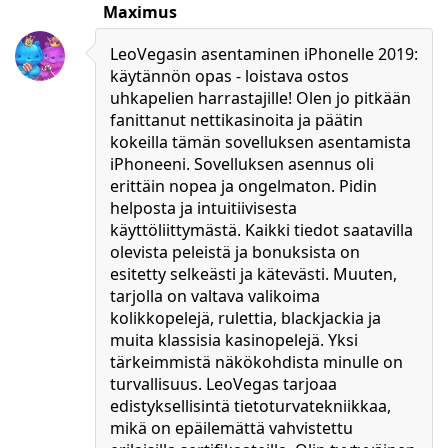
Maximus
LeoVegasin asentaminen iPhonelle 2019:
käytännön opas - loistava ostos
uhkapelien harrastajille! Olen jo pitkään
fanittanut nettikasinoita ja päätin
kokeilla tämän sovelluksen asentamista
iPhoneeni. Sovelluksen asennus oli
erittäin nopea ja ongelmaton. Pidin
helposta ja intuitiivisesta
käyttöliittymästä. Kaikki tiedot saatavilla
olevista peleistä ja bonuksista on
esitetty selkeästi ja kätevästi. Muuten,
tarjolla on valtava valikoima
kolikkopelejä, rulettia, blackjackia ja
muita klassisia kasinopelejä. Yksi
tärkeimmistä näkökohdista minulle on
turvallisuus. LeoVegas tarjoaa
edistyksellisintä tietoturvatekniikkaa,
mikä on epäilemättä vahvistettu