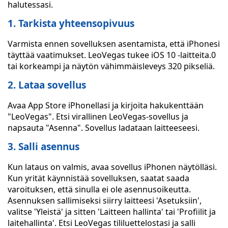
halutessasi.
1. Tarkista yhteensopivuus
Varmista ennen sovelluksen asentamista, että iPhonesi
täyttää vaatimukset. LeoVegas tukee iOS 10 -laitteita.0
tai korkeampi ja näytön vähimmäisleveys 320 pikseliä.
2. Lataa sovellus
Avaa App Store iPhonellasi ja kirjoita hakukenttään
"LeoVegas". Etsi virallinen LeoVegas-sovellus ja
napsauta "Asenna". Sovellus ladataan laitteeseesi.
3. Salli asennus
Kun lataus on valmis, avaa sovellus iPhonen näytölläsi.
Kun yrität käynnistää sovelluksen, saatat saada
varoituksen, että sinulla ei ole asennusoikeutta.
Asennuksen sallimiseksi siirry laitteesi 'Asetuksiin',
valitse 'Yleistä' ja sitten 'Laitteen hallinta' tai 'Profiilit ja
laitehallinta'. Etsi LeoVegas tililuettelostasi ja salli