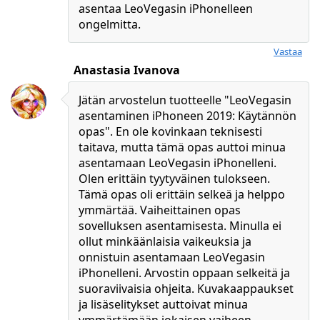
asentaa LeoVegasin iPhonelleen
ongelmitta.
Anastasia Ivanova
Jätän arvostelun tuotteelle "LeoVegasin
asentaminen iPhoneen 2019: Käytännön
opas". En ole kovinkaan teknisesti
taitava, mutta tämä opas auttoi minua
asentamaan LeoVegasin iPhonelleni.
Olen erittäin tyytyväinen tulokseen.
Tämä opas oli erittäin selkeä ja helppo
ymmärtää. Vaiheittainen opas
sovelluksen asentamisesta. Minulla ei
ollut minkäänlaisia vaikeuksia ja
onnistuin asentamaan LeoVegasin
iPhonelleni. Arvostin oppaan selkeitä ja
suoraviivaisia ohjeita. Kuvakaappaukset
ja lisäselitykset auttoivat minua