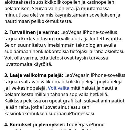
aloittaaksesi suosikkikolikkopelien ja kasinopelien
pelaamisen. Seuraa vain ohjeita, ja muutamassa
minuutissa olet valmis käynnistämään sovelluksen ja
nauttimaan pelikokemuksesta.
2. Turvallinen ja varma:
LeoVegas iPhone-sovellus
tarjoaa korkean tason turvallisuutta ja luotettavuutta.
Se on suunniteltu viimeisimmän teknologian avulla
suojaamaan henkilökohtaisia tietojasi ja raha-asioitasi.
Voit olla varma, että tietosi ovat täysin turvassa
luvattomalta käytöltä.
3. Laaja valikoima pelejä:
LeoVegasin iPhone-sovellus
tarjoaa valtavan valikoiman kolikkopelejä, pöytäpelejä
ja live-kasinopelejä.
Voit valita
mitä haluat ja nauttia
pelaamisesta milloin tahansa sopivalla hetkellä.
Kaikissa peleissä on upeat grafiikat, sulavat animaatiot
ja ääniraita, jotka luovat ainutlaatuisen
kasinokokemuksen suoraan iPhonessasi.
4. Bonukset ja ylennykset:
LeoVegas iPhone-