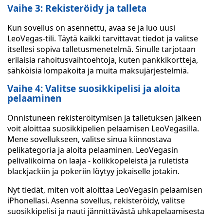
Vaihe 3: Rekisteröidy ja talleta
Kun sovellus on asennettu, avaa se ja luo uusi
LeoVegas-tili. Täytä kaikki tarvittavat tiedot ja valitse
itsellesi sopiva talletusmenetelmä. Sinulle tarjotaan
erilaisia rahoitusvaihtoehtoja, kuten pankkikortteja,
sähköisiä lompakoita ja muita maksujärjestelmiä.
Vaihe 4: Valitse suosikkipelisi ja aloita
pelaaminen
Onnistuneen rekisteröitymisen ja talletuksen jälkeen
voit aloittaa suosikkipelien pelaamisen LeoVegasilla.
Mene sovellukseen, valitse sinua kiinnostava
pelikategoria ja aloita pelaaminen. LeoVegasin
pelivalikoima on laaja - kolikkopeleistä ja ruletista
blackjackiin ja pokeriin löytyy jokaiselle jotakin.
Nyt tiedät, miten voit aloittaa LeoVegasin pelaamisen
iPhonellasi. Asenna sovellus, rekisteröidy, valitse
suosikkipelisi ja nauti jännittävästä uhkapelaamisesta