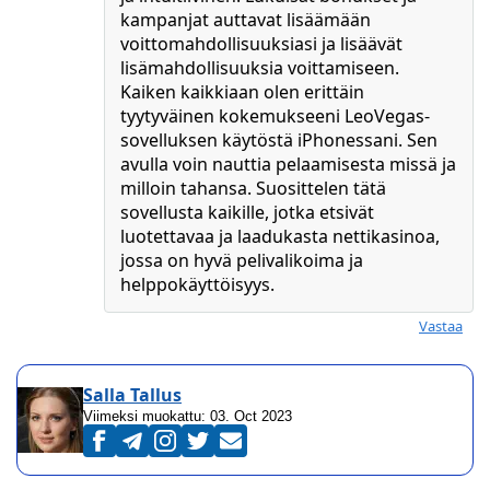
kampanjat auttavat lisäämään
voittomahdollisuuksiasi ja lisäävät
lisämahdollisuuksia voittamiseen.
Kaiken kaikkiaan olen erittäin
tyytyväinen kokemukseeni LeoVegas-
sovelluksen käytöstä iPhonessani. Sen
avulla voin nauttia pelaamisesta missä ja
milloin tahansa. Suosittelen tätä
sovellusta kaikille, jotka etsivät
luotettavaa ja laadukasta nettikasinoa,
jossa on hyvä pelivalikoima ja
helppokäyttöisyys.
Salla Tallus
Viimeksi muokattu:
03. Oct 2023