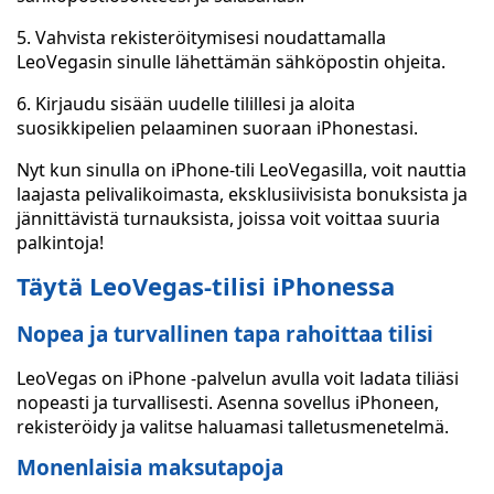
5. Vahvista rekisteröitymisesi noudattamalla
LeoVegasin sinulle lähettämän sähköpostin ohjeita.
6. Kirjaudu sisään uudelle tilillesi ja aloita
suosikkipelien pelaaminen suoraan iPhonestasi.
Nyt kun sinulla on iPhone-tili LeoVegasilla, voit nauttia
laajasta pelivalikoimasta, eksklusiivisista bonuksista ja
jännittävistä turnauksista, joissa voit voittaa suuria
palkintoja!
Täytä LeoVegas-tilisi iPhonessa
Nopea ja turvallinen tapa rahoittaa tilisi
LeoVegas on iPhone -palvelun avulla voit ladata tiliäsi
nopeasti ja turvallisesti. Asenna sovellus iPhoneen,
rekisteröidy ja valitse haluamasi talletusmenetelmä.
Monenlaisia maksutapoja