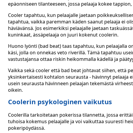
epäonniseen tilanteeseen, jossa pelaaja kokee tappion, n
Cooler tapahtuu, kun pelaajalle jaetaan poikkeuksellise
tapahtua, vaikka paremman käden saanut pelaaja ei olisi 
häviävänsä. Jos esimerkiksi pelaajalle jaetaan taskuässä
kuninkaat, ässäpelaaja on juuri kokenut coolerin.
Huono lyönti (bad beat) taas tapahtuu, kun pelaajalla
käsi, jolla on onnekas veto riverillä. Tämä tapahtuu usein
vastustajansa ottaa riskin heikommalla kädellä ja päätyy 
Vaikka sekä cooler että bad beat johtavat siihen, että p
yksinkertaisesti kohtalon seurausta - hävinnyt pelaaja e
usein seurausta hävinneen pelaajan tekemästä virheestä -
oikein.
Coolerin psykologinen vaikutus
Coolerilla tarkoitetaan pokerissa tilannetta, jossa eritt
tuhoisa kokemus pelaajalle ja voi vaikuttaa suuresti he
pokeripöydässä.