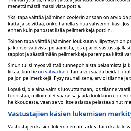
menettämästä massiivista pottia.
Yksi tapa välttää jääminen coolerin ansaan on arvioida p
kättä ja selvittää, onko hänellä sinua vahvempi käsi. Jos 
ennen kuin panostat lisää pelimerkkejä pottiin.
Toinen tapa välttää jääminen loukkuun viilipyttyyn on pe
ja konservatiivista pelaamista, jos epäilet vastustajall
tappiot ja säästämään pelimerkkejä parempaa kättä var
Sinun tulisi myös välttää tunnepohjaista pelaamista ja k
liikaa, kun he
on vahva käsi
. Tämä voi saada heidät un
paljon pelimerkkejä. Pysy rauhallisena, arvioi tilanne j
Lopuksi, ole aina valmis luovuttamaan, jos tilanne vaatii
tunnistaa, milloin olet vaarassa jäädä loukkuun coolerii
heikkoudesta, vaan se voi itse asiassa pelastaa sinut 
Vastustajien käsien lukemisen merkit
Vastustajien käsien lukeminen on tärkeä taito kaikille va