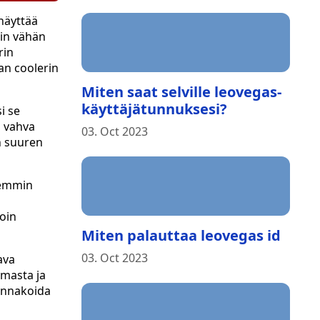
 näyttää
ain vähän
rin
an coolerin
Miten saat selville leovegas-
käyttäjätunnuksesi?
i se
n vahva
03. Oct 2023
n suuren
iemmin
loin
Miten palauttaa leovegas id
03. Oct 2023
ava
mmasta ja
 ennakoida