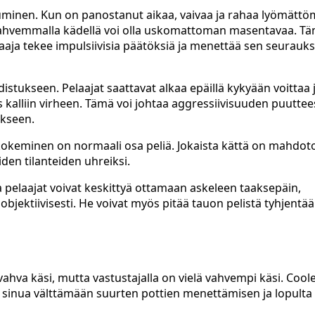
uminen. Kun on panostanut aikaa, vaivaa ja rahaa lyömättö
hvemmalla kädellä voi olla uskomattoman masentavaa. T
laaja tekee impulsiivisia päätöksiä ja menettää sen seurauk
istukseen. Pelaajat saattavat alkaa epäillä kykyään voittaa 
s kalliin virheen. Tämä voi johtaa aggressiivisuuden puutte
äkseen.
n kokeminen on normaali osa peliä. Jokaista kättä on mahdot
iden tilanteiden uhreiksi.
 pelaajat voivat keskittyä ottamaan askeleen taaksepäin,
objektiivisesti. He voivat myös pitää tauon pelistä tyhjentä
 vahva käsi, mutta vastustajalla on vielä vahvempi käsi. Cool
taa sinua välttämään suurten pottien menettämisen ja lopult