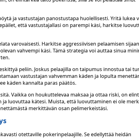
öytä ja vastustajan panostustapa huolellisesti. Yritä lukea v
epäilet, että vastustajallasi on parempi käsi, harkitse luovu
lata varovaisesti. Harkitse aggressiivisen pelaamisen sijaan
asi olevan vahvempi käsi. Tämä strategia voi auttaa sinua m
ten.
eskittyä peliin. Joskus pelaajilla on taipumus innostua tai t
ohtamaan vastustajan vahvemman käden ja lopulta menett
a tee käden kannalta paras päätös.
 sitä. Vaikka on houkuttelevaa maksaa ja ottaa riski, on eli
n ja luovuttaa kätesi. Muista, että luovuttaminen ei ole merk
menettämästä merkittävän osan pelimerkeistäsi.
ys
kavasti otettaville pokerinpelaajille. Se edellyttää heidän