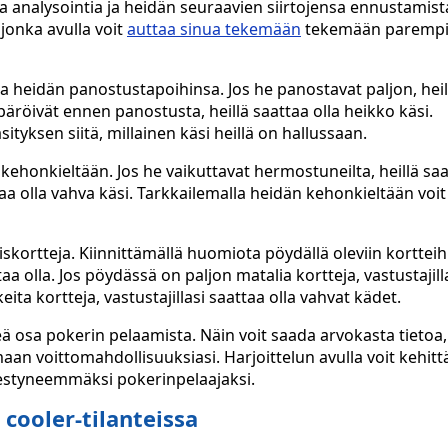
a analysointia ja heidän seuraavien siirtojensa ennustamis
 jonka avulla voit
auttaa sinua tekemään
tekemään paremp
ta heidän panostustapoihinsa. Jos he panostavat paljon, heil
päröivät ennen panostusta, heillä saattaa olla heikko käsi.
tyksen siitä, millainen käsi heillä on hallussaan.
kehonkieltään. Jos he vaikuttavat hermostuneilta, heillä saa
ttaa olla vahva käsi. Tarkkailemalla heidän kehonkieltään voi
iskortteja. Kiinnittämällä huomiota pöydällä oleviin kortteih
ttaa olla. Jos pöydässä on paljon matalia kortteja, vastustajill
eita kortteja, vastustajillasi saattaa olla vahvat kädet.
ä osa pokerin pelaamista. Näin voit saada arvokasta tietoa,
 voittomahdollisuuksiasi. Harjoittelun avulla voit kehittä
menestyneemmäksi pokerinpelaajaksi.
ooler-tilanteissa