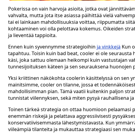
Pokerissa on vain harvoja asioita, jotka ovat jännittävä
vahvalta, mutta jota itse asiassa päihittää vielä vahvemp
tai ei lainkaan mahdollisuuksia voittaa, riippumatta siitä
kohtaaminen voi olla pelottava kokemus. Oikeiden strat
ja lieventää tappioita.
Ennen kuin syvennymme strategioihin
ja vinkkejä
Kun ol
tapahtuu. Toisin kuin bad beat, cooler ei ole seurausta 
käsi, joka sattuu olemaan heikompi kuin vastustajan va
tunnesijoituksen käteen ja sen seurauksena huonojen 
Yksi kriittinen näkökohta coolerin käsittelyssä on sen
mainitsimme, cooler on tilanne, jossa et todennäköisest
mahdollisimman pian. Tämä vaatii kuitenkin paljon strate
tunnistat viilennyksen, sekä miten pysyä rauhallisena j
Toinen tärkeä strategia on ottaa huomioon pelaamasi pel
enemmän riskejä ja pelattava aggressiivisesti pysyäksesi
konservatiivisemmasta lähestymistavasta. Kun ymmärrät 
viileämpiä tilanteita ja mukauttaa strategiaasi sen muka