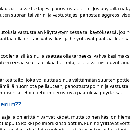
lautaan ja vastustajiesi panostustapoihin. Jos pöydällä näky
ten suoran tai värin, ja vastustajasi panostaa aggressiivises
muutoksia vastustajan käyttäytymisessä tai käytöksessä. Jos h
aattaa olla erittäin vahva käsi ja he yrittävät päättää, kuink
cooleria, sillä sinulla saattaa olla tarpeeksi vahva käsi mak
een ei saa sijoittaa liikaa tunteita, ja olla valmis luovutta
rkeä taito, joka voi auttaa sinua välttämään suurten potti
tämällä huomiota pelilautaan, panostustapoihin ja vastustaj
teisiin ja tehdä tietoon perustuvia päätöksiä pöydässä.
eriin??
elaajalla on erittäin vahvat kädet, mutta toinen käsi on hie
lopulta kaikki pelimerkkinsä pottiin, kun he yrittävät voit
, on elintärkeä taito pokerissa, sillä se voi pelastaa sinut