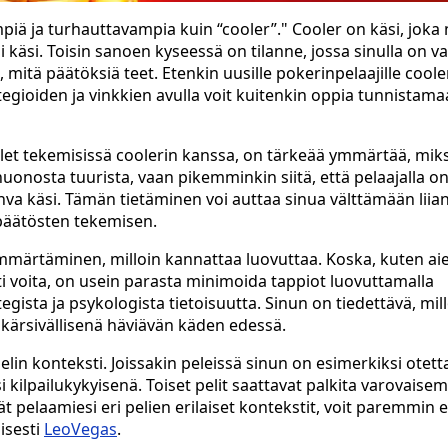
mpiä ja turhauttavampia kuin “cooler”." Cooler on käsi, joka
i käsi. Toisin sanoen kyseessä on tilanne, jossa sinulla on v
, mitä päätöksiä teet. Etenkin uusille pokerinpelaajille coole
egioiden ja vinkkien avulla voit kuitenkin oppia tunnistama
et tekemisissä coolerin kanssa, on tärkeää ymmärtää, miks
huonosta tuurista, vaan pikemminkin siitä, että pelaajalla o
hva käsi. Tämän tietäminen voi auttaa sinua välttämään liia
päätösten tekemisen.
 ymmärtäminen, milloin kannattaa luovuttaa. Koska, kuten a
i voita, on usein parasta minimoida tappiot luovuttamalla
gista ja psykologista tietoisuutta. Sinun on tiedettävä, mil
a kärsivällisenä häviävän käden edessä.
in konteksti. Joissakin peleissä sinun on esimerkiksi otett
 kilpailukykyisenä. Toiset pelit saattavat palkita varovaise
pelaamiesi eri pelien erilaiset kontekstit, voit paremmin
isesti
LeoVegas
.