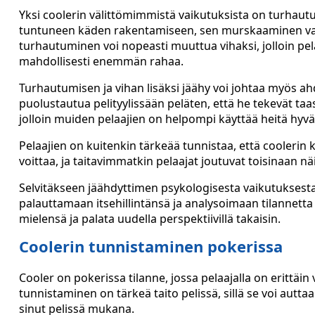
Yksi coolerin välittömimmistä vaikutuksista on turhaut
tuntuneen käden rakentamiseen, sen murskaaminen va
turhautuminen voi nopeasti muuttua vihaksi, jolloin pe
mahdollisesti enemmän rahaa.
Turhautumisen ja vihan lisäksi jäähy voi johtaa myös ahd
puolustautua pelityylissään peläten, että he tekevät taa
jolloin muiden pelaajien on helpompi käyttää heitä hyv
Pelaajien on kuitenkin tärkeää tunnistaa, että cooleri
voittaa, ja taitavimmatkin pelaajat joutuvat toisinaan nä
Selvitäkseen jäähdyttimen psykologisesta vaikutuksesta
palauttamaan itsehillintänsä ja analysoimaan tilannetta 
mielensä ja palata uudella perspektiivillä takaisin.
Coolerin tunnistaminen pokerissa
Cooler on pokerissa tilanne, jossa pelaajalla on erittäin
tunnistaminen on tärkeä taito pelissä, sillä se voi aut
sinut pelissä mukana.