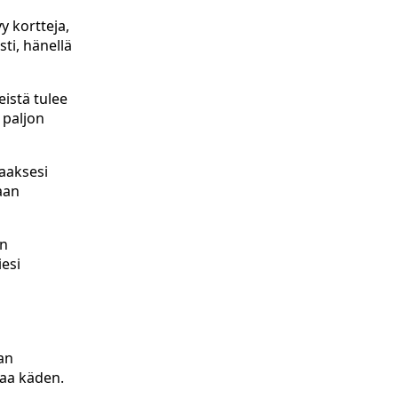
y kortteja,
ti, hänellä
eistä tulee
a paljon
saaksesi
maan
en
iesi
man
taa käden.