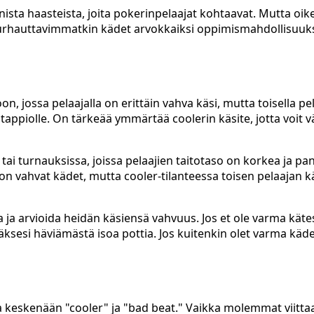
sta haasteista, joita pokerinpelaajat kohtaavat. Mutta oike
ää turhauttavimmatkin kädet arvokkaiksi oppimismahdollisuuks
on, jossa pelaajalla on erittäin vahva käsi, mutta toisella pe
tappiolle. On tärkeää ymmärtää coolerin käsite, jotta voit vä
 tai turnauksissa, joissa pelaajien taitotaso on korkea ja pa
 on vahvat kädet, mutta cooler-tilanteessa toisen pelaajan k
 ja arvioida heidän käsiensä vahvuus. Jos et ole varma käte
äksesi häviämästä isoa pottia. Jos kuitenkin olet varma kädes
aa keskenään "cooler" ja "bad beat." Vaikka molemmat viitta