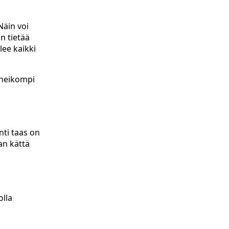
Näin voi
n tietää
lee kaikki
 heikompi
nti taas on
an kättä
olla