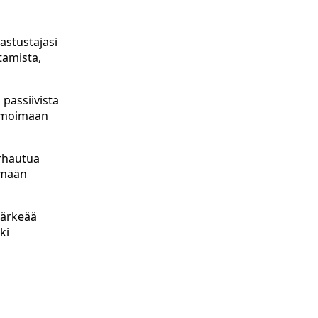
astustajasi
ttamista,
 passiivista
inimoimaan
urhautua
ämään
ntärkeää
ki