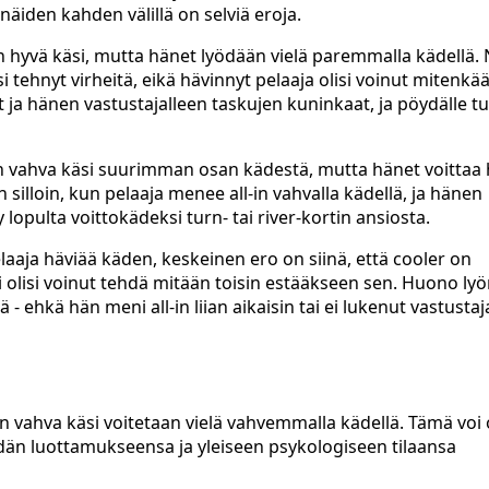
äiden kahden välillä on selviä eroja.
n hyvä käsi, mutta hänet lyödään vielä paremmalla kädellä. 
tehnyt virheitä, eikä hävinnyt pelaaja olisi voinut mitenkää
t ja hänen vastustajalleen taskujen kuninkaat, ja pöydälle tu
 on vahva käsi suurimman osan kädestä, mutta hänet voittaa
 silloin, kun pelaaja menee all-in vahvalla kädellä, ja hänen
lopulta voittokädeksi turn- tai river-kortin ansiosta.
elaaja häviää käden, keskeinen ero on siinä, että cooler on
i olisi voinut tehdä mitään toisin estääkseen sen. Huono lyö
 ehkä hän meni all-in liian aikaisin tai ei lukenut vastustaj
äin vahva käsi voitetaan vielä vahvemmalla kädellä. Tämä voi 
idän luottamukseensa ja yleiseen psykologiseen tilaansa