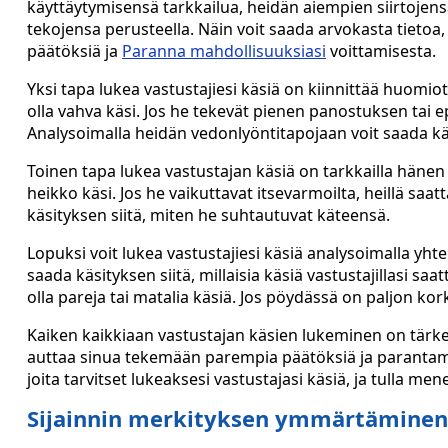
käyttäytymisensä tarkkailua, heidän aiempien siirtojens
tekojensa perusteella. Näin voit saada arvokasta tietoa,
päätöksiä ja
Paranna mahdollisuuksiasi
voittamisesta.
Yksi tapa lukea vastustajiesi käsiä on kiinnittää huomio
olla vahva käsi. Jos he tekevät pienen panostuksen tai e
Analysoimalla heidän vedonlyöntitapojaan voit saada käsi
Toinen tapa lukea vastustajan käsiä on tarkkailla hänen 
heikko käsi. Jos he vaikuttavat itsevarmoilta, heillä saa
käsityksen siitä, miten he suhtautuvat käteensä.
Lopuksi voit lukea vastustajiesi käsiä analysoimalla yhte
saada käsityksen siitä, millaisia käsiä vastustajillasi saa
olla pareja tai matalia käsiä. Jos pöydässä on paljon kork
Kaiken kaikkiaan vastustajan käsien lukeminen on tärke
auttaa sinua tekemään parempia päätöksiä ja parantamaan
joita tarvitset lukeaksesi vastustajasi käsiä, ja tulla 
Sijainnin merkityksen ymmärtäminen c