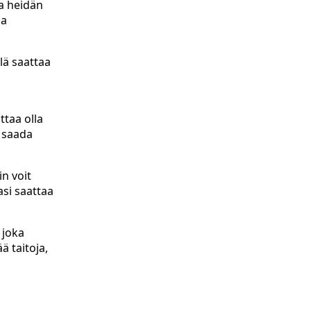
ta heidän
ia
lä saattaa
ttaa olla
t saada
in voit
asi saattaa
 joka
ä taitoja,