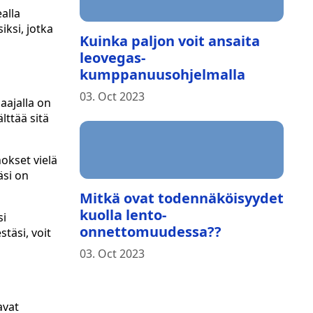
alla
iksi, jotka
Kuinka paljon voit ansaita
leovegas-
kumppanuusohjelmalla
03. Oct 2023
laajalla on
lttää sitä
nokset vielä
äsi on
Mitkä ovat todennäköisyydet
kuolla lento-
si
onnettomuudessa??
täsi, voit
03. Oct 2023
avat