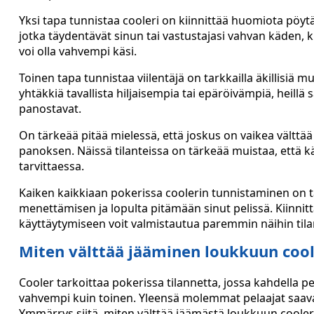
Yksi tapa tunnistaa cooleri on kiinnittää huomiota pöytä
jotka täydentävät sinun tai vastustajasi vahvan käden, ku
voi olla vahvempi käsi.
Toinen tapa tunnistaa viilentäjä on tarkkailla äkillisiä 
yhtäkkiä tavallista hiljaisempia tai epäröivämpiä, heillä s
panostavat.
On tärkeää pitää mielessä, että joskus on vaikea välttää 
panoksen. Näissä tilanteissa on tärkeää muistaa, että kät
tarvittaessa.
Kaiken kaikkiaan pokerissa coolerin tunnistaminen on tä
menettämisen ja lopulta pitämään sinut pelissä. Kiinnit
käyttäytymiseen voit valmistautua paremmin näihin tilan
Miten välttää jääminen loukkuun cool
Cooler tarkoittaa pokerissa tilannetta, jossa kahdella p
vahvempi kuin toinen. Yleensä molemmat pelaajat saavat 
Ymmärrys siitä, miten välttää jäämästä loukkuun cooleriin