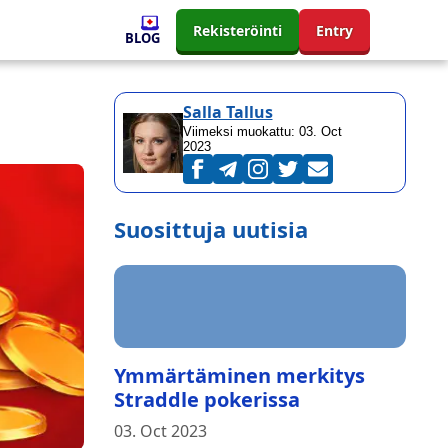
Rekisteröinti
Entry
BLOG
Salla Tallus
Viimeksi muokattu:
03. Oct
2023
Suosittuja uutisia
Ymmärtäminen merkitys
Straddle pokerissa
03. Oct 2023