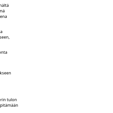
mältä
ämä
sena
ja
eseen,
onta
äkseen
erin tulon
a pitämään