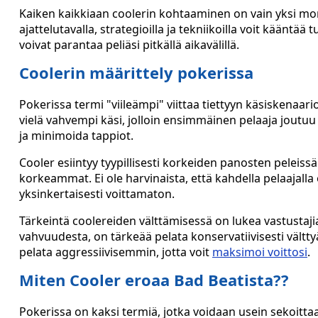
Kaiken kaikkiaan coolerin kohtaaminen on vain yksi moni
ajattelutavalla, strategioilla ja tekniikoilla voit käänt
voivat parantaa peliäsi pitkällä aikavälillä.
Coolerin määrittely pokerissa
Pokerissa termi "viileämpi" viittaa tiettyyn käsiskenaario
vielä vahvempi käsi, jolloin ensimmäinen pelaaja joutuu 
ja minimoida tappiot.
Cooler esiintyy tyypillisesti korkeiden panosten peleissä
korkeammat. Ei ole harvinaista, että kahdella pelaajalla
yksinkertaisesti voittamaton.
Tärkeintä coolereiden välttämisessä on lukea vastustajia
vahvuudesta, on tärkeää pelata konservatiivisesti vältty
pelata aggressiivisemmin, jotta voit
maksimoi voittosi
.
Miten Cooler eroaa Bad Beatista??
Pokerissa on kaksi termiä, jotka voidaan usein sekoitt