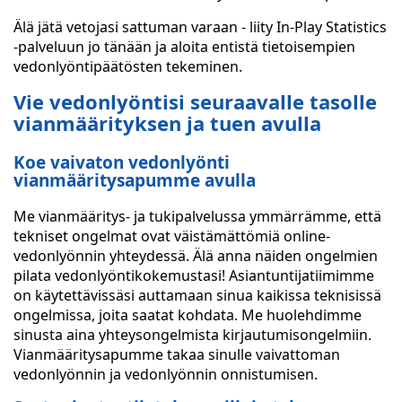
Älä jätä vetojasi sattuman varaan - liity In-Play Statistics
-palveluun jo tänään ja aloita entistä tietoisempien
vedonlyöntipäätösten tekeminen.
Vie vedonlyöntisi seuraavalle tasolle
vianmäärityksen ja tuen avulla
Koe vaivaton vedonlyönti
vianmääritysapumme avulla
Me vianmääritys- ja tukipalvelussa ymmärrämme, että
tekniset ongelmat ovat väistämättömiä online-
vedonlyönnin yhteydessä. Älä anna näiden ongelmien
pilata vedonlyöntikokemustasi! Asiantuntijatiimimme
on käytettävissäsi auttamaan sinua kaikissa teknisissä
ongelmissa, joita saatat kohdata. Me huolehdimme
sinusta aina yhteysongelmista kirjautumisongelmiin.
Vianmääritysapumme takaa sinulle vaivattoman
vedonlyönnin ja vedonlyönnin onnistumisen.