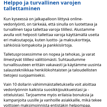
Helppo ja turvallinen varojen
tallettaminen
Kun kyseessä on jalkapalloon liittyvä online-
vedonlyönti, on tärkeää, että sinulla on luotettava ja
turvallinen tapa tallettaa varoja tilillesi. Alustamme
avulla voit helposti tallettaa varoja käyttämällä useita
eri maksutapoja, kuten luotto- ja maksukortteja,
sähköisiä lompakoita ja pankkisiirtoja.
Talletusprosessimme on nopea ja tehokas, ja varat
ilmestyvät tilillesi välittömästi. Suhtaudumme
turvallisuuteen erittäin vakavasti ja käytämme uusinta
salaustekniikkaa henkilökohtaisten ja taloudellisten
tietojesi suojaamiseksi.
Vain 10 dollarin vähimmäistalletuksella voit aloittaa
vedonlyönnin kaikista suosikkijoukkueistasi ja -
otteluistasi. Tarjoamme myös erilaisia bonuksia ja
kampanjoita uusille ja vanhoille asiakkaille, mikä tekee
voittojen maksimoinnista entistäkin helpompaa.