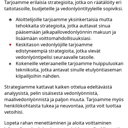
Tarjoamme erilaisia strategioita, jotka on räätälöity eri
taitotasoille, budjeteille ja vedonlyöntityyleille sopiviksi.
Aloittelijoille tarjoamme yksinkertaisia mutta
tehokkaita strategioita, jotka auttavat sinua
pääsemään jalkapallovedonlyönnin makuun ja
lisäämään voittomahdollisuuksiasi.
Keskitason vedonlyöjille tarjoamme
edistyneempiä strategioita, jotka vievät
vedonlyöntipelisi seuraavalle tasolle.
Kokeneille veteraaneille tarjoamme huippuluokan
tekniikoita, jotka antavat sinulle etulyöntiaseman
kilpailijoihin nähden.
Strategiamme kattavat kaiken ottelua edeltävästä
analyysistä, pelin sisäisestä vedonlyönnistä,
maalivedonlyönnistä ja paljon muuta. Tarjoamme myös
henkilökohtaista tukea ja neuvontaa, jotta voit luottaa
vetoihisi.
Lopeta rahan menettäminen ja aloita voittaminen