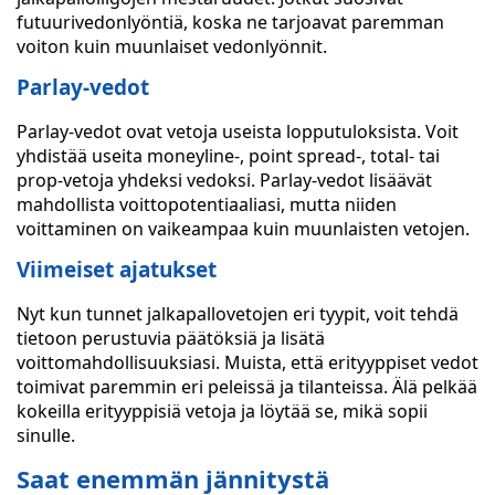
futuurivedonlyöntiä, koska ne tarjoavat paremman
voiton kuin muunlaiset vedonlyönnit.
Parlay-vedot
Parlay-vedot ovat vetoja useista lopputuloksista. Voit
yhdistää useita moneyline-, point spread-, total- tai
prop-vetoja yhdeksi vedoksi. Parlay-vedot lisäävät
mahdollista voittopotentiaaliasi, mutta niiden
voittaminen on vaikeampaa kuin muunlaisten vetojen.
Viimeiset ajatukset
Nyt kun tunnet jalkapallovetojen eri tyypit, voit tehdä
tietoon perustuvia päätöksiä ja lisätä
voittomahdollisuuksiasi. Muista, että erityyppiset vedot
toimivat paremmin eri peleissä ja tilanteissa. Älä pelkää
kokeilla erityyppisiä vetoja ja löytää se, mikä sopii
sinulle.
Saat enemmän jännitystä