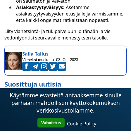
on saumaton ja vaivaton.
Asiakastyytyväisyys:
Asetamme
asiakastyytyväisyyden etusijalle ja varmistamme,
että kaikki ongelmat ratkaistaan nopeasti.
Liity vianetsintä- ja tukipalveluun jo tänään ja vie
vedonlyöntisi seuraavalle menestyksen tasolle.
Salla Tallus
Viimeksi muokattu:
03. Oct 2023
Suosittuja uutisia
Käytämme evästeitä antaaksemme sinulle
parhaan mahdollisen käyttökokemuksen
verkkosivustollamme.
Vahvistus
Cookie Policy
Soita pokerissa: Lopullinen opas