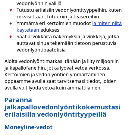
vedonlyönnin välillä
Tutustu erilaisiin vedonlyöntityyppeihin, kuten
rekvisiittaan, futuuriin ja teasereihin
Ymmärrä eri kertoimien muodot
ja miten niitä
käytetään
eduksesi
Saat arvokkaita näkemyksiä ja vinkkejä, jotka
auttavat sinua tekemään tietoon perustuvia
vedonlyöntipäätöksiä
Aloita vedonlyöntimatkasi tänään ja liity miljooniin
jalkapallofaneihin, jotka lyövät vetoa verkossa.
Kertoimien ja vedonlyöntien ymmärtäminen -
oppaamme avulla saat tarvitsemasi tiedot, joiden
avulla voit lyödä vetoa kuin ammattilainen.
Paranna
jalkapallovedonlyöntikokemustasi
erilaisilla vedonlyöntityypeillä
Moneyline-vedot