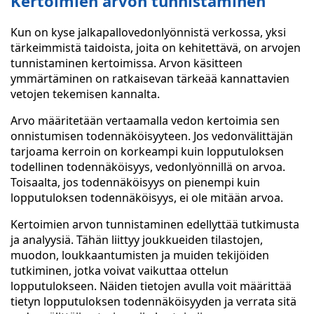
Kertoimien arvon tunnistaminen
Kun on kyse jalkapallovedonlyönnistä verkossa, yksi
tärkeimmistä taidoista, joita on kehitettävä, on arvojen
tunnistaminen kertoimissa. Arvon käsitteen
ymmärtäminen on ratkaisevan tärkeää kannattavien
vetojen tekemisen kannalta.
Arvo määritetään vertaamalla vedon kertoimia sen
onnistumisen todennäköisyyteen. Jos vedonvälittäjän
tarjoama kerroin on korkeampi kuin lopputuloksen
todellinen todennäköisyys, vedonlyönnillä on arvoa.
Toisaalta, jos todennäköisyys on pienempi kuin
lopputuloksen todennäköisyys, ei ole mitään arvoa.
Kertoimien arvon tunnistaminen edellyttää tutkimusta
ja analyysiä. Tähän liittyy joukkueiden tilastojen,
muodon, loukkaantumisten ja muiden tekijöiden
tutkiminen, jotka voivat vaikuttaa ottelun
lopputulokseen. Näiden tietojen avulla voit määrittää
tietyn lopputuloksen todennäköisyyden ja verrata sitä