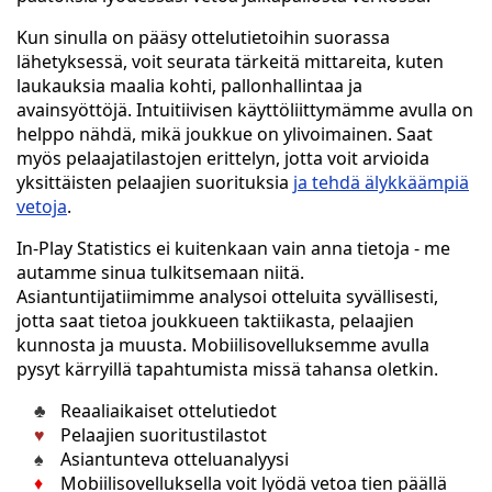
Kun sinulla on pääsy ottelutietoihin suorassa
lähetyksessä, voit seurata tärkeitä mittareita, kuten
laukauksia maalia kohti, pallonhallintaa ja
avainsyöttöjä. Intuitiivisen käyttöliittymämme avulla on
helppo nähdä, mikä joukkue on ylivoimainen. Saat
myös pelaajatilastojen erittelyn, jotta voit arvioida
yksittäisten pelaajien suorituksia
ja tehdä älykkäämpiä
vetoja
.
In-Play Statistics ei kuitenkaan vain anna tietoja - me
autamme sinua tulkitsemaan niitä.
Asiantuntijatiimimme analysoi otteluita syvällisesti,
jotta saat tietoa joukkueen taktiikasta, pelaajien
kunnosta ja muusta. Mobiilisovelluksemme avulla
pysyt kärryillä tapahtumista missä tahansa oletkin.
Reaaliaikaiset ottelutiedot
Pelaajien suoritustilastot
Asiantunteva otteluanalyysi
Mobiilisovelluksella voit lyödä vetoa tien päällä