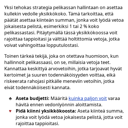
Yksi tehokas strategia pelikassan hallintaan on asettaa
kullekin vedolle yksikkökoko. Tämä tarkoittaa, että
päätät asettaa kiinteän summan, jonka voit lyödä vetoa
jokaisesta pelistä, esimerkiksi 1 tai 2 % koko
pelikassastasi. Pitäytymällä tässä yksikkökoossa voit
rajoittaa tappioitasi ja välttää holtittomia vetoja, jotka
voivat vahingoittaa lopputulostasi.
Toinen tärkeä tekijä, joka on otettava huomioon, kun
hallinnoit pelikassaasi, on se, millaisia vetoja teet.
Kannattaa keskittyä arvovetoihin, jotka tarjoavat hyvät
kertoimet ja suuren todennäköisyyden voittaa, eikä
riskeerata rahojasi pitkälle meneviin vetoihin, jotka
eivät todennäköisesti kannata.
Aseta budjetti:
Määritä
kuinka paljon voit
varaa
hävitä ennen vedonlyönnin aloittamista.
Pidä kiinni yksikkökoosta:
Aseta kiinteä summa,
jonka voit lyödä vetoa jokaisesta pelistä, jotta voit
rajoittaa tappioitasi.