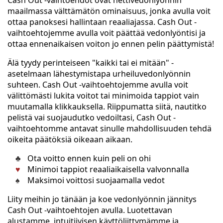
Cash Out -vaihtoehdot ovat nettivedonlyönnin
maailmassa välttämätön ominaisuus, jonka avulla voit
ottaa panoksesi hallintaan reaaliajassa. Cash Out -
vaihtoehtojemme avulla voit päättää vedonlyöntisi ja
ottaa ennenaikaisen voiton jo ennen pelin päättymistä!
Älä tyydy perinteiseen "kaikki tai ei mitään" -
asetelmaan lähestymistapa urheiluvedonlyönnin
suhteen. Cash Out -vaihtoehtojemme avulla voit
välittömästi lukita voitot tai minimoida tappiot vain
muutamalla klikkauksella. Riippumatta siitä, nautitko
pelistä vai suojaudutko vedoiltasi, Cash Out -
vaihtoehtomme antavat sinulle mahdollisuuden tehdä
oikeita päätöksiä oikeaan aikaan.
Ota voitto ennen kuin peli on ohi
Minimoi tappiot reaaliaikaisella valvonnalla
Maksimoi voittosi suojaamalla vedot
Liity meihin jo tänään ja koe vedonlyönnin jännitys
Cash Out -vaihtoehtojen avulla. Luotettavan
alustamme, intuitiivisen käyttöliittymämme ja