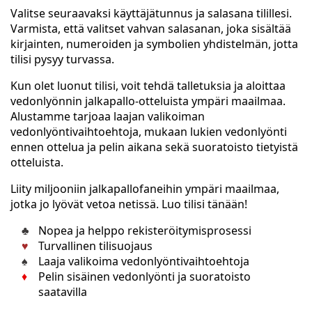
Valitse seuraavaksi käyttäjätunnus ja salasana tilillesi.
Varmista, että valitset vahvan salasanan, joka sisältää
kirjainten, numeroiden ja symbolien yhdistelmän, jotta
tilisi pysyy turvassa.
Kun olet luonut tilisi, voit tehdä talletuksia ja aloittaa
vedonlyönnin jalkapallo-otteluista ympäri maailmaa.
Alustamme tarjoaa laajan valikoiman
vedonlyöntivaihtoehtoja, mukaan lukien vedonlyönti
ennen ottelua ja pelin aikana sekä suoratoisto tietyistä
otteluista.
Liity miljooniin jalkapallofaneihin ympäri maailmaa,
jotka jo lyövät vetoa netissä. Luo tilisi tänään!
Nopea ja helppo rekisteröitymisprosessi
Turvallinen tilisuojaus
Laaja valikoima vedonlyöntivaihtoehtoja
Pelin sisäinen vedonlyönti ja suoratoisto
saatavilla