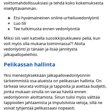
voittomahdollisuuksiasi ja tehdä koko kokemuksesta
miellyttävämmän.
Etsi hyvämaineinen online-urheiluvedonlyönti
Luo tili
Tee tutkimusta ennen vedonlyöntiä
Miksi siis vain katsella suosikkijoukkueesi peliä, kun
voit myös olla mukana toiminnassa?? Aloita
vedonlyönti jo tänään ja lisää jännitystä
jalkapallopeleihisi.
Pelikassan hallinta
Yksi menestyksekkään jalkapallovedonlyönnin
tärkeimmistä osa-alueista on pelikassan hallinta. On
tärkeää seurata voittoja ja tappioita ja asettaa budjetti,
jonka mukaan sinulla on varaa hävitä ennen
vedonlyönnin aloittamista. Sinun tulisi myös välttää
tappioiden jahtaamista ja impulsiivisia vetoja, sillä ne
voivat tyhjentää pelikassaasi nopeasti.