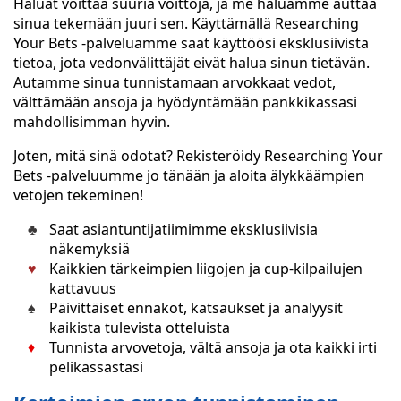
Haluat voittaa suuria voittoja, ja me haluamme auttaa
sinua tekemään juuri sen. Käyttämällä Researching
Your Bets -palveluamme saat käyttöösi eksklusiivista
tietoa, jota vedonvälittäjät eivät halua sinun tietävän.
Autamme sinua tunnistamaan arvokkaat vedot,
välttämään ansoja ja hyödyntämään pankkikassasi
mahdollisimman hyvin.
Joten, mitä sinä odotat? Rekisteröidy Researching Your
Bets -palveluumme jo tänään ja aloita älykkäämpien
vetojen tekeminen!
Saat asiantuntijatiimimme eksklusiivisia
näkemyksiä
Kaikkien tärkeimpien liigojen ja cup-kilpailujen
kattavuus
Päivittäiset ennakot, katsaukset ja analyysit
kaikista tulevista otteluista
Tunnista arvovetoja, vältä ansoja ja ota kaikki irti
pelikassastasi