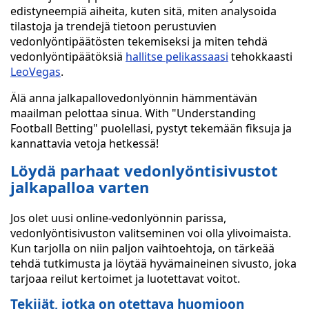
edistyneempiä aiheita, kuten sitä, miten analysoida
tilastoja ja trendejä tietoon perustuvien
vedonlyöntipäätösten tekemiseksi ja miten tehdä
vedonlyöntipäätöksiä
hallitse pelikassaasi
tehokkaasti
LeoVegas
.
Älä anna jalkapallovedonlyönnin hämmentävän
maailman pelottaa sinua. With "Understanding
Football Betting" puolellasi, pystyt tekemään fiksuja ja
kannattavia vetoja hetkessä!
Löydä parhaat vedonlyöntisivustot
jalkapalloa varten
Jos olet uusi online-vedonlyönnin parissa,
vedonlyöntisivuston valitseminen voi olla ylivoimaista.
Kun tarjolla on niin paljon vaihtoehtoja, on tärkeää
tehdä tutkimusta ja löytää hyvämaineinen sivusto, joka
tarjoaa reilut kertoimet ja luotettavat voitot.
Tekijät, jotka on otettava huomioon