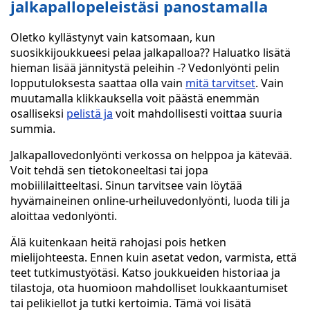
jalkapallopeleistäsi panostamalla
Oletko kyllästynyt vain katsomaan, kun
suosikkijoukkueesi pelaa jalkapalloa?? Haluatko lisätä
hieman lisää jännitystä peleihin -? Vedonlyönti pelin
lopputuloksesta saattaa olla vain
mitä tarvitset
. Vain
muutamalla klikkauksella voit päästä enemmän
osalliseksi
pelistä ja
voit mahdollisesti voittaa suuria
summia.
Jalkapallovedonlyönti verkossa on helppoa ja kätevää.
Voit tehdä sen tietokoneeltasi tai jopa
mobiililaitteeltasi. Sinun tarvitsee vain löytää
hyvämaineinen online-urheiluvedonlyönti, luoda tili ja
aloittaa vedonlyönti.
Älä kuitenkaan heitä rahojasi pois hetken
mielijohteesta. Ennen kuin asetat vedon, varmista, että
teet tutkimustyötäsi. Katso joukkueiden historiaa ja
tilastoja, ota huomioon mahdolliset loukkaantumiset
tai pelikiellot ja tutki kertoimia. Tämä voi lisätä