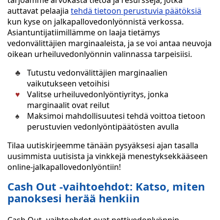
tarjoamme arvokasta tietoa ja resursseja, jotka
auttavat pelaajia
tehdä tietoon perustuvia päätöksiä
kun kyse on jalkapallovedonlyönnistä verkossa.
Asiantuntijatiimillämme on laaja tietämys
vedonvälittäjien marginaaleista, ja se voi antaa neuvoja
oikean urheiluvedonlyönnin valinnassa tarpeisiisi.
Tutustu vedonvälittäjien marginaalien
vaikutukseen vetoihisi
Valitse urheiluvedonlyöntiyritys, jonka
marginaalit ovat reilut
Maksimoi mahdollisuutesi tehdä voittoa tietoon
perustuvien vedonlyöntipäätösten avulla
Tilaa uutiskirjeemme tänään pysyäksesi ajan tasalla
uusimmista uutisista ja vinkkejä menestyksekkääseen
online-jalkapallovedonlyöntiin!
Cash Out -vaihtoehdot: Katso, miten
panoksesi herää henkiin