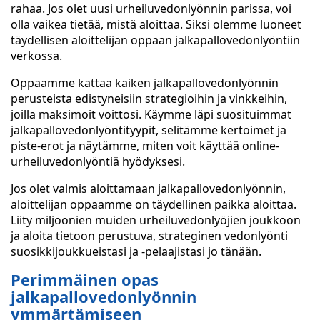
rahaa. Jos olet uusi urheiluvedonlyönnin parissa, voi
olla vaikea tietää, mistä aloittaa. Siksi olemme luoneet
täydellisen aloittelijan oppaan jalkapallovedonlyöntiin
verkossa.
Oppaamme kattaa kaiken jalkapallovedonlyönnin
perusteista edistyneisiin strategioihin ja vinkkeihin,
joilla maksimoit voittosi. Käymme läpi suosituimmat
jalkapallovedonlyöntityypit, selitämme kertoimet ja
piste-erot ja näytämme, miten voit käyttää online-
urheiluvedonlyöntiä hyödyksesi.
Jos olet valmis aloittamaan jalkapallovedonlyönnin,
aloittelijan oppaamme on täydellinen paikka aloittaa.
Liity miljoonien muiden urheiluvedonlyöjien joukkoon
ja aloita tietoon perustuva, strateginen vedonlyönti
suosikkijoukkueistasi ja -pelaajistasi jo tänään.
Perimmäinen opas
jalkapallovedonlyönnin
ymmärtämiseen