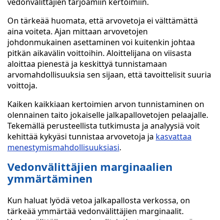
vedonvälittäjien tarjoamiin kertoimiin.
On tärkeää huomata, että arvovetoja ei välttämättä
aina voiteta. Ajan mittaan arvovetojen
johdonmukainen asettaminen voi kuitenkin johtaa
pitkän aikavälin voittoihin. Aloittelijana on viisasta
aloittaa pienestä ja keskittyä tunnistamaan
arvomahdollisuuksia sen sijaan, että tavoittelisit suuria
voittoja.
Kaiken kaikkiaan kertoimien arvon tunnistaminen on
olennainen taito jokaiselle jalkapallovetojen pelaajalle.
Tekemällä perusteellista tutkimusta ja analyysiä voit
kehittää kykyäsi tunnistaa arvovetoja ja
kasvattaa
menestymismahdollisuuksiasi
.
Vedonvälittäjien marginaalien
ymmärtäminen
Kun haluat lyödä vetoa jalkapallosta verkossa, on
tärkeää ymmärtää vedonvälittäjien marginaalit.