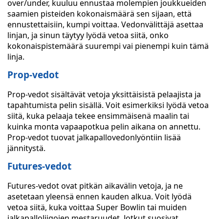
over/under, kuuluu ennustaa molempien joukkueiden
saamien pisteiden kokonaismäärä sen sijaan, että
ennustettaisiin, kumpi voittaa. Vedonvälittäjä asettaa
linjan, ja sinun täytyy lyödä vetoa siitä, onko
kokonaispistemäärä suurempi vai pienempi kuin tämä
linja.
Prop-vedot
Prop-vedot sisältävät vetoja yksittäisistä pelaajista ja
tapahtumista pelin sisällä. Voit esimerkiksi lyödä vetoa
siitä, kuka pelaaja tekee ensimmäisenä maalin tai
kuinka monta vapaapotkua pelin aikana on annettu.
Prop-vedot tuovat jalkapallovedonlyöntiin lisää
jännitystä.
Futures-vedot
Futures-vedot ovat pitkän aikavälin vetoja, ja ne
asetetaan yleensä ennen kauden alkua. Voit lyödä
vetoa siitä, kuka voittaa Super Bowlin tai muiden
jalkapalloliigojen mestaruudet. Jotkut suosivat