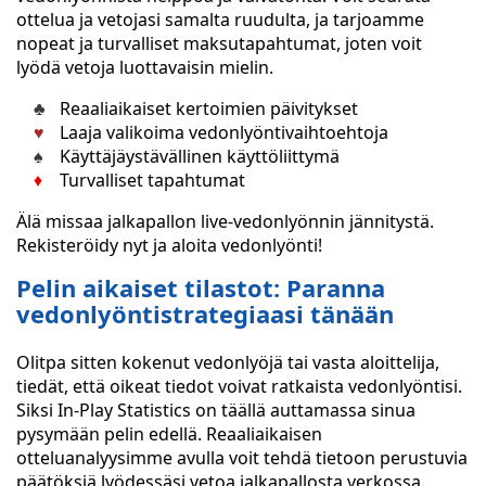
ottelua ja vetojasi samalta ruudulta, ja tarjoamme
nopeat ja turvalliset maksutapahtumat, joten voit
lyödä vetoja luottavaisin mielin.
Reaaliaikaiset kertoimien päivitykset
Laaja valikoima vedonlyöntivaihtoehtoja
Käyttäjäystävällinen käyttöliittymä
Turvalliset tapahtumat
Älä missaa jalkapallon live-vedonlyönnin jännitystä.
Rekisteröidy nyt ja aloita vedonlyönti!
Pelin aikaiset tilastot: Paranna
vedonlyöntistrategiaasi tänään
Olitpa sitten kokenut vedonlyöjä tai vasta aloittelija,
tiedät, että oikeat tiedot voivat ratkaista vedonlyöntisi.
Siksi In-Play Statistics on täällä auttamassa sinua
pysymään pelin edellä. Reaaliaikaisen
otteluanalyysimme avulla voit tehdä tietoon perustuvia
päätöksiä lyödessäsi vetoa jalkapallosta verkossa.