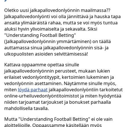
Oletko uusi jalkapallovedonlyönnin maailmassa??
Jalkapallovedonlyönti voi olla jännittävä ja hauska tapa
ansaita ylimääräistä rahaa, mutta se voi myös tuntua
aluksi hyvin ylivoimaiselta ja sekavalta. Siksi
"Understanding Football Betting"
(Jalkapallovedonlyönnin ymmärtäminen) on täällä
auttamassa sinua jalkapallovedonlyönnin sisä- ja
ulkopuolisten asioiden selvittämisessä!
Kattava oppaamme opettaa sinulle
jalkapallovedonlyönnin perusteet, mukaan lukien
erilaiset vedonlyöntityypit, kertoimien lukeminen ja
vedonlyönnin asettaminen. Näytämme sinulle myös,
miten
löydä parhaat
jalkapallovedonlyöntiin tarkoitetut
online-urheiluvedonlyöntitoimistot ja miten hyödyntää
niiden tarjoamat tarjoukset ja bonukset parhaalla
mahdollisella tavalla.
Mutta "Understanding Football Betting" ei ole vain
aloittelijoille. Oppaassamme käsitellään myös