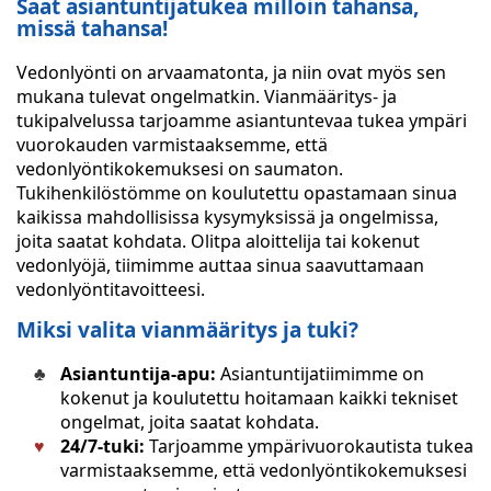
Saat asiantuntijatukea milloin tahansa,
missä tahansa!
Vedonlyönti on arvaamatonta, ja niin ovat myös sen
mukana tulevat ongelmatkin. Vianmääritys- ja
tukipalvelussa tarjoamme asiantuntevaa tukea ympäri
vuorokauden varmistaaksemme, että
vedonlyöntikokemuksesi on saumaton.
Tukihenkilöstömme on koulutettu opastamaan sinua
kaikissa mahdollisissa kysymyksissä ja ongelmissa,
joita saatat kohdata. Olitpa aloittelija tai kokenut
vedonlyöjä, tiimimme auttaa sinua saavuttamaan
vedonlyöntitavoitteesi.
Miksi valita vianmääritys ja tuki?
Asiantuntija-apu:
Asiantuntijatiimimme on
kokenut ja koulutettu hoitamaan kaikki tekniset
ongelmat, joita saatat kohdata.
24/7-tuki:
Tarjoamme ympärivuorokautista tukea
varmistaaksemme, että vedonlyöntikokemuksesi