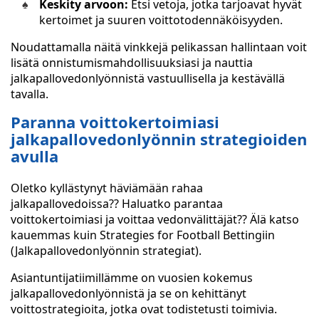
Keskity arvoon:
Etsi vetoja, jotka tarjoavat hyvät
kertoimet ja suuren voittotodennäköisyyden.
Noudattamalla näitä vinkkejä pelikassan hallintaan voit
lisätä onnistumismahdollisuuksiasi ja nauttia
jalkapallovedonlyönnistä vastuullisella ja kestävällä
tavalla.
Paranna voittokertoimiasi
jalkapallovedonlyönnin strategioiden
avulla
Oletko kyllästynyt häviämään rahaa
jalkapallovedoissa?? Haluatko parantaa
voittokertoimiasi ja voittaa vedonvälittäjät?? Älä katso
kauemmas kuin Strategies for Football Bettingiin
(Jalkapallovedonlyönnin strategiat).
Asiantuntijatiimillämme on vuosien kokemus
jalkapallovedonlyönnistä ja se on kehittänyt
voittostrategioita, jotka ovat todistetusti toimivia.