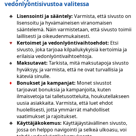
vedonlyöntisivustoa valitessa
Lisensointi ja sääntely:
Varmista, että sivusto on
lisensoitu ja hyvämaineisen viranomaisen
sääntelemä. Näin varmistetaan, että sivusto toimii
laillisesti ja oikeudenmukaisesti.
Kertoimet ja vedonlyöntivaihtoehdot:
Etsi
sivusto, joka tarjoaa kilpailukykyisiä kertoimia ja
erilaisia vedonlyöntivaihtoehtoja.
Maksutavat:
Tarkista, mitä maksutapoja sivusto
hyväksyy, ja varmista, että ne ovat turvallisia ja
käteviä sinulle.
Bonukset ja kampanjat:
Monet sivustot
tarjoavat bonuksia ja kampanjoita, kuten
ilmaisvetoja tai talletusotteluita, houkutellakseen
uusia asiakkaita. Varmista, että luet ehdot
huolellisesti, jotta ymmärrät mahdolliset
vaatimukset ja rajoitukset.
Käyttäjäkokemus:
Käyttäjäystävällinen sivusto,
jossa on helppo navigointi ja selkeä ulkoasu, voi