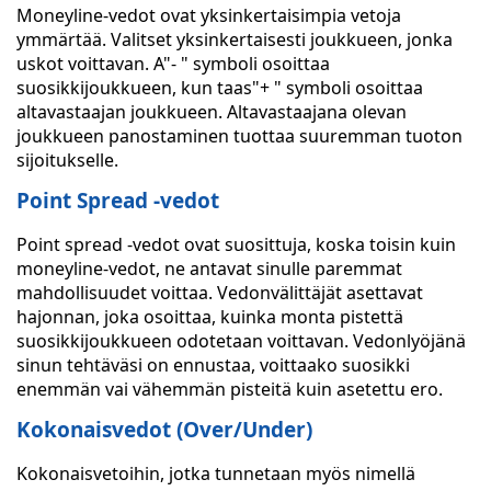
Moneyline-vedot ovat yksinkertaisimpia vetoja
ymmärtää. Valitset yksinkertaisesti joukkueen, jonka
uskot voittavan. A"- " symboli osoittaa
suosikkijoukkueen, kun taas"+ " symboli osoittaa
altavastaajan joukkueen. Altavastaajana olevan
joukkueen panostaminen tuottaa suuremman tuoton
sijoitukselle.
Point Spread -vedot
Point spread -vedot ovat suosittuja, koska toisin kuin
moneyline-vedot, ne antavat sinulle paremmat
mahdollisuudet voittaa. Vedonvälittäjät asettavat
hajonnan, joka osoittaa, kuinka monta pistettä
suosikkijoukkueen odotetaan voittavan. Vedonlyöjänä
sinun tehtäväsi on ennustaa, voittaako suosikki
enemmän vai vähemmän pisteitä kuin asetettu ero.
Kokonaisvedot (Over/Under)
Kokonaisvetoihin, jotka tunnetaan myös nimellä