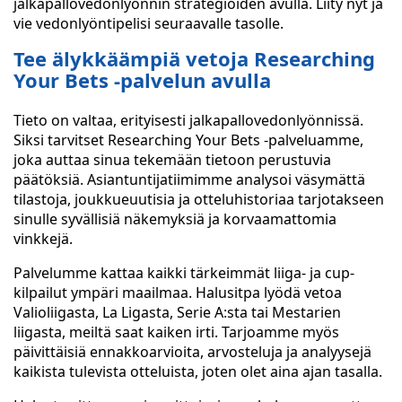
jalkapallovedonlyönnin strategioiden avulla. Liity nyt ja
vie vedonlyöntipelisi seuraavalle tasolle.
Tee älykkäämpiä vetoja Researching
Your Bets -palvelun avulla
Tieto on valtaa, erityisesti jalkapallovedonlyönnissä.
Siksi tarvitset Researching Your Bets -palveluamme,
joka auttaa sinua tekemään tietoon perustuvia
päätöksiä. Asiantuntijatiimimme analysoi väsymättä
tilastoja, joukkueuutisia ja otteluhistoriaa tarjotakseen
sinulle syvällisiä näkemyksiä ja korvaamattomia
vinkkejä.
Palvelumme kattaa kaikki tärkeimmät liiga- ja cup-
kilpailut ympäri maailmaa. Halusitpa lyödä vetoa
Valioliigasta, La Ligasta, Serie A:sta tai Mestarien
liigasta, meiltä saat kaiken irti. Tarjoamme myös
päivittäisiä ennakkoarvioita, arvosteluja ja analyysejä
kaikista tulevista otteluista, joten olet aina ajan tasalla.