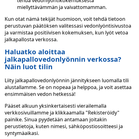
tehdä vedonlyöntikokemuksesta
miellyttävämmän ja vaivattomamman.
Kun otat nämä tekijät huomioon, voit tehdä tietoon
perustuvan päätöksen valitessasi vedonlyöntisivustoa
ja varmistaa positiivisen kokemuksen, kun lyöt vetoa
jalkapallosta verkossa.
Haluatko aloittaa
jalkapallovedonlyönnin verkossa?
Näin luot tilin
Liity jalkapallovedonlyönnin jännitykseen luomalla tili
alustallamme. Se on nopeaa ja helppoa, ja voit asettaa
ensimmäisen vedon hetkessä!
Pääset alkuun yksinkertaisesti vierailemalla
verkkosivuillamme ja klikkaamalla "Rekisteröidy"
painike. Sinua pyydetään antamaan joitakin
perustietoja, kuten nimesi, sähköpostiosoitteesi ja
syntymäaikasi.