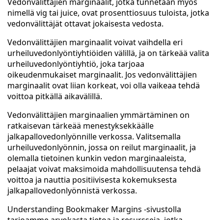
Vedonvälittäjien marginaalit, jotka tunnetaan myös
nimellä vig tai juice, ovat prosenttiosuus tuloista, jotka
vedonvälittäjät ottavat jokaisesta vedosta.
Vedonvälittäjien marginaalit voivat vaihdella eri
urheiluvedonlyöntiyhtiöiden välillä, ja on tärkeää valita
urheiluvedonlyöntiyhtiö, joka tarjoaa
oikeudenmukaiset marginaalit. Jos vedonvälittäjien
marginaalit ovat liian korkeat, voi olla vaikeaa tehdä
voittoa pitkällä aikavälillä.
Vedonvälittäjien marginaalien ymmärtäminen on
ratkaisevan tärkeää menestyksekkäälle
jalkapallovedonlyönnille verkossa. Valitsemalla
urheiluvedonlyönnin, jossa on reilut marginaalit, ja
olemalla tietoinen kunkin vedon marginaaleista,
pelaajat voivat maksimoida mahdollisuutensa tehdä
voittoa ja nauttia positiivisesta kokemuksesta
jalkapallovedonlyönnistä verkossa.
Understanding Bookmaker Margins -sivustolla