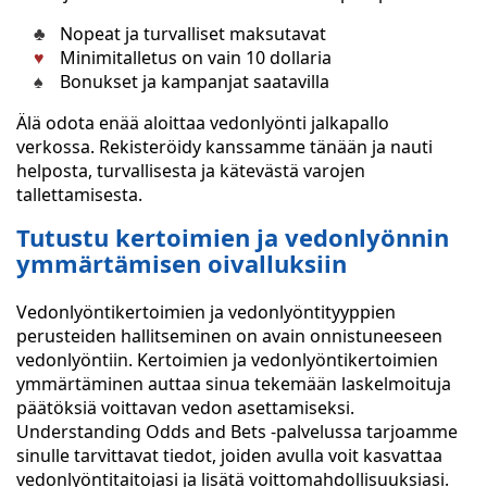
Nopeat ja turvalliset maksutavat
Minimitalletus on vain 10 dollaria
Bonukset ja kampanjat saatavilla
Älä odota enää aloittaa vedonlyönti jalkapallo
verkossa. Rekisteröidy kanssamme tänään ja nauti
helposta, turvallisesta ja kätevästä varojen
tallettamisesta.
Tutustu kertoimien ja vedonlyönnin
ymmärtämisen oivalluksiin
Vedonlyöntikertoimien ja vedonlyöntityyppien
perusteiden hallitseminen on avain onnistuneeseen
vedonlyöntiin. Kertoimien ja vedonlyöntikertoimien
ymmärtäminen auttaa sinua tekemään laskelmoituja
päätöksiä voittavan vedon asettamiseksi.
Understanding Odds and Bets -palvelussa tarjoamme
sinulle tarvittavat tiedot, joiden avulla voit kasvattaa
vedonlyöntitaitojasi ja lisätä voittomahdollisuuksiasi.