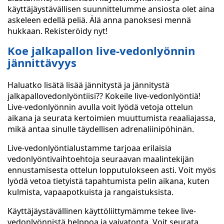
käyttäjäystävällisen suunnittelumme ansiosta olet aina
askeleen edellä peliä. Älä anna panoksesi mennä
hukkaan. Rekisteröidy nyt!
Koe jalkapallon live-vedonlyönnin
jännittävyys
Haluatko lisätä lisää jännitystä ja jännitystä
jalkapallovedonlyöntiisi?? Kokeile live-vedonlyöntiä!
Live-vedonlyönnin avulla voit lyödä vetoja ottelun
aikana ja seurata kertoimien muuttumista reaaliajassa,
mikä antaa sinulle täydellisen adrenaliinipöhinän.
Live-vedonlyöntialustamme tarjoaa erilaisia
vedonlyöntivaihtoehtoja seuraavan maalintekijän
ennustamisesta ottelun lopputulokseen asti. Voit myös
lyödä vetoa tietyistä tapahtumista pelin aikana, kuten
kulmista, vapaapotkuista ja rangaistuksista.
Käyttäjäystävällinen käyttöliittymämme tekee live-
vedonlyönnistä helppoa ja vaivatonta. Voit seurata