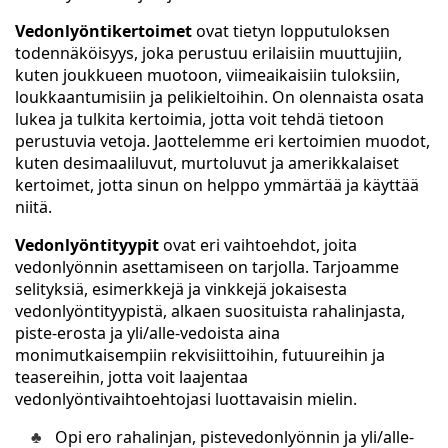
Vedonlyöntikertoimet
ovat tietyn lopputuloksen
todennäköisyys, joka perustuu erilaisiin muuttujiin,
kuten joukkueen muotoon, viimeaikaisiin tuloksiin,
loukkaantumisiin ja pelikieltoihin. On olennaista osata
lukea ja tulkita kertoimia, jotta voit tehdä tietoon
perustuvia vetoja. Jaottelemme eri kertoimien muodot,
kuten desimaaliluvut, murtoluvut ja amerikkalaiset
kertoimet, jotta sinun on helppo ymmärtää ja käyttää
niitä.
Vedonlyöntityypit
ovat eri vaihtoehdot, joita
vedonlyönnin asettamiseen on tarjolla. Tarjoamme
selityksiä, esimerkkejä ja vinkkejä jokaisesta
vedonlyöntityypistä, alkaen suosituista rahalinjasta,
piste-erosta ja yli/alle-vedoista aina
monimutkaisempiin rekvisiittoihin, futuureihin ja
teasereihin, jotta voit laajentaa
vedonlyöntivaihtoehtojasi luottavaisin mielin.
Opi ero rahalinjan, pistevedonlyönnin ja yli/alle-