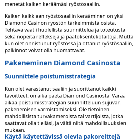
menetät kaiken keräämäsi ryöstösaaliin.
Kaiken kaikkiaan ryöstösaaliin kerääminen on yksi
Diamond Casinon ryöstön tärkeimmistä osista.
Tehtävä vaatii huolellista suunnittelua ja toteutusta
sekä nopeita refleksejä ja päätöksentekotaitoja. Mutta
kun olet onnistunut ryöstössä ja ottanut ryöstösaaliin,
palkinnot voivat olla huomattavat.
Pakeneminen Diamond Casinosta
Suunnittele poistumisstrategia
Kun olet varastanut saaliin ja suorittanut kaikki
tavoitteet, on aika paeta Diamond Casinosta. Varaa
aikaa poistumisstrategian suunnitteluun sujuvan
pakenemisen varmistamiseksi. Ole tietoinen
mahdollisista turvakameroista tai vartijoista, jotka
saattavat olla tielläsi, ja vältä niitä mahdollisuuksien
mukaan.
Käytä käytettävissä olevia pakoreittejä