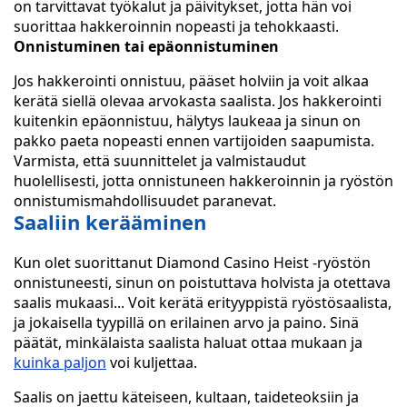
on tarvittavat työkalut ja päivitykset, jotta hän voi
suorittaa hakkeroinnin nopeasti ja tehokkaasti.
Onnistuminen tai epäonnistuminen
Jos hakkerointi onnistuu, pääset holviin ja voit alkaa
kerätä siellä olevaa arvokasta saalista. Jos hakkerointi
kuitenkin epäonnistuu, hälytys laukeaa ja sinun on
pakko paeta nopeasti ennen vartijoiden saapumista.
Varmista, että suunnittelet ja valmistaudut
huolellisesti, jotta onnistuneen hakkeroinnin ja ryöstön
onnistumismahdollisuudet paranevat.
Saaliin kerääminen
Kun olet suorittanut Diamond Casino Heist -ryöstön
onnistuneesti, sinun on poistuttava holvista ja otettava
saalis mukaasi... Voit kerätä erityyppistä ryöstösaalista,
ja jokaisella tyypillä on erilainen arvo ja paino. Sinä
päätät, minkälaista saalista haluat ottaa mukaan ja
kuinka paljon
voi kuljettaa.
Saalis on jaettu käteiseen, kultaan, taideteoksiin ja