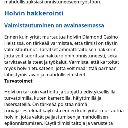
mahdollisuuksiasi onnistuneeseen ryöstöön.
Holvin hakkerointi
Valmistautuminen on avainasemassa
Ennen kuin yrität murtautua holviin Diamond Casino
Heistissä, on tärkeää varmistaa, että tiimisi on täysin
valmistautunut. Tarvitset ammattitaitoisen hakkerin,
jotta voit suorittaa hakkeroinnin onnistuneesti, sekä
tarvittavat laitteet ja työkalut. Varmista, että kartoitat
myös holvin etukäteen, jotta voit määrittää parhaan
lähestymistavan ja mahdolliset esteet.
Turvatoimet
Holvi on tarkoin vartioitu ja suojattu edistyksellisillä
turvatoimilla, kuten kameroilla, hälyttimillä ja
lasersäteillä. On tärkeää poistaa nämä
turvajärjestelmät käytöstä ennen kuin yrität murtautua
holviin, jotta vältät paljastumisen ja mahdollisen
epäonnistumisen. Käytä tiimisi taitoja ja varusteita