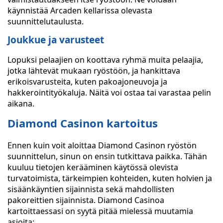
käynnistää Arcaden kellarissa olevasta
suunnittelutaulusta.
Joukkue ja varusteet
Lopuksi pelaajien on koottava ryhmä muita pelaajia,
jotka lähtevät mukaan ryöstöön, ja hankittava
erikoisvarusteita, kuten pakoajoneuvoja ja
hakkerointityökaluja. Näitä voi ostaa tai varastaa pelin
aikana.
Diamond Casinon kartoitus
Ennen kuin voit aloittaa Diamond Casinon ryöstön
suunnittelun, sinun on ensin tutkittava paikka. Tähän
kuuluu tietojen kerääminen käytössä olevista
turvatoimista, tärkeimpien kohteiden, kuten holvien ja
sisäänkäyntien sijainnista sekä mahdollisten
pakoreittien sijainnista. Diamond Casinoa
kartoittaessasi on syytä pitää mielessä muutamia
asioita: