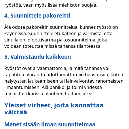
ryöstöä, vaan myös lisää miehistön suojaa.
4. Suunnittele pakoreitti
Älä odota pakoreitin suunnittelua, kunnes ryöstö on
käynnissä. Suunnittele etukäteen ja varmista, että
sinulla on idioottivarma pakosuunnitelma, joka
voidaan toteuttaa missä tahansa tilanteessa.
5. Valmistaudu kaikkeen
Ryöstöt ovat arvaamattomia, ja mitä tahansa voi
tapahtua. Varaudu odottamattomiin haasteisiin, kuten
hälytysten laukeamiseen tai lainvalvontaviranomaisten
ilmaantumiseen. Älä panikoi ja toimi yhdessä
miehistösi kanssa tilanteen hoitamiseksi.
Yleiset virheet, joita kannattaa
välttää
Menet sisään ilman suunnitelmaa