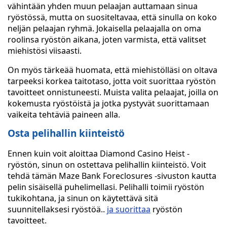
vähintään yhden muun pelaajan auttamaan sinua
ryöstössä, mutta on suositeltavaa, että sinulla on koko
neljän pelaajan ryhmä. Jokaisella pelaajalla on oma
roolinsa ryöstön aikana, joten varmista, että valitset
miehistösi viisaasti.
On myös tärkeää huomata, että miehistölläsi on oltava
tarpeeksi korkea taitotaso, jotta voit suorittaa ryöstön
tavoitteet onnistuneesti. Muista valita pelaajat, joilla on
kokemusta ryöstöistä ja jotka pystyvät suorittamaan
vaikeita tehtäviä paineen alla.
Osta pelihallin kiinteistö
Ennen kuin voit aloittaa Diamond Casino Heist -
ryöstön, sinun on ostettava pelihallin kiinteistö. Voit
tehdä tämän Maze Bank Foreclosures -sivuston kautta
pelin sisäisellä puhelimellasi. Pelihalli toimii ryöstön
tukikohtana, ja sinun on käytettävä sitä
suunnitellaksesi ryöstöä..
ja suorittaa
ryöstön
tavoitteet.