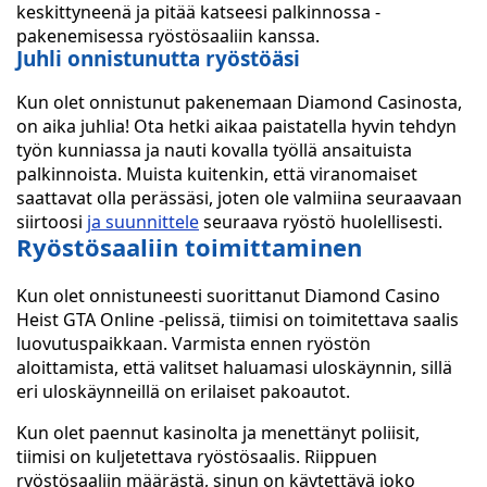
keskittyneenä ja pitää katseesi palkinnossa -
pakenemisessa ryöstösaaliin kanssa.
Juhli onnistunutta ryöstöäsi
Kun olet onnistunut pakenemaan Diamond Casinosta,
on aika juhlia! Ota hetki aikaa paistatella hyvin tehdyn
työn kunniassa ja nauti kovalla työllä ansaituista
palkinnoista. Muista kuitenkin, että viranomaiset
saattavat olla perässäsi, joten ole valmiina seuraavaan
siirtoosi
ja suunnittele
seuraava ryöstö huolellisesti.
Ryöstösaaliin toimittaminen
Kun olet onnistuneesti suorittanut Diamond Casino
Heist GTA Online -pelissä, tiimisi on toimitettava saalis
luovutuspaikkaan. Varmista ennen ryöstön
aloittamista, että valitset haluamasi uloskäynnin, sillä
eri uloskäynneillä on erilaiset pakoautot.
Kun olet paennut kasinolta ja menettänyt poliisit,
tiimisi on kuljetettava ryöstösaalis. Riippuen
ryöstösaaliin määrästä, sinun on käytettävä joko