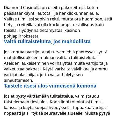
Diamond Casinolla on useita pakoreittejä, kuten
pääsisäänkäynti, autotalli ja henkilökunnan aula.
Valitse tiimillesi sopivin reitti, mutta ota huomioon, että
tietyillä reiteillä voi olla korkeampi turvallisuus kuin
toisilla. Hyödynnä tietämystäsi kasinon
pohjapiirroksesta.
Vältä tulitaisteluita, jos mahdollista
Jos kohtaat vartijoita tai turvamiehiä paetessasi, yritä
mahdollisuuksien mukaan välttää tulitaisteluita.
Aseiden laukaiseminen voi hälyttää muita vartijoita ja
vaikeuttaa pakoasi. Käytä varkaita vaivihkaa ja ammu
vartijat alas hiljaa, jotta vältät hälytyksen
aiheuttamisen.
Taistele itsesi ulos viimeisenä keinona
Jos et pysty välttämään tulitaistelua, valmistaudu
taistelemaan tiesi ulos. Koordinoi toimintasi tiimisi
kanssa ja käytä suojaa hyödyksesi. Tappakaa vartijat
nopeasti ja siirtykää seuraavalle alueelle. Muista pysyä