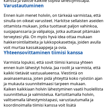
kanssa ja valitse kaikille sopiva lähestymistapa.
Varustautuminen
Ennen kuin menet holviin, on tärkeää varmistaa, että
sinulla on oikeat varusteet. Harkitse sellaisten aseiden
ottamista mukaan, jotka tuottavat paljon vahinkoa,
suojapanssaria ja välipaloja, jotka auttavat pitämään
terveytesi yllä. On myös hyvä idea ottaa mukaan
hakkerointilaitteita ja lukkopokasetteja, joiden avulla
voit murtaa kassakaappeja ja ovia.
Yhteensovittaminen tiimisi kanssa
Varmista lopuksi, että sovit tiimisi kanssa yhteen
ennen kuin lähestyt holvia. Jaa roolit ja varmista, että
kaikki tietävät vastuualueensa. Viestintä on
avainasemassa, joten pidä yhteyttä koko ryöstön ajan
ja mukauta suunnitelmaasi tarpeen mukaan.
Kaiken kaikkiaan holvin lähestyminen vaatii huolellista
suunnittelua ja valmistelua. Kartoittamalla holvin,
valitsemalla lähestymistapasi, varustautumalla ja
koordinoimalla tiimisi kanssa voit lisätä