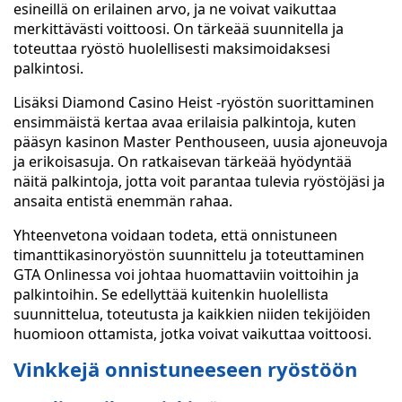
esineillä on erilainen arvo, ja ne voivat vaikuttaa
merkittävästi voittoosi. On tärkeää suunnitella ja
toteuttaa ryöstö huolellisesti maksimoidaksesi
palkintosi.
Lisäksi Diamond Casino Heist -ryöstön suorittaminen
ensimmäistä kertaa avaa erilaisia palkintoja, kuten
pääsyn kasinon Master Penthouseen, uusia ajoneuvoja
ja erikoisasuja. On ratkaisevan tärkeää hyödyntää
näitä palkintoja, jotta voit parantaa tulevia ryöstöjäsi ja
ansaita entistä enemmän rahaa.
Yhteenvetona voidaan todeta, että onnistuneen
timanttikasinoryöstön suunnittelu ja toteuttaminen
GTA Onlinessa voi johtaa huomattaviin voittoihin ja
palkintoihin. Se edellyttää kuitenkin huolellista
suunnittelua, toteutusta ja kaikkien niiden tekijöiden
huomioon ottamista, jotka voivat vaikuttaa voittoosi.
Vinkkejä onnistuneeseen ryöstöön