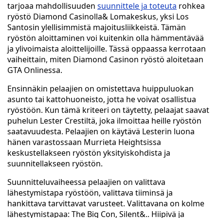
tarjoaa mahdollisuuden
suunnittele ja toteuta
rohkea
ryöstö Diamond Casinolla& Lomakeskus, yksi Los
Santosin ylellisimmistä majoitusliikkeistä. Tämän
ryöstön aloittaminen voi kuitenkin olla hämmentävää
ja ylivoimaista aloittelijoille. Tässä oppaassa kerrotaan
vaiheittain, miten Diamond Casinon ryöstö aloitetaan
GTA Onlinessa.
Ensinnäkin pelaajien on omistettava huippuluokan
asunto tai kattohuoneisto, jotta he voivat osallistua
ryöstöön. Kun tämä kriteeri on täytetty, pelaajat saavat
puhelun Lester Crestiltä, joka ilmoittaa heille ryöstön
saatavuudesta. Pelaajien on käytävä Lesterin luona
hänen varastossaan Murrieta Heightsissa
keskustellakseen ryöstön yksityiskohdista ja
suunnitellakseen ryöstön.
Suunnitteluvaiheessa pelaajien on valittava
lähestymistapa ryöstöön, valittava tiiminsä ja
hankittava tarvittavat varusteet. Valittavana on kolme
lähestymistapaa: The Big Con, Silent&.. Hiipivä ja