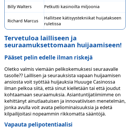
Billy Walters
Petkutti kasinoilta miljoonia
Hallitsee kätisyystekniikat huijatakseen
Richard Marcus
ruletissa
Tervetuloa lailliseen ja
seuraamuksettomaan huijaamiseen!
Pääset pelin edelle ilman riskejä
Oletko valmis viemään pelikokemuksesi seuraavalle
tasolle?? Laillisen ja seurauksista vapaan huijaamisen
ansiosta voit syöttää huijauksia Huuuge Casinossa
ilman pelkoa siitä, että sinut kielletään tai että joudut
kohtaamaan seuraamuksia. Asiantuntijatiimimme on
kehittänyt ainutlaatuisen ja innovatiivisen menetelmän,
jonka avulla voit avata peliominaisuuksia ja edetä
kilpailijoitasi nopeammin rikkomatta sääntöjä.
Vapauta pelipotentiaalisi