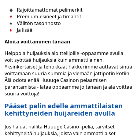
Rajoittamattomat pelimerkit
Premium-esineet ja timantit
Välitön tasonnosto
Ja lisää!
Aloita voittaminen tänään
Helppoja huijauksia aloittelijoille -oppaamme avulla
voit syöttää huijauksia kuin ammattilainen.
Yksinkertaiset ja tehokkaat hakkerimme auttavat sinua
voittamaan suuria summia ja viemään jättipotin kotiin.
Älä odota enää Huuuge Casinon pelaamisen
parantamista - lataa oppaamme jo tänään ja ala voittaa
suuria voittoja!
Pääset pelin edelle ammattilaisten
kehittyneiden huijareiden avulla
Jos haluat hallita Huuuge Casino -peliä, tarvitset
kehittyneitä huijauksia, joista vain ammattilaiset