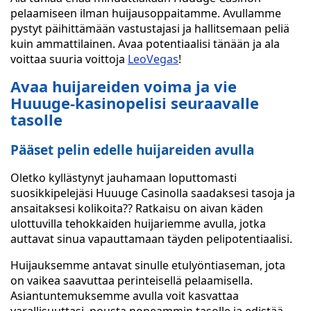
pelaamiseen ilman huijausoppaitamme. Avullamme
pystyt päihittämään vastustajasi ja hallitsemaan peliä
kuin ammattilainen. Avaa potentiaalisi tänään ja ala
voittaa suuria voittoja
LeoVegas
!
Avaa huijareiden voima ja vie
Huuuge-kasinopelisi seuraavalle
tasolle
Pääset pelin edelle huijareiden avulla
Oletko kyllästynyt jauhamaan loputtomasti
suosikkipelejäsi Huuuge Casinolla saadaksesi tasoja ja
ansaitaksesi kolikoita?? Ratkaisu on aivan käden
ulottuvilla tehokkaiden huijariemme avulla, jotka
auttavat sinua vapauttamaan täyden pelipotentiaalisi.
Huijauksemme antavat sinulle etulyöntiaseman, jota
on vaikea saavuttaa perinteisellä pelaamisella.
Asiantuntemuksemme avulla voit kasvattaa