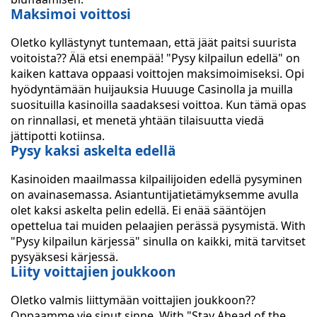
Maksimoi voittosi
Oletko kyllästynyt tuntemaan, että jäät paitsi suurista
voitoista?? Älä etsi enempää! "Pysy kilpailun edellä" on
kaiken kattava oppaasi voittojen maksimoimiseksi. Opi
hyödyntämään huijauksia Huuuge Casinolla ja muilla
suosituilla kasinoilla saadaksesi voittoa. Kun tämä opas
on rinnallasi, et menetä yhtään tilaisuutta viedä
jättipotti kotiinsa.
Pysy kaksi askelta edellä
Kasinoiden maailmassa kilpailijoiden edellä pysyminen
on avainasemassa. Asiantuntijatietämyksemme avulla
olet kaksi askelta pelin edellä. Ei enää sääntöjen
opettelua tai muiden pelaajien perässä pysymistä. With
"Pysy kilpailun kärjessä" sinulla on kaikki, mitä tarvitset
pysyäksesi kärjessä.
Liity voittajien joukkoon
Oletko valmis liittymään voittajien joukkoon??
Oppaamme vie sinut sinne. With "Stay Ahead of the