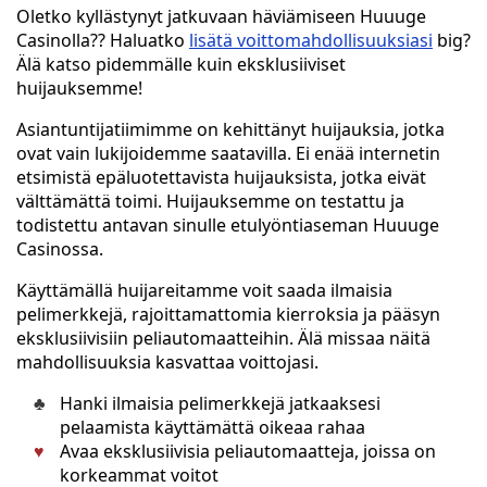
Oletko kyllästynyt jatkuvaan häviämiseen Huuuge
Casinolla?? Haluatko
lisätä voittomahdollisuuksiasi
big?
Älä katso pidemmälle kuin eksklusiiviset
huijauksemme!
Asiantuntijatiimimme on kehittänyt huijauksia, jotka
ovat vain lukijoidemme saatavilla. Ei enää internetin
etsimistä epäluotettavista huijauksista, jotka eivät
välttämättä toimi. Huijauksemme on testattu ja
todistettu antavan sinulle etulyöntiaseman Huuuge
Casinossa.
Käyttämällä huijareitamme voit saada ilmaisia
pelimerkkejä, rajoittamattomia kierroksia ja pääsyn
eksklusiivisiin peliautomaatteihin. Älä missaa näitä
mahdollisuuksia kasvattaa voittojasi.
Hanki ilmaisia pelimerkkejä jatkaaksesi
pelaamista käyttämättä oikeaa rahaa
Avaa eksklusiivisia peliautomaatteja, joissa on
korkeammat voitot