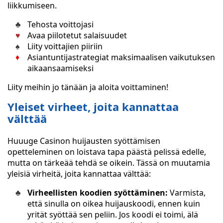
liikkumiseen.
Tehosta voittojasi
Avaa piilotetut salaisuudet
Liity voittajien piiriin
Asiantuntijastrategiat maksimaalisen vaikutuksen
aikaansaamiseksi
Liity meihin jo tänään ja aloita voittaminen!
Yleiset virheet, joita kannattaa
välttää
Huuuge Casinon huijausten syöttämisen
opetteleminen on loistava tapa päästä pelissä edelle,
mutta on tärkeää tehdä se oikein. Tässä on muutamia
yleisiä virheitä, joita kannattaa välttää:
Virheellisten koodien syöttäminen:
Varmista,
että sinulla on oikea huijauskoodi, ennen kuin
yrität syöttää sen peliin. Jos koodi ei toimi, älä