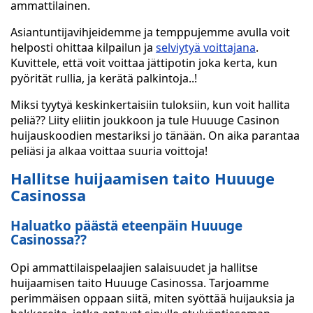
ammattilainen.
Asiantuntijavihjeidemme ja temppujemme avulla voit
helposti ohittaa kilpailun ja
selviytyä voittajana
.
Kuvittele, että voit voittaa jättipotin joka kerta, kun
pyörität rullia, ja kerätä palkintoja..!
Miksi tyytyä keskinkertaisiin tuloksiin, kun voit hallita
peliä?? Liity eliitin joukkoon ja tule Huuuge Casinon
huijauskoodien mestariksi jo tänään. On aika parantaa
peliäsi ja alkaa voittaa suuria voittoja!
Hallitse huijaamisen taito Huuuge
Casinossa
Haluatko päästä eteenpäin Huuuge
Casinossa??
Opi ammattilaispelaajien salaisuudet ja hallitse
huijaamisen taito Huuuge Casinossa. Tarjoamme
perimmäisen oppaan siitä, miten syöttää huijauksia ja