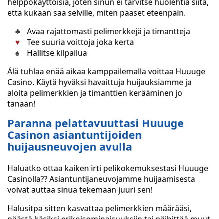
helppokäyttöisiä, joten sinun ei tarvitse huolehtia siitä,
että kukaan saa selville, miten pääset eteenpäin.
Avaa rajattomasti pelimerkkejä ja timantteja
Tee suuria voittoja joka kerta
Hallitse kilpailua
Älä tuhlaa enää aikaa kamppailemalla voittaa Huuuge
Casino. Käytä hyväksi havaittuja huijauksiamme ja
aloita pelimerkkien ja timanttien kerääminen jo
tänään!
Paranna pelattavuuttasi Huuuge
Casinon asiantuntijoiden
huijausneuvojen avulla
Haluatko ottaa kaiken irti pelikokemuksestasi Huuuge
Casinolla?? Asiantuntijaneuvojamme huijaamisesta
voivat auttaa sinua tekemään juuri sen!
Halusitpa sitten kasvattaa pelimerkkien määrääsi,