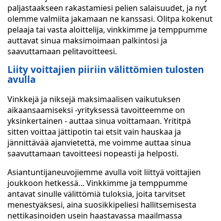
paljastaakseen rakastamiesi pelien salaisuudet, ja nyt
olemme valmiita jakamaan ne kanssasi. Olitpa kokenut
pelaaja tai vasta aloittelija, vinkkimme ja temppumme
auttavat sinua maksimoimaan palkintosi ja
saavuttamaan pelitavoitteesi.
Liity voittajien piiriin välittömien tulosten
avulla
Vinkkejä ja niksejä maksimaalisen vaikutuksen
aikaansaamiseksi -yrityksessä tavoitteemme on
yksinkertainen - auttaa sinua voittamaan. Yrititpä
sitten voittaa jättipotin tai etsit vain hauskaa ja
jännittävää ajanvietettä, me voimme auttaa sinua
saavuttamaan tavoitteesi nopeasti ja helposti.
Asiantuntijaneuvojiemme avulla voit liittyä voittajien
joukkoon hetkessä... Vinkkimme ja temppumme
antavat sinulle välittömiä tuloksia, joita tarvitset
menestyäksesi, aina suosikkipeliesi hallitsemisesta
nettikasinoiden usein haastavassa maailmassa