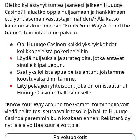
Oletko kyllästynyt tuntea jääneesi jälkeen Huuuge
Casino? Haluatko oppia huijaamaan ja hankkimaan
etulyöntiaseman vastustajiin nähden?? Älä katso
kauemmas kuin meidän "Know Your Way Around the
Game" -toimintaamme palvelu.
Opi Huuuge Casinon kaikki yksityiskohdat
kolikkopeleistä pokeripeleihin.
Löydä huijauksia ja strategioita, jotka antavat
sinulle kilpailuedun.
Saat yksilöllistä apua peliasiantuntijoistamme
koostuvalta tiimiltämme.
Liity pelaajien yhteisöön, joka on omistautunut
Huuuge Casinon hallitsemiselle.
"Know Your Way Around the Game" -toiminnolla voit
viedä pelitaitosi seuraavalle tasolle ja hallita Huuuge
Casinoa paremmin kuin koskaan ennen. Rekisteröidy
nyt ja ala voittaa suuria voittoja!
Palvelupaketit