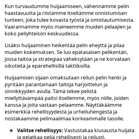
Kun turvaudumme huijaamiseen, vähennämme pelin
haastavuutta ja riistämme itseltämme onnistumisen
tunteen, joka tulee kovasta työstä ja omistautumisesta.
Vaarannamme myös maineemme muiden pelaajien ja
koko peliyhteisön keskuudessa.
Lisäksi huijaaminen heikentää pelin eheyttä ja pilaa
muiden kokemuksen. Se luo epätasaisen pelikentän,
jossa taitoa ja strategiaa väheksytään ja ne korvataan
oikotietä ja epärehellisillä taktiikoilla.
Huijaamisen sijaan omaksutaan reilun pelin henki ja
pyritään parantamaan taitoja harjoittelun ja
sinnikkyyden avulla. Tämä tekee pelistä
miellyttävämpää paitsi itsellemme, myös niille, joiden
kanssa ja joita vastaan pelaamme. Näyttäkäämme
esimerkkiä rehellisyydestä ja urheiluhengestä ja
nostakaamme pelimaailmaa korkeammalle tasolle.
Valitse rehellisyys:
Vastustakaa kiusausta huijata
ja pelatkaa peliä rehellisesti ja reilusti.