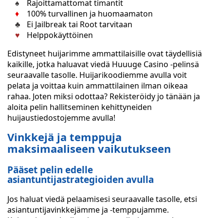
Rajoittamattomat timantit
100% turvallinen ja huomaamaton
Ei Jailbreak tai Root tarvitaan
Helppokäyttöinen
Edistyneet huijarimme ammattilaisille ovat täydellisiä
kaikille, jotka haluavat viedä Huuuge Casino -pelinsä
seuraavalle tasolle. Huijarikoodiemme avulla voit
pelata ja voittaa kuin ammattilainen ilman oikeaa
rahaa. Joten miksi odottaa? Rekisteröidy jo tänään ja
aloita pelin hallitseminen kehittyneiden
huijaustiedostojemme avulla!
Vinkkejä ja temppuja
maksimaaliseen vaikutukseen
Pääset pelin edelle
asiantuntijastrategioiden avulla
Jos haluat viedä pelaamisesi seuraavalle tasolle, etsi
asiantuntijavinkkejämme ja -temppujamme.