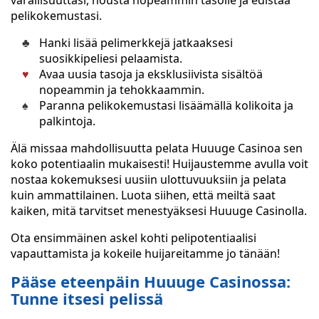
varallisuuttasi, nousta nopeammin tasolle ja edistää
pelikokemustasi.
Hanki lisää pelimerkkejä jatkaaksesi
suosikkipeliesi pelaamista.
Avaa uusia tasoja ja eksklusiivista sisältöä
nopeammin ja tehokkaammin.
Paranna pelikokemustasi lisäämällä kolikoita ja
palkintoja.
Älä missaa mahdollisuutta pelata Huuuge Casinoa sen
koko potentiaalin mukaisesti! Huijaustemme avulla voit
nostaa kokemuksesi uusiin ulottuvuuksiin ja pelata
kuin ammattilainen. Luota siihen, että meiltä saat
kaiken, mitä tarvitset menestyäksesi Huuuge Casinolla.
Ota ensimmäinen askel kohti pelipotentiaalisi
vapauttamista ja kokeile huijareitamme jo tänään!
Pääse eteenpäin Huuuge Casinossa:
Tunne itsesi pelissä