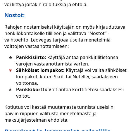
voi liittyä joitakin rajoituksia ja ehtoja.
Nostot:
Rahojen nostamiseksi käyttäjän on myös kirjauduttava
henkilökohtaiselle tililleen ja valittava "Nostot" -
vaihtoehto. Leovegas tarjoaa useita menetelmiä
voittojen vastaanottamiseen:
Pankkisiirto:
käyttäjä antaa pankkitilitietonsa
varojen vastaanottamista varten.
Sähköiset lompakot:
Käyttäjä voi valita sähköiset
lompakot, kuten Skrill tai Neteller, saadakseen
voittonsa.
Pankkikortti:
Voit antaa korttitietosi saadaksesi
voitot.
Kotiutus voi kestää muutamasta tunnista useisiin
päiviin riippuen valitusta menetelmästä ja
maksujärjestelmän ehdoista.