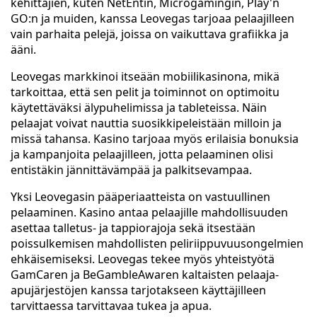
kehittäjien, kuten NetEntin, Microgamingin, Play'n
GO:n ja muiden, kanssa Leovegas tarjoaa pelaajilleen
vain parhaita pelejä, joissa on vaikuttava grafiikka ja
ääni.
Leovegas markkinoi itseään mobiilikasinona, mikä
tarkoittaa, että sen pelit ja toiminnot on optimoitu
käytettäväksi älypuhelimissa ja tableteissa. Näin
pelaajat voivat nauttia suosikkipeleistään milloin ja
missä tahansa. Kasino tarjoaa myös erilaisia bonuksia
ja kampanjoita pelaajilleen, jotta pelaaminen olisi
entistäkin jännittävämpää ja palkitsevampaa.
Yksi Leovegasin pääperiaatteista on vastuullinen
pelaaminen. Kasino antaa pelaajille mahdollisuuden
asettaa talletus- ja tappiorajoja sekä itsestään
poissulkemisen mahdollisten peliriippuvuusongelmien
ehkäisemiseksi. Leovegas tekee myös yhteistyötä
GamCaren ja BeGambleAwaren kaltaisten pelaaja-
apujärjestöjen kanssa tarjotakseen käyttäjilleen
tarvittaessa tarvittavaa tukea ja apua.