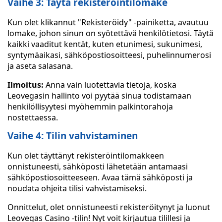
Vaihe 3: Täytä rekisteröintilomake
Kun olet klikannut "Rekisteröidy" -painiketta, avautuu
lomake, johon sinun on syötettävä henkilötietosi. Täytä
kaikki vaaditut kentät, kuten etunimesi, sukunimesi,
syntymäaikasi, sähköpostiosoitteesi, puhelinnumerosi
ja aseta salasana.
Ilmoitus:
Anna vain luotettavia tietoja, koska
Leovegasin hallinto voi pyytää sinua todistamaan
henkilöllisyytesi myöhemmin palkintorahoja
nostettaessa.
Vaihe 4: Tilin vahvistaminen
Kun olet täyttänyt rekisteröintilomakkeen
onnistuneesti, sähköposti lähetetään antamaasi
sähköpostiosoitteeseen. Avaa tämä sähköposti ja
noudata ohjeita tilisi vahvistamiseksi.
Onnittelut, olet onnistuneesti rekisteröitynyt ja luonut
Leovegas Casino -tilin! Nyt voit kirjautua tilillesi ja