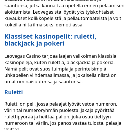
sääntönsä, jotka kannattaa opetella ennen pelaamisen
aloittamista. Leovegasista löydät yksityiskohtaiset
kuvaukset kolikkopeleistä ja peliautomaateista ja voit
kokeilla niitä ilmaiseksi demotilassa.
Klassiset kasinopelit: ruletti,
blackjack ja pokeri
Leovegas Casino tarjoaa laajan valikoiman klassisia
kasinopelejä, kuten rulettia, blackjackia ja pokeria.
Nämä pelit ovat suosituimpia ja perinteisimpiä
uhkapelien viihdemaailmassa, ja jokaisella niistä on
omat ominaisuutensa ja sääntönsä.
Ruletti
Ruletti on peli, jossa pelaajat lyövät vetoa numeron,
värin tai numeroryhmän puolesta. Jakaja pyörittää
rulettipyörää ja heittää pallon, joka osuu tiettyyn
numeroon tai väriin. Jos panos vastaa tulosta, pelaaja
voittaa.