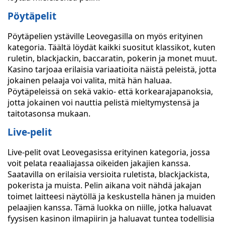
Pöytäpelit
Pöytäpelien ystäville Leovegasilla on myös erityinen
kategoria. Täältä löydät kaikki suositut klassikot, kuten
ruletin, blackjackin, baccaratin, pokerin ja monet muut.
Kasino tarjoaa erilaisia variaatioita näistä peleistä, jotta
jokainen pelaaja voi valita, mitä hän haluaa.
Pöytäpeleissä on sekä vakio- että korkearajapanoksia,
jotta jokainen voi nauttia pelistä mieltymystensä ja
taitotasonsa mukaan.
Live-pelit
Live-pelit ovat Leovegasissa erityinen kategoria, jossa
voit pelata reaaliajassa oikeiden jakajien kanssa.
Saatavilla on erilaisia versioita ruletista, blackjackista,
pokerista ja muista. Pelin aikana voit nähdä jakajan
toimet laitteesi näytöllä ja keskustella hänen ja muiden
pelaajien kanssa. Tämä luokka on niille, jotka haluavat
fyysisen kasinon ilmapiirin ja haluavat tuntea todellisia