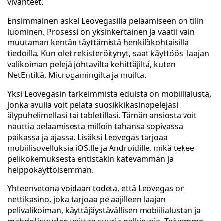
vivahteet.
Ensimmäinen askel Leovegasilla pelaamiseen on tilin
luominen. Prosessi on yksinkertainen ja vaatii vain
muutaman kentän täyttämistä henkilökohtaisilla
tiedoilla. Kun olet rekisteröitynyt, saat käyttöösi laajan
valikoiman pelejä johtavilta kehittäjiltä, kuten
NetEntiltä, Microgamingilta ja muilta.
Yksi Leovegasin tärkeimmistä eduista on mobiilialusta,
jonka avulla voit pelata suosikkikasinopelejäsi
älypuhelimellasi tai tabletillasi. Tämän ansiosta voit
nauttia pelaamisesta milloin tahansa sopivassa
paikassa ja ajassa. Lisäksi Leovegas tarjoaa
mobiilisovelluksia iOS:lle ja Androidille, mikä tekee
pelikokemuksesta entistäkin kätevämmän ja
helppokäyttöisemmän.
Yhteenvetona voidaan todeta, että Leovegas on
nettikasino, joka tarjoaa pelaajilleen laajan
pelivalikoiman, käyttäjäystävällisen mobiilialustan ja