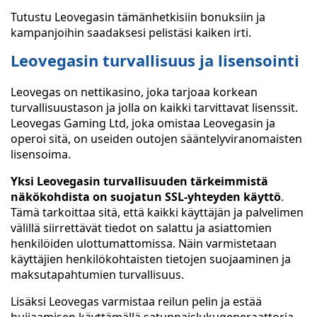
Tutustu Leovegasin tämänhetkisiin bonuksiin ja
kampanjoihin saadaksesi pelistäsi kaiken irti.
Leovegasin turvallisuus ja lisensointi
Leovegas on nettikasino, joka tarjoaa korkean
turvallisuustason ja jolla on kaikki tarvittavat lisenssit.
Leovegas Gaming Ltd, joka omistaa Leovegasin ja
operoi sitä, on useiden outojen sääntelyviranomaisten
lisensoima.
Yksi Leovegasin turvallisuuden tärkeimmistä
näkökohdista on suojatun SSL-yhteyden käyttö
.
Tämä tarkoittaa sitä, että kaikki käyttäjän ja palvelimen
välillä siirrettävät tiedot on salattu ja asiattomien
henkilöiden ulottumattomissa. Näin varmistetaan
käyttäjien henkilökohtaisten tietojen suojaaminen ja
maksutapahtumien turvallisuus.
Lisäksi Leovegas varmistaa reilun pelin ja estää