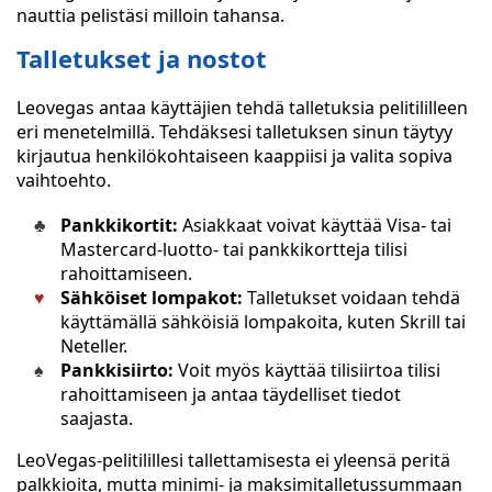
nauttia pelistäsi milloin tahansa.
Talletukset ja nostot
Leovegas antaa käyttäjien tehdä talletuksia pelitililleen
eri menetelmillä. Tehdäksesi talletuksen sinun täytyy
kirjautua henkilökohtaiseen kaappiisi ja valita sopiva
vaihtoehto.
Pankkikortit:
Asiakkaat voivat käyttää Visa- tai
Mastercard-luotto- tai pankkikortteja tilisi
rahoittamiseen.
Sähköiset lompakot:
Talletukset voidaan tehdä
käyttämällä sähköisiä lompakoita, kuten Skrill tai
Neteller.
Pankkisiirto:
Voit myös käyttää tilisiirtoa tilisi
rahoittamiseen ja antaa täydelliset tiedot
saajasta.
LeoVegas-pelitilillesi tallettamisesta ei yleensä peritä
palkkioita, mutta minimi- ja maksimitalletussummaan