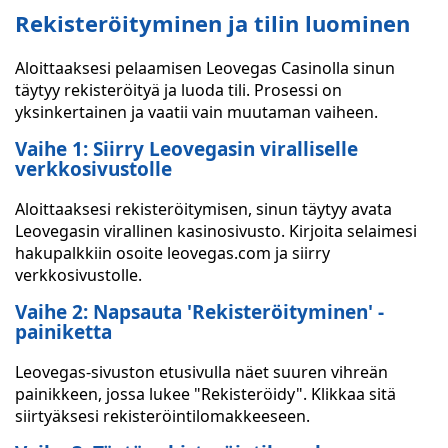
Rekisteröityminen ja tilin luominen
Aloittaaksesi pelaamisen Leovegas Casinolla sinun
täytyy rekisteröityä ja luoda tili. Prosessi on
yksinkertainen ja vaatii vain muutaman vaiheen.
Vaihe 1: Siirry Leovegasin viralliselle
verkkosivustolle
Aloittaaksesi rekisteröitymisen, sinun täytyy avata
Leovegasin virallinen kasinosivusto. Kirjoita selaimesi
hakupalkkiin osoite leovegas.com ja siirry
verkkosivustolle.
Vaihe 2: Napsauta 'Rekisteröityminen' -
painiketta
Leovegas-sivuston etusivulla näet suuren vihreän
painikkeen, jossa lukee "Rekisteröidy". Klikkaa sitä
siirtyäksesi rekisteröintilomakkeeseen.