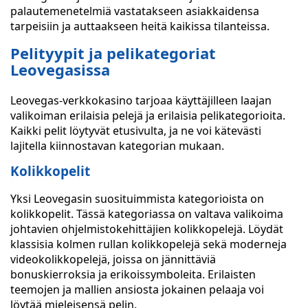
palautemenetelmiä vastatakseen asiakkaidensa
tarpeisiin ja auttaakseen heitä kaikissa tilanteissa.
Pelityypit ja pelikategoriat
Leovegasissa
Leovegas-verkkokasino tarjoaa käyttäjilleen laajan
valikoiman erilaisia pelejä ja erilaisia pelikategorioita.
Kaikki pelit löytyvät etusivulta, ja ne voi kätevästi
lajitella kiinnostavan kategorian mukaan.
Kolikkopelit
Yksi Leovegasin suosituimmista kategorioista on
kolikkopelit. Tässä kategoriassa on valtava valikoima
johtavien ohjelmistokehittäjien kolikkopelejä. Löydät
klassisia kolmen rullan kolikkopelejä sekä moderneja
videokolikkopelejä, joissa on jännittäviä
bonuskierroksia ja erikoissymboleita. Erilaisten
teemojen ja mallien ansiosta jokainen pelaaja voi
löytää mieleisensä pelin.