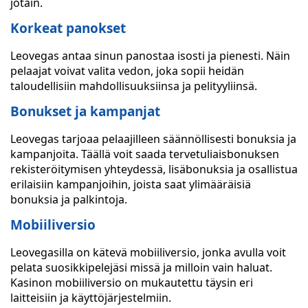
jotain.
Korkeat panokset
Leovegas antaa sinun panostaa isosti ja pienesti. Näin
pelaajat voivat valita vedon, joka sopii heidän
taloudellisiin mahdollisuuksiinsa ja pelityyliinsä.
Bonukset ja kampanjat
Leovegas tarjoaa pelaajilleen säännöllisesti bonuksia ja
kampanjoita. Täällä voit saada tervetuliaisbonuksen
rekisteröitymisen yhteydessä, lisäbonuksia ja osallistua
erilaisiin kampanjoihin, joista saat ylimääräisiä
bonuksia ja palkintoja.
Mobiiliversio
Leovegasilla on kätevä mobiiliversio, jonka avulla voit
pelata suosikkipelejäsi missä ja milloin vain haluat.
Kasinon mobiiliversio on mukautettu täysin eri
laitteisiin ja käyttöjärjestelmiin.