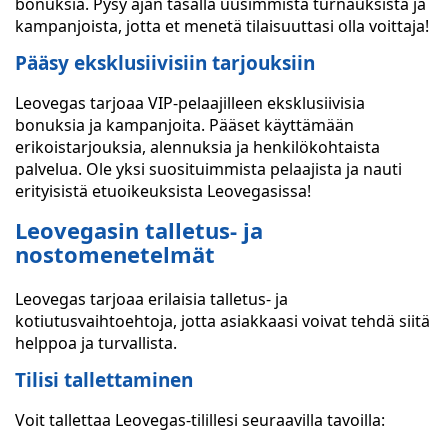
bonuksia. Pysy ajan tasalla uusimmista turnauksista ja
kampanjoista, jotta et menetä tilaisuuttasi olla voittaja!
Pääsy eksklusiivisiin tarjouksiin
Leovegas tarjoaa VIP-pelaajilleen eksklusiivisia
bonuksia ja kampanjoita. Pääset käyttämään
erikoistarjouksia, alennuksia ja henkilökohtaista
palvelua. Ole yksi suosituimmista pelaajista ja nauti
erityisistä etuoikeuksista Leovegasissa!
Leovegasin talletus- ja
nostomenetelmät
Leovegas tarjoaa erilaisia talletus- ja
kotiutusvaihtoehtoja, jotta asiakkaasi voivat tehdä siitä
helppoa ja turvallista.
Tilisi tallettaminen
Voit tallettaa Leovegas-tilillesi seuraavilla tavoilla: