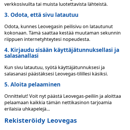
verkkosivuilta tai muista luotettavista lähteistä.
3. Odota, että sivu latautuu
Odota, kunnes Leovegasin peilisivu on latautunut
kokonaan. Tämä saattaa kestää muutaman sekunnin
riippuen internetyhteytesi nopeudesta.
4. Kirjaudu sisään käyttäjätunnuksellasi ja
salasanallasi
Kun sivu latautuu, syötä käyttäjätunnuksesi ja
salasanasi päästäksesi Leovegas-tilillesi käsiksi.
5. Aloita pelaaminen
Onnittelut! Voit nyt päästä Leovegas-peiliin ja aloittaa
pelaamaan kaikkia tämän nettikasinon tarjoamia
erilaisia uhkapelejä...
Rekisteröidy Leovegas