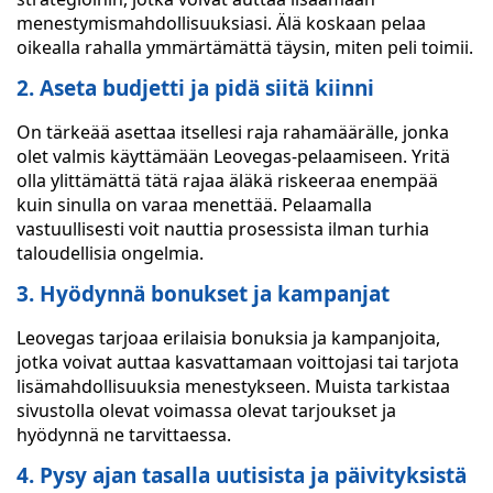
menestymismahdollisuuksiasi. Älä koskaan pelaa
oikealla rahalla ymmärtämättä täysin, miten peli toimii.
2. Aseta budjetti ja pidä siitä kiinni
On tärkeää asettaa itsellesi raja rahamäärälle, jonka
olet valmis käyttämään Leovegas-pelaamiseen. Yritä
olla ylittämättä tätä rajaa äläkä riskeeraa enempää
kuin sinulla on varaa menettää. Pelaamalla
vastuullisesti voit nauttia prosessista ilman turhia
taloudellisia ongelmia.
3. Hyödynnä bonukset ja kampanjat
Leovegas tarjoaa erilaisia bonuksia ja kampanjoita,
jotka voivat auttaa kasvattamaan voittojasi tai tarjota
lisämahdollisuuksia menestykseen. Muista tarkistaa
sivustolla olevat voimassa olevat tarjoukset ja
hyödynnä ne tarvittaessa.
4. Pysy ajan tasalla uutisista ja päivityksistä