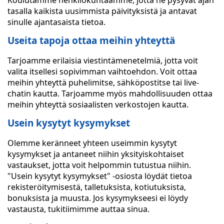
Koulutamme henkilökuntaamme, jotta he pysyvät ajan
tasalla kaikista uusimmista päivityksistä ja antavat
sinulle ajantasaista tietoa.
Useita tapoja ottaa meihin yhteyttä
Tarjoamme erilaisia viestintämenetelmiä, jotta voit
valita itsellesi sopivimman vaihtoehdon. Voit ottaa
meihin yhteyttä puhelimitse, sähköpostitse tai live-
chatin kautta. Tarjoamme myös mahdollisuuden ottaa
meihin yhteyttä sosiaalisten verkostojen kautta.
Usein kysytyt kysymykset
Olemme keränneet yhteen useimmin kysytyt
kysymykset ja antaneet niihin yksityiskohtaiset
vastaukset, jotta voit helpommin tutustua niihin.
"Usein kysytyt kysymykset" -osiosta löydät tietoa
rekisteröitymisestä, talletuksista, kotiutuksista,
bonuksista ja muusta. Jos kysymykseesi ei löydy
vastausta, tukitiimimme auttaa sinua.