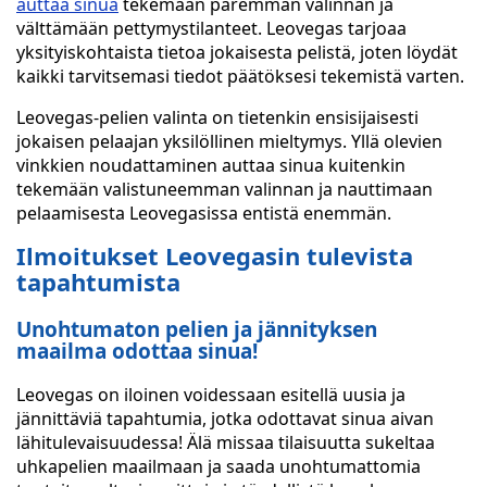
auttaa sinua
tekemään paremman valinnan ja
välttämään pettymystilanteet. Leovegas tarjoaa
yksityiskohtaista tietoa jokaisesta pelistä, joten löydät
kaikki tarvitsemasi tiedot päätöksesi tekemistä varten.
Leovegas-pelien valinta on tietenkin ensisijaisesti
jokaisen pelaajan yksilöllinen mieltymys. Yllä olevien
vinkkien noudattaminen auttaa sinua kuitenkin
tekemään valistuneemman valinnan ja nauttimaan
pelaamisesta Leovegasissa entistä enemmän.
Ilmoitukset Leovegasin tulevista
tapahtumista
Unohtumaton pelien ja jännityksen
maailma odottaa sinua!
Leovegas on iloinen voidessaan esitellä uusia ja
jännittäviä tapahtumia, jotka odottavat sinua aivan
lähitulevaisuudessa! Älä missaa tilaisuutta sukeltaa
uhkapelien maailmaan ja saada unohtumattomia