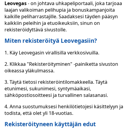
Leovegas
- on johtava uhkapeliportaali, joka tarjoaa
laajan valikoiman pelihupia ja bonuskampanjoita
kaikille peliharrastajille. Saadaksesi täyden pääsyn
kaikkiin peleihin ja etuoikeuksiin, sinun on
rekisteröidyttävä sivustolle.
Miten rekisteröityä Leovegasiin?
1. Käy Leovegasin virallisilla verkkosivuilla.
2. Klikkaa "Rekisteröityminen" -painiketta sivuston
oikeassa yläkulmassa.
3. Täytä tietosi rekisteröintilomakkeella. Täytä
etunimesi, sukunimesi, syntymäaikasi,
sähköpostiosoitteesi ja turvallinen salasanasi.
4. Anna suostumuksesi henkilötietojesi käsittelyyn ja
todista, että olet yli 18-vuotias.
Rekisteröityneen käyttäjän edut