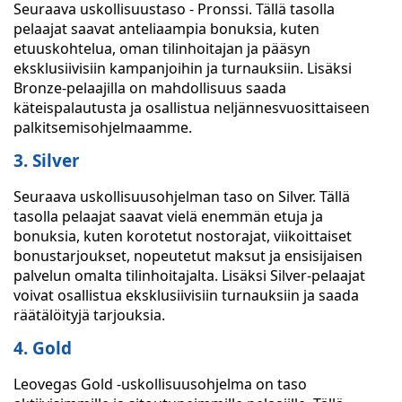
Seuraava uskollisuustaso - Pronssi. Tällä tasolla
pelaajat saavat anteliaampia bonuksia, kuten
etuuskohtelua, oman tilinhoitajan ja pääsyn
eksklusiivisiin kampanjoihin ja turnauksiin. Lisäksi
Bronze-pelaajilla on mahdollisuus saada
käteispalautusta ja osallistua neljännesvuosittaiseen
palkitsemisohjelmaamme.
3. Silver
Seuraava uskollisuusohjelman taso on Silver. Tällä
tasolla pelaajat saavat vielä enemmän etuja ja
bonuksia, kuten korotetut nostorajat, viikoittaiset
bonustarjoukset, nopeutetut maksut ja ensisijaisen
palvelun omalta tilinhoitajalta. Lisäksi Silver-pelaajat
voivat osallistua eksklusiivisiin turnauksiin ja saada
räätälöityjä tarjouksia.
4. Gold
Leovegas Gold -uskollisuusohjelma on taso