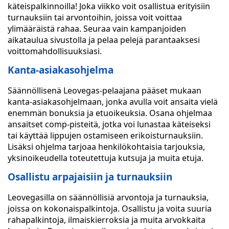
käteispalkinnoilla! Joka viikko voit osallistua erityisiin
turnauksiin tai arvontoihin, joissa voit voittaa
ylimääräistä rahaa. Seuraa vain kampanjoiden
aikataulua sivustolla ja pelaa pelejä parantaaksesi
voittomahdollisuuksiasi.
Kanta-asiakasohjelma
Säännöllisenä Leovegas-pelaajana pääset mukaan
kanta-asiakasohjelmaan, jonka avulla voit ansaita vielä
enemmän bonuksia ja etuoikeuksia. Osana ohjelmaa
ansaitset comp-pisteitä, jotka voi lunastaa käteiseksi
tai käyttää lippujen ostamiseen erikoisturnauksiin.
Lisäksi ohjelma tarjoaa henkilökohtaisia tarjouksia,
yksinoikeudella toteutettuja kutsuja ja muita etuja.
Osallistu arpajaisiin ja turnauksiin
Leovegasilla on säännöllisiä arvontoja ja turnauksia,
joissa on kokonaispalkintoja. Osallistu ja voita suuria
rahapalkintoja, ilmaiskierroksia ja muita arvokkaita