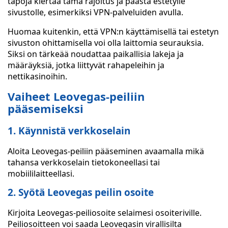
tapoja kiertää tämä rajoitus ja päästä estetylle
sivustolle, esimerkiksi VPN-palveluiden avulla.
Huomaa kuitenkin, että VPN:n käyttämisellä tai estetyn
sivuston ohittamisella voi olla laittomia seurauksia.
Siksi on tärkeää noudattaa paikallisia lakeja ja
määräyksiä, jotka liittyvät rahapeleihin ja
nettikasinoihin.
Vaiheet Leovegas-peiliin
pääsemiseksi
1. Käynnistä verkkoselain
Aloita Leovegas-peiliin pääseminen avaamalla mikä
tahansa verkkoselain tietokoneellasi tai
mobiililaitteellasi.
2. Syötä Leovegas peilin osoite
Kirjoita Leovegas-peiliosoite selaimesi osoiteriville.
Peiliosoitteen voi saada Leovegasin virallisilta