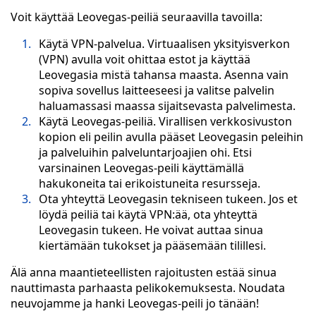
Voit käyttää Leovegas-peiliä seuraavilla tavoilla:
Käytä VPN-palvelua. Virtuaalisen yksityisverkon
(VPN) avulla voit ohittaa estot ja käyttää
Leovegasia mistä tahansa maasta. Asenna vain
sopiva sovellus laitteeseesi ja valitse palvelin
haluamassasi maassa sijaitsevasta palvelimesta.
Käytä Leovegas-peiliä. Virallisen verkkosivuston
kopion eli peilin avulla pääset Leovegasin peleihin
ja palveluihin palveluntarjoajien ohi. Etsi
varsinainen Leovegas-peili käyttämällä
hakukoneita tai erikoistuneita resursseja.
Ota yhteyttä Leovegasin tekniseen tukeen. Jos et
löydä peiliä tai käytä VPN:ää, ota yhteyttä
Leovegasin tukeen. He voivat auttaa sinua
kiertämään tukokset ja pääsemään tilillesi.
Älä anna maantieteellisten rajoitusten estää sinua
nauttimasta parhaasta pelikokemuksesta. Noudata
neuvojamme ja hanki Leovegas-peili jo tänään!