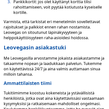
Pankkikortit: jos olet käyttänyt korttia tilisi
rahoittamiseen, voit pyytää kotiutusta kyseiselle
kortille.
Varmista, että tarkistat eri menetelmiin sovellettavat
rajoitukset ja palkkiot ennen rahan nostamista.
Leovegas on sitoutunut läpinäkyvyyteen ja
helppokäyttöisyyteen raha-asioidesi hoidossa.
Leovegasin asiakastuki
Me Leovegasilla arvostamme jokaista asiakastamme ja
takaamme nopean ja laadukkaan palvelun. Tukemme
on käytettävissä 24/7 ja aina valmis auttamaan sinua
milloin tahansa.
Ammattilaisten tiimi
Tukitiimimme koostuu kokeneista ja ystävällisistä
henkilöistä, jotka ovat aina käytettävissäsi vastaamaan
kysymyksiisi ja ratkaisemaan mahdolliset ongelmasi.