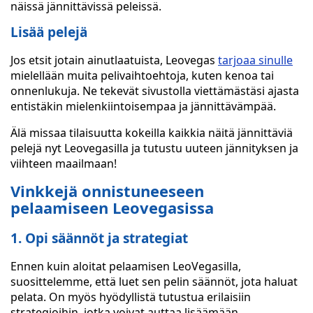
näissä jännittävissä peleissä.
Lisää pelejä
Jos etsit jotain ainutlaatuista, Leovegas
tarjoaa sinulle
mielellään muita pelivaihtoehtoja, kuten kenoa tai
onnenlukuja. Ne tekevät sivustolla viettämästäsi ajasta
entistäkin mielenkiintoisempaa ja jännittävämpää.
Älä missaa tilaisuutta kokeilla kaikkia näitä jännittäviä
pelejä nyt Leovegasilla ja tutustu uuteen jännityksen ja
viihteen maailmaan!
Vinkkejä onnistuneeseen
pelaamiseen Leovegasissa
1. Opi säännöt ja strategiat
Ennen kuin aloitat pelaamisen LeoVegasilla,
suosittelemme, että luet sen pelin säännöt, jota haluat
pelata. On myös hyödyllistä tutustua erilaisiin
strategioihin, jotka voivat auttaa lisäämään