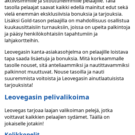
aktiivisimmille ja sitoutuneimmille pelaajille. Tällä
tasolla pelaajat saavat kaikki edellä mainitut edut sekä
vielä enemmän eksklusiivisia bonuksia ja tarjouksia.
Lisäksi Gold-tason pelaajilla on mahdollisuus osallistua
kuukausittaisiin turnauksiin, joissa on upeita palkintoja
ja pääsy henkilökohtaisiin tapahtumiin ja
lahjakortteihin.
Leovegasin kanta-asiakasohjelma on pelaajille loistava
tapa saada lisäetuja ja bonuksia. Mitä korkeammalle
tasolle nouset, sitä anteliaammiksi ja nautittavammiksi
palkinnot muuttuvat. Nouse tasoilla ja nauti
suuremmista voitoista ja Leovegasin ainutlaatuisista
tarjouksista!
Leovegasin pelivalikoima
Leovegas tarjoaa laajan valikoiman pelejä, jotka
voittavat kaikkien pelaajien sydämet. Täällä on
jokaiselle jotakin!
Kolikkopelit