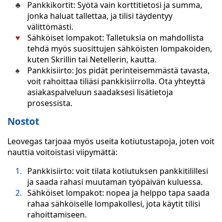
Pankkikortit: Syötä vain korttitietosi ja summa,
jonka haluat tallettaa, ja tilisi täydentyy
välittömästi.
Sähköiset lompakot: Talletuksia on mahdollista
tehdä myös suosittujen sähköisten lompakoiden,
kuten Skrillin tai Netellerin, kautta.
Pankkisiirto: Jos pidät perinteisemmästä tavasta,
voit rahoittaa tiliäsi pankkisiirrolla. Ota yhteyttä
asiakaspalveluun saadaksesi lisätietoja
prosessista.
Nostot
Leovegas tarjoaa myös useita kotiutustapoja, joten voit
nauttia voitoistasi viipymättä:
Pankkisiirto: voit tilata kotiutuksen pankkitilillesi
ja saada rahasi muutaman työpäivän kuluessa.
Sähköiset lompakot: nopea ja helppo tapa saada
rahaa sähköiselle lompakollesi, jota käytit tilisi
rahoittamiseen.