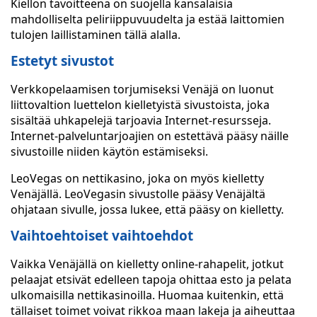
Kiellon tavoitteena on suojella kansalaisia
mahdolliselta peliriippuvuudelta ja estää laittomien
tulojen laillistaminen tällä alalla.
Estetyt sivustot
Verkkopelaamisen torjumiseksi Venäjä on luonut
liittovaltion luettelon kielletyistä sivustoista, joka
sisältää uhkapelejä tarjoavia Internet-resursseja.
Internet-palveluntarjoajien on estettävä pääsy näille
sivustoille niiden käytön estämiseksi.
LeoVegas on nettikasino, joka on myös kielletty
Venäjällä. LeoVegasin sivustolle pääsy Venäjältä
ohjataan sivulle, jossa lukee, että pääsy on kielletty.
Vaihtoehtoiset vaihtoehdot
Vaikka Venäjällä on kielletty online-rahapelit, jotkut
pelaajat etsivät edelleen tapoja ohittaa esto ja pelata
ulkomaisilla nettikasinoilla. Huomaa kuitenkin, että
tällaiset toimet voivat rikkoa maan lakeja ja aiheuttaa