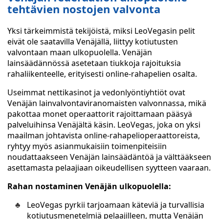
tehtävien nostojen valvonta
Yksi tärkeimmistä tekijöistä, miksi LeoVegasin pelit
eivät ole saatavilla Venäjällä, liittyy kotiutusten
valvontaan maan ulkopuolella. Venäjän
lainsäädännössä asetetaan tiukkoja rajoituksia
rahaliikenteelle, erityisesti online-rahapelien osalta.
Useimmat nettikasinot ja vedonlyöntiyhtiöt ovat
Venäjän lainvalvontaviranomaisten valvonnassa, mikä
pakottaa monet operaattorit rajoittamaan pääsyä
palveluihinsa Venäjältä käsin. LeoVegas, joka on yksi
maailman johtavista online-rahapelioperaattoreista,
ryhtyy myös asianmukaisiin toimenpiteisiin
noudattaakseen Venäjän lainsäädäntöä ja välttääkseen
asettamasta pelaajiaan oikeudellisen syytteen vaaraan.
Rahan nostaminen Venäjän ulkopuolella:
LeoVegas pyrkii tarjoamaan käteviä ja turvallisia
kotiutusmenetelmiä pelaajilleen, mutta Venäjän