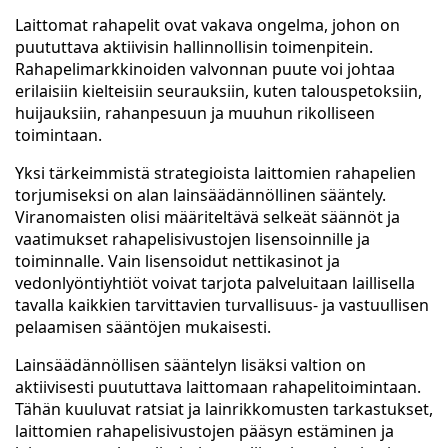
Laittomat rahapelit ovat vakava ongelma, johon on
puututtava aktiivisin hallinnollisin toimenpitein.
Rahapelimarkkinoiden valvonnan puute voi johtaa
erilaisiin kielteisiin seurauksiin, kuten talouspetoksiin,
huijauksiin, rahanpesuun ja muuhun rikolliseen
toimintaan.
Yksi tärkeimmistä strategioista laittomien rahapelien
torjumiseksi on alan lainsäädännöllinen sääntely.
Viranomaisten olisi määriteltävä selkeät säännöt ja
vaatimukset rahapelisivustojen lisensoinnille ja
toiminnalle. Vain lisensoidut nettikasinot ja
vedonlyöntiyhtiöt voivat tarjota palveluitaan laillisella
tavalla kaikkien tarvittavien turvallisuus- ja vastuullisen
pelaamisen sääntöjen mukaisesti.
Lainsäädännöllisen sääntelyn lisäksi valtion on
aktiivisesti puututtava laittomaan rahapelitoimintaan.
Tähän kuuluvat ratsiat ja lainrikkomusten tarkastukset,
laittomien rahapelisivustojen pääsyn estäminen ja