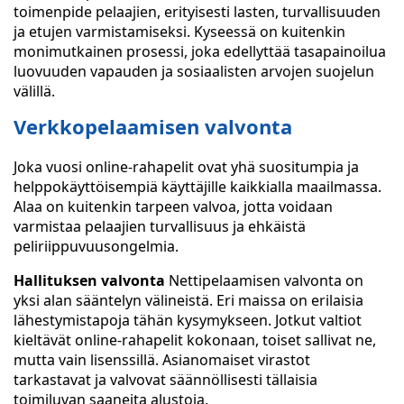
toimenpide pelaajien, erityisesti lasten, turvallisuuden
ja etujen varmistamiseksi. Kyseessä on kuitenkin
monimutkainen prosessi, joka edellyttää tasapainoilua
luovuuden vapauden ja sosiaalisten arvojen suojelun
välillä.
Verkkopelaamisen valvonta
Joka vuosi online-rahapelit ovat yhä suositumpia ja
helppokäyttöisempiä käyttäjille kaikkialla maailmassa.
Alaa on kuitenkin tarpeen valvoa, jotta voidaan
varmistaa pelaajien turvallisuus ja ehkäistä
peliriippuvuusongelmia.
Hallituksen valvonta
Nettipelaamisen valvonta on
yksi alan sääntelyn välineistä. Eri maissa on erilaisia
lähestymistapoja tähän kysymykseen. Jotkut valtiot
kieltävät online-rahapelit kokonaan, toiset sallivat ne,
mutta vain lisenssillä. Asianomaiset virastot
tarkastavat ja valvovat säännöllisesti tällaisia
toimiluvan saaneita alustoja.