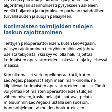
algoritmejaan säännöllisesti pysyäkseen askeleen
edellä huijareita ja tarjotakseen parhaan mahdollisen
turvallisuuden ja suojan pelaajilleen.
Kotimaisten toimijoiden tulojen
laskun rajoittaminen
Tiettyjen pelioperaattoreiden, kuten LeoVegasin,
pääsyn rajoittaminen tiettyihin maihin voi johtua
useista tekijöistä. Yksi syy voi olla halu rajoittaa
kotimaisten operaattoreiden laskevia tuloja kyseisessä
maassa.
Kun ulkomaiset verkkopelioperaattorit, kuten
LeoVegas, pääsevät tietyn maan markkinoille, ne
kilpailevat kotimaisten operaattoreiden kanssa. Tämä
voi johtaa kotimaisten operaattoreiden tulojen
vähenemiseen, koska pelaajat saattavat pelata
mieluummin LeoVegas-alustalla sen suosion,
bonusohjelman tai muiden houkuttelevien