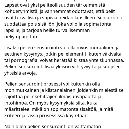
Lapset ovat yksi peliteollisuuden tärkeimmistä
kohderyhmistä, ja vanhemmat odottavat, että pelit
ovat turvallisia ja sopivia heidän lapsilleen. Sensurointi
suodattaa pois sisällön, joka voi olla sopimatonta
lapsille, ja tarjoaa heille turvallisemman
peliympäristön.
Lisäksi pelien sensurointi voi olla myös moraalinen ja
eettinen kysymys. Jotkin pelielementit, kuten väkivalta
tai pornografia, voivat herättää kiistaa yhteiskunnassa.
Pelien sensurointi lisää yleisön viihtyvyyttä ja suojelee
yhteisiä arvoja.
Pelien sensurointiprosessi voi kuitenkin olla
monimutkainen ja kiistanalainen. Joidenkin mielestä se
rajoittaa pelinkehittäjien ilmaisunvapautta ja
intohimoa. On myös kysymyksiä siitä, kuka
määrittelee, mikä on sopimatonta sisältöä, ja mitä
kriteerejä tässä prosessissa käytetään.
Näin ollen pelien sensurointi on välttämätön