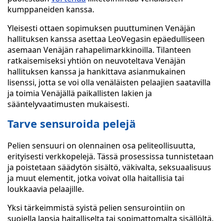
kumppaneiden kanssa.
Yleisesti ottaen sopimuksen puuttuminen Venäjän
hallituksen kanssa asettaa LeoVegasin epäedulliseen
asemaan Venäjän rahapelimarkkinoilla. Tilanteen
ratkaisemiseksi yhtiön on neuvoteltava Venäjän
hallituksen kanssa ja hankittava asianmukainen
lisenssi, jotta se voi olla venäläisten pelaajien saatavilla
ja toimia Venäjällä paikallisten lakien ja
sääntelyvaatimusten mukaisesti.
Tarve sensuroida pelejä
Pelien sensuuri on olennainen osa peliteollisuutta,
erityisesti verkkopelejä. Tässä prosessissa tunnistetaan
ja poistetaan säädytön sisältö, väkivalta, seksuaalisuus
ja muut elementit, jotka voivat olla haitallisia tai
loukkaavia pelaajille.
Yksi tärkeimmistä syistä pelien sensurointiin on
suojella lapsia haitalliselta tai sopimattomalta sisällöltä.