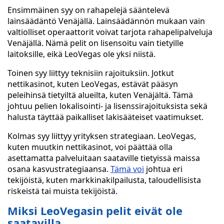
Ensimmäinen syy on rahapelejä sääntelevä
lainsäädäntö Venäjällä. Lainsäädännön mukaan vain
valtiolliset operaattorit voivat tarjota rahapelipalveluja
Venäjällä. Nämä pelit on lisensoitu vain tietyille
laitoksille, eikä LeoVegas ole yksi niistä.
Toinen syy liittyy teknisiin rajoituksiin. Jotkut
nettikasinot, kuten LeoVegas, estävät pääsyn
peleihinsä tietyiltä alueilta, kuten Venäjältä. Tämä
johtuu pelien lokalisointi- ja lisenssirajoituksista sekä
halusta täyttää paikalliset lakisääteiset vaatimukset.
Kolmas syy liittyy yrityksen strategiaan. LeoVegas,
kuten muutkin nettikasinot, voi päättää olla
asettamatta palveluitaan saataville tietyissä maissa
osana kasvustrategiaansa.
Tämä voi
johtua eri
tekijöistä, kuten markkinakilpailusta, taloudellisista
riskeistä tai muista tekijöistä.
Miksi LeoVegasin pelit eivät ole
saatavilla