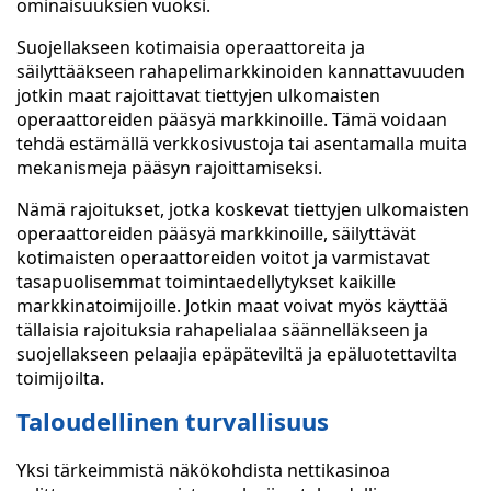
ominaisuuksien vuoksi.
Suojellakseen kotimaisia operaattoreita ja
säilyttääkseen rahapelimarkkinoiden kannattavuuden
jotkin maat rajoittavat tiettyjen ulkomaisten
operaattoreiden pääsyä markkinoille. Tämä voidaan
tehdä estämällä verkkosivustoja tai asentamalla muita
mekanismeja pääsyn rajoittamiseksi.
Nämä rajoitukset, jotka koskevat tiettyjen ulkomaisten
operaattoreiden pääsyä markkinoille, säilyttävät
kotimaisten operaattoreiden voitot ja varmistavat
tasapuolisemmat toimintaedellytykset kaikille
markkinatoimijoille. Jotkin maat voivat myös käyttää
tällaisia rajoituksia rahapelialaa säännelläkseen ja
suojellakseen pelaajia epäpäteviltä ja epäluotettavilta
toimijoilta.
Taloudellinen turvallisuus
Yksi tärkeimmistä näkökohdista nettikasinoa