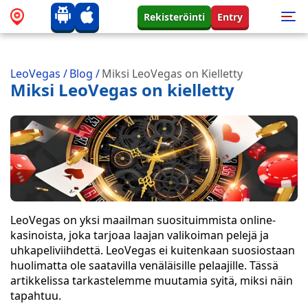
Rekisteröinti
Entry
LeoVegas
/
Blog
/
Miksi LeoVegas on Kielletty
Miksi LeoVegas on kielletty
LeoVegas on yksi maailman suosituimmista online-
kasinoista, joka tarjoaa laajan valikoiman pelejä ja
uhkapeliviihdettä. LeoVegas ei kuitenkaan suosiostaan
huolimatta ole saatavilla venäläisille pelaajille. Tässä
artikkelissa tarkastelemme muutamia syitä, miksi näin
tapahtuu.