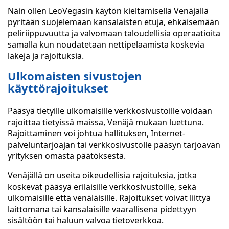
Näin ollen LeoVegasin käytön kieltämisellä Venäjällä
pyritään suojelemaan kansalaisten etuja, ehkäisemään
peliriippuvuutta ja valvomaan taloudellisia operaatioita
samalla kun noudatetaan nettipelaamista koskevia
lakeja ja rajoituksia.
Ulkomaisten sivustojen
käyttörajoitukset
Pääsyä tietyille ulkomaisille verkkosivustoille voidaan
rajoittaa tietyissä maissa, Venäjä mukaan luettuna.
Rajoittaminen voi johtua hallituksen, Internet-
palveluntarjoajan tai verkkosivustolle pääsyn tarjoavan
yrityksen omasta päätöksestä.
Venäjällä on useita oikeudellisia rajoituksia, jotka
koskevat pääsyä erilaisille verkkosivustoille, sekä
ulkomaisille että venäläisille. Rajoitukset voivat liittyä
laittomana tai kansalaisille vaarallisena pidettyyn
sisältöön tai haluun valvoa tietoverkkoa.