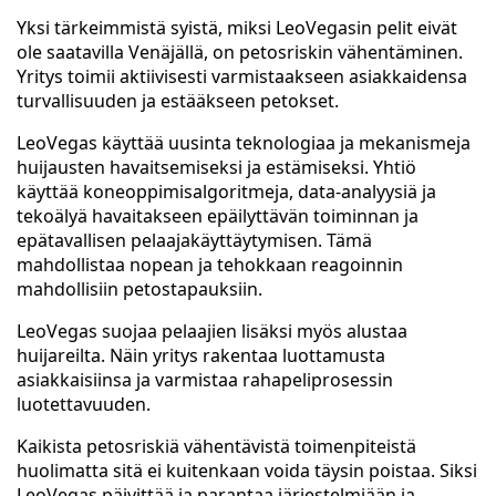
Yksi tärkeimmistä syistä, miksi LeoVegasin pelit eivät
ole saatavilla Venäjällä, on petosriskin vähentäminen.
Yritys toimii aktiivisesti varmistaakseen asiakkaidensa
turvallisuuden ja estääkseen petokset.
LeoVegas käyttää uusinta teknologiaa ja mekanismeja
huijausten havaitsemiseksi ja estämiseksi. Yhtiö
käyttää koneoppimisalgoritmeja, data-analyysiä ja
tekoälyä havaitakseen epäilyttävän toiminnan ja
epätavallisen pelaajakäyttäytymisen. Tämä
mahdollistaa nopean ja tehokkaan reagoinnin
mahdollisiin petostapauksiin.
LeoVegas suojaa pelaajien lisäksi myös alustaa
huijareilta. Näin yritys rakentaa luottamusta
asiakkaisiinsa ja varmistaa rahapeliprosessin
luotettavuuden.
Kaikista petosriskiä vähentävistä toimenpiteistä
huolimatta sitä ei kuitenkaan voida täysin poistaa. Siksi
LeoVegas päivittää ja parantaa järjestelmiään ja