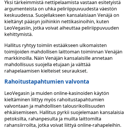
Yksi tärkeimmistä nettipelaamista vastaan esitetyistä
argumenteista on uhka peliriippuvuudesta väestön
keskuudessa. Suojellakseen kansalaisiaan Venäjä on
kieltänyt pääsyn joihinkin nettikasinoihin, kuten
LeoVegasiin, jotka voivat aiheuttaa peliriippuvuuden
kehittymistä.
Hallitus ryhtyy toimiin estääkseen ulkomaisten
toimijoiden mahdollisen laittoman toiminnan Venäjän
markkinoilla. Näin Venäjän kansalaisille annetaan
mahdollisuus suojella etujaan ja välttää
rahapelaamisen kielteiset seuraukset.
Rahoitustapahtumien valvonta
LeoVegasin ja muiden online-kasinoiden käytön
kieltäminen liittyy myös rahoitustapahtumien
valvontaan ja mahdollisen talousrikollisuuden
ehkäisemiseen. Hallitus pyrkii suojelemaan kansalaisia
petoksilta, rahanpesulta ja muilta laittomilta
rahansiirroilta, jotka voivat liittyä online-rahapeleihin.