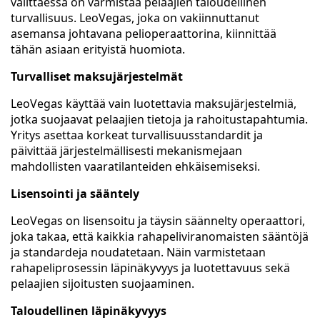
valittaessa on varmistaa pelaajien taloudellinen
turvallisuus. LeoVegas, joka on vakiinnuttanut
asemansa johtavana pelioperaattorina, kiinnittää
tähän asiaan erityistä huomiota.
Turvalliset maksujärjestelmät
LeoVegas käyttää vain luotettavia maksujärjestelmiä,
jotka suojaavat pelaajien tietoja ja rahoitustapahtumia.
Yritys asettaa korkeat turvallisuusstandardit ja
päivittää järjestelmällisesti mekanismejaan
mahdollisten vaaratilanteiden ehkäisemiseksi.
Lisensointi ja sääntely
LeoVegas on lisensoitu ja täysin säännelty operaattori,
joka takaa, että kaikkia rahapeliviranomaisten sääntöjä
ja standardeja noudatetaan. Näin varmistetaan
rahapeliprosessin läpinäkyvyys ja luotettavuus sekä
pelaajien sijoitusten suojaaminen.
Taloudellinen läpinäkyvyys