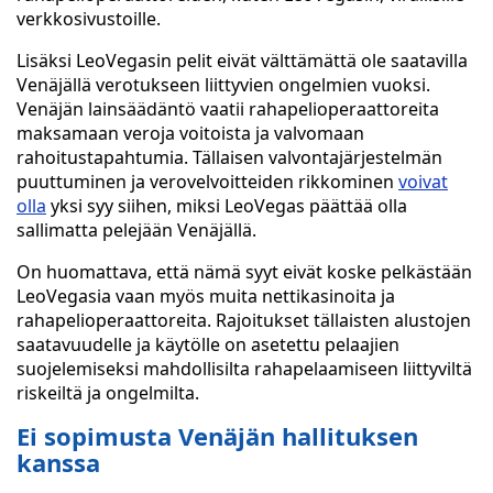
verkkosivustoille.
Lisäksi LeoVegasin pelit eivät välttämättä ole saatavilla
Venäjällä verotukseen liittyvien ongelmien vuoksi.
Venäjän lainsäädäntö vaatii rahapelioperaattoreita
maksamaan veroja voitoista ja valvomaan
rahoitustapahtumia. Tällaisen valvontajärjestelmän
puuttuminen ja verovelvoitteiden rikkominen
voivat
olla
yksi syy siihen, miksi LeoVegas päättää olla
sallimatta pelejään Venäjällä.
On huomattava, että nämä syyt eivät koske pelkästään
LeoVegasia vaan myös muita nettikasinoita ja
rahapelioperaattoreita. Rajoitukset tällaisten alustojen
saatavuudelle ja käytölle on asetettu pelaajien
suojelemiseksi mahdollisilta rahapelaamiseen liittyviltä
riskeiltä ja ongelmilta.
Ei sopimusta Venäjän hallituksen
kanssa