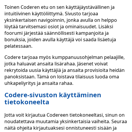
Toinen Coderen etu on sen käyttäjäystävällinen ja
intuitiivinen käyttöliittymä. Sivusto tarjoaa
yksinkertaisen navigoinnin, jonka avulla on helppo
löytää tarvitsemasi osiot ja ominaisuudet. Lisäksi
foorumi järjestää säännöllisesti kampanjoita ja
bonuksia, joiden avulla käyttäjä voi saada lisäetuja
pelatessaan.
Codere tarjoaa myös kumppanuusohjelman pelaajille,
jotka haluavat ansaita lisärahaa. Jäsenet voivat
rekrytoida uusia käyttäjiä ja ansaita provisioita heidän
panoksistaan. Tämä on loistava tilaisuus luoda oma
uhkapeliyritys ja ansaita rahaa.
Codere-sivuston käyttäminen
tietokoneelta
Jotta voit kirjautua Codereen tietokoneeltasi, sinun on
noudatettava muutamia yksinkertaisia vaiheita. Seuraa
näitä ohjeita kirjautuaksesi onnistuneesti sisään ja