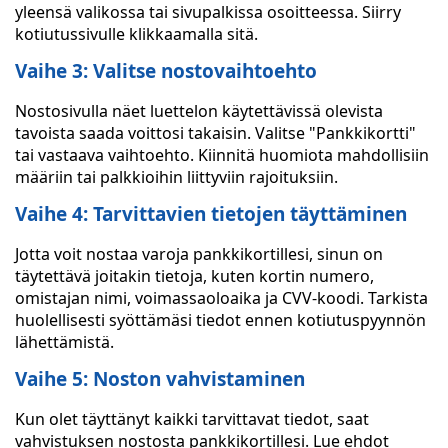
yleensä valikossa tai sivupalkissa osoitteessa. Siirry
kotiutussivulle klikkaamalla sitä.
Vaihe 3: Valitse nostovaihtoehto
Nostosivulla näet luettelon käytettävissä olevista
tavoista saada voittosi takaisin. Valitse "Pankkikortti"
tai vastaava vaihtoehto. Kiinnitä huomiota mahdollisiin
määriin tai palkkioihin liittyviin rajoituksiin.
Vaihe 4: Tarvittavien tietojen täyttäminen
Jotta voit nostaa varoja pankkikortillesi, sinun on
täytettävä joitakin tietoja, kuten kortin numero,
omistajan nimi, voimassaoloaika ja CVV-koodi. Tarkista
huolellisesti syöttämäsi tiedot ennen kotiutuspyynnön
lähettämistä.
Vaihe 5: Noston vahvistaminen
Kun olet täyttänyt kaikki tarvittavat tiedot, saat
vahvistuksen nostosta pankkikortillesi. Lue ehdot