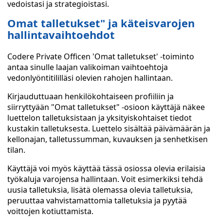
vedoistasi ja strategioistasi.
Omat talletukset" ja käteisvarojen
hallintavaihtoehdot
Codere Private Officen 'Omat talletukset' -toiminto
antaa sinulle laajan valikoiman vaihtoehtoja
vedonlyöntitililläsi olevien rahojen hallintaan.
Kirjauduttuaan henkilökohtaiseen profiiliin ja
siirryttyään "Omat talletukset" -osioon käyttäjä näkee
luettelon talletuksistaan ja yksityiskohtaiset tiedot
kustakin talletuksesta. Luettelo sisältää päivämäärän ja
kellonajan, talletussumman, kuvauksen ja senhetkisen
tilan.
Käyttäjä voi myös käyttää tässä osiossa olevia erilaisia
työkaluja varojensa hallintaan. Voit esimerkiksi tehdä
uusia talletuksia, lisätä olemassa olevia talletuksia,
peruuttaa vahvistamattomia talletuksia ja pyytää
voittojen kotiuttamista.