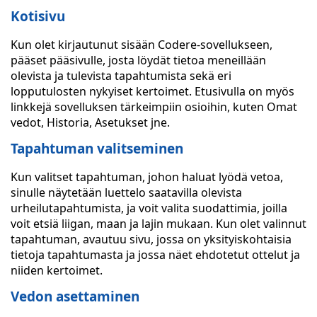
Kotisivu
Kun olet kirjautunut sisään Codere-sovellukseen,
pääset pääsivulle, josta löydät tietoa meneillään
olevista ja tulevista tapahtumista sekä eri
lopputulosten nykyiset kertoimet. Etusivulla on myös
linkkejä sovelluksen tärkeimpiin osioihin, kuten Omat
vedot, Historia, Asetukset jne.
Tapahtuman valitseminen
Kun valitset tapahtuman, johon haluat lyödä vetoa,
sinulle näytetään luettelo saatavilla olevista
urheilutapahtumista, ja voit valita suodattimia, joilla
voit etsiä liigan, maan ja lajin mukaan. Kun olet valinnut
tapahtuman, avautuu sivu, jossa on yksityiskohtaisia
tietoja tapahtumasta ja jossa näet ehdotetut ottelut ja
niiden kertoimet.
Vedon asettaminen