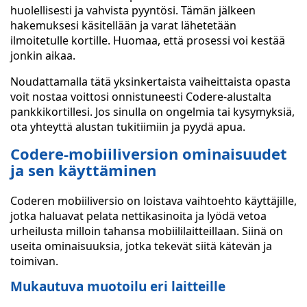
huolellisesti ja vahvista pyyntösi. Tämän jälkeen
hakemuksesi käsitellään ja varat lähetetään
ilmoitetulle kortille. Huomaa, että prosessi voi kestää
jonkin aikaa.
Noudattamalla tätä yksinkertaista vaiheittaista opasta
voit nostaa voittosi onnistuneesti Codere-alustalta
pankkikortillesi. Jos sinulla on ongelmia tai kysymyksiä,
ota yhteyttä alustan tukitiimiin ja pyydä apua.
Codere-mobiiliversion ominaisuudet
ja sen käyttäminen
Coderen mobiiliversio on loistava vaihtoehto käyttäjille,
jotka haluavat pelata nettikasinoita ja lyödä vetoa
urheilusta milloin tahansa mobiililaitteillaan. Siinä on
useita ominaisuuksia, jotka tekevät siitä kätevän ja
toimivan.
Mukautuva muotoilu eri laitteille