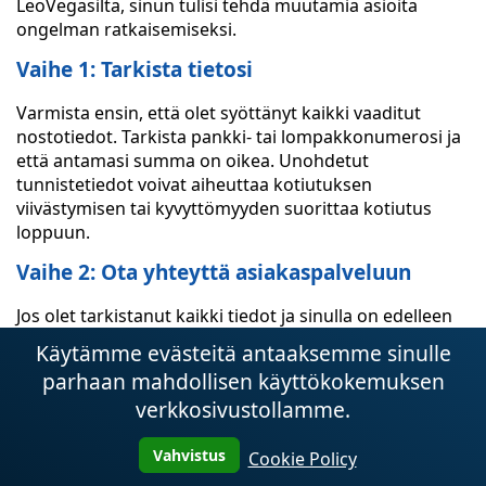
LeoVegasilta, sinun tulisi tehdä muutamia asioita
ongelman ratkaisemiseksi.
Vaihe 1: Tarkista tietosi
Varmista ensin, että olet syöttänyt kaikki vaaditut
nostotiedot. Tarkista pankki- tai lompakkonumerosi ja
että antamasi summa on oikea. Unohdetut
tunnistetiedot voivat aiheuttaa kotiutuksen
viivästymisen tai kyvyttömyyden suorittaa kotiutus
loppuun.
Vaihe 2: Ota yhteyttä asiakaspalveluun
Jos olet tarkistanut kaikki tiedot ja sinulla on edelleen
kotiutusongelmia, ota yhteyttä LeoVegasin tukitiimiin.
Käytämme evästeitä antaaksemme sinulle
Ilmoita heille kotiutusongelmastasi ja anna heille kaikki
parhaan mahdollisen käyttökokemuksen
tiedot, joita he tarvitsevat tilisi tarkistamiseksi.
verkkosivustollamme.
Tukihenkilömme yrittävät ratkaista ongelmasi
mahdollisimman pian. He saattavat myös pyytää
Vahvistus
Cookie Policy
lisäasiakirjoja henkilöllisyytesi tai osoitteesi