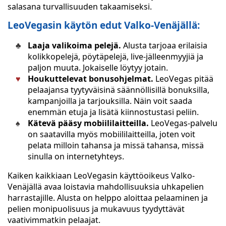
salasana turvallisuuden takaamiseksi.
LeoVegasin käytön edut Valko-Venäjällä:
Laaja valikoima pelejä.
Alusta tarjoaa erilaisia
kolikkopelejä, pöytäpelejä, live-jälleenmyyjiä ja
paljon muuta. Jokaiselle löytyy jotain.
Houkuttelevat bonusohjelmat.
LeoVegas pitää
pelaajansa tyytyväisinä säännöllisillä bonuksilla,
kampanjoilla ja tarjouksilla. Näin voit saada
enemmän etuja ja lisätä kiinnostustasi peliin.
Kätevä pääsy mobiililaitteilla.
LeoVegas-palvelu
on saatavilla myös mobiililaitteilla, joten voit
pelata milloin tahansa ja missä tahansa, missä
sinulla on internetyhteys.
Kaiken kaikkiaan LeoVegasin käyttöoikeus Valko-
Venäjällä avaa loistavia mahdollisuuksia uhkapelien
harrastajille. Alusta on helppo aloittaa pelaaminen ja
pelien monipuolisuus ja mukavuus tyydyttävät
vaativimmatkin pelaajat.