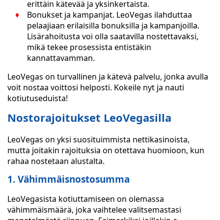
erittäin kätevää ja yksinkertaista.
Bonukset ja kampanjat. LeoVegas ilahduttaa
pelaajiaan erilaisilla bonuksilla ja kampanjoilla.
Lisärahoitusta voi olla saatavilla nostettavaksi,
mikä tekee prosessista entistäkin
kannattavamman.
LeoVegas on turvallinen ja kätevä palvelu, jonka avulla
voit nostaa voittosi helposti. Kokeile nyt ja nauti
kotiutuseduista!
Nostorajoitukset LeoVegasilla
LeoVegas on yksi suosituimmista nettikasinoista,
mutta joitakin rajoituksia on otettava huomioon, kun
rahaa nostetaan alustalta.
1. Vähimmäisnostosumma
LeoVegasista kotiuttamiseen on olemassa
vähimmäismäärä, joka vaihtelee valitsemastasi