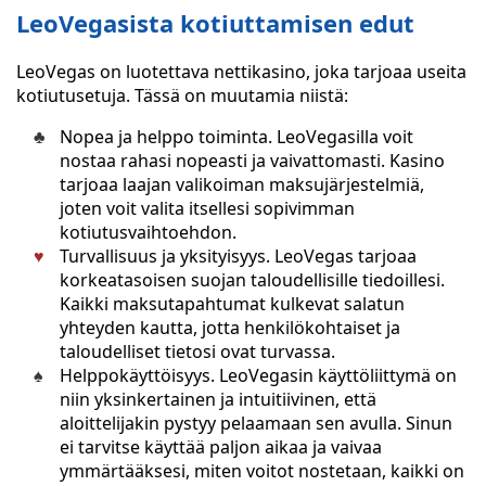
LeoVegasista kotiuttamisen edut
LeoVegas on luotettava nettikasino, joka tarjoaa useita
kotiutusetuja. Tässä on muutamia niistä:
Nopea ja helppo toiminta. LeoVegasilla voit
nostaa rahasi nopeasti ja vaivattomasti. Kasino
tarjoaa laajan valikoiman maksujärjestelmiä,
joten voit valita itsellesi sopivimman
kotiutusvaihtoehdon.
Turvallisuus ja yksityisyys. LeoVegas tarjoaa
korkeatasoisen suojan taloudellisille tiedoillesi.
Kaikki maksutapahtumat kulkevat salatun
yhteyden kautta, jotta henkilökohtaiset ja
taloudelliset tietosi ovat turvassa.
Helppokäyttöisyys. LeoVegasin käyttöliittymä on
niin yksinkertainen ja intuitiivinen, että
aloittelijakin pystyy pelaamaan sen avulla. Sinun
ei tarvitse käyttää paljon aikaa ja vaivaa
ymmärtääksesi, miten voitot nostetaan, kaikki on