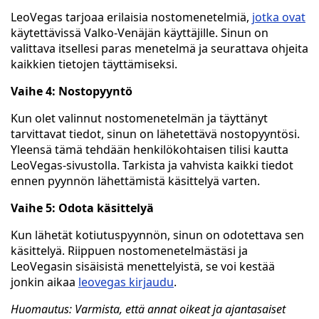
LeoVegas tarjoaa erilaisia nostomenetelmiä,
jotka ovat
käytettävissä Valko-Venäjän käyttäjille. Sinun on
valittava itsellesi paras menetelmä ja seurattava ohjeita
kaikkien tietojen täyttämiseksi.
Vaihe 4: Nostopyyntö
Kun olet valinnut nostomenetelmän ja täyttänyt
tarvittavat tiedot, sinun on lähetettävä nostopyyntösi.
Yleensä tämä tehdään henkilökohtaisen tilisi kautta
LeoVegas-sivustolla. Tarkista ja vahvista kaikki tiedot
ennen pyynnön lähettämistä käsittelyä varten.
Vaihe 5: Odota käsittelyä
Kun lähetät kotiutuspyynnön, sinun on odotettava sen
käsittelyä. Riippuen nostomenetelmästäsi ja
LeoVegasin sisäisistä menettelyistä, se voi kestää
jonkin aikaa
leovegas kirjaudu
.
Huomautus: Varmista, että annat oikeat ja ajantasaiset