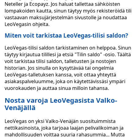
Neteller ja Ecopayz. Jos haluat tallettaa sähköisten
lompakoiden kautta, sinun täytyy myös rekisteröidä tili
vastaavan maksujärjestelmän sivustolle ja noudattaa
LeoVegasin ohjeita.
Miten voit tarkistaa LeoVegas-tilisi saldon?
LeoVegas-tilisi saldon tarkistaminen on helppoa. Sinun
täytyy kirjautua tilillesi ja etsiä "Tilin saldo" -osio. Täältä
voit tarkistaa tilisi saldon, talletusten ja nostojen
historian. Jos sinulla on kysyttävää tai ongelmia
LeoVegas-talletuksen kanssa, voit ottaa yhteyttä
asiakaspalveluumme, joka on käytettävissäsi ympäri
vuorokauden ja auttaa sinua milloin tahansa.
Nosta varoja LeoVegasista Valko-
Venäjällä
LeoVegas on yksi Valko-Venäjän suosituimmista
nettikasinoista, joka tarjoaa laajan pelivalikoiman ja
mahdollisuuden voittaa suuria rahasummia... Mutta