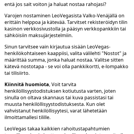
entä jos sait voiton ja haluat nostaa rahojasi?
Varojen nostaminen LeoVegasista Valko-Venäjällä on
erittäin helppoa ja kätevää. Tarvitset rekisteröidyn tilin
kasinon verkkosivustolla ja pääsyn verkkopankkiin tai
sähköisiin maksujärjestelmiin.
Sinun tarvitsee vain kirjautua sisään LeoVegas-
henkilökohtaiseen kaappiisi, valita välilehti "Nostot" ja
määrittää summa, jonka haluat nostaa. Valitse sitten
kätevä nostotapa - se voi olla pankkikortti, e-lompakko
tai tilisiirto.
Kiinnitä huomiota
, Voit tarvita
henkilöllisyystodistuksen kotiutusta varten, joten
sinulla on oltava skannaus tai kuva passistasi tai
muusta henkilöllisyystodistuksesta. Kun olet
vahvistanut henkilöllisyytesi, varat lähetetään
ilmoittamallesi tilille.
LeoVegas takaa kaikkien rahoitustapahtumien