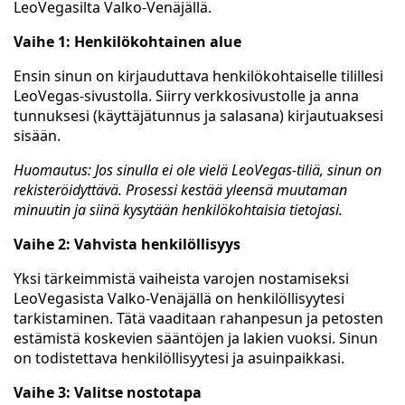
LeoVegasilta Valko-Venäjällä.
Vaihe 1: Henkilökohtainen alue
Ensin sinun on kirjauduttava henkilökohtaiselle tilillesi
LeoVegas-sivustolla. Siirry verkkosivustolle ja anna
tunnuksesi (käyttäjätunnus ja salasana) kirjautuaksesi
sisään.
Huomautus: Jos sinulla ei ole vielä LeoVegas-tiliä, sinun on
rekisteröidyttävä. Prosessi kestää yleensä muutaman
minuutin ja siinä kysytään henkilökohtaisia tietojasi.
Vaihe 2: Vahvista henkilöllisyys
Yksi tärkeimmistä vaiheista varojen nostamiseksi
LeoVegasista Valko-Venäjällä on henkilöllisyytesi
tarkistaminen. Tätä vaaditaan rahanpesun ja petosten
estämistä koskevien sääntöjen ja lakien vuoksi. Sinun
on todistettava henkilöllisyytesi ja asuinpaikkasi.
Vaihe 3: Valitse nostotapa