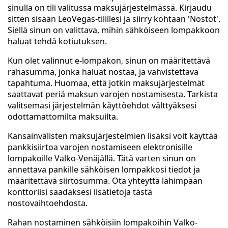
sinulla on tili valitussa maksujärjestelmässä. Kirjaudu
sitten sisään LeoVegas-tilillesi ja siirry kohtaan 'Nostot'.
Siellä sinun on valittava, mihin sähköiseen lompakkoon
haluat tehdä kotiutuksen.
Kun olet valinnut e-lompakon, sinun on määritettävä
rahasumma, jonka haluat nostaa, ja vahvistettava
tapahtuma. Huomaa, että jotkin maksujärjestelmät
saattavat periä maksun varojen nostamisesta. Tarkista
valitsemasi järjestelmän käyttöehdot välttyäksesi
odottamattomilta maksuilta.
Kansainvälisten maksujärjestelmien lisäksi voit käyttää
pankkisiirtoa varojen nostamiseen elektronisille
lompakoille Valko-Venäjällä. Tätä varten sinun on
annettava pankille sähköisen lompakkosi tiedot ja
määritettävä siirtosumma. Ota yhteyttä lähimpään
konttoriisi saadaksesi lisätietoja tästä
nostovaihtoehdosta.
Rahan nostaminen sähköisiin lompakoihin Valko-