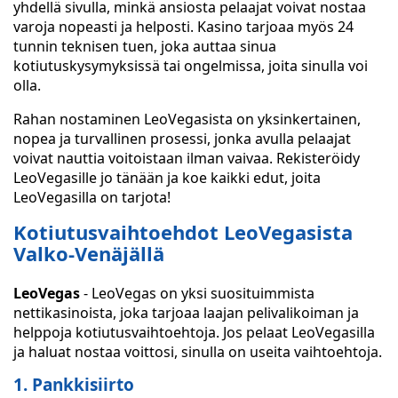
yhdellä sivulla, minkä ansiosta pelaajat voivat nostaa
varoja nopeasti ja helposti. Kasino tarjoaa myös 24
tunnin teknisen tuen, joka auttaa sinua
kotiutuskysymyksissä tai ongelmissa, joita sinulla voi
olla.
Rahan nostaminen LeoVegasista on yksinkertainen,
nopea ja turvallinen prosessi, jonka avulla pelaajat
voivat nauttia voitoistaan ilman vaivaa. Rekisteröidy
LeoVegasille jo tänään ja koe kaikki edut, joita
LeoVegasilla on tarjota!
Kotiutusvaihtoehdot LeoVegasista
Valko-Venäjällä
LeoVegas
- LeoVegas on yksi suosituimmista
nettikasinoista, joka tarjoaa laajan pelivalikoiman ja
helppoja kotiutusvaihtoehtoja. Jos pelaat LeoVegasilla
ja haluat nostaa voittosi, sinulla on useita vaihtoehtoja.
1. Pankkisiirto