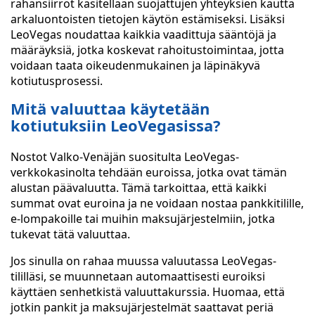
rahansiirrot käsitellään suojattujen yhteyksien kautta
arkaluontoisten tietojen käytön estämiseksi. Lisäksi
LeoVegas noudattaa kaikkia vaadittuja sääntöjä ja
määräyksiä, jotka koskevat rahoitustoimintaa, jotta
voidaan taata oikeudenmukainen ja läpinäkyvä
kotiutusprosessi.
Mitä valuuttaa käytetään
kotiutuksiin LeoVegasissa?
Nostot Valko-Venäjän suositulta LeoVegas-
verkkokasinolta tehdään euroissa, jotka ovat tämän
alustan päävaluutta. Tämä tarkoittaa, että kaikki
summat ovat euroina ja ne voidaan nostaa pankkitilille,
e-lompakoille tai muihin maksujärjestelmiin, jotka
tukevat tätä valuuttaa.
Jos sinulla on rahaa muussa valuutassa LeoVegas-
tililläsi, se muunnetaan automaattisesti euroiksi
käyttäen senhetkistä valuuttakurssia. Huomaa, että
jotkin pankit ja maksujärjestelmät saattavat periä