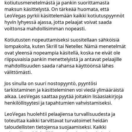
kotiutusmenetelmästä ja pankin suorittamasta
maksun käsittelystä. On tärkeää huomata, että
LeoVegas pyrkii käsittelemään kaikki kotiutuspyynnöt
hyvin lyhyessä ajassa, jotta pelaajat voivat saada
voittonsa mahdollisimman nopeasti.
Kotiutusten nopeuttamiseksi suositellaan sähköisiä
lompakoita, kuten Skrill tai Neteller. Nämä menetelmät
ovat yleensä nopeampia käsitellä, koska ne eivät ole
riippuvaisia pankin menettelyistä ja antavat pelaajille
mahdollisuuden saada rahansa käyttöönsä lähes
välittömästi.
Jos sinulla on suuri nostopyyntö, pyyntösi
tarkistaminen ja käsitteleminen voi viedä ylimääräistä
aikaa. LeoVegas saattaa pyytää joitakin lisäasiakirjoja
henkilöllisyytesi ja tapahtumien vahvistamiseksi.
LeoVegas huolehtii pelaajiensa turvallisuudesta ja
toteuttaa kaikki tarvittavat turvatoimet heidän
taloudellisten tietojensa suojaamiseksi. Kaikki