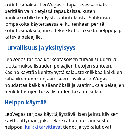
kotiutusmaksu. LeoVegasin tapauksessa maksu
peritään vain tietyissä tapauksissa, kuten
pankkikortille tehdyistä kotiutuksista. Sähköisiä
lompakoita käytettäessä ei kuitenkaan peritä
kotiutusmaksua, mikä tekee kotiutuksista helppoja ja
käteviä pelaajille.
Turvallisuus ja yksityisyys
LeoVegas tarjoaa korkeatasoisen turvallisuuden ja
luottamuksellisuuden pelaajien tietojen suhteen.
Kasino käyttää kehittynyttä salaustekniikkaa kaikkien
rahaliikenteen suojaamiseen. Lisäksi LeoVegas
noudattaa kaikkia säännöksiä ja vaatimuksia pelaajien
henkilötietojen turvallisuuden takaamiseksi.
Helppo käyttää
LeoVegas tarjoaa käyttäjäystävällisen ja intuitiivisen
käyttöliittymän, joka tekee rahan nostamisesta
helppoa.
Kaikki tarvittavat
tiedot ja työkalut ovat