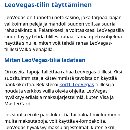
LeoVegas-tilin täyttäminen
LeoVegas on tunnettu nettikasino, joka tarjoaa laajan
valikoiman pelejä ja mahdollisuuden voittaa suuria
rahapalkintoja. Pelataksesi ja voittaaksesi LeoVegasilla
sinun täytyy tehdä tilillesi rahaa. Tämä opetusohjelma
näyttää sinulle, miten voit tehdä rahaa LeoVegas-
tilillesi Valko-Venäjällä.
Miten LeoVegas-tiliä ladataan
On useita tapoja tallettaa rahaa LeoVegas-tilillesi. Yksi
suosituimmista ja kätevimmistä tavoista on käyttää
pankkikorttia. Rekisteröi
kortti LeoVegas
-tilillesi ja
noudata verkkosivuilla olevia ohjeita. LeoVegas
hyväksyy erilaisia maksujärjestelmiä, kuten Visa ja
MasterCard.
Jos sinulla ei ole pankkikorttia tai haluat mieluummin
muita maksutapoja, voit käyttää e-lompakoita.
LeoVegas hyväksyy maksujärjestelmät, kuten Skrill,