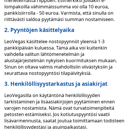
menetelmästä riippuen. Esimerkiksi joillakin e-
lompakoilla vähimmäissumma voi olla 10 euroa,
pankkisiirrolla - 50 euroa. Varmista, että sinulla on
riittävästi saldoa pyytämäsi summan nostamiseen.
2. Pyyntöjen käsittelyaika
LeoVegas käsittelee nostopyynnöt yleensä 1-3
pankkipäivän kuluessa. Tämä aika voi kuitenkin
vaihdella valitun lähtömenetelmän ja
alustajärjestelmän nykyisen kuormituksen mukaan.
Sinun on oltava valmis mahdollisiin viivästyksiin ja
seurattava nostopyyntösi tilapäivityksiä.
3. Henkilöllisyystarkastus ja asiakirjat
LeoVegasilla on käytäntönä henkilöllisyyden
tarkistaminen ja lisäasiakirjojen pyytäminen ennen
varojen nostamista. Nämä ovat turvatoimenpiteitä
petosten estämiseksi. Jos kotiutuspyyntösi vaatii
lisävarmennusta, saatat joutua toimittamaan todisteen
henkilöllisyydestäsi ja asuinpaikastasi.