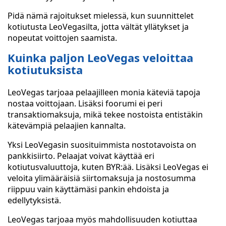
Pidä nämä rajoitukset mielessä, kun suunnittelet
kotiutusta LeoVegasilta, jotta vältät yllätykset ja
nopeutat voittojen saamista.
Kuinka paljon LeoVegas veloittaa
kotiutuksista
LeoVegas tarjoaa pelaajilleen monia käteviä tapoja
nostaa voittojaan. Lisäksi foorumi ei peri
transaktiomaksuja, mikä tekee nostoista entistäkin
kätevämpiä pelaajien kannalta.
Yksi LeoVegasin suosituimmista nostotavoista on
pankkisiirto. Pelaajat voivat käyttää eri
kotiutusvaluuttoja, kuten BYR:ää. Lisäksi LeoVegas ei
veloita ylimääräisiä siirtomaksuja ja nostosumma
riippuu vain käyttämäsi pankin ehdoista ja
edellytyksistä.
LeoVegas tarjoaa myös mahdollisuuden kotiuttaa