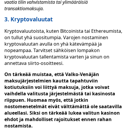
vaatia tilin vahvistamista tai ylimääräisiä
transaktiomaksuja.
3. Kryptovaluutat
Kryptovaluutoista, kuten Bitcoinista tai Ethereumista,
on tullut yhä suositumpia. Varojen nostaminen
kryptovaluutan avulla on yhä kätevämpää ja
nopeampaa. Tarvitset sähköisen lompakon
kryptovaluutan tallentamista varten ja sinun on
annettava siirto-osoitteesi.
On tärkeää muistaa, että Valko-Venäjän
maksujärjestelmien kautta tapahtuviin
kotiutuksiin voi liittyä maksuja, jotka voivat
vaihdella valitusta järjestelmästä tai kasinosta
riippuen. Huomaa myös, että jotkin
nostomenetelmät eivät välttämättä ole saatavilla
alueellasi. Siksi on tärkeää lukea valitun kasinon
ehdot ja mahdolliset rajoitukset ennen rahan
nostamista.