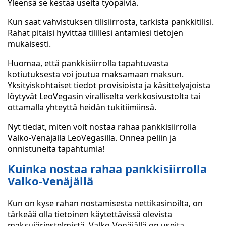
Yleensä se kestää useita työpäiviä.
Kun saat vahvistuksen tilisiirrosta, tarkista pankkitilisi.
Rahat pitäisi hyvittää tilillesi antamiesi tietojen
mukaisesti.
Huomaa, että pankkisiirrolla tapahtuvasta
kotiutuksesta voi joutua maksamaan maksun.
Yksityiskohtaiset tiedot provisioista ja käsittelyajoista
löytyvät LeoVegasin viralliselta verkkosivustolta tai
ottamalla yhteyttä heidän tukitiimiinsä.
Nyt tiedät, miten voit nostaa rahaa pankkisiirrolla
Valko-Venäjällä LeoVegasilla. Onnea peliin ja
onnistuneita tapahtumia!
Kuinka nostaa rahaa pankkisiirrolla
Valko-Venäjällä
Kun on kyse rahan nostamisesta nettikasinoilta, on
tärkeää olla tietoinen käytettävissä olevista
maksujärjestelmistä. Valko-Venäjällä on useita