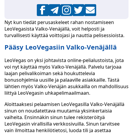
Nyt kun tiedät perusaskeleet rahan nostamiseen
LeoVegasista Valko-Venäjällä, voit helposti ja
turvallisesti käyttää voittojasi ja nauttia pelisessioista.
Pääsy LeoVegasiin Valko-Venäjällä
LeoVegas on yksi johtavista online-pelialustoista, jota
voi nyt käyttää myös Valko-Venäjällä. Palvelu tarjoaa
laajan pelivalikoiman sekä houkuttelevia
bonusohjelmia uusille ja palaaville asiakkaille. Tästä
lähtien myös Valko-Venäjän asukkailla on mahdollisuus
liittyä LeoVegasin uhkapelimaailmaan.
Aloittaaksesi pelaamisen LeoVegasilla Valko-Venäjällä
sinun on noudatettava muutamia yksinkertaisia
vaiheita. Ensinnäkin sinun tulee rekisteröityä
LeoVegasin virallisilla verkkosivuilla. Sinun tarvitsee
vain ilmoittaa henkilötietosi, luoda tili ja asettaa