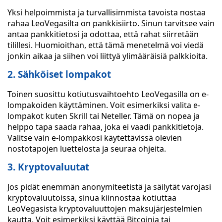
Yksi helpoimmista ja turvallisimmista tavoista nostaa
rahaa LeoVegasilta on pankkisiirto. Sinun tarvitsee vain
antaa pankkitietosi ja odottaa, että rahat siirretään
tilillesi. Huomioithan, että tämä menetelmä voi viedä
jonkin aikaa ja siihen voi liittyä ylimääräisiä palkkioita.
2. Sähköiset lompakot
Toinen suosittu kotiutusvaihtoehto LeoVegasilla on e-
lompakoiden käyttäminen. Voit esimerkiksi valita e-
lompakot kuten Skrill tai Neteller. Tämä on nopea ja
helppo tapa saada rahaa, joka ei vaadi pankkitietoja.
Valitse vain e-lompakkosi käytettävissä olevien
nostotapojen luettelosta ja seuraa ohjeita.
3. Kryptovaluutat
Jos pidät enemmän anonymiteetistä ja säilytät varojasi
kryptovaluutoissa, sinua kiinnostaa kotiuttaa
LeoVegasista kryptovaluuttojen maksujärjestelmien
kautta. Voit esimerkiksi käyttää Bitcoinia tai