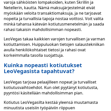
varoja sähköisten lompakoiden, kuten Skrillin ja
Netellerin, kautta. Nämä maksujärjestelmät eivät
myöskään veloita transaktiomaksuja, ja ne tarjoavat
nopeita ja turvallisia tapoja nostaa voittosi. Voit valita
minkä tahansa kätevän kotiutusmenetelmän ja saada
rahasi takaisin mahdollisimman nopeasti.
LeoVegas takaa kaikkien varojen turvallisen ja varman
kotiuttamisen. Huippuluokan tietojen salaustekniikan
avulla henkilökohtaiset tietosi ja rahasi ovat
korkeimmalla tasolla suojattuja.
Kuinka nopeasti kotiutukset
LeoVegasista tapahtuvat?
LeoVegas tarjoaa pelaajilleen nopeat ja turvalliset
kotiutusvaihtoehdot. Kun olet pyytänyt kotiutusta,
pyyntösi käsitellään mahdollisimman pian.
Kotiutus LeoVegasilta kestää yleensä muutamasta
minuutista useisiin työpäiviin riippuen