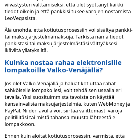
viivästysten välttämiseksi, että olet syöttänyt kaikki
tiedot oikein ja että pankkisi tukee varojen nostamista
LeoVegasista.
Älä unohda, että kotiutusprosessiin voi sisältyä pankki-
tai maksujärjestelmämaksuja. Tarkista nämä tiedot
pankistasi tai maksujärjestelmästäsi välttyäksesi
ikäviltä yllätyksiltä.
Kuinka nostaa rahaa elektronisille
lompakoille Valko-Venäjällä?
Jos olet Valko-Venäjällä ja haluat kotiuttaa rahat
sähköiselle lompakollesi, voit tehdä sen usealla eri
tavalla. Yksi suosituimmista tavoista on käyttää
kansainvälisiä maksujärjestelmiä, kuten WebMoney ja
PayPal. Niiden avulla voit siirtää välittömästi varoja
pelitililtäsi tai mistä tahansa muusta lähteestä e-
lompakkoon.
Ennen kuin aloitat kotiutusprosessin, varmista, että