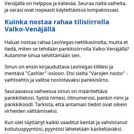
Venäjällä on helppoa ja kätevää. Seuraa näitä vaiheita,
ja varasi ovat nopeasti käytettävissä lompakossasi.
Kuinka nostaa rahaa tilisiirrolla
Valko-Venäjällä
Haluat nostaa rahaa LeoVegas-nettikasinolta, mutta et
tiedä, miten se tehdään pankkisiirrolla Valko-Venäjällä?
Autamme sinua selvittämään sen.
Sinun on ensin kirjauduttava LeoVegas-tilillesi ja
mentävä "Cashier"-osioon. Etsi sieltä "Varojen nosto" -
vaihtoehto ja valitse nostotavaksi pankkisiirto.
Seuraavassa vaiheessa sinun on määritettävä
pankkitietosi. Syötä nimesi, tilinumerosi, pankin nimi ja
pankkikoodi. Tarkista, että antamasi tiedot ovat oikein
virheiden välttämiseksi.
Kun olet täyttänyt kaikki vaaditut kentät ja vahvistanut
kotiutuspyyntösi, pyyntösi lähetetään käsiteltäväksi.