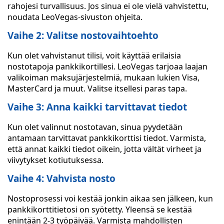
rahojesi turvallisuus. Jos sinua ei ole vielä vahvistettu,
noudata LeoVegas-sivuston ohjeita.
Vaihe 2: Valitse nostovaihtoehto
Kun olet vahvistanut tilisi, voit käyttää erilaisia
nostotapoja pankkikortillesi. LeoVegas tarjoaa laajan
valikoiman maksujärjestelmiä, mukaan lukien Visa,
MasterCard ja muut. Valitse itsellesi paras tapa.
Vaihe 3: Anna kaikki tarvittavat tiedot
Kun olet valinnut nostotavan, sinua pyydetään
antamaan tarvittavat pankkikorttisi tiedot. Varmista,
että annat kaikki tiedot oikein, jotta vältät virheet ja
viivytykset kotiutuksessa.
Vaihe 4: Vahvista nosto
Nostoprosessi voi kestää jonkin aikaa sen jälkeen, kun
pankkikorttitietosi on syötetty. Yleensä se kestää
enintään 2-3 työpäivää. Varmista mahdollisten