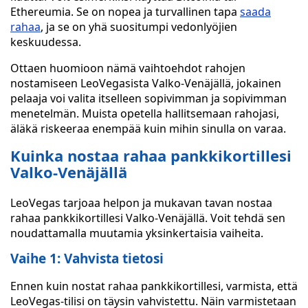
Ethereumia. Se on nopea ja turvallinen tapa
saada
rahaa
, ja se on yhä suositumpi vedonlyöjien
keskuudessa.
Ottaen huomioon nämä vaihtoehdot rahojen
nostamiseen LeoVegasista Valko-Venäjällä, jokainen
pelaaja voi valita itselleen sopivimman ja sopivimman
menetelmän. Muista opetella hallitsemaan rahojasi,
äläkä riskeeraa enempää kuin mihin sinulla on varaa.
Kuinka nostaa rahaa pankkikortillesi
Valko-Venäjällä
LeoVegas tarjoaa helpon ja mukavan tavan nostaa
rahaa pankkikortillesi Valko-Venäjällä. Voit tehdä sen
noudattamalla muutamia yksinkertaisia vaiheita.
Vaihe 1: Vahvista tietosi
Ennen kuin nostat rahaa pankkikortillesi, varmista, että
LeoVegas-tilisi on täysin vahvistettu. Näin varmistetaan