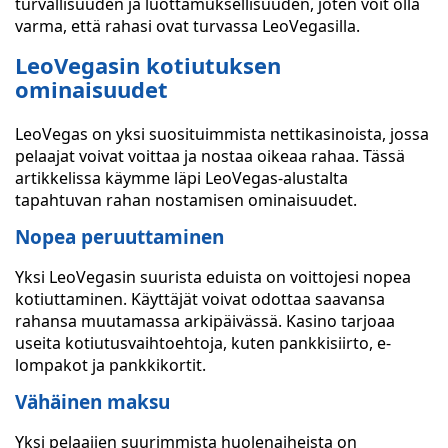
turvallisuuden ja luottamuksellisuuden, joten voit olla
varma, että rahasi ovat turvassa LeoVegasilla.
LeoVegasin kotiutuksen
ominaisuudet
LeoVegas on yksi suosituimmista nettikasinoista, jossa
pelaajat voivat voittaa ja nostaa oikeaa rahaa. Tässä
artikkelissa käymme läpi LeoVegas-alustalta
tapahtuvan rahan nostamisen ominaisuudet.
Nopea peruuttaminen
Yksi LeoVegasin suurista eduista on voittojesi nopea
kotiuttaminen. Käyttäjät voivat odottaa saavansa
rahansa muutamassa arkipäivässä. Kasino tarjoaa
useita kotiutusvaihtoehtoja, kuten pankkisiirto, e-
lompakot ja pankkikortit.
Vähäinen maksu
Yksi pelaajien suurimmista huolenaiheista on