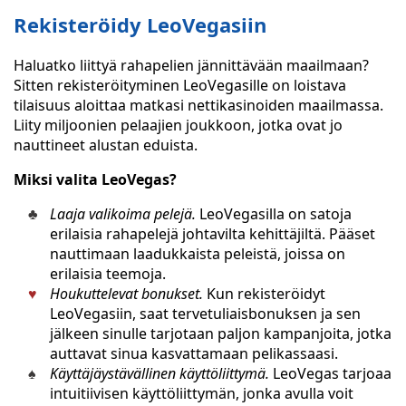
Rekisteröidy LeoVegasiin
Haluatko liittyä rahapelien jännittävään maailmaan?
Sitten rekisteröityminen LeoVegasille on loistava
tilaisuus aloittaa matkasi nettikasinoiden maailmassa.
Liity miljoonien pelaajien joukkoon, jotka ovat jo
nauttineet alustan eduista.
Miksi valita LeoVegas?
Laaja valikoima pelejä.
LeoVegasilla on satoja
erilaisia rahapelejä johtavilta kehittäjiltä. Pääset
nauttimaan laadukkaista peleistä, joissa on
erilaisia teemoja.
Houkuttelevat bonukset.
Kun rekisteröidyt
LeoVegasiin, saat tervetuliaisbonuksen ja sen
jälkeen sinulle tarjotaan paljon kampanjoita, jotka
auttavat sinua kasvattamaan pelikassaasi.
Käyttäjäystävällinen käyttöliittymä.
LeoVegas tarjoaa
intuitiivisen käyttöliittymän, jonka avulla voit