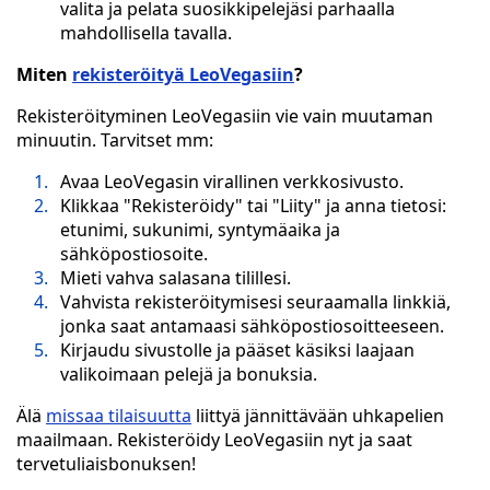
valita ja pelata suosikkipelejäsi parhaalla
mahdollisella tavalla.
Miten
rekisteröityä LeoVegasiin
?
Rekisteröityminen LeoVegasiin vie vain muutaman
minuutin. Tarvitset mm:
Avaa LeoVegasin virallinen verkkosivusto.
Klikkaa "Rekisteröidy" tai "Liity" ja anna tietosi:
etunimi, sukunimi, syntymäaika ja
sähköpostiosoite.
Mieti vahva salasana tilillesi.
Vahvista rekisteröitymisesi seuraamalla linkkiä,
jonka saat antamaasi sähköpostiosoitteeseen.
Kirjaudu sivustolle ja pääset käsiksi laajaan
valikoimaan pelejä ja bonuksia.
Älä
missaa tilaisuutta
liittyä jännittävään uhkapelien
maailmaan. Rekisteröidy LeoVegasiin nyt ja saat
tervetuliaisbonuksen!